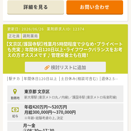
＊------------------------------------------＊
詳細を見る
お問い合わせ
【店舗情報と応需状況について】
■都営三田線の白山駅から徒歩1分という好立地にあり、東京メ
トロ南北線の本駒込駅や東大前駅からも徒歩圏内でアクセスで
更新日：
2026/06/26
薬剤師求人ID：
12374
きます。
■複数のクリニックが入るモール内に位置しており、近隣にある
正社員
調剤薬局
医療機関から様々な種類の処方箋をバランスよく応需していま
【文京区/護国寺駅】残業月5時間程度で少なめ・プライベート
す。
も充実♪年間休日120日以上・ライフワークバランスをお考
■応需科目は眼科、心療内科、内科、婦人科と多岐にわたるため、
えの方オススメです♪管理栄養士も在籍！
単一の科目にとどまらず幅広い調剤の経験を積める環境です。
検討リストに追加
【法人特徴について】
■東証プライム上場の大手グループに属しており、全国に1000
店舗以上を展開する業界トップクラスの極めて安定した企業で
駅チカ
年間休日120日以上
土日休み(相談可含む)
週休2.5日以上
す。
■コロナ禍のような社会情勢の変化に対しても非常に強い基盤
東京都 文京区
を持っており、離職者が少なく腰を据えて働ける安心感がありま
新大塚駅 (東京メトロ丸ノ内線)／護国寺駅 (東京メトロ有楽町線)
勤務地
す。
■ドラッグストアを多数運営していますが、調剤とOTCで完全に
年収420万円～520万円
別採用の体制をとっているため調剤業務に特化して活躍できま
月給300,000円～370,000円
す。
給与
※年齢・経験考慮の上、決定
月～金
【勤務実態について】
①08：30～17：30
■開局時間は月曜日から金曜日が19時まで、土曜日が18時まで