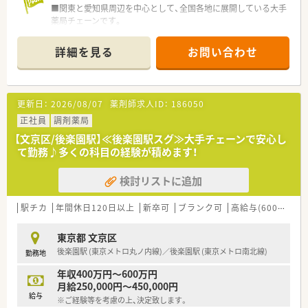
■関東と愛知県周辺を中心として、全国各地に展開している大手
薬局チェーンです。
■出店形態もマンツーマン型、クリニックモール型とバラエティ
に富んでおり着実にスキルアップが可能です。
詳細を見る
お問い合わせ
■社長が薬剤師であり育休も取得しており、女性が長く働き続け
られる企業を目指しています。
■こどもクリニック＆こども薬局などの職場体験や地域活動を
積極的に行っています。
更新日：
2026/08/07
薬剤師求人ID：
186050
■ノルマなども無くノビノビと成長する環境を意識している為、
非常に働きやすい社風です。
正社員
調剤薬局
■中途入社の多くは、入社の決め手は「薬局の雰囲気」良かった
【文京区/後楽園駅】≪後楽園駅スグ≫大手チェーンで安心し
という意見が圧倒的多く、働きやすい社風が影響しており、医療
て勤務♪多くの科目の経験が積めます！
業界では高水準の人材定着率97％と非常に高いです。
検討リストに追加
≪福利厚生が整っています≫
■お薬代サポートでは、処方箋をアイセイ薬局へもっていけば7
割を会社が負担してくれます。
駅チカ
年間休日120日以上
新卒可
ブランク可
高給与(600万円以上)
■試用期間経過後、入社日に合わせて有休(日数変動)が付与され
るので病欠などでも安心です。
東京都 文京区
■有休は、みんなで助け合い取得するという社風なので消化率は
後楽園駅 (東京メトロ丸ノ内線)／後楽園駅 (東京メトロ南北線)
勤務地
84%と非常に高い水準です。
■育休はお子様が3歳になる迄、時短制度はお子様が小学生にな
年収400万円～600万円
るまで取得を延長する事が可能です。
月給250,000円～450,000円
■財形貯蓄?インフルエンザ補助制度?確定拠出年金など様々制
給与
※ご経験等を考慮の上、決定致します。
度があります。