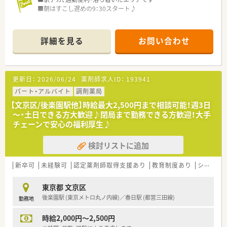
■朝はすこし遅めの9：30スタート♪
詳細を見る
お問い合わせ
更新日：
2026/06/24
薬剤師求人ID：
193941
パート・アルバイト
調剤薬局
【文京区/後楽園駅他】時給最大2,500円まで相談可能！週3日
～・土日できる方大歓迎♪閉局まで勤務できる方歓迎！大手
チェーンで安心の福利厚生♪
検討リストに追加
新卒可
未経験可
認定薬剤師取得支援あり
教育制度あり
シフト制
東京都 文京区
後楽園駅 (東京メトロ丸ノ内線)／春日駅 (都営三田線)
勤務地
時給2,000円～2,500円