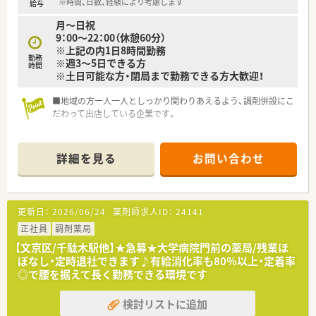
※時間、日数、経験により考慮します
給与
月～日祝
9：00～22：00（休憩60分）
※上記の内1日8時間勤務
勤務
※週3～5日できる方
時間
※土日可能な方・閉局まで勤務できる方大歓迎！
■地域の方一人一人としっかり関わりあえるよう、調剤併設にこ
だわって出店している企業です。
■健康相談、調剤、OTCのカウンセリング販売のほか、在宅医療
にも力を入れています。
詳細を見る
お問い合わせ
■調剤併設型ドラッグストアの中でも調剤に力を入れている企
業になり、OTCと調剤を両立させ、万能型薬剤師を目指せる企業
です。
更新日：
2026/06/24
薬剤師求人ID：
24141
■将来的には、マネージャー、商品開発、店舗開発、人事、経理等、
正社員
調剤薬局
適性と希望に合わせて幅広くキャリア展開することができま
【文京区/千駄木駅他】★急募★大学病院門前の薬局/残業ほ
す。
ぼなし・定時退社できます♪有給消化率も80％以上・定着率
◎で腰を据えて長く勤務できる環境です
■年間休日は119日となっており、調剤薬剤師の場合、土日祝休
みが基本となっています。
検討リストに追加