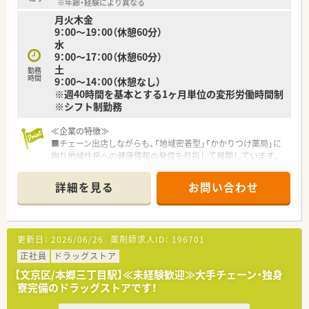
※年齢・経験により異なる
できます。
月火木金
■認定薬剤師取得支援のためのeラーニングや、特定の薬剤に特
9：00～19：00（休憩60分）
化した認定取得セミナーなど、教育プログラムが非常に充実して
水
います。
9：00～17：00（休憩60分）
土
【こんな方が活躍中】
勤務
時間
9：00～14：00（休憩なし）
■調剤業務に専念したいという強い志を持ち、複数の店舗を経験
※週40時間を基本とする1ヶ月単位の変形労働時間制
しながら幅広い科目の処方箋を扱えるようになりたい方が活躍
※シフト制勤務
しています。
■大手チェーンの安定した基盤の中で、子育てと仕事を両立させ
ながら、時短勤務などの制度をフル活用して働く薬剤師が多数い
≪企業の特徴≫
ます。
■チェーン出店しながらも、「地域密着型」「かかりつけ薬局」に
■接客が好きで、患者様からの些細な相談にも笑顔で対応でき
拘り地域住民への健康情報の発信を目指して展開しています。
る、サービス精神旺盛なコミュニケーション力の高い薬剤師が多
■ドラッグストア・調剤併設店の2種類の店舗があり、調剤併設
い環境です。
店の場合は薬剤師は調剤のみに従事しています。
詳細を見る
お問い合わせ
■社内外に関わらず多くの研修を行っており高い向上心を持っ
た社員が多く在籍しています。
■調剤、OTC完全分業制 調剤業務、OTC業務に集中してご勤務
いただけます。
更新日：
2026/06/26
薬剤師求人ID：
196701
■東証プライム上場グループで経営安心♪
■東京を中心に店舗展開、異動は相談ベースです。転居を伴う異
正社員
ドラッグストア
動はございませんのでご自宅近くで勤務したい方におすすめで
【文京区/本郷三丁目駅】≪未経験歓迎≫大手チェーン・独身
す！
寮完備のドラッグストアです！
≪こんな薬局です≫