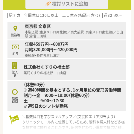
検討リストに追加
す。
【勤務実態について】
駅チカ
年間休日120日以上
土日休み(相談可含む)
週32h以上
新卒
■残業はほとんど発生せず週の所定労働時間が40時間未満にな
ることも多いため、心身ともにゆとりを持って勤務ができます。
東京都 文京区
■勤務シフトは日曜日と祝日に加えて平日の1日が休みとなる週
本駒込駅 (東京メトロ南北線)／東大前駅 (東京メトロ南北線)／白山
勤務地
休2.5日制を基本としており、規則正しい生活が送れます。
駅 (都営三田線)
■年末年始には6日間の休暇が設定されているほか、夏季休暇も
年収459万円～600万円
しっかりと取得できるためリフレッシュの機会が豊富です。
月給320,000円～420,000円
給与
※経験・条件考慮し決定
【想定される業務内容】
■大学病院から応需する多種多様な処方箋に基づき、精度の高い
株式会社くすりの福太郎
調剤業務や多角的な視点での監査業務を担当していただきま
法人
薬局くすりの福太郎 白山店
す。
名
■総合科目に対応するため高度な薬学的知見が求められますが、
（休憩60分）
患者さま一人ひとりに寄り添った丁寧な服薬指導を行います。
※週40時間を基本とする、1ヶ月単位の変形労働時間
■自転車圏内にある数件の個人在宅業務にも対応しており、外来
制月～金 9:00～19:00（休憩60分）
調剤だけでなく地域に根ざした在宅医療の経験も積めます。
勤務
土 9:00〜17:30
時間
※週5日のシフト制勤務
＼複数科目を学びスキルアップ／（文京区エリア担当より）
クリニックモール内に位置しているため、眼科や婦人科など多様
な処方箋に触れることができ、転居を伴わない異動で幅広い科目
の知識と経験を深めることが可能です。