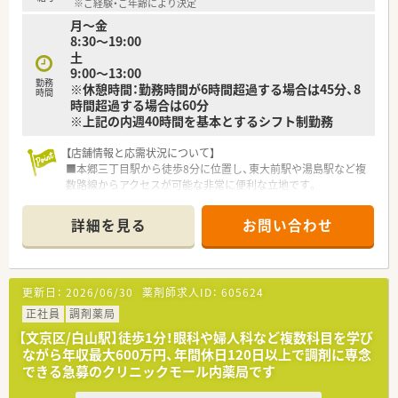
※ご経験・ご年齢により決定
月～金
8:30～19:00
土
9:00～13:00
勤務
※休憩時間：勤務時間が6時間超過する場合は45分、8
時間
時間超過する場合は60分
※上記の内週40時間を基本とするシフト制勤務
【店舗情報と応需状況について】
■本郷三丁目駅から徒歩8分に位置し、東大前駅や湯島駅など複
数路線からアクセスが可能な非常に便利な立地です。
■東京大学病院から内科や外科を含む総合科目を1日平均200枚
応需しており、幅広い知見を養うことが可能な環境です。
詳細を見る
お問い合わせ
■常勤薬剤師13名とパート10名の手厚い人員体制を整えてお
り、一人あたりの対応枚数は1日20枚弱と余裕があります。
【法人特徴について】
更新日：
2026/06/30
薬剤師求人ID：
605624
■1950年の創業以来、70年以上にわたり地域医療に貢献してき
た歴史があり、関東を中心に安定した事業展開を続けています。
正社員
調剤薬局
■地域の方に寄り添うぬくもりある薬局づくりを掲げており、門
【文京区/白山駅】徒歩1分！眼科や婦人科など複数科目を学び
前クリニックの医師とも強固な信頼関係を築いている法人で
ながら年収最大600万円、年間休日120日以上で調剤に専念
す。
できる急募のクリニックモール内薬局です
■伝統を大切にしながらも自動分割機などの最新設備を積極的
に導入しており、薬剤師が本来の業務に専念できる環境がありま