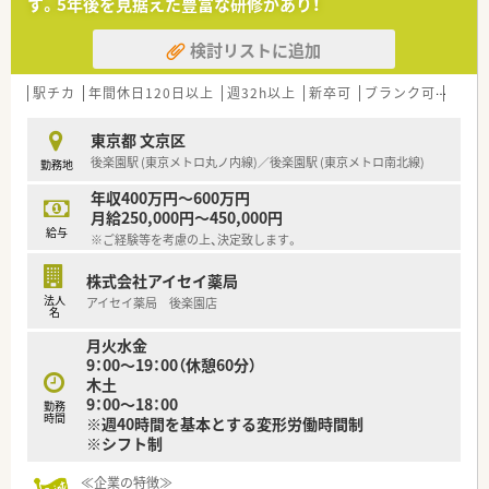
す。5年後を見据えた豊富な研修があり！
≪福利厚生も充実♪≫
検討リストに追加
■組合もあり、労働環境も守られています
■産休・育児休暇の実績も多く、正社員はもちろん、パートの方
も取得されています
駅チカ
年間休日120日以上
週32h以上
新卒可
ブランク可
高給与
■独身寮（正社員のみ）：ワンルームのマンションが光熱費込みで
25,000円 ※ご自宅通勤できる方でも入居の相談できます
東京都 文京区
■LTD制度導入：病気やケガにより長期間に渡って就業が不能に
後楽園駅 (東京メトロ丸ノ内線)／後楽園駅 (東京メトロ南北線)
勤務地
なったときの所得を補償する制度
年収400万円～600万円
≪店舗の特徴≫
月給250,000円～450,000円
■春日駅すぐのため、通勤が便利です♪
給与
※ご経験等を考慮の上、決定致します。
■地域社会に貢献するべく、地域住民の方とのコミュニケーショ
ンを大事にしています
株式会社アイセイ薬局
法人
アイセイ薬局 後楽園店
名
月火水金
9：00～19：00（休憩60分）
木土
9：00～18：00
勤務
時間
※週40時間を基本とする変形労働時間制
※シフト制
≪企業の特徴≫