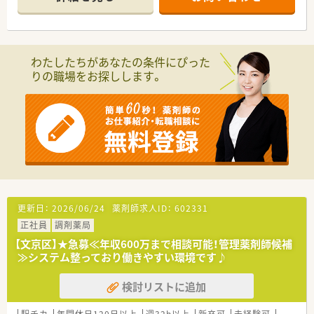
■医薬品の採用品目数は約2,055品目と豊富で、現在6名の薬剤
師が在籍しています。
【法人特徴について】
■首都圏と福島県を中心に、様々な特色を持つ調剤薬局を約50
わたしたちがあなたの条件にぴった
店舗展開している企業です。
りの職場をお探しします。
■地域密着を重視し、患者様が処方箋なしでも気軽に立ち寄れる
薬局作りを目指しています。
■40代の若手社長が率いており、ベンチャー気質のある社風で
成長を続けています。
【職場環境と雰囲気】
■社員総会やBBQといった社内イベントが豊富で、社員同士の
交流が活発な職場です。
■お洒落で綺麗な内装の店舗が多く、患者様だけでなく従業員も
快適に過ごせる空間です。
■ラーメン部やスイーツ部など任意のサークル活動もあり、風通
更新日：
2026/06/24
薬剤師求人ID：
602331
しの良い雰囲気が魅力です。
正社員
調剤薬局
【こんな取り組みをしています】
【文京区】★急募≪年収600万まで相談可能！管理薬剤師候補
■全店舗でiPadによる電子薬歴を導入し、業務効率化と残業時間
≫システム整っており働きやすい環境です♪
削減を実現しています。
■処方箋応需のみならず、健康食品や自社製品の紅茶なども取り
検討リストに追加
揃え、健康を支援します。
■健康フェアなどのイベントを企画・実施し、地域住民の皆様と