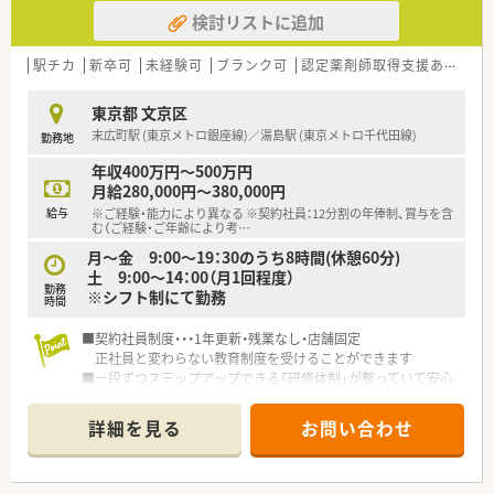
■業務効率化の為、自社開発をした全店舗共通の調剤システムを
検討リストに追加
導入しています。
最新の情報や現場で働く薬剤師の声をもとに随時更新していま
す！
駅チカ
新卒可
未経験可
ブランク可
認定薬剤師取得支援あり
教
■調剤機器に関しましても、応需している処方箋の傾向に合わせ
て薬局ごとに必要な調剤機器の積極的な導入をおこなっていま
東京都 文京区
す。
末広町駅 (東京メトロ銀座線)／湯島駅 (東京メトロ千代田線)
勤務地
■監査システムやコンプライアンス研修など、働く従業員の方た
ちが安心して業務できるようなサポートが整っています。
年収400万円～500万円
月給280,000円～380,000円
≪こんな薬局です≫
給与
※ご経験・能力により異なる ※契約社員：12分割の年俸制、賞与を含
■本郷三丁目駅の目の前にある薬局です！
む（ご経験・ご年齢により考
…
駅チカの為通勤も非常に便利です。
月～金 9:00～19：30のうち8時間(休憩60分)
■総合門前病院のため、様々な科目を勉強できる環境です。
土 9:00～14：00（月1回程度）
■オンライン服薬指導も行っており、患者様のニーズに合わせて
勤務
※シフト制にて勤務
対応しています！
時間
■契約社員制度・・・1年更新・残業なし・店舗固定
≪こんな方にオススメです≫
正社員と変わらない教育制度を受けることができます
■都心でどこへでもアクセスしやすい勤務地を希望する方
■一段ずつステップアップできる「研修体制」が整っていて安心
■面対応の薬局で様々な経験を積みたい方
です。
詳細を見る
お問い合わせ