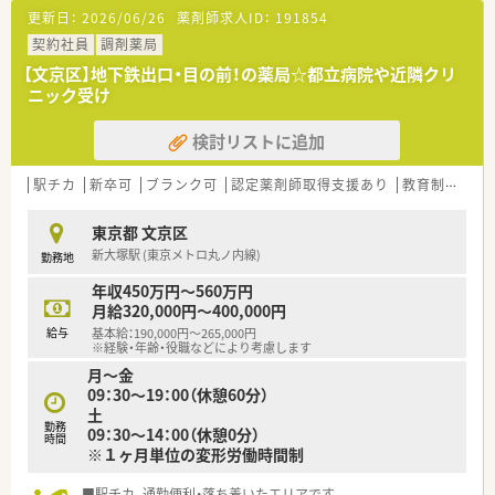
更新日：
2026/06/26
薬剤師求人ID：
191854
契約社員
調剤薬局
【文京区】地下鉄出口・目の前！の薬局☆都立病院や近隣クリ
ニック受け
検討リストに追加
駅チカ
新卒可
ブランク可
認定薬剤師取得支援あり
教育制度あり
東京都 文京区
新大塚駅 (東京メトロ丸ノ内線)
勤務地
年収450万円～560万円
月給320,000円～400,000円
給与
基本給：190,000円～265,000円
※経験・年齢・役職などにより考慮します
月～金
09：30～19：00（休憩60分）
土
勤務
09：30～14：00（休憩0分）
時間
※１ヶ月単位の変形労働時間制
■駅チカ、通勤便利・落ち着いたエリアです