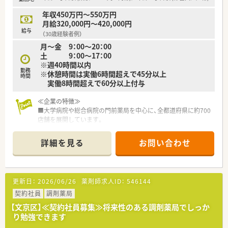
【こんな方にオススメ】
年収450万円～550万円
■年間休日が120日以上ある環境で、プライベートや家族との時
月給320,000円～420,000円
間を大切にしながら、薬剤師としてキャリアを積みたい方に最適
給与
（30歳経験者例）
です。
月～金 9：00～20：00
■手厚い借上げ社宅制度を利用して、自己負担2割という低コス
土 9：00～17：00
トで新生活をスタートさせたい、遠方からの転職希望者にも推奨
※週40時間以内
します。
勤務
※休憩時間は実働6時間超えで45分以上
■大手グループの安定した経営基盤の下で、教育制度や福利厚生
時間
実働8時間超えで60分以上付与
が充実した職場を求めている安定志向の方に非常におすすめの
求人です。
≪企業の特徴≫
■大学病院や総合病院の門前薬局を中心に、全都道府県に約700
【やりがい/おすすめポイント】
店舗を展開しています。
■病院門前という立地から、最新の高度な薬物療法に触れる機会
創業以来一貫して真の医薬分業を企業理念として掲げ、医薬分業
が多く、薬剤師としての知的好奇心を常に満たせるやりがいがあ
の先駆けとして展開しているような企業です！
ります。
詳細を見る
お問い合わせ
■患者様に選ばれる薬局を目指すべく、先進性を持って以下2つ
■患者様一人ひとりと深く向き合えるマンツーマン薬局のスタ
の機能を主に発揮しています。
イルをとっており、感謝の言葉を直接いただける瞬間が大きな喜
◎専門医療機関連携
びです。
がん等の専門的な薬学管理に関係機関と連携して対応できる
■1分単位の残業代支給や豊富な手当など、日々の努力がしっか
更新日：
2026/06/26
薬剤師求人ID：
546144
◎地域連携
りと給与に反映される仕組みがあるため、高いモチベーションを
入退院時の医療機関等との情報連携や、在宅医療等に地域の薬局
契約社員
維持できます。
調剤薬局
と連携しながら一元的･継続的に対応できる
【文京区】≪契約社員募集≫将来性のある調剤薬局でしっか
り勉強できます
≪システム化が進んでいます！≫