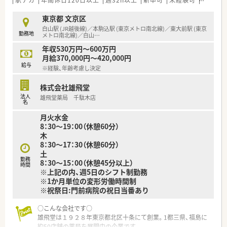
駅チカ
年間休日120日以上
週32h以上
新卒可
未経験可
ブラン
の交流を深めています。
東京都 文京区
白山駅 (JR越後線)／本駒込駅 (東京メトロ南北線)／東大前駅 (東京
勤務地
メトロ南北線)／白山
…
年収530万円～600万円
月給370,000円～420,000円
給与
※経験、年齢考慮し決定
株式会社雄飛堂
法人
雄飛堂薬局 千駄木店
名
月火水金
8：30～19：00（休憩60分）
木
8：30～17：30（休憩60分）
土
勤務
8：30～15：00（休憩45分以上）
時間
※上記の内、週5日のシフト制勤務
※1か月単位の変形労働時間制
※祝祭日:門前病院の祝日当番あり
○こんな会社です○
雄飛堂は１９２８年東京都北区十条にて創業。1都三県、福島に
約50店舗の薬局を展開中の企業です。