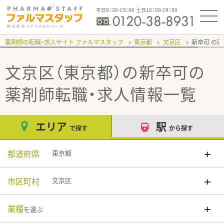
平日9：30-19：00 土日10：00-19：00
薬剤師の転職・求人サイト ファルマスタッフ
東京都
文京区
新卒可
文京区（東京都）の新卒可
の
薬剤師転職・求人情報一覧
エリア
駅
で探す
から探す
都道府県
東京都
市区町村
文京区
業種
を選ぶ