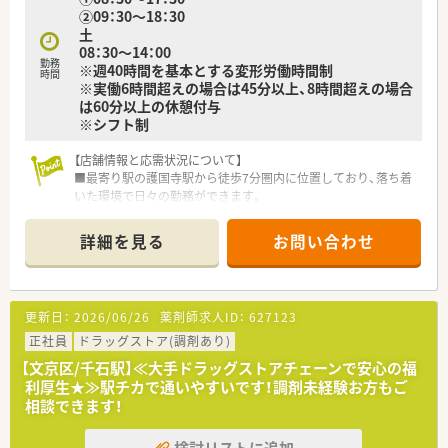
②09：30～18：30
となっており、日曜日と祝日は完全にお休みとなります。
土
■年間休日は120日以上が確保されており、月ごとの公休日は店
08：30～14：00
舗により異なりますが、日祝に加えてもう1日休める体制です。
勤務
※週40時間を基本とする変形労働時間制
■常勤薬剤師が1名、パート薬剤師が1名決定しており、今回はさ
時間
※実働6時間超えの場合は45分以上、8時間超えの場合
らにもう1名を追加予定の、常時2から3名体制の職場です。
は60分以上の休憩付与
※シフト制
【職場環境と雰囲気】
■1店舗あたりの平均配置人数は薬剤師が5.7名、医療事務が3.3
名となっており、決して1人薬剤師にはさせない体制です。
【店舗情報と応需状況について】
■応援体制やヘルプ体制がしっかりと構築されているため、急な
■最寄り駅の護国寺駅から徒歩7分圏内に位置しており、落ち着
欠員が発生した場合でも近隣店舗から相互に支え合えます。
いた環境で日々の勤務ができます。
■医療事務のスタッフもしっかりと配置されているため、薬剤師
■内科や眼科、整形外科など多岐にわたる処方箋を応需し、1日
は専門業務である調剤や患者様への対応にしっかりと集中でき
あたり平均70枚に対応しています。
詳細を見る
お問い合わせ
ます。
■薬剤師は常勤3名と非常勤1名の複数名体制で、互いに協力し
ながら業務を進めています。
【法人特徴について】
更新日：
2026/06/26
薬剤師求人ID：
627123
■社員の93%が薬剤師と管理栄養士で構成されている、非常に
専門性の高いプロフェッショナル集団です。
正社員
ドラッグストア(調剤あり)
■すべての店舗で在宅訪問を実施しており、地域包括ケアシステ
【文京区/千石駅】≪大手ドラッグストアチェーンで安心の福
ムの中で重要な役割を担っています。
利厚生★≫駅チカで通いやすいです！調剤未経験お方もご
■健康サポート薬局として地域住民向けのセミナーを多数開催
相談できます！
し、健康増進活動に貢献しています。
検討リストに追加