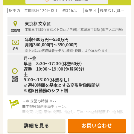
■お薬代サポートでは、処方箋をアイセイ薬局へもっていけば7
■心療内科, 耳鼻科, 精神科, 整形外科を主に取り扱っており、勉
割を会社が負担してくれます。
強のできる環境です。
駅チカ
年間休日120日以上
週32h以上
新卒可
残業なし(ほぼなし含む)
■試用期間経過後、入社日に合わせて有休(日数変動)が付与され
るので病欠などでも安心です。
東京都 文京区
■有休は、みんなで助け合い取得するという社風なので消化率は
本郷三丁目駅 (東京メトロ丸ノ内線)／本郷三丁目駅 (都営大江戸線)
勤務地
84%と非常に高い水準です。
■育休はお子様が3歳になる迄、時短制度はお子様が小学生にな
年収480万円～550万円
るまで取得を延長する事が可能です。
月給340,000円～390,000円
■財形貯蓄?インフルエンザ補助制度?確定拠出年金など様々制
給与
※上記は30代経験者モデル、経験・役職により異なります
度があります。
月～金
早番 8:30～17：30（休憩60分）
≪勉強できる環境です♪≫
遅番 10:00～19：00（休憩60分）
■薬剤師のスペシャリストとして、在宅医療や漢方といった専門
土
分野を極める道も用意されています。
勤務
9：00～13：00（休憩なし）
■現場主義（好きな）の方が多いので、マネージャーや支店長、採
時間
※週40時間を基本とする変形労働時間制
用・教育などの人事業務、医療モール開発といった新規開発に携
※週5日勤務のシフト制
わるなど、活躍できるチャンスが多い企業です。
■自動監査システムや自動混注器などの最新技術を店舗へ順次
・・＊ 企業の特徴 ＊・・
導入しています。
■中規模調剤薬局チェーン。
薬剤師の業務負担を減らし、患者様の服薬管理・指導へより注力
■関東・北陸・東海・関西に出店し、毎年3～5店舗程度ずつ店舗数
できる体制を整えています。
を増やしている状況です。
■「eラーニング?研修」が豊富に用意されており、薬剤師?社会人
■異動、他店舗ヘルプも基本ありません（双方了承ならばあり）
としての知識を身に付ける事が可能です。
詳細を見る
お問い合わせ
■離職率が低く、平均勤続年数6年程度です、退職された方も数
■経験の少ない方には、OJT研修なども用意されています。（e-ラ
年後に再入社されることもあるなど、円満退職が多いです
ーニングは全額補助で受講が可能）