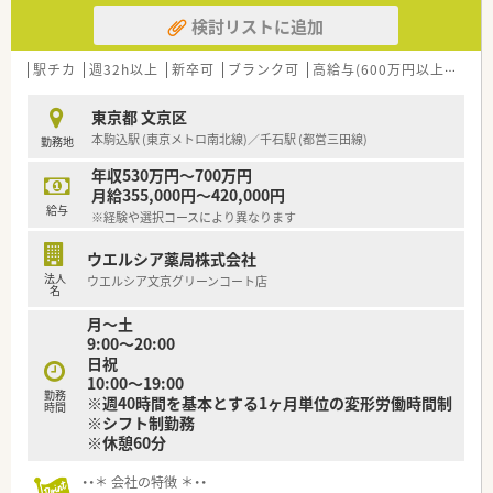
す。
検討リストに追加
■エリア採用制を導入しているため、自宅から60分圏内での配
属が確約されており、遠方への異動や応援は原則としてありませ
ん。
駅チカ
週32h以上
新卒可
ブランク可
高給与(600万円以上)
寮・
【職場環境と雰囲気】
東京都 文京区
■管理薬剤師をはじめ20代から50代まで幅広い年代の女性薬剤
本駒込駅 (東京メトロ南北線)／千石駅 (都営三田線)
勤務地
師が活躍しており、明るく穏やかな雰囲気の働きやすい職場で
す。
年収530万円～700万円
■現場の意見が上に通りやすい社風があり、社内プロジェクトを
月給355,000円～420,000円
通じて店舗運営の改善や地域貢献に直接関わることも可能で
給与
※経験や選択コースにより異なります
す。
■薬局見学でスタッフのコミュニケーションの良さを実感して
ウエルシア薬局株式会社
入社を決める方が多く、中途入社でも馴染みやすい温かさがあり
法人
ウエルシア文京グリーンコート店
ます。
名
月～土
【こんな取り組みをしています】
9:00～20:00
■産前産後休暇や育児休暇の取得率は100％を誇り、3歳までの
日祝
育児休暇や復職後の時短勤務制度など、子育て支援が万全です。
10:00～19:00
■消滅してしまう有給休暇を会社が買い取る「有給救済制度」を
勤務
※週40時間を基本とする1ヶ月単位の変形労働時間制
導入しており、従業員の権利と利益を最大限に尊重しています。
時間
※シフト制勤務
■「会社生活を楽しんでほしい」という想いから、新年会や懇親
※休憩60分
会などの交流イベントを定期的に開催し、連帯感を高めていま
す。
・・＊ 会社の特徴 ＊・・