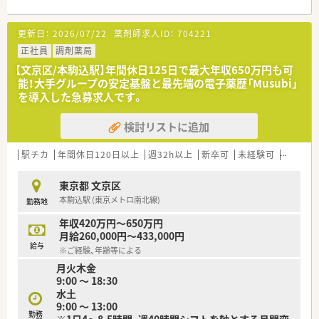
■年間休日120日以上！その他もライフスタイルに合わせ無理な
■医療モール?個人医院?総合病院前など様々な形態で運営して
く働ける環境が整っております
おり色々な経験を積む事が可能です。
更新日：
2026/07/22
薬剤師求人ID：
704221
■医療モール受けの薬局では、医師との距離が近合同勉強会など
正社員
への参加など貴重な経験ができます。
調剤薬局
※医療モール開発のパイオニア企業である同社は全国153カ所
【文京区/本駒込駅】年間休日125日で最大年収650万円も可
にモール受け薬局を展開中
能！大手グループの安定基盤と最先端の電子薬歴「Musubi」
を導入した急募求人です。
≪こんな薬局です≫
■日・祝と定休日の薬局です。
検討リストに追加
■子楽園駅より徒歩1分と駅チカの為、通勤が非常に便利です。
■心療内科, 耳鼻科, 精神科, 整形外科を主に取り扱っており、勉
強のできる環境です。
駅チカ
年間休日120日以上
週32h以上
新卒可
未経験可
ブラン
東京都 文京区
本駒込駅 (東京メトロ南北線)
勤務地
年収420万円～650万円
月給260,000円～433,000円
給与
※ご経験、年齢等による
月火木金
9:00 ～ 18:30
水土
9:00 ～ 13:00
勤務
※1日4～8.5時間、週40時間シフトを軸とする月間変