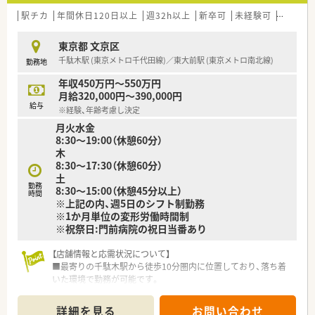
駅チカ
年間休日120日以上
週32h以上
新卒可
未経験可
ブラン
東京都 文京区
千駄木駅 (東京メトロ千代田線)／東大前駅 (東京メトロ南北線)
勤務地
年収450万円～550万円
月給320,000円～390,000円
給与
※経験、年齢考慮し決定
月火水金
8:30～19:00（休憩60分）
木
8:30～17:30（休憩60分）
土
勤務
8:30～15:00（休憩45分以上）
時間
※上記の内、週5日のシフト制勤務
※1か月単位の変形労働時間制
※祝祭日:門前病院の祝日当番あり
【店舗情報と応需状況について】
■最寄りの千駄木駅から徒歩10分圏内に位置しており、落ち着
いた環境で勤務が可能です。
■大学病院の門前薬局として、多岐にわたる総合科目の処方箋を
1日平均60枚応需します。
詳細を見る
お問い合わせ