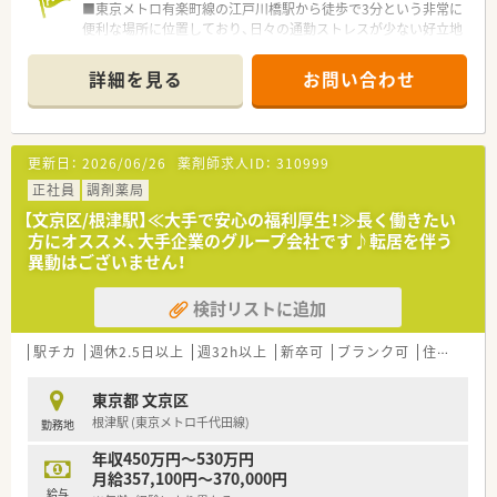
■東京メトロ有楽町線の江戸川橋駅から徒歩で3分という非常に
便利な場所に位置しており、日々の通勤ストレスが少ない好立地
です。
■主な応需科目は皮膚科と心療内科となっており、皮膚科メイン
詳細を見る
お問い合わせ
の処方箋応需状況であるため、専門的な知識を深めることが可能
です。
■一人薬剤師になることはなく常に協力し合える環境です。
更新日：
2026/06/26
薬剤師求人ID：
310999
【法人特徴について】
■東証プライム上場のツルハグループに属しており、グループ全
正社員
調剤薬局
体で1,000店舗以上を展開する業界トップクラスの安定した企業
【文京区/根津駅】≪大手で安心の福利厚生！≫長く働きたい
です。
方にオススメ、大手企業のグループ会社です♪転居を伴う
■調剤部門の売上が全体の30%を超えており、医療業界における
異動はございません！
ビジネスモデルとしても非常に強固で健全な経営基盤を誇って
います。
検討リストに追加
■ドラッグストアチェーンでありながら、調剤とOTC販売の担当
が完全に分かれているため、調剤業務に特化して働くことができ
ます。
駅チカ
週休2.5日以上
週32h以上
新卒可
ブランク可
住宅補助(手当)あり
【想定されるキャリアイメージ】
東京都 文京区
■店舗展開が近隣エリアに集中しているドミナント戦略をとっ
根津駅 (東京メトロ千代田線)
勤務地
ているため、転居を伴わずに多くの科目を経験し成長し続けるこ
とができます。
年収450万円～530万円
■ツルハグループ合同の勉強会や、薬事教育部による専門セミナ
月給357,100円～370,000円
ーなど、大手ならではの多層的な研修制度を通じて段階的に昇進
給与