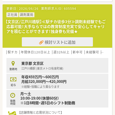
■東京、神奈川、千葉、埼玉を中心に約130店舗展開中の大手チェ
ーン薬局です
更新日：
2026/06/26
薬剤師求人ID：
605594
正社員
調剤薬局
【文京区/江戸川橋駅】≪駅チカ徒歩3分≫調剤未経験でもご
応募可能！大手ならではの教育制度充実で安心してキャリ
アを積むことができます！独身寮も完備★
検討リストに追加
駅チカ
年間休日120日以上
週32h以上
新卒可
未経験可
高給与(
東京都 文京区
江戸川橋駅 (東京メトロ有楽町線)
勤務地
年収459万円～600万円
月給320,000円～420,000円
給与
※経験・役職により異なります
月～土
10:00-19:00（休憩60分）
勤務
※1日8時間・週5日のシフト制勤務
時間
【店舗情報と応需状況について】