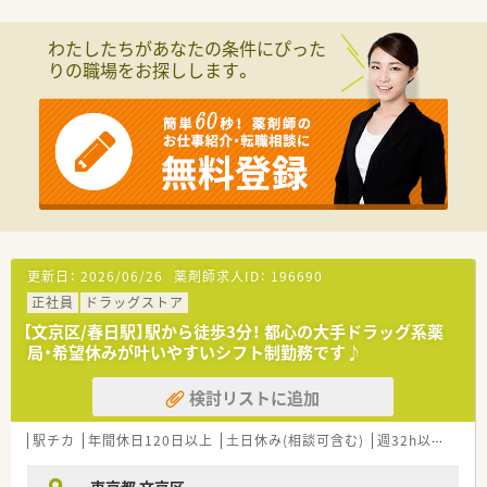
≪労働環境～ライフワークバランスも整っています～≫
わたしたちがあなたの条件にぴった
■薬局の開局時間は87店舗中、平均 19時（21時閉店 3店舗・
りの職場をお探しします。
20時閉店 11店舗）
■平均残業時間 10時間ほど
■1人薬剤師の店舗はありません
≪福利厚生も充実しています！≫
■組合もあり、労働環境も守られています
■産休・育児休暇の実績も多く、正社員はもちろん、パートの方
も取得されています
■独身寮（正社員のみ）：ワンルームのマンションが光熱費込みで
25,000円 ※ご自宅通勤できる方でも入居の相談できます
■LTD制度導入：病気やケガにより長期間に渡って就業が不能に
更新日：
2026/06/26
薬剤師求人ID：
196690
なったときの所得を補償する制度
正社員
ドラッグストア
≪おすすめポイント≫
【文京区/春日駅】駅から徒歩3分！ 都心の大手ドラッグ系薬
■土日祝を含めたシフトで調整でき、希望休が叶いやすい♪
局・希望休みが叶いやすいシフト制勤務です♪
■独身寮あり ワンルームのマンションが光熱費込みで25,000
円です！
検討リストに追加
※ご自宅通勤できる方でも入居の相談できます
■福利厚生・キャリアパスが充実しているため、長くご勤務でき
駅チカ
年間休日120日以上
土日休み(相談可含む)
週32h以上
新卒
る環境です！
東京都 文京区