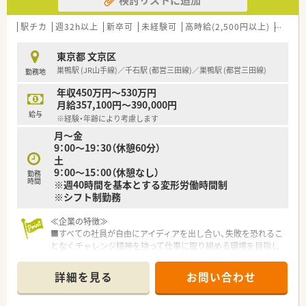
【職場環境と雰囲気】
■優しさや思いやりを大切にする穏やかな人柄のスタッフが多
く、人間関係が良好な職場環境です。
駅チカ
週32h以上
新卒可
未経験可
高時給(2,500円以上)
認定薬
■赤とオレンジを基調とした明るい内装で、アロマが香るリラッ
クスできる空間作りをしています。
東京都 文京区
■社長に直接キャリアの希望を伝えられる制度があり、非常に風
巣鴨駅 (JR山手線)／千石駅 (都営三田線)／巣鴨駅 (都営三田線)
勤務地
通しの良いカルチャーが根付いています。
年収450万円～530万円
【こんな方が活躍中】
月給357,100円～390,000円
■患者様や共に働く仲間に対して、優しさや思いやりを持って接
給与
※経験・年齢により考慮します
することができる方が活躍しています。
月～金
■チームで協力し、他者のために貢献することに喜びややりがい
9：00～19：30（休憩60分）
を感じられる方が多く在籍しています。
土
■現状に満足することなく、常に新しい知識やスキルを学ぼうと
9：00～15：00（休憩なし）
する成長意欲の高い方が活躍中です。
勤務
時間
※週40時間を基本とする変形労働時間制
※シフト制勤務
≪企業の特徴≫
■すべての社員が自由にアイディアを出し合い、失敗を恐れるこ
となくチャレンジ精神を持って仕事に取り組める環境を目指し
ている企業です
■薬剤師として更なるキャリアアップを目指す方はもちろん、薬
詳細を見る
お問い合わせ
剤師としての枠を超えたキャリアアップのチャンスがたくさん
ある環境です