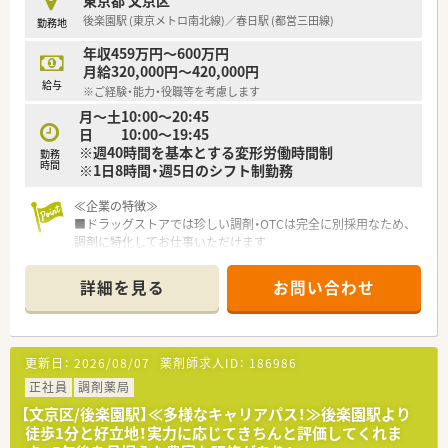
後楽園駅 (東京メトロ南北線)／春日駅 (都営三田線)
勤務地
年収459万円～600万円
月給320,000円～420,000円
給与
※ご経験・能力・役職等を考慮します
月～土10:00～20:45
日 10:00～19:45
※週40時間を基本とする変形労働時間制
勤務
時間
※1日8時間・週5日のシフト制勤務
≪企業の特徴≫
■ドラッグストアでは珍しい調剤・OTCは完全に別採用なため、
調剤に特化してお仕事いただけます
■1店舗 平均勤務人数 薬剤師数：5.7名 医療事務：3.3名 の
配置です。
詳細を見る
お問い合わせ
■店舗展開が近隣に多い為、転居無の異動で多くの科目の勉強も
出来ます（異動範囲：自宅より1時間圏内）
■契約社員であれば、店舗指定・時間指定・曜日指定ができます
更新日：
2026/08/07
薬剤師求人ID：
186986
≪ライフワークバランスが整っています≫
■薬局の開局時間は87店舗中、平均 19時（21時閉店 3店舗・
正社員
調剤薬局
20時閉店 11店舗）
【文京区/後楽園駅】≪多様なキャリアパス！≫後楽園駅より
■平均残業時間 10時間ほど
徒歩1分と好立地！実力に応じてきちんと評価してくれま
■1人薬剤師の店舗はありません