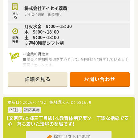
株式会社アイセイ薬局
≪勉強できる環境です♪≫
法人
アイセイ薬局 後楽園店
■薬剤師のスペシャリストとして、在宅医療や漢方といった専門
名
分野を極める道も用意されています。
月火水金 9：00～18：30
■現場主義（好きな）の方が多いので、マネージャーや支店長、採
木 9：00～18：00
用・教育などの人事業務、医療モール開発といった新規開発に携
土 9：00～18：00
わるなど、活躍できるチャンスが多い企業です。
勤務
時間
※週40時間シフト制
■自動監査システムや自動混注器などの最新技術を店舗へ順次
導入しています。
≪企業の特徴≫
薬剤師の業務負担を減らし、患者様の服薬管理・指導へより注力
■関東と愛知県周辺を中心として、全国各地に展開している大手
できる体制を整えています。
薬局チェーンです。
■「eラーニング?研修」が豊富に用意されており、薬剤師?社会人
■出店形態もマンツーマン型、クリニックモール型とバラエティ
としての知識を身に付ける事が可能です。
に富んでおり着実にスキルアップが可能です。
■経験の少ない方には、OJT研修なども用意されています。（e-ラ
詳細を見る
お問い合わせ
■社長が薬剤師であり育休も取得しており、女性が長く働き続け
ーニングは全額補助で受講が可能）
られる企業を目指しています。
■医療モール?個人医院?総合病院前など様々な形態で運営して
■こどもクリニック＆こども薬局などの職場体験や地域活動を
おり色々な経験を積む事が可能です。
積極的に行っています。
■医療モール受けの薬局では、医師との距離が近合同勉強会など
更新日：
2026/07/22
薬剤師求人ID：
581699
■ノルマなども無くノビノビと成長する環境を意識している為、
への参加など貴重な経験ができます。
非常に働きやすい社風です。
正社員
※医療モール開発のパイオニア企業である同社は全国153カ所
調剤薬局
■中途入社の多くは、入社の決め手は「薬局の雰囲気」良かった
にモール受け薬局を展開中
【文京区/本郷三丁目駅】≪教育体制充実≫ 丁寧な指導で安
という意見が圧倒的多く、働きやすい社風が影響しており、医療
心 落ち着いた環境の薬局です！
業界では高水準の人材定着率97％と非常に高いです。
≪こんな薬局です≫
■日・祝と定休日の薬局です。
検討リストに追加
≪福利厚生が整っています≫
■子楽園駅より徒歩1分と駅チカの為、通勤が非常に便利です。