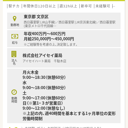
駅チカ
年間休日120日以上
週32h以上
新卒可
未経験可
残業なし
東京都 文京区
西日暮里駅 (JR山手線)／西日暮里駅 (JR京浜東北線)／西日暮里駅
勤務地
(東京メトロ千代田線
…
年収400万円～600万円
月給250,000円～450,000円
給与
※ご経験等を考慮の上、決定致します。
株式会社アイセイ薬局
法人
アイセイハート薬局 千駄木店
名
月火木金
9:00～18:30（休憩60分）
水
9:00～18:00（休憩60分）
土
9:00～17:00（休憩60分）
勤務
時間
日（※第1・３が営業日）
9:00～12:00（休憩なし）
※上記の内、週40時間を基本とする1ヶ月単位の変形
労働時間制