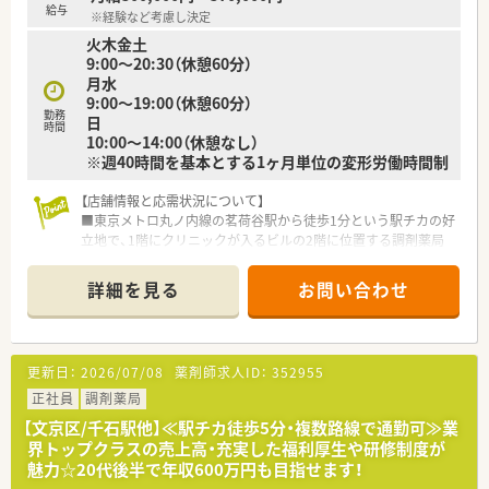
がら薬剤師としての知識を継続して身に付けられます。
給与
※経験など考慮し決定
■処方箋を持参すればお薬代の7割を会社が負担するサポート制
火木金土
度があり、社員の健康管理も手厚くバックアップします。
9:00～20:30（休憩60分）
月水
9:00～19:00（休憩60分）
勤務
日
時間
10:00～14:00（休憩なし）
※週40時間を基本とする1ヶ月単位の変形労働時間制
【店舗情報と応需状況について】
■東京メトロ丸ノ内線の茗荷谷駅から徒歩1分という駅チカの好
立地で、1階にクリニックが入るビルの2階に位置する調剤薬局
です。
■主な応需科目は内科が3割、耳鼻科が3割、皮膚科が2割、泌尿器
詳細を見る
お問い合わせ
科他が2割と、幅広い処方箋を1日約60枚から100枚応需します。
■薬剤師は4名体制で運営しており、急な欠員時もエリアマネー
ジャーや近隣店舗が応援に入るため非常に安心です。
更新日：
2026/07/08
薬剤師求人ID：
352955
【法人特徴について】
■創業30年を迎え、1都3県に100店舗以上を展開するチェーン薬
正社員
調剤薬局
局でありながら、現場主義を貫くアットホームな社風が魅力で
【文京区/千石駅他】≪駅チカ徒歩5分・複数路線で通勤可≫業
す。
界トップクラスの売上高・充実した福利厚生や研修制度が
■全店舗の9割で在宅医療を実施しており、地域体制加算の取得
魅力☆20代後半で年収600万円も目指せます！
率も7割を超えるなど、地域医療への貢献度が非常に高い法人で