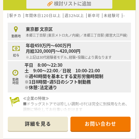
検討リストに追加
■根津駅より徒歩5分！
駅からも近くアクセスの良好な薬局です♪
■日祝お休みの店舗です！
駅チカ
年間休日120日以上
週32h以上
新卒可
未経験可
高給与(
■近隣には上野動物園や美術館があり、お仕事終わりも楽しめま
す♪
東京都 文京区
本郷三丁目駅 (東京メトロ丸ノ内線)／本郷三丁目駅 (都営大江戸線)
勤務地
≪こんな方にオススメです≫
■福利厚生充実の大手でご勤務されたい方
年収459万円～600万円
■地域医療に貢献したい方
月給320,000円～420,000円
■OTC業務未経験で、今後経験を積まれたい方
給与
※上記は30代経験者モデル、経験・役職により異なります
平日 8:00～22:30
土 9:00～22:00／日祝 10:00-21:00
※週40時間を基本とする変形労働時間制
勤務
※1日8時間・週5日のシフト制勤務
時間
※休憩：法定通り
≪企業の特徴≫
■ドラッグストアでは珍しい調剤・OTCは完全に別採用なため、
調剤に特化してお仕事いただけます
■1店舗 平均勤務人数 薬剤師数：5.7名 医療事務：3.3名 の
配置
詳細を見る
お問い合わせ
■店舗展開が近隣に多い為、転居無の異動で多くの科目の勉強も
出来ます（異動範囲：自宅より1時間圏内）
■契約社員であれば、店舗指定・時間指定・曜日指定ができます