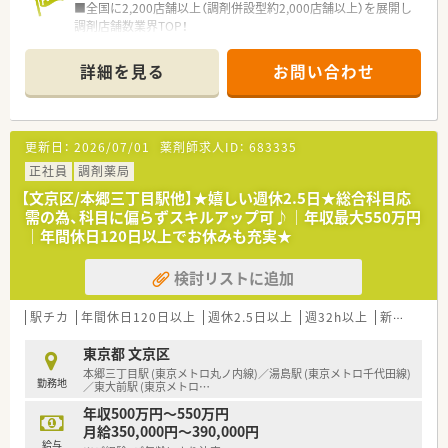
■全国に2,200店舗以上（調剤併設型約2,000店舗以上）を展開し
調剤店舗数業界TOP！
■店舗拡大に伴いキャリアアップできるポジションが多数あり！
頑張り次第で高給与も可能！
詳細を見る
お問い合わせ
■経験や勤務コースによりますが、経験の少ない方でも500万前
半スタートと業界TOP水準！
■職種や職域に合わせ、豊富な社内研修や外部組織と連携した研
修を用意されています
更新日：
2026/07/01
薬剤師求人ID：
683335
■薬剤師が中心の会社だからこそ活躍できるキャリアパスが多
種多様に用意されています。
正社員
調剤薬局
■店舗拡大に伴い、エリアマネジャーや営業部長等のマネジメン
【文京区/本郷三丁目駅他】★嬉しい週休2.5日★総合科目応
トのポジションも増えます。
需の為、科目に偏らずスキルアップ可♪｜年収最大550万円
■在宅や教育等の専門性を活かせるスペシャリストを目指すこ
｜年間休日120日以上でお休みも充実★
とも可能です。
■その他にも、管理部門や商品部門等の本社スタッフなど活動領
検討リストに追加
域は多種多様です。
■在宅実施店舗は年々増加しており、在宅医療へもしっかりと関
わる事ができます。
駅チカ
年間休日120日以上
週休2.5日以上
週32h以上
新卒可
残
■育児休暇は3歳まで取得が可能で、時短制度は小学5年生まで
時短勤務ができるよう変更予定です。
東京都 文京区
■年間休日が120日とワークライフバランスが整っています
本郷三丁目駅 (東京メトロ丸ノ内線)／湯島駅 (東京メトロ千代田線)
勤務地
■日用品から常備薬まで、従業員割引制度など嬉しいメリットも
／東大前駅 (東京メトロ
…
たくさんあります！
年収500万円～550万円
月給350,000円～390,000円
給与