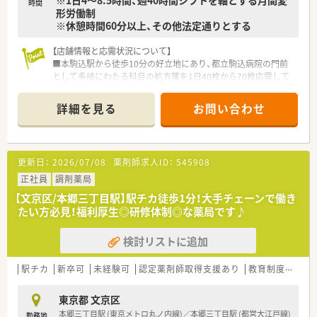
時間
形労働制
※休憩時間60分以上、その他法定通りとする
【店舗情報と応需状況について】
■本駒込駅から徒歩10分の好立地にあり、都立駒込病院の門前
として多岐にわたる科目の処方箋を1日40枚から70枚応需して
います。
■薬剤師は常勤5名の手厚い体制を整えており、歯科や心療内科
詳細を見る
お問い合わせ
から外科まで幅広い知識を吸収しながら専門性を磨くことが可
能です。
■医薬品の採用品目数は1,500品目と非常に豊富であり、病院門
前ならではの高度な調剤経験を積める環境が大きな魅力となっ
更新日：
2026/07/08
薬剤師求人ID：
545908
ています。
正社員
調剤薬局
【こんな方が活躍中】
【文京区/本郷三丁目駅】駅チカ徒歩1分！大手チェーンで働き
■病院での勤務経験があり、病棟業務や無菌調剤のスキルを活か
たい方必見！福利厚生◎研修体制◎な薬局です♪
して、より患者様に近い調剤薬局の現場に挑戦したい方が活躍し
ています。
検討リストに追加
■子育てをしながら時短勤務制度を活用している薬剤師も多く
在籍しており、限られた時間の中で効率的に業務を遂行されてい
ます。
駅チカ
新卒可
未経験可
認定薬剤師取得支援あり
教育制度あり
■最新のITツールを使いこなし、患者様への情報提供の質を高め
たいと考える、意欲的で柔軟な考えを持つ若手からベテランが中
東京都 文京区
心です。
本郷三丁目駅 (東京メトロ丸ノ内線)／本郷三丁目駅 (都営大江戸線)
勤務地