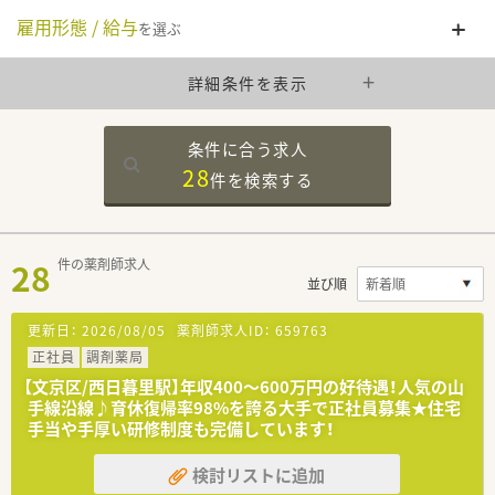
雇用形態 / 給与
を選ぶ
詳細条件を表示
条件に合う求人
28
件を
検索する
28
件の薬剤師求人
並び順
更新日：
2026/08/05
薬剤師求人ID：
659763
正社員
調剤薬局
【文京区/西日暮里駅】年収400〜600万円の好待遇！人気の山
手線沿線♪育休復帰率98%を誇る大手で正社員募集★住宅
手当や手厚い研修制度も完備しています！
検討リストに追加