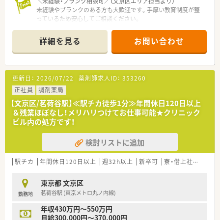
＼未経験・ブランク相談可／（文京区エリア担当より）
未経験やブランクのある方も大歓迎です。手厚い教育制度が整
っているため安心してご相談ください。
＊------------------------------------------＊
詳細を見る
お問い合わせ
【店舗情報と応需状況について】
■西日暮里駅から徒歩5分の便利な立地にあり、毎日の通勤負担
も少なく快適に通うことができる環境です。
■皮膚科や耳鼻科や眼科を中心に応需しており、1日あたり約
更新日：
2026/07/22
薬剤師求人ID：
353260
100枚の処方箋に対応するやりがいのある職場です。
■常勤薬剤師6名と事務スタッフ4名が在籍しており、居宅の在
正社員
調剤薬局
宅業務にも対応する充実した人員体制を敷いています。
【文京区/茗荷谷駅】≪駅チカ徒歩1分≫年間休日120日以上
＆残業ほぼなし！メリハリつけてお仕事可能★クリニック
【職場環境と雰囲気】
ビル内の処方です！
■優しくふんわりとした雰囲気の薬局であり、ノルマなどもなく
ノビノビと成長できる働きやすい社風が魅力です。
検討リストに追加
■中途入社者の多くが薬局の雰囲気の良さを入社の決め手にし
ており、人材定着率は97パーセントと高水準です。
■自動監査システムや自動混注器などの最新技術を順次導入し
駅チカ
年間休日120日以上
週32h以上
新卒可
寮・借上社宅あり
ており、業務負担を軽減する体制が整っています。
東京都 文京区
【やりがい/おすすめポイント】
茗荷谷駅 (東京メトロ丸ノ内線)
勤務地
■医師との距離が近く顔が見える関係性を構築できるため、疑義
照会もスムーズに行えチーム医療を実感できる環境です。
年収430万円～550万円
■豊富なeラーニング研修が全額補助で受講可能であり、働きな
月給300,000円～370,000円