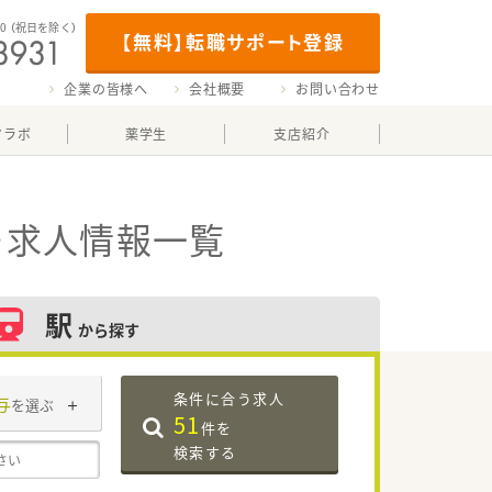
00
（祝日を除く）
【無料】転職サポート登録
企業の皆様へ
会社概要
お問い合わせ
マラボ
薬学生
支店紹介
・求人情報一覧
駅
から探す
条件に合う求人
与
を選ぶ
51
件を
検索する