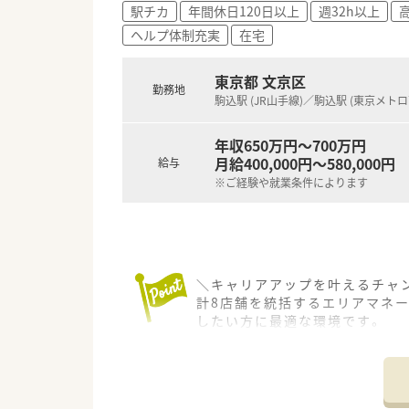
駅チカ
年間休日120日以上
週32h以上
高
■毎年1月に定期昇給があり、
ヘルプ体制充実
在宅
【勤務実態について】
■水曜・日曜・祝日が休みの完全
東京都 文京区
勤務地
■年間休日は128日と非常に多
駒込駅 (JR山手線)／駒込駅 (東京メト
■残業はほとんど発生しないた
年収650万円～700万円
月給400,000円～580,000円
給与
※ご経験や就業条件によります
＼キャリアアップを叶えるチャン
計8店舗を統括するエリアマネ
したい方に最適な環境です。
＊------------------------------
【店舗情報と応需状況について】
■統括する店舗は、北区・文京区