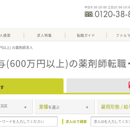
平日9：30-19：00 土日10：00-19：
人検索
求人特集
転職ガイド
ファル
万円以上)
(600万円以上)
の薬剤師転職
す
業種
雇用形態 / 給
文京区
を選ぶ
求人IDで検索