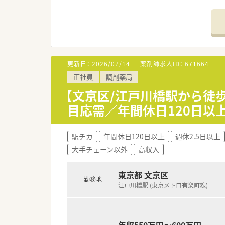
【店舗情報と応需状況について】
■西日暮里駅から徒歩5分の便
■皮膚科や耳鼻科や眼科を中心に
■常勤薬剤師6名と事務スタッ
【職場環境と雰囲気】
更新日：
2026/07/14
薬剤師求人ID：
671664
■優しくふんわりとした雰囲気
正社員
調剤薬局
■中途入社者の多くが薬局の雰
■自動監査システムや自動混注
【文京区/江戸川橋駅から徒
目応需／年間休日120日以
【やりがい/おすすめポイント】
■医師との距離が近く顔が見え
■豊富なeラーニング研修が全
駅チカ
年間休日120日以上
週休2.5日以上
■処方箋を持参すればお薬代の
大手チェーン以外
高収入
東京都 文京区
勤務地
江戸川橋駅 (東京メトロ有楽町線)
年収550万円～600万円