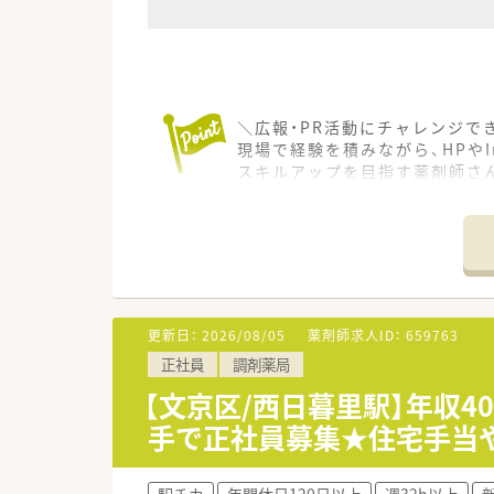
＼広報・PR活動にチャレンジで
現場で経験を積みながら、HPやI
スキルアップを目指す薬剤師さ
＊------------------------------
【店舗情報と応需状況について】
■最寄り駅のJR山手線駒込駅か
■都内近隣で2店舗を展開して
■主な担当業務として調剤業務
更新日：
2026/08/05
薬剤師求人ID：
659763
【想定される業務内容】
正社員
調剤薬局
■処方箋に基づく調剤業務や調
■患者様一人ひとりに寄り添っ
【文京区/西日暮里駅】年収4
■店舗での調剤業務に加えて広報
手で正社員募集★住宅手当
【勤務実態について】
■日曜日や祝日に加えてシフト
駅チカ
年間休日120日以上
週32h以上