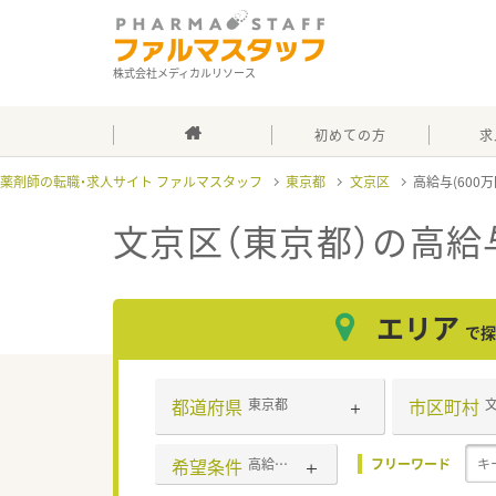
株式会社メディカルリソース
初めての方
求
薬剤師の転職・求人サイト ファルマスタッフ
東京都
文京区
高給与(600
文京区（東京都）の高給与
エリア
で探
都道府県
市区町村
東京都
希望条件
高給与(600万円以上)
フリーワード