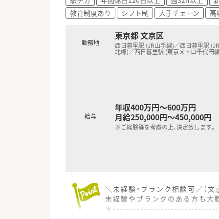
■法定通りしっかりと有給休暇
教育制度あり
シフト制
大手チェーン
高
■残業が発生した場合には時間
東京都 文京区
勤務地
西日暮里駅 (JR山手線)／西日暮里駅 (J
北線)／西日暮里駅 (東京メトロ千代田
年収400万円～600万円
月給250,000円～450,000円
給与
※ご経験等を考慮の上、決定致します。
＼未経験・ブランク相談可／（文
未経験やブランクのある方も大
＊------------------------------