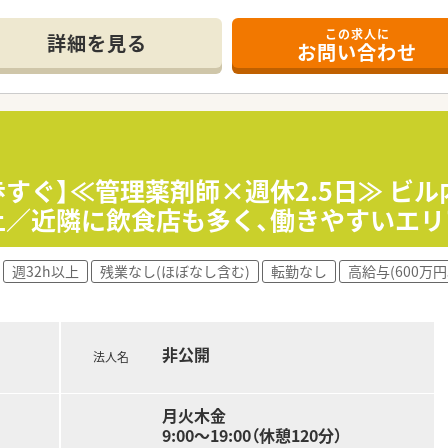
この求人に
利な立地にあり、毎日の通勤負担も少なく快適に通うことができ
詳細を見る
お問い合わせ
応需しており、1日あたり約100枚の処方箋に対応するやりが
フ4名が在籍しており、居宅の在宅業務にも対応する充実した人
の薬局であり、ノルマなどもなくノビノビと成長できる働きやす
囲気の良さを入社の決め手にしており、人材定着率は97パーセ
器などの最新技術を順次導入しており、業務負担を軽減する体制
歩すぐ】≪管理薬剤師×週休2.5日≫ ビ
上／近隣に飲食店も多く、働きやすいエリ
る関係性を構築できるため、疑義照会もスムーズに行えチーム医
額補助で受講可能であり、働きながら薬剤師としての知識を継続
週32h以上
残業なし(ほぼなし含む)
転勤なし
高給与(600万円
7割を会社が負担するサポート制度があり、社員の健康管理も手
非公開
法人名
月火木金
9:00〜19:00（休憩120分）