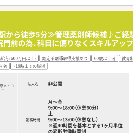
ットホームな職場環境で人間関係も良好です。
的に実施しているため、地域医療の最前線に深く関わりながら
正社員として腰を据えて長く活躍していただける、貴重な管理職
程度を想定しており、今後の面接での評価や個人のスキル次第で
≪駅から徒歩5分≫管理薬剤師候補♪ご経
外手当なども明確に完備されており、働いた分の成果が給与に
院門前の為、科目に偏りなくスキルアッ
理薬剤師を務めながら、より経営に近い裁量を持ったポジション
給与(600万円以上)
認定薬剤師取得支援あり
60歳以上可
教育
ならではのスピード感を楽しみながら、自らのアイデアを積極的
在宅
~18時までの職場
がらも、年間休日120日以上の制度を活用してプライベート
非公開
法人名
東京メトロ
線
…
月～金
9:00～18:00（休憩60分）
土
9:00～13:00（休憩なし）
勤務時間
※週40時間を基本とする1ヶ月単位
の変形労働時間制