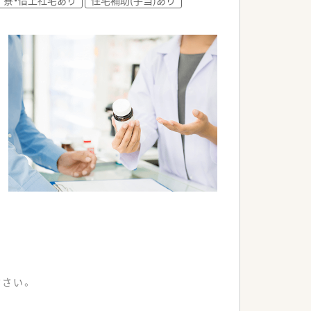
。
ださい。