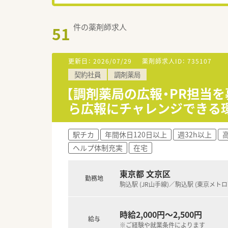
件の薬剤師求人
51
更新日：
2026/07/29
薬剤師求人ID：
735107
契約社員
調剤薬局
【調剤薬局の広報・PR担当を
ら広報にチャレンジできる
駅チカ
年間休日120日以上
週32h以上
高
ヘルプ体制充実
在宅
東京都 文京区
勤務地
駒込駅 (JR山手線)／駒込駅 (東京メト
時給2,000円～2,500円
給与
※ご経験や就業条件によります