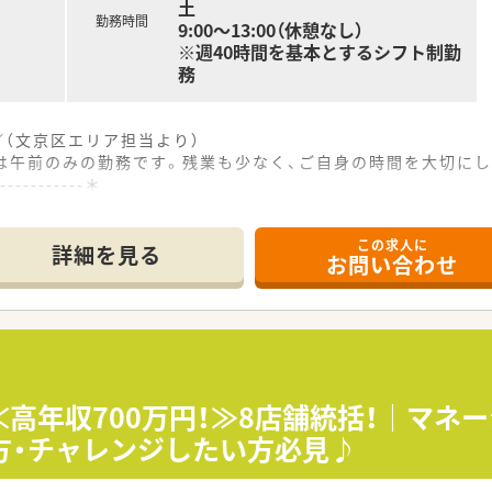
土
勤務時間
9:00〜13:00（休憩なし）
※週40時間を基本とするシフト制勤
務
／（文京区エリア担当より）
は午前のみの勤務です。残業も少なく、ご自身の時間を大切に
------------＊
この求人に
駅」から徒歩わずか1分と通勤に至便です。
詳細を見る
お問い合わせ
中心で、専門知識を深めたい方に最適です。
剤師2名と事務員1名でゆとりをもって対応します。
で働くスタッフの声を何よりも大切にしています。
ンセプトに、地域医療への貢献を目指しています。
おり、急な欠員時にも対応できるヘルプ体制が万全です。
≪高年収700万円！≫8店舗統括！｜マネ
方・チャレンジしたい方必見♪
じて年収600万円での採用を検討いたします。
支給実績があり、安定した高収入を実現できます。