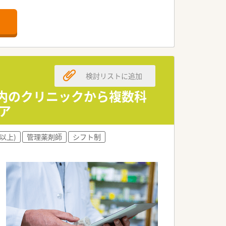
る環境です。
いのある職場です。
員体制を敷いています。
い社風が魅力です。
検討リストに追加
ントと高水準です。
が整っています。
ル内のクリニックから複数科
ア
療を実感できる環境です。
して身に付けられます。
以上)
管理薬剤師
シフト制
厚くバックアップします。