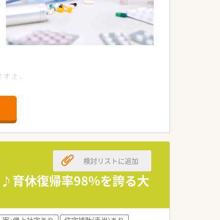
ますよ。
です。
ております。
検討リストに追加
す。
線♪育休復帰率98%を誇る大
。
寮・借上社宅あり
住宅補助(手当)あり