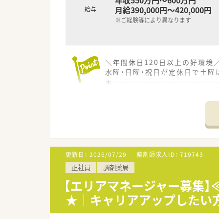
月給390,000円～420,000円
給与
※ご経験等により異なります
＼年間休日120日以上の好環境
水曜・日曜・祝日が定休日で土曜
＊------------------------------
【店舗情報と応需状況について】
■東京メトロ有楽町線「江戸川橋
■応需科目は耳鼻科と婦人科が
■1日の処方箋は約80枚で、薬
【法人特徴について】
更新日：
2026/07/29
薬剤師求人ID：
719743
■経営者が薬剤師のため、現場
正社員
調剤薬局
■「親しみやすい調剤薬局」をコ
■近隣エリアに店舗を展開して
【エリアマネージャー募集】
★｜キャリアアップしたい
【求人情報について】
■管理薬剤師として、ご経験に応
■賞与は年2回、合計3ヶ月分の