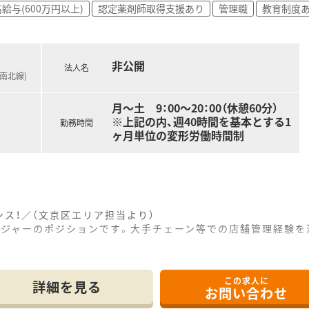
給与(600万円以上)
認定薬剤師取得支援あり
管理職
教育制度
日々の頑張りがきちんと給与に反映されます。
週休2日で、土曜は午前のみの勤務体系です。
非公開
く、プライベートな時間をしっかりと確保できます。
法人名
ロ南北線)
め、仕事後の予定も立てやすくメリハリをつけて働けます。
月～土 9：00～20：00（休憩60分）
※上記の内、週40時間を基本とする1
勤務時間
ヶ月単位の変形労働時間制
ス！／（文京区エリア担当より）
ージャーのポジションです。大手チェーン等での店舗管理経験を
------------＊
この求人に
詳細を見る
お問い合わせ
・足立区・町田市の計8店舗です。