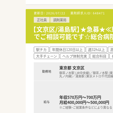
■定着率が高く、どの店舗もア
■在宅業務への取り組みも積極
更新日：
2026/07/22
薬剤師求人ID：
648471
【求人情報について】
正社員
調剤薬局
■今回はさらなる成長のために
■初期の提示年収額は650万円
【文京区/湯島駅】★急募★
■高給与の条件だけでなく時間
でご相談可能です☆総合病
【こんな方が活躍中】
■大手チェーンの薬局などで管
駅チカ
年間休日120日以上
週32h以上
高
■地域に根ざした小規模な薬局
大手チェーン
ヘルプ体制充実
総合科目
■仕事において高い成果を出しな
東京都 文京区
勤務地
御茶ノ水駅 (JR中央線)／御茶ノ水駅 (
丸ノ内線)／湯島駅 (東京メトロ千代田
年収570万円～700万円
月給400,000円～500,000円
給与
※ご経験・ご就業条件などにより異なる