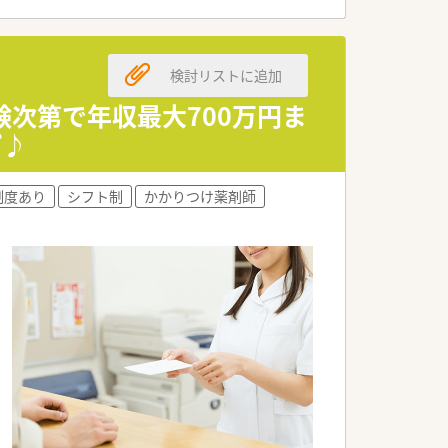
地域の健康を支えることができます。
検討リストに追加
候補の薬剤師を募集しています。
は最高700万円が可能です。
験次第で年収最大700万円ま
しっかりと反映される仕組みです。
プ♪
への挑戦を望む方がいます。
制度あり
シフト制
かかりつけ薬剤師
に具現化している方がいます。
も充実させている方がいます。