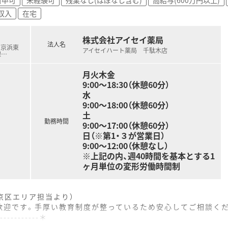
を取得できる環境でありプライベートの予定も立てやすいです
収入
在宅
外手当が全額支給されるため安心して毎日の勤務に臨めます。
株式会社アイセイ薬局
法人名
R京浜東
アイセイハート薬局 千駄木店
線
…
月火木金
9:00～18:30（休憩60分）
水
9:00～18:00（休憩60分）
土
勤務時間
9:00～17:00（休憩60分）
日（※第1・３が営業日）
9:00～12:00（休憩なし）
※上記の内、週40時間を基本とする1
ヶ月単位の変形労働時間制
京区エリア担当より）
歓迎です。手厚い教育制度が整っているため安心してご相談く
------------＊