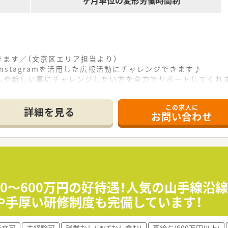
ヶ月単位の変形労働時間制
きます／（文京区エリア担当より）
nstagramを活用した広報活動にチャレンジできます♪
んや新しい事にチャレンジしたい方を全力でサポートしてくれ
------------＊
この求人に
詳細を見る
お問い合わせ
ら徒歩10分とアクセス良好な好立地に店舗を構えております。
おりオープンから年数が浅いため清潔で綺麗なお店が大きな魅力
および広報に関連する業務などを幅広くお任せする予定となっ
剤過誤を防ぐための厳格な監査業務を丁寧に行っていただきま
た丁寧な服薬指導を行い地域医療の向上に貢献していきます。
00〜600万円の好待遇！人気の山手線沿
担当としてWebサイトやSNS等の運用補助も行います。
や手厚い研修制度も完備しています！
に応じたお休みを取得できる安定した休日体系となっています
新卒可
未経験可
残業なし(ほぼなし含む)
高給与(600万円以上)