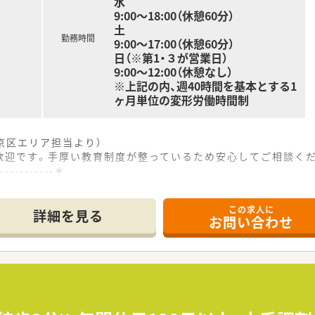
水
9:00～18:00（休憩60分）
土
勤務時間
9:00～17:00（休憩60分）
日（※第1・３が営業日）
9:00～12:00（休憩なし）
※上記の内、週40時間を基本とする1
ヶ月単位の変形労働時間制
京区エリア担当より）
歓迎です。手厚い教育制度が整っているため安心してご相談く
------------＊
この求人に
利な立地にあり、毎日の通勤負担も少なく快適に通うことができ
詳細を見る
お問い合わせ
応需しており、1日あたり約100枚の処方箋に対応するやりが
フ4名が在籍しており、居宅の在宅業務にも対応する充実した人
の薬局であり、ノルマなどもなくノビノビと成長できる働きやす
囲気の良さを入社の決め手にしており、人材定着率は97パーセ
器などの最新技術を順次導入しており、業務負担を軽減する体制