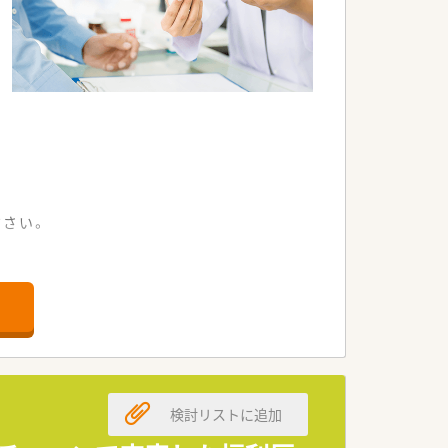
ださい。
る環境です。
いのある職場です。
員体制を敷いています。
い社風が魅力です。
検討リストに追加
ントと高水準です。
が整っています。