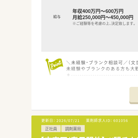
年収400万円～600万円
月給250,000円～450,000円
給与
※ご経験等を考慮の上、決定致します。
＼未経験・ブランク相談可／（文
未経験やブランクのある方も大
＊------------------------------
【店舗情報と応需状況について】
■西日暮里駅から徒歩5分の便
■皮膚科や耳鼻科や眼科を中心に
■常勤薬剤師6名と事務スタッ
【職場環境と雰囲気】
更新日：
2026/07/21
薬剤師求人ID：
601056
■優しくふんわりとした雰囲気
正社員
調剤薬局
■中途入社者の多くが薬局の雰
■自動監査システムや自動混注