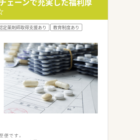
剤チェーンで充実した福利厚
☆
療を実感できる環境です。
して身に付けられます。
認定薬剤師取得支援あり
教育制度あり
厚くバックアップします。
至便です。