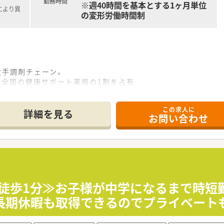
勤務時間
※週40時間を基本とする1ヶ月単位
により異
の変形労働時間制
大手調剤チェーン。
！全国の健康サポート薬局の1割を占有
レンタルリースなど、経営の柱が複数で安心
が多く経験を積めます
この求人に
で負担は少なめ！
詳細を見る
お問い合わせ
関との連携を重視。
・医師との勉強会・カンファレンスを通じで、病院と一体となっ
の経験が活かせます。
修・在宅医療研修・健康サポート薬局研修
向研修・通信教育講座などを準備。
カ徒歩1分≫お子様が中学になるまで時短
を付与
長期休暇も取得できるのでプライベート
で、短時間勤務は最大小学校1年生まで可能。