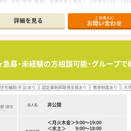
科、在宅（居宅・施設）、他面対応と幅広く、1日平均130～14
タッフも4名在籍しており、協力しながら業務を進めています。
この求人に
詳細を見る
お問い合わせ
都道府県に調剤薬局をチェーン展開しており、安定した経営基盤
ており、医療機関との良好な関係構築と積極的な「医薬連携」を
全国1位で、地域住民の要望や健康に貢献するかかりつけ薬局を
システムを標準導入しており、過誤防止のための安全な環境づく
体制で運営されており、スタッフ同士が協力し合える環境が整っ
★急募・未経験の方相談可能・グループで約
したヘルプ体制が整備されており、急な欠員時なども安心して勤
た大手企業で、安心して長く安定的に働きたい方におすすめです
住宅補助(手当)あり
認定薬剤師取得支援あり
教育制度あり
大
ャリアパスを通じて、薬剤師として着実に成長し続けたい方に最
行っているため、これから在宅医療の経験を積みたい方にも適し
非公開
法人名
駅 (東京
／
…
＜月火木金＞9:00～19:00
＜水土＞ 9:00～18:00