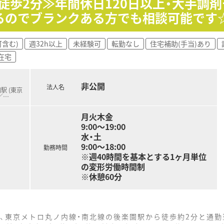
カ徒歩2分≫年間休日120日以上・大手調
るのでブランクある方でも相談可能です
る関係性を構築できるため、疑義照会もスムーズに行えチーム医
額補助で受講可能であり、働きながら薬剤師としての知識を継続
含む)
週32h以上
未経験可
転勤なし
住宅補助(手当)あり
7割を会社が負担するサポート制度があり、社員の健康管理も手
在宅
非公開
法人名
駅 (東京
／
…
月火木金
9:00～19:00
水・土
9:00～18:00
勤務時間
※週40時間を基本とする1ヶ月単位
の変形労働時間制
※休憩60分
、東京メトロ丸ノ内線・南北線の後楽園駅から徒歩約2分と通勤