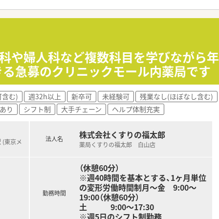
せるスペシャリストを目指すことも可能です。
部門等の本社スタッフなど活動領域は多種多様です。
おり、在宅医療へもしっかりと関わる事ができます。
能で、時短制度は小学5年生まで時短勤務ができるよう変更予定
イフバランスが整っています
員割引制度など嬉しいメリットもたくさんあります！
！眼科や婦人科など複数科目を学びながら年
きる急募のクリニックモール内薬局です
含む)
週32h以上
新卒可
未経験可
残業なし(ほぼなし含む)
あり
シフト制
大手チェーン
ヘルプ体制充実
株式会社くすりの福太郎
法人名
 (東京メ
薬局くすりの福太郎 白山店
（休憩60分）
※週40時間を基本とする、1ヶ月単位
の変形労働時間制月～金 9:00～
勤務時間
19:00（休憩60分）
土 9:00〜17:30
※週5日のシフト制勤務