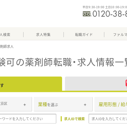
平日9：30-19：00 土日10：00-19：
人検索
求人特集
転職ガイド
ファル
験可
の薬剤師転職・求人情報一
す
業種
雇用形態 / 給
文京区
を選ぶ
求人IDで検索