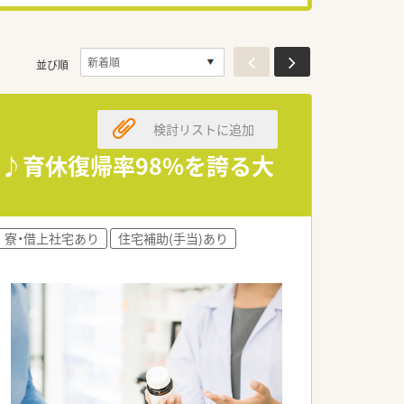
並び順
検討リストに追加
線♪育休復帰率98%を誇る大
寮・借上社宅あり
住宅補助(手当)あり