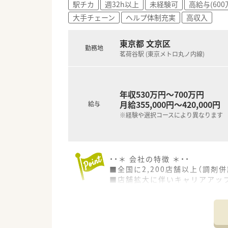
駅チカ
週32h以上
未経験可
高給与(600
■長く働ける環境
大手チェーン
ヘルプ体制充実
高収入
結婚休暇5日、介護時短制度、メ
東京都 文京区
勤務地
茗荷谷駅 (東京メトロ丸ノ内線)
年収530万円～700万円
月給355,000円～420,000円
給与
※経験や選択コースにより異なります
・・＊ 会社の特徴 ＊・・
■全国に2,200店舗以上（調剤併
■店舗拡大に伴いキャリアアッ
■経験や勤務コースによりますが
■職種や職域に合わせ、豊富な
■薬剤師が中心の会社だからこ
■店舗拡大に伴い、エリアマネ