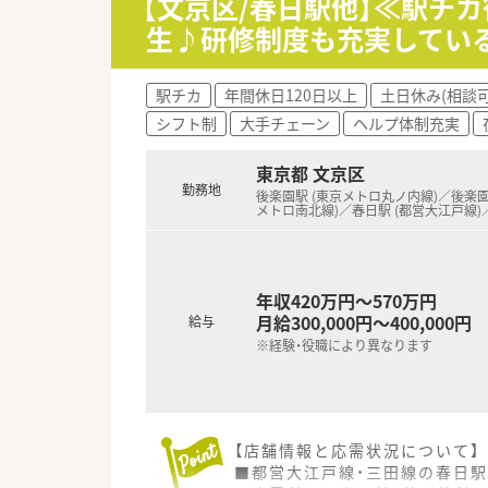
【文京区/春日駅他】≪駅チ
生♪研修制度も充実してい
【やりがい/おすすめポイント】
■医師との距離が近く顔が見え
■豊富なeラーニング研修が全
駅チカ
年間休日120日以上
土日休み(相談可
■処方箋を持参すればお薬代の
シフト制
大手チェーン
ヘルプ体制充実
東京都 文京区
勤務地
後楽園駅 (東京メトロ丸ノ内線)／後楽園
メトロ南北線)／春日駅 (都営大江戸線)
年収420万円～570万円
月給300,000円～400,000円
給与
※経験・役職により異なります
【店舗情報と応需状況について】
■都営大江戸線・三田線の春日駅