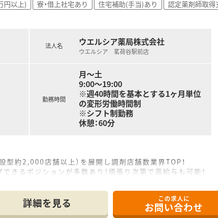
万円以上)
寮・借上社宅あり
住宅補助(手当)あり
認定薬剤師取得
モリアル休暇、ボランティア休暇など、生活環境が変わっても長
ウエルシア薬局株式会社
法人名
ウエルシア 茗荷谷駅前店
月～土
9:00～19:00
※週40時間を基本とする1ヶ月単位
勤務時間
の変形労働時間制
※シフト制勤務
休憩：60分
設型約2,000店舗以上）を展開し調剤店舗数業界TOP！
プできるポジションが多数あり！頑張り次第で高給与も可能！
、経験の少ない方でも500万前半スタートと業界TOP水準！
社内研修や外部組織と連携した研修を用意されています
この求人に
そ活躍できるキャリアパスが多種多様に用意されています。
詳細を見る
お問い合わせ
ジャーや営業部長等のマネジメントのポジションも増えます。