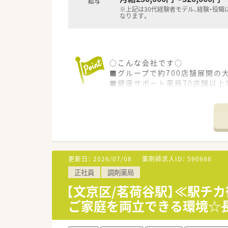
給与
※上記は30代経験者モデル、経験・役職
なります。
○こんな会社です○
■グループで約700店舗展開の
■健康サポート薬局70店舗以上
■医師の開業支援・病床周りの
■処方箋枚数70-150枚の店舗
■店舗スタッフは4-6名が平均
■≪病院出身者も歓迎≫医療機
医師との面会・トレースレポート
病院出身者の方も、他職種連携
■≪研修制度充実≫
更新日：
2026/07/08
薬剤師求人ID：
590986
高度管理機能薬局薬剤師育成研
正社員
調剤薬局
学術研究研修・海外研修・病院出
■子育て支援制度充実
【文京区/茗荷谷駅】≪駅チ
・妊婦さんに1ヶ月1回通院休暇
ご家庭を両立できる環境☆
・配偶者は出産休暇を3日付与
・出産祝金あり
・育児休業はお子様が最大3歳ま