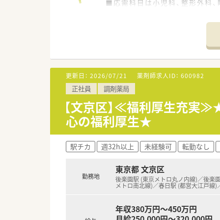
■応需科目は小児科、整形外科、眼
■薬剤師は常時4名体制、事務ス
【法人特徴について】
■福岡県に本社を置き、全国43
■医療機関の開業支援も手掛け
■健康サポート薬局の届出数は
更新日：
2026/07/21
薬剤師求人ID：
600982
【職場環境と雰囲気】
正社員
調剤薬局
■全店舗でピッキングサポート
■多くの店舗が薬剤師4～6名
【文京区】≪福利厚生充実≫
■大手チェーンならではの充実
心の福利厚生★
【こんな方にオススメ】
■福利厚生や休暇制度が充実し
駅チカ
週32h以上
未経験可
転勤なし
■充実した教育制度や多様なキ
■居宅および施設の在宅業務も
東京都 文京区
勤務地
後楽園駅 (東京メトロ丸ノ内線)／後楽園
メトロ南北線)／春日駅 (都営大江戸線)
年収380万円～450万円
月給250,000円～320,000円