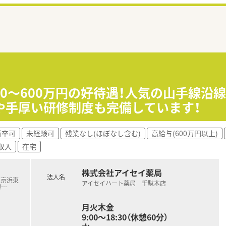
00〜600万円の好待遇！人気の山手線沿
や手厚い研修制度も完備しています！
新卒可
未経験可
残業なし(ほぼなし含む)
高給与(600万円以上)
収入
在宅
株式会社アイセイ薬局
法人名
R京浜東
アイセイハート薬局 千駄木店
線
…
月火木金
9:00～18:30（休憩60分）