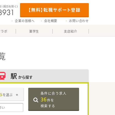
00
（祝日を除く）
【無料】転職サポート登録
企業の皆様へ
会社概要
お問い合わせ
マラボ
薬学生
支店紹介
覧
駅
から探す
条件に合う求人
与
を選ぶ
36
件を
検索する