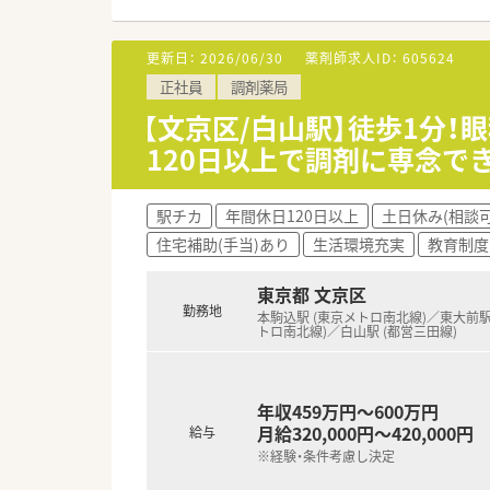
■在宅や教育等の専門性を活か
■その他にも、管理部門や商品
■在宅実施店舗は年々増加して
更新日：
2026/06/30
薬剤師求人ID：
605624
■育児休暇は3歳まで取得が可
正社員
調剤薬局
■年間休日が120日とワークラ
■日用品から常備薬まで、従業
【文京区/白山駅】徒歩1分
120日以上で調剤に専念で
駅チカ
年間休日120日以上
土日休み(相談可
住宅補助(手当)あり
生活環境充実
教育制度
東京都 文京区
勤務地
本駒込駅 (東京メトロ南北線)／東大前駅
トロ南北線)／白山駅 (都営三田線)
年収459万円～600万円
月給320,000円～420,000円
給与
※経験・条件考慮し決定