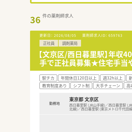
件の薬剤師求人
36
更新日：
2026/08/05
薬剤師求人ID：
659763
正社員
調剤薬局
【文京区/西日暮里駅】年収4
手で正社員募集★住宅手当
駅チカ
年間休日120日以上
週32h以上
教育制度あり
シフト制
大手チェーン
高
東京都 文京区
勤務地
西日暮里駅 (JR山手線)／西日暮里駅 (J
北線)／西日暮里駅 (東京メトロ千代田