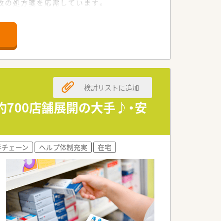
0枚の処方箋を応需しています。
を持っています。
推進しています。
目指しています。
検討リストに追加
りを進めています。
ています。
700店舗展開の大手♪・安
務できます。
。
手チェーン
ヘルプ体制充実
在宅
適です。
ています。