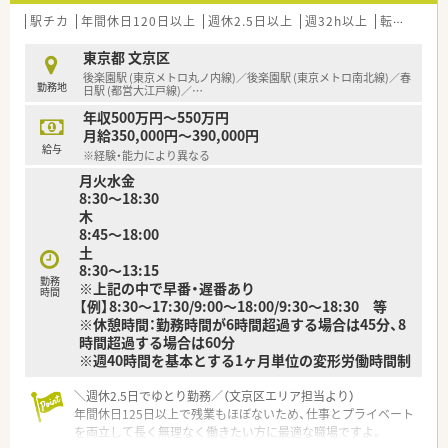
駅チカ
年間休日120日以上
週休2.5日以上
週32h以上
転勤なし
東京都 文京区
後楽園駅 (東京メトロ丸ノ内線)／後楽園駅 (東京メトロ南北線)／春
勤務地
日駅 (都営大江戸線)／
…
年収500万円～550万円
月給350,000円～390,000円
給与
※経験・能力により異なる
月火水金
8:30～18:30
木
8:45～18:00
土
8:30～13:15
勤務
※上記の中で早番・遅番あり
時間
【例】8:30～17:30/9:00～18:00/9:30～18:30 等
※休憩時間：勤務時間が6時間超過する場合は45分、8
時間超過する場合は60分
※週40時間を基本とする1ヶ月単位の変形労働時間制
＼週休2.5日でゆとり勤務／（文京区エリア担当より）
年間休日125日以上で残業もほぼないため、仕事とプライベート
を両立して長く無理なく働きたい方に最適な職場ですよ。