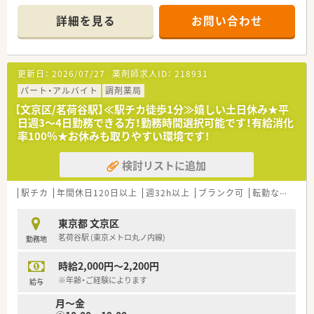
＊------------------------------------------＊
詳細を見る
お問い合わせ
【店舗情報と応需状況について】
■最寄りの春日駅や後楽園駅から徒歩2分と非常に近く、都営線
や東京メトロなど複数路線が使えて通勤に便利です。
■応需科目は内科や呼吸器科、循環器科、産婦人科、皮膚科など
更新日：
2026/07/27
薬剤師求人ID：
218931
で、1日あたりの処方箋枚数は60枚程度となっています。
■勤務体制は常時薬剤師2名から3名と事務員が在籍しており、
パート・アルバイト
調剤薬局
一人ひとりがゆとりをもって業務に取り組める環境です。
【文京区/茗荷谷駅】≪駅チカ徒歩1分≫嬉しい土日休み★平
日週3～4日勤務できる方！勤務時間選択可能です！有給消化
【法人特徴について】
率100％★お休みも取りやすい環境です！
■昭和25年に創業し関東を中心に展開する調剤専門薬局で、70
年以上の歴史と安定した経営基盤を誇ります。
検討リストに追加
■伝統を守りつつも最新設備を積極的に導入し、地域医療の一翼
を担う調剤薬局として高い誇りを持っています。
■現場の薬剤師が本来の業務に専念できるように環境を整え、安
駅チカ
年間休日120日以上
週32h以上
ブランク可
転勤なし
認
心して長く働ける体制づくりに尽力しています。
東京都 文京区
【求人情報について】
茗荷谷駅 (東京メトロ丸ノ内線)
勤務地
■ご経験やこれまでの能力を最大限に考慮した上で、年収500万
円から550万円の範囲で交渉が可能です。
時給2,000円～2,200円
■年2回で計4.2ヶ月分の賞与支給実績があり、個人の頑張りや貢
献が給与にしっかり還元される仕組みです。
※年齢・ご経験によります
給与
■毎月支給される薬剤師手当3万円や住宅手当1万円など、生活
月～金
をサポートする各種手当も充実しております。