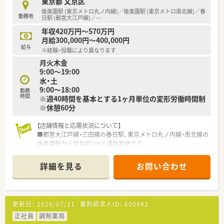
東京都 文京区
後楽園駅 (東京メトロ丸ノ内線)／後楽園駅 (東京メトロ南北線)／春
勤務地
日駅 (都営大江戸線)／
…
年収420万円～570万円
月給300,000円～400,000円
給与
※経験・役職により異なります
月火木金
9:00～19:00
水・土
9:00～18:00
勤務
時間
※週40時間を基本とする1ヶ月単位の変形労働時間制
※休憩60分
【店舗情報と応需状況について】
■都営大江戸線・三田線の春日駅、東京メトロ丸ノ内線・南北線の
後楽園駅から徒歩約2分と通勤至便です。
■応需科目は小児科、整形外科、眼科、在宅（居宅・施設）、他面対
応と幅広く、1日平均130～140枚の処方箋を応需しています。
詳細を見る
お問い合わせ
■薬剤師は常時4名体制、事務スタッフも4名在籍しており、協力
しながら業務を進めています。
【法人特徴について】
更新日：
2026/07/21
薬剤師求人ID：
600982
■福岡県に本社を置き、全国43都道府県に調剤薬局をチェーン
展開しており、安定した経営基盤を持っています。
正社員
調剤薬局