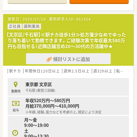
【店舗情報と応需状況について】
■本駒込駅から徒歩1分という好立地にあり、白山駅からも徒歩
圏内のため毎日の通勤が非常にスムーズで負担が少ない環境で
更新日：
2026/07/29
薬剤師求人ID：
661424
す。
■処方箋は耳鼻科と小児科をメインに1日30枚から40枚ほど応
正社員
調剤薬局
需しており、地域のお子様から高齢者まで幅広く来局されます。
【文京区/千石駅】≪駅チカ徒歩1分≫処方箋少なめでゆった
■常勤薬剤師1名の体制で運営されており、日々丁寧な対応を行
り落ち着いて勤務できます。ご経験次第で年収最大580万
っています。
円も目指せる！近隣店舗含め20～30代の方活躍中★
【求人情報について】
検討リストに追加
■想定年収は400万円から500万円の間で設定されており、これ
までの年齢や経験を考慮した上で正当に決定される仕組みで
す。
駅チカ
年間休日120日以上
週休2.5日以上
週32h以上
転勤なし
■昇給は年1回、賞与は年2回の支給実績があり、日々の頑張りが
しっかりと給与に反映されるため高いモチベーションを維持で
東京都 文京区
きます。
千石駅 (都営三田線)
勤務地
■正社員としての採用となりますが、在宅業務の対応は一切ない
ため店舗内での業務に専念したい方にとって理想的な案件で
年収520万円～580万円
す。
月給370,000円～410,000円
給与
※年齢、経験、能力などを考慮の上、規定により決定
【職場環境と雰囲気】
月～金
■「親切第一」という合言葉を大切にしており、スタッフ全員が
9:00～19:00
患者様の立場に立った思いやりのある対応を常に心がけていま
土
す。
9:00～13:30
■店舗内は清潔感にあふれた明るい空間となっており、最新の医