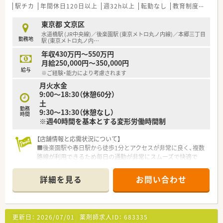
けられます。
駅チカ
年間休日120日以上
週32h以上
転勤なし
教育制度あり
【勤務実態について】
東京都 文京区
■週40時間の変形労働時間制を導入しており、月間の休日消化
水道橋駅 (JR中央線)／後楽園駅 (東京メトロ丸ノ内線)／本郷三丁目
勤務地
率は100％を維持しているため、心身ともにリフレッシュして勤
駅 (東京メトロ丸ノ内
…
務できます。
年収430万円～550万円
■有給休暇の平均取得日数は7.5日となっており、夏季や冬季の
月給250,000円～350,000円
長期休暇制度を活用することで、実質的な年間休日は120日を超
給与
※ご経験・能力により考慮されます
えます。
月火水金
■残業代は1分単位で厳密に計算されて支給されるため、日々の
9:00～18:30（休憩60分）
業務に対する対価が明確であり、サービス残業の心配は一切ござ
土
いません。
勤務
9:30～13:30（休憩なし）
時間
※週40時間を基本とする変形労働時間制
【こんな取り組みをしています】
■「シンデレラプラン」と称する制度を導入し、母親薬剤師が働
きやすい環境を整えるための意見交換や改善活動を積極的に実
【店舗情報と応需状況について】
施しています。
■後楽園駅や春日駅から徒歩1分とアクセスが非常に良く、複数
■認定薬剤師の取得にかかる費用は会社が全額負担しており、資
路線が利用できるため毎日の通勤が非常にスムーズで快適で
格取得を志す薬剤師を経済的・環境面の両方から強力にバックア
す。
ップします。
■面分業の特性を活かして多種多様な処方箋に触れられる刺激
詳細を見る
お問い合わせ
■店舗作業の効率化を徹底しており、調剤過誤率は驚異の
的な環境が整っています。
0.0031％前後という非常に高い安全性を維持するための仕組み
■1薬局あたりの薬剤師数は平均5.5人と手厚く、1人あたりの処
を構築しています。
方箋枚数は1日18枚程度のため、余裕を持って患者様と向き合え
ます。
更新日：
2026/07/01
薬剤師求人ID：
683335