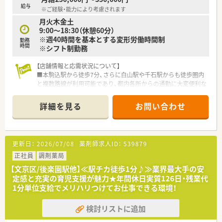
ており、大手チェーンにはない温かみのある接遇をモットーとし
給与
※ご経験・能力により考慮されます
ています。
月火木金土
9:00～18:30（休憩60分）
【勤務実態について】
※週40時間を基本とする変形労働時間制
■平日は19時までの勤務となりますが、残業はほとんど発生し
勤務
時間
※シフト制勤務
ないため、終業後の時間を趣味や自己研鑽に有効活用いただけま
す。
■土曜日の勤務は午前中のみの13時までとなっており、午後の
【店舗情報と応需状況について】
時間を自由に使えることで週末の充実度が大きく向上する勤務
■本駒込駅から徒歩7分、さらに白山駅や千石駅からも徒歩圏内
形態です。
と複数路線が利用可能であり、都内各所からの通勤に大変便利な
■無理な残業や休日出勤を強いる風土はなく、スタッフ全員が心
立地です。
身ともに健康な状態で業務に励めるよう徹底した労務管理を行
■面分業を推進している店舗であるため、多種多様な処方箋に触
詳細を見る
お問い合わせ
っています。
れて薬剤師としての知見を広げられます。
■法人平均として1店舗あたり5.5人の薬剤師を配置し、ゆとりあ
る体制を敷いています。
更新日：
2026/07/08
薬剤師求人ID：
539879
【法人特徴について】
■全国に1,300店舗以上を展開し、調剤事業を核としてOTC販売
正社員
調剤薬局
や在宅医療、介護事業まで幅広く手掛ける業界最大手のチェーン
【文京区/後楽園駅他】≪駅チカ徒歩1分♪≫業界最大手の安
です。
定感と充実の育児支援が魅力★年間休日実質126日・残業代
■「人々のココロとカラダの健康を追求し地域社会に貢献する」
1分単位支給でメリハリつけてお仕事できる環境！
という理念を掲げ、利便性の高い店舗フォーマットの最適化を推
進しています。
検討リストに追加
■マツモトキヨシホールディングスとの経営統合により、売上高
1兆円規模の強固な経営基盤を誇り、安定した環境で長く働き続