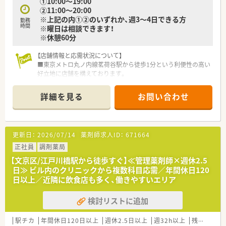
①10:00～19:00
②11:00～20:00
【勤務実態について】
※上記の内①②のいずれか、週3～4日できる方
■メイン処方元の診療時間が早めに終了するため、残業は月5時
勤務
時間
※曜日は相談できます！
間程度と非常に少ないのが特徴です。
※休憩60分
■勤務シフトは基本的に固定されているため、予定が立てやすく
仕事と私生活のメリハリがつけられます。
【店舗情報と応需状況について】
■処方箋枚数に対して十分な人員配置を行っているため、無理な
■東京メトロ丸ノ内線茗荷谷駅から徒歩1分という利便性の高い
業務負担がかかる心配はございません。
好立地に店舗を構えております。
■内科、耳鼻科、小児科、精神科を始めとした幅広い科目の処方
箋を1日あたり200枚強応需しています。
詳細を見る
お問い合わせ
■正社員6名、パート7名、医療事務4名の常時7名体制で患者様へ
の対応を丁寧に行っています。
【法人特徴について】
更新日：
2026/07/14
薬剤師求人ID：
671664
■創業100年以上の歴史を持ち、地域住民の健康を長きにわたり
サポートし続けている企業です。
正社員
調剤薬局
■茗荷谷駅前の本店を中心に文京区内で4店舗を展開し、地域密
【文京区/江戸川橋駅から徒歩すぐ】≪管理薬剤師×週休2.5
着型の薬局づくりを進めております。
日≫ ビル内のクリニックから複数科目応需／年間休日120
■調剤だけでなくOTC、雑貨、化粧品の販売も手掛け、地域住民
日以上／近隣に飲食店も多く、働きやすいエリア
の健康を多角的にサポートしています。
検討リストに追加
【こんな取り組みをしています】
■薬剤師国保に加入していますが、社会保険と同等の待遇となる
よう差額を手当として支給しています。
駅チカ
年間休日120日以上
週休2.5日以上
週32h以上
残業なし(ほぼなし含む)