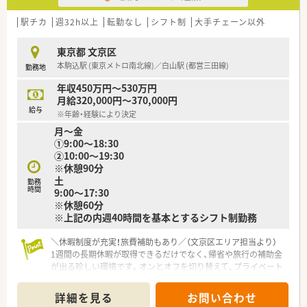
域の健康を支える拠点として信頼と実績を積み重ねている法人
です。
駅チカ
週32h以上
転勤なし
シフト制
大手チェーン以外
【勤務実態について】
東京都 文京区
■火曜日と日曜日、祝日が定休日として設定されており、平日の
本駒込駅 (東京メトロ南北線)／白山駅 (都営三田線)
勤務地
休みと週末の休みを組み合わせた規則正しい生活が送れます。
■年間休日は120日以上確保されているため、仕事と私生活のオ
年収450万円～530万円
ンオフを切り替えてリフレッシュしながら働くことが可能で
月給320,000円～370,000円
す。
給与
※年齢・経験により決定
月～金
【想定される業務内容】
①9:00～18:30
■大学病院から発行される多科目の処方箋に基づいた調剤や監
②10:00～19:30
査、患者様への丁寧な服薬指導がメインの業務内容となります。
※休憩90分
■この店舗ならではの業務として煎じ漢方の調剤作業があり、他
土
では経験できない専門的なスキルを習得することが可能です。
勤務
時間
9:00～17:30
■患者様の健康状態を把握するための薬歴管理や、在宅訪問にお
※休憩60分
ける薬剤管理指導など、地域医療に貢献する業務にも携わりま
※上記の内週40時間を基本とするシフト制勤務
す。
＼休暇制度が充実！旅費補助もあり／（文京区エリア担当より）
1週間の長期休暇が取得できるだけでなく、帰省や旅行の補助金
が出る珍しい環境です。オンとオフを切り替えて、プライベート
を大切にしたい方にぴったりの職場ですよ。
＊------------------------------------------＊
詳細を見る
お問い合わせ