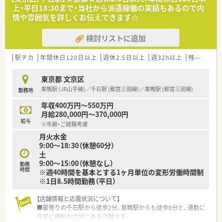
り、地域密着型の店舗運営と近隣店との連携の強さが大きな特徴
上・平日18:30まで・当社から派遣稼働の実績もあるので内
です。
情や雰囲気を詳しくお伝えできます☆
■全従業員の6割以上が勤続10年以上という驚異的な定着率を
誇っており、65歳定年制を設けるなど長く働ける制度がありま
検討リストに追加
す。
■出店エリアをあえて絞ることで近隣店舗同士のフォロー体制
を構築しており、急な休みや有給休暇が取りやすい環境を実現し
駅チカ
年間休日120日以上
週休2.5日以上
週32h以上
残業なし(ほぼなし含む)
ています。
東京都 文京区
【勤務実態について】
巣鴨駅 (JR山手線)／千石駅 (都営三田線)／巣鴨駅 (都営三田線)
勤務地
■年間休日は約125日と業界内でも非常に多く、土曜日が半日勤
務となる週休2.5日制を採用しているため休息も十分に取れま
年収400万円～550万円
す。
月給280,000円～370,000円
■会社全体での平均残業時間は月に5時間未満と極めて少なく、
給与
※年齢・ご経験考慮
終業後の時間を趣味や習い事、家族との時間として有効活用可能
月火水金
です。
9:00～18:30（休憩60分）
■無理な在宅対応は行わず現場の状況に合わせて受諾を判断し
土
ており、薬剤師の業務負担が過度にならないよう配慮されていま
9:00～15:00（休憩なし）
す。
勤務
時間
※週40時間を基本とする1ヶ月単位の変形労働時間制
※1日8.5時間勤務（平日）
【職場環境と雰囲気】
■育児への理解が非常に深く、実際に時短勤務のまま管理薬剤師
として活躍している事例があるなど、働く女性を応援する風土が
【店舗情報と応需状況について】
あります。
■最寄りの千石駅から徒歩2分、巣鴨駅からも徒歩8分と、通勤に
■勤続年数の長いベテランスタッフが多く在籍しているため、落
非常に便利な立地にある店舗です。