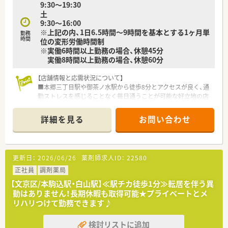
9:30～19:30
活を両立したい方に強くお勧めします。
土
■長く安定して働ける職場で、勤続年数に応じた手当で着実に年
9:30～16:00
収を上げたいという方にピッタリです。
※上記の内、1日6.5時間～9時間を基本とする1ヶ月単
勤務
時間
位の変形労働時間制
※実働6時間以上勤務の場合、休憩45分
実働8時間以上勤務の場合、休憩60分
【店舗情報と応需状況について】
■本郷三丁目駅や御茶ノ水駅から徒歩8分とアクセスが良く、通
勤ストレスを感じることなく毎日通うことが可能な好立地の店
舗です。
■処方箋は1日30枚から80枚程度を応需しており、大学病院門前
詳細を見る
お問い合わせ
として内科や外科、漢方など多岐にわたる科目を経験できます。
■薬剤師は常時2名から3名の体制で業務にあたっており、一人
ひとりの患者様に対して丁寧に対応できる環境が整っていま
す。
更新日：
2026/06/26
薬剤師求人ID：
22580
【法人特徴について】
正社員
調剤薬局
■東京都文京区を中心に地域密着型の店舗展開を行っており、患
【文京区/本駒込駅・白山駅】≪駅チカ徒歩1分≫転居を伴う異
者様一人ひとりに寄り添った質の高い医療提供を目指していま
動はありません！長期休暇も取得可能★プライベートとメ
す。
リハリつけて勤務できます♪
■1店舗のみの運営であるため、近隣店舗への急な異動や転勤が
発生することなく、腰を据えて長く働き続けることが可能です。
検討リストに追加
■大学病院の門前薬局として高度な薬学管理を実践しており、地