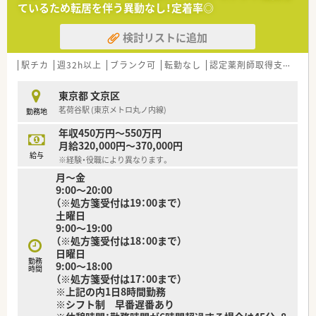
ているため転居を伴う異動なし！定着率◎
■人気の週休2.5日制を導入しており年間休日も充実していま
す。
検討リストに追加
■全社的な月平均の残業時間は約5時間と非常に少ない環境で
す。
■エリア内でシフトを組むため希望の休みも取得しやすいで
駅チカ
週32h以上
ブランク可
転勤なし
認定薬剤師取得支援あり
す。
東京都 文京区
【想定される業務内容】
茗荷谷駅 (東京メトロ丸ノ内線)
勤務地
■主に外来患者様への服薬指導や監査や調剤業務を担当しま
す。
年収450万円～550万円
■基本は一人体制ですが周囲のサポートがあり安心して働けま
月給320,000円～370,000円
す。
給与
※経験・役職により異なります。
■かかりつけなどのノルマはなく個人のペースで業務ができま
月～金
す。
9:00～20:00
（※処方箋受付は19：00まで）
【こんな取り組みをしています】
土曜日
■ドクターを講師とした勉強会を開催して知識の向上に努めま
9:00～19:00
す。
（※処方箋受付は18：00まで）
■薬剤師認定制度の講習費用は全額を会社が負担して応援しま
日曜日
す。
勤務
9:00～18:00
■スキルアップのための学習費用を会社が全額負担していま
時間
（※処方箋受付は17：00まで）
す。
※上記の内1日8時間勤務
※シフト制 早番遅番あり