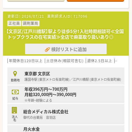
■処方箋枚数70-150枚の店舗が多く経験を積めます
■店舗スタッフは4-6名が平均で負担は少なめ！
■≪病院出身者も歓迎≫医療機関との連携を重視。
更新日：
2026/07/21
薬剤師求人ID：
717096
医師との面会・トレースレポート・医師との勉強会・カンファレン
スを通じで、病院と一体となって患者様をサポート。
正社員
調剤薬局
病院出身者の方も、他職種連携の経験が活かせます。
【文京区/江戸川橋駅】駅より徒歩5分！入社時期相談可≪全国
■≪研修制度充実≫
トップクラスの在宅実績≫全店で麻薬取り扱いあり◎
高度管理機能薬局薬剤師育成研修・在宅医療研修・健康サポート
薬局研修
検討リストに追加
学術研究研修・海外研修・病院出向研修・通信教育講座などを準
備。
■子育て支援制度充実
年間休日120日以上
土日休み(相談可含む)
週休2.5日以上
週32h以
・妊婦さんに1ヶ月1回通院休暇を付与
・配偶者は出産休暇を3日付与
東京都 文京区
・出産祝金あり
護国寺駅 (東京メトロ有楽町線)／江戸川橋駅 (東京メトロ有楽町線)
勤務地
・育児休業はお子様が最大3歳まで、短時間勤務は最大小学校1年
生まで可能。
年収396万円～700万円
■長く働ける環境
月給320,000円～390,000円
結婚休暇5日、介護時短制度、メモリアル休暇、ボランティア休暇
給与
※年齢・経験による
など、生活環境が変わっても長く働けます。
総合メディカル株式会社
法人
御代の台薬局 音羽店
名
月火水金