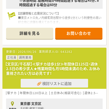
※休憩時間：勤務時間が6時間超過する場合は45分、8
時間超過する場合は60分
【店舗情報と応需状況について】
■東京メトロ丸ノ内線茗荷谷駅から徒歩1分という利便性の高い
好立地に店舗を構えております。
■内科、耳鼻科、小児科、精神科を始めとした幅広い科目の処方
箋を1日あたり200枚強応需しています。
詳細を見る
お問い合わせ
■正社員6名、パート7名、医療事務4名の常時7名体制で患者様へ
の対応を丁寧に行っています。
【法人特徴について】
更新日：
2026/06/26
薬剤師求人ID：
643282
■創業100年以上の歴史を持ち、地域住民の健康を長きにわたり
サポートし続けている企業です。
正社員
調剤薬局
■茗荷谷駅前の本店を中心に文京区内で4店舗を展開し、地域密
【文京区/千石駅】≪駅チカ徒歩1分≫年間休日125日・週休
着型の薬局づくりを進めております。
2.5日の希少求人★残業時間も月5時間未満のため、お休み
■調剤だけでなくOTC、雑貨、化粧品の販売も手掛け、地域住民
重視されたい方は必見です！
の健康を多角的にサポートしています。
検討リストに追加
【職場環境と雰囲気】
■入社3年後の定着率が90％以上と高く、平均勤続年数14年と従
業員の満足度が非常に高い職場です。
駅チカ
年間休日120日以上
土日休み(相談可含む)
週休2.5日以上
■全社で年2回の交流会があり、社員同士の人間関係がとても良
好で風通しの良い環境です。
東京都 文京区
■経営者が薬剤師で常に現場に出ているため、現場の意見が経営
千石駅 (都営三田線)
勤務地