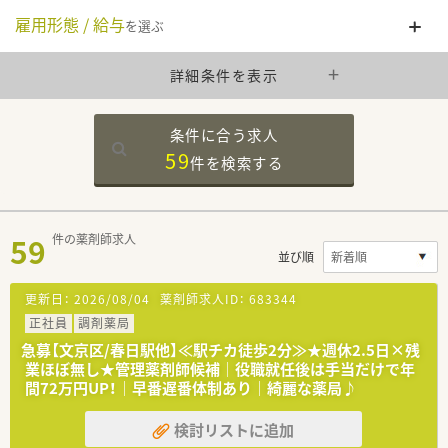
雇用形態 / 給与
を選ぶ
詳細条件を表示
条件に合う求人
59
件を
検索する
59
件の薬剤師求人
並び順
更新日：
2026/08/04
薬剤師求人ID：
683344
正社員
調剤薬局
急募【文京区/春日駅他】≪駅チカ徒歩2分≫★週休2.5日×残
業ほぼ無し★管理薬剤師候補｜役職就任後は手当だけで年
間72万円UP！｜早番遅番体制あり｜綺麗な薬局♪
検討リストに追加