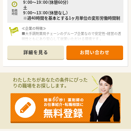
9：00～19：00（休憩60分）
土
勤務
9：00～13：00（休憩なし）
時間
※週40時間を基本とする1ヶ月単位の変形労働時間制
≪企業の特徴≫
■大手調剤薬局チェーンのグループ企業なので安定性・経営の透
明性ともにあり安心して就業いただける環境です 。
■首都圏に80店舗展開で通勤時間は自宅から40分～60分圏内
と、他の薬局と比較して自宅近くでの配属が可能です。
詳細を見る
お問い合わせ
■在宅に力を入れており、実績は全国でトップクラス！
①重症患者の受入れ②末期を含めた緩和ケアといった、これか
らの医療の目指す姿である質の高い在宅医療を提供しておりま
す。
ガン終末期をカバーする麻薬を取り扱っており、どんながん患者
わたしたちがあなたの条件にぴった
様でも対応することが可能となります。
りの職場をお探しします。
≪こんな店舗です≫
■処方箋の平均枚数は80枚/日、在籍スタッフも多く個人の負担
は少なめです。
■無菌調剤室を完備している店舗もあります。麻薬の取扱数は
都内でもトップレベルを誇っており、調剤プラスαのスキルも身
につけることができます。
≪研修体制&福利厚生が充実しています≫