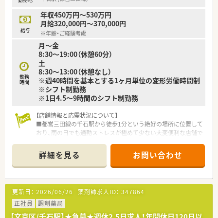
に反映されやすい環境です。
年収450万円～530万円
【こんな取り組みをしています】
月給320,000円～370,000円
■薬剤師国保に加入していますが、社会保険と同等の待遇となる
給与
※年齢・ご経験考慮
よう差額を手当として支給しています。
月～金
■育児休業からの復職率は100%であり、仕事と子育てを両立し
8:30～19:00（休憩60分）
やすい環境を会社全体で支援しています。
土
■患者様第一の方針でノルマは一切なく、安心して医療提供に専
8:30～13:00（休憩なし）
念できる環境を整備しています。
勤務
※週40時間を基本とする1ヶ月単位の変形労働時間制
時間
※シフト制勤務
※1日4.5～9時間のシフト制勤務
【店舗情報と応需状況について】
■都営三田線の千石駅から徒歩1分という絶好の場所に位置して
おり、雨の日でも通勤ストレスが極めて少ない大変便利な店舗で
す。
■処方箋は1日平均70枚を応需しており、耳鼻科をメインとしな
詳細を見る
お問い合わせ
がらも総合科目を面で幅広く受け付けているため経験を積めま
す。
■薬剤師は常時2～3名体制で運営されており、事務スタッフも2
名在籍しているため安定した職場環境です。
更新日：
2026/06/26
薬剤師求人ID：
347864
【法人特徴について】
正社員
調剤薬局
■東京と埼玉のエリアに限定して調剤薬局を12店舗展開してお
【文京区/千石駅】★急募★週休2.5日求人！年間休日120日以