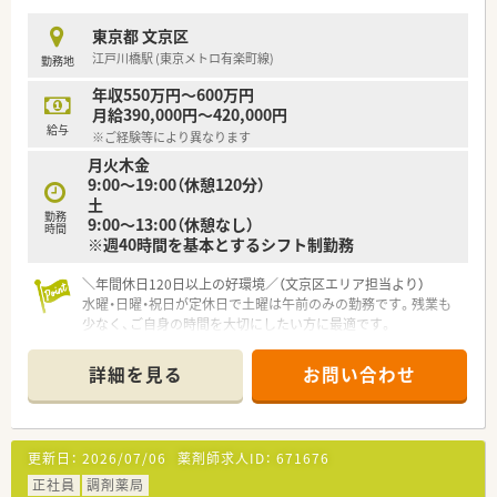
■育児休業からの復職率は100%であり、仕事と子育てを両立し
やすい環境を会社全体で支援しています。
東京都 文京区
■患者様第一の方針でノルマは一切なく、安心して医療提供に専
江戸川橋駅 (東京メトロ有楽町線)
勤務地
念できる環境を整備しています。
年収550万円～600万円
月給390,000円～420,000円
給与
※ご経験等により異なります
月火木金
9:00〜19:00（休憩120分）
土
勤務
9:00〜13:00（休憩なし）
時間
※週40時間を基本とするシフト制勤務
＼年間休日120日以上の好環境／（文京区エリア担当より）
水曜・日曜・祝日が定休日で土曜は午前のみの勤務です。残業も
少なく、ご自身の時間を大切にしたい方に最適です。
＊------------------------------------------＊
詳細を見る
お問い合わせ
【店舗情報と応需状況について】
■東京メトロ有楽町線「江戸川橋駅」から徒歩わずか1分と通勤
に至便です。
■応需科目は耳鼻科と婦人科が中心で、専門知識を深めたい方に
更新日：
2026/07/06
薬剤師求人ID：
671676
最適です。
■1日の処方箋は約80枚で、薬剤師2名と事務員1名でゆとりをも
正社員
調剤薬局