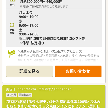
月給300,000円～440,000円
給与
※経験・年齢・就業条件により考慮します
【想定される業務内容】
月火木金
■大学病院から応需する多種多様な処方箋に基づき、精度の高い
9:00〜19:00
調剤業務や多角的な視点での監査業務を担当していただきま
水
す。
9:00～17:00
■総合科目に対応するため高度な薬学的知見が求められますが、
土
患者さま一人ひとりに寄り添った丁寧な服薬指導を行います。
勤務
時間
9:00〜14:00
■自転車圏内にある数件の個人在宅業務にも対応しており、外来
※上記時間帯で週40時間/1日8時間シフト制
調剤だけでなく地域に根ざした在宅医療の経験も積めます。
※休憩：法定通り
＼残業極少＆週休2.5日／（文京区エリア担当より）
全社平均の残業は月5時間程度とお休みも多く、自分の時間を大
切にしながら無理なく正社員として長く活躍できる環境が整っ
ています！]
＊------------------------------------------＊
詳細を見る
お問い合わせ
【店舗情報と応需状況について】
■最寄り駅から徒歩で約10分の好立地にある調剤薬局です。
■内科や消化器科や外科の処方箋を日に30枚から50枚応需しま
更新日：
2026/06/26
薬剤師求人ID：
192075
す。
■特定の医療機関と密に連携しており落ち着いて対応できま
正社員
調剤薬局
す。
【文京区/茗荷谷駅】≪駅チカ1分≫有給消化率100％・お休み
も取りやすい環境です☆文京区メインにドミナント展開し
【勤務実態について】