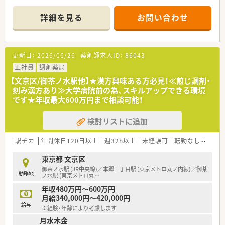
ち着いた雰囲気の中でじっくりと自身のスキルを磨くことがで
■主に内科と皮膚科の処方箋を応需しており、特に皮膚科の割合
きる環境です。
が7割を占めているのが特徴です。
詳細を見る
お問い合わせ
■1日350円の食事手当が支給されるというユニークな福利厚生
■1日の平均応需枚数は50枚弱であり、薬剤師2名体制に加え経
があり、従業員の日々の健康と活力維持を法人として支援してい
験豊富な事務員が常時サポートします。
ます。
【法人特徴について】
更新日：
2026/06/26
薬剤師求人ID：
86043
■東京と埼玉に調剤薬局を12店舗展開しており、地域に根差し
た医療サービスを提供している法人です。
正社員
調剤薬局
■人員状況に比較的余裕があり、従業員の満足度向上を目指した
【文京区/御茶ノ水駅他】★漢方興味ある方必見！≪煎じ調剤・
採用活動を長年続けているのが特徴です。
刻み漢方あり≫大学病院前の為、スキルアップできる環境
■各エリアにマネージャー薬剤師を配置し、協力体制を構築して
です★年収最大600万円まで相談可能！
いるため休みを取りやすい環境が整っています。
検討リストに追加
【職場環境と雰囲気】
■10年から20年のベテランスタッフが多数在籍しており、継続
して長く安心して働ける環境があります。
駅チカ
年間休日120日以上
週32h以上
未経験可
転勤なし
高給与
■枚数と人数に対して調剤室が広く設計されており、最新の設備
導入で作業がしやすい環境です。
東京都 文京区
■子育て中の薬剤師への理解があり、時短勤務で管理薬剤師を担
御茶ノ水駅 (JR中央線)／本郷三丁目駅 (東京メトロ丸ノ内線)／御茶
勤務地
っている方もいて働きやすい雰囲気です。
ノ水駅 (東京メトロ丸
…
年収480万円～600万円
【こんな方にオススメ】
月給340,000円～420,000円
■年間休日が125日と多く、週休2.5日制でプライベートを充実
給与
※経験・年齢により考慮します
させたいと考える方に最適です。
月水木金
■残業時間が月平均5時間未満と非常に少ないため、仕事と私生