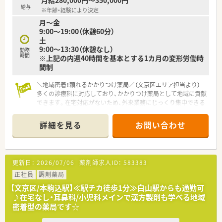
月給280,000円～350,000円
疑問点や不安なこともすぐに相談して解決できる職場です。
給与
※年齢・経験により決定
■新しいメンバーを温かく迎える社風が根付いており、入社後す
月～金
ぐに職場に馴染んでスムーズに業務を開始することができます。
9:00～19:00（休憩60分）
土
【こんな方にオススメ】
9:00～13:30（休憩なし）
■オンとオフのメリハリをつけて働きたい方にとって、サービス
勤務
時間
※上記の内週40時間を基本とする1カ月の変形労働時
残業がなく季節休暇がしっかりと確保された環境は大変魅力的
間制
です。
■大手チェーン特有の異動や転勤を避け、特定の地域に密着して
患者さまと長く深い関係性を築いていきたい方に適していま
＼地域密着！頼れるかかりつけ薬局／（文京区エリア担当より）
す。
多くの診療科に対応しており、かかりつけ薬局として地域に貢献
■3駅から徒歩圏内というアクセスの良さを活かし、毎日の通勤
できます。在宅対応がないため、外来業務にじっくり集中できる
ストレスをなくして業務に集中できる環境を求めている方に最
環境です。
適です。
＊------------------------------------------＊
詳細を見る
お問い合わせ
【店舗情報と応需状況について】
■都営三田線の千石駅から徒歩で1分ほどの好立地で、通りに面
しているため患者様にとっても非常に分かりやすい場所にあり
更新日：
2026/07/06
薬剤師求人ID：
583383
ます。
■内科や耳鼻科をはじめ産科や心療内科など非常に多岐にわた
正社員
調剤薬局
る診療科に対応しており、幅広い処方箋に触れることが可能で
【文京区/本駒込駅】≪駅チカ徒歩1分≫白山駅からも通勤可
す。
♪在宅なし・耳鼻科/小児科メインで漢方製剤も学べる地域
■1000品目以上の豊富な医療用医薬品の在庫を完備しており、
密着型の薬局です☆
多様なニーズに応えるかかりつけ薬局として機能しています。