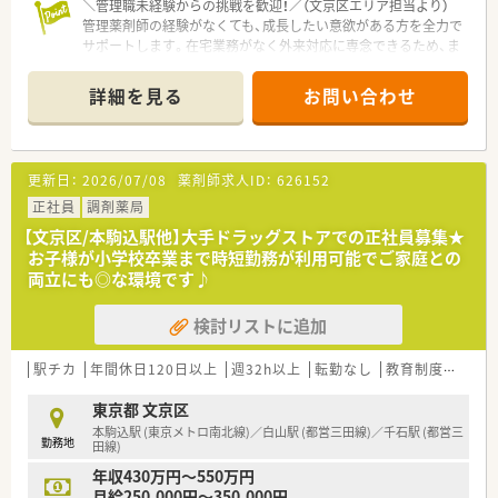
＼管理職未経験からの挑戦を歓迎！／（文京区エリア担当より）
管理薬剤師の経験がなくても、成長したい意欲がある方を全力で
サポートします。在宅業務がなく外来対応に専念できるため、ま
ずは店舗運営の基本からじっくり学べますよ。
＊------------------------------------------＊
詳細を見る
お問い合わせ
【店舗情報と応需状況について】
■千駄木駅から徒歩1分という好立地にあり、内科や皮膚科、漢
方を中心に1日平均30枚から40枚の処方箋を受け付けていま
更新日：
2026/07/08
薬剤師求人ID：
626152
す。
■漢方製剤の取り扱いがあるため、煎じ薬やエキス剤に興味があ
正社員
調剤薬局
る方にとって、専門的な知識を深められる非常に有益な環境とい
【文京区/本駒込駅他】大手ドラッグストアでの正社員募集★
えます。
お子様が小学校卒業まで時短勤務が利用可能でご家庭との
■在宅業務への対応はなく外来調剤に専念できる体制のため、一
両立にも◎な環境です♪
人ひとりの患者様とじっくり向き合いたい方に最適な職場環境
です。
検討リストに追加
【法人特徴について】
■文京区白山エリアにて100年以上の長い歴史を誇り、地域の
駅チカ
年間休日120日以上
週32h以上
転勤なし
教育制度あり
方々から厚い信頼を寄せられている非常に安定した経営基盤の
法人です。
東京都 文京区
■白山駅周辺に4店舗を集中的にドミナント展開しており、店舗
本駒込駅 (東京メトロ南北線)／白山駅 (都営三田線)／千石駅 (都営三
勤務地
間の距離が近いため緊急時の相互サポート体制も極めてスムー
田線)
ズです。
年収430万円～550万円
■地域密着型の薬局として患者様との対話を何よりも大切にし
月給250,000円～350,000円