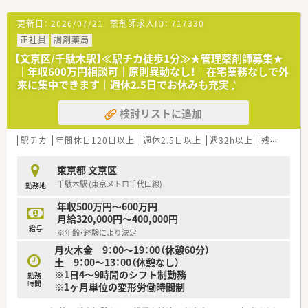
■社員の研修制度が充実しています。4ヶ月に1回程度、キャリア
入社向けの研修もございます。
更新日：
2026/07/21
薬剤師求人ID：
717330
■遠隔地にて勤務する場合は、借上社宅制度があります。
正社員
調剤薬局
■産休・育休の取得実績があり、女性の方が長く活躍できる環境
を整えています。復職率も100％！
【文京区/千駄木駅】≪駅チカ徒歩1分≫★管理薬剤師募集★
｜年収600万円相談可｜原則異動なし！｜在宅業務なしで外
≪こんな方にオススメ≫
来に集中できます｜週休2.5日でお休みも充実♪
■業務上の運転が可能な方
■在宅業務の経験を積まれたい方
検討リストに追加
■福利厚生が整っている環境で働きたい方
駅チカ
年間休日120日以上
週休2.5日以上
週32h以上
残業なし(ほぼなし含む)
東京都 文京区
千駄木駅 (東京メトロ千代田線)
勤務地
年収500万円～600万円
月給320,000円～400,000円
給与
※年齢・経験により決定
月火木金 9：00～19：00（休憩60分）
土 9：00～13：00（休憩なし）
※1日4～9時間のシフト制勤務
勤務
時間
※1ヶ月単位の変形労働時間制