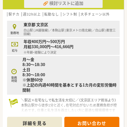
検討リストに追加
【求人情報について】
■正社員として年収400万円から500万円を想定しており、これ
までのご経験や年齢を考慮した上で給与額を決定いたします。
駅チカ
週32h以上
転勤なし
シフト制
大手チェーン以外
■昇給は年1回、賞与は年2回の支給があり、日頃の頑張りや成果
がしっかりと評価され還元される給与体系となっています。
東京都 文京区
■在宅業務への対応はなく外来調剤が中心の業務となるため、店
白山駅 (JR越後線)／本駒込駅 (東京メトロ南北線)／白山駅 (都営三
勤務地
舗内での服薬指導や調剤に専念したい方に最適な募集案件で
田線)
す。
年収400万円～500万円
月給330,000円～416,666円
【勤務実態について】
給与
※年齢・経験により決定
■勤務形態はシフト制を採用しており、週32時間以上の勤務を
月～金
基本としながらプライベートとのバランスを保つことが可能で
8:30～18:30
す。
土日
■日曜と祝日が固定の休日となっており、その他の休日はシフト
8:30～18:00
によって決まるため予定が立てやすい安定した勤務体制です。
勤務
※休憩60分
■残業が発生した場合には時間外手当が別途支給されるため、働
時間
※上記の内週40時間を基本とする1カ月の変形労働時
いた分だけしっかりと収入に繋がる仕組みが整っております。
間制
＼駅近×在宅なしで私生活を大切に／（文京区エリア担当より）
本駒込駅から徒歩1分と近く、在宅対応がないため業務負担が控
えめです。仕事と私生活を両立したい方に最適な職場環境です
よ！
＊------------------------------------------＊
詳細を見る
お問い合わせ