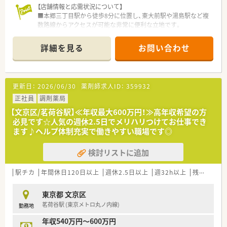
ます。
【店舗情報と応需状況について】
■20代の若手から最高齢は81歳のベテランまで幅広い年齢層が
■本郷三丁目駅から徒歩8分に位置し、東大前駅や湯島駅など複
在籍しており、世代を超えて技術や知識を継承し合う風土があり
数路線からアクセスが可能な非常に便利な立地です。
ます。
■東京大学病院から内科や外科を含む総合科目を1日平均200枚
■中途入社の方も多く、5日間のWEB研修や店舗でのOJTシート
応需しており、幅広い知見を養うことが可能な環境です。
詳細を見る
お問い合わせ
による丁寧な教育体制があるため、異業種からの転職者も活躍中
■常勤薬剤師13名とパート10名の手厚い人員体制を整えてお
です。
り、一人あたりの対応枚数は1日20枚弱と余裕があります。
【法人特徴について】
更新日：
2026/06/30
薬剤師求人ID：
359932
■1950年の創業以来、70年以上にわたり地域医療に貢献してき
た歴史があり、関東を中心に安定した事業展開を続けています。
正社員
調剤薬局
■地域の方に寄り添うぬくもりある薬局づくりを掲げており、門
【文京区/茗荷谷駅】≪年収最大600万円！≫高年収希望の方
前クリニックの医師とも強固な信頼関係を築いている法人で
必見です☆人気の週休2.5日でメリハリつけてお仕事でき
す。
ます♪ヘルプ体制充実で働きやすい職場です◎
■伝統を大切にしながらも自動分割機などの最新設備を積極的
に導入しており、薬剤師が本来の業務に専念できる環境がありま
検討リストに追加
す。
【勤務実態について】
駅チカ
年間休日120日以上
週休2.5日以上
週32h以上
残業なし(ほぼなし含む)
■残業はほとんど発生せず週の所定労働時間が40時間未満にな
ることも多いため、心身ともにゆとりを持って勤務ができます。
東京都 文京区
■勤務シフトは日曜日と祝日に加えて平日の1日が休みとなる週
茗荷谷駅 (東京メトロ丸ノ内線)
勤務地
休2.5日制を基本としており、規則正しい生活が送れます。
■年末年始には6日間の休暇が設定されているほか、夏季休暇も
年収540万円～600万円
しっかりと取得できるためリフレッシュの機会が豊富です。