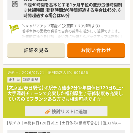
勤務
※週40時間を基本とする1ヶ月単位の変形労働時間制
療設備や豊富な在庫を取り揃え、働きやすさが追求されていま
時間
※休憩時間：勤務時間が6時間超過する場合は45分、8
す。
時間超過する場合は60分
■少人数体制ならではの結束力の強さがあり、スタッフ間での情
報共有がスムーズに行われる非常にアットホームな雰囲気です。
＼キャリアアップ可能／（文京区エリア担当より）
若手主体の柔軟な職場で自身の裁量を活かして活躍できます。
将来的に独立を目指したい方にも強力なバックアップ体制を用
意しています。
＊------------------------------------------＊
詳細を見る
お問い合わせ
【店舗情報と応需状況について】
■千石駅から徒歩1分の好立地にある調剤薬局となります。
■内科や循環器科や皮膚科や歯科など幅広く応需しています。
更新日：
2026/07/21
薬剤師求人ID：
601056
■薬剤師は常勤1名と非常勤6名体制で運営しています。
正社員
調剤薬局
【勤務実態について】
【文京区/春日駅他】≪駅チカ徒歩2分≫年間休日120日以上・
■平日は9時から19時まで土曜は13時半までの開局です。
大手調剤チェーンで充実した福利厚生♪研修制度も充実し
■日祝休みに加えてシフトによるお休みが取得できます。
ているのでブランクある方でも相談可能です☆
■時間外手当など各種手当がしっかりと支給されます。
検討リストに追加
【職場環境と雰囲気】
■処方箋枚数が落ち着いており丁寧に対応できる環境です。
■ヘルプ体制が充実しており安心して業務に臨めます。
駅チカ
年間休日120日以上
土日休み(相談可含む)
週32h以上
未経
■マニュアルに依存しない自由度の高い業務運営です。