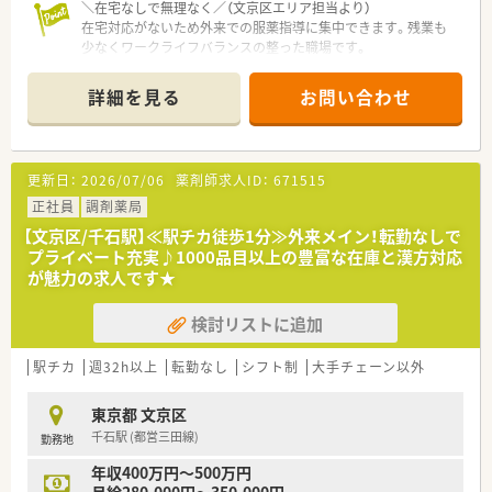
＼在宅なしで無理なく／（文京区エリア担当より）
在宅対応がないため外来での服薬指導に集中できます。残業も
少なくワークライフバランスの整った職場です。
＊------------------------------------------＊
詳細を見る
お問い合わせ
【店舗情報と応需状況について】
■千石駅や白山駅など3駅から徒歩7分と通勤に非常に便利な立
地で、都営三田線や東京メトロ南北線を利用できます。
■内科や小児科から精神科まで多岐にわたる科目を応需してお
更新日：
2026/07/06
薬剤師求人ID：
671515
り、現在は処方箋の応需枚数を確認中となっております。
■在宅業務への対応が一切ない店舗であり、現在の勤務者数等の
正社員
調剤薬局
詳細は確認中ですが外来業務に専念できる環境です。
【文京区/千石駅】≪駅チカ徒歩1分≫外来メイン！転勤なしで
プライベート充実♪1000品目以上の豊富な在庫と漢方対応
【法人特徴について】
が魅力の求人です★
■地域に根ざした薬局運営を展開しており、患者さまの健康を第
一に考えた質の高い医療サービスの提供を目指しています。
検討リストに追加
■大手チェーンにはないアットホームな雰囲気を大切にしてお
り、スタッフ一人ひとりの意見が反映されやすい環境です。
■従業員の働きやすさを追求し、ワークライフバランスの充実に
駅チカ
週32h以上
転勤なし
シフト制
大手チェーン以外
向けた制度や労働環境の整備を積極的に進めています。
東京都 文京区
【職場環境と雰囲気】
千石駅 (都営三田線)
勤務地
■少人数制ならではの風通しの良さがあり、職種を問わずスタッ
フ同士が助け合いながら和やかに業務を行っている環境です。
年収400万円～500万円
■アットホームな雰囲気の中で業務を進めているため、業務中の