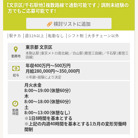
って対応します。
【文京区/千石駅他】複数路線で通勤可能です♪調剤未経験の
方でもご応募可能です！
【法人特徴について】
■経営者が薬剤師のため、現場で働くスタッフの声を何よりも大
検討リストに追加
切にしています。
■「親しみやすい調剤薬局」をコンセプトに、地域医療への貢献
を目指しています。
駅チカ
週32h以上
転勤なし
シフト制
大手チェーン以外
■近隣エリアに店舗を展開しており、急な欠員時にも対応できる
ヘルプ体制が万全です。
東京都 文京区
本駒込駅 (東京メトロ南北線)／白山駅 (都営三田線)／千石駅 (都営三
勤務地
【求人情報について】
田線)
■管理薬剤師として、ご経験に応じて年収600万円での採用を検
年収400万円～500万円
討いたします。
月給280,000円～350,000円
■賞与は年2回、合計3ヶ月分の支給実績があり、安定した高収入
給与
※年齢・経験により決定
を実現できます。
月火水金
■毎年1月に定期昇給があり、日々の頑張りがきちんと給与に反
8:00～19:00（休憩60分）
映されます。
木
8:00～18:00（休憩60分）
【勤務実態について】
土
■水曜・日曜・祝日が休みの完全週休2日で、土曜は午前のみの勤
勤務
8:00～13:00（休憩なし）
務体系です。
時間
※1日8時間を基本とする
■年間休日は128日と非常に多く、プライベートな時間をしっか
※上記の内週40時間を基本とする1カ月の変形労働時
りと確保できます。
間制
■残業はほとんど発生しないため、仕事後の予定も立てやすくメ
リハリをつけて働けます。