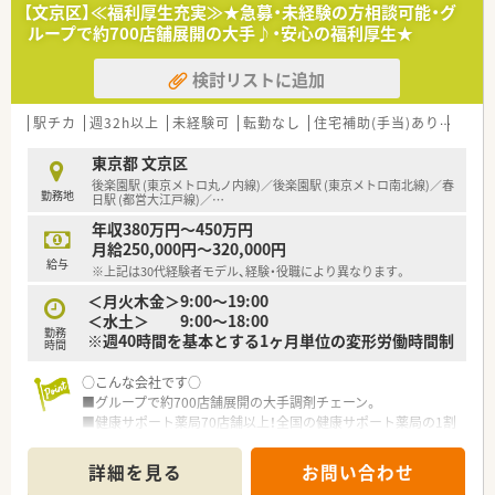
■医療機関の開業支援も手掛けており、医療機関との良好な関係
【文京区】≪福利厚生充実≫★急募・未経験の方相談可能・グ
構築と積極的な「医薬連携」を推進しています。
ループで約700店舗展開の大手♪・安心の福利厚生★
■健康サポート薬局の届出数は全国1位で、地域住民の要望や健
康に貢献するかかりつけ薬局を目指しています。
検討リストに追加
【職場環境と雰囲気】
■全店舗でピッキングサポートシステムを標準導入しており、過
駅チカ
週32h以上
未経験可
転勤なし
住宅補助(手当)あり
認定
誤防止のための安全な環境づくりを進めています。
■多くの店舗が薬剤師4～6名体制で運営されており、スタッフ
東京都 文京区
同士が協力し合える環境が整っています。
後楽園駅 (東京メトロ丸ノ内線)／後楽園駅 (東京メトロ南北線)／春
勤務地
■大手チェーンならではの充実したヘルプ体制が整備されてお
日駅 (都営大江戸線)／
…
り、急な欠員時なども安心して勤務できます。
年収380万円～450万円
月給250,000円～320,000円
【こんな方にオススメ】
給与
※上記は30代経験者モデル、経験・役職により異なります。
■福利厚生や休暇制度が充実した大手企業で、安心して長く安定
的に働きたい方におすすめです。
＜月火木金＞9:00～19:00
■充実した教育制度や多様なキャリアパスを通じて、薬剤師とし
＜水土＞ 9:00～18:00
勤務
て着実に成長し続けたい方に最適です。
※週40時間を基本とする1ヶ月単位の変形労働時間制
時間
■居宅および施設の在宅業務も行っているため、これから在宅医
療の経験を積みたい方にも適しています。
○こんな会社です○
■グループで約700店舗展開の大手調剤チェーン。
■健康サポート薬局70店舗以上！全国の健康サポート薬局の1割
を占有
■医師の開業支援・病床周りのレンタルリースなど、経営の柱が
詳細を見る
お問い合わせ
複数で安心