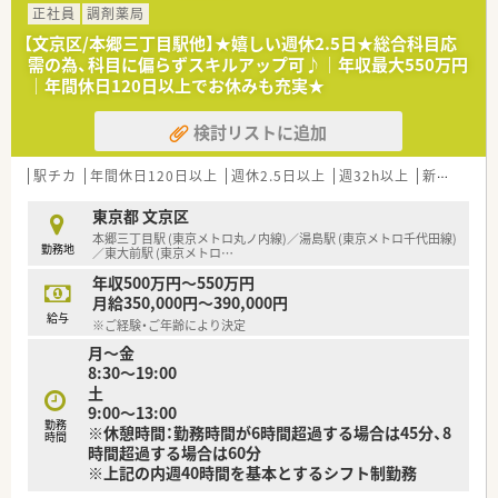
【法人特徴について】
正社員
調剤薬局
■全国に1,300店舗以上を展開する業界最大手のグループで、調
【文京区/本郷三丁目駅他】★嬉しい週休2.5日★総合科目応
剤事業を主軸にOTCや介護など幅広いヘルスケア事業を推進し
需の為、科目に偏らずスキルアップ可♪｜年収最大550万円
ています。
｜年間休日120日以上でお休みも充実★
■人々のココロとカラダの健康を追求するという理念のもと、地
域密着型の店舗展開と最新システムの導入による効率化を両立
検討リストに追加
しています。
■マツモトキヨシホールディングスとの経営統合により、売上高
1兆円規模の強固な経営基盤を誇る国内トップクラスの企業法人
駅チカ
年間休日120日以上
週休2.5日以上
週32h以上
新卒可
残
です。
東京都 文京区
【職場環境と雰囲気】
本郷三丁目駅 (東京メトロ丸ノ内線)／湯島駅 (東京メトロ千代田線)
勤務地
■自動錠剤監査システムや音声入力システムなどの最新機器を
／東大前駅 (東京メトロ
…
全店に導入しており、薬剤師が対人業務に集中できる環境が整っ
年収500万円～550万円
ています。
月給350,000円～390,000円
■複数薬剤師体制を基本としているため、急な体調不良や家庭の
給与
※ご経験・ご年齢により決定
事情によるお休みも周囲がフォローし合える温かい雰囲気の職
月～金
場です。
8:30～19:00
■女性の活躍を推進する「えるぼし」の最高位認定を取得してお
土
り、性別を問わず誰もが自分らしく輝ける公平な職場環境を実現
9:00～13:00
しています。
勤務
※休憩時間：勤務時間が6時間超過する場合は45分、8
時間
時間超過する場合は60分
【こんな方が活躍中】
※上記の内週40時間を基本とするシフト制勤務
■育休復帰率が97.6％と非常に高いため、子育てと仕事を両立し
ながらキャリアを継続させているママ薬剤師が多く活躍してい