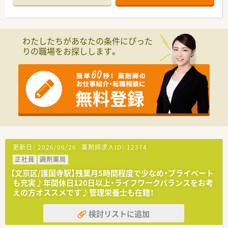
【店舗情報と応需状況について】
■都営三田線の白山駅から徒歩1分という絶好の立地にあり、悪
天候の日でも通勤のストレスを最小限に抑えられる環境です。
■内科や小児科から心療内科まで多岐にわたる処方箋を応需し
わたしたちがあなたの条件にぴった
ており、1日平均120枚の処方箋を4名体制で対応しています。
りの職場をお探しします。
■医薬品の採用品目数は約1,900品目と非常に豊富であり、日々
の業務を通じて最新の薬学知識を幅広く習得することが可能で
す。
【法人特徴について】
■文京区白山の地で100年にわたり地域医療を支え続けており、
駅周辺に4店舗をドミナント展開する非常に安定した企業です。
■近隣にグループ店舗が集中しているため、急な欠員が発生した
際も相互にカバーし合える協力体制が構築されており安心で
す。
■伝統ある薬局でありながら、独自の福利厚生や休暇制度を柔軟
更新日：
2026/06/26
薬剤師求人ID：
12374
に取り入れ、従業員が長く健康に働ける環境作りを推進していま
正社員
調剤薬局
す。
【文京区/護国寺駅】残業月5時間程度で少なめ・プライベート
【職場環境と雰囲気】
も充実♪年間休日120日以上・ライフワークバランスをお考
■薬剤師が常時4名在籍しているため、一人ひとりの負担が過度
えの方オススメです♪管理栄養士も在籍！
にならず、スタッフ間で相談しながら業務を進められる雰囲気で
す。
検討リストに追加
■白山駅周辺に店舗が集中しているドミナント戦略により、近隣
店舗の薬剤師とも顔の見える関係性が築かれており心強いで