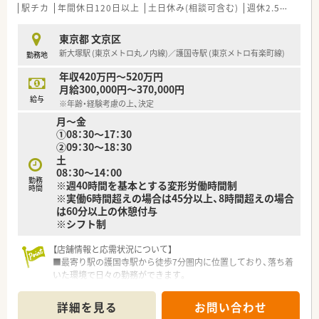
駅チカ
年間休日120日以上
土日休み(相談可含む)
週休2.5日以上
す。
■地域の患者様との距離が非常に近く、世間話を交えながら健康
相談に応じるような温かみのあるコミュニケーションが特徴で
東京都 文京区
す。
新大塚駅 (東京メトロ丸ノ内線)／護国寺駅 (東京メトロ有楽町線)
勤務地
年収420万円～520万円
月給300,000円～370,000円
給与
※年齢・経験考慮の上、決定
月～金
①08：30～17：30
②09：30～18：30
土
08：30～14：00
勤務
※週40時間を基本とする変形労働時間制
時間
※実働6時間超えの場合は45分以上、8時間超えの場合
は60分以上の休憩付与
※シフト制
【店舗情報と応需状況について】
■最寄り駅の護国寺駅から徒歩7分圏内に位置しており、落ち着
いた環境で日々の勤務ができます。
■内科や眼科、整形外科など多岐にわたる処方箋を応需し、1日
あたり平均70枚に対応しています。
詳細を見る
お問い合わせ
■薬剤師は常勤3名と非常勤1名の複数名体制で、互いに協力し