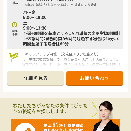
給与
※年齢、経験、能力などを考慮の上、規定により決定
【職場環境と雰囲気】
月～金
■「親切第一」という合言葉を大切にしており、スタッフ全員が
9:00～19:00
患者様の立場に立った思いやりのある対応を常に心がけていま
土
す。
9:00～13:30
■店舗内は清潔感にあふれた明るい空間となっており、最新の医
勤務
※週40時間を基本とする1ヶ月単位の変形労働時間制
療設備や豊富な在庫を取り揃え、働きやすさが追求されていま
時間
※休憩時間：勤務時間が6時間超過する場合は45分、8
す。
時間超過する場合は60分
■少人数体制ならではの結束力の強さがあり、スタッフ間での情
報共有がスムーズに行われる非常にアットホームな雰囲気です。
＼キャリアアップ可能／（文京区エリア担当より）
若手主体の柔軟な職場で自身の裁量を活かして活躍できます。
将来的に独立を目指したい方にも強力なバックアップ体制を用
意しています。
＊------------------------------------------＊
詳細を見る
お問い合わせ
【店舗情報と応需状況について】
■千石駅から徒歩1分の好立地にある調剤薬局となります。
■内科や循環器科や皮膚科や歯科など幅広く応需しています。
■薬剤師は常勤1名と非常勤6名体制で運営しています。
わたしたちがあなたの条件にぴった
りの職場をお探しします。
【勤務実態について】
■平日は9時から19時まで土曜は13時半までの開局です。
■日祝休みに加えてシフトによるお休みが取得できます。
■時間外手当など各種手当がしっかりと支給されます。