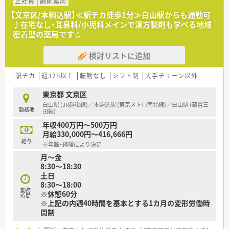
■内科や耳鼻科をはじめ産科や心療内科など非常に多岐にわた
正社員
調剤薬局
る診療科に対応しており、幅広い処方箋に触れることが可能で
【文京区/本駒込駅】≪駅チカ徒歩1分≫白山駅からも通勤可
す。
♪在宅なし・耳鼻科/小児科メインで漢方製剤も学べる地域
■1000品目以上の豊富な医療用医薬品の在庫を完備しており、
密着型の薬局です☆
多様なニーズに応えるかかりつけ薬局として機能しています。
検討リストに追加
【求人情報について】
■正社員として年収400万円から500万円を想定しており、これ
までのご経験や年齢を考慮した上で給与額を決定いたします。
駅チカ
週32h以上
転勤なし
シフト制
大手チェーン以外
■昇給は年1回、賞与は年2回の支給があり、日頃の頑張りや成果
がしっかりと評価され還元される給与体系となっています。
東京都 文京区
■在宅業務への対応はなく外来調剤が中心の業務となるため、店
白山駅 (JR越後線)／本駒込駅 (東京メトロ南北線)／白山駅 (都営三
勤務地
舗内での服薬指導や調剤に専念したい方に最適な募集案件で
田線)
す。
年収400万円～500万円
月給330,000円～416,666円
【勤務実態について】
給与
※年齢・経験により決定
■勤務形態はシフト制を採用しており、週32時間以上の勤務を
月～金
基本としながらプライベートとのバランスを保つことが可能で
8:30～18:30
す。
土日
■日曜と祝日が固定の休日となっており、その他の休日はシフト
8:30～18:00
によって決まるため予定が立てやすい安定した勤務体制です。
勤務
※休憩60分
■残業が発生した場合には時間外手当が別途支給されるため、働
時間
※上記の内週40時間を基本とする1カ月の変形労働時
いた分だけしっかりと収入に繋がる仕組みが整っております。
間制