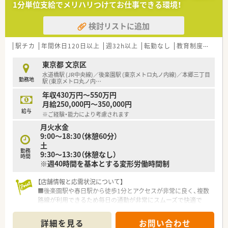
1分単位支給でメリハリつけてお仕事できる環境！
という理念を掲げ、利便性の高い店舗フォーマットの最適化を推
進しています。
検討リストに追加
■マツモトキヨシホールディングスとの経営統合により、売上高
1兆円規模の強固な経営基盤を誇り、安定した環境で長く働き続
けられます。
駅チカ
年間休日120日以上
週32h以上
転勤なし
教育制度あり
【勤務実態について】
東京都 文京区
■週40時間の変形労働時間制を導入しており、月間の休日消化
水道橋駅 (JR中央線)／後楽園駅 (東京メトロ丸ノ内線)／本郷三丁目
勤務地
率は100％を維持しているため、心身ともにリフレッシュして勤
駅 (東京メトロ丸ノ内
…
務できます。
年収430万円～550万円
■有給休暇の平均取得日数は7.5日となっており、夏季や冬季の
月給250,000円～350,000円
長期休暇制度を活用することで、実質的な年間休日は120日を超
給与
※ご経験・能力により考慮されます
えます。
月火水金
■残業代は1分単位で厳密に計算されて支給されるため、日々の
9:00～18:30（休憩60分）
業務に対する対価が明確であり、サービス残業の心配は一切ござ
土
いません。
勤務
9:30～13:30（休憩なし）
時間
※週40時間を基本とする変形労働時間制
【こんな取り組みをしています】
■「シンデレラプラン」と称する制度を導入し、母親薬剤師が働
きやすい環境を整えるための意見交換や改善活動を積極的に実
【店舗情報と応需状況について】
施しています。
■後楽園駅や春日駅から徒歩1分とアクセスが非常に良く、複数
■認定薬剤師の取得にかかる費用は会社が全額負担しており、資
路線が利用できるため毎日の通勤が非常にスムーズで快適で
格取得を志す薬剤師を経済的・環境面の両方から強力にバックア
す。
ップします。
■面分業の特性を活かして多種多様な処方箋に触れられる刺激
詳細を見る
お問い合わせ
■店舗作業の効率化を徹底しており、調剤過誤率は驚異の
的な環境が整っています。