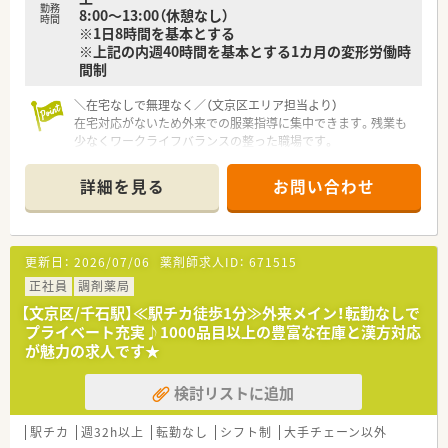
勤務
8:00～13:00（休憩なし）
務体系です。
時間
※1日8時間を基本とする
■年間休日は128日と非常に多く、プライベートな時間をしっか
※上記の内週40時間を基本とする1カ月の変形労働時
りと確保できます。
間制
■残業はほとんど発生しないため、仕事後の予定も立てやすくメ
リハリをつけて働けます。
＼在宅なしで無理なく／（文京区エリア担当より）
在宅対応がないため外来での服薬指導に集中できます。残業も
少なくワークライフバランスの整った職場です。
＊------------------------------------------＊
詳細を見る
お問い合わせ
【店舗情報と応需状況について】
■千石駅や白山駅など3駅から徒歩7分と通勤に非常に便利な立
地で、都営三田線や東京メトロ南北線を利用できます。
■内科や小児科から精神科まで多岐にわたる科目を応需してお
更新日：
2026/07/06
薬剤師求人ID：
671515
り、現在は処方箋の応需枚数を確認中となっております。
■在宅業務への対応が一切ない店舗であり、現在の勤務者数等の
正社員
調剤薬局
詳細は確認中ですが外来業務に専念できる環境です。
【文京区/千石駅】≪駅チカ徒歩1分≫外来メイン！転勤なしで
プライベート充実♪1000品目以上の豊富な在庫と漢方対応
【法人特徴について】
が魅力の求人です★
■地域に根ざした薬局運営を展開しており、患者さまの健康を第
一に考えた質の高い医療サービスの提供を目指しています。
検討リストに追加
■大手チェーンにはないアットホームな雰囲気を大切にしてお
り、スタッフ一人ひとりの意見が反映されやすい環境です。
■従業員の働きやすさを追求し、ワークライフバランスの充実に
駅チカ
週32h以上
転勤なし
シフト制
大手チェーン以外
向けた制度や労働環境の整備を積極的に進めています。