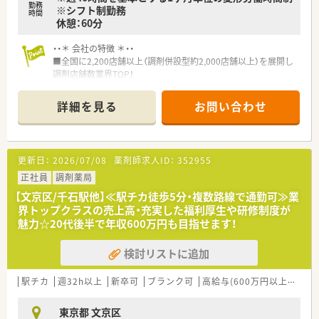
勤務
※シフト制勤務
時間
休憩：60分
・・＊ 会社の特徴 ＊・・
■全国に2,200店舗以上（調剤併設型約2,000店舗以上）を展開し
調剤店舗数業界TOP！
■店舗拡大に伴いキャリアアップできるポジションが多数あり！
頑張り次第で高給与も可能！
詳細を見る
お問い合わせ
■経験や勤務コースによりますが、経験の少ない方でも500万前
半スタートと業界TOP水準！
■職種や職域に合わせ、豊富な社内研修や外部組織と連携した研
修を用意されています
更新日：
2026/07/08
薬剤師求人ID：
352955
■薬剤師が中心の会社だからこそ活躍できるキャリアパスが多
種多様に用意されています。
正社員
調剤薬局
■店舗拡大に伴い、エリアマネジャーや営業部長等のマネジメン
【文京区/千石駅他】≪駅チカ徒歩5分・複数路線で通勤可≫業
トのポジションも増えます。
界トップクラスの売上高・充実した福利厚生や研修制度が
■在宅や教育等の専門性を活かせるスペシャリストを目指すこ
魅力☆20代後半で年収600万円も目指せます！
とも可能です。
■その他にも、管理部門や商品部門等の本社スタッフなど活動領
検討リストに追加
域は多種多様です。
■在宅実施店舗は年々増加しており、在宅医療へもしっかりと関
わる事ができます。
駅チカ
週32h以上
新卒可
ブランク可
高給与(600万円以上)
寮・
■育児休暇は3歳まで取得が可能で、時短制度は小学5年生まで
時短勤務ができるよう変更予定です。
東京都 文京区
■年間休日が120日とワークライフバランスが整っています