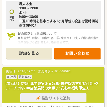
月火木金
非常に充実しており、教え合い助け合う文化が根付いています。
9:00～19:00
■最新の監査システムを積極的に導入しており、人的ミスを未然
水・土
に防ぐことで薬剤師が安心して業務に集中できる環境です。
9:00～18:00
■40代を中心に幅広い年代のスタッフが活躍しており、大手な
勤務
時間
※週40時間を基本とする1ヶ月単位の変形労働時間制
らではの安定感と地域密着のアットホームな雰囲気が融合して
※休憩60分
います。
【店舗情報と応需状況について】
■都営大江戸線・三田線の春日駅、東京メトロ丸ノ内線・南北線の
後楽園駅から徒歩約2分と通勤至便です。
■応需科目は小児科、整形外科、眼科、在宅（居宅・施設）、他面対
応と幅広く、1日平均130～140枚の処方箋を応需しています。
詳細を見る
お問い合わせ
■薬剤師は常時4名体制、事務スタッフも4名在籍しており、協力
しながら業務を進めています。
【法人特徴について】
更新日：
2026/07/21
薬剤師求人ID：
600982
■福岡県に本社を置き、全国43都道府県に調剤薬局をチェーン
展開しており、安定した経営基盤を持っています。
正社員
調剤薬局
■医療機関の開業支援も手掛けており、医療機関との良好な関係
【文京区】≪福利厚生充実≫★急募・未経験の方相談可能・グ
構築と積極的な「医薬連携」を推進しています。
ループで約700店舗展開の大手♪・安心の福利厚生★
■健康サポート薬局の届出数は全国1位で、地域住民の要望や健
康に貢献するかかりつけ薬局を目指しています。
検討リストに追加
【職場環境と雰囲気】
■全店舗でピッキングサポートシステムを標準導入しており、過