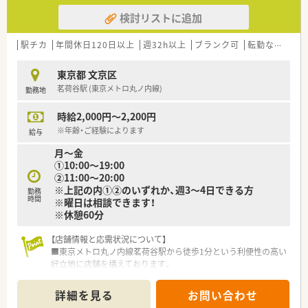
【職場環境と雰囲気】
検討リストに追加
■薬剤師は常時2名から3名が在籍しており、医療事務も1名から
2名体制のため協力体制が整っています。
■スタッフ同士の仲が良く定着率が非常に高い店舗で、人間関係
駅チカ
年間休日120日以上
週32h以上
ブランク可
転勤なし
認
のストレスが少なく馴染みやすい環境です。
■困った時にはすぐに相談や質問ができるアットホームな雰囲
東京都 文京区
気があり、安心して長く働ける職場となっています。
茗荷谷駅 (東京メトロ丸ノ内線)
勤務地
【こんな方にオススメ】
時給2,000円～2,200円
■18時閉局の職場で残業を気にすることなく、ワークライフバ
ランスを重視して働きたい方に最適な薬局です。
※年齢・ご経験によります
給与
■開設から年数が浅い綺麗で清潔な職場で、気持ちを新たに落ち
月～金
着いて調剤業務に取り組みたい方にぴったりです。
①10:00～19:00
■大手チェーンにはないアットホームな環境で、お互いに助け合
②11:00～20:00
いながら長く定着して働きたい方にお勧めします。
※上記の内①②のいずれか、週3～4日できる方
勤務
時間
※曜日は相談できます！
※休憩60分
【店舗情報と応需状況について】
■東京メトロ丸ノ内線茗荷谷駅から徒歩1分という利便性の高い
好立地に店舗を構えております。
■内科、耳鼻科、小児科、精神科を始めとした幅広い科目の処方
箋を1日あたり200枚強応需しています。
詳細を見る
お問い合わせ
■正社員6名、パート7名、医療事務4名の常時7名体制で患者様へ