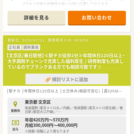
■「会社生活を楽しんでほしい」という想いから、新年会や懇親
アクセス可能な利便性の高い立地に位置しております。
会などの交流イベントを定期的に開催し、連帯感を高めていま
■近隣の総合病院より内科や脳外科など多彩な科目を1日90枚
す。
から100枚ほど応需しており、幅広い知識を習得できます。
詳細を見る
お問い合わせ
■薬剤師8名と事務4名のゆとりある人員体制を整えており、一
人あたりの処方箋枚数を抑えることで丁寧な対応が可能です。
【法人特徴について】
更新日：
2026/07/21
薬剤師求人ID：
601056
■全国に350店舗以上の多彩な形態の店舗を展開する東証プラ
イム上場企業で、安定した経営基盤と成長性が大きな魅力です。
正社員
調剤薬局
■「座りカウンター」を導入し、患者様とじっくり向き合う服薬
【文京区/春日駅他】≪駅チカ徒歩2分≫年間休日120日以上・
指導と薬剤師の身体的負担軽減の両立を企業として推進してい
大手調剤チェーンで充実した福利厚生♪研修制度も充実し
ます。
ているのでブランクある方でも相談可能です☆
■在宅医療には25年前から注力しており、実施率90%を誇る豊
富な実績とノウハウを活かした地域密着の医療を提供します。
検討リストに追加
【求人情報について】
■管理薬剤師候補として年収570万円から最大700万円までの高
駅チカ
年間休日120日以上
土日休み(相談可含む)
週32h以上
未経
額提示が可能で、ご経験やスキルを正当に評価いたします。
■年間休日は120日以上を確保しており、ワークライフバランス
東京都 文京区
を重視しながら正社員として長期的に安定して働けます。
後楽園駅 (東京メトロ丸ノ内線)／後楽園駅 (東京メトロ南北線)／春
勤務地
■認定薬剤師の取得支援制度や豊富な研修プログラムが用意さ
日駅 (都営大江戸線)／
…
れており、働きながら専門性を高めたい方に最適な環境です。
年収420万円～570万円
月給300,000円～400,000円
【職場環境と雰囲気】
給与
※経験・役職により異なります
■教育基幹店として新人配属も行われる店舗のため、教育体制が