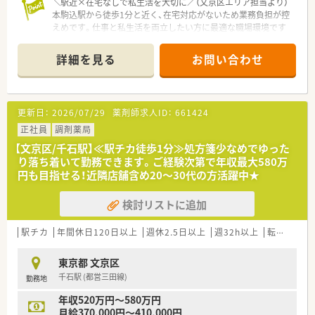
＼駅近×在宅なしで私生活を大切に／（文京区エリア担当より）
本駒込駅から徒歩1分と近く、在宅対応がないため業務負担が控
えめです。仕事と私生活を両立したい方に最適な職場環境です
よ！
＊------------------------------------------＊
詳細を見る
お問い合わせ
【店舗情報と応需状況について】
■本駒込駅から徒歩1分という好立地にあり、白山駅からも徒歩
圏内のため毎日の通勤が非常にスムーズで負担が少ない環境で
更新日：
2026/07/29
薬剤師求人ID：
661424
す。
■処方箋は耳鼻科と小児科をメインに1日30枚から40枚ほど応
正社員
調剤薬局
需しており、地域のお子様から高齢者まで幅広く来局されます。
【文京区/千石駅】≪駅チカ徒歩1分≫処方箋少なめでゆった
■常勤薬剤師1名の体制で運営されており、日々丁寧な対応を行
り落ち着いて勤務できます。ご経験次第で年収最大580万
っています。
円も目指せる！近隣店舗含め20～30代の方活躍中★
【求人情報について】
検討リストに追加
■想定年収は400万円から500万円の間で設定されており、これ
までの年齢や経験を考慮した上で正当に決定される仕組みで
す。
駅チカ
年間休日120日以上
週休2.5日以上
週32h以上
転勤なし
■昇給は年1回、賞与は年2回の支給実績があり、日々の頑張りが
しっかりと給与に反映されるため高いモチベーションを維持で
東京都 文京区
きます。
千石駅 (都営三田線)
勤務地
■正社員としての採用となりますが、在宅業務の対応は一切ない
ため店舗内での業務に専念したい方にとって理想的な案件で
年収520万円～580万円
す。
月給370,000円～410,000円