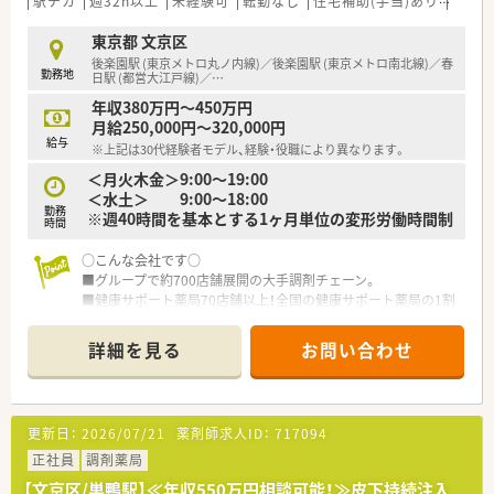
駅チカ
週32h以上
未経験可
転勤なし
住宅補助(手当)あり
認定
誤防止のための安全な環境づくりを進めています。
■多くの店舗が薬剤師4～6名体制で運営されており、スタッフ
東京都 文京区
同士が協力し合える環境が整っています。
後楽園駅 (東京メトロ丸ノ内線)／後楽園駅 (東京メトロ南北線)／春
勤務地
■大手チェーンならではの充実したヘルプ体制が整備されてお
日駅 (都営大江戸線)／
…
り、急な欠員時なども安心して勤務できます。
年収380万円～450万円
月給250,000円～320,000円
【こんな方にオススメ】
給与
※上記は30代経験者モデル、経験・役職により異なります。
■福利厚生や休暇制度が充実した大手企業で、安心して長く安定
的に働きたい方におすすめです。
＜月火木金＞9:00～19:00
■充実した教育制度や多様なキャリアパスを通じて、薬剤師とし
＜水土＞ 9:00～18:00
勤務
て着実に成長し続けたい方に最適です。
※週40時間を基本とする1ヶ月単位の変形労働時間制
時間
■居宅および施設の在宅業務も行っているため、これから在宅医
療の経験を積みたい方にも適しています。
○こんな会社です○
■グループで約700店舗展開の大手調剤チェーン。
■健康サポート薬局70店舗以上！全国の健康サポート薬局の1割
を占有
■医師の開業支援・病床周りのレンタルリースなど、経営の柱が
詳細を見る
お問い合わせ
複数で安心
■処方箋枚数70-150枚の店舗が多く経験を積めます
■店舗スタッフは4-6名が平均で負担は少なめ！
■≪病院出身者も歓迎≫医療機関との連携を重視。
更新日：
2026/07/21
薬剤師求人ID：
717094
医師との面会・トレースレポート・医師との勉強会・カンファレン
スを通じで、病院と一体となって患者様をサポート。
正社員
調剤薬局
病院出身者の方も、他職種連携の経験が活かせます。
【文京区/巣鴨駅】≪年収550万円相談可能！≫皮下持続注入