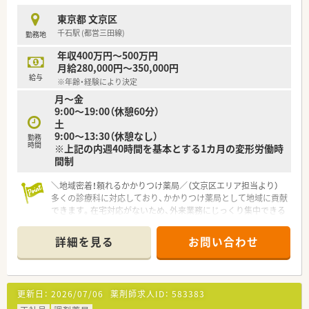
東京都 文京区
【職場環境と雰囲気】
千石駅 (都営三田線)
勤務地
■少人数制ならではの風通しの良さがあり、職種を問わずスタッ
フ同士が助け合いながら和やかに業務を行っている環境です。
年収400万円～500万円
■アットホームな雰囲気の中で業務を進めているため、業務中の
月給280,000円～350,000円
疑問点や不安なこともすぐに相談して解決できる職場です。
給与
※年齢・経験により決定
■新しいメンバーを温かく迎える社風が根付いており、入社後す
月～金
ぐに職場に馴染んでスムーズに業務を開始することができます。
9:00～19:00（休憩60分）
土
【こんな方にオススメ】
9:00～13:30（休憩なし）
■オンとオフのメリハリをつけて働きたい方にとって、サービス
勤務
時間
※上記の内週40時間を基本とする1カ月の変形労働時
残業がなく季節休暇がしっかりと確保された環境は大変魅力的
間制
です。
■大手チェーン特有の異動や転勤を避け、特定の地域に密着して
患者さまと長く深い関係性を築いていきたい方に適していま
＼地域密着！頼れるかかりつけ薬局／（文京区エリア担当より）
す。
多くの診療科に対応しており、かかりつけ薬局として地域に貢献
■3駅から徒歩圏内というアクセスの良さを活かし、毎日の通勤
できます。在宅対応がないため、外来業務にじっくり集中できる
ストレスをなくして業務に集中できる環境を求めている方に最
環境です。
適です。
＊------------------------------------------＊
詳細を見る
お問い合わせ
【店舗情報と応需状況について】
■都営三田線の千石駅から徒歩で1分ほどの好立地で、通りに面
しているため患者様にとっても非常に分かりやすい場所にあり
更新日：
2026/07/06
薬剤師求人ID：
583383
ます。