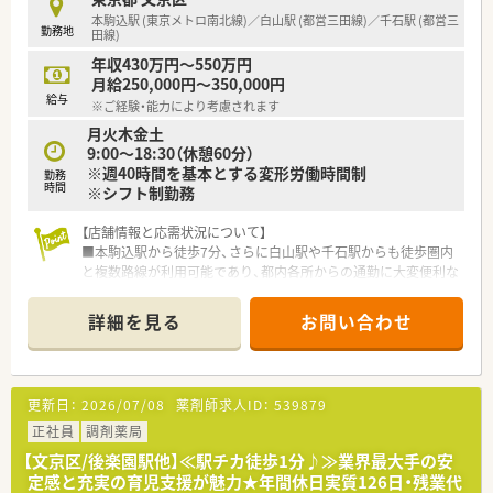
■白山駅周辺に4店舗を集中的にドミナント展開しており、店舗
本駒込駅 (東京メトロ南北線)／白山駅 (都営三田線)／千石駅 (都営三
勤務地
間の距離が近いため緊急時の相互サポート体制も極めてスムー
田線)
ズです。
年収430万円～550万円
■地域密着型の薬局として患者様との対話を何よりも大切にし
月給250,000円～350,000円
ており、大手チェーンにはない温かみのある接遇をモットーとし
給与
※ご経験・能力により考慮されます
ています。
月火木金土
9:00～18:30（休憩60分）
【勤務実態について】
※週40時間を基本とする変形労働時間制
■平日は19時までの勤務となりますが、残業はほとんど発生し
勤務
時間
※シフト制勤務
ないため、終業後の時間を趣味や自己研鑽に有効活用いただけま
す。
■土曜日の勤務は午前中のみの13時までとなっており、午後の
【店舗情報と応需状況について】
時間を自由に使えることで週末の充実度が大きく向上する勤務
■本駒込駅から徒歩7分、さらに白山駅や千石駅からも徒歩圏内
形態です。
と複数路線が利用可能であり、都内各所からの通勤に大変便利な
■無理な残業や休日出勤を強いる風土はなく、スタッフ全員が心
立地です。
身ともに健康な状態で業務に励めるよう徹底した労務管理を行
■面分業を推進している店舗であるため、多種多様な処方箋に触
詳細を見る
お問い合わせ
っています。
れて薬剤師としての知見を広げられます。
■法人平均として1店舗あたり5.5人の薬剤師を配置し、ゆとりあ
る体制を敷いています。
更新日：
2026/07/08
薬剤師求人ID：
539879
【法人特徴について】
■全国に1,300店舗以上を展開し、調剤事業を核としてOTC販売
正社員
調剤薬局
や在宅医療、介護事業まで幅広く手掛ける業界最大手のチェーン
【文京区/後楽園駅他】≪駅チカ徒歩1分♪≫業界最大手の安
です。
定感と充実の育児支援が魅力★年間休日実質126日・残業代
■「人々のココロとカラダの健康を追求し地域社会に貢献する」