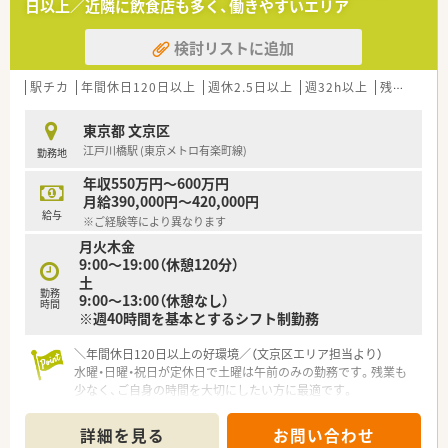
日以上／近隣に飲食店も多く、働きやすいエリア
■優しくふんわりとした雰囲気の薬局であり、ノルマなどもなく
ノビノビと成長できる働きやすい社風が魅力です。
検討リストに追加
■中途入社者の多くが薬局の雰囲気の良さを入社の決め手にし
ており、人材定着率は97パーセントと高水準です。
■自動監査システムや自動混注器などの最新技術を順次導入し
駅チカ
年間休日120日以上
週休2.5日以上
週32h以上
残業なし(ほぼなし含む)
ており、業務負担を軽減する体制が整っています。
東京都 文京区
【やりがい/おすすめポイント】
江戸川橋駅 (東京メトロ有楽町線)
勤務地
■医師との距離が近く顔が見える関係性を構築できるため、疑義
照会もスムーズに行えチーム医療を実感できる環境です。
年収550万円～600万円
■豊富なeラーニング研修が全額補助で受講可能であり、働きな
月給390,000円～420,000円
がら薬剤師としての知識を継続して身に付けられます。
給与
※ご経験等により異なります
■処方箋を持参すればお薬代の7割を会社が負担するサポート制
月火木金
度があり、社員の健康管理も手厚くバックアップします。
9:00〜19:00（休憩120分）
土
勤務
9:00〜13:00（休憩なし）
時間
※週40時間を基本とするシフト制勤務
＼年間休日120日以上の好環境／（文京区エリア担当より）
水曜・日曜・祝日が定休日で土曜は午前のみの勤務です。残業も
少なく、ご自身の時間を大切にしたい方に最適です。
＊------------------------------------------＊
詳細を見る
お問い合わせ
【店舗情報と応需状況について】