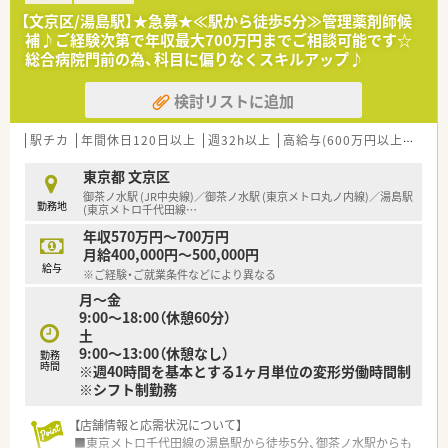
局でありながら、現場主義を貫くアットホームな社風が魅力で
【文京区/湯島駅】★急募★≪駅から徒歩5分≫管理薬剤師候
す。
補♪ご経験次第で年収最大700万円までご相談可能です☆
■全店舗の9割で在宅医療を実施しており、地域体制加算の取得
総合病院門前の為、科目に偏りなくスキルアップ♪
率も7割を超えるなど、地域医療への貢献度が非常に高い法人で
す。
検討リストに追加
■エリア採用制を導入しているため、自宅から60分圏内での配
属が確約されており、遠方への異動や応援は原則としてありませ
ん。
駅チカ
年間休日120日以上
週32h以上
高給与(600万円以上)
認定
【職場環境と雰囲気】
東京都 文京区
■管理薬剤師をはじめ20代から50代まで幅広い年代の女性薬剤
御茶ノ水駅 (JR中央線)／御茶ノ水駅 (東京メトロ丸ノ内線)／湯島駅
勤務地
師が活躍しており、明るく穏やかな雰囲気の働きやすい職場で
(東京メトロ千代田線
…
す。
年収570万円～700万円
■現場の意見が上に通りやすい社風があり、社内プロジェクトを
月給400,000円～500,000円
通じて店舗運営の改善や地域貢献に直接関わることも可能で
給与
※ご経験・ご就業条件などにより異なる
す。
月～金
■薬局見学でスタッフのコミュニケーションの良さを実感して
9:00～18:00（休憩60分）
入社を決める方が多く、中途入社でも馴染みやすい温かさがあり
土
ます。
9:00～13:00（休憩なし）
勤務
時間
※週40時間を基本とする1ヶ月単位の変形労働時間制
【こんな取り組みをしています】
※シフト制勤務
■産前産後休暇や育児休暇の取得率は100％を誇り、3歳までの
育児休暇や復職後の時短勤務制度など、子育て支援が万全です。
■消滅してしまう有給休暇を会社が買い取る「有給救済制度」を
【店舗情報と応需状況について】
導入しており、従業員の権利と利益を最大限に尊重しています。
■東京メトロ千代田線の湯島駅から徒歩5分、御茶ノ水駅からも