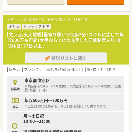
0.0031％前後という非常に高い安全性を維持するための仕組み
■1薬局あたりの薬剤師数は平均5.5人と手厚く、1人あたりの処
を構築しています。
方箋枚数は1日18枚程度のため、余裕を持って患者様と向き合え
ます。
更新日：
2026/07/08
薬剤師求人ID：
189815
【法人特徴について】
正社員
ドラッグストア
■全国に1,300店舗以上を展開する業界最大手のグループで、調
【文京区/東大前駅】最寄り駅から徒歩2分！スキルに応じて年
剤事業を主軸にOTCや介護など幅広いヘルスケア事業を推進し
収600万も可能！大手ならではの充実した研修制度あり！年
ています。
間休日122日以上♪
■人々のココロとカラダの健康を追求するという理念のもと、地
域密着型の店舗展開と最新システムの導入による効率化を両立
検討リストに追加
しています。
■マツモトキヨシホールディングスとの経営統合により、売上高
1兆円規模の強固な経営基盤を誇る国内トップクラスの企業法人
駅チカ
ブランク可
高給与(600万円以上)
寮・借上社宅あり
教育制
です。
東京都 文京区
【職場環境と雰囲気】
本駒込駅 (東京メトロ南北線)／東大前駅 (東京メトロ南北線)／白山
勤務地
■自動錠剤監査システムや音声入力システムなどの最新機器を
駅 (都営三田線)
全店に導入しており、薬剤師が対人業務に集中できる環境が整っ
年収505万円～700万円
ています。
■複数薬剤師体制を基本としているため、急な体調不良や家庭の
※上記は30代経験者モデル、経験・役職により異なります。
給与
事情によるお休みも周囲がフォローし合える温かい雰囲気の職
月～土日祝
場です。
10：00～21：00
■女性の活躍を推進する「えるぼし」の最高位認定を取得してお
り、性別を問わず誰もが自分らしく輝ける公平な職場環境を実現
週40時間勤務の変形労働時間制