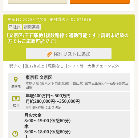
■東京メトロ有楽町線「江戸川橋駅」から徒歩わずか1分と通勤
に至便です。
■応需科目は耳鼻科と婦人科が中心で、専門知識を深めたい方に
更新日：
2026/07/06
薬剤師求人ID：
671676
最適です。
■1日の処方箋は約80枚で、薬剤師2名と事務員1名でゆとりをも
正社員
調剤薬局
って対応します。
【文京区/千石駅他】複数路線で通勤可能です♪調剤未経験の
方でもご応募可能です！
【法人特徴について】
■経営者が薬剤師のため、現場で働くスタッフの声を何よりも大
検討リストに追加
切にしています。
■「親しみやすい調剤薬局」をコンセプトに、地域医療への貢献
を目指しています。
駅チカ
週32h以上
転勤なし
シフト制
大手チェーン以外
■近隣エリアに店舗を展開しており、急な欠員時にも対応できる
ヘルプ体制が万全です。
東京都 文京区
本駒込駅 (東京メトロ南北線)／白山駅 (都営三田線)／千石駅 (都営三
勤務地
【求人情報について】
田線)
■管理薬剤師として、ご経験に応じて年収600万円での採用を検
年収400万円～500万円
討いたします。
月給280,000円～350,000円
■賞与は年2回、合計3ヶ月分の支給実績があり、安定した高収入
給与
※年齢・経験により決定
を実現できます。
月火水金
■毎年1月に定期昇給があり、日々の頑張りがきちんと給与に反
8:00～19:00（休憩60分）
映されます。
木
8:00～18:00（休憩60分）
【勤務実態について】
土
■水曜・日曜・祝日が休みの完全週休2日で、土曜は午前のみの勤