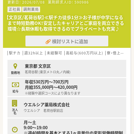
更新日：
2026/07/08
薬剤師求人ID：
590986
【想定されるキャリアイメージ】
正社員
調剤薬局
■多種多様な教育カリキュラムが用意されており着実にステッ
プアップが可能です。
【文京区/茗荷谷駅】≪駅チカ徒歩1分≫お子様が中学になる
■将来的にはリーダーや店舗責任者としてご活躍いただけるフ
まで時短勤務OK！安定したキャリアとご家庭を両立できる
ィールドが広がっています。
環境☆長期休暇も取得できるのでプライベートも充実♪
■社内公募制度を利用して店舗開発や商品開発などの新規プロ
ジェクトに携われます。
検討リストに追加
【こんな取り組みをしています】
駅チカ
週32h以上
未経験可
高給与(600万円以上)
寮・借上社宅あり
■サプリメントバーやヘルスケアラウンジを設けて多角的な健
康管理を行っています。
■健康サポート薬局の認定店舗を全国的に拡大しており地域貢
東京都 文京区
献に注力しています。
茗荷谷駅 (東京メトロ丸ノ内線)
勤務地
■女性活躍推進法に基づく基準を満たし最高位であるえるぼし
の認定を取得しています。
年収530万円～700万円
月給355,000円～420,000円
給与
※経験や選択コースにより異なります
ウエルシア薬局株式会社
法人
ウエルシア 茗荷谷駅前店
名
月～土
9:00～19:00
※週40時間を基本とする1ヶ月単位の変形労働時間制