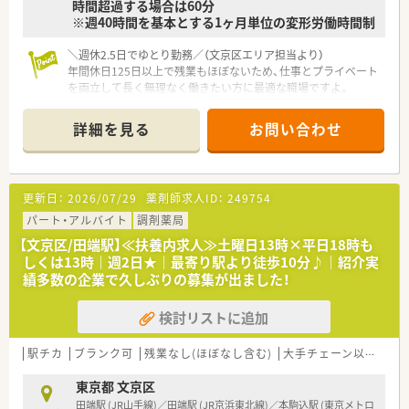
時間超過する場合は60分
※週40時間を基本とする1ヶ月単位の変形労働時間制
＼週休2.5日でゆとり勤務／（文京区エリア担当より）
年間休日125日以上で残業もほぼないため、仕事とプライベート
を両立して長く無理なく働きたい方に最適な職場ですよ。
＊------------------------------------------＊
詳細を見る
お問い合わせ
【店舗情報と応需状況について】
■最寄りの春日駅や後楽園駅から徒歩2分と非常に近く、都営線
や東京メトロなど複数路線が使えて通勤に便利です。
■応需科目は内科や呼吸器科、循環器科、産婦人科、皮膚科など
更新日：
2026/07/29
薬剤師求人ID：
249754
で、1日あたりの処方箋枚数は60枚程度となっています。
■勤務体制は常時薬剤師2名から3名と事務員が在籍しており、
パート・アルバイト
調剤薬局
一人ひとりがゆとりをもって業務に取り組める環境です。
【文京区/田端駅】≪扶養内求人≫土曜日13時×平日18時も
しくは13時｜週2日★｜最寄り駅より徒歩10分♪｜紹介実
【法人特徴について】
績多数の企業で久しぶりの募集が出ました！
■昭和25年に創業し関東を中心に展開する調剤専門薬局で、70
年以上の歴史と安定した経営基盤を誇ります。
検討リストに追加
■伝統を守りつつも最新設備を積極的に導入し、地域医療の一翼
を担う調剤薬局として高い誇りを持っています。
■現場の薬剤師が本来の業務に専念できるように環境を整え、安
駅チカ
ブランク可
残業なし(ほぼなし含む)
大手チェーン以外
~1
心して長く働ける体制づくりに尽力しています。
東京都 文京区
【求人情報について】
田端駅 (JR山手線)／田端駅 (JR京浜東北線)／本駒込駅 (東京メトロ