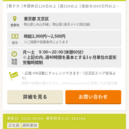
駅チカ
年間休日120日以上
週32h以上
高給与(600万円以上)
認定
東京都 文京区
駒込駅 (JR山手線)／駒込駅 (東京メトロ南北線)
勤務地
時給2,000円～2,500円
※ご経験や就業条件によります
給与
月～土 9：00～20：00（休憩60分）
※上記の内、週40時間を基本とする1ヶ月単位の変形
勤務
労働時間制
時間
＼広報・PR活動にチャレンジできます／（文京区エリア担当よ
り）
現場で経験を積みながら、HPやInstagramを活用した広報活動
にチャレンジできます♪
スキルアップを目指す薬剤師さんや新しい事にチャレンジした
詳細を見る
お問い合わせ
い方を全力でサポートしてくれますよ。
＊------------------------------------------＊
【店舗情報と応需状況について】
更新日：
2026/08/04
薬剤師求人ID：
683344
■最寄り駅のJR山手線駒込駅から徒歩10分とアクセス良好な好
立地に店舗を構えております。
正社員
調剤薬局