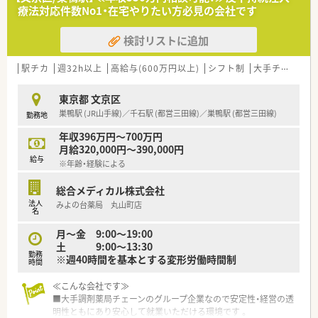
■≪研修制度充実≫
療法対応件数No1・在宅やりたい方必見の会社です
高度管理機能薬局薬剤師育成研修・在宅医療研修・健康サポート
薬局研修
検討リストに追加
学術研究研修・海外研修・病院出向研修・通信教育講座などを準
備。
■子育て支援制度充実
駅チカ
週32h以上
高給与(600万円以上)
シフト制
大手チェーン以外
・妊婦さんに1ヶ月1回通院休暇を付与
・配偶者は出産休暇を3日付与
東京都 文京区
・出産祝金あり
巣鴨駅 (JR山手線)／千石駅 (都営三田線)／巣鴨駅 (都営三田線)
勤務地
・育児休業はお子様が最大3歳まで、短時間勤務は最大小学校1年
生まで可能。
年収396万円～700万円
■長く働ける環境
月給320,000円～390,000円
結婚休暇5日、介護時短制度、メモリアル休暇、ボランティア休暇
給与
※年齢・経験による
など、生活環境が変わっても長く働けます。
総合メディカル株式会社
法人
みよの台薬局 丸山町店
名
月～金 9:00～19:00
土 9:00～13:30
勤務
※週40時間を基本とする変形労働時間制
時間
≪こんな会社です≫
■大手調剤薬局チェーンのグループ企業なので安定性・経営の透
明性ともにあり安心して就業いただける環境です 。