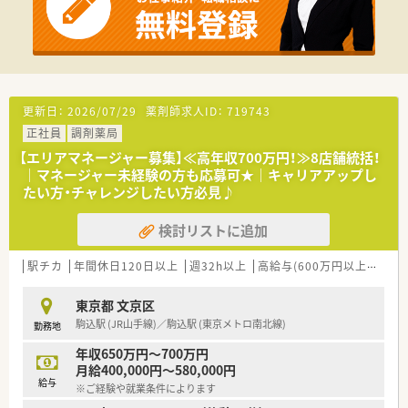
【職場環境と雰囲気】
■処方箋枚数が落ち着いており丁寧に対応できる環境です。
■ヘルプ体制が充実しており安心して業務に臨めます。
■マニュアルに依存しない自由度の高い業務運営です。
更新日：
2026/07/29
薬剤師求人ID：
719743
正社員
調剤薬局
【エリアマネージャー募集】≪高年収700万円！≫8店舗統括！
｜マネージャー未経験の方も応募可★｜キャリアアップし
たい方・チャレンジしたい方必見♪
検討リストに追加
駅チカ
年間休日120日以上
週32h以上
高給与(600万円以上)
認定
東京都 文京区
駒込駅 (JR山手線)／駒込駅 (東京メトロ南北線)
勤務地
年収650万円～700万円
月給400,000円～580,000円
給与
※ご経験や就業条件によります