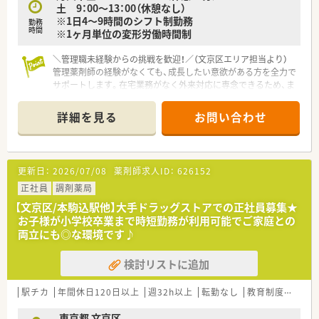
土 9：00～13：00（休憩なし）
※1日4～9時間のシフト制勤務
勤務
時間
※1ヶ月単位の変形労働時間制
＼管理職未経験からの挑戦を歓迎！／（文京区エリア担当より）
管理薬剤師の経験がなくても、成長したい意欲がある方を全力で
サポートします。在宅業務がなく外来対応に専念できるため、ま
ずは店舗運営の基本からじっくり学べますよ。
＊------------------------------------------＊
詳細を見る
お問い合わせ
【店舗情報と応需状況について】
■千駄木駅から徒歩1分という好立地にあり、内科や皮膚科、漢
方を中心に1日平均30枚から40枚の処方箋を受け付けていま
更新日：
2026/07/08
薬剤師求人ID：
626152
す。
■漢方製剤の取り扱いがあるため、煎じ薬やエキス剤に興味があ
正社員
調剤薬局
る方にとって、専門的な知識を深められる非常に有益な環境とい
【文京区/本駒込駅他】大手ドラッグストアでの正社員募集★
えます。
お子様が小学校卒業まで時短勤務が利用可能でご家庭との
■在宅業務への対応はなく外来調剤に専念できる体制のため、一
両立にも◎な環境です♪
人ひとりの患者様とじっくり向き合いたい方に最適な職場環境
です。
検討リストに追加
【法人特徴について】
■文京区白山エリアにて100年以上の長い歴史を誇り、地域の
駅チカ
年間休日120日以上
週32h以上
転勤なし
教育制度あり
方々から厚い信頼を寄せられている非常に安定した経営基盤の
法人です。
東京都 文京区