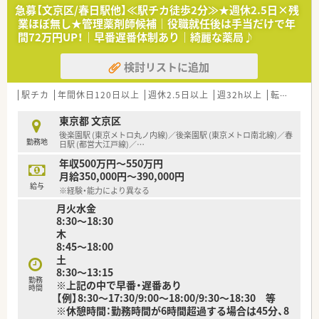
■都内近隣で2店舗を展開しておりオープンから年数が浅いため
急募【文京区/春日駅他】≪駅チカ徒歩2分≫★週休2.5日×残
清潔で綺麗なお店が大きな魅力です。
業ほぼ無し★管理薬剤師候補｜役職就任後は手当だけで年
■主な担当業務として調剤業務および広報に関連する業務など
間72万円UP！｜早番遅番体制あり｜綺麗な薬局♪
を幅広くお任せする予定となっております。
検討リストに追加
【想定される業務内容】
■処方箋に基づく調剤業務や調剤過誤を防ぐための厳格な監査
業務を丁寧に行っていただきます。
駅チカ
年間休日120日以上
週休2.5日以上
週32h以上
転勤なし
■患者様一人ひとりに寄り添った丁寧な服薬指導を行い地域医
療の向上に貢献していきます。
東京都 文京区
■店舗での調剤業務に加えて広報担当としてWebサイトやSNS
後楽園駅 (東京メトロ丸ノ内線)／後楽園駅 (東京メトロ南北線)／春
勤務地
等の運用補助も行います。
日駅 (都営大江戸線)／
…
年収500万円～550万円
【勤務実態について】
月給350,000円～390,000円
■日曜日や祝日に加えてシフトに応じたお休みを取得できる安
給与
※経験・能力により異なる
定した休日体系となっています。
月火水金
■法定通りしっかりと有給休暇を取得できる環境でありプライ
8:30～18:30
ベートの予定も立てやすいです。
木
■残業が発生した場合には時間外手当が全額支給されるため安
8:45～18:00
心して毎日の勤務に臨めます。
土
8:30～13:15
勤務
※上記の中で早番・遅番あり
時間
【例】8:30～17:30/9:00～18:00/9:30～18:30 等
※休憩時間：勤務時間が6時間超過する場合は45分、8