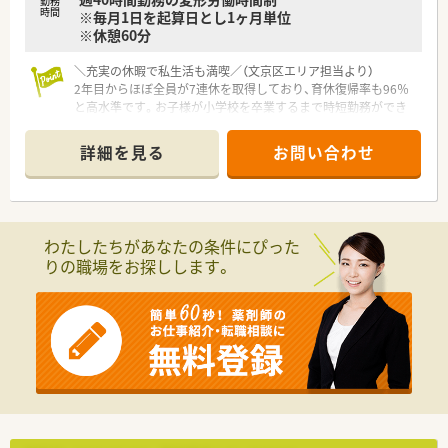
しています。
勤務
時間
※毎月1日を起算日とし1ヶ月単位
※休憩60分
【こんな方が活躍中】
■育休復帰率が97.6％と非常に高いため、子育てと仕事を両立し
＼充実の休暇で私生活も満喫／（文京区エリア担当より）
ながらキャリアを継続させているママ薬剤師が多く活躍してい
2年目からほぼ全員が7連休を取得しており、育休復帰率も96％
ます。
と高水準です。お子様が小学校を卒業するまで時短勤務ができ
■20代の若手から最高齢は81歳のベテランまで幅広い年齢層が
るため、長く安定して働きたい方に最適です。
在籍しており、世代を超えて技術や知識を継承し合う風土があり
＊------------------------------------------＊
ます。
詳細を見る
お問い合わせ
■中途入社の方も多く、5日間のWEB研修や店舗でのOJTシート
【店舗情報と応需状況について】
による丁寧な教育体制があるため、異業種からの転職者も活躍中
■東京メトロ南北線の東大前駅や本駒込駅から徒歩で2分ほどの
です。
非常に好立地な場所にございます。
■都営三田線の白山駅からも徒歩圏内となっており複数路線か
わたしたちがあなたの条件にぴった
らのアクセスが非常に便利です。
りの職場をお探しします。
■ドラッグストアでのOTC販売専門の店舗となっており処方箋
の応需科目はございません。
【求人情報について】
■正社員として安定した就業を求めている方に最適な大手の求
人案件となっております。
■募集の職種は勤務薬剤師となっており経験を積みながら長く
活躍していただけます。
■転居を伴う異動の有無については事業会社や選択するコース
によって異なってまいります。