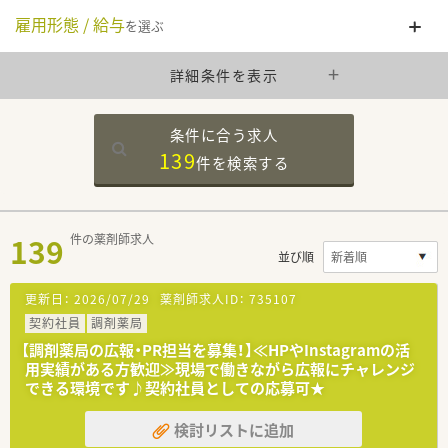
雇用形態 / 給与
を選ぶ
詳細条件を表示
条件に合う求人
139
件を
検索する
139
件の薬剤師求人
並び順
更新日：
2026/07/29
薬剤師求人ID：
735107
契約社員
調剤薬局
【調剤薬局の広報・PR担当を募集！】≪HPやInstagramの活
用実績がある方歓迎≫現場で働きながら広報にチャレンジ
できる環境です♪契約社員としての応募可★
検討リストに追加