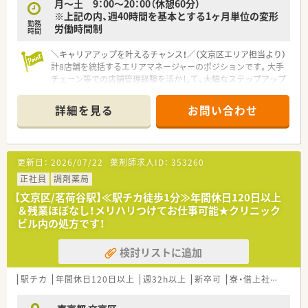
月～土 9：00～20：00（休憩60分）
※上記の内、週40時間を基本とする1ヶ月単位の変形
勤務
労働時間制
時間
＼キャリアアップを叶えるチャンス！／（文京区エリア担当より）
計8店舗を統括するエリアマネージャーのポジションです。大手
チェーン等での店舗管理経験を活かして、大幅なステップアップ
に挑戦したい方に最適な環境です。
＊------------------------------------------＊
詳細を見る
お問い合わせ
【店舗情報と応需状況について】
■統括する店舗は、北区・文京区・足立区・町田市の計8店舗です。
■定着率が高く、どの店舗もアットホームな職場環境で人間関係
更新日：
2026/07/22
薬剤師求人ID：
353260
も良好です。
■在宅業務への取り組みも積極的に実施しているため、地域医療
正社員
調剤薬局
の最前線に深く関わりながら地域の健康を支えることができま
【文京区/茗荷谷駅】≪駅チカ徒歩1分≫年間休日120日以上
す。
＆残業ほぼなし！メリハリつけてお仕事可能★クリニック
ビル内の処方です！
【求人情報について】
■今回はさらなる成長のために正社員として腰を据えて長く活
検討リストに追加
躍していただける、貴重な管理職候補の薬剤師を募集していま
す。
■初期の提示年収額は650万円程度を想定しており、今後の面接
駅チカ
年間休日120日以上
週32h以上
新卒可
寮・借上社宅あり
での評価や個人のスキル次第では最高700万円が可能です。
■高給与の条件だけでなく時間外手当なども明確に完備されて