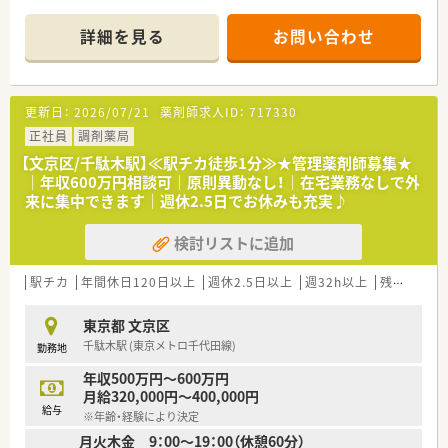
■首都圏に80店舗展開で通勤時間は自宅から40分～60分圏内
と、他の薬局と比較して自宅近くでの配属が可能です。
詳細を見る
お問い合わせ
■在宅に力を入れており、実績は全国でトップクラス！
①重症患者の受入れ②末期を含めた緩和ケアといった、これから
の医療の目指す姿である質の高い在宅医療を提供しております
更新日：
2026/07/21
薬剤師求人ID：
717330
≪スキル維持・UPのできる環境です≫
■ガン終末期をカバーする麻薬を取り扱っており、どんながん患
正社員
調剤薬局
者様でも対応することが可能となります。
【文京区/千駄木駅】≪駅チカ徒歩1分≫★管理薬剤師募集★
■無菌調剤室を完備している店舗もあります。麻薬の取扱数は
｜年収600万円相談可｜原則異動なし！｜在宅業務なしで外
都内でもトップレベルを誇っており、調剤プラスαのスキルも身
来に集中できます｜週休2.5日でお休みも充実♪
につけることができます。
■社員の研修制度が充実しています。4ヶ月に1回程度、キャリア
検討リストに追加
入社向けの研修もございます。
≪サポート体制充実！≫
駅チカ
年間休日120日以上
週休2.5日以上
週32h以上
残業なし(ほぼなし含む)
■処方箋の平均枚数は40枚/日、在籍スタッフも多く個人の負担
は少なめです。
東京都 文京区
■遠隔地にて勤務する場合は、借上社宅制度があります。
千駄木駅 (東京メトロ千代田線)
勤務地
■産休・育休の取得実績があり、女性の方が長く活躍できる環境
を整えています。復職率も100％！
年収500万円～600万円
月給320,000円～400,000円
給与
※年齢・経験により決定
月火木金 9：00～19：00（休憩60分）