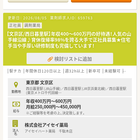
の対応を丁寧に行っています。
【法人特徴について】
更新日：
2026/08/05
薬剤師求人ID：
659763
■創業100年以上の歴史を持ち、地域住民の健康を長きにわたり
サポートし続けている企業です。
正社員
調剤薬局
■茗荷谷駅前の本店を中心に文京区内で4店舗を展開し、地域密
【文京区/西日暮里駅】年収400〜600万円の好待遇！人気の山
着型の薬局づくりを進めております。
手線沿線♪育休復帰率98%を誇る大手で正社員募集★住宅
■調剤だけでなくOTC、雑貨、化粧品の販売も手掛け、地域住民
手当や手厚い研修制度も完備しています！
の健康を多角的にサポートしています。
検討リストに追加
【こんな取り組みをしています】
■薬剤師国保に加入していますが、社会保険と同等の待遇となる
よう差額を手当として支給しています。
駅チカ
年間休日120日以上
週32h以上
新卒可
未経験可
残業なし
■育児休業からの復職率は100%であり、仕事と子育てを両立し
やすい環境を会社全体で支援しています。
東京都 文京区
■患者様第一の方針でノルマは一切なく、安心して医療提供に専
西日暮里駅 (JR山手線)／西日暮里駅 (JR京浜東北線)／西日暮里駅
勤務地
念できる環境を整備しています。
(東京メトロ千代田線
…
年収400万円～600万円
月給250,000円～450,000円
給与
※ご経験等を考慮の上、決定致します。
株式会社アイセイ薬局
法人
アイセイハート薬局 千駄木店
名