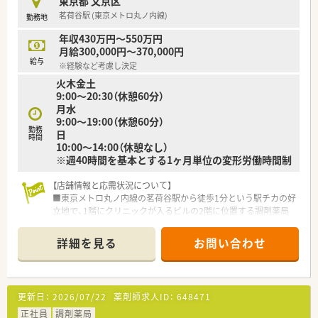
東京都 文京区
おり、働いた分の成果が給与にしっかりと反映される仕組みで
茗荷谷駅 (東京メトロ丸ノ内線)
勤務地
す。
年収430万円～550万円
【こんな方が活躍中】
月給300,000円～370,000円
■大手チェーンの薬局などで管理薬剤師を務めながら、より経営
給与
※経験など考慮し決定
に近い裁量を持ったポジションへの挑戦を望む方がいます。
火木金土
■地域に根ざした小規模な薬局ならではのスピード感を楽しみ
9:00～20:30（休憩60分）
ながら、自らのアイデアを積極的に具現化している方がいます。
月水
■仕事において高い成果を出しながらも、年間休日120日以上の
9:00～19:00（休憩60分）
制度を活用してプライベートも充実させている方がいます。
勤務
日
時間
10:00～14:00（休憩なし）
※週40時間を基本とする1ヶ月単位の変形労働時間制
【店舗情報と応需状況について】
■東京メトロ丸ノ内線の茗荷谷駅から徒歩1分という駅チカの好
立地で、1階にクリニックが入るビルの2階に位置する調剤薬局
です。
■主な応需科目は内科が3割、耳鼻科が3割、皮膚科が2割、泌尿器
詳細を見る
お問い合わせ
科他が2割と、幅広い処方箋を1日約60枚から100枚応需します。
■薬剤師は4名体制で運営しており、急な欠員時もエリアマネー
ジャーや近隣店舗が応援に入るため非常に安心です。
更新日：
2026/07/22
薬剤師求人ID：
648471
【法人特徴について】
■創業30年を迎え、1都3県に100店舗以上を展開するチェーン薬
正社員
調剤薬局