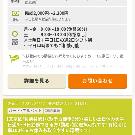
勤務地
■ご経験やこれまでの能力を最大限に考慮した上で、年収500万
南北線)
円から550万円の範囲で交渉が可能です。
時給2,000円～2,200円
■年2回で計4.2ヶ月分の賞与支給実績があり、個人の頑張りや貢
献が給与にしっかり還元される仕組みです。
※ご経験や就業条件によります
給与
■毎月支給される薬剤師手当3万円や住宅手当1万円など、生活
月～金 9：00～18：00（休憩60分）
をサポートする各種手当も充実しております。
土 9：00～13：00（休憩なし）
※土曜日＋平日1日の週2日シフト制
【勤務実態について】
勤務
時間
※平日13時までもご相談可能
■メイン処方元の診療時間が早めに終了するため、残業は月5時
間程度と非常に少ないのが特徴です。
＼扶養内での勤務をお考えの方におすすめ！／（文京区エリア担
■勤務シフトは基本的に固定されているため、予定が立てやすく
当より）
仕事と私生活のメリハリがつけられます。
平日18時（もしくは13時）、土曜13時のシフトでプライベートの
■処方箋枚数に対して十分な人員配置を行っているため、無理な
予定が立てやすい環境です。残業もほぼありませんので仕事と
業務負担がかかる心配はございません。
生活のバランスを大切にしたい方におすすめです。
詳細を見る
お問い合わせ
＊------------------------------------------＊
【店舗情報と応需状況について】
■東京メトロ南北線の本駒込駅やJR山手線の田端駅から徒歩10
更新日：
2026/07/27
薬剤師求人ID：
218931
分ほどの距離に位置するアクセスに便利な調剤薬局です。
■近くにあるクリニックから主に呼吸器科や内科、循環器科の処
パート・アルバイト
調剤薬局
方箋を1日に約40枚ほど応需している店舗です。
【文京区/茗荷谷駅】≪駅チカ徒歩1分≫嬉しい土日休み★平
■医療品の採用品目数は約1,430品目となっており、様々な処方
日週3～4日勤務できる方！勤務時間選択可能です！有給消化
に対応できる体制をしっかりと整えています。
率100％★お休みも取りやすい環境です！