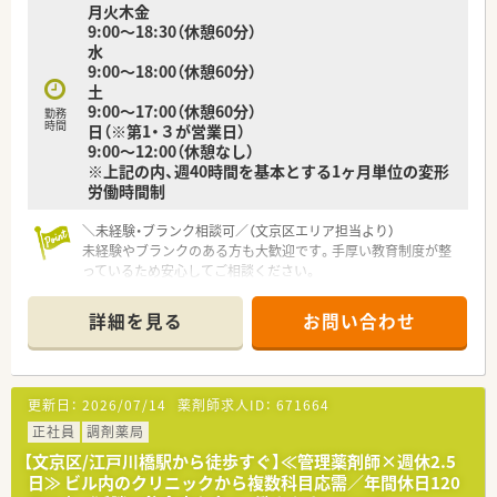
月火木金
9:00～18:30（休憩60分）
水
9:00～18:00（休憩60分）
土
9:00～17:00（休憩60分）
勤務
時間
日（※第1・３が営業日）
9:00～12:00（休憩なし）
※上記の内、週40時間を基本とする1ヶ月単位の変形
労働時間制
＼未経験・ブランク相談可／（文京区エリア担当より）
未経験やブランクのある方も大歓迎です。手厚い教育制度が整
っているため安心してご相談ください。
＊------------------------------------------＊
詳細を見る
お問い合わせ
【店舗情報と応需状況について】
■西日暮里駅から徒歩5分の便利な立地にあり、毎日の通勤負担
も少なく快適に通うことができる環境です。
■皮膚科や耳鼻科や眼科を中心に応需しており、1日あたり約
更新日：
2026/07/14
薬剤師求人ID：
671664
100枚の処方箋に対応するやりがいのある職場です。
■常勤薬剤師6名と事務スタッフ4名が在籍しており、居宅の在
正社員
調剤薬局
宅業務にも対応する充実した人員体制を敷いています。
【文京区/江戸川橋駅から徒歩すぐ】≪管理薬剤師×週休2.5
日≫ ビル内のクリニックから複数科目応需／年間休日120
【職場環境と雰囲気】