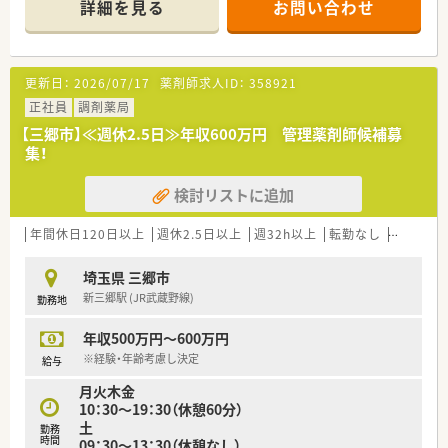
詳細を見る
お問い合わせ
門研修や勉強会もおこなっています
■患者様がくつろげる店舗作りや、地域の方とのふれあいを持て
る企画を発案し実施しています。
■労務・財務以外にも在庫も本社レベルで管理しており、万全の
更新日：
2026/07/17
薬剤師求人ID：
358921
サポート体制が整っています！
正社員
調剤薬局
＼ 働く環境 ／
【三郷市】≪週休2.5日≫年収600万円 管理薬剤師候補募
■本部にも薬剤師がいるため、ヘルプ体制が整っております。
集！
■異動は少なく、同じ地域で長期就業が可能です。
■年間休日は120日以上！メリハリをもって勤務が可能です。
検討リストに追加
＼ こんな店舗です ／
■近隣のクリニックの処方箋を応需しておりますが、近所の方が
年間休日120日以上
週休2.5日以上
週32h以上
転勤なし
車通勤可
処方箋をお持ちすることもありますのでその他の処方箋も応需
いたします。
埼玉県 三郷市
内科・脳外科がメインで1日の処方箋枚数は50枚/日ほど。
新三郷駅 (JR武蔵野線)
勤務地
■門前のCLとの関係性も良好で疑義等もしやすい環境です
■地元密着の薬局で患者様との関係性もしっかり築けておりま
年収500万円～600万円
すので、クレームもほぼございません（高齢の患者様が多い傾向
です）
※経験・年齢考慮し決定
給与
■年に1度栄養士を呼んでの勉強会がございます
月火木金
10：30～19：30（休憩60分）
＼ こんな方におすすめ ／
土
勤務
■ライフワークバランスを保ちたい方。
時間
09：30～13：30（休憩なし）