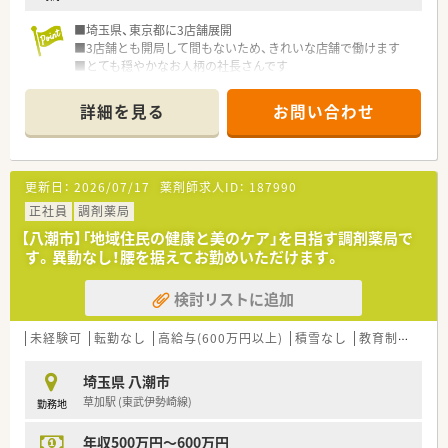
■埼玉県、東京都に3店舗展開
■3店舗とも開局して間もないため、きれいな店舗で働けます
■とても穏やかなお人柄の社長さんです
詳細を見る
お問い合わせ
更新日：
2026/07/17
薬剤師求人ID：
187990
正社員
調剤薬局
【八潮市】「地域住民の健康と美のケア」を目指す調剤薬局で
す。異動なし！腰を据えてお勤めいただけます。
検討リストに追加
未経験可
転勤なし
高給与(600万円以上)
積雪なし
教育制度あり
埼玉県 八潮市
草加駅 (東武伊勢崎線)
勤務地
年収500万円～600万円