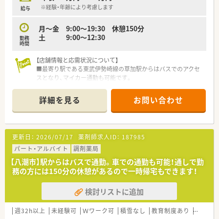
※経験・年齢により考慮します
給与
月～金 9:00～19:30 休憩150分
土 9:00～12:30
勤務
時間
【店舗情報と応需状況について】
■最寄り駅である東武伊勢崎線の草加駅からはバスでのアクセ
スとなり、マイカー通勤も可能です。
■整形外科内科クリニックを主とし、内科や皮膚科など複数の医
療機関から処方箋を応需しています。
詳細を見る
お問い合わせ
■1日の処方箋枚数は80枚から100枚程で、常勤薬剤師4名と非
常勤1名で対応しています。
【募集背景と求める人物像について】
更新日：
2026/07/17
薬剤師求人ID：
187985
■今回は、より一層のサービス向上を目指すための欠員補充とし
て薬剤師を募集しております。
パート・アルバイト
調剤薬局
■在宅医療にも積極的に取り組んでいるため、在宅業務の経験を
【八潮市】駅からはバスで通勤。車での通勤も可能！通しで勤
積んでいきたい方を歓迎します。
務の方には150分の休憩があるので一時帰宅もできます！
■外来業務だけでなく、健康相談などを通じて患者様に幅広く貢
献したいという意欲のある方。
検討リストに追加
【勤務実態について】
■薬剤師1人あたりの処方箋枚数を約30枚から40枚に調整し、残
週32h以上
未経験可
Ｗワーク可
積雪なし
教育制度あり
シフト
業時間の抑制に努めています。