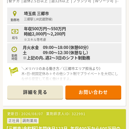
駅チカ
週休2.5日以上
週32h以上
ブランク可
Ｗワーク可
残業な
埼玉県 三郷市
三郷駅 (JR武蔵野線)
勤務地
年収500万円～550万円
時給2,000円～2,200円
給与
※スキル等考慮
月火水金 09:00～18:00（休憩60分）
土 09:00～12:30（休憩なし）
勤務
※上記の内、週2～3日のシフト制勤務
時間
＼メリハリのある働き方／（三郷市エリア担当より）
木・日・祝固定休み＋その他シフト制でプライベートを大切にし
ながら安定して長く働けますよ。
＊------------------------------------------＊
詳細を見る
お問い合わせ
【店舗情報と応需状況について】
■JR武蔵野線三郷駅から徒歩8分の立地にあり日々快適に通え
る調剤薬局でございます。
■応需科目は内科と小児科を中心に1日平均30枚ほどを受け付
更新日：
2026/08/07
薬剤師求人ID：
322991
けており丁寧に対応できます。
■薬剤師は常勤1名とパート1名が在籍し事務員3名と協力しな
正社員
調剤薬局
がら日々業務を進めています。
【三郷市/金町駅】年間休日123日、年収400万から600万円の