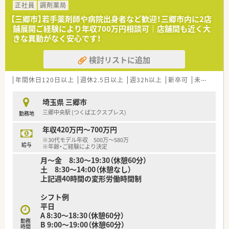
社内PC教室、営業力強化、女性活躍推進、短期海外研修など多数
正社員
調剤薬局
の研修制度が整っています。
【三郷市】若手薬剤師や病院出身者など歓迎！三郷市内に2店
■経営戦略のもとに積極的なDX化やSDGsにも取り組んでいま
舗展開ご経験により年収700万円相談可｜店舗間も近く大
す。
きな異動がなく安心です！
■既存の事業に満足せずに常に挑戦をする気持ちを掲げており、
付加価値を提供してこそ顧客満足の向上が実現できると考えて
検討リストに追加
います。
年間休日120日以上
週休2.5日以上
週32h以上
新卒可
未経験可
埼玉県 三郷市
三郷中央駅 (つくばエクスプレス)
勤務地
年収420万円～700万円
※30代モデル年収 500万～580万
給与
※年齢・ご経験により決定
月～金 8:30～19:30（休憩60分）
土 8:30～14:00（休憩なし）
上記週40時間の変形労働時間制
シフト例
平日
A 8:30～18:30（休憩60分）
勤務
B 9:00～19:00（休憩60分）
時間