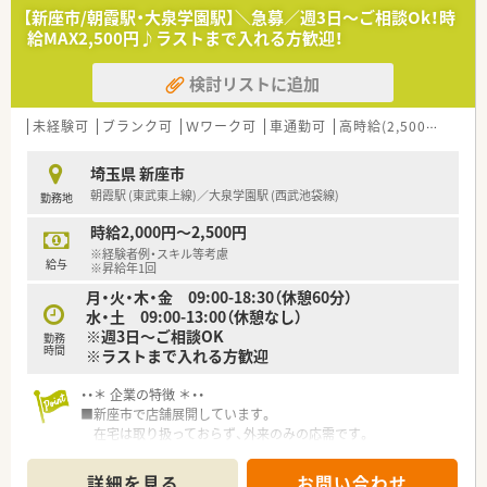
【新座市/朝霞駅・大泉学園駅】＼急募／週3日～ご相談Ok！時
給MAX2,500円♪ラストまで入れる方歓迎！
検討リストに追加
未経験可
ブランク可
Ｗワーク可
車通勤可
高時給(2,500円以上)
埼玉県 新座市
朝霞駅 (東武東上線)／大泉学園駅 (西武池袋線)
勤務地
時給2,000円～2,500円
※経験者例・スキル等考慮
給与
※昇給年1回
月・火・木・金 09:00-18:30（休憩60分）
水・土 09:00-13:00（休憩なし）
※週3日～ご相談OK
勤務
時間
※ラストまで入れる方歓迎
・・＊ 企業の特徴 ＊・・
■新座市で店舗展開しています。
在宅は取り扱っておらず、外来のみの応需です。
■最大時給2,500円と相場よりも高めです。
■社長が薬剤師さんで現場第一で経営をしています。
詳細を見る
お問い合わせ