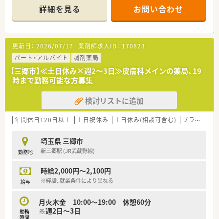
詳細を見る
お問い合わせ
更新日：
2026/07/17
薬剤師求人ID：
170823
パート・アルバイト
調剤薬局
【三郷市】≪土日休み×週2～3日≫皮膚科メインの薬局、19
時まで勤務可能な方募集
検討リストに追加
年間休日120日以上
土日祝休み
土日休み(相談可含む)
ブランク可
埼玉県 三郷市
新三郷駅 (JR武蔵野線)
勤務地
時給2,000円～2,100円
※経験、就業条件により異なる
給与
月火木金 10:00～19:00 休憩60分
※週2日～3日
勤務
時間