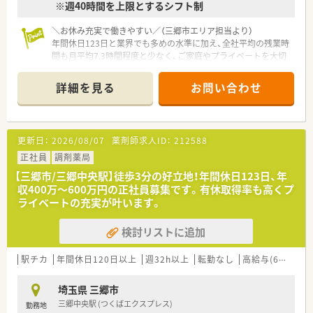
※週40時間を上限とするシフト制
＼お休み充実で働きやすい／（三郷市エリア担当より）
年間休日123日と業界でも多めの水準に加え、全社平均の残業時
間も月平均7.3時間程度と少なく、ご家庭やプライベートを大切
にしながら働ける環境が整っています。
＊------------------------------------------＊
詳細を見る
お問い合わせ
【店舗情報と応需状況について】
■最寄り駅である金町駅から車で10分程度の立地にあり、車通
勤が可能で毎日の通勤も快適に行える環境が整っています。
更新日：
2026/08/07
薬剤師求人ID：
212588
■医療モールとして内科や小児科など多岐にわたる科目を応需
し、1日の処方箋枚数は平均140枚から150枚の環境です。
正社員
調剤薬局
■正社員7名とパート2名の薬剤師に加えて事務スタッフ2名が
【三郷市/三郷中央駅】徒歩3分の好立地！年間休日123日、年
在籍し、個人および施設に向けた在宅業務にも対応します。
収400万〜600万円の正社員募集です。有休取得率も高くプ
ライベートの充実が叶います。
【求人情報について】
■年収はご経験などを考慮し400万円から600万円の範囲で決定
検討リストに追加
され、年に2回の賞与や年1回の昇給制度が用意されます。
■年間休日は123日確保されており、日曜日と祝日のお休みに加
えてシフトによるお休みをしっかりと取得可能な環境です。
駅チカ
年間休日120日以上
週32h以上
転勤なし
高給与(600万円以上)
■借上社宅制度やインフルエンザ予防接種の補助など、ご自身の
ライフスタイルに合わせた多彩な福利厚生が充実しています。
埼玉県 三郷市
三郷中央駅 (つくばエクスプレス)
勤務地
【募集背景と求める人物像について】