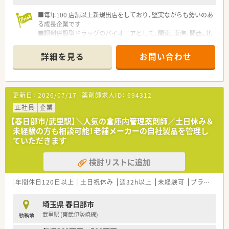
■毎年100 店舗以上新規出店をしており、堅実ながらも勢いのあ
る成長企業です
■調剤併設型ドラッグのパイオニアとして、関東、東海、関西、北
陸・信州を中心に約1,700店舗以上を展開しています
■研修制度は様々なプランがあり、集合研修だけでなく任意で受
詳細を見る
お問い合わせ
講可能な研修も幅広く用意されています
■店舗で活躍する従業員、社外で活躍する従業員、将来経営幹部
となる従業員など、薬剤師として様々な活躍ができるフィールド
を用意されています
更新日：
2026/07/17
薬剤師求人ID：
694312
■総合薬剤師・調剤薬剤師（土日休み・19時までの勤務）どちらか
の働き方を選択できます
正社員
企業
■調剤併設型だけでなく「医療モール・クリニック併設店舗」「敷
【春日部市/武里駅】＼人気の倉庫内管理薬剤師／土日休み＆
地内薬局」「訪問調剤特化型店舗」など様々な店舗を運営してい
未経験の方も相談可能！老舗メーカーの自社製品を管理し
ます
ていただきます
■在宅医療にも積極的取り組んでおり「訪問調剤特化型店舗」を
50店舗以上、無菌調剤室は業界最多の51店舗設置しています
検討リストに追加
■「プラチナくるみん認定企業」「健康経営優良法人2023（大規模
法人部門）認定」等を取得し一人ひとりが働きやすい環境が整備
されています
年間休日120日以上
土日祝休み
週32h以上
未経験可
ブランク可
■充実した研修制度、人事制度、評価制度、キャリア支援制度等
があるのも特徴です
埼玉県 春日部市
武里駅 (東武伊勢崎線)
勤務地