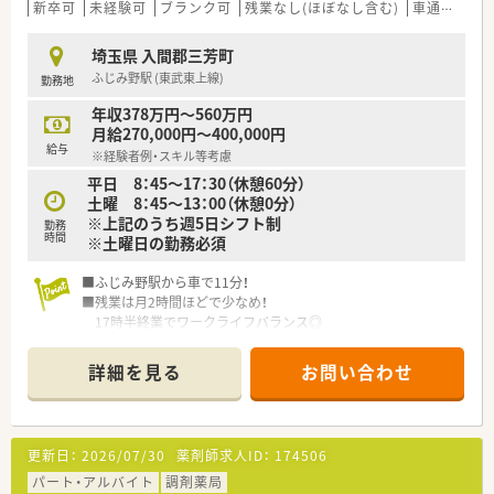
雑貨の補充や店舗運営を他職種に任せて薬剤師の負担を軽減し
新卒可
未経験可
ブランク可
残業なし(ほぼなし含む)
車通勤可
ています。
埼玉県 入間郡三芳町
【求人情報について】
ふじみ野駅 (東武東上線)
勤務地
■正社員の想定年収は450万円から600万円となっており、ご経
験やスキルを十分に考慮した上で決定される納得感のある体系
年収378万円～560万円
です。
月給270,000円～400,000円
■ナショナル社員や広域エリア社員、自宅から通える狭域エリア
給与
※経験者例・スキル等考慮
社員など、自身の希望に合わせて勤務地域を柔軟に選択すること
平日 8：45～17：30（休憩60分）
が可能です。
土曜 8：45～13：00（休憩0分）
■残業代は1分単位で別途支給されるため働いた分がしっかりと
※上記のうち週5日シフト制
還元されるほか、昇給や年2回の賞与といった待遇面も非常に充
勤務
時間
※土曜日の勤務必須
実しています。
【想定される業務内容】
■ふじみ野駅から車で11分！
■主な業務は処方箋に基づく調剤や監査、服薬指導のほか、ドラ
■残業は月2時間ほどで少なめ！
ッグストア併設店としてOTC医薬品のカウンセリング販売も行
17時半終業でワークライフバランス◎
います。
■有給休暇消化率は90％！
■1店舗2ライン制によりレジ業務や品出しなどの店舗運営業務
お休みもしっかり取れます♪
詳細を見る
お問い合わせ
は専任スタッフが行うため、薬剤師本来の専門業務に集中できる
■薬局長候補の募集です♪
環境です。
■最新のカメラ監査指導システムを導入しているため、調剤ミス
を未然に防ぎながら安全かつ正確に業務を進めることが可能に
更新日：
2026/07/30
薬剤師求人ID：
174506
なっています。
パート・アルバイト
調剤薬局