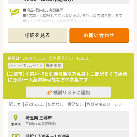
■雰囲気重視で職場を選びたい方
■薬だけでなく、食などの健康面より患者様を支えたい方。
■埼玉・都内に3店舗展開
■地域活動に興味のある方。
■3店舗とも開局して間もないため、きれいな店舗で働けます
■とても穏やかなお人柄の社長さんです♪
詳細を見る
お問い合わせ
更新日：
2026/07/17
薬剤師求人ID：
422035
パート・アルバイト
調剤薬局
【三郷市】≪週4～5日勤務可能な方急募≫三郷駅すぐで通勤
に便利！一人薬剤師可能な方の募集です
検討リストに追加
駅チカ
週32h以上
転勤なし
積雪なし
教育制度あり
シフト制
埼玉県 三郷市
三郷駅 (JR武蔵野線)
勤務地
時給1,700円～2,000円