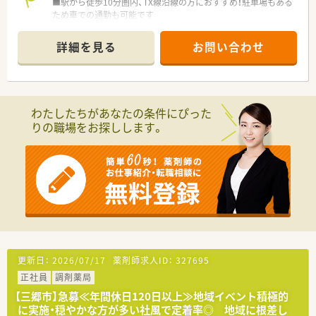
■駅から徒歩10分圏内、TX線沿線の方におすすめ！駐車場もある
ため車での通勤も可能です
詳細を見る
お問い合わせ
わたしたちがあなたの条件にぴった
りの職場をお探しします。
更新日：
2026/07/17
薬剤師求人ID：
327695
正社員
調剤薬局
【三郷市】急募≪年間休日120日以上≫地域イベント積極的
に実施・穏やかな方が多い社風で定着率◎ 地域に根差し