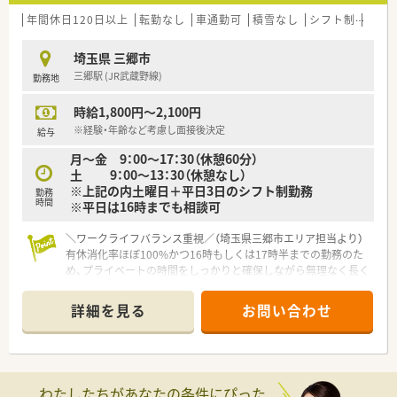
仕事も発生いたします
■納期を守るべく、資材の入荷作業から加工・出荷作業にも携わ
年間休日120日以上
転勤なし
車通勤可
積雪なし
シフト制
大手
っていただきます
■本社とのWeb会議出席や、月次資料作成、報告なども行ってい
埼玉県 三郷市
ただきます
三郷駅 (JR武蔵野線)
勤務地
時給1,800円～2,100円
※経験・年齢など考慮し面接後決定
給与
月～金 9：00～17：30（休憩60分）
土 9：00～13：30（休憩なし）
※上記の内土曜日＋平日3日のシフト制勤務
勤務
時間
※平日は16時までも相談可
＼ワークライフバランス重視／（埼玉県三郷市エリア担当より）
有休消化率ほぼ100%かつ16時もしくは17時半までの勤務のた
め、プライベートの時間をしっかりと確保しながら無理なく長く
働ける安心の環境が整っています。
＊------------------------------------------＊
詳細を見る
お問い合わせ
【店舗情報と応需状況について】
■三郷駅から車で8分の立地にあり、複数科目の処方箋を1日あ
たり100枚から130枚ほど応需しております。
■近隣のクリニックや病院からの処方箋を中心に受け付けてお
わたしたちがあなたの条件にぴった