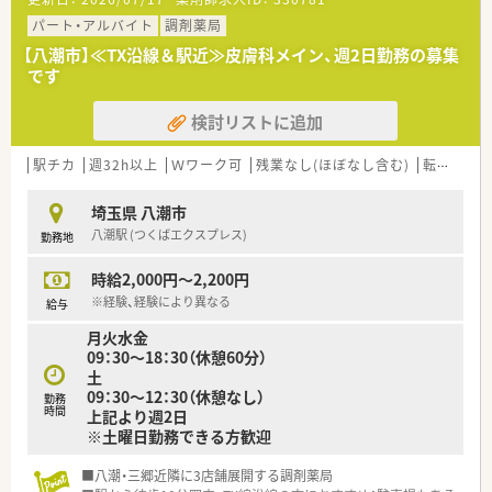
パート・アルバイト
調剤薬局
【八潮市】≪TX沿線＆駅近≫皮膚科メイン、週2日勤務の募集
です
検討リストに追加
駅チカ
週32h以上
Ｗワーク可
残業なし(ほぼなし含む)
転勤なし
埼玉県 八潮市
八潮駅 (つくばエクスプレス)
勤務地
時給2,000円～2,200円
※経験、経験により異なる
給与
月火水金
09：30～18：30（休憩60分）
土
09：30～12：30（休憩なし）
勤務
時間
上記より週2日
※土曜日勤務できる方歓迎
■八潮・三郷近隣に3店舗展開する調剤薬局