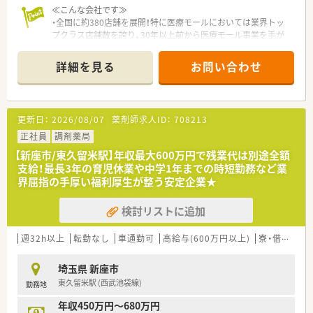
≪こんな会社です≫
・全国に約380店舗を展開！特に医療モールにおいては業界トッ
プクラス店舗数を誇り、30年以上前から医療モール事業を手が
けているパイオニア企業です。
・新規医療モールの自社開発や出店を毎年続けており、着実に店
詳細を見る
お問い合わせ
舗数を伸ばしています。
・ノルマなどは無くノビノビと成長する環境を意識している為、
非常に働きやすい社風です。
・社長は女性薬剤師で育休も取得されている方となり、女性が長
更新日：
2026/08/07
薬剤師求人ID：
708213
く働き続けられる企業を目指しています。育休はお子様が3歳に
なる迄、時短制度はお子様が小学生になるまで取得を延長する事
正社員
調剤薬局
が可能です。
【新座市/東久留米駅】年収最大600万円で残業代は別途全額
・有給取得率84％、残業は全社平均11時間程とメリハリをもって
支給！最長3年の育児休業や中学1年までの時短勤務など業
勤務することが可能です。
界屈指の手厚い福利厚生が整う安定企業★
≪こんな方におすすめ≫
検討リストに追加
・医療モールで様々な科目の経験を積みスキルアップしたい方。
・医療業界では高水準の人材定着率97％！産育休制度も充実して
いるため、1つの企業で長期就業されたい方。
週32h以上
転勤なし
車通勤可
高給与(600万円以上)
寮・借上社宅あり
・有給取得率84％、残業は全社平均11時間程、メリハリをもって
勤務されたい方
埼玉県 新座市
・将来的には、教育チームや採用チーム等、他部署へのキャリア
東久留米駅 (西武池袋線)
勤務地
チェンジも可能！将来様々な選択肢を検討したい方
年収450万円～680万円