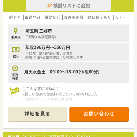
検討リストに追加
駅チカ
車通勤可
積雪なし
管理薬剤師
教育制度あり
大手チェーン以外
埼玉県 三郷市
三郷駅 (JR武蔵野線)
勤務地
年収396万円～550万円
※30歳 調剤経験者モデル賃金
給与
経験・年齢・就業条件により考慮します
月火水金土 09：00～18：00（休憩60分）
勤務
時間
○こんな方にお勧め○
・新しい薬局で薬局経営についても学びたい方
・調剤のスキルに自信のある方
詳細を見る
お問い合わせ
更新日：
2026/07/17
薬剤師求人ID：
330781