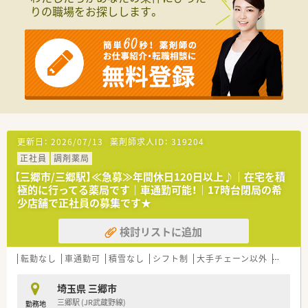
り、透析の患者様が隔週で来局される特徴があります。
りの職場をお探しします。
■常勤3名、パート4名、派遣2名の薬剤師が在籍し、事務員2名と
共に常時5〜6名体制で業務を行っています。
【職場環境と雰囲気】
■働いているスタッフは穏やかな性格の方が多く、お互い様とい
う思いやりの方針のもとで助け合って働いています。
■在籍している薬剤師の年齢層は30代から40代が中心であり、
わからないことも気軽に質問しやすい雰囲気です。
■新卒で入社した方がそのまま長く活躍し続けており、離職率が
極めて低く定着率が良いことが大きな特徴です。
更新日：
2026/07/13
薬剤師求人ID：
319204
正社員
調剤薬局
【三郷市/三郷駅】≪急募≫年間休日120日以上♪｜在宅を積
極的に行ってる薬局です｜車通勤可能！｜17時台閉局の希
少店舗で正社員の募集です★
検討リストに追加
転勤なし
車通勤可
積雪なし
シフト制
大手チェーン以外
ヘルプ
埼玉県 三郷市
三郷駅 (JR武蔵野線)
勤務地