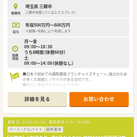
す。
埼玉県 三郷市
■昇給は年1回、賞与は年2回の支給があり、3年以上の勤務で退
三郷中央駅 (つくばエクスプレス)
勤務地
職金制度も適用されるため、腰を据えて長く働ける求人です。
年収500万円～600万円
【勤務実態について】
■1ヶ月単位の変形労働時間制を採用しており、日曜日と祝日に
※経験・年齢により考慮します
給与
加えてもう1日が休みとなる週休2日制でプライベートも充実し
月～金
ます。
09：00～18：30
■残業時間は月平均10時間から15時間程度と少なく、発生した
うち8時間（休憩60分）
場合も1分単位で計算して手当が全額支給される仕組みです。
勤務
土
■店舗間の距離は約1.5kmと近接しているため、応援業務の際も
時間
09：00～14：00（休憩なし）
社用車を利用してスムーズに移動することが可能となっていま
す。
■日本で初めての調剤薬局フランチャイズチェーン、独立のため
の多くの実績とノウハウがある会社です。
■独立に興味がある方もおすすめ！
詳細を見る
お問い合わせ
更新日：
2026/07/24
薬剤師求人ID：
583496
パート・アルバイト
調剤薬局