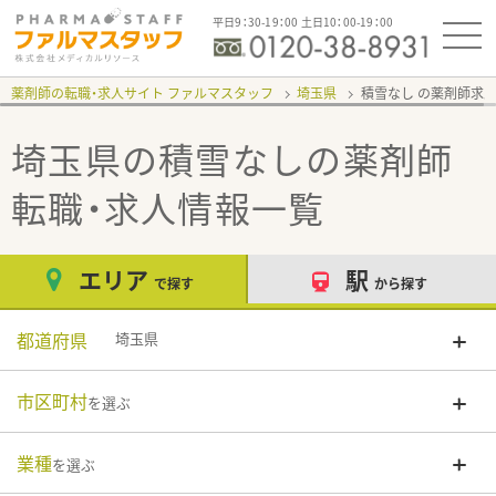
平日9：30-19：00 土日10：00-19：00
薬剤師の転職・求人サイト ファルマスタッフ
埼玉県
積雪なし
埼玉県の積雪なし
の薬剤師
転職・求人情報一覧
エリア
駅
で探す
から探す
都道府県
埼玉県
市区町村
を選ぶ
業種
を選ぶ