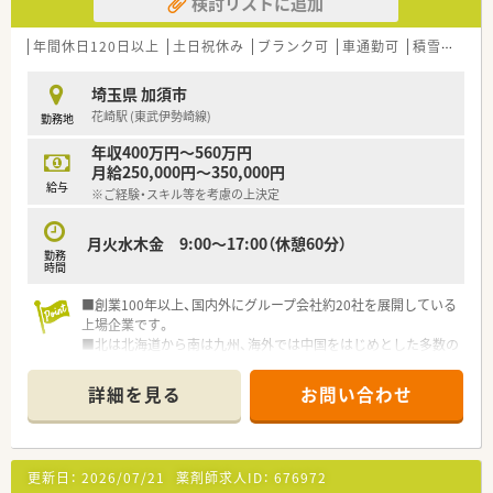
検討リストに追加
年間休日120日以上
土日祝休み
ブランク可
車通勤可
積雪なし
埼玉県 加須市
花崎駅 (東武伊勢崎線)
勤務地
年収400万円～560万円
月給250,000円～350,000円
給与
※ご経験・スキル等を考慮の上決定
月火水木金 9:00～17:00（休憩60分）
勤務
時間
■創業100年以上、国内外にグループ会社約20社を展開している
上場企業です。
■北は北海道から南は九州、海外では中国をはじめとした多数の
国々にも事業展開をしています。
■国内での物流に留まらず海外も含めて幅広く事業を展開して
詳細を見る
お問い合わせ
おります。
■平均勤続年数は約14年、有給休暇取得平均日数も高水準でワ
ークライフバランスを重視しております。
■研修制度も充実しており、新入社員・中堅社員・管理職まで全社
更新日：
2026/07/21
薬剤師求人ID：
676972
員のための研修がございます。