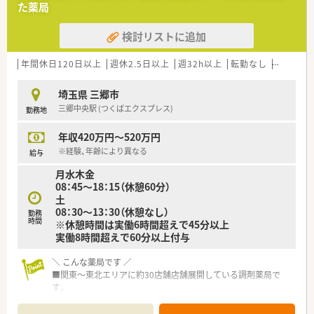
た薬局
検討リストに追加
年間休日120日以上
週休2.5日以上
週32h以上
転勤なし
車通勤可
埼玉県 三郷市
三郷中央駅 (つくばエクスプレス)
勤務地
年収420万円～520万円
※経験、年齢により異なる
給与
月水木金
08：45～18：15（休憩60分）
土
08：30～13：30（休憩なし）
勤務
時間
※休憩時間は実働6時間超えで45分以上
実働8時間超えで60分以上付与
＼ こんな薬局です ／
■関東～東北エリアに約30店舗店舗展開している調剤薬局で
す。
■「薬」と「食」で患者様をトータルサポート。「在宅」や「栄養指
導」に注力しており、薬剤業務とともに栄養指導業務に関する専