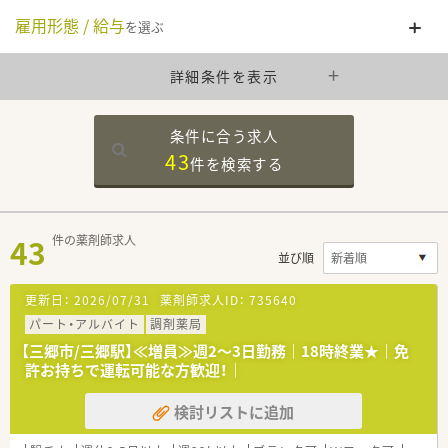
雇用形態 / 給与
を選ぶ
詳細条件を表示
条件に合う求人
43
件を
検索する
43
件の薬剤師求人
並び順
更新日：
2026/07/31
薬剤師求人ID：
735640
パート・アルバイト
調剤薬局
【三郷市/三郷駅】≪増員≫週2～3日勤務｜18時終業★｜免
許お持ちで運転可能な方歓迎！｜
検討リストに追加