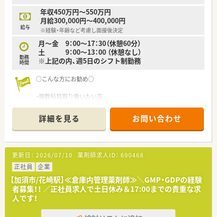
年収450万円～550万円
月給300,000円～400,000円
給与
※経験・年齢など考慮し面接後決定
月～金 9：00～17：30（休憩60分）
土 9：00～13：00 （休憩なし）
勤務
※上記の内、週5日のシフト制勤務
時間
○こんな方にお勧め○
・複数科目取り扱いたい方
・定時早めの薬局を希望する方
・車通勤を希望する方
詳細を見る
お問い合わせ
更新日：
2026/07/10
薬剤師求人ID：
690468
正社員
企業
【加須市/花崎駅】≪倉庫内管理薬剤師≫＼GMP・GDPの経験
者募集！！ ／正社員求人で土日休み＆17:00までの貴重な求
人です！