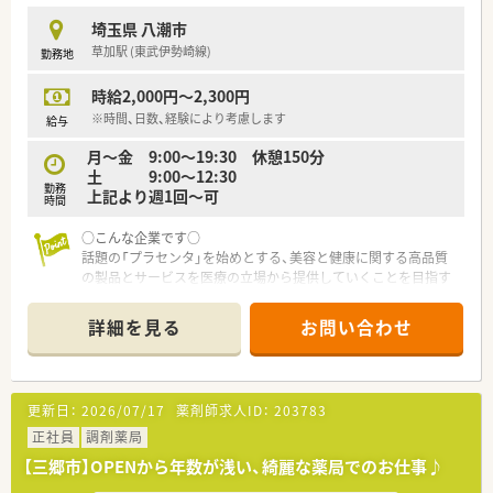
■本部薬剤師によるフォロー体制が整っており、有給休暇が取得
埼玉県 八潮市
しやすい環境を実現しています。
草加駅 (東武伊勢崎線)
勤務地
■転居を伴う異動は原則としてないため、地域に根ざして腰を据
えて長く勤務することが可能です。
時給2,000円～2,300円
【職場環境と雰囲気】
※時間、日数、経験により考慮します
給与
■エリア長を中心に店舗間の連携体制が構築されており、会社全
月～金 9:00～19:30 休憩150分
体で協力し合う風土があります。
土 9:00～12:30
■新卒入社の若手から経験豊富なベテランまで、幅広い世代の薬
勤務
上記より週1回～可
剤師が活躍している職場です。
時間
■すべての職員が「一つのチーム」という意識を大切にしてお
り、連携しながら業務を進めます。
○こんな企業です○
話題の「プラセンタ」を始めとする、美容と健康に関する高品質
の製品とサービスを医療の立場から提供していくことを目指す
会社です。
詳細を見る
お問い合わせ
処方箋の調剤だけでなく、一般薬のカウンセリング販売や健康相
談も行っています。
地域住民の皆様に対し、トータルヘルスケアを理想としていま
す。
更新日：
2026/07/17
薬剤師求人ID：
203783
正社員
調剤薬局
【三郷市】OPENから年数が浅い、綺麗な薬局でのお仕事♪