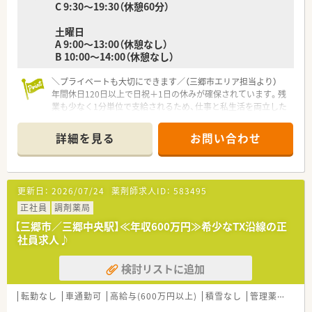
C 9:30～19:30（休憩60分）
土曜日
A 9:00～13:00（休憩なし）
B 10:00～14:00（休憩なし）
＼プライベートも大切にできます／（三郷市エリア担当より）
年間休日120日以上で日祝＋1日の休みが確保されています。残
業も少なく1分単位で支給されるため、仕事と私生活を両立した
い方に最適ですよ。
＊------------------------------------------＊
詳細を見る
お問い合わせ
【店舗情報と応需状況について】
■三郷中央駅から車で6分の立地にあり、2024年にリニューアル
オープンしたばかりの非常に清潔感がある綺麗な店舗です。
更新日：
2026/07/24
薬剤師求人ID：
583495
■内科や循環器科、小児科など多科目の処方箋を1日平均70枚か
ら80枚ほど応需しており、幅広い知識を習得できる環境です。
正社員
調剤薬局
■待合室は15名ほどが座れる広々とした設計となっており、最
【三郷市／三郷中央駅】≪年収600万円≫希少なTX沿線の正
新の自動分包機を2台導入して業務の効率化を図っています。
社員求人♪
【求人情報について】
検討リストに追加
■年収は新卒420万円から、50代のベテラン層であれば最大700
万円までの提示が可能で、経験や能力を正当に評価いたします。
■住宅補助についても相談可能となっており、若手の方であれば
転勤なし
車通勤可
高給与(600万円以上)
積雪なし
管理薬剤師
家賃の半分程度を会社が負担する手厚いサポートも検討頂けま