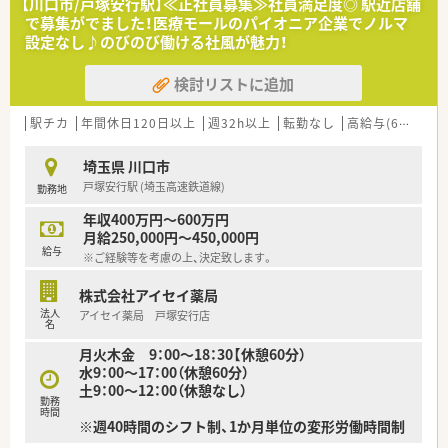
【川口市/戸塚安行駅】≪正社員募集≫社員満足度◎ 駅近店舗
タッフが3名在籍してチームで業務を分担しています。
で募集がでました！医療モールのパイオニア企業でノルマ
設定なし♪のびのび働ける社風が魅力！
【求人情報について】
■年収はご経験などを考慮し400万円から600万円の範囲で決定
検討リストに追加
され、年に2回の賞与や年1回の昇給制度が用意されています。
■年間休日は123日確保されており、日曜日と祝日のお休みに加
えてシフトによるお休みをしっかりと取得可能な環境です。
駅チカ
年間休日120日以上
週32h以上
転勤なし
高給与(600万円以上)
■借上社宅制度やインフルエンザ予防接種の補助など、ご自身の
ライフスタイルに合わせた多彩な福利厚生が充実しています。
埼玉県 川口市
戸塚安行駅 (埼玉高速鉄道線)
勤務地
【やりがい/おすすめポイント】
■地域の医療機関との密な連携により、医師との顔が見える良好
年収400万円～600万円
な関係性を構築してチーム医療の重要な一員として活躍できる
月給250,000円～450,000円
点です。
給与
※ご経験等を考慮の上、決定致します。
■現場主義を大切にする社風が根付いており、自らのアイデアや
意見を積極的に発信しながらやりがいを持って取り組める環境
株式会社アイセイ薬局
です。
法人
アイセイ薬局 戸塚安行店
■営業利益率が10パーセント超と非常に高く、報酬改定の影響
名
を受けにくい安定した経営基盤のもとで安心して長期勤務がで
月火木金 9：00～18：30【休憩60分）
きます。
水9：00～17：00（休憩60分）
土9：00～12：00（休憩なし）
勤務
時間
※週40時間のシフト制、1か月単位の変形労働時間制