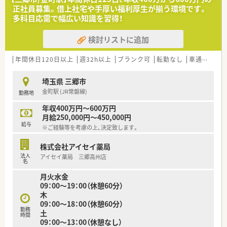
正社員募集。借上社宅や手厚い福利厚生が揃う環境です。
【法人特徴について】
多科目応需で幅広い知識を習得！
■2018年の設立以来より多くの医療従事者や患者様を支えるべ
く情熱を注いでおります。
検討リストに追加
■多様な働き方実践ゴールド認定を受けており現在はプラチナ
認定を目指し成長中です。
■埼玉県内を中心に地域密着型の薬局を展開し高齢者施設への
年間休日120日以上
週32h以上
ブランク可
転勤なし
車通勤可
高
指導でも実績を重ねています。
埼玉県 三郷市
【想定される業務内容】
金町駅 (JR常磐線)
勤務地
■店内での処方箋調剤や鑑査作業および患者様への丁寧な服薬
指導をお任せいたします。
年収400万円～600万円
■高齢者施設様を中心とした在宅訪問指導および医療機関への
月給250,000円～450,000円
往診同行を担って頂きます。
給与
※ご経験等を考慮の上、決定致します。
■処方変更への迅速な対応や残薬調整および施設スタッフ様と
の連携業務を行います。
株式会社アイセイ薬局
法人
アイセイ薬局 三郷高州店
名
月火水金
09：00～19：00（休憩60分）
木
09：00～18：00（休憩60分）
勤務
土
時間
09：00～13：00（休憩なし）