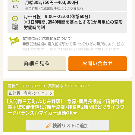
月給308,750円～403,300円
給与
※ご経験・ご就業条件などにより異なる
月～日祝 9:00～22:00（休憩60分）
※1日8時間、週40時間を基本とする1か月単位の変形
勤務
労働時間制
時間
【店舗情報と応需状況について】
■西武池袋線の東久留米駅から車で5分ほどの場所にあり、処方
箋は面対応で1日あたり10枚から20枚程度を応需しています。
■薬剤師の人数は1名から2名体制となっており、一人ひとりの
患者様に対してじっくりと向き合いながら丁寧な服薬指導を行
詳細を見る
お問い合わせ
えます。
■営業時間は月曜日から土曜日の9時30分から19時までとなっ
ており、日曜日と祝日が定休日なので予定が立てやすい環境で
す。
更新日：
2026/07/30
薬剤師求人ID：
589227
【法人特徴について】
正社員
病院・クリニック
■直近15年で売上高が4倍に成長している非常に安定した経営
【入間郡三芳町/ふじみ野駅】＼急募・薬局長候補／精神科療
基盤を誇り、多角的な店舗展開で着実な高収益を実現している企
養＋認知症病院！17時半終業・残業月2時間ほどでライフワ
業です。
ークバランス◎マイカー通勤OK★
■厚生労働省が定める健康サポート薬局の認定取得にも注力し
ており、予防から介護まで地域医療の拠点となることを目指して
検討リストに追加
います。
■1店舗2ライン制という独自の分業体制を導入しており、日用