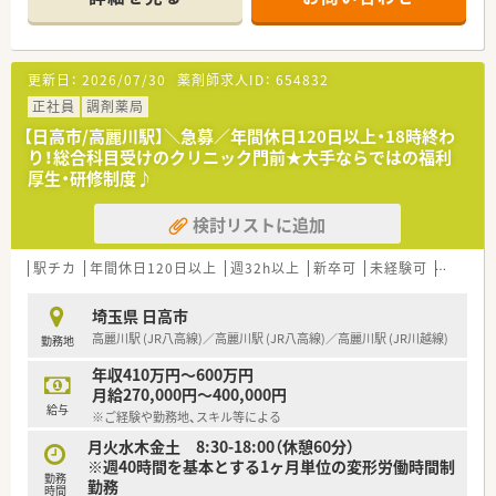
■薬局の雰囲気も良く、すぐに慣れていただけます。
更新日：
2026/07/30
薬剤師求人ID：
654832
正社員
調剤薬局
【日高市/高麗川駅】＼急募／年間休日120日以上・18時終わ
り！総合科目受けのクリニック門前★大手ならではの福利
厚生・研修制度♪
検討リストに追加
駅チカ
年間休日120日以上
週32h以上
新卒可
未経験可
ブラン
埼玉県 日高市
高麗川駅 (JR八高線)／高麗川駅 (JR八高線)／高麗川駅 (JR川越線)
勤務地
年収410万円～600万円
月給270,000円～400,000円
給与
※ご経験や勤務地、スキル等による
月火水木金土 8:30-18:00（休憩60分）
※週40時間を基本とする1ヶ月単位の変形労働時間制
勤務
勤務
時間