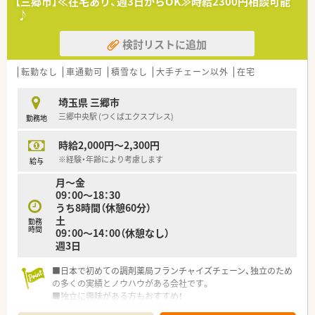
【三郷市】≪在宅あり、週3日からOK≫時給2300円相談可能
♪
検討リストに追加
転勤なし
車通勤可
積雪なし
大手チェーン以外
在宅
埼玉県 三郷市
三郷中央駅 (つくばエクスプレス)
勤務地
時給2,000円～2,300円
※経験・年齢により考慮します
給与
月～金
09：00～18：30
うち8時間（休憩60分）
土
勤務
時間
09：00～14：00（休憩なし）
週3日
■日本で初めての調剤薬局フランチャイズチェーン、独立のため
の多くの実績とノウハウがある会社です。
■独立に興味がある方もおすすめ！