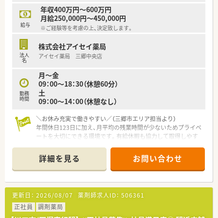
■現在の店舗体制を見直し、欠員補充として将来の店舗運営を担
年収400万円～600万円
う新たな人材を急募として求めて採用活動を行っております。
月給250,000円～450,000円
■調剤経験が2年以上あり、今後のキャリアとして管理薬剤師や
給与
※ご経験等を考慮の上、決定致します。
店長などのマネジメント職を目指す方を歓迎いたします。
■地域連携薬局の薬剤師として日々の業務に意欲的に取り組み、
株式会社アイセイ薬局
かかりつけ機能の充実に向けて長く活躍いただける方です。
法人
アイセイ薬局 三郷中央店
名
月～金
09：00～18：30（休憩60分）
土
勤務
時間
09：00～14：00（休憩なし）
＼お休み充実で働きやすい／（三郷市エリア担当より）
年間休日123日に加え、月平均の残業時間が少ないためプライベ
ートを大切にできる環境です。有給休暇も協力して取得しやす
く、メリハリをつけて働けます。
＊------------------------------------------＊
詳細を見る
お問い合わせ
【店舗情報と応需状況について】
■最寄り駅である三郷中央駅から徒歩3分と非常にアクセス良好
な立地にて、地域の患者さまへ医療を提供しております。
更新日：
2026/08/07
薬剤師求人ID：
506361
■内科や耳鼻科をはじめとする多科目を応需しており、1日の処
方箋応需枚数は平均130枚から140枚の環境です。
正社員
調剤薬局
■勤務者数は常勤薬剤師4名とパート薬剤師3名に加え、事務ス