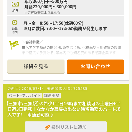
年収360万円～500万円
月給220,000円～300,000円
給与
※ご経験等により異なる
月～金 8:50～17:50(休憩60分)
※月に数回、7:00～17:50の勤務が発生します
勤務
時間
＼会社特徴／
■ヘアケア商品の開発・販売をはじめ、化粧品や日用雑貨の製造
まで幅広く手掛ける、業界内でも知名度のある老舗企業です
■東京本社を中心に全国に拠点を展開し、自社オンラインショッ
プも運営するなど、多角的な販売網を構築しています
詳細を見る
お問い合わせ
＼おすすめポイント／
■今回は部門強化に伴う増員募集となっており、複数の薬剤師が
在籍する安心の体制で業務に取り組んでいただけます
更新日：
2026/07/14
薬剤師求人ID：
725585
■年間休日は125日！土日祝休みのため、プライベートと仕事の
メリハリをつけて働きたい方に最適な環境です
パート・アルバイト
調剤薬局
【三郷市/三郷駅】≪希少！平日16時まで相談可≫土曜日+平
＼業務内容補足／
日週3日勤務｜なかなか募集の出ない時短勤務のパート求
■製造管理業務をご担当いただきます
人です！｜車通勤可能♪
■製造加工スケジューリング及び現場管理、入出荷業務、倉庫管
理業務、各現場での対応やマネジメントが主です
検討リストに追加
■製造ラインの作業補助も発生するため資材の持ち運びなど力