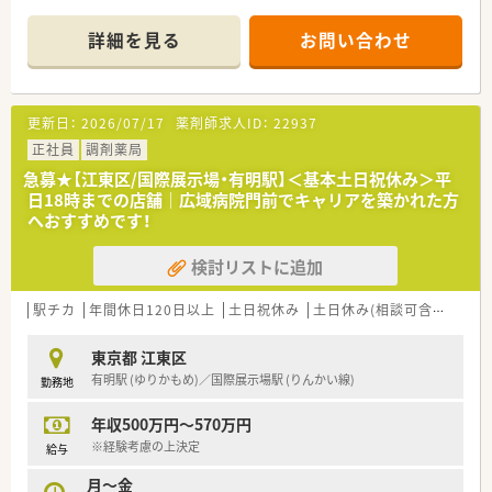
■処方箋は1日あたり100枚程で、在宅は個人宅2件と施設3件を
◎木曜日が定休日のため、プライベートの予定が立てやすいです
担当します。
詳細を見る
お問い合わせ
■調剤室も広く、調剤棚やテーブルについても整理整頓がされて
います。
■薬剤師は常勤1名、パート3名。30～50代の方が活躍中。皆さま
丁寧で分かりやすい説明をされています。
更新日：
2026/07/17
薬剤師求人ID：
22937
【法人特徴について】
正社員
調剤薬局
■親会社が不動産会社であるため、非常に安定した経営基盤を持
急募★【江東区/国際展示場・有明駅】＜基本土日祝休み＞平
っていることが強みです。
日18時までの店舗｜広域病院門前でキャリアを築かれた方
■地域に根差した展開を進めており、転居を伴う異動の心配がな
へおすすめです！
く安心して働けます。
■今後も新規出店を計画しており、会社の成長と共にキャリアを
検討リストに追加
築いていける環境です。
【勤務実態について】
駅チカ
年間休日120日以上
土日祝休み
土日休み(相談可含む)
週3
■残業時間は月平均10時間程度と少なめで、プライベートな時
間を大切にできます。
東京都 江東区
■年間休日120日以上に加え、夏季休暇として5日間の休暇を取
有明駅 (ゆりかもめ)／国際展示場駅 (りんかい線)
勤務地
得することが可能です。
■近隣店舗とのヘルプ体制が整っているため、お子様の学校行事
年収500万円～570万円
などにも柔軟に対応できます。
※経験考慮の上決定
給与
月～金