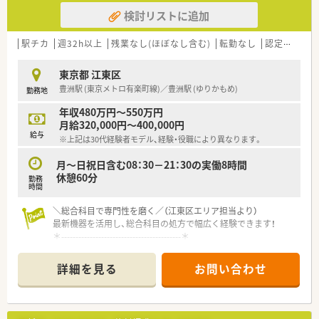
通常シフトより年収がしっかり反映されます。
検討リストに追加
■24時間営業のため夜勤帯は基本、夜勤選任パートが担当して
おり、緊急時以外の勤務はありません。
■遅番対応には1回1000円の手当があり夜勤には1回7000円の
駅チカ
週32h以上
残業なし(ほぼなし含む)
転勤なし
認定薬剤師取得支援あり
手当が支給されるため頑張りが給与に直結します。
東京都 江東区
【法人特徴について】
豊洲駅 (東京メトロ有楽町線)／豊洲駅 (ゆりかもめ)
勤務地
■同法人としては江東区内に4店舗を運営しておりますが、グル
ープとしては全国に約100店舗を展開している薬局です。
年収480万円～550万円
■調剤薬局事業だけでなく医薬品販売や介護用品の販売ならび
月給320,000円～400,000円
にリースなど幅広い事業を展開し地域社会に貢献しています。
給与
※上記は30代経験者モデル、経験・役職により異なります。
月～日祝日含む08：30－21：30の実働8時間
休憩60分
勤務
時間
＼総合科目で専門性を磨く／（江東区エリア担当より）
最新機器を活用し、総合科目の処方で幅広く経験できます！
＊------------------------------------------＊
【店舗情報と応需状況について】
詳細を見る
お問い合わせ
■豊洲駅から徒歩5分の好立地であり総合科目や小児科を中心に
平日200枚から250枚の処方箋を応需しております。。
■最新の全自動ピッキング機や全自動分包機など多様な調剤機
器を導入しております。