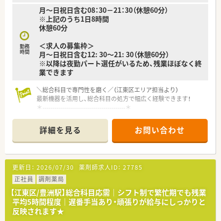
月～日祝日含む08：30－21：30（休憩60分）
※上記のうち1日8時間
休憩60分
＜求人の募集枠＞
勤務
時間
月～日祝日含む12: 30～21: 30（休憩60分）
※以降は夜勤パート選任がいるため、残業ほぼなく終
業できます
＼総合科目で専門性を磨く／（江東区エリア担当より）
最新機器を活用し、総合科目の処方で幅広く経験できます！
＊------------------------------------------＊
【店舗情報と応需状況について】
詳細を見る
お問い合わせ
■豊洲駅から徒歩5分の好立地であり総合科目や小児科を中心に
平日200枚から250枚の処方箋を応需しております。。
■最新の全自動ピッキング機や全自動分包機など多様な調剤機
器を導入しております。
更新日：
2026/07/30
薬剤師求人ID：
27785
■繁忙期でも残業時間は月5時間程度です。
正社員
調剤薬局
【勤務実態について】
【江東区/豊洲駅】総合科目応需｜シフト制で繁忙期でも残業
■基本となる勤務時間は8時30分～21時30分の間で実働8時間
平均5時間程度｜遅番手当あり・頑張りが給与にしっかりと
のシフト制となりメインとなります。
反映されます★
■今回のこちらの求人は遅番12：30～21：30選任枠の募集です、