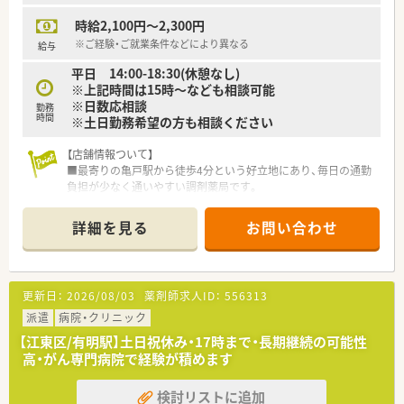
（隔週）のご勤務となります。
時給2,100円～2,300円
■土日勤務ができる方であれば、平日フルタイム勤務についても
ご相談可能です。
※ご経験・ご就業条件などにより異なる
給与
平日 14:00-18:30(休憩なし)
※上記時間は15時～なども相談可能
※日数応相談
勤務
時間
※土日勤務希望の方も相談ください
【店舗情報ついて】
■最寄りの亀戸駅から徒歩4分という好立地にあり、毎日の通勤
負担が少なく通いやすい調剤薬局です。
■内科や耳鼻科、精神科をメインに応需しており、1日あたり70
枚～80枚の処方箋に対応しています。
詳細を見る
お問い合わせ
【法人特徴について】
■東京都と神奈川県において計2店舗の調剤薬局を展開してお
り、地域に密着した医療サービスを提供しています。
更新日：
2026/08/03
薬剤師求人ID：
556313
■自分のゴールを見据えて仕事を通じて人間的な成長を続ける
ことを経営理念に掲げている成長企業です。
派遣
病院・クリニック
■代表自身が薬剤師として現場に立って管理業務を行っている
【江東区/有明駅】土日祝休み・17時まで・長期継続の可能性
ため、現場の意見が通りやすい風通しの良い会社です。
高・がん専門病院で経験が積めます
【求人について】
検討リストに追加
■パートタイムでの募集となっており、ご経験や勤務条件を考慮