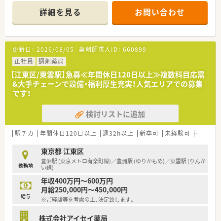
■東雲駅からバスで7分の立地にあり、内科と循環器科をメイン
詳細を見る
お問い合わせ
に応需している薬局です。
■1日あたり10枚前後の処方箋に加えて、特別養護老人ホームの
対応も毎月発生します。
■薬剤師1名と事務員2名が在籍しており、少数精鋭で協力しな
更新日：
2026/08/05
薬剤師求人ID：
660899
がら業務を行っています。
正社員
調剤薬局
【募集背景と求める人物像について】
【江東区/東雲駅】急募≪年間休日120日以上≫複数科目応需
■新規出店を見据えた事業拡大のための増員募集で、会社と共に
&大手チェーンで設備・福利厚生充実！人気エリアでの募集
成長できる方を求めています。
です！
■1日30枚以上の処方箋対応を確実に行えるような、高い業務処
理能力を持つ方を歓迎しております。
検討リストに追加
■地域密着の理念に賛同し、周囲と協調しながら円滑にコミュニ
ケーションをとれる方です。
駅チカ
年間休日120日以上
週32h以上
新卒可
未経験可
残業なし
【法人特徴について】
■江戸川区エリアを中心に出店しており、今後も積極的な新規店
東京都 江東区
舗の展開を計画しています。
豊洲駅 (東京メトロ有楽町線)／豊洲駅 (ゆりかもめ)／東雲駅 (りんか
勤務地
■不動産会社を親会社に持ち、自社ビルでのモール展開を進める
い線)
ことで経営基盤は安定です。
年収400万円～600万円
■誘致する医師とも対等で良好な関係を築いており、疑義照会も
月給250,000円～450,000円
スムーズに行える社風です。
給与
※ご経験等を考慮の上、決定致します。
株式会社アイセイ薬局