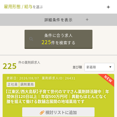
雇用形態 / 給与
を選ぶ
詳細条件を表示
条件に合う求人
225
件を
検索する
225
件の薬剤師求人
並び順
更新日：
2026/08/07
薬剤師求人ID：
26431
正社員
調剤薬局
【江東区/西大島駅】子育て世代のママさん薬剤師活躍中｜年
間休日120日以上｜年収500万円可｜異動もほとんどなく
腰を据えて働ける数舗店展開の地場薬局です
検討リストに追加