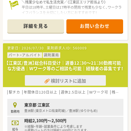
＼残業少なめで私生活充実／（江東区エリア担当より）
平日は18時半、土曜日は17時半の閉局で残業も少なく、ワークラ
イフバランスを大切にしたい方におすすめです！
＊------------------------------------------＊
詳細を見る
お問い合わせ
【店舗情報と応需状況について】
■JR京葉線の潮見駅から徒歩3分という駅チカの好立地で、毎日
の通勤が非常に便利です。
■主に近隣の内科クリニックからの処方箋を応需しており、1日
更新日：
2026/07/30
薬剤師求人ID：
560009
の枚数は30枚程度と穏やかです。
■薬剤師は常勤2名とパート1名の3名体制で、ゆとりを持って業
パート・アルバイト
調剤薬局
務に取り組むことができます。
【江東区/豊洲】総合科目受け｜遅番12：30～21：30勤務可能
な方優遇｜Wワーク等のご相談も可能｜経験者の募集です！
【法人特徴について】
■関東と宮城に5店舗を展開する、地域密actな医療を大切にす
検討リストに追加
る個人薬局です。
■代表取締役自身も現役の薬剤師であり、現場で働くスタッフと
同じ目線で運営されています。
駅チカ
年間休日120日以上
週休2.5日以上
Ｗワーク可
残業なし(ほぼなし含む)
■門前のドクターと二人三脚で、地域の患者様に親しまれる薬局
作りを心掛けています。
東京都 江東区
豊洲駅 (東京メトロ有楽町線)／豊洲駅 (ゆりかもめ)
勤務地
【勤務実態について】
■処方箋枚数が落ち着いているため残業は少ない環境です。
時給2,100円～2,500円
■一人あたりの担当枚数に余裕があるため、焦ることなく自分の
※経験・年齢・就業条件により考慮します
ペースで仕事ができます。
給与
※夜勤パートの方は時給2,600円となります。