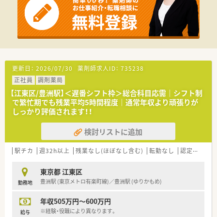
ープとしては全国に約100店舗を展開している薬局です。
■調剤薬局事業だけでなく医薬品販売や介護用品の販売ならび
にリースなど幅広い事業を展開し地域社会に貢献しています。
更新日：
2026/07/30
薬剤師求人ID：
735238
正社員
調剤薬局
【江東区/豊洲駅】＜遅番シフト枠＞総合科目応需｜シフト制
で繁忙期でも残業平均5時間程度｜通常年収より頑張りが
しっかり評価されます！！
検討リストに追加
駅チカ
週32h以上
残業なし(ほぼなし含む)
転勤なし
認定薬剤師取得支援あり
東京都 江東区
豊洲駅 (東京メトロ有楽町線)／豊洲駅 (ゆりかもめ)
勤務地
年収505万円～600万円
※経験・役職により異なります。
給与