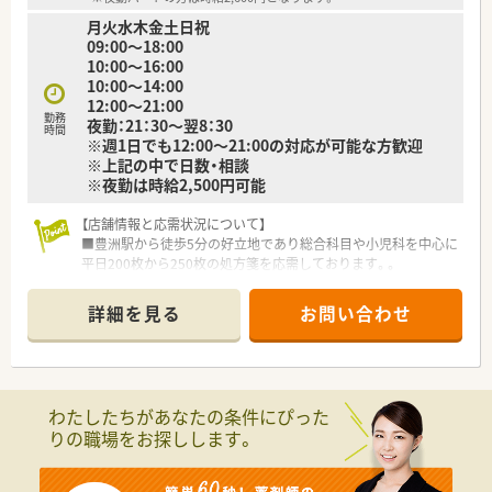
■平日は18時半、土曜は17時半に閉局するため、仕事後のプライ
月火水木金土日祝
ベートな時間も大切にできます。
09:00～18:00
10:00～16:00
【職場環境と雰囲気】
10:00～14:00
■社長ご自身がお優しいお人柄で、薬局全体もアットホームで穏
12:00～21:00
やかな雰囲気に包まれています。
勤務
夜勤：21：30～翌8：30
■難しい業務や高いスキルは求められず、患者様への気配りを大
時間
※週1日でも12:00～21:00の対応が可能な方歓迎
切にする風土があります。
※上記の中で日数・相談
■門前のクリニックと非常に良好な関係が築けており、安心して
※夜勤は時給2,500円可能
業務に集中できる環境です。
【店舗情報と応需状況について】
■豊洲駅から徒歩5分の好立地であり総合科目や小児科を中心に
平日200枚から250枚の処方箋を応需しております。。
■最新の全自動ピッキング機や全自動分包機など多様な調剤機
器を導入しております。
詳細を見る
お問い合わせ
■繁忙期でも残業時間は月5時間程度です。
【勤務実態について】
■基本となる勤務時間は8時30分～21時30分の間で実働8時間
のシフト制を設けております。
わたしたちがあなたの条件にぴった
■24時間営業のため夜勤帯は選任パートが担当しております。
りの職場をお探しします。
【法人特徴について】
■同法人としては江東区内に4店舗を運営しておりますが、グル