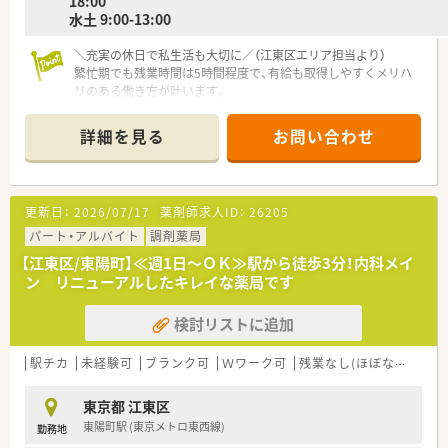
18
水土 9:00-13:00
＼充実の休日で私生活も大切に／（江東区エリア担当より）
繁忙期でも残業時間は5時間程度で、有給も取得しやすくメリハ
リのある働き方が叶います。
＊------------------------------------------＊
【店舗情報と応需状況について】
詳細を見る
お問い合わせ
■都営新宿線「大島駅」から徒歩2分という駅チカの好立地で、毎
日の通勤も非常に便利です。
■主に隣接する内科クリニックからの処方箋を応需しており、1
日の枚数は50～80枚です。
更新日：
2026/07/17
薬剤師求人ID：
26205
■常勤薬剤師3名体制で、外来のほか個人宅15件の在宅業務にも
取り組んでいます。
パート・アルバイト
調剤薬局
【江東区/東陽町】≪週1日～ＯＫ≫駅から徒歩3分！内科メイ
【勤務実態について】
ン リニューアルしたキレイな薬局です
■勤務時間は18時まで、月の平均残業時間は5時間と少なく、終
業後も充実させられます。
検討リストに追加
■週休2.5日の週と週休1.5日の週を組み合わせたシフト体制を
採用しています。
■有給休暇の平均取得日数は10日以上と高く、お休みが取りや
駅チカ
未経験可
ブランク可
Ｗワーク可
残業なし(ほぼなし含む)
すい風土が根付いています。
東京都 江東区
【法人特徴について】
東陽町駅 (東京メトロ東西線)
勤務地
■全国にグループ会社含め280店舗以上を展開しており、安定し