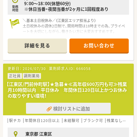
9：00～18：00(休憩60分)
勤務
※休日当番・夜間当番が2ヶ月に1回程度あり
時間
＼基本土日祝休み／（江東区エリア担当より）
土日祝休みの週休2日制で、開局時間は18時までの為、プライベ
ートを大切にしながら、働きたい方に大変おすすめです。
＊------------------------------------------＊
【店舗情報と応需状況について】
詳細を見る
お問い合わせ
■国際展示場駅および有明駅から徒歩1分という非常にアクセス
の良い好立地にて運営している便利な薬局です。
■総合科目をメインに1日あたり30枚～70枚程度の処方箋を応
需しており幅広い処方内容を経験できます。
更新日：
2026/07/30
薬剤師求人ID：
666058
■これまで総合病院の門前薬局で様々な処方箋に触れ幅広い知
識と経験を培ってこられた中堅の薬剤師が中心となり活躍中で
正社員
調剤薬局
す。
【江東区/門前仲町駅】★急募★≪高年収600万円も可≫残業
月10時間以内 平日休み 年間休日120日以上かつお休み
【法人特徴について】
の取りやすい環境！
■全国に約100店舗を展開するチェーン薬局のグループであり新
規開局や事業買収を通じて毎年着実に成長しています。
検討リストに追加
■調剤薬局事業だけでなく医薬品販売や介護用品の販売および
リースなど医療福祉分野で幅広く事業を行っています。
■産前産後休暇や育児休暇の取得実績が豊富にありライフステ
駅チカ
年間休日120日以上
未経験可
ブランク可
残業なし(ほぼなし含む)
ージの変化に合わせて長期的に安心して働き続けられる点が魅
力です。
東京都 江東区