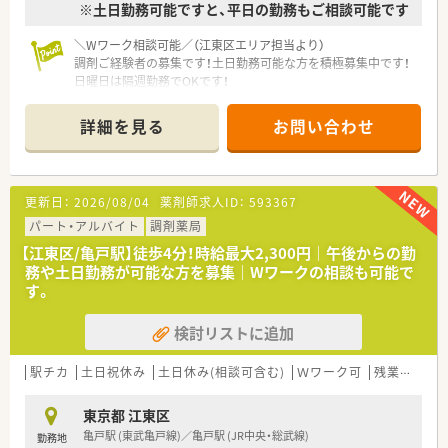
※土日勤務可能ですと、平日の勤務もご相談可能です
です。
＼Wワーク相談可能／（江東区エリア担当より）
【こんな方にオススメ】
調剤ご経験者の募集です！土日勤務可能な方を積極募集中です！
■年間休日が豊富に確保された環境で、仕事とプライベートのバ
日曜日は隔週勤務でOKです！
ランスを保ちながら長期的に無理なく働き続けたい方に最適で
＊------------------------------------------＊
す。
■駅徒歩1分という好立地の職場で、天候や季節の変化に左右さ
詳細を見る
お問い合わせ
【店舗情報ついて】
れることなく快適に毎日の通勤を継続したい方に非常におすす
■最寄りの亀戸駅から徒歩4分という好立地にあり、毎日の通勤
めです。
負担が少なく通いやすい調剤薬局です。
■在宅訪問や他職種との連携を通じて、地域に根ざした貢献度の
■内科や耳鼻科、精神科をメインに応需しており、1日あたり70
高い薬剤師業務に挑戦してみたいという意欲を持つ方におすす
更新日：
2026/08/04
薬剤師求人ID：
593367
枚～80枚の処方箋に対応しています。
めです。
パート・アルバイト
調剤薬局
【法人特徴について】
【江東区/亀戸駅】徒歩4分！時給最大2,300円｜午後からの勤
■東京都と神奈川県において計2店舗の調剤薬局を展開してお
務や土日勤務が可能な方を募集｜Wワークの相談も可能で
り、地域に密着した医療サービスを提供しています。
す。
■自分のゴールを見据えて仕事を通じて人間的な成長を続ける
ことを経営理念に掲げている成長企業です。
検討リストに追加
■代表自身が薬剤師として現場に立って管理業務を行っている
ため、現場の意見が通りやすい風通しの良い会社です。
駅チカ
土日祝休み
土日休み(相談可含む)
Ｗワーク可
残業なし(ほぼなし含む)
【求人について】
■日曜日に勤務していただける場合は時給2,400円となるため、
東京都 江東区
効率よく高収入を得たい方におすすめです。
亀戸駅 (東武亀戸線)／亀戸駅 (JR中央・総武線)
勤務地
■土曜日は、9時00分～18時30分、日曜日は9時00分～13時00分