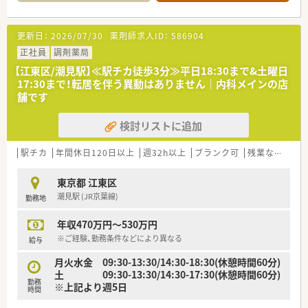
毎日の通勤負担を大幅に軽減できる便利な環境です。
■多岐にわたる科目の処方箋を応需しています。
■居宅での在宅医療業務にも対応しており、地域に密着した医療
更新日：
2026/07/30
薬剤師求人ID：
586904
貢献を肌で感じながらスキルを磨ける職場です。
正社員
調剤薬局
【求人情報について】
【江東区/潮見駅】≪駅チカ徒歩3分≫平日18:30まで&土曜日
■正社員として年収480万円から600万円まで相談可能であり、
17:30まで！転居を伴う異動はありません｜内科メインの店
経験や役職に応じて適切な評価と給与が提示されます。
舗です
■年間休日は122日と充実しており、月8日の休みに加えて祝日
や夏期・冬期休暇などプライベートを大切にできます。
検討リストに追加
■残業時間は月平均3.8時間と非常に少なく、残業代も15分単位
で支給されるため、メリハリのある働き方が可能です。
駅チカ
年間休日120日以上
週32h以上
ブランク可
残業なし(ほぼなし含む)
【職場環境と雰囲気】
■一人一台のiPad貸与や全店監査システムの導入により、業務の
東京都 江東区
効率化と残業時間の圧縮を積極的に進めています。
潮見駅 (JR京葉線)
勤務地
■薬剤師の2倍程度の店舗スタッフを配置しており、薬剤師が本
来の専門業務にしっかりと集中できる環境が整っています。
年収470万円～530万円
■社員を大切にする風土が根付いており、経営陣の多くが薬剤師
であるため現場の意見が届きやすく風通しの良い職場です。
※ご経験、勤務条件などにより異なる
給与
月火水金 09:30-13:30/14:30-18:30(休憩時間60分)
土 09:30-13:30/14:30-17:30(休憩時間60分)
勤務
※上記より週5日
時間