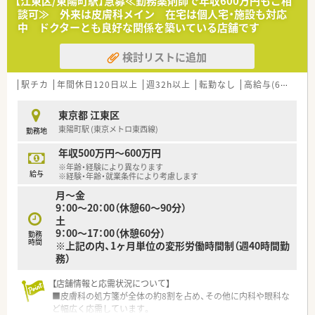
【江東区/東陽町駅】急募≪勤務薬剤師で年収600万円もご相
だけます！患者様が自宅や施設に居ながら安心してお薬を使って
談可≫ 外来は皮膚科メイン 在宅は個人宅・施設も対応
いただけるよう丁寧な支援を心がけています。
中 ドクターとも良好な関係を築いている店舗です
◎店舗によってはクリーンベンチも完備し、往診同行も実施して
おりますので、専門的に在宅医療に触れることが可能です。地域
検討リストに追加
包括医療を担うため、いち早く在宅医療に取り組んできておりま
すので在宅未経験者に対しても在宅のノウハウをしっかりと教
えていただけます。
駅チカ
年間休日120日以上
週32h以上
転勤なし
高給与(600万円以上)
◎実直な経営、出店により経営が安定しています！しっかりと点
数・加算を得ておりますので、診療報酬改定にも耐えられる基盤
東京都 江東区
が整っております。
東陽町駅 (東京メトロ東西線)
勤務地
◎地に足をつけたペースで毎年出店を計画されており、着実に成
長している企業です。
年収500万円～600万円
◎幅広い年齢層の薬剤師が活躍されており、20～60代まで幅広
※年齢・経験により異なります
い年齢層の薬剤師が活躍中です。毎年、学生実習も受け入れてお
給与
※経験・年齢・就業条件により考慮します
り、新卒の採用もされておりますので活気がある雰囲気の薬局が
月～金
多くなっています。一方でベテランの社員も多く、60代になって
9：00～20：00（休憩60～90分）
も働ける環境が整っています（薬剤師平均年齢は45歳です）。
土
◎薬剤師の自由裁量性が高く、マニュアルや数字に縛られず、の
9：00～17：00（休憩60分）
びのびと仕事ができます。
勤務
時間
※上記の内、1ヶ月単位の変形労働時間制（週40時間勤
務）
≪店舗特徴≫
◎耳鼻科, 消化器科をメインに応需しており、居宅在宅を対応し
【店舗情報と応需状況について】
ております。
■皮膚科の処方箋が全体の約8割を占め、その他に内科や眼科な
◎最寄りから徒歩すぐの立地で通勤の負担が少なめです。
ど幅広く応需しています。
◎大通り沿いに面しているので、夜の帰宅時間も安心です