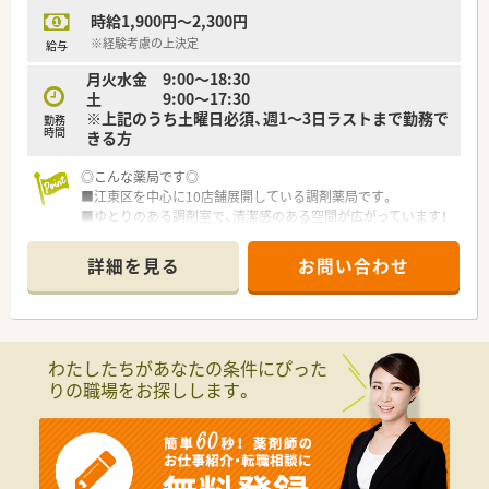
た経営基盤を持つ企業です。
時給1,900円～2,300円
■九州を基盤とする法人ですが、地域に根差した薬局経営を大切
にする温かい社風です。
※経験考慮の上決定
給与
■産休・育休からの復帰率はほぼ100%で、ライフステージの変
月火水金 9:00～18:30
化に合わせた勤務が可能です。
土 9:00～17:30
※上記のうち土曜日必須、週1～3日ラストまで勤務で
勤務
時間
きる方
◎こんな薬局です◎
■江東区を中心に10店舗展開している調剤薬局です。
■ゆとりのある調剤室で、清潔感のある空間が広がっています！
患者様はお子様、お年寄り、会社員など、多くご利用頂いてお
ります。
詳細を見る
お問い合わせ
■育児休暇から復帰されている方が複数おり、子育てへの理解が
深い会社です。
■従業員みな協力し合いながら業務を行っており、働きやすい環
境作りに努めています。
わたしたちがあなたの条件にぴった
りの職場をお探しします。