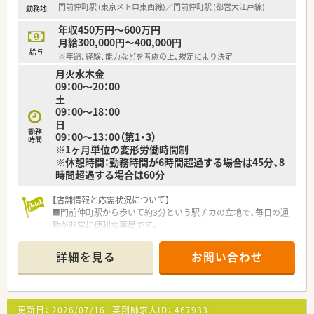
門前仲町駅 (東京メトロ東西線)／門前仲町駅 (都営大江戸線)
勤務地
【勤務実態について】
■平日は18時までの勤務となり、仕事終わりの時間を自分の趣
年収450万円～600万円
味や家族との団らんに有効活用できます。
月給300,000円～400,000円
■2か月に1度程度の頻度で夜間や休日の当番業務が発生いたし
給与
※年齢、経験、能力などを考慮の上、規定により決定
ますが事前のシフト調整により無理なく対応できる体制です。
月火水木金
■近隣エリアにて複数店舗をドミナント展開しております。
09：00～20：00
土
09：00～18：00
日
勤務
09：00～13：00（第1・3）
時間
※1ヶ月単位の変形労働時間制
※休憩時間：勤務時間が6時間超過する場合は45分、8
時間超過する場合は60分
【店舗情報と応需状況について】
■門前仲町駅から歩いて約3分という駅チカの立地で、毎日の通
勤が非常に便利な薬局です。
■内科や婦人科、心療内科など複数の医療機関から、1日平均80
枚の処方箋を応需します。
詳細を見る
お問い合わせ
■薬剤師は正社員3名、事務スタッフは正社員3名という人員構
成で、協力し合える環境です。
【法人特徴について】
更新日：
2026/07/16
薬剤師求人ID：
467983
■東京都内と札幌市を中心に店舗を展開しており、転居を伴う異