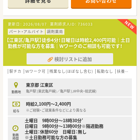
詳細を見る
お問い合わせ
【店舗情報と応需状況について】
■現在は在宅訪問をメインに担当していただく薬剤師の方を増
員募集しており、地域の医療に貢献したい方を歓迎しておりま
す。
更新日：
2026/08/07
薬剤師求人ID：
736033
■個人在宅を約90名、施設入居者を7名程度対応をしておりま
す。
パート・アルバイト
調剤薬局
■がん終末期の患者様、医療用麻薬、CADDポンプ、輸液等の在宅
【江東区/亀戸駅】徒歩4分！日曜日は時給2,400円可能｜土日
対応も行っております、また外来も対応しております。。
勤務が可能な方を募集｜Wワークのご相談も可能です！
【法人特徴について】
検討リストに追加
■東西線沿線を中心としてグループ店舗を複数展開しておりま
す。
■代表がMR出身という背景から教育に熱心な社風があり、将来
駅チカ
Ｗワーク可
残業なし(ほぼなし含む)
転勤なし
扶養内勤務OK
の薬局運営や独立を見据えた指導を受けることが可能です。
■頑張りや経験がしっかりと給与に反映される評価制度があり、
東京都 江東区
前年度比で3.6％の昇給実績もあります。
亀戸駅 (東武亀戸線)／亀戸駅 (JR中央・総武線)
勤務地
【こんな方が活躍中】
時給2,100円～2,400円
■病院での勤務経験を活かしながら、調剤薬局という新しいフィ
ールドで地域医療に貢献したいと考える方が多数活躍していま
※ご経験・ご就業条件などにより異なる
給与
す。
土曜日 9時00分～18時30分’
■薬局運営のノウハウを実践的に学び、将来のキャリアアップや
日曜日 9時00分～13時00分※隔週勤務
自身の独立を目指す成長意欲の高い方が力を発揮しています。
土曜日：休憩60分 日曜日：無し
■在宅医療の分野で専門知識を深め、患者様と直接関わりながら
勤務
※土日勤務可能な方の募集
質の高いサービスを提供したいと考える方が活躍している環境
時間