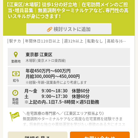
■薬学生の実習も積極的に受け入れています。
【江東区/木場駅】 徒歩1分の好立地｜在宅訪問メインのご担
当・増員募集｜無菌調剤やターミナルケアなど、専門性の高
【法人特徴について】
いスキルが身につきます！
■東京都と千葉県に合計6店舗の調剤薬局をドミナント展開して
いる会社です。
検討リストに追加
■元MR出身の社長は現場との距離が近く、門前クリニックとの
関係構築を大切にしています。
■一人当たりの対応枚数を20枚程度に抑えるなど、従業員の働
駅チカ
年間休日120日以上
週32h以上
転勤なし
高給与(600万円以上)
きやすさを第一に考えています。
東京都 江東区
【勤務実態について】
木場駅 (東京メトロ東西線)
勤務地
■完全週休2日制で年間休日は120日以上あり、仕事と私生活の
調和が図れます。
年収450万円～600万円
■週40時間より短いシフトを組む工夫により、残業はほとんど
月給300,000円～450,000円
なく定時退社が基本です。
給与
※経験・年齢・就業条件により考慮します
■本社にヘルプ専任の薬剤師が在籍しているため、希望のお休み
が取得しやすい環境です。
月～金 9：00～18：30 休憩60分
土 9：00～17：30 休憩60分
勤務
【こんな方にオススメ】
※上記の内、1日7.5~8時間×週5日勤務
時間
■年間休日が多く残業が少ないため、プライベートの時間をしっ
かり確保したい方におすすめです。
＼在宅医療の専門家へ／（江東区エリア担当より）
■未経験や経験の浅い方でも、充実した教育体制のもとで安心し
無菌調剤やターミナルケアなど高度な在宅業務を経験できま
てキャリアをスタートしたい方。
す。将来的な独立や薬局運営を学びたい意欲のある方にオスス
■穏やかな環境で、腰を据えて長く働きたい方に最適です。
メです！
＊------------------------------------------＊