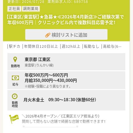
更新日：
2026/07/28
薬剤師求人ID：
689758
■繁忙期でも残業時間は月5時間程度です。
正社員
調剤薬局
【勤務実態について】
【江東区/東雲駅】★急募★≪2026年4月新店≫ご経験次第で
■基本となる勤務時間は8時30分～21時30分の間で実働8時間
年収600万円｜クリニックビル内で複数科目応需予定！
のシフト制となりメインの時間帯は11時以降です。
■24時間営業のため夜勤帯は基本、夜勤選任パートが担当して
検討リストに追加
おり、緊急時以外の勤務はありません。
■遅番対応には1回1000円の手当があり夜勤には1回7000円の
手当が支給されるため頑張りが給与に直結します。
駅チカ
年間休日120日以上
週32h以上
転勤なし
高給与(600万円以上)
【法人特徴について】
東京都 江東区
■同法人としては江東区内に4店舗を運営しておりますが、グル
東雲駅 (りんかい線)
勤務地
ープとしては全国に約100店舗を展開している薬局です。
■調剤薬局事業だけでなく医薬品販売や介護用品の販売ならび
年収500万円～600万円
にリースなど幅広い事業を展開し地域社会に貢献しています。
月給350,000円～430,000円
給与
※経験・役職により異なります。
月火木金土 09:30～18：30（休憩60分）
勤務
時間
＼2026年4月オープン／（江東区エリア担当より）
開局して間もない店舗で綺麗な店舗で勤務できます！
＊------------------------------------------＊
【店舗情報と応需状況について】