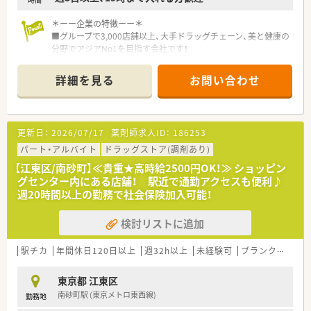
＊ーー企業の特徴ーー＊
■グループで3,000店舗以上、大手ドラッグチェーン、美と健康の
分野でアジアNo1を目指す会社です！
■サプリメントバー・ヘルスケアラウンジ・ビューティーケアス
タジオを設け、栄養士・薬剤師・化粧品担当者が様々な視点からお
詳細を見る
お問い合わせ
客様の健康を管理！！
■健康サポート薬局を2017年3店舗→2018年7月16店舗→2022
年3月には50店舗へ拡大を予定しています。
■こんな社風です！「自由度が高くチャレンジしやすい環境」
更新日：
2026/07/17
薬剤師求人ID：
186253
社内公募制度があり、自らチャンスを掴むことができます♪
社員は全員さん付けで呼び、明るく風通しの良い環境を目指して
パート・アルバイト
ドラッグストア(調剤あり)
います！
【江東区/南砂町】≪貴重★高時給2500円OK！≫ ショッピン
グセンター内にある店舗！ 駅近で通勤アクセスも便利♪
週20時間以上の勤務で社会保険加入可能！
＊ーー働きやすい環境♪ーー＊
■全店舗に錠剤監査システム・音声入力システム・監査システム
検討リストに追加
を導入し、機械化をはかり薬剤師に求められる対人業務に注力し
ています♪
■女性活躍推進法に基づく基準適合厚生大臣より「えるぼし（最
駅チカ
年間休日120日以上
週32h以上
未経験可
ブランク可
Ｗ
高位の3段階目）」認定を取得しています！
女性の働きやすく、活躍している社員もたくさんいます♪
東京都 江東区
南砂町駅 (東京メトロ東西線)
勤務地
＊ーー店舗の特徴ーー＊