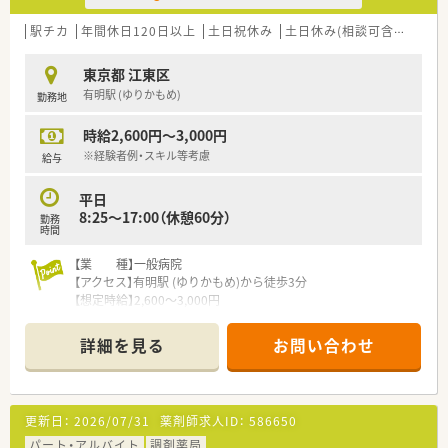
して時給2100円～2300円の支給です。
■日曜日に勤務していただける場合は時給2400円となるため、
駅チカ
年間休日120日以上
土日祝休み
土日休み(相談可含む)
週3
効率よく高収入を得たい方におすすめです。
東京都 江東区
【勤務について】
有明駅 (ゆりかもめ)
勤務地
■平日は14時～18時30分までの勤務が基本ですが、15時開始な
ど勤務時間については柔軟に相談可能です。
時給2,600円～3,000円
■土日勤務ができる方であれば、平日フルタイム勤務についても
検討することが可能です。
※経験者例・スキル等考慮
給与
平日
8:25～17:00（休憩60分）
勤務
時間
【業 種】一般病院
【アクセス】有明駅 (ゆりかもめ)から徒歩3分
【想定時給】2,600～3,000円
【勤務時間】
平日
詳細を見る
お問い合わせ
8:25～17:00（休憩60分）
【応需科目】内科,呼吸器科,循環器科,消化器科,外科,産科,整形外
科,泌尿器科,眼科,歯科,形成外科,皮膚科食道外科,胃外科,大腸外
更新日：
2026/07/31
薬剤師求人ID：
586650
科,肝・胆・膵外科,化学療法科,直腸がん集学的治療センター,頭頸
部がん低侵襲治療センター,乳腺センター,脳腫瘍外科,血液腫瘍
パート・アルバイト
調剤薬局