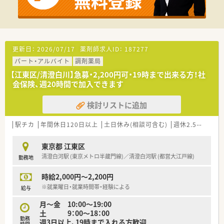
更新日：
2026/07/17
薬剤師求人ID：
187277
パート・アルバイト
調剤薬局
【江東区/清澄白川】急募・2,200円可・19時まで出来る方！社
会保険、週20時間で加入できます
検討リストに追加
駅チカ
年間休日120日以上
土日休み(相談可含む)
週休2.5日以上
東京都 江東区
清澄白河駅 (東京メトロ半蔵門線)／清澄白河駅 (都営大江戸線)
勤務地
時給2,000円～2,200円
※就業曜日・就業時間帯・経験による
給与
月～金 10:00～19:00
土 9：00～18：00
勤務
週3日以上、19時まで入れる方歓迎
時間