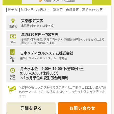
手当が支給されるため頑張りが給与に直結します。
駅チカ
年間休日120日以上
新卒可
未経験可
高給与(600万円以上)
【法人特徴について】
■同法人としては江東区内に4店舗を運営しておりますが、グル
東京都 江東区
ープとしては全国に約100店舗を展開している薬局です。
木場駅 (東京メトロ東西線)
勤務地
■調剤薬局事業だけでなく医薬品販売や介護用品の販売ならび
にリースなど幅広い事業を展開し地域社会に貢献しています。
年収510万円～700万円
※想定・平均残業、各種手当を含んだ総額 ※経験・スキルなどにより
給与
異なる ※600万円以上は薬
…
日本メディカルシステム株式会社
法人
薬局日本メディカルシステム 木場店
名
月火水木金 9:00～19:00（休憩60分）土
9:00～16:00（休憩60分）
勤務
※1ヵ月単位の変形労働時間制
時間
＼お休みもしっかり取得できます／（江年間休日122日。最大7連
休のサマーホリデー取得率は84％としっかりお休みが取得でき
ます！
＊------------------------------------------＊
【店舗情報と応需状況について】
詳細を見る
お問い合わせ
■木場駅から徒歩で3分ほどとアクセス良好な立地にあるため、