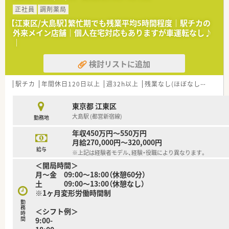
動の心配がなく勤務できます。
正社員
調剤薬局
■主に複合メディカルビルへの出店戦略で成長を続けており、医
【江東区/大島駅】繁忙期でも残業平均5時間程度｜駅チカの
師の開業支援も手掛けています。
外来メイン店舗｜個人在宅対応もありますが車運転なし♪
■「個人は会社のために、会社は個人のために」という理念を掲
｜
げ、社員を大切にする社風です。
検討リストに追加
【勤務実態について】
■多くの店舗で月の残業時間は10時間程度に収まっており、ワ
ークライフバランスは良好です。
駅チカ
年間休日120日以上
週32h以上
残業なし(ほぼなし含む)
転
■4週8休を基本とするシフト制勤務のため、平日休みなど個人
の希望に合わせた働き方が可能です。
東京都 江東区
■エリア内にサポート専門の薬剤師が複数名在籍しており、急な
大島駅 (都営新宿線)
勤務地
休暇にも対応しやすい体制です。
年収450万円～550万円
【こんな方にオススメ】
月給270,000円～320,000円
■多科目の処方箋に触れ、薬剤師としての対応力を総合的に高め
給与
※上記は経験者モデル、経験・役職により異なります。
ていきたい方におすすめです。
＜開局時間＞
■年間休日が多く残業も少ないため、プライベートの時間もしっ
月～金 09:00～18:00（休憩60分）
かりと確保したい方に最適です。
土 09:00～13:00（休憩なし）
■大手グループの安定した基盤と充実した福利厚生のもとで、安
※1ヶ月変形労働時間制
心して長く働きたい方です。
勤
務
＜シフト例
時
間
9:00-