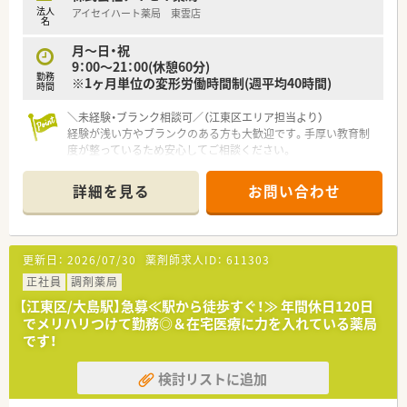
法人
アイセイハート薬局 東雲店
名
月～日・祝
9：00～21：00(休憩60分)
勤務
※1ヶ月単位の変形労働時間制(週平均40時間)
時間
＼未経験・ブランク相談可／（江東区エリア担当より）
経験が浅い方やブランクのある方も大歓迎です。手厚い教育制
度が整っているため安心してご相談ください。
＊------------------------------------------＊
詳細を見る
お問い合わせ
【店舗情報と応需状況について】
■りんかい線「東雲駅」や有楽町線「豊洲駅」が最寄り駅で、双方
から徒歩12分ほどの立地です。
■小児科や脳神経外科、眼科、整形外科、内科など多科目を応需
更新日：
2026/07/30
薬剤師求人ID：
611303
しており、1日に100～110枚の処方箋に対応します。
■薬剤師5名と事務2名の体制で、約1,200品目の医薬品を取り扱
正社員
調剤薬局
いながら業務を行っています。
【江東区/大島駅】急募≪駅から徒歩すぐ！≫ 年間休日120日
でメリハリつけて勤務◎＆在宅医療に力を入れている薬局
【募集背景と求める人物像について】
です！
■今回は欠員補充のための募集であり、チームワークを大切にし
周囲と協力できる方を求めています。
検討リストに追加
■医療モール型店舗のため、幅広い診療科の知識やスキルを積極
的に吸収したいという意欲のある方に最適です。