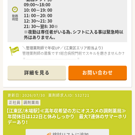
09:00～18:00
10: 00－19: 00
11: 00－20: 00
勤務
時間
12: 30～21: 30
21: 30～翌8: 30※
※夜勤は専任者がいる為、シフトに入る事は緊急時以
外はありません。
＼管理薬剤師で年収UP／（江東区エリア担当より）
管理薬剤師の募集です！総合病院門前でスキルを磨きませんか？
＊------------------------------------------＊
【店舗情報と応需状況について】
詳細を見る
お問い合わせ
■豊洲駅から徒歩5分の好立地であり総合科目や小児科を中心に
平日200枚から250枚の処方箋を応需しております。。
■最新の全自動ピッキング機や全自動分包機など多様な調剤機
器を導入しております。
更新日：
2026/07/30
薬剤師求人ID：
532721
■繁忙期でも残業時間は月5時間程度です。
正社員
調剤薬局
【勤務実態について】
【江東区/木場駅】≪高年収希望の方にオススメの調剤薬局≫
■基本となる勤務時間は8時30分～21時30分の間で実働8時間
年間休日は122日と休みしっかり 最大7連休のサマーホリ
のシフト制となりメインの時間帯は11時以降です。
デーあり！
■24時間営業のため夜勤帯は基本、夜勤選任パートが担当して
おり、緊急時以外の勤務はありません。
検討リストに追加
■遅番対応には1回1000円の手当があり夜勤には1回7000円の