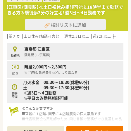
科,総合腫瘍科,サルコーマセンター
【江東区/潮見駅】≪土日祝休み相談可能＆18時半まで勤務で
先端医療開発科,総合診療部,麻酔科(ペインクリニック),腫瘍精神
きる方≫駅徒歩3分の好立地！週3日～4日勤務です
科,感染症科
【人員体制】
検討リストに追加
薬剤師 65名 ※男女比約半々
薬剤助手2名
********************************
駅チカ
土日休み(相談可含む)
週休2.5日以上
週32h以上
残業なし
★派遣求人配信LINEスタートしました★
非公開求人あり、派遣にご興味がある方は是非ご連絡下さい
東京都 江東区
潮見駅 (JR京葉線)
勤務地
＼手厚いサポートが魅力のファルマスタッフ／
■万全のサポート体制：2名体制で担当がつきしっかりサポート！
時給2,000円～2,300円
■各種保険を完備：社会保険(週20時間以上)/雇用保険/薬剤師賠
償責任保険
※ご経験、勤務条件などにより異なる
給与
■充実の休暇制度：有給休暇(6ヶ月以上勤務)、夏季休暇、慶弔休
月火水金 09:30～18:30(休憩60分)
暇など
土 09:30～17:30(休憩60分)
※週3日～4日勤務
勤務
ご希望条件に合わせて求人をお探しします！
時間
※平日のみ勤務相談可能
まずはお気軽にお問い合わせください。
≪こんな企業です≫
■宮城に１店舗、関東に４店舗展開の個人薬局です
■代表取締役も薬剤師のため、同じ目線で業務ができ風通しの良
い職場です
■門前のドクターと二人三脚で患者様に対応する事を心掛けて