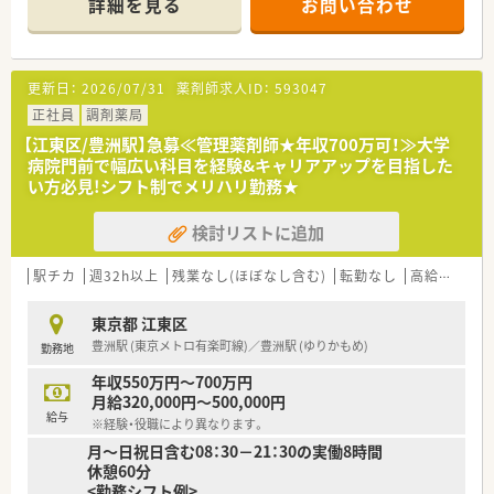
詳細を見る
お問い合わせ
いる企業です
≪こんな薬局です≫
■内科をメインに応需しています
更新日：
2026/07/31
薬剤師求人ID：
593047
■潮見駅より徒歩すぐの為、ストレスなく通勤できます
■残業もほぼなく、ライフワークバランスを保ちながら長期的に
正社員
調剤薬局
勤務できる環境です♪
【江東区/豊洲駅】急募≪管理薬剤師★年収700万可！≫大学
病院門前で幅広い科目を経験&キャリアアップを目指した
い方必見!シフト制でメリハリ勤務★
検討リストに追加
駅チカ
週32h以上
残業なし(ほぼなし含む)
転勤なし
高給与(600万円以上)
東京都 江東区
豊洲駅 (東京メトロ有楽町線)／豊洲駅 (ゆりかもめ)
勤務地
年収550万円～700万円
月給320,000円～500,000円
給与
※経験・役職により異なります。
月～日祝日含む08：30－21：30の実働8時間
休憩60分
<勤務シフト例>