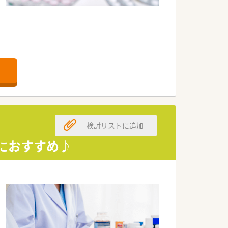
きます。
とが可能です。
利便性・集客力があり、
。
検討リストに追加
方におすすめ♪
す。
健康に寄り添っています。