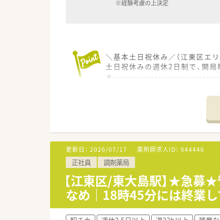
※経験考慮の上決定
＼基本土日祝休み／（江東区エリ
土日祝休みの週休2日制で、開局
＊------------------------------
【店舗情報と応需状況について】
■国際展示場駅および有明駅か
■総合科目をメインに1日あたり
■これまで総合病院の門前薬局
【法人特徴について】
■全国に約100店舗を展開す
更新日：
2026/07/17
薬剤師求人ID：
644446
■調剤薬局事業だけでなく医薬
正社員
調剤薬局
■産前産後休暇や育児休暇の取
【江東区/東大島駅】★急募★
【勤務実態について】
なめ｜18時45分には終業
■平日は18時までの勤務とな
■2か月に1度程度の頻度で夜
■近隣エリアにて複数店舗をド
駅チカ
週休2.5日以上
週32h以上
残業な