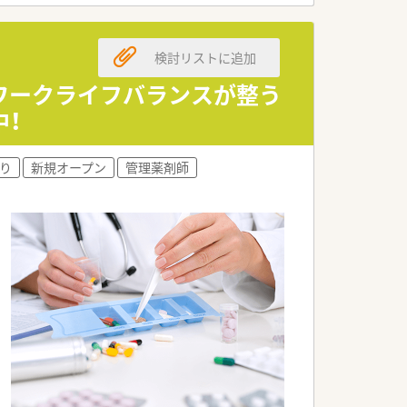
い明るい社風です。
実も予定しています。
検討リストに追加
と高めている環境です。
ワークライフバランスが整う
中！
きる良好な関係性です。
ースで身につけられます。
環境が整っています。
り
新規オープン
管理薬剤師
と考えている方に最適です。
広く高めたい方に適しています。
たいと強く願う方におすすめです。