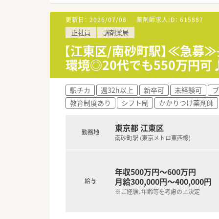
【法人特徴について】
■20代から50代までの幅広い
更新日：
2026/07/08
薬剤師求人ID：
615887
■同業他社と比較して高水準の
正社員
調剤薬局
■社内コミュニケーションツー
【江東区/南砂町駅】≪急募
【職場環境と雰囲気】
環境◎20代でも550万円
■社内のコミュニケーションを
■マニュアルに縛られない実務
■男性従業員の育休取得実績も
駅チカ
週32h以上
新卒可
未経験可
ブ
教育制度あり
シフト制
かかりつけ薬剤師
【こんな方にオススメ】
■プライベートの時間をしっか
■内科や循環器科だけでなく眼
東京都 江東区
勤務地
■地域に密着した在宅医療に関
南砂町駅 (東京メトロ東西線)
年収500万円～600万円
月給300,000円～400,000円
給与
※ご経験、年齢等を考慮の上決定