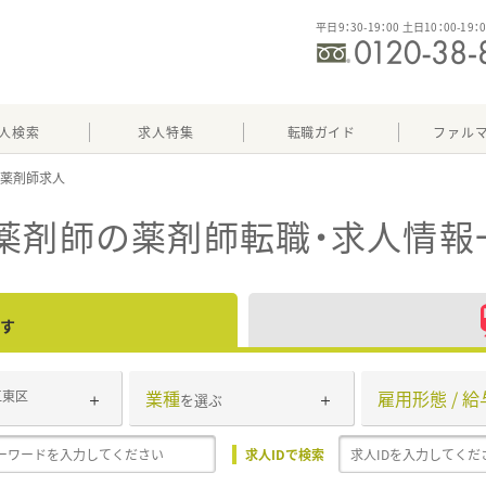
平日9：30-19：00 土日10：00-19：
人検索
求人特集
転職ガイド
ファル
薬剤師
の薬剤師転職・求人情報
す
業種
雇用形態 / 給
江東区
を選ぶ
求人IDで検索