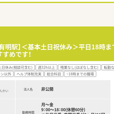
・有明駅】＜基本土日祝休み＞平日18時
すすめです！
土日休み(相談可含む)
週32h以上
残業なし(ほぼなし含む)
転勤
ーン以外
ヘルプ体制充実
総合科目
~18時までの職場
非公開
法人名
りんかい
月～金
9：00～18：00(休憩60分)
勤務時間