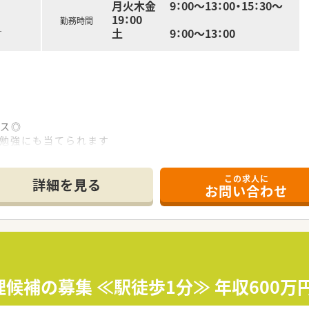
のビジョンや悩みなど話すスタッフが多く、1人1人の考えを重
月火木金 9：00～13：00・15：30～
19：00
勤務時間
福利厚生！
土 9：00～13：00
す
取る社員も多く、
ンス（WLB）休暇9日間を組み合わせて海外旅行や帰省などに
％となっておりますので、ご安心ください。
れる方には魅力的な制度となっています。
セス◎
や勉強にも当てられます
安心です
この求人に
詳細を見る
お問い合わせ
理候補の募集 ≪駅徒歩1分≫ 年収600