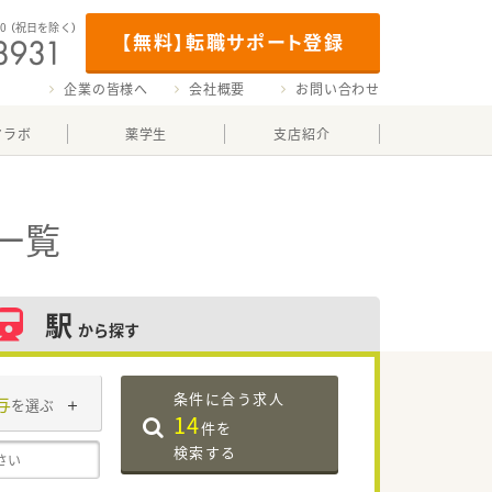
00
（祝日を除く）
【無料】転職サポート登録
企業の皆様へ
会社概要
お問い合わせ
マラボ
薬学生
支店紹介
一覧
駅
から探す
条件に合う求人
与
を選ぶ
14
件を
検索する