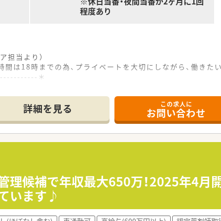
※休日当番・夜間当番が2ヶ月に1回
程度あり
ア担当より）
時間は18時までの為、プライベートを大切にしながら、働きた
------------＊
ら徒歩1分という非常にアクセスの良い好立地にて運営している
この求人に
30枚～70枚程度の処方箋を応需しており幅広い処方内容を経
詳細を見る
お問い合わせ
で様々な処方箋に触れ幅広い知識と経験を培ってこられた中堅
るチェーン薬局のグループであり新規開局や事業買収を通じて毎
品販売や介護用品の販売およびリースなど医療福祉分野で幅広
得実績が豊富にありライフステージの変化に合わせて長期的に
管理候補で年収最大650万！2025年4
しています♪
り、仕事終わりの時間を自分の趣味や家族との団らんに有効活用
間や休日の当番業務が発生いたしますが事前のシフト調整により
ミナント展開しております。
し(ほぼなし含む)
車通勤可
高給与(600万円以上)
認定薬剤師取