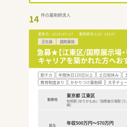
件の薬剤師求人
14
更新日：
2026/07/17
薬剤師求人ID：
22937
正社員
調剤薬局
急募★【江東区/国際展示場
キャリアを築かれた方へお
駅チカ
年間休日120日以上
土日祝休み
教育制度あり
かかりつけ薬剤師
大手チェ
東京都 江東区
勤務地
有明駅 (ゆりかもめ)／国際展示場駅 (
線)
年収500万円～570万円
給与