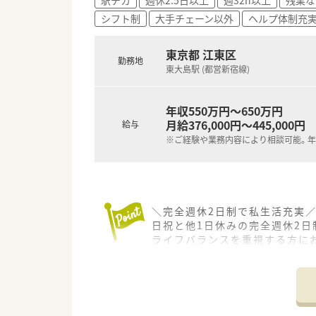
シフト制
大手チェーン以外
ヘルプ体制充
東京都 江東区
勤務地
東大島駅 (都営新宿線)
年収550万円～650万円
月給376,000円～445,000円
給与
※ご経験や業務内容により相談可能。年
＼完全週休2日制で私生活充実／
日祝と他1日休みの完全週休2
ライフバランスを重視する方に
＊------------------------------
【店舗情報と応需状況について】
■最寄り駅から徒歩3分の好立
■近隣のクリニックから主に内科