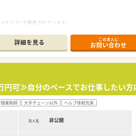
＝9：1：0」で構成されています。
れるためカスタマイズ機能も利用でき、ストレスなく薬歴記載がで
ムを導入することで、時間を有効活用し対人業務を充実させるこ
この求人に
詳細を見る
お問い合わせ
ン！
のグループ企業と共に、多業種と連携した出店をしております。
いつも利用するスーパーでお薬を受け取れると便利…」といった
された面分業の処方せんが集まります。
患内容も多岐にわたっており、幅広い勉強ができるのも特徴です
00万円可≫自分のペースでお仕事したい
開院時からマンツーマン体制を整えている調剤薬局が多くありま
キルを豊富な処方箋枚数から向上させることが可能です。
プやトレーシングレポートの作成などを通して、地域の患者様の
管理薬剤師
大手チェーン以外
ヘルプ体制充実
なキャリアパス）があります！
非公開
が薬局や本部スタッフとして活躍し会社を引っ張っています。
法人名
を兼ね備え挑戦をする姿勢の方にはチャンスが与えられます。
告、ライフスタイル申告など、自分の理想を提出できます。