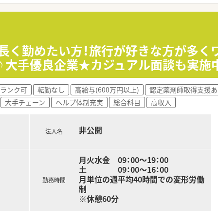
世代の従業員が活躍しており、アットホームで非常に風通しのよ
待遇を用意しており、従業員の資産形成を支援する福利厚生の充
ルを活用して従業員同士で協力し合い、有給休暇の消化率を自然
≫長く勤めたい方！旅行が好きな方が多く
可♪大手優良企業★カジュアル面談も実施
円滑にするツールを導入しており、スタッフ同士が気軽に相談で
を通じた教育体制を取り入れており、実践的なスキルを自分のペ
あるなど、性別に関わらず誰もが長く働き続けられる働きやすい
ランク可
転勤なし
高給与(600万円以上)
認定薬剤師取得支援あ
大手チェーン
ヘルプ体制充実
総合科目
高収入
りと確保しながら、高水準の給与を得て安定した生活を送りたい
科などの多様な処方経験を通じて、薬剤師としての対応力を幅
非公開
心があり、患者様一人ひとりに寄り添った温かい医療を提供し
法人名
月火水金 09：00～19：00
土 09：00～16：00
月単位の週平均40時間での変形労働
勤務時間
制
※休憩60分