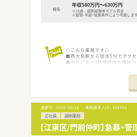
年間２回の面談では、上長と自身
年収580万円～630万円
給与
※35歳 調剤経験者モデル賃金
★日祝休み、充実した休暇制度・
※経験・年齢・就業条件により考慮しま
薬剤師は原則日祝は完全休み！
日祝と特別休暇をつなげ連休を
毎年付与されるワークライフバラ
希望する特別休暇取得率が100
ワークライフバランスを重視さ
○こんな薬局です○
■西大島駅から徒歩5分でアク
■中抜けあり！休憩時間を趣味
■他店舗からヘルプも来るので
■管理薬剤師の募集です
更新日：
2026/06/26
薬剤師求人ID：
404756
正社員
調剤薬局
【江東区/門前仲町】急募・管