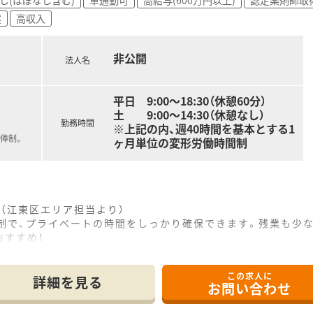
実
高収入
非公開
法人名
平日 9:00～18:30（休憩60分）
土 9:00～14:30（休憩なし）
勤務時間
※上記の内、週40時間を基本とする1
俸制。
ヶ月単位の変形労働時間制
（江東区エリア担当より）
日制で、プライベートの時間をしっかり確保できます。残業も少
おすすめ！
------------＊
この求人に
地にあり、通勤に便利なだけでなく近隣の患者様が通いやすい環
詳細を見る
お問い合わせ
や循環器内科の処方箋を応需しており、1日に40枚から60枚