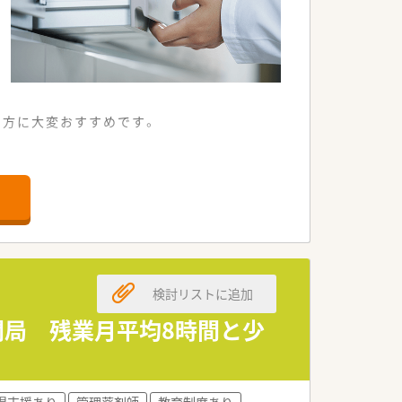
い方に大変おすすめです。
便利な薬局です。
験できます。
の薬剤師が中心となり活躍中です。
年着実に成長しています。
く事業を行っています。
検討リストに追加
安心して働き続けられる点が魅力です。
月開局 残業月平均8時間と少
できます。
無理なく対応できる体制です。
得支援あり
管理薬剤師
教育制度あり