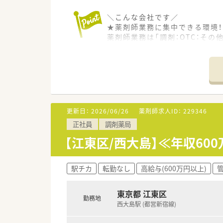
＼こんな会社です／
★薬剤師業務に集中できる環境！
薬剤師業務は「調剤：OTC：その他
また、1人1台iPadが支給さ
このように利便性の高いシステ
★地域に密着した健康ステーショ
スーパーやスポーツクラブなど
「調剤の待ち時間に買物を…」「
不特定多数の医療機関から発行
更新日：
2026/06/26
薬剤師求人ID：
229346
取り扱う薬剤の種類が多く、疾
正社員
調剤薬局
★薬剤師スキルの向上が可能！
【江東区/西大島】≪年収6
医師の開業支援も行っており、
そのため、しっかりと薬剤師ス
また、患者様へのフォローアッ
駅チカ
転勤なし
高給与(600万円以上)
★挑戦する人にはチャンス（多彩
東京都 江東区
20歳代・30歳代の若い薬剤師
勤務地
西大島駅 (都営新宿線)
年齢や性別は関係なく、実務力
毎年、自分のキャリアイメージ申