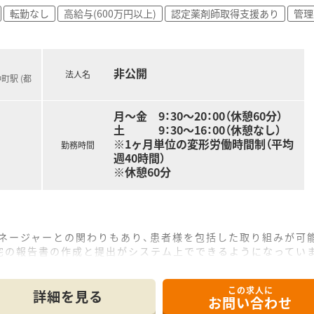
転勤なし
高給与(600万円以上)
認定薬剤師取得支援あり
管理
非公開
法人名
町駅 (都
月～金 9：30～20：00（休憩60分）
土 9：30～16：00（休憩なし）
※1ヶ月単位の変形労働時間制（平均
勤務時間
週40時間）
※休憩60分
ネージャーとの関わりもあり、患者様を包括した取り組みが可能
宅の報告書の作成と提出がシステム上でできるようになってい
共有もでき「この人でないとできない業務」を減らしています
お持ちの方が5名在籍（2020/8時点）症例も多く、取得を目
この求人に
詳細を見る
お問い合わせ
専門部署があるため、営業活動が苦手な方でも安心