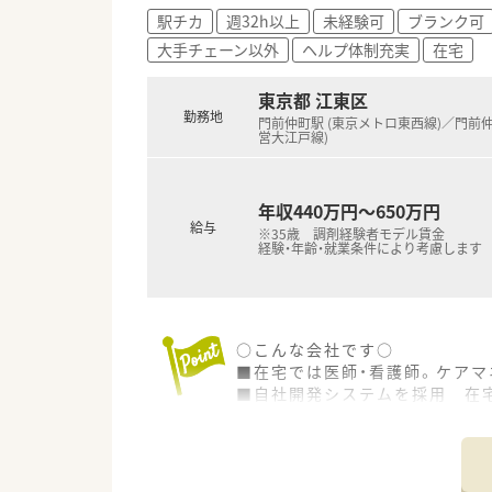
駅チカ
週32h以上
未経験可
ブランク可
大手チェーン以外
ヘルプ体制充実
在宅
東京都 江東区
勤務地
門前仲町駅 (東京メトロ東西線)／門前仲
営大江戸線)
年収440万円～650万円
給与
※35歳 調剤経験者モデル賃金
経験・年齢・就業条件により考慮します
○こんな会社です○
■在宅では医師・看護師。ケアマ
■自社開発システムを採用 在
また、在宅訪問時の細かな情報
■「緩和薬物療法認定薬剤師」を
ております。
■在宅の営業は薬剤師とは別で