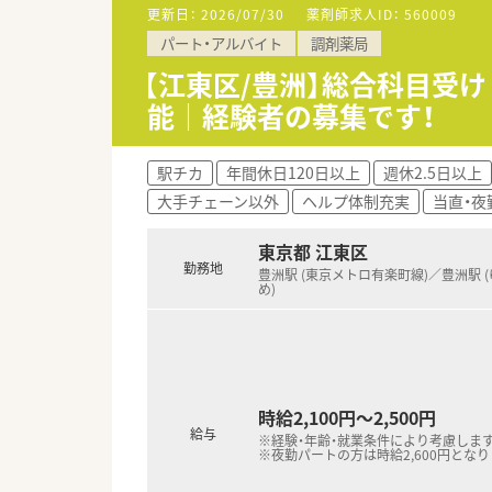
【求人について】
更新日：
2026/07/30
薬剤師求人ID：
560009
■パートタイムでの募集となって
パート・アルバイト
調剤薬局
■日曜日に勤務していただける場
【江東区/豊洲】総合科目受け
【勤務について】
能｜経験者の募集です！
■平日は14時～18時30分ま
■土日勤務ができる方であれば
駅チカ
年間休日120日以上
週休2.5日以上
大手チェーン以外
ヘルプ体制充実
当直・夜
東京都 江東区
勤務地
豊洲駅 (東京メトロ有楽町線)／豊洲駅 
め)
時給2,100円～2,500円
給与
※経験・年齢・就業条件により考慮しま
※夜勤パートの方は時給2,600円となり