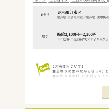
東京都 江東区
勤務地
亀戸駅 (東武亀戸線)／亀戸駅 (JR中央・
時給2,100円～2,300円
給与
※ご経験・ご就業条件などにより異なる
【店舗情報ついて】
■最寄りの亀戸駅から徒歩4分
■内科や耳鼻科、精神科をメイン
【法人特徴について】
■東京都と神奈川県において計
■自分のゴールを見据えて仕事
■代表自身が薬剤師として現場