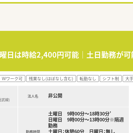
日曜日は時給2,400円可能｜土日勤務が
Ｗワーク可
残業なし(ほぼなし含む)
転勤なし
シフト制
大
非公開
法人名
総武線)
土曜日 9時00分～18時30分’
日曜日 9時00分～13時00分※隔週
勤務
土曜日：休憩60分 日曜日：無し
勤務時間