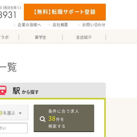
00
（祝日を除く）
【無料】転職サポート登録
企業の皆様へ
会社概要
お問い合わせ
マラボ
薬学生
支店紹介
一覧
駅
から探す
条件に合う求人
与
を選ぶ
38
件を
検索する