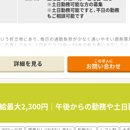
※土日勤務可能な方の募集
※土日勤務可能ですと、平日の勤務
もご相談可能です
という好立地にあり、毎日の通勤負担が少なく通いやすい調剤薬
に応需しており、1日あたり70枚～80枚の処方箋に対応してい
この求人に
2店舗の調剤薬局を展開しており、地域に密着した医療サービス
詳細を見る
お問い合わせ
を通じて人間的な成長を続けることを経営理念に掲げている成
に立って管理業務を行っているため、現場の意見が通りやすい風
合は時給2,400円となるため、効率よく高収入を得たい方に
分、日曜日は9時00分～13時00分（隔週）のご勤務となります。
、平日フルタイム勤務についてもご相談可能です。
時給最大2,300円｜午後からの勤務や土
Ｗワーク可
残業なし(ほぼなし含む)
転勤なし
シフト制
大