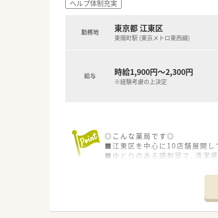
ヘルプ体制充実
東京都 江東区
勤務地
東陽町駅 (東京メトロ東西線)
時給1,900円～2,300円
給与
※経験考慮の上決定
◎こんな薬局です◎
■江東区を中心に10店舗展開し
■ゆとりのある調剤室で、清潔感
患者様はお子様、お年寄り、会
■育児休暇から復帰されている
■従業員みな協力し合いながら