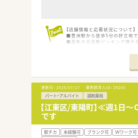
【店舗情報と応需状況について】
■豊洲駅から徒歩5分の好立地で
■最新の全自動ピッキング機や
■繁忙期でも残業時間は月5時
【勤務実態について】
■基本となる勤務時間は8時30
■24時間営業のため夜勤帯は選
【法人特徴について】
更新日：
2026/07/17
薬剤師求人ID：
26205
■同法人としては江東区内に4店
パート・アルバイト
調剤薬局
■調剤薬局事業だけでなく医薬
【江東区/東陽町】≪週1日
です
駅チカ
未経験可
ブランク可
Ｗワーク可