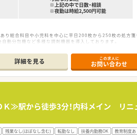
※上記の中で日数・相談
※夜勤は時給2,500円可能
あり総合科目や小児科を中心に平日200枚から250枚の処方
全自動分包機など多様な調剤機器を導入しております。
間程度です。
この求人に
詳細を見る
お問い合わせ
分～21時30分の間で実働8時間のシフト制を設けております。
任パートが担当しております。
舗を運営しておりますが、グループとしては全国に約100店舗
品販売や介護用品の販売ならびにリースなど幅広い事業を展開
～ＯＫ≫駅から徒歩3分！内科メイン リ
残業なし(ほぼなし含む)
転勤なし
扶養内勤務OK
教育制度あ