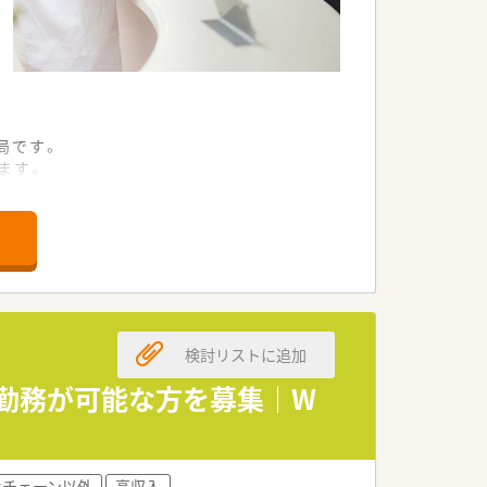
局です。
ます。
を提供しています。
長企業です。
通しの良い会社です。
おすすめです。
検討リストに追加
日勤務が可能な方を募集｜W
手チェーン以外
高収入