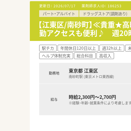
更新日：
2026/07/17
薬剤師求人ID：
186253
パート・アルバイト
ドラッグストア(調剤あり)
【江東区/南砂町】≪貴重★高
勤アクセスも便利♪ 週20
駅チカ
年間休日120日以上
週32h以上
ヘルプ体制充実
総合科目
高収入
東京都 江東区
勤務地
南砂町駅 (東京メトロ東西線)
時給2,300円～2,700円
給与
※経験・年齢・就業条件により考慮しま