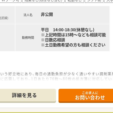
非公開
法人名
総武線)
平日 14:00-18:30(休憩なし)
※上記時間は15時～なども相談可能
勤務時間
※日数応相談
※土日勤務希望の方も相談ください
という好立地にあり、毎日の通勤負担が少なく通いやすい調剤薬
に応需しており、1日あたり70枚～80枚の処方箋に対応してい
この求人に
2店舗の調剤薬局を展開しており、地域に密着した医療サービス
詳細を見る
お問い合わせ
を通じて人間的な成長を続けることを経営理念に掲げている成
に立って管理業務を行っているため、現場の意見が通りやすい風