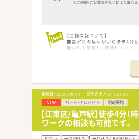
※ご経験・ご就業条件などにより異なる
【店舗情報ついて】
■最寄りの亀戸駅から徒歩4分
■内科や耳鼻科、精神科をメイン
【法人特徴について】
■東京都と神奈川県において計
■自分のゴールを見据えて仕事
■代表自身が薬剤師として現場
【求人について】
更新日：
2026/08/04
薬剤師求人ID：
593367
■日曜日に勤務していただける場
NEW
パート・アルバイト
調剤薬局
■土曜日は、9時00分～18時30
■土日勤務ができる方であれば
【江東区/亀戸駅】徒歩4分！
ワークの相談も可能です。
駅チカ
土日祝休み
土日休み(相談可含む)