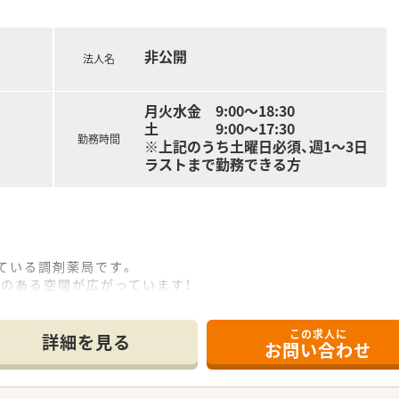
非公開
法人名
月火水金 9:00～18:30
土 9:00～17:30
勤務時間
※上記のうち土曜日必須、週1～3日
ラストまで勤務できる方
ている調剤薬局です。
のある空間が広がっています！
社員など、多くご利用頂いております。
方が複数おり、子育てへの理解が深い会社です。
この求人に
業務を行っており、働きやすい環境作りに努めています。
詳細を見る
お問い合わせ