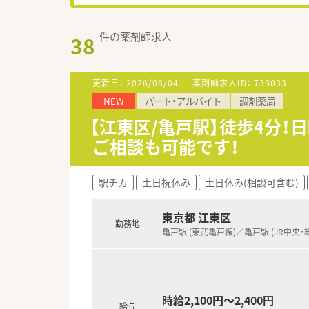
件の薬剤師求人
38
更新日：
2026/08/04
薬剤師求人ID：
736033
NEW
パート・アルバイト
調剤薬局
【江東区/亀戸駅】徒歩4分！
ご相談も可能です！
駅チカ
土日祝休み
土日休み(相談可含む)
東京都 江東区
勤務地
亀戸駅 (東武亀戸線)／亀戸駅 (JR中央・
時給2,100円～2,400円
給与