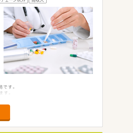
局です。
ます。
を提供しています。
長企業です。
通しの良い会社です。