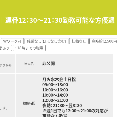
おり、ご経験や勤務条件を考慮して時給2100円～2300円の
合は時給2400円となるため、効率よく高収入を得たい方にお
｜遅番12：30～21：30勤務可能な方
での勤務が基本ですが、15時開始など勤務時間については柔軟に
、平日フルタイム勤務についても検討することが可能です。
Ｗワーク可
残業なし(ほぼなし含む)
転勤なし
高時給(2,500
勤あり
~18時までの職場
非公開
法人名
(ゆりかも
月火水木金土日祝
09:00～18:00
10:00～16:00
10:00～14:00
12:00～21:00
勤務時間
夜勤：21：30～翌8：30
す
ます。
※週1日でも12:00～21:00の対応が
可能な方歓迎