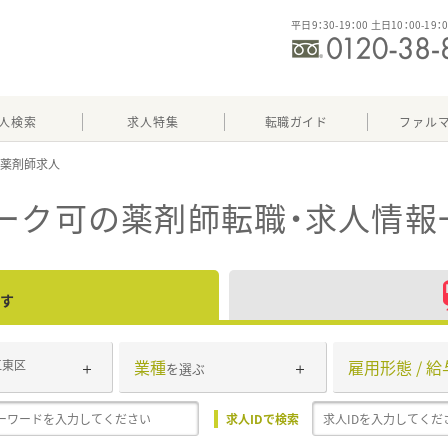
平日9：30-19：00 土日10：00-19：
人検索
求人特集
転職ガイド
ファル
ーク可
の薬剤師転職・求人情報
す
業種
雇用形態 / 給
江東区
を選ぶ
求人IDで検索