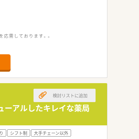
箋を応需しております。。
を展開している薬局です。
検討リストに追加
し地域社会に貢献しています。
ニューアルしたキレイな薬局
り
シフト制
大手チェーン以外