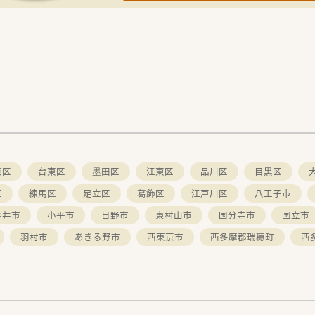
京区
台東区
墨田区
江東区
品川区
目黒区
区
練馬区
足立区
葛飾区
江戸川区
八王子市
金井市
小平市
日野市
東村山市
国分寺市
国立市
羽村市
あきる野市
西東京市
西多摩郡瑞穂町
西