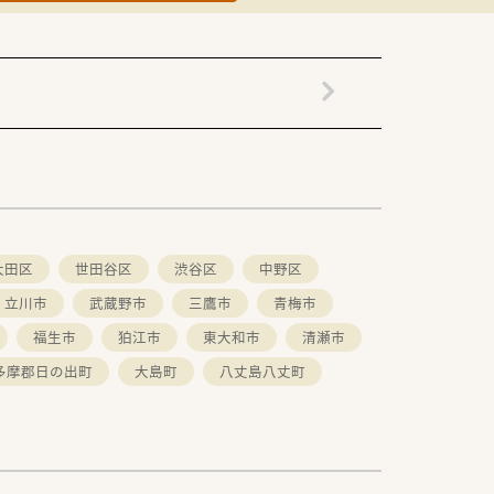
大田区
世田谷区
渋谷区
中野区
立川市
武蔵野市
三鷹市
青梅市
福生市
狛江市
東大和市
清瀬市
多摩郡日の出町
大島町
八丈島八丈町