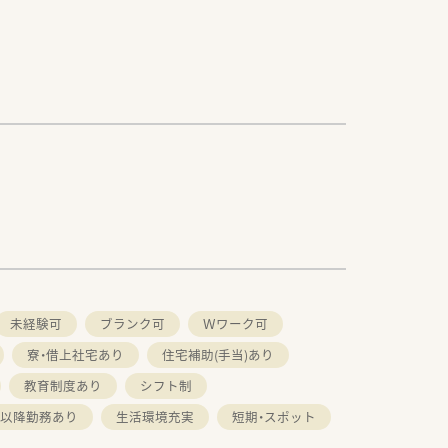
未経験可
ブランク可
Ｗワーク可
寮・借上社宅あり
住宅補助(手当)あり
教育制度あり
シフト制
時以降勤務あり
生活環境充実
短期・スポット