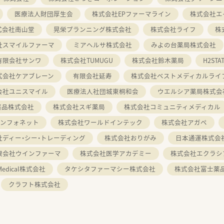
医療法人財団厚生会
株式会社EPファーマライン
株式会社エ
式会社南山堂
晃栄プランニング株式会社
株式会社ライフ
株
社スマイルファーマ
ミアヘルサ株式会社
みよの台薬局株式会社
有限会社サンワ
株式会社TUMUGU
株式会社鈴木薬局
H2ST
式会社ケアブレーン
有限会社延寿
株式会社ベストメディカルライ
会社ユニスマイル
医療法人社団城東桐和会
ウエルシア薬局株式会
薬品株式会社
株式会社スギ薬局
株式会社コミュニティメディカル
インフォネット
株式会社ワールドインテック
株式会社アガペ
社ディー・シー・トレーディング
株式会社おりがみ
日本通運株式会
限会社ウインファーマ
株式会社医学アカデミー
株式会社エクラシ
 Medical株式会社
タケシタファーマシー株式会社
株式会社富士薬
クラフト株式会社