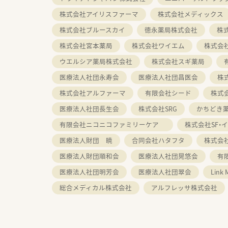
株式会社アイリスファーマ
株式会社メディックス
株式会社ブルースカイ
徳永薬局株式会社
株
株式会社宮本薬局
株式会社ワイエム
株式会
ウエルシア薬局株式会社
株式会社スギ薬局
医療法人社団永寿会
医療法人社団昌医会
株
株式会社アルファーマ
有限会社シード
株式
医療法人社団長生会
株式会社SRG
かちどき
有限会社ニコニコファミリーケア
株式会社SF・
医療法人財団 暁
合同会社ハタフタ
株式会
医療法人財団順和会
医療法人社団晃悠会
有
医療法人社団明芳会
医療法人社団翠会
Link
総合メディカル株式会社
アルフレッサ株式会社