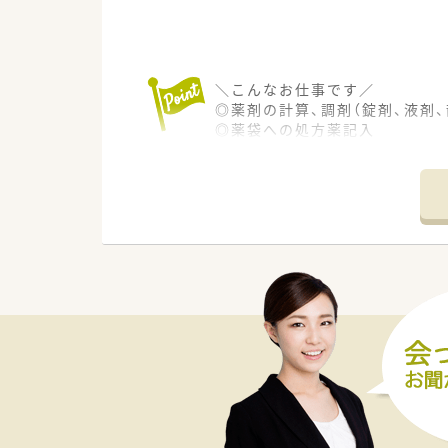
＼こんなお仕事です／
◎薬剤の計算、調剤（錠剤、液剤、
◎薬袋への処方薬記入
◎処方薬の電子カルテ入力
◎薬棚の補充等
＼職場環境／
◎調剤は、基本的に分包機を使っ
◎未経験の方もOK。教育係を配
◎安全キャビネットでの作業あ
◎20-30代のスタッフが活躍し
＼こんな方におすすめです／
◎動物が好きな方
◎動物医療の分野を学びたい方
◎地域の病院で長くご勤務した