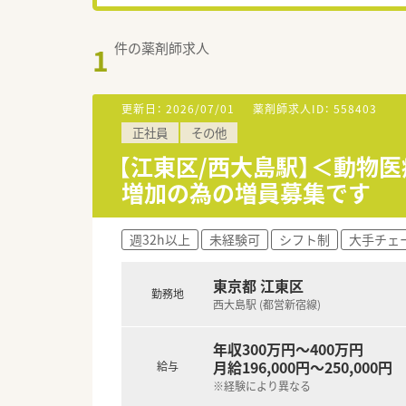
件の薬剤師求人
1
更新日：
2026/07/01
薬剤師求人ID：
558403
正社員
その他
【江東区/西大島駅】＜動物
増加の為の増員募集です
週32h以上
未経験可
シフト制
大手チェ
東京都 江東区
勤務地
西大島駅 (都営新宿線)
年収300万円～400万円
月給196,000円～250,000円
給与
※経験により異なる