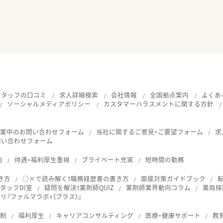
スタッフの口コミ
求人詳細検索
会社情報
全国拠点案内
よくあ
ソーシャルメディアポリシー
カスタマーハラスメントに関する方針
就業中のお問い合わせフォーム
当社に関するご意見・ご要望フォーム
求
問い合わせフォーム
向
待遇・福利厚生重視
プライベート充実
短時間の勤務
き方
○×で読み解く！職務経歴書の書き方
面接対策ガイドブック
タッフDI室
疑問を解決！薬剤師QUIZ
薬剤師業界動向コラム
薬局探
『ファルマラボ+（プラス）』
体制
福利厚生
キャリアコンサルティング
医療・健康サポート
教