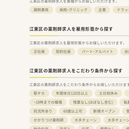
江東区の薬剤師求人を業種からお探しいただけます。
調剤薬局
病院・クリニック
企業
ドラッ
江東区の薬剤師求人を雇用形態から探す
江東区の薬剤師求人を雇用形態からお探しいただけます。
正社員
契約社員
パート・アルバイト
派
江東区の薬剤師求人をこだわり条件から探す
江東区の薬剤師求人をこだわり条件からお探しいただけま
駅チカ
年間休日120日以上
土日祝休み
~18時までの職場
残業なし(ほぼなし含む)
転
託児所あり
60歳以上可
新規オープン
かかりつけ薬剤師
大手チェーン
大手チェー
総合科目
高収入
在宅
積雪なし