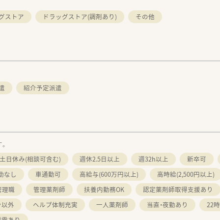
グストア
ドラッグストア(調剤あり)
その他
遣
紹介予定派遣
す。
土日休み(相談可含む)
週休2.5日以上
週32h以上
新卒可
勤なし
車通勤可
高給与(600万円以上)
高時給(2,500円以上)
管理職
管理薬剤師
扶養内勤務OK
認定薬剤師取得支援あり
ン以外
ヘルプ体制充実
一人薬剤師
当直・夜勤あり
22
積雪あり