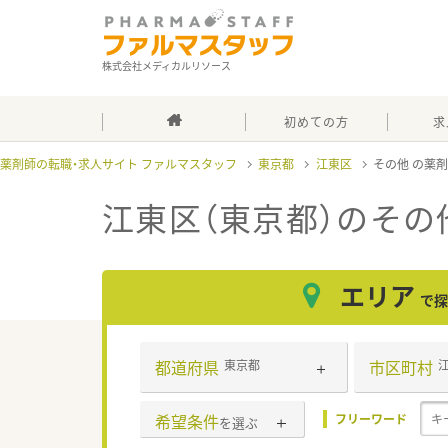
株式会社メディカルリソース
初めての方
求
薬剤師の転職・求人サイト ファルマスタッフ
東京都
江東区
その他
江東区（東京都）のその
エリア
で探
都道府県
市区町村
東京都
希望条件
フリーワード
を選ぶ