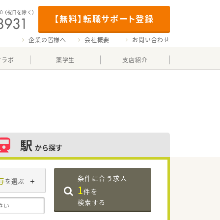
00
（祝日を除く）
【無料】転職サポート登録
企業の皆様へ
会社概要
お問い合わせ
マラボ
薬学生
支店紹介
駅
から探す
条件に合う求人
与
を選ぶ
1
件を
検索する