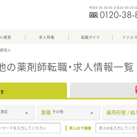
平日9：30-19：00 土日10：00-19：
人検索
求人特集
転職ガイド
ファル
他
の薬剤師転職・求人情報一覧
す
業種
雇用形態 / 給
江東区
その他
求人IDで検索