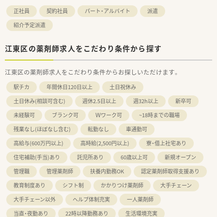
・調剤、配達、服薬管理、薬歴管理、薬剤の発注・入庫・出庫等
・関係官公庁指導対応
正社員
契約社員
パート・アルバイト
派遣
紹介予定派遣
江東区の薬剤師求人をこだわり条件から探す
江東区の薬剤師求人をこだわり条件からお探しいただけます。
駅チカ
年間休日120日以上
土日祝休み
土日休み(相談可含む)
週休2.5日以上
週32h以上
新卒可
未経験可
ブランク可
Ｗワーク可
~18時までの職場
残業なし(ほぼなし含む)
転勤なし
車通勤可
高給与(600万円以上)
高時給(2,500円以上)
寮・借上社宅あり
住宅補助(手当)あり
託児所あり
60歳以上可
新規オープン
管理職
管理薬剤師
扶養内勤務OK
認定薬剤師取得支援あり
教育制度あり
シフト制
かかりつけ薬剤師
大手チェーン
大手チェーン以外
ヘルプ体制充実
一人薬剤師
当直・夜勤あり
22時以降勤務あり
生活環境充実