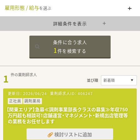
雇用形態 / 給与
を選ぶ
詳細条件を表示
条件に合う求人
1
件を
検索する
1
件の薬剤師求人
並び順
更新日：
2026/06/24
薬剤師求人ID：
406247
正社員
調剤薬局
【関東エリア】急募≪調剤事業部長クラスの募集≫年収750
万円超も相談可！店舗運営・マネジメント・新規出店管理等
の業務をお任せします
検討リストに追加