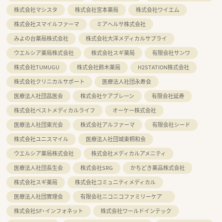
株式会社マシスタ
株式会社宮本薬局
株式会社ワイエム
株式会社スマイルファーマ
ミアヘルサ株式会社
みよの台薬局株式会社
株式会社大洋メディカルサプライ
ウエルシア薬局株式会社
株式会社スギ薬局
有限会社サンワ
株式会社TUMUGU
株式会社鈴木薬局
H2STATION株式会社
株式会社クリニカルサポート
医療法人社団永寿会
医療法人社団昌医会
株式会社ケアブレーン
有限会社延寿
株式会社ベストメディカルライフ
オーケー株式会社
医療法人社団東光会
株式会社アルファーマ
有限会社シード
株式会社ユニスマイル
医療法人社団城東桐和会
ウエルシア薬局株式会社
株式会社メディカルアメニティ
医療法人社団長生会
株式会社SRG
かちどき薬品株式会社
株式会社スギ薬局
株式会社コミュニティメディカル
医療法人社団實理会
有限会社ニコニコファミリーケア
株式会社SF・インフォネット
株式会社ワールドインテック