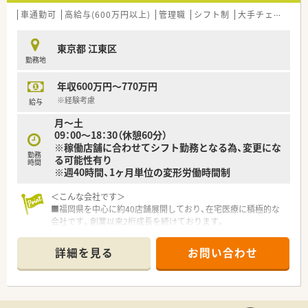
車通勤可
高給与(600万円以上)
管理職
シフト制
大手チェーン以外
東京都 江東区
勤務地
年収600万円～770万円
※経験考慮
給与
月～土
09：00～18：30（休憩60分）
※稼働店舗に合わせてシフト勤務となる為、変更にな
勤務
る可能性有り
時間
※週40時間、1ヶ月単位の変形労働時間制
＜こんな会社です＞
■福岡県を中心に約40店舗展開しており、在宅医療に積極的な
会社です。創業以来2桁成長を続けております。
■在宅で訪問する患者数は九州1位の実績があり訪問先は施設・
個人宅まで多岐に渡りますので薬剤師としてスキルを磨ける環
詳細を見る
お問い合わせ
境です。
医師・看護師・ケアマネージャーとの関わりもあり、患者様を包括
した取り組みが可能！
■緩和薬物療法認定薬剤師、ケアマネージャー、介護福祉士も在