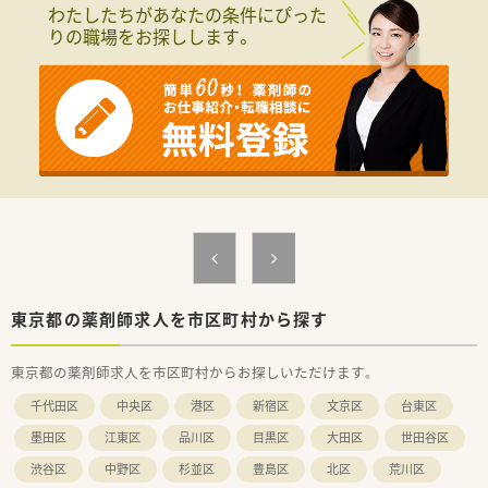
籍しております。
わたしたちがあなたの条件にぴった
■95%以上が在宅未経験者からスタートなので興味とやる気で
りの職場をお探しします。
あればしっかりフォローしていきます。
＜充実の教育・研修体制＞
■定期的な勉強会から階層別研修、接遇研修、合宿研修など多岐
にわたり、希望する研修に参加することが可能ですので自分のペ
ースでスキルアップする事ができます。
■緩和ケアを中心とした様々な学会に参加しており、薬剤師とし
てより知識を深め、成長していける環境を提供しています。
■「緩和薬物療法認定薬剤師」をお持ちの方が5名在籍（2020/8時
点）症例も多く、取得を目指したい方を応援する研修のサポート
も行っております。
＜こんな就業環境です＞
■自社開発システムを採用 在宅の報告書の作成と提出がシス
テム上でできるようになっています。
東京都の薬剤師求人を市区町村から探す
また、在宅訪問時の細かな情報共有もでき「この人でないとでき
ない業務」を減らしています
東京都の薬剤師求人を市区町村からお探しいただけます。
■在宅の営業は薬剤師とは別で専門部署があるため、営業活動が
苦手な方でも安心
千代田区
中央区
港区
新宿区
文京区
台東区
■女性比率7割と女性が多く、カムバックパス制度（退職後に再度
入社できる制度）、保育費補助など働く女性を応援する環境が整
墨田区
江東区
品川区
目黒区
大田区
世田谷区
っています。
渋谷区
中野区
杉並区
豊島区
北区
荒川区
■ワークライフバランスを実現するために様々な勤務形態があ