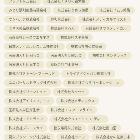
クラフト株式会社
株式会社くすりの福太郎
みどり調剤薬局有限会社
株式会社うさぎ薬局
株式会社ノムラ薬局
サンハルク株式会社
伸和株式会社
株式会社メディカルケミスト
ミネ医薬品株式会社
株式会社まろん
有限会社さつきメディカル
有限会社シーズウエルネス
株式会社スギ薬局
日本メディカルシステム株式会社
株式会社誠心堂薬局
医療法人社団回心会
医療法人社団総合会
株式会社サンドラッグ
医療法人社団光生会
有限会社中山薬局
株式会社ストーン・フィールド
トライアドジャパン株式会社
ユニバーサルドラッグ株式会社
株式会社さつきコーポレーション
株式会社グリーンエイト
株式会社カイセイ
株式会社アイリスファーマ
株式会社メディックス
医療法人財団厚生会
株式会社EPファーマライン
株式会社エイトライフ
株式会社クリエイトエス・ディー
株式会社ブルースカイ
徳永薬局株式会社
株式会社南山堂
晃栄プランニング株式会社
株式会社ライフ
株式会社なの花東日本