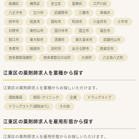
ります。（正社員でもプライベート重視と年収重視と2種類）
板橋区
練馬区
足立区
葛飾区
江戸川区
■結婚や出産、その他の環境の変化に応じた希望の勤務形態を選
択する事が可能ですので、無理なく就業することが可能です。
八王子市
立川市
武蔵野市
三鷹市
青梅市
■保育費補助制度があり、お子様のいらっしゃる社員のサポート
府中市
昭島市
調布市
町田市
小金井市
小平市
にも力を入れています。
日野市
東村山市
国分寺市
国立市
福生市
＜こんな方歓迎のポジションです＞
狛江市
東大和市
清瀬市
東久留米市
武蔵村山市
■入社後すぐ調剤事業部長として適任な即戦力性の高い経営幹
部候補です
多摩市
稲城市
羽村市
あきる野市
西東京市
■在宅に特化した会社なので、在宅経験がありノウハウを継承頂
ける方は、より歓迎です
西多摩郡瑞穂町
西多摩郡日の出町
大島町
八丈島八丈町
■エリアマネージャー経験3年以上ある方での募集
■全国転勤可能な方
江東区の薬剤師求人を業種から探す
■自ら考えて動き、周りを巻き込んで人を動かす力がある方
■仕事内容は下記をイメージ下さい
・店舗運営業務・現業に関する全般
江東区の薬剤師求人を業種からお探しいただけます。
・新規出店時の申請、届出関係全般
・新規出店計画の企画・立案・実施、新規開設店舗の設計
調剤薬局
病院・クリニック
企業
ドラッグストア
・施工に関する業務
ドラッグストア(調剤あり)
その他
・店舗改装、修繕に関する業務
・新規仕入れ先選定、契約書締結、仕入れ価格調整
・決定に関する業務
江東区の薬剤師求人を雇用形態から探す
・商品の評価減及び廃棄に関する業務
・店舗従業員の異動、退職、評価、教育
・店舗従業員の労働時間等管理
江東区の薬剤師求人を雇用形態からお探しいただけます。