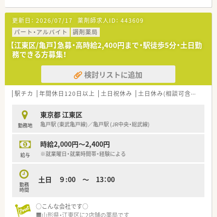
ども取りやすい環境です。
また近年かかりつけの方針に沿い、転勤や異動は少なくなってお
更新日：
2026/07/17
薬剤師求人ID：
443609
ります。
■キャリアアップできる環境。
パート・アルバイト
調剤薬局
2年目：在宅1人訪問、3年目：管理薬剤師、10年目：エリアマネージ
【江東区/亀戸】急募・高時給2,400円まで・駅徒歩5分・土日勤
ャーと言ったイメージで上を目指して頂きます
務できる方募集！
＼こんな労働環境です／
検討リストに追加
■有給70%程度消化・残業は平均10時間程度！ワークライフバラ
ンス重視されたい方にもお勧めです
■緊急携帯当番制度はエリアごとに当番制のため、3ヶ月に一度
駅チカ
年間休日120日以上
土日祝休み
土日休み(相談可含む)
週休
1週間程度です。
1週間で24,000円程度・実際に配薬業務が発生した場合1件につ
東京都 江東区
き10,000円の手当もございます。
亀戸駅 (東武亀戸線)／亀戸駅 (JR中央・総武線)
勤務地
■休日当番制度（祝祭日開局の店舗）は1年に1回程度です。振替
休日もきちんと取って頂きます
時給2,000円～2,400円
※就業曜日・就業時間帯・経験による
給与
土日 ９:00 ～ 13：00
勤務
時間
○こんな会社です○
■山形県・江東区に2店舗の薬局です