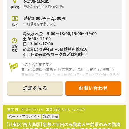
東京都 江東区
豊洲駅 (東京メトロ有楽町線)
勤務地
時給2,000円～2,300円
※経験等を考慮し決定
給与
月火水木金 9:00～13:00/15:00～19:00
土 9:30～14:00
日 13:00～17:00
勤務
※上記より週4日～5日勤務可能な方
時間
※土日のみのWワークなどは相談可
＼こんな企業です／
■10店舗展開の薬局です（江東区７、品川１、横浜１、埼玉１）
■年間休日120日以上、年末年始は4日～5日ほど各店舗で休みが
あり、休日が多い会社です
詳細を見る
お問い合わせ
＼チームワークの良い職場／
■今活躍しているスタッフの中には製薬メーカー出身者や、別業
種の企業で働いていたり
ダブルワークでアルバイトをしている方もおります。
更新日：
2026/06/18
薬剤師求人ID：
342077
色々なスタイルの人が同じ職場にいる為、みなさん良い刺激を受
け、広い視野で薬剤師として社会人として成長できる会社です！
パート・アルバイト
調剤薬局
■比較的穏やかで謙虚な方が多く、チームワーク良く業務に取り
【江東区/西大島駅】急募≪平日のみ勤務＆午前帯のみの勤務
組まれています！