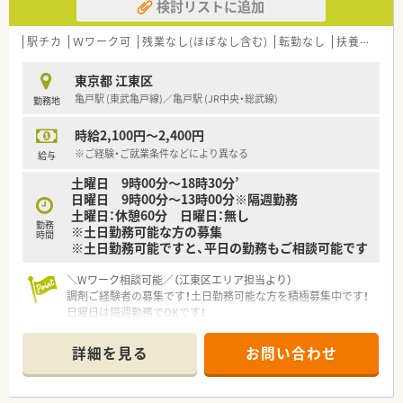
検討リストに追加
駅チカ
Ｗワーク可
残業なし(ほぼなし含む)
転勤なし
扶養内勤務OK
東京都 江東区
亀戸駅 (東武亀戸線)／亀戸駅 (JR中央・総武線)
勤務地
時給2,100円～2,400円
※ご経験・ご就業条件などにより異なる
給与
土曜日 9時00分～18時30分’
日曜日 9時00分～13時00分※隔週勤務
土曜日：休憩60分 日曜日：無し
勤務
※土日勤務可能な方の募集
時間
※土日勤務可能ですと、平日の勤務もご相談可能です
＼Wワーク相談可能／（江東区エリア担当より）
調剤ご経験者の募集です！土日勤務可能な方を積極募集中です！
日曜日は隔週勤務でOKです！
＊------------------------------------------＊
詳細を見る
お問い合わせ
【店舗情報ついて】
■最寄りの亀戸駅から徒歩4分という好立地にあり、毎日の通勤
負担が少なく通いやすい調剤薬局です。