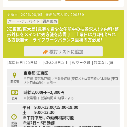
■耳鼻科・整形外科メイン。小児耳鼻が多いのでお子様が好きな
方歓迎♪
■処方は軽めで負担はありません
更新日：
2026/08/05
薬剤師求人ID：
200880
■繁忙期は月10時間程度残業の可能性ありますが、基本は残業
もありません
パート・アルバイト
調剤薬局
■広々とした店舗です。昔ながらの薬局ですが内装は綺麗で清
【江東区/東大島】急募≪希少な午前中の扶養求人！≫内科・整
潔感がございます。調剤室も待合室も開放感があります。キッズ
形外科をメインに処方箋を応需♪ 土曜日は月2回出られ
スペースもありお子様連れもお待ち頂けます
る方歓迎★ ライフワークバランス重視の方必見！
＜こんな就業環境です＞
検討リストに追加
■13時半～15時の間は薬局を閉める為、近隣にお住まいの方は
一時帰宅も可能！
■水日祝、土曜午後の2.5日休みです♪
年間休日120日以上
週休2.5日以上
Ｗワーク可
残業なし(ほぼなし含む)
■大島駅からバスになります。車通勤もご相談可能ですが、道が
狭いためバス推奨です
東京都 江東区
■在宅はなく外来業務のみです
亀戸駅 (東武亀戸線)／門前仲町駅 (東京メトロ東西線)／木場駅 (東京
勤務地
■かかりつけのノルマもございません！
メトロ東西線)／東陽
…
時給2,000円～2,300円
＜こんな方を歓迎＞
■電子薬歴が直近でご経験があり、調剤経験のブランクがなけれ
※就業曜日・就業時間帯・経験による
給与
ば年齢問わずご相談可能です！
平日 9:00-13:00/15:00-19:00
■お子様が好きな方
土 9:00-13:30
※午前中だけの勤務相談可能
※週2日～3日勤務
勤務
時間