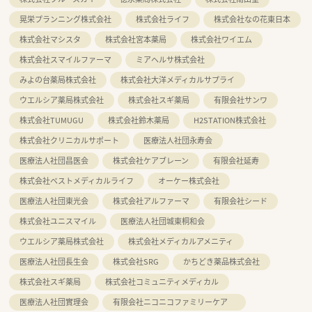
晃栄プランニング株式会社
株式会社ライフ
株式会社なの花東日本
株式会社マシスタ
株式会社宮本薬局
株式会社ワイエム
株式会社スマイルファーマ
ミアヘルサ株式会社
みよの台薬局株式会社
株式会社大洋メディカルサプライ
ウエルシア薬局株式会社
株式会社スギ薬局
有限会社サンワ
株式会社TUMUGU
株式会社鈴木薬局
H2STATION株式会社
株式会社クリニカルサポート
医療法人社団永寿会
医療法人社団昌医会
株式会社ケアブレーン
有限会社延寿
株式会社ベストメディカルライフ
オーケー株式会社
医療法人社団東光会
株式会社アルファーマ
有限会社シード
株式会社ユニスマイル
医療法人社団城東桐和会
ウエルシア薬局株式会社
株式会社メディカルアメニティ
医療法人社団長生会
株式会社SRG
かちどき薬品株式会社
株式会社スギ薬局
株式会社コミュニティメディカル
医療法人社団實理会
有限会社ニコニコファミリーケア