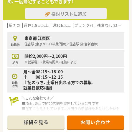
め、一度帰宅することもできます！
敷いているため、従業員の業務負担を配慮している会社です
■産育休、時短制度については、法定通り取得できます。
検討リストに追加
■薬学生や新卒もお受入れ実績のある会社のため、入社してから
の研修や教育については充実しております。
駅チカ
週休2.5日以上
週32h以上
ブランク可
残業なし(ほぼなし含む)
○店舗特徴○
■薬剤師は常勤5名（管理50代女性2名、30代女性、20代女性)パ
東京都 江東区
ート：3名(30代後半～40代)在籍しており、事務は常勤2名・非常
住吉駅 (東京メトロ半蔵門線)／住吉駅 (都営新宿線)
勤務地
勤1名 常時2～3名体制となっております。
■処方箋枚数は100枚/日で、応需科目は内科, 耳鼻科, 小児科, 皮
時給2,000円～2,100円
膚科がメインです(内科3割、耳鼻科3～4割、他面対応)
■最寄駅から徒歩1分のため、通勤の負担少なめです
※就業曜日・就業時間帯・経験による
給与
■19時には薬局を閉めて、退勤ができる環境ですので、メリハリ
月～金08：15～18：00
をつけて勤務することができます
土 08：15～12：15
上記のうち、土曜日出れる方での募集。
勤務
時間
就業日数応相談
＼こんな会社です／
■埼玉、東京で約20店舗を展開している会社です
■在宅にも注力しています。お困りの患者様をお助けしたいと
いう代表の想いから、施設と個人は2：8程度の割合です。
■本社機能は、以前は社長が全て一人で管理していましたが、こ
詳細を見る
お問い合わせ
こ数年で確立し15名程度で運営しています。
人事担当がヘルプやシフトの調整をしておりますので、お休みな