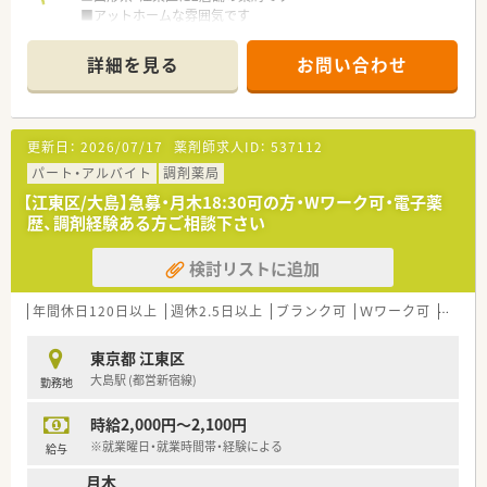
■アットホームな雰囲気です
■個人薬局ですが電子薬歴など導入しています
詳細を見る
お問い合わせ
更新日：
2026/07/17
薬剤師求人ID：
537112
パート・アルバイト
調剤薬局
【江東区/大島】急募・月木18:30可の方・Wワーク可・電子薬
歴、調剤経験ある方ご相談下さい
検討リストに追加
年間休日120日以上
週休2.5日以上
ブランク可
Ｗワーク可
残業な
東京都 江東区
大島駅 (都営新宿線)
勤務地
時給2,000円～2,100円
※就業曜日・就業時間帯・経験による
給与
月木