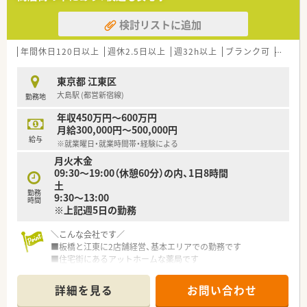
検討リストに追加
年間休日120日以上
週休2.5日以上
週32h以上
ブランク可
残業な
東京都 江東区
大島駅 (都営新宿線)
勤務地
年収450万円～600万円
月給300,000円～500,000円
給与
※就業曜日・就業時間帯・経験による
月火木金
09:30～19:00（休憩60分）の内、1日8時間
土
勤務
9:30～13:00
時間
※上記週5日の勤務
＼こんな会社です／
■板橋と江東に2店舗経営、基本エリアでの勤務です
■住宅街にあるアットホームな薬局です
■従業員10名程のアットホームな薬局です
詳細を見る
お問い合わせ
＜こんな店舗です＞