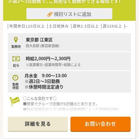
≫週2～3日勤務で、ご負担なく勤務ができる環境です！
繁忙期に入るとより多忙な環境となりますが、忙しい時のピリピ
リ感はなく
検討リストに追加
全員で乗り切る為に協力しあう関係性が自然とできている薬局
です。
年間休日120日以上
土日祝休み
週休2.5日以上
週32h以上
ブラン
＼研修制度について／
■店舗勉強会（年１～2回程度）、日本保険薬局協会実施への参加
東京都 江東区
社員総会時に外部講師を呼んで講和しています（主に接客につ
西大島駅 (都営新宿線)
勤務地
いて）
時給2,000円～2,300円
＼こんな店舗です／
■人気の豊洲エリア、商業施設の近くでお買い物にも便利です♪
※就業曜日・就業時間帯・経験による
給与
■ゆとりのある調剤室で、清潔感のある空間が広がっています！
月水金 9:00～13:00
患者様は小児、ご高齢者、会社員などが多くご利用頂いておりま
※週2日～3日勤務
す。
勤務
※休憩時間法定通り
■日曜開局店舗の為、副業を考えている方等にピッタリの職場で
時間
す♪
○こんな会社です○
■関東でグループ店舗が8店舗ほどあります。
■時給相場高めです！経験や就業時間によって高時給可能！
■勉強会がありスキルアップ可能です！
詳細を見る
お問い合わせ
○店舗特徴○
■薬剤師は常勤2名・パート1名です
■処方箋枚数は80～100枚/日程度で、応需科目は耳鼻科, 内科,