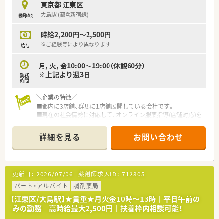
東京都 江東区
な雰囲気で店舗を運営しています。
大島駅 (都営新宿線)
勤務地
■門前クリニックの医師とも非常に良好な協力関係を築いてお
ります。
時給2,200円～2,500円
【こんな方にオススメ】
※ご経験等により異なります
給与
■午前中の空いた時間だけを活用して働きたい方や、扶養内での
勤務をご希望の方にとって非常にマッチしやすい勤務条件で
月, 火, 金10:00～19:00（休憩60分）
す。
※上記より週3日
勤務
■ブランクがあり復職に不安を感じている方でも、優しいスタッ
時間
フが丁寧にフォローしてくれるため安心してお仕事を始められ
ます。
＼企業の特徴／
■都内に3店舗、群馬に1店舗展開している会社です。
■現在の社会情勢に対応して、オンライン服薬指導(店舗対応)を
積極的に導入している、患者様第一に考えている会社です。
■お薬のネット販売も行っており、様々なニーズに対応できるよ
詳細を見る
お問い合わせ
うな体制を整えております。
■新規出店も今後予定しており、在宅専門店、外来メインの店舗
など、各店舗の地域のニーズに沿って店舗展開を行っておりま
す。
更新日：
2026/07/06
薬剤師求人ID：
712305
■社長は薬剤師で、現場にでて患者様のご自宅や施設へお薬を届
けるなど、スタッフと同じ目線で勤務されています。
パート・アルバイト
調剤薬局
■零売の対応も行っており、患者様の状態に合わせた服薬指導な
【江東区/大島駅】★貴重★月火金10時～13時｜平日午前の
どを行う環境があります。
みの勤務｜高時給最大2,500円｜扶養枠内相談可能！