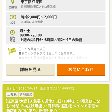
東京都 江東区
ば年齢問わずご相談可能です！
東陽町駅 (東京メトロ東西線)
勤務地
■お子様が好きな方
時給2,000円～2,000円
※経験により考慮
給与
月～土
09:00～20:00
勤務
上記の内1日6～8時間×週2～4日の勤務
時間
○こんな薬局です○
■ドラッグストアでは最大手になります。
■充実した設備機器完備でお仕事しやすい環境です。
○こんな方にオススメです○
詳細を見る
お問い合わせ
■小さいお子様がいる方・扶養枠勤務希望の方
■限られた時間でお仕事をお探しの方
更新日：
2026/06/24
薬剤師求人ID：
409832
正社員
調剤薬局
【江東区/大島】★急募★週休2.5日・19時まで・残業ほぼな
し・休憩で中抜け可能♪・耳鼻科、整形をメインで応需★
商店街の中にあり、夜道も安心♪