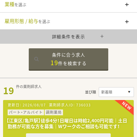
業種
を選ぶ
雇用形態 / 給与
を選ぶ
詳細条件を表示
条件に合う求人
19
件を
検索する
19
件の薬剤師求人
並び順
更新日：
2026/08/07
薬剤師求人ID：
736033
パート・アルバイト
調剤薬局
【江東区/亀戸駅】徒歩4分！日曜日は時給2,400円可能｜土日
勤務が可能な方を募集｜Wワークのご相談も可能です！