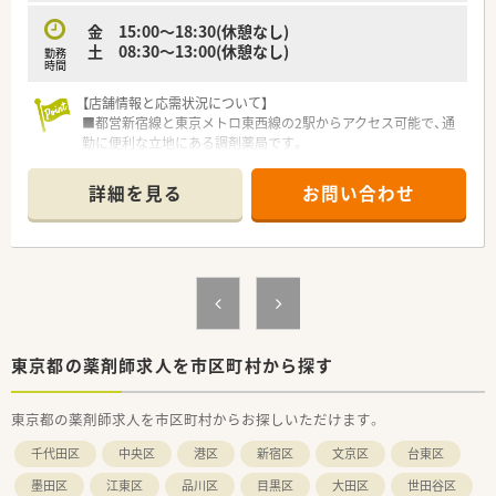
金 15:00～18:30(休憩なし)
土 08:30～13:00(休憩なし)
勤務
時間
【店舗情報と応需状況について】
■都営新宿線と東京メトロ東西線の2駅からアクセス可能で、通
勤に便利な立地にある調剤薬局です。
■呼吸器内科や小児科を中心に、1日平均60枚の処方箋を応需し
ており、在宅医療の対応はありません。
詳細を見る
お問い合わせ
■隣接するクリニックの診療時間に合わせ、平日は18時までの
営業時間が基本で無理なく働けます。
■他店舗からヘルプも来ますので、希望のお休みも取りやすい環
境です。
【薬局のご紹介】
■明るく綺麗な薬局で気持ちよく働けます。大通り沿いに面し
ているので、夜の帰り道も安心です。
■大島駅（都営新宿線）または南砂町駅（地下鉄・東西線）からバス
東京都の薬剤師求人を市区町村から探す
も多く出ています。
■かかりつけは患者様の意向重視 ノルマにしばられず勤務で
東京都の薬剤師求人を市区町村からお探しいただけます。
きます。
千代田区
中央区
港区
新宿区
文京区
台東区
【法人特徴について】
■東京や埼玉、神奈川の首都圏エリアを中心に複数の調剤薬局を
墨田区
江東区
品川区
目黒区
大田区
世田谷区