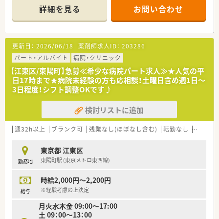
ており、そのうち午前中が20枚～30枚です。
詳細を見る
お問い合わせ
■管理薬剤師＋パート1～2名体制をとっています。
■経営者である社長が管理薬剤師を務めており、パートスタッフ
との距離も近く、働きやすい職場です。
更新日：
2026/06/18
薬剤師求人ID：
203286
【勤務実態について】
■午前中の9時から13時までの勤務となり、木曜日以外の曜日で
パート・アルバイト
病院・クリニック
扶養範囲内でのシフト相談が可能です。
【江東区/東陽町】急募≪希少な病院パート求人≫★人気の平
■午前中の時間帯に処方箋が集中するため忙しくなりますが、午
日17時まで★病院未経験の方も応相談！土曜日含め週1日～
後からは落ち着いて業務に取り組める環境です。
3日程度！シフト調整OKです♪
■事務スタッフがお休みの際には社長自らがレセコン入力の対
応を行うため、入力業務が不慣れな方でも安心です。です。
検討リストに追加
【主な業務内容】
■呼吸器内科の処方がメインとなるため、吸入器の正しい使い方
週32h以上
ブランク可
残業なし(ほぼなし含む)
転勤なし
扶養内勤
などの指導や説明を行う機会が多くなります。
■小児科の処方は1日に2件ほどと少なく、散剤や水剤、一包化の
東京都 江東区
対応も少なめなので、落ち着いて業務を進められます。
東陽町駅 (東京メトロ東西線)
勤務地
■二次元バーコードを利用したシステムを導入しており、入力の
手間を省きスピーディに患者様へ対応しています。
時給2,000円～2,200円
【こんな方にオススメ】
※経験考慮の上決定
給与
■平日の午前中のみで働きたい方に最適です。
月火水木金 09:00～17:00
■粉薬の計量や水剤の調剤、一包化といった手間のかかる業務が
土 09：00～13：00
少ない環境で、落ち着いて働きたい方におすすめです。