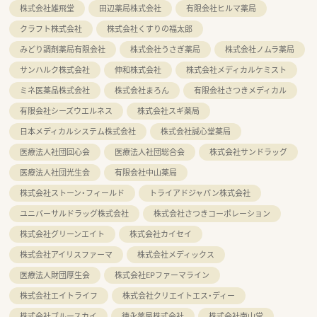
株式会社雄飛堂
田辺薬局株式会社
有限会社ヒルマ薬局
クラフト株式会社
株式会社くすりの福太郎
みどり調剤薬局有限会社
株式会社うさぎ薬局
株式会社ノムラ薬局
サンハルク株式会社
伸和株式会社
株式会社メディカルケミスト
ミネ医薬品株式会社
株式会社まろん
有限会社さつきメディカル
有限会社シーズウエルネス
株式会社スギ薬局
日本メディカルシステム株式会社
株式会社誠心堂薬局
医療法人社団回心会
医療法人社団総合会
株式会社サンドラッグ
医療法人社団光生会
有限会社中山薬局
株式会社ストーン・フィールド
トライアドジャパン株式会社
ユニバーサルドラッグ株式会社
株式会社さつきコーポレーション
株式会社グリーンエイト
株式会社カイセイ
株式会社アイリスファーマ
株式会社メディックス
医療法人財団厚生会
株式会社EPファーマライン
株式会社エイトライフ
株式会社クリエイトエス・ディー
株式会社ブルースカイ
徳永薬局株式会社
株式会社南山堂