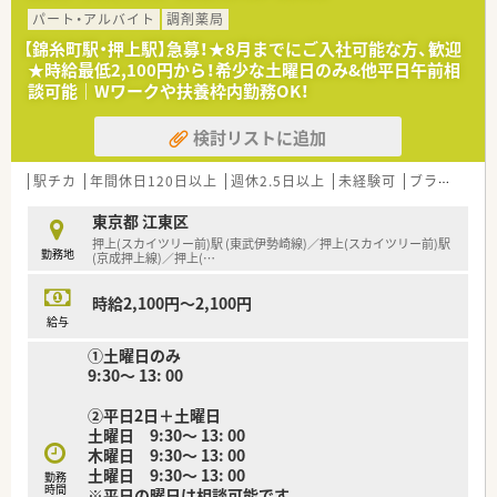
られる就業条件です。
パート・アルバイト
調剤薬局
■月に2回ほど土曜日の午前シフトに入る必要がございますが、
隔週での勤務イメージとなり負担は大きくありません。
【錦糸町駅・押上駅】急募！★8月までにご入社可能な方、歓迎
★時給最低2,100円から！希少な土曜日のみ&他平日午前相
談可能｜Wワークや扶養枠内勤務OK！
検討リストに追加
駅チカ
年間休日120日以上
週休2.5日以上
未経験可
ブランク可
東京都 江東区
押上(スカイツリー前)駅 (東武伊勢崎線)／押上(スカイツリー前)駅
勤務地
(京成押上線)／押上(
…
時給2,100円～2,100円
給与
①土曜日のみ
9:30～ 13: 00
②平日2日＋土曜日
土曜日 9:30～ 13: 00
木曜日 9:30～ 13: 00
土曜日 9:30～ 13: 00
勤務
時間
※平日の曜日は相談可能です。