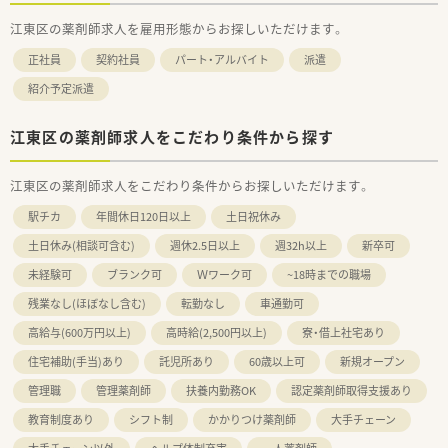
江東区の薬剤師求人を雇用形態からお探しいただけます。
正社員
契約社員
パート・アルバイト
派遣
紹介予定派遣
江東区の薬剤師求人をこだわり条件から探す
江東区の薬剤師求人をこだわり条件からお探しいただけます。
駅チカ
年間休日120日以上
土日祝休み
土日休み(相談可含む)
週休2.5日以上
週32h以上
新卒可
未経験可
ブランク可
Ｗワーク可
~18時までの職場
残業なし(ほぼなし含む)
転勤なし
車通勤可
高給与(600万円以上)
高時給(2,500円以上)
寮・借上社宅あり
住宅補助(手当)あり
託児所あり
60歳以上可
新規オープン
管理職
管理薬剤師
扶養内勤務OK
認定薬剤師取得支援あり
教育制度あり
シフト制
かかりつけ薬剤師
大手チェーン