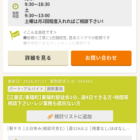
9:30～18:30
土
勤務
9:30～13:00
時間
土曜は月2回程度入れればご相談下さい！
＜こんな会社です＞
■板橋と江東に2店舗経営、基本エリアでの勤務です
■住宅街にあるアットホームな薬局です
■従業員10名程のアットホームな薬局です
詳細を見る
お問い合わせ
＜こんな店舗です＞
■耳鼻科メイン。小児耳鼻が多いのでお子様が好きな方歓迎
■処方は軽めで負担はありません
■広々とした店舗です。昔ながらの薬局ですが内装は綺麗で清
更新日：
2026/07/17
薬剤師求人ID：
494360
潔感がございます。調剤室も待合室も開放感があります。キッズ
スペースもありお子様連れもお待ち頂けます
パート・アルバイト
調剤薬局
【江東区/東陽町】東陽町駅徒歩1分。週4日できる方・時間帯
相談下さい・レジ業務も抵抗ない方
＜こんな就業環境です＞
■大島駅からバスになります。車通勤もご相談可能ですが、道が
検討リストに追加
狭いためパス推奨です
■在宅はなく外来業務のみです
駅チカ
土日休み(相談可含む)
週32h以上
残業なし(ほぼなし含む)
＜こんな方を歓迎＞
■電子薬歴が直近でご経験があり、調剤経験のブランクがなけれ