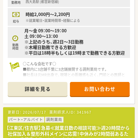
西大島駅 (都営新宿線)
勤務地
時給2,000円～2,200円
※就業曜日・就業時間帯・経験による
給与
月～金 09：00～19：00
土 09：00～13：00
※上記のうち、週2日～3日勤務
勤務
※木曜日勤務できる方歓迎
時間
※平日は18時半もしくは19時まで勤務できる方歓迎
○こんな会社です○
■都内に3店舗千葉に3店舗展開する調剤薬局です。
■社長は元MR出身で、現場との距離感も近く、門前との医師と
の関係構築に長けている方です。
■週40時間より少ない時間で予めシフトをくみ残業が少なくな
詳細を見る
お問い合わせ
るように工夫されている会社です。
■本部にラウンダー薬剤師を置いているため、休みの取りやすい
環境を整えております。
■週20時間以上で社会保険に加入することができます。
更新日：
2026/07/17
薬剤師求人ID：
341967
■門前のドクターとは、定期的に連絡を取り合ったりするなど、
関係性は良好のため、勤務しやすい環境があります。
パート・アルバイト
調剤薬局
■残業もほとんどなく、時間通り退勤ができよう配慮されており
【江東区/住吉駅】急募≪就業日数の相談可能≫週20時間から
ます。
社保加入＆整形外科メインに応需！中休みが2時間弱あるた
■1日の一人当たり対応枚数を、20枚程度になるよう人員体制を