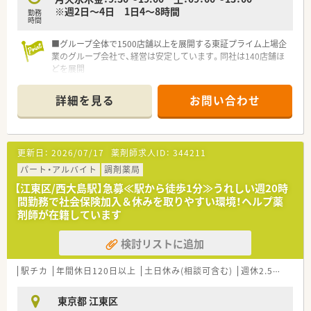
※週2日～4日 1日4～8時間
勤務
時間
■グループ全体で1500店舗以上を展開する東証プライム上場企
業のグループ会社で、経営は安定しています。同社は140店舗ほ
どを展開
■都内・神奈川・千葉県内でのドミナント展開しており、地域密着
の町の薬局として親しまれています。
詳細を見る
お問い合わせ
■買い物割引制度あり。お時給以外にも金銭的なメリットあり
です♪
■ひとりひとりの個性を伸ばす会社です
部門別採用(OTC・調剤)、本部登用制度などスタッフのやる気を
更新日：
2026/07/17
薬剤師求人ID：
344211
最大限に引き出し、患者様、お客様に貢献します。
パート・アルバイト
調剤薬局
【江東区/西大島駅】急募≪駅から徒歩1分≫うれしい週20時
間勤務で社会保険加入＆休みを取りやすい環境！ヘルプ薬
剤師が在籍しています
検討リストに追加
駅チカ
年間休日120日以上
土日休み(相談可含む)
週休2.5日以上
東京都 江東区