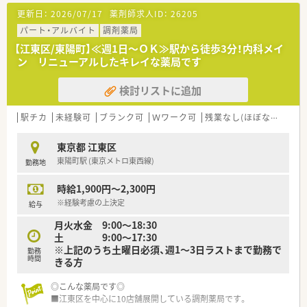
■内科や耳鼻科、精神科をメインに応需しており、1日あたり70
更新日：
2026/07/17
薬剤師求人ID：
26205
枚～80枚の処方箋に対応しています。
パート・アルバイト
調剤薬局
【法人特徴について】
【江東区/東陽町】≪週1日～ＯＫ≫駅から徒歩3分！内科メイ
■東京都と神奈川県において計2店舗の調剤薬局を展開してお
ン リニューアルしたキレイな薬局です
り、地域に密着した医療サービスを提供しています。
■自分のゴールを見据えて仕事を通じて人間的な成長を続ける
検討リストに追加
ことを経営理念に掲げている成長企業です。
■代表自身が薬剤師として現場に立って管理業務を行っている
ため、現場の意見が通りやすい風通しの良い会社です。
駅チカ
未経験可
ブランク可
Ｗワーク可
残業なし(ほぼなし含む)
【求人について】
東京都 江東区
■日曜日に勤務していただける場合は時給2,400円となるため、
東陽町駅 (東京メトロ東西線)
勤務地
効率よく高収入を得たい方におすすめです。
■土曜日は、9時00分～18時30分、日曜日は9時00分～13時00分
時給1,900円～2,300円
（隔週）のご勤務となります。
■土日勤務ができる方であれば、平日フルタイム勤務についても
※経験考慮の上決定
給与
ご相談可能です。
月火水金 9:00～18:30
土 9:00～17:30
※上記のうち土曜日必須、週1～3日ラストまで勤務で
勤務
時間
きる方
◎こんな薬局です◎
■江東区を中心に10店舗展開している調剤薬局です。