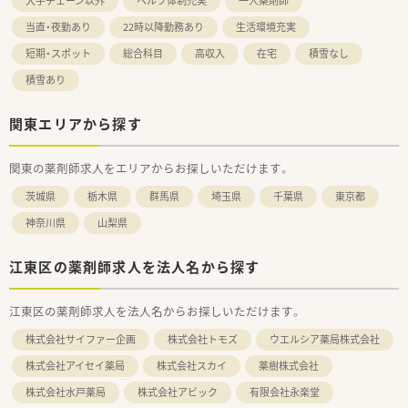
大手チェーン以外
ヘルプ体制充実
一人薬剤師
当直・夜勤あり
22時以降勤務あり
生活環境充実
短期・スポット
総合科目
高収入
在宅
積雪なし
積雪あり
関東エリアから探す
関東の薬剤師求人をエリアからお探しいただけます。
茨城県
栃木県
群馬県
埼玉県
千葉県
東京都
神奈川県
山梨県
江東区の薬剤師求人を法人名から探す
江東区の薬剤師求人を法人名からお探しいただけます。
株式会社サイファー企画
株式会社トモズ
ウエルシア薬局株式会社
株式会社アイセイ薬局
株式会社スカイ
薬樹株式会社
株式会社水戸薬局
株式会社アビック
有限会社永楽堂