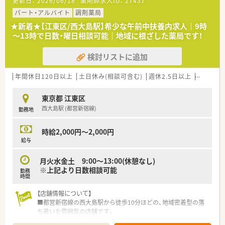
更新日：
2026/06/18
薬剤師求人ID：
27437
■社長は薬剤師で、現場にでて患者様のご自宅や施設へお薬を届
けるなど、スタッフと同じ目線で勤務されています。
パート・アルバイト
調剤薬局
■零売の対応も行っており、患者様の状態に合わせた服薬指導な
★新着★【江東区/西大島駅】希少な午前中扶養内求人｜9時
どを行う環境があります。
～13時で日数・曜日相談可能｜地域に根ざした薬局です！
検討リストに追加
年間休日120日以上
土日休み(相談可含む)
週休2.5日以上
ブランク
東京都 江東区
西大島駅 (都営新宿線)
勤務地
時給2,000円～2,000円
給与
月火水金土 9:00～13:00(休憩なし)
※上記より日数相談可能
勤務
時間
【店舗情報について】
■都営新宿線の西大島駅から徒歩10分ほどの、地域密着型の落
ち着いた雰囲気の店舗です。
■呼吸器内科メインで内科や小児科等を1日30枚～40枚応需し