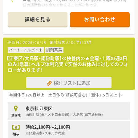
日の通勤負担を少なく抑えることが可能です。
■内科や皮膚科および精神科の処方箋を1日に40枚から50枚ほ
ど応需しており、幅広い経験を積むことができます。
詳細を見る
お問い合わせ
【勤務実態について】
■月曜日から金曜日までは18時までの営業となっており、残業
がほぼ発生しないため定時での退社が可能です。
更新日：
2026/06/18
薬剤師求人ID：
714357
■土曜日や日曜日および祝日のお休みも相談が可能です。
■扶養の範囲内での勤務やダブルワークでの就業も認められて
パート・アルバイト
調剤薬局
おり、ライフスタイルに合わせた働き方が可能です。
【江東区/大島駅・南砂町駅】≪扶養内≫★金曜・土曜の週2日
のみ！急募！ヘルプ体制充実で突然のお休みに対してのフォ
【想定される業務内容】
ローがあります！
■店舗内での調剤業務を中心に、電子薬歴を利用した服薬指導や
患者様との丁寧なコミュニケーションをお願いします。
検討リストに追加
■1ヶ月あたり20名ほどの在宅患者様を担当し、2週間ごとの処
方に合わせたお薬の配達などを担当いただくことがございま
す。
年間休日120日以上
土日休み(相談可含む)
週休2.5日以上
Ｗワーク
■在宅業務における配達先は自転車で移動できる範囲内に限ら
れているため、体力的な負担も少なく安心です。
東京都 江東区
南砂町駅 (東京メトロ東西線)／大島駅 (都営新宿線)
勤務地
時給2,100円～2,100円
※経験者例・スキル等考慮
給与