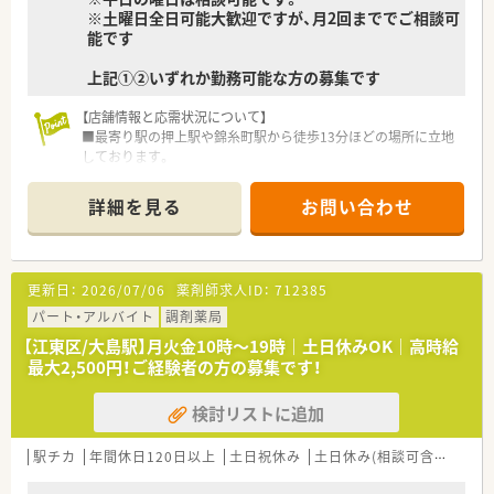
※土曜日全日可能大歓迎ですが、月2回まででご相談可
能です
上記①②いずれか勤務可能な方の募集です
【店舗情報と応需状況について】
■最寄り駅の押上駅や錦糸町駅から徒歩13分ほどの場所に立地
しております。
■処方箋は内科メインに1日約30枚/日程度応需しており、居宅4
件の在宅業務にも対応しております。
詳細を見る
お問い合わせ
【募集背景と求める人物像について】
■今回は欠員補充による急募案件となっており、土曜日のみ、も
しくは平日2日と土曜日に勤務できる方を求めております。
更新日：
2026/07/06
薬剤師求人ID：
712385
■ご経験の浅い方やブランクのある方でも問題なく、患者様に寄
り添いながら丁寧な対応を心がけていただける方を歓迎しま
パート・アルバイト
調剤薬局
す。
【江東区/大島駅】月火金10時～19時｜土日休みOK｜高時給
■ダブルワークをご希望の方や、扶養の範囲内で無理なくお仕事
最大2,500円！ご経験者の方の募集です！
を続けていきたいとお考えの方にも大変おすすめの求人です。
検討リストに追加
【法人特徴について】
■東京都江東区にて地域密着型の調剤薬局を1店舗展開してお
り、患者様に寄り添った温かい医療サービスの提供を行っていま
駅チカ
年間休日120日以上
土日祝休み
土日休み(相談可含む)
週休
す。
■社長が薬剤師で奥様が事務兼栄養士の資格をお持ちで、和やか