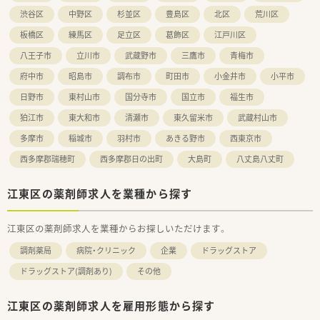
展開し、安定した経営基盤を持っています。
渋谷区
中野区
杉並区
豊島区
北区
荒川区
■従業員の働きやすさを第一に考えた環境整備に力を入れてお
り、社内全体の定着率が非常に高い法人です。
板橋区
練馬区
足立区
葛飾区
江戸川区
■未経験者に対するマンツーマン指導など、教育体制が充実して
おり、個人の成長をしっかり支援します。
八王子市
立川市
武蔵野市
三鷹市
青梅市
府中市
昭島市
調布市
町田市
小金井市
小平市
日野市
東村山市
国分寺市
国立市
福生市
狛江市
東大和市
清瀬市
東久留米市
武蔵村山市
多摩市
稲城市
羽村市
あきる野市
西東京市
西多摩郡瑞穂町
西多摩郡日の出町
大島町
八丈島八丈町
江東区の薬剤師求人を業種から探す
江東区の薬剤師求人を業種からお探しいただけます。
調剤薬局
病院・クリニック
企業
ドラッグストア
ドラッグストア(調剤あり)
その他
江東区の薬剤師求人を雇用形態から探す