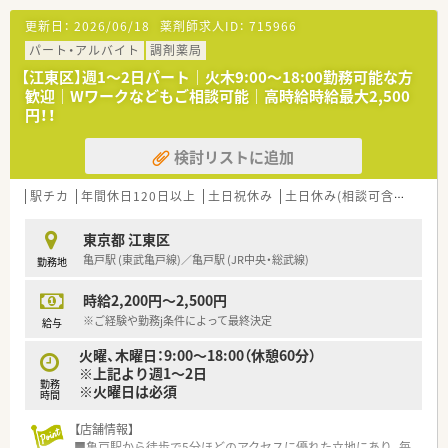
泌尿器科, 婦人科, 皮膚科がメインとなっています
更新日：
2026/06/18
薬剤師求人ID：
715966
■店舗内は、茶色がメインとなっており、落ち着いた環境で就業
ができるようになっております。
パート・アルバイト
調剤薬局
【江東区】週1～2日パート｜火木9:00～18:00勤務可能な方
歓迎｜Wワークなどもご相談可能｜高時給時給最大2,500
円！！
検討リストに追加
駅チカ
年間休日120日以上
土日祝休み
土日休み(相談可含む)
週休
東京都 江東区
亀戸駅 (東武亀戸線)／亀戸駅 (JR中央・総武線)
勤務地
時給2,200円～2,500円
※ご経験や勤務j条件によって最終決定
給与
火曜、木曜日：9:00～18:00（休憩60分）
※上記より週1～2日
勤務
※火曜日は必須
時間
【店舗情報】
■亀戸駅から徒歩で5分ほどのアクセスに優れた立地にあり、毎