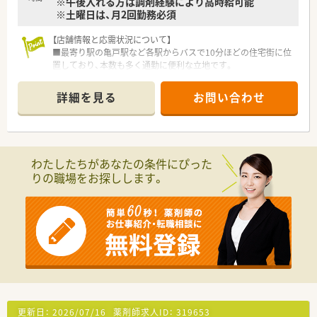
※午後入れる方は調剤経験により高時給可能
※土曜日は、月2回勤務必須
【店舗情報と応需状況について】
■最寄り駅の亀戸駅など各駅からバスで10分ほどの住宅街に位
置しており、本数も多く通勤に便利な立地です。
■主に整形外科メインの処方箋を応需しており、1日あたりの処
方箋枚数は70枚から80枚程度となっています。
詳細を見る
お問い合わせ
【募集背景と求める人物像について】
■これまでに調剤経験が5年以上ある方や、午後からの勤務にも
対応できる方を特に歓迎し高く評価しております。
■周囲のスタッフと協力しながら円滑に業務を進められる、協調
わたしたちがあなたの条件にぴった
性を持ったコミュニケーションができる方を求めます。
りの職場をお探しします。
【法人特徴について】
■東京都内で1店舗のみを経営している地域密着型の薬局であ
り、店舗間の異動や転勤の心配は一切ございません。
■代表自身も薬剤師として現場の状況を深く理解しており、スタ
ッフに対する充実したサポート体制が整っています。
■地域住民の皆様の健康を支える身近な存在として、一人ひとり
の患者様に寄り添った丁寧な対応を大切にしています。
【求人情報について】
■平日午前中を中心に週2回から3回の勤務で無理なく働き続け
更新日：
2026/07/16
薬剤師求人ID：
319653