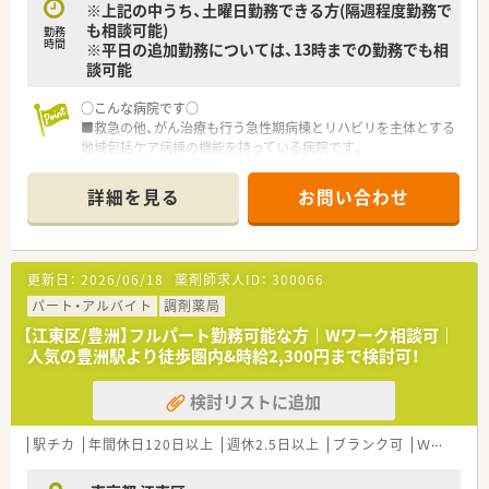
※上記の中うち、土曜日勤務できる方(隔週程度勤務で
■在宅医療の対応がないため、外来の患者様への服薬指導や調剤
も相談可能)
業務にしっかりと集中して取り組みたい方に向いています。
勤務
時間
※平日の追加勤務については、13時までの勤務でも相
談可能
○こんな病院です○
■救急の他、がん治療も行う急性期病棟とリハビリを主体とする
地域包括ケア病棟の機能を持っている病院です。
■薬剤部では抗ガン剤の取扱いもあり混注業務も行っていま
す。
詳細を見る
お問い合わせ
■常勤5名体制の病院なので、安心してお仕事出来る環境です。
病院がはじめての方でも丁寧にご指導いただけます。
■最寄り駅からはバスで10分程、近隣には砂町銀座もあり地域
にも密着した病院です。
更新日：
2026/06/18
薬剤師求人ID：
300066
〇業務内容〇
パート・アルバイト
調剤薬局
■入院患者様の調剤、監査、配薬（外来は院外処方です）
【江東区/豊洲】フルパート勤務可能な方｜Wワーク相談可｜
■注射調剤（抗がん剤ミキシング業務あり）
人気の豊洲駅より徒歩圏内&時給2,300円まで検討可！
■病棟業務
■持参薬鑑別、持参薬管理
検討リストに追加
〇こんな方にオススメ〇
■病院未経験の方で、病院薬剤師を目指したい方！
駅チカ
年間休日120日以上
週休2.5日以上
ブランク可
Ｗワーク可
■土曜日は隔週でご勤務可能！
■週3日程度で勤務できる方必見♪