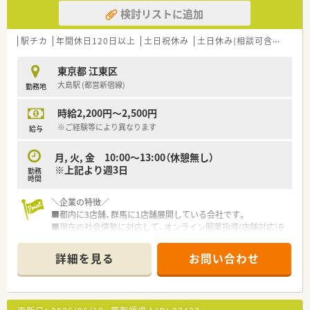
検討リストに追加
駅チカ
年間休日120日以上
土日祝休み
土日休み(相談可含む)
週休
東京都 江東区
大島駅 (都営新宿線)
勤務地
時給2,200円～2,500円
※ご経験等により異なります
給与
月, 火, 金 10:00～13:00（休憩無し）
※上記より週3日
勤務
時間
＼企業の特徴／
■都内に3店舗、群馬に1店舗展開している会社です。
■現在の社会情勢に対応して、オンライン服薬指導(店舗対応)を
積極的に導入している、患者様第一に考えている会社です。
■お薬のネット販売も行っており、様々なニーズに対応できるよ
詳細を見る
お問い合わせ
うな体制を整えております。
■新規出店も今後予定しており、在宅専門店、外来メインの店舗
など、各店舗の地域のニーズに沿って店舗展開を行っておりま
す。