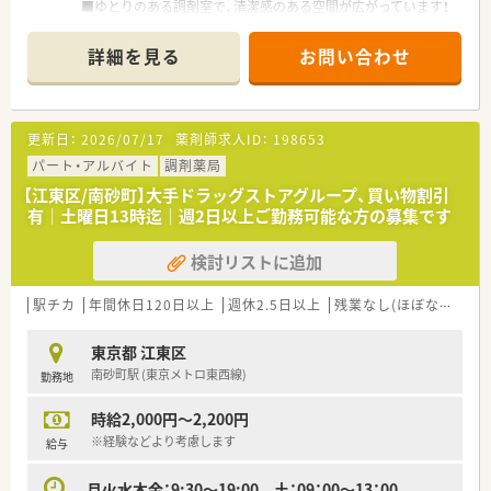
■ゆとりのある調剤室で、清潔感のある空間が広がっています！
患者様はお子様、お年寄り、会社員など、多くご利用頂いてお
ります。
詳細を見る
お問い合わせ
■育児休暇から復帰されている方が複数おり、子育てへの理解が
深い会社です。
■従業員みな協力し合いながら業務を行っており、働きやすい環
境作りに努めています。
更新日：
2026/07/17
薬剤師求人ID：
198653
パート・アルバイト
調剤薬局
【江東区/南砂町】大手ドラッグストアグループ、買い物割引
有｜土曜日13時迄｜週2日以上ご勤務可能な方の募集です
検討リストに追加
駅チカ
年間休日120日以上
週休2.5日以上
残業なし(ほぼなし含む)
東京都 江東区
南砂町駅 (東京メトロ東西線)
勤務地
時給2,000円～2,200円
※経験などより考慮します
給与
月火水木金：9:30～19:00 土：09：00～13：00