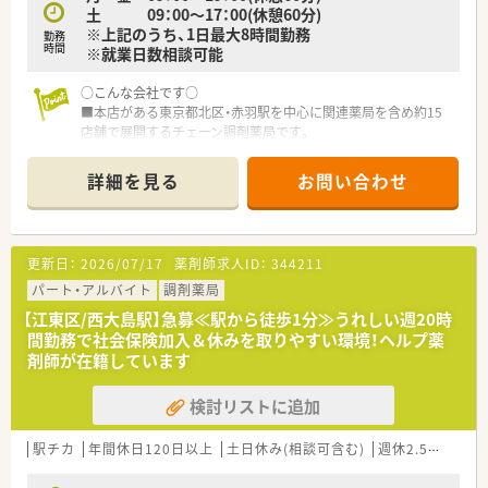
土 09：00～17：00(休憩60分)
※上記のうち、1日最大8時間勤務
勤務
時間
※就業日数相談可能
○こんな会社です○
■本店がある東京都北区・赤羽駅を中心に関連薬局を含め約15
店舗で展開するチェーン調剤薬局です。
■東京都北区を中心にドミナント展開している会社のため、急な
お休みや欠員にも、近隣の店舗同士で助け合う環境が出来ていま
詳細を見る
お問い合わせ
す。
■栄養・漢方・ハーブ・アロマをテーマとした「健康サポートカフ
ェ」も運営。管理栄養士・登録販売者・中医師・薬剤師を配置し、従
来の薬局よりも入店しやすい雰囲気で、患者様が気軽に相談でき
更新日：
2026/07/17
薬剤師求人ID：
344211
る環境づくりをしています。
■一人ひとりに寄り添える「最大であるよりも最良のかかりつけ
パート・アルバイト
調剤薬局
薬局」を理念とし、処方せん調剤、セルフメディケーション、在
【江東区/西大島駅】急募≪駅から徒歩1分≫うれしい週20時
宅・介護業務への取り組みを三つの柱とした「健康相談薬局」を
間勤務で社会保険加入＆休みを取りやすい環境！ヘルプ薬
目指しています。
剤師が在籍しています
■調剤薬局のみならず、介護事業にも力を入れております
■研修制度…社員の研修は個々の経験・レベルに応じて行われま
検討リストに追加
す。適切なアドバイスとより良い商品をお客さまに提供するた
めに、全スタッフさまざまな研修を行い、スキルアップを意識の
向上を図っています。代表的な研修は、医療用医薬品・OTC・漢方
駅チカ
年間休日120日以上
土日休み(相談可含む)
週休2.5日以上
薬について行われており、それぞれ月1回の研修会を開催してい
ます