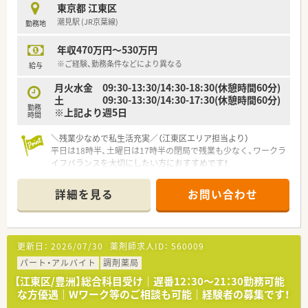
■同法人としては江東区内に4店舗を運営しておりますが、グル
東京都 江東区
ープとしては全国に約100店舗を展開している薬局です。
潮見駅 (JR京葉線)
勤務地
■調剤薬局事業だけでなく医薬品販売や介護用品の販売ならび
にリースなど幅広い事業を展開し地域社会に貢献しています。
年収470万円～530万円
※ご経験、勤務条件などにより異なる
給与
月火水金 09:30-13:30/14:30-18:30(休憩時間60分)
土 09:30-13:30/14:30-17:30(休憩時間60分)
勤務
※上記より週5日
時間
＼残業少なめで私生活充実／（江東区エリア担当より）
平日は18時半、土曜日は17時半の閉局で残業も少なく、ワークラ
イフバランスを大切にしたい方におすすめです！
＊------------------------------------------＊
詳細を見る
お問い合わせ
【店舗情報と応需状況について】
■JR京葉線の潮見駅から徒歩3分という駅チカの好立地で、毎日
の通勤が非常に便利です。
■主に近隣の内科クリニックからの処方箋を応需しており、1日
更新日：
2026/07/30
薬剤師求人ID：
560009
の枚数は30枚程度と穏やかです。
■薬剤師は常勤2名とパート1名の3名体制で、ゆとりを持って業
パート・アルバイト
調剤薬局
務に取り組むことができます。
【江東区/豊洲】総合科目受け｜遅番12：30～21：30勤務可能
な方優遇｜Wワーク等のご相談も可能｜経験者の募集です！
【法人特徴について】