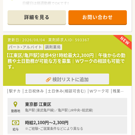
日曜日は隔週勤務でOKです！
■穏やかな環境で、腰を据えて長く働きたい方に最適です。
＊------------------------------------------＊
詳細を見る
お問い合わせ
【店舗情報ついて】
■最寄りの亀戸駅から徒歩4分という好立地にあり、毎日の通勤
負担が少なく通いやすい調剤薬局です。
■内科や耳鼻科、精神科をメインに応需しており、1日あたり70
更新日：
2026/08/04
薬剤師求人ID：
593367
枚～80枚の処方箋に対応しています。
パート・アルバイト
調剤薬局
【法人特徴について】
【江東区/亀戸駅】徒歩4分！時給最大2,300円｜午後からの勤
■東京都と神奈川県において計2店舗の調剤薬局を展開してお
務や土日勤務が可能な方を募集｜Wワークの相談も可能で
り、地域に密着した医療サービスを提供しています。
す。
■自分のゴールを見据えて仕事を通じて人間的な成長を続ける
ことを経営理念に掲げている成長企業です。
検討リストに追加
■代表自身が薬剤師として現場に立って管理業務を行っている
ため、現場の意見が通りやすい風通しの良い会社です。
駅チカ
土日祝休み
土日休み(相談可含む)
Ｗワーク可
残業なし(ほぼなし含む)
【求人について】
■日曜日に勤務していただける場合は時給2,400円となるため、
東京都 江東区
効率よく高収入を得たい方におすすめです。
亀戸駅 (東武亀戸線)／亀戸駅 (JR中央・総武線)
勤務地
■土曜日は、9時00分～18時30分、日曜日は9時00分～13時00分
（隔週）のご勤務となります。
時給2,100円～2,300円
■土日勤務ができる方であれば、平日フルタイム勤務についても
ご相談可能です。
※ご経験・ご就業条件などにより異なる
給与