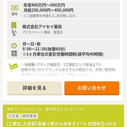
年収400万円～600万円
月給250,000円～450,000円
給与
※ご経験等を考慮の上、決定致します。
株式会社アイセイ薬局
法人
アイセイハート薬局 東雲店
名
月～日・祝
9：00～21：00(休憩60分)
勤務
※1ヶ月単位の変形労働時間制(週平均40時間)
時間
＼未経験・ブランク相談可／（江東区エリア担当より）
経験が浅い方やブランクのある方も大歓迎です。手厚い教育制
度が整っているため安心してご相談ください。
＊------------------------------------------＊
詳細を見る
お問い合わせ
【店舗情報と応需状況について】
■りんかい線「東雲駅」や有楽町線「豊洲駅」が最寄り駅で、双方
から徒歩12分ほどの立地です。
■小児科や脳神経外科、眼科、整形外科、内科など多科目を応需
更新日：
2026/07/30
薬剤師求人ID：
611303
しており、1日に100～110枚の処方箋に対応します。
■薬剤師5名と事務2名の体制で、約1,200品目の医薬品を取り扱
正社員
調剤薬局
いながら業務を行っています。
【江東区/大島駅】急募≪駅から徒歩すぐ！≫ 年間休日120日