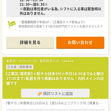
21: 30～翌8: 30※
※夜勤は専任者がいる為、シフトに入る事は緊急時以
外はありません。
＼管理薬剤師で年収UP／（江東区エリア担当より）
管理薬剤師の募集です！総合病院門前でスキルを磨きませんか？
＊------------------------------------------＊
【店舗情報と応需状況について】
詳細を見る
お問い合わせ
■豊洲駅から徒歩5分の好立地であり総合科目や小児科を中心に
平日200枚から250枚の処方箋を応需しております。。
■最新の全自動ピッキング機や全自動分包機など多様な調剤機
器を導入しております。
更新日：
2026/07/30
薬剤師求人ID：
586904
■繁忙期でも残業時間は月5時間程度です。
正社員
調剤薬局
【勤務実態について】
【江東区/潮見駅】≪駅チカ徒歩3分≫平日18:30まで&土曜日
■基本となる勤務時間は8時30分～21時30分の間で実働8時間
17:30まで！転居を伴う異動はありません｜内科メインの店
のシフト制となりメインの時間帯は11時以降です。
舗です
■24時間営業のため夜勤帯は基本、夜勤選任パートが担当して
おり、緊急時以外の勤務はありません。
検討リストに追加
■遅番対応には1回1000円の手当があり夜勤には1回7000円の
手当が支給されるため頑張りが給与に直結します。
駅チカ
年間休日120日以上
週32h以上
ブランク可
残業なし(ほぼなし含む)
【法人特徴について】