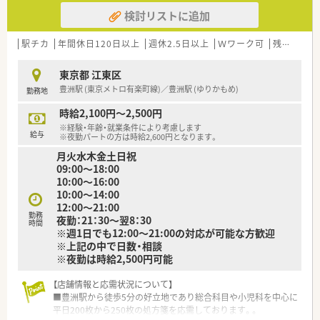
■関東と宮城に5店舗を展開する、地域密actな医療を大切にす
検討リストに追加
る個人薬局です。
■代表取締役自身も現役の薬剤師であり、現場で働くスタッフと
同じ目線で運営されています。
駅チカ
年間休日120日以上
週休2.5日以上
Ｗワーク可
残業なし(ほぼなし含む)
■門前のドクターと二人三脚で、地域の患者様に親しまれる薬局
作りを心掛けています。
東京都 江東区
豊洲駅 (東京メトロ有楽町線)／豊洲駅 (ゆりかもめ)
勤務地
【勤務実態について】
■処方箋枚数が落ち着いているため残業は少ない環境です。
時給2,100円～2,500円
■一人あたりの担当枚数に余裕があるため、焦ることなく自分の
※経験・年齢・就業条件により考慮します
ペースで仕事ができます。
給与
※夜勤パートの方は時給2,600円となります。
■平日は18時半、土曜は17時半に閉局するため、仕事後のプライ
月火水木金土日祝
ベートな時間も大切にできます。
09:00～18:00
10:00～16:00
【職場環境と雰囲気】
10:00～14:00
■社長ご自身がお優しいお人柄で、薬局全体もアットホームで穏
12:00～21:00
やかな雰囲気に包まれています。
勤務
夜勤：21：30～翌8：30
■難しい業務や高いスキルは求められず、患者様への気配りを大
時間
※週1日でも12:00～21:00の対応が可能な方歓迎
切にする風土があります。
※上記の中で日数・相談
■門前のクリニックと非常に良好な関係が築けており、安心して
※夜勤は時給2,500円可能
業務に集中できる環境です。
【店舗情報と応需状況について】
■豊洲駅から徒歩5分の好立地であり総合科目や小児科を中心に
平日200枚から250枚の処方箋を応需しております。。