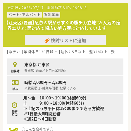
■こんな社風です！「自由度が高くチャレンジしやすい環境」
更新日：
2026/07/17
薬剤師求人ID：
199818
社内公募制度があり、自らチャンスを掴むことができます♪
社員は全員さん付けで呼び、明るく風通しの良い環境を目指して
パート・アルバイト
調剤薬局
います！
【江東区/豊洲】急募≪駅からすぐの駅チカ立地！≫人気の臨
界エリア！面対応で幅広い処方箋に対応しています
＊ーー働きやすい環境♪ーー＊
検討リストに追加
■全店舗に錠剤監査システム・音声入力システム・監査システム
を導入し、機械化をはかり薬剤師に求められる対人業務に注力し
ています♪
駅チカ
年間休日120日以上
週休2.5日以上
週32h以上
残業なし(ほぼなし含む)
■女性活躍推進法に基づく基準適合厚生大臣より「えるぼし（最
高位の3段階目）」認定を取得しています！
東京都 江東区
女性の働きやすく、活躍している社員もたくさんいます♪
豊洲駅 (東京メトロ有楽町線)
勤務地
＊ーー店舗の特徴ーー＊
時給2,000円～2,200円
■都営新宿線・半蔵門線・都営大江戸線より徒歩圏内のアクセス
便利
※就業曜日・就業時間帯・経験による
給与
■複数科目を受けていて勉強になります
月～金 10：00～19：00(休憩60分)
■ワンオペなし、未経験×若年層の方も教えて頂けるようベテラ
土 9：00～18：00(休憩60分)
ン薬剤師も在籍しております
※上記のうち平日は19：00までできる方歓迎
勤務
※1日最大8時間勤務
時間
※週2日～4日勤務
○こんな会社です○