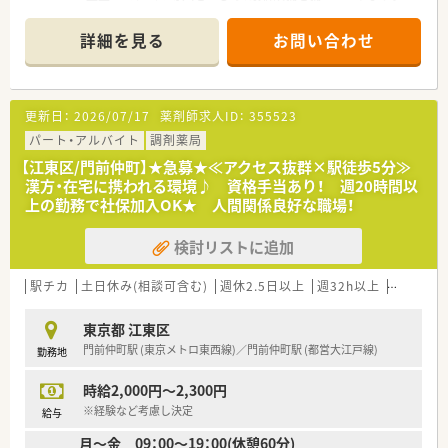
■定着率が高く、残業1分単位で支給等、働きやすさを重視した
会社です。
詳細を見る
お問い合わせ
更新日：
2026/07/17
薬剤師求人ID：
355523
パート・アルバイト
調剤薬局
【江東区/門前仲町】★急募★≪アクセス抜群×駅徒歩5分≫
漢方・在宅に携われる環境♪ 資格手当あり！ 週20時間以
上の勤務で社保加入OK★ 人間関係良好な職場！
検討リストに追加
駅チカ
土日休み(相談可含む)
週休2.5日以上
週32h以上
残業なし
東京都 江東区
門前仲町駅 (東京メトロ東西線)／門前仲町駅 (都営大江戸線)
勤務地
時給2,000円～2,300円
※経験など考慮し決定
給与
月～金 09：00～19：00(休憩60分)