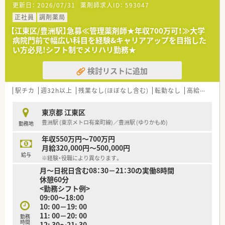
更新日：
2026/07/31
薬剤師求人ID：
593047
■潮見駅より徒歩すぐの為、ストレスなく通勤できます
■残業もほぼなく、ライフワークバランスを保ちながら長期的に
正社員
調剤薬局
勤務できる環境です♪
【江東区/豊洲駅】急募≪管理薬剤師★年収700万可！≫大学
病院門前で幅広い科目を経験&キャリアアップを目指した
い方必見!シフト制でメリハリ勤務★
検討リストに追加
駅チカ
週32h以上
残業なし(ほぼなし含む)
転勤なし
高給与(600万円以上)
東京都 江東区
豊洲駅 (東京メトロ有楽町線)／豊洲駅 (ゆりかもめ)
勤務地
年収550万円～700万円
月給320,000円～500,000円
給与
※経験・役職により異なります。
月～日祝日含む08：30－21：30の実働8時間
休憩60分
<勤務シフト例>
09:00～18:00
10: 00－19: 00
11: 00－20: 00
勤務
時間
12: 30～21: 30