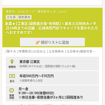
◎転居が必要となるような無理な異動や転勤はありません！ご自
身の希望に合わせて、異動の際に転居がないように配慮しており
更新日：
2026/07/17
薬剤師求人ID：
22937
ます。原則的にご自宅から60分通勤いただける圏内が配属の対
象となりますので、住み慣れた地域でお仕事いただけます。
正社員
調剤薬局
◎在宅医療にも対応！在宅未経験者にもしっかりとフォローいた
急募★【江東区/国際展示場・有明駅】＜基本土日祝休み＞平
だけます！患者様が自宅や施設に居ながら安心してお薬を使って
日18時までの店舗｜広域病院門前でキャリアを築かれた方
いただけるよう丁寧な支援を心がけています。
へおすすめです！
◎店舗によってはクリーンベンチも完備し、往診同行も実施して
おりますので、専門的に在宅医療に触れることが可能です。地域
検討リストに追加
包括医療を担うため、いち早く在宅医療に取り組んできておりま
すので在宅未経験者に対しても在宅のノウハウをしっかりと教
えていただけます。
駅チカ
年間休日120日以上
土日祝休み
土日休み(相談可含む)
週3
◎実直な経営、出店により経営が安定しています！しっかりと点
数・加算を得ておりますので、診療報酬改定にも耐えられる基盤
東京都 江東区
が整っております。
有明駅 (ゆりかもめ)／国際展示場駅 (りんかい線)
勤務地
◎地に足をつけたペースで毎年出店を計画されており、着実に成
長している企業です。
年収500万円～570万円
◎幅広い年齢層の薬剤師が活躍されており、20～60代まで幅広
い年齢層の薬剤師が活躍中です。毎年、学生実習も受け入れてお
※経験考慮の上決定
給与
り、新卒の採用もされておりますので活気がある雰囲気の薬局が
月～金
多くなっています。一方でベテランの社員も多く、60代になって
9：00～18：00(休憩60分)
も働ける環境が整っています（薬剤師平均年齢は45歳です）。
勤務
※休日当番・夜間当番が2ヶ月に1回程度あり
◎薬剤師の自由裁量性が高く、マニュアルや数字に縛られず、の
時間
びのびと仕事ができます。