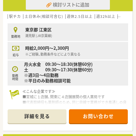
検討リストに追加
薬剤師 65名 ※男女比約半々
薬剤助手2名
********************************
駅チカ
土日休み(相談可含む)
週休2.5日以上
週32h以上
残業なし
★派遣求人配信LINEスタートしました★
非公開求人あり、派遣にご興味がある方は是非ご連絡下さい
東京都 江東区
潮見駅 (JR京葉線)
勤務地
＼手厚いサポートが魅力のファルマスタッフ／
■万全のサポート体制：2名体制で担当がつきしっかりサポート！
時給2,000円～2,300円
■各種保険を完備：社会保険(週20時間以上)/雇用保険/薬剤師賠
償責任保険
※ご経験、勤務条件などにより異なる
給与
■充実の休暇制度：有給休暇(6ヶ月以上勤務)、夏季休暇、慶弔休
月火水金 09:30～18:30(休憩60分)
暇など
土 09:30～17:30(休憩60分)
※週3日～4日勤務
勤務
ご希望条件に合わせて求人をお探しします！
時間
※平日のみ勤務相談可能
まずはお気軽にお問い合わせください。
≪こんな企業です≫
■宮城に１店舗、関東に４店舗展開の個人薬局です
■代表取締役も薬剤師のため、同じ目線で業務ができ風通しの良
い職場です
■門前のドクターと二人三脚で患者様に対応する事を心掛けて
詳細を見る
お問い合わせ
いる企業です
≪こんな薬局です≫
■内科をメインに応需しています