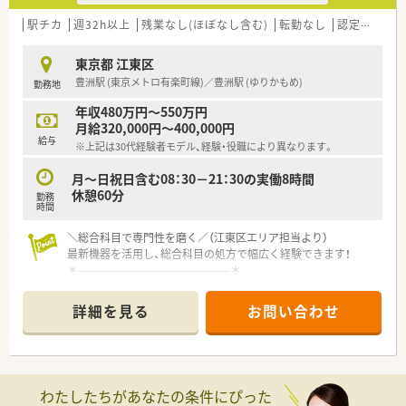
おり、緊急時以外の勤務はありません。
■遅番対応には1回1000円の手当があり夜勤には1回7000円の
駅チカ
週32h以上
残業なし(ほぼなし含む)
転勤なし
認定薬剤師取得支援あり
手当が支給されるため頑張りが給与に直結します。
東京都 江東区
【法人特徴について】
豊洲駅 (東京メトロ有楽町線)／豊洲駅 (ゆりかもめ)
勤務地
■同法人としては江東区内に4店舗を運営しておりますが、グル
ープとしては全国に約100店舗を展開している薬局です。
年収480万円～550万円
■調剤薬局事業だけでなく医薬品販売や介護用品の販売ならび
月給320,000円～400,000円
にリースなど幅広い事業を展開し地域社会に貢献しています。
給与
※上記は30代経験者モデル、経験・役職により異なります。
月～日祝日含む08：30－21：30の実働8時間
休憩60分
勤務
時間
＼総合科目で専門性を磨く／（江東区エリア担当より）
最新機器を活用し、総合科目の処方で幅広く経験できます！
＊------------------------------------------＊
【店舗情報と応需状況について】
詳細を見る
お問い合わせ
■豊洲駅から徒歩5分の好立地であり総合科目や小児科を中心に
平日200枚から250枚の処方箋を応需しております。。
■最新の全自動ピッキング機や全自動分包機など多様な調剤機
器を導入しております。
■繁忙期でも残業時間は月5時間程度です。
わたしたちがあなたの条件にぴった