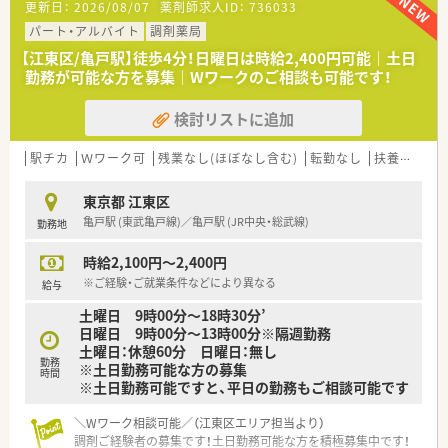
更新日：
2026/08/07
薬剤師求人ID：
736033
■待合室や休憩室も広く設計されており、患者様もスタッフもリ
ラックスできる空間です。
パート・アルバイト
調剤薬局
■薬学生の実習も積極的に受け入れています。
【江東区/亀戸駅】徒歩4分！日曜日は時給2,400円可能｜土日
勤務が可能な方を募集｜Wワークのご相談も可能です！
【法人特徴について】
■東京都と千葉県に合計6店舗の調剤薬局をドミナント展開して
検討リストに追加
いる会社です。
■元MR出身の社長は現場との距離が近く、門前クリニックとの
関係構築を大切にしています。
駅チカ
Ｗワーク可
残業なし(ほぼなし含む)
転勤なし
扶養内勤務OK
■一人当たりの対応枚数を20枚程度に抑えるなど、従業員の働
きやすさを第一に考えています。
東京都 江東区
亀戸駅 (東武亀戸線)／亀戸駅 (JR中央・総武線)
勤務地
【勤務実態について】
■完全週休2日制で年間休日は120日以上あり、仕事と私生活の
時給2,100円～2,400円
調和が図れます。
■週40時間より短いシフトを組む工夫により、残業はほとんど
※ご経験・ご就業条件などにより異なる
給与
なく定時退社が基本です。
土曜日 9時00分～18時30分’
■本社にヘルプ専任の薬剤師が在籍しているため、希望のお休み
日曜日 9時00分～13時00分※隔週勤務
が取得しやすい環境です。
土曜日：休憩60分 日曜日：無し
勤務
※土日勤務可能な方の募集
【こんな方にオススメ】
時間
※土日勤務可能ですと、平日の勤務もご相談可能です
■年間休日が多く残業が少ないため、プライベートの時間をしっ
かり確保したい方におすすめです。
＼Wワーク相談可能／（江東区エリア担当より）
■未経験や経験の浅い方でも、充実した教育体制のもとで安心し
調剤ご経験者の募集です！土日勤務可能な方を積極募集中です！
てキャリアをスタートしたい方。