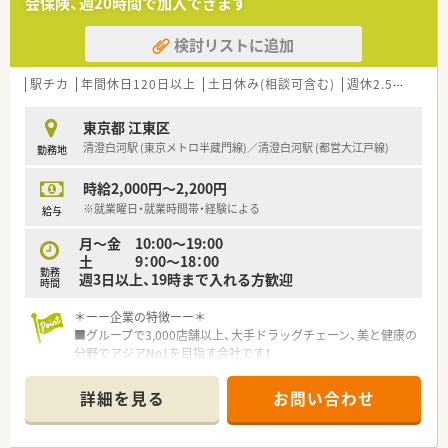
会保険、週20時間で加入できます
検討リストに追加
駅チカ
年間休日120日以上
土日休み(相談可含む)
週休2.5日以上
東京都 江東区
清澄白河駅 (東京メトロ半蔵門線)／清澄白河駅 (都営大江戸線)
勤務地
時給2,000円～2,200円
※就業曜日・就業時間帯・経験による
給与
月～金 10:00～19:00
土 9：00～18：00
勤務
週3日以上、19時まで入れる方歓迎
時間
＊ーー企業の特徴ーー＊
■グループで3,000店舗以上、大手ドラッグチェーン、美と健康の
分野でアジアNo1を目指す会社です！
■サプリメントバー・ヘルスケアラウンジ・ビューティーケアス
タジオを設け、栄養士・薬剤師・化粧品担当者が様々な視点からお
詳細を見る
お問い合わせ
客様の健康を管理！！
■健康サポート薬局を2017年3店舗→2018年7月16店舗→2022
年3月には50店舗へ拡大を予定しています。