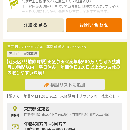
＼基本土日祝休み／（江東区エリア担当より）
≪店舗特徴≫
土日祝休みの週休2日制で、開局時間は18時までの為、プライベ
◎耳鼻科, 消化器科をメインに応需しており、居宅在宅を対応し
ートを大切にしながら、働きたい方に大変おすすめです。
ております。
＊------------------------------------------＊
◎最寄りから徒歩すぐの立地で通勤の負担が少なめです。
【店舗情報と応需状況について】
詳細を見る
お問い合わせ
◎大通り沿いに面しているので、夜の帰宅時間も安心です
■国際展示場駅および有明駅から徒歩1分という非常にアクセス
◎木曜日が定休日のため、プライベートの予定が立てやすいです
の良い好立地にて運営している便利な薬局です。
■総合科目をメインに1日あたり30枚～70枚程度の処方箋を応
需しており幅広い処方内容を経験できます。
更新日：
2026/07/30
薬剤師求人ID：
666058
■これまで総合病院の門前薬局で様々な処方箋に触れ幅広い知
識と経験を培ってこられた中堅の薬剤師が中心となり活躍中で
正社員
調剤薬局
す。
【江東区/門前仲町駅】★急募★≪高年収600万円も可≫残業
月10時間以内 平日休み 年間休日120日以上かつお休み
【法人特徴について】
の取りやすい環境！
■全国に約100店舗を展開するチェーン薬局のグループであり新
規開局や事業買収を通じて毎年着実に成長しています。
検討リストに追加
■調剤薬局事業だけでなく医薬品販売や介護用品の販売および
リースなど医療福祉分野で幅広く事業を行っています。
■産前産後休暇や育児休暇の取得実績が豊富にありライフステ
駅チカ
年間休日120日以上
未経験可
ブランク可
残業なし(ほぼなし含む)
ージの変化に合わせて長期的に安心して働き続けられる点が魅
力です。
東京都 江東区
門前仲町駅 (東京メトロ東西線)／門前仲町駅 (都営大江戸線)
勤務地
【勤務実態について】
■平日は18時までの勤務となり、仕事終わりの時間を自分の趣
年収450万円～600万円
味や家族との団らんに有効活用できます。
月給300,000円～400,000円