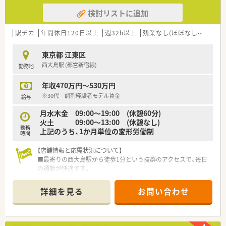
検討リストに追加
駅チカ
年間休日120日以上
週32h以上
残業なし(ほぼなし含む)
転
東京都 江東区
西大島駅 (都営新宿線)
勤務地
年収470万円～530万円
※30代 調剤経験者モデル賃金
給与
月水木金 09:00～19:00 (休憩60分)
火土 09:00～13:00 (休憩なし)
勤務
上記のうち、1か月単位の変形労働制
時間
【店舗情報と応需状況について】
■最寄りの西大島駅から徒歩1分という抜群のアクセスで、毎日
の通勤が快適です。
■内科3割、耳鼻科3～4割を中心に、小児科や皮膚科など幅広い
処方箋を応需しています。
詳細を見る
お問い合わせ
■1日の処方箋枚数は約100枚で、常時2～3名体制と手厚い人員
配置で対応します。
■門前のドクターとは日頃から密に連携しており、非常に風通し
が良く働きやすいです。