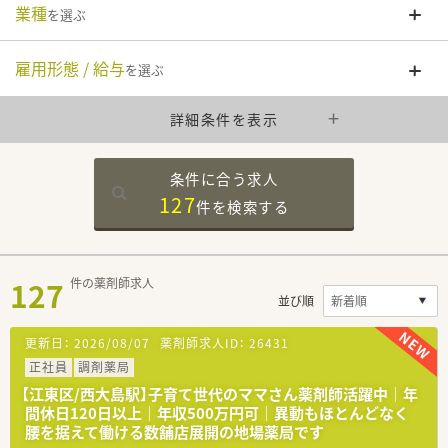
業種
を選ぶ
雇用形態 / 給与
を選ぶ
詳細条件を表示
条件に合う求人
127
件を
検索する
127
件の薬剤師求人
並び順
更新日：
2026/08/07
薬剤師求人ID：
26431
正社員
調剤薬局
【江東区/西大島駅】子育て世代のママさん薬剤師活躍中｜年
間休日120日以上｜年収500万円可｜異動もほとんどなく
腰を据えて働ける数舗店展開の地場薬局です