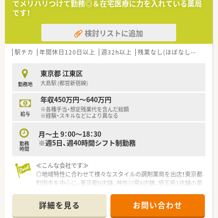
でメリハリつけて勤務◎＆在宅医療に力を入れている薬局
【募集背景と求める人物像について】
です！
■今回は欠員補充のための募集であり、チームワークを大切にし
周囲と協力できる方を求めています。
検討リストに追加
■医療モール型店舗のため、幅広い診療科の知識やスキルを積極
的に吸収したいという意欲のある方に最適です。
■患者様との対話を重視する方針なので、コミュニケーション能
駅チカ
年間休日120日以上
週32h以上
残業なし(ほぼなし含む)
転
力を活かして丁寧な対応ができる方を歓迎します。
東京都 江東区
【勤務実態について】
大島駅 (都営新宿線)
勤務地
■月間の所定労働時間は161時間と法定より短く、全社平均の残
業も月7.3時間程度と少なめです。
年収450万円～640万円
■有給休暇の消化率は90%と非常に高く、スタッフ同士で協力
※各種手当・想定残業代を含んだ総額
しながら休暇を取得する風土が根付いています。
給与
※経験・スキルなどにより異なる
■全従業員に占める正社員の比率が約85%と高いため、安定し
た人員体制でシフト調整もしやすい環境です。
月～土 9：00～18：30
※週5日、週40時間シフト制勤務
勤務
【想定される業務内容】
時間
■医療モールに併設された薬局として、複数のクリニックから発
行される多科目の処方箋に対応いただきます。
≪こんな会社です≫
■最新の自動監査システムなどを活用することで、患者様への丁
◎地域特性に合わせて様々なスタイルの調剤薬局を出店！東京都
寧な服薬指導といった対人業務に注力できます。
町田市を中心に、東京都9店舗、神奈川県8店舗、埼玉県1店舗の薬
■処方医との関係性が非常に良好なため、疑義照会などもスムー
局を運営しています。
ズに行いながら業務を進めることが可能です。
◎複数のクリニックから処方箋を受ける薬局、地元ニーズに寄り
詳細を見る
お問い合わせ
添った健康サポート薬局、在宅医療に特化した薬局など、幅広い
スタイルの薬局を出店しています。