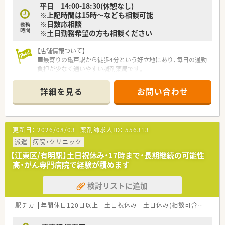
平日 14:00-18:30(休憩なし)
※上記時間は15時～なども相談可能
※日数応相談
勤務
時間
※土日勤務希望の方も相談ください
【店舗情報ついて】
■最寄りの亀戸駅から徒歩4分という好立地にあり、毎日の通勤
負担が少なく通いやすい調剤薬局です。
■内科や耳鼻科、精神科をメインに応需しており、1日あたり70
枚～80枚の処方箋に対応しています。
詳細を見る
お問い合わせ
【法人特徴について】
■東京都と神奈川県において計2店舗の調剤薬局を展開してお
り、地域に密着した医療サービスを提供しています。
更新日：
2026/08/03
薬剤師求人ID：
556313
■自分のゴールを見据えて仕事を通じて人間的な成長を続ける
ことを経営理念に掲げている成長企業です。
派遣
病院・クリニック
■代表自身が薬剤師として現場に立って管理業務を行っている
【江東区/有明駅】土日祝休み・17時まで・長期継続の可能性
ため、現場の意見が通りやすい風通しの良い会社です。
高・がん専門病院で経験が積めます
【求人について】
検討リストに追加
■パートタイムでの募集となっており、ご経験や勤務条件を考慮
して時給2100円～2300円の支給です。
■日曜日に勤務していただける場合は時給2400円となるため、
駅チカ
年間休日120日以上
土日祝休み
土日休み(相談可含む)
週3
効率よく高収入を得たい方におすすめです。