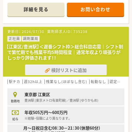
■最新の全自動ピッキング機や全自動分包機など多様な調剤機
器を導入しております。
詳細を見る
お問い合わせ
■繁忙期でも残業時間は月5時間程度です。
【勤務実態について】
■基本となる勤務時間は8時30分～21時30分の間で実働8時間
更新日：
2026/07/30
薬剤師求人ID：
735238
のシフト制を設けております。
■24時間営業のため夜勤帯は選任パートが担当しております。
正社員
調剤薬局
【江東区/豊洲駅】＜遅番シフト枠＞総合科目応需｜シフト制
【法人特徴について】
で繁忙期でも残業平均5時間程度｜通常年収より頑張りが
■同法人としては江東区内に4店舗を運営しておりますが、グル
しっかり評価されます！！
ープとしては全国に約100店舗を展開している薬局です。
■調剤薬局事業だけでなく医薬品販売や介護用品の販売ならび
検討リストに追加
にリースなど幅広い事業を展開し地域社会に貢献しています。
駅チカ
週32h以上
残業なし(ほぼなし含む)
転勤なし
認定薬剤師取得支援あり
東京都 江東区
豊洲駅 (東京メトロ有楽町線)／豊洲駅 (ゆりかもめ)
勤務地
年収505万円～600万円
※経験・役職により異なります。
給与
月～日祝日含む08：30－21：30（休憩60分）