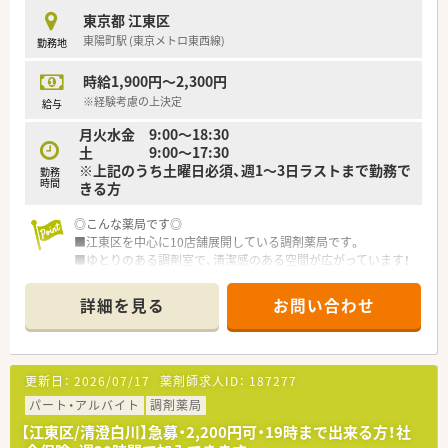
東京都 江東区
東陽町駅 (東京メトロ東西線)
勤務地
時給1,900円～2,300円
※経験考慮の上決定
給与
月火水金 9:00～18:30
土 9:00～17:30
※上記のうち土曜日必須、週1～3日ラストまで勤務で
勤務
時間
きる方
◎こんな薬局です◎
■江東区を中心に10店舗展開している調剤薬局です。
■ゆとりのある調剤室で、清潔感のある空間が広がっています！
患者様はお子様、お年寄り、会社員など、多くご利用頂いてお
ります。
詳細を見る
お問い合わせ
■育児休暇から復帰されている方が複数おり、子育てへの理解が
深い会社です。
■従業員みな協力し合いながら業務を行っており、働きやすい環
境作りに努めています。
更新日：
2026/07/17
薬剤師求人ID：
187277
パート・アルバイト
調剤薬局
【江東区/清澄白川】急募・2,200円可・19時まで出来る方！社