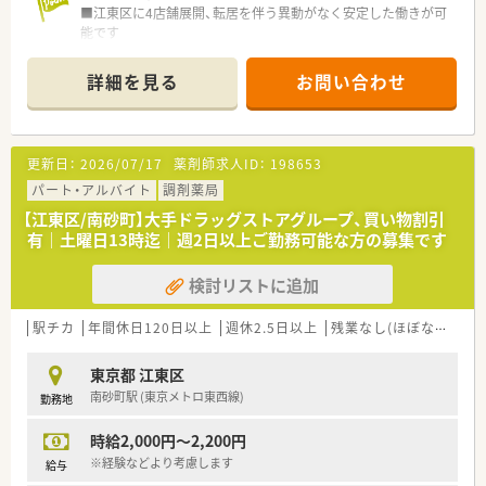
■江東区に4店舗展開、転居を伴う異動がなく安定した働きが可
能です
■本部所属の薬剤師がいてヘルプ体制が整っているため、お休み
の調整やいざというときも安心です
詳細を見る
お問い合わせ
■ドクターや栄養士を招いた相談会を開催、地域の方との交流を
しています
■女性が多い職場で子育てにも理解がある会社。お休みなどは
「お互い様精神」があり、助け合いながら就業できます
更新日：
2026/07/17
薬剤師求人ID：
198653
パート・アルバイト
調剤薬局
【江東区/南砂町】大手ドラッグストアグループ、買い物割引
有｜土曜日13時迄｜週2日以上ご勤務可能な方の募集です
検討リストに追加
駅チカ
年間休日120日以上
週休2.5日以上
残業なし(ほぼなし含む)
東京都 江東区
南砂町駅 (東京メトロ東西線)
勤務地
時給2,000円～2,200円
※経験などより考慮します
給与