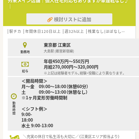
外来メイン店舗｜個人在宅対応もありますが車運転なし♪
■「個人は会社のために、会社は個人のために」という理念を掲
｜
げ、社員を大切にする社風です。
検討リストに追加
【勤務実態について】
■多くの店舗で月の残業時間は10時間程度に収まっており、ワ
ークライフバランスは良好です。
駅チカ
年間休日120日以上
週32h以上
残業なし(ほぼなし含む)
転
■4週8休を基本とするシフト制勤務のため、平日休みなど個人
の希望に合わせた働き方が可能です。
東京都 江東区
■エリア内にサポート専門の薬剤師が複数名在籍しており、急な
大島駅 (都営新宿線)
勤務地
休暇にも対応しやすい体制です。
年収450万円～550万円
【こんな方にオススメ】
月給270,000円～320,000円
■多科目の処方箋に触れ、薬剤師としての対応力を総合的に高め
給与
※上記は経験者モデル、経験・役職により異なります。
ていきたい方におすすめです。
＜開局時間＞
■年間休日が多く残業も少ないため、プライベートの時間もしっ
月～金 09:00～18:00（休憩60分）
かりと確保したい方に最適です。
土 09:00～13:00（休憩なし）
■大手グループの安定した基盤と充実した福利厚生のもとで、安
※1ヶ月変形労働時間制
心して長く働きたい方です。
勤
務
＜シフト例
時
間
9:00-
18
水土 9:00-13:00
＼充実の休日で私生活も大切に／（江東区エリア担当より）