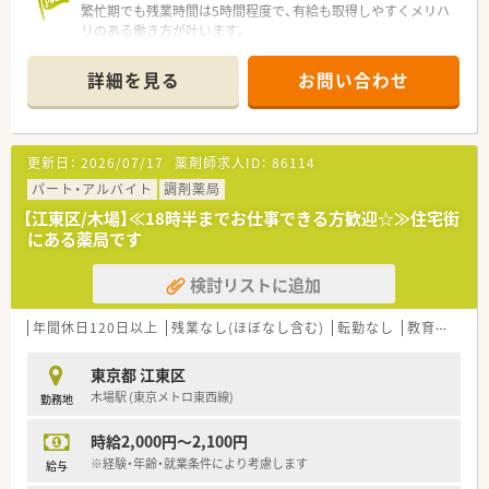
繁忙期でも残業時間は5時間程度で、有給も取得しやすくメリハ
リのある働き方が叶います。
＊------------------------------------------＊
【店舗情報と応需状況について】
詳細を見る
お問い合わせ
■都営新宿線「大島駅」から徒歩2分という駅チカの好立地で、毎
日の通勤も非常に便利です。
■主に隣接する内科クリニックからの処方箋を応需しており、1
日の枚数は50～80枚です。
更新日：
2026/07/17
薬剤師求人ID：
86114
■常勤薬剤師3名体制で、外来のほか個人宅15件の在宅業務にも
取り組んでいます。
パート・アルバイト
調剤薬局
【江東区/木場】≪18時半までお仕事できる方歓迎☆≫住宅街
【勤務実態について】
にある薬局です
■勤務時間は18時まで、月の平均残業時間は5時間と少なく、終
業後も充実させられます。
検討リストに追加
■週休2.5日の週と週休1.5日の週を組み合わせたシフト体制を
採用しています。
■有給休暇の平均取得日数は10日以上と高く、お休みが取りや
年間休日120日以上
残業なし(ほぼなし含む)
転勤なし
教育制度あり
すい風土が根付いています。
東京都 江東区
【法人特徴について】
木場駅 (東京メトロ東西線)
勤務地
■全国にグループ会社含め280店舗以上を展開しており、安定し
た経営基盤を持つ企業です。
時給2,000円～2,100円
■九州を基盤とする法人ですが、地域に根差した薬局経営を大切
にする温かい社風です。
※経験・年齢・就業条件により考慮します
給与
■産休・育休からの復帰率はほぼ100%で、ライフステージの変