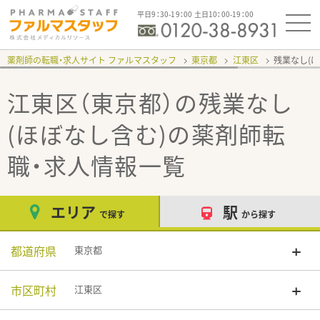
平日9：30-19：00 土日10：00-19：00
薬剤師の転職・求人サイト ファルマスタッフ
東京都
江東区
残業なし(
江東区（東京都）の残業なし
(ほぼなし含む)
の薬剤師転
職・求人情報一覧
エリア
駅
で探す
から探す
都道府県
東京都
市区町村
江東区