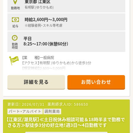
東京都 江東区
【勤務について】
有明駅 (ゆりかもめ)
勤務地
■平日は14時～18時30分までの勤務が基本ですが、15時開始な
ど勤務時間については柔軟に相談可能です。
時給2,600円～3,000円
■土日勤務ができる方であれば、平日フルタイム勤務についても
検討することが可能です。
※経験者例・スキル等考慮
給与
平日
8:25～17:00（休憩60分）
勤務
時間
【業 種】一般病院
【アクセス】有明駅 (ゆりかもめ)から徒歩3分
【想定時給】2,600～3,000円
【勤務時間】
平日
詳細を見る
お問い合わせ
8:25～17:00（休憩60分）
【応需科目】内科,呼吸器科,循環器科,消化器科,外科,産科,整形外
科,泌尿器科,眼科,歯科,形成外科,皮膚科食道外科,胃外科,大腸外
更新日：
2026/07/31
薬剤師求人ID：
586650
科,肝・胆・膵外科,化学療法科,直腸がん集学的治療センター,頭頸
部がん低侵襲治療センター,乳腺センター,脳腫瘍外科,血液腫瘍
パート・アルバイト
調剤薬局
科,総合腫瘍科,サルコーマセンター
【江東区/潮見駅】≪土日祝休み相談可能＆18時半まで勤務で
先端医療開発科,総合診療部,麻酔科(ペインクリニック),腫瘍精神
きる方≫駅徒歩3分の好立地！週3日～4日勤務です
科,感染症科
【人員体制】