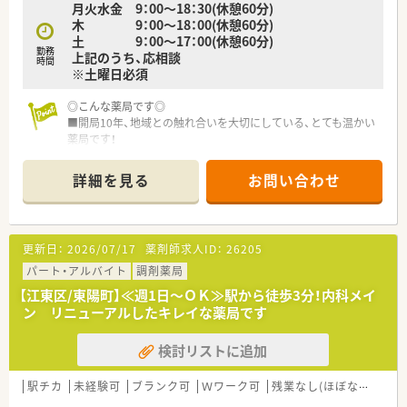
月火水金 9：00～18：30(休憩60分)
化に合わせた勤務が可能です。
木 9：00～18：00(休憩60分)
土 9：00～17：00(休憩60分)
勤務
上記のうち、応相談
時間
※土曜日必須
◎こんな薬局です◎
■開局10年、地域との触れ合いを大切にしている、とても温かい
薬局です！
調剤サービスを主とした健康相談薬局を目指しています。
■地域の基幹病院をはじめとした幅広い処方箋を応需！
詳細を見る
お問い合わせ
スキルの維持・スキルアップも大切にされている方、ぜひお問
い合わせください。
更新日：
2026/07/17
薬剤師求人ID：
26205
パート・アルバイト
調剤薬局
【江東区/東陽町】≪週1日～ＯＫ≫駅から徒歩3分！内科メイ
ン リニューアルしたキレイな薬局です
検討リストに追加
駅チカ
未経験可
ブランク可
Ｗワーク可
残業なし(ほぼなし含む)