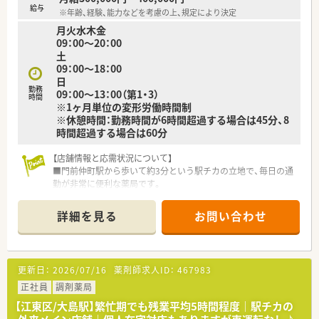
■2か月に1度程度の頻度で夜間や休日の当番業務が発生いたし
給与
※年齢、経験、能力などを考慮の上、規定により決定
ますが事前のシフト調整により無理なく対応できる体制です。
月火水木金
■近隣エリアにて複数店舗をドミナント展開しております。
09：00～20：00
土
09：00～18：00
日
勤務
09：00～13：00（第1・3）
時間
※1ヶ月単位の変形労働時間制
※休憩時間：勤務時間が6時間超過する場合は45分、8
時間超過する場合は60分
【店舗情報と応需状況について】
■門前仲町駅から歩いて約3分という駅チカの立地で、毎日の通
勤が非常に便利な薬局です。
■内科や婦人科、心療内科など複数の医療機関から、1日平均80
枚の処方箋を応需します。
詳細を見る
お問い合わせ
■薬剤師は正社員3名、事務スタッフは正社員3名という人員構
成で、協力し合える環境です。
【法人特徴について】
更新日：
2026/07/16
薬剤師求人ID：
467983
■東京都内と札幌市を中心に店舗を展開しており、転居を伴う異
動の心配がなく勤務できます。
正社員
調剤薬局
■主に複合メディカルビルへの出店戦略で成長を続けており、医
【江東区/大島駅】繁忙期でも残業平均5時間程度｜駅チカの
師の開業支援も手掛けています。