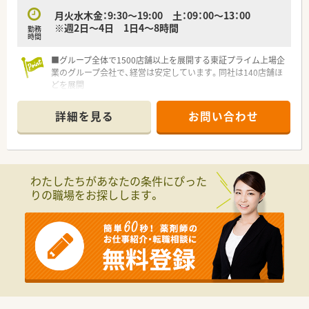
月火水木金：9:30～19:00 土：09：00～13：00
※週2日～4日 1日4～8時間
勤務
時間
■グループ全体で1500店舗以上を展開する東証プライム上場企
業のグループ会社で、経営は安定しています。同社は140店舗ほ
どを展開
■都内・神奈川・千葉県内でのドミナント展開しており、地域密着
の町の薬局として親しまれています。
詳細を見る
お問い合わせ
■買い物割引制度あり。お時給以外にも金銭的なメリットあり
です♪
■ひとりひとりの個性を伸ばす会社です
部門別採用(OTC・調剤)、本部登用制度などスタッフのやる気を
最大限に引き出し、患者様、お客様に貢献します。
わたしたちがあなたの条件にぴった
りの職場をお探しします。