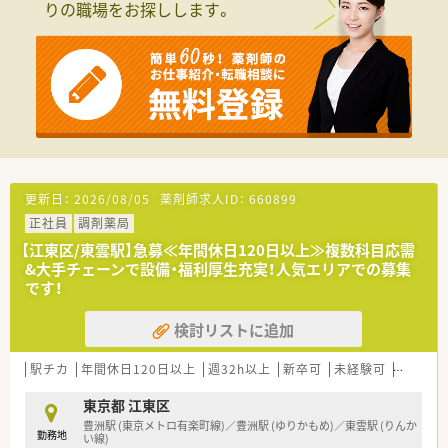
りの職場をお探しします。
【勤務実態について】
■基本となる勤務時間は8時30分～21時30分の間で実働8時間
のシフト制となりメインの時間帯は11時以降です。
■24時間営業のため夜勤帯は基本、夜勤選任パートが担当して
おり、緊急時以外の勤務はありません。
■遅番対応には1回1000円の手当があり夜勤には1回7000円の
手当が支給されるため頑張りが給与に直結します。
【法人特徴について】
■同法人としては江東区内に4店舗を運営しておりますが、グル
ープとしては全国に約100店舗を展開している薬局です。
更新日：
2026/08/05
薬剤師求人ID：
660899
■調剤薬局事業だけでなく医薬品販売や介護用品の販売ならび
正社員
調剤薬局
にリースなど幅広い事業を展開し地域社会に貢献しています。
【江東区/東雲駅】急募≪年間休日120日以上≫複数科目応需
&大手チェーンで設備・福利厚生充実！人気エリアでの募集
です！
検討リストに追加
駅チカ
年間休日120日以上
週32h以上
新卒可
未経験可
残業なし
東京都 江東区
豊洲駅 (東京メトロ有楽町線)／豊洲駅 (ゆりかもめ)／東雲駅 (りんか
勤務地
い線)