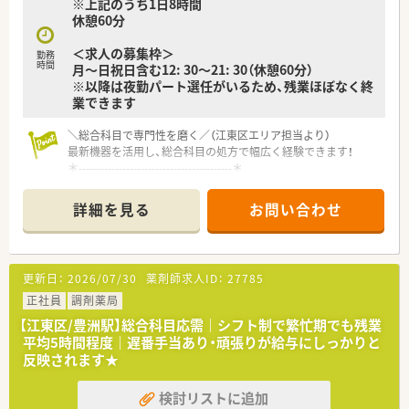
※上記のうち1日8時間
休憩60分
＜求人の募集枠＞
勤務
時間
月～日祝日含む12: 30～21: 30（休憩60分）
※以降は夜勤パート選任がいるため、残業ほぼなく終
業できます
＼総合科目で専門性を磨く／（江東区エリア担当より）
最新機器を活用し、総合科目の処方で幅広く経験できます！
＊------------------------------------------＊
【店舗情報と応需状況について】
詳細を見る
お問い合わせ
■豊洲駅から徒歩5分の好立地であり総合科目や小児科を中心に
平日200枚から250枚の処方箋を応需しております。。
■最新の全自動ピッキング機や全自動分包機など多様な調剤機
器を導入しております。
更新日：
2026/07/30
薬剤師求人ID：
27785
■繁忙期でも残業時間は月5時間程度です。
正社員
調剤薬局
【勤務実態について】
【江東区/豊洲駅】総合科目応需｜シフト制で繁忙期でも残業
■基本となる勤務時間は8時30分～21時30分の間で実働8時間
平均5時間程度｜遅番手当あり・頑張りが給与にしっかりと
のシフト制となりメインとなります。
反映されます★
■今回のこちらの求人は遅番12：30～21：30選任枠の募集です、
通常シフトより年収がしっかり反映されます。
検討リストに追加
■24時間営業のため夜勤帯は基本、夜勤選任パートが担当して