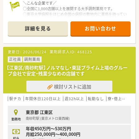
＼こんな企業です／
○全国に1,000店舗以上を展開する大手調剤薬局です。
○東京大学病院をはじめ全国の病院の敷地内に薬局を持ってい
ます。
病診薬連携を強化することで、地域にお住いの患者様に高度な医
詳細を見る
お問い合わせ
療の提供を実現しています。
○全店「同一の機械・システム」を採用しており、且つ処方箋の応
需内容が多岐にわたる（敷地内・病院門前・医療モール・CL門前）
ので、スキルUPしたい方にはお勧めもです。
更新日：
2026/06/24
薬剤師求人ID：
468125
○長期就業＆自己研讃を続ける事で給与があがる仕組みになっ
ており、将来的に高年収も狙う事が出来ます。
正社員
調剤薬局
○インターネットを使って処方薬の飲み方を遠隔指導する「オン
【江東区/南砂町駅】ノルマなし・東証プライム上場のグルー
ライン服薬指導」、今後も病院の「敷地内薬局」の推進、女性客の
プ会社で安定・残業少なめの店舗です
取り込みを狙う店舗でデザインの一新。
M&Aによる店舗拡大と業界のリーディングカンパニーとして成
検討リストに追加
長を続けています。
○どの店舗も、最新システムが整っています！
駅チカ
年間休日120日以上
週32h以上
転勤なし
寮・借上社宅あり
＼福利厚生／
〇「社員第一主義」を掲げている同社では、福利厚生面が手厚く
東京都 江東区
年間休日120日以上、「連続休暇制度（年に1回、最大9連休を取得
南砂町駅 (東京メトロ東西線)
勤務地
できる制度）」等
プライベートも充実出来る様にワークライフバランスを後押し
年収450万円～530万円
してくれる制度が充実しています。
月給250,000円～400,000円
〇社員割引制度、財形貯蓄制度、スポーツジム優待等が受けられ
給与