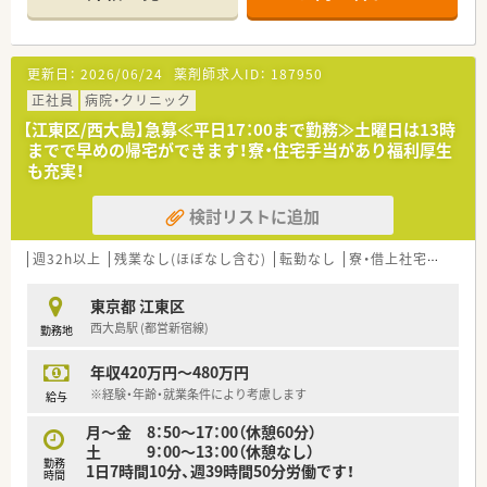
更新日：
2026/06/24
薬剤師求人ID：
187950
正社員
病院・クリニック
【江東区/西大島】急募≪平日17：00まで勤務≫土曜日は13時
までで早めの帰宅ができます！寮・住宅手当があり福利厚生
も充実！
検討リストに追加
週32h以上
残業なし(ほぼなし含む)
転勤なし
寮・借上社宅あり
住
東京都 江東区
西大島駅 (都営新宿線)
勤務地
年収420万円～480万円
※経験・年齢・就業条件により考慮します
給与
月～金 8：50～17：00（休憩60分）
土 9：00～13：00（休憩なし）
勤務
1日7時間10分、週39時間50分労働です！
時間