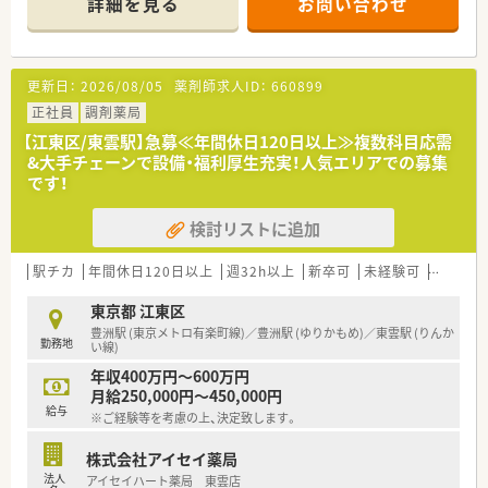
詳細を見る
お問い合わせ
■木場駅から徒歩で3分ほどとアクセス良好な立地にあるため、
毎日の通勤負担を大幅に軽減できる便利な環境です。
■多岐にわたる科目の処方箋を応需しています。
■居宅での在宅医療業務にも対応しており、地域に密着した医療
更新日：
2026/08/05
薬剤師求人ID：
660899
貢献を肌で感じながらスキルを磨ける職場です。
正社員
調剤薬局
【求人情報について】
【江東区/東雲駅】急募≪年間休日120日以上≫複数科目応需
■正社員として年収480万円から600万円まで相談可能であり、
&大手チェーンで設備・福利厚生充実！人気エリアでの募集
経験や役職に応じて適切な評価と給与が提示されます。
です！
■年間休日は122日と充実しており、月8日の休みに加えて祝日
や夏期・冬期休暇などプライベートを大切にできます。
検討リストに追加
■残業時間は月平均3.8時間と非常に少なく、残業代も15分単位
で支給されるため、メリハリのある働き方が可能です。
駅チカ
年間休日120日以上
週32h以上
新卒可
未経験可
残業なし
【職場環境と雰囲気】
■一人一台のiPad貸与や全店監査システムの導入により、業務の
東京都 江東区
効率化と残業時間の圧縮を積極的に進めています。
豊洲駅 (東京メトロ有楽町線)／豊洲駅 (ゆりかもめ)／東雲駅 (りんか
勤務地
■薬剤師の2倍程度の店舗スタッフを配置しており、薬剤師が本
い線)
来の専門業務にしっかりと集中できる環境が整っています。
年収400万円～600万円
■社員を大切にする風土が根付いており、経営陣の多くが薬剤師
月給250,000円～450,000円
であるため現場の意見が届きやすく風通しの良い職場です。
給与
※ご経験等を考慮の上、決定致します。
株式会社アイセイ薬局
法人
アイセイハート薬局 東雲店