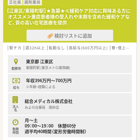
■それぞれのキャリアに応じて【マネジメント】と
正社員
調剤薬局
専門性を極める【スペシャリスト】の2つのコースが用意されて
【江東区/東陽町駅】★急募★≪緩和ケア対応に興味ある方に
おり、
オススメ≫重症患者様の受入れや末期を含めた緩和ケアな
自己実現が叶えやすい体制です
ど、質の高い在宅医療を提供
＼福利厚生について／
検討リストに追加
■薬剤師資格以外の資格に対しても手当を支給！
対象は「アロマテラピー検定」などにも及び、
ご自身の興味を伸ばすことの出来る体制です
駅チカ
週32h以上
転勤なし
高給与(600万円以上)
寮・借上社宅あり
■LTD制度あり！
病気やケガなどで働けないときの生活費をサポートしてくれ
東京都 江東区
る制度です
東陽町駅 (東京メトロ東西線)
勤務地
■住宅手当は20,000～40,000円支給（要件あり）
■産休･育休の取得率100%、復帰率96%！
年収396万円～700万円
復帰出来る環境づくりにも注力されています
※年齢・経験による
給与
＼研修等について／
■定期的な勉強会や外部研修にも積極的に参加のため、
総合メディカル株式会社
薬剤師としての力が付けられる環境で鵜s
法人
みよの台薬局 南砂店
■2年に1度、社員によって企画・運営される学術大会も実施！。
名
■中堅社員研修や管理者研修など、階層別での研修プログラムの
月～土
ほか、
09：00～19：00 休憩60分
薬局内での勉強会、学術大会への参加など、幅広い学びの場が
勤務
週平均40時間（変形労働時間制）
あります
時間