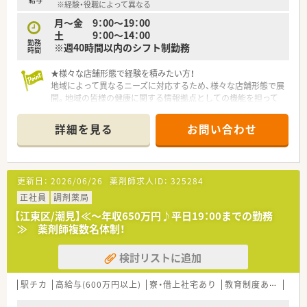
※経験・役職によって異なる
月～金 9：00～19：00
土 9：00～14：00
勤務
※週40時間以内のシフト制勤務
時間
★様々な店舗形態で経験を積みたい方！
地域によって異なるニーズに対応するため、様々な店舗形態で展
開。地域の皆様の健康に関する情報拠点としての機能を担って
いる地域密着型店舗、地域の医療拠点となる総合病院や大学病院
などの門前に展開する大型門前型店舗、診療科目が異なる複数の
詳細を見る
お問い合わせ
クリニックとなの花薬局が同じ敷地内に同居する医療モール型
店舗など様々な形態で展開していますので、幅広く知識や経験を
得ることができ長期的に成長ができます。
更新日：
2026/06/26
薬剤師求人ID：
325284
★在宅の経験を積みたい方！
なの花薬局は早くから在宅医療に取り組み、全社員が在宅医療に
正社員
調剤薬局
関わることができる環境を構築。がん治療の副作用モニタリン
【江東区/潮見】≪～年収650万円♪平日19：00までの勤務
グや緩和ケア、臨床薬学・無菌調製研修なども実施されていま
≫ 薬剤師複数名体制！
す。地域の在宅医療の更なる推進を目指し、専門性を高めた薬剤
師育成の環境が用意されています。
検討リストに追加
★真のかかりつけ薬局・薬剤師を目指したい方！
一番身近な“健康の相談役”として、かかりつけ薬剤師を推進。服
駅チカ
高給与(600万円以上)
寮・借上社宅あり
教育制度あり
シフ
薬管理はもちろん、日ごろの健康管理までトータルにサポートし