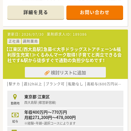
陸・信州を中心に約1,700店舗以上を展開しています
■研修制度は様々なプランがあり、集合研修だけでなく任意で受
詳細を見る
お問い合わせ
講可能な研修も幅広く用意されています
■店舗で活躍する従業員、社外で活躍する従業員、将来経営幹部
となる従業員など、薬剤師として様々な活躍ができるフィールド
を用意されています
更新日：
2026/07/30
薬剤師求人ID：
189386
■総合薬剤師・調剤薬剤師（土日休み・19時までの勤務）どちらか
の働き方を選択できます
正社員
調剤薬局
■調剤併設型だけでなく「医療モール・クリニック併設店舗」「敷
【江東区/西大島駅】急募≪大手ドラッグストアチェーン&福
地内薬局」「訪問調剤特化型店舗」など様々な店舗を運営してい
利厚生充実！≫くるみんマーク取得！子育てと両立できる会
ます
社です&駅から徒歩すぐで通勤の負担少なめです！
■在宅医療にも積極的取り組んでおり「訪問調剤特化型店舗」を
50店舗以上、無菌調剤室は業界最多の51店舗設置しています
検討リストに追加
■「プラチナくるみん認定企業」「健康経営優良法人2023（大規模
法人部門）認定」等を取得し一人ひとりが働きやすい環境が整備
されています
駅チカ
週32h以上
ブランク可
転勤なし
高給与(600万円以上)
寮
■充実した研修制度、人事制度、評価制度、キャリア支援制度等
があるのも特徴です
東京都 江東区
西大島駅 (都営新宿線)
勤務地
年収400万円～770万円
月給271,200円～478,000円
給与
※経験・年齢・選択コースによります