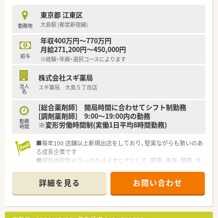
力を活かして丁寧な対応ができる方を歓迎します。
東京都 江東区
【勤務実態について】
大島駅 (都営新宿線)
勤務地
■月間の所定労働時間は161時間と法定より短く、全社平均の残
業も月7.3時間程度と少なめです。
年収400万円～770万円
■有給休暇の消化率は90%と非常に高く、スタッフ同士で協力
月給271,200円～450,000円
しながら休暇を取得する風土が根付いています。
給与
※経験・年齢・選択コースによります
■全従業員に占める正社員の比率が約85%と高いため、安定し
た人員体制でシフト調整もしやすい環境です。
株式会社スギ薬局
法人
スギ薬局 大島５丁目店
【想定される業務内容】
名
■医療モールに併設された薬局として、複数のクリニックから発
行される多科目の処方箋に対応いただきます。
[総合薬剤師] 開局時間に合わせてシフト制勤務
■最新の自動監査システムなどを活用することで、患者様への丁
[調剤薬剤師] 9:00～19:00内の勤務
勤務
寧な服薬指導といった対人業務に注力できます。
※変形労働時間制(実働1日平均8時間勤務)
時間
■処方医との関係性が非常に良好なため、疑義照会などもスムー
ズに行いながら業務を進めることが可能です。
■毎年100 店舗以上新規出店をしており、堅実ながらも勢いのあ
る成長企業です
■調剤併設型ドラッグのパイオニアとして、関東、東海、関西、北
陸・信州を中心に約1,700店舗以上を展開しています
■研修制度は様々なプランがあり、集合研修だけでなく任意で受
詳細を見る
お問い合わせ
講可能な研修も幅広く用意されています
■店舗で活躍する従業員、社外で活躍する従業員、将来経営幹部
となる従業員など、薬剤師として様々な活躍ができるフィールド
を用意されています