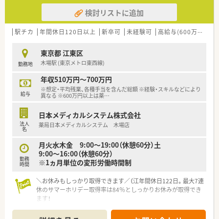
検討リストに追加
駅チカ
年間休日120日以上
新卒可
未経験可
高給与(600万円以上)
東京都 江東区
木場駅 (東京メトロ東西線)
勤務地
年収510万円～700万円
※想定・平均残業、各種手当を含んだ総額 ※経験・スキルなどにより
給与
異なる ※600万円以上は薬
…
日本メディカルシステム株式会社
法人
薬局日本メディカルシステム 木場店
名
月火水木金 9:00～19:00（休憩60分）土
9:00～16:00（休憩60分）
勤務
※1ヵ月単位の変形労働時間制
時間
＼お休みもしっかり取得できます／（江年間休日122日。最大7連
休のサマーホリデー取得率は84％としっかりお休みが取得でき
ます！
＊------------------------------------------＊
【店舗情報と応需状況について】