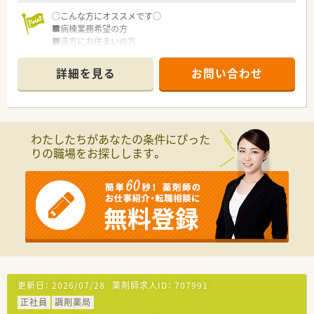
○こんな方にオススメです○
■病棟業務希望の方
■遠方にお住まいの方
…職員寮完備なので安心です。
詳細を見る
お問い合わせ
わたしたちがあなたの条件にぴった
りの職場をお探しします。
更新日：
2026/07/28
薬剤師求人ID：
707991
正社員
調剤薬局