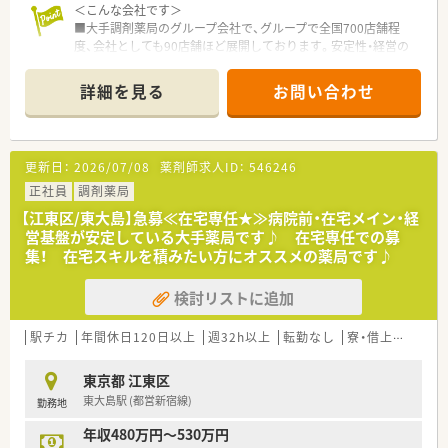
＜こんな会社です＞
■大手調剤薬局のグループ会社で、グループで全国700店舗程
度、会社としても90店舗ほど展開しております。安定性・経営の
透明性ともにあり安心して就業頂ける環境です 。
■首都圏に店舗が集中しておりますので、通勤時間が平均40分
詳細を見る
お問い合わせ
～60分圏内と、他の会社と比べて自宅近くの配属が叶いやすい
会社です
■キャリアアップ可能！最短・入社1ヶ月で管理薬剤師になった方
もいます
更新日：
2026/07/08
薬剤師求人ID：
546246
＜「緩和ケア」やりたい方は必見の会社＞
正社員
調剤薬局
■皮下持続注入療法対応件数No1！
【江東区/東大島】急募≪在宅専任★≫病院前・在宅メイン・経
■在宅ドクターが実際の症例をもとに実施する、シュミレーショ
営基盤が安定している大手薬局です♪ 在宅専任での募
ン研修あり！
集！ 在宅スキルを積みたい方にオススメの薬局です♪
■重症患者の受入れ・末期を含めた緩和ケアといった、これから
の医療の目指す姿である質の高い在宅医療を提供しています
検討リストに追加
■首都圏全店舗で麻薬の在庫あり！ガン終末期をカバーする麻薬
を取り扱っており、どんなガン患者様でも対応できます
■店舗をドミナント展開することにより1店舗あたりの在宅件数
駅チカ
年間休日120日以上
週32h以上
転勤なし
寮・借上社宅あり
が減少。在宅にかかるロスを最小化し、店舗対応の薬剤師の負担
を減らしています。
東京都 江東区
■ペーパードライバー講習補助もある為、ペーパードライバーの
東大島駅 (都営新宿線)
勤務地
方も安心して就業いただけます。また運転は必須ではないです。
■夜間専門の在宅対応チームがあるため、他の方々は夜の在宅対
年収480万円～530万円
応ございません