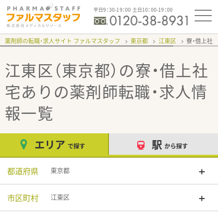
平日9：30-19：00 土日10：00-19：00
薬剤師の転職・求人サイト ファルマスタッフ
東京都
江東区
寮・借上社
江東区（東京都）の寮・借上社
宅あり
の薬剤師転職・求人情
報一覧
エリア
駅
で探す
から探す
都道府県
東京都
市区町村
江東区