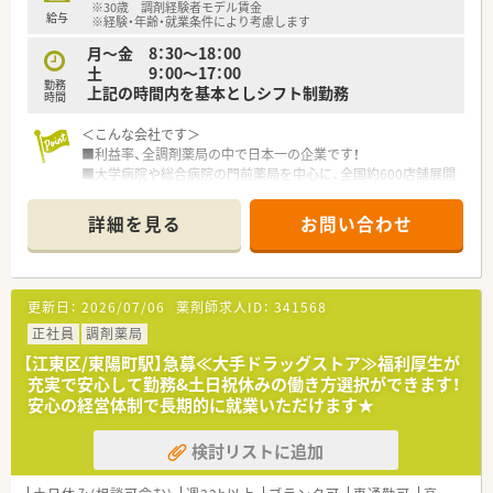
※30歳 調剤経験者モデル賃金
■無菌調剤室の導入の店舗や365日営業している店舗の運営、ケ
給与
※経験・年齢・就業条件により考慮します
アマネージャーの在籍など、患者様の満足を追求しています。
月～金 8：30～18：00
（土日祝やっている店舗も土日祝出勤はエリアで交代にシフト
土 9：00～17：00
を組む為、年3回くらいの頻度での出勤とのこと。出勤した場合、
勤務
上記の時間内を基本としシフト制勤務
平日に振替可能。）
時間
■バックオフィス業務の専門部署があるため、介護保険利用代行
や集金業務などの対応はございません
＜こんな会社です＞
■利益率、全調剤薬局の中で日本一の企業です！
＜こんな就業環境です＞
■大学病院や総合病院の門前薬局を中心に、全国約600店舗展開
■1店舗あたりの処方箋の全社平均枚数は80枚/日、在籍スタッ
しています
フも多く個人の負担は少なめ。一人当たりの処方箋処理枚数は
■年間休日120日の会社です
詳細を見る
お問い合わせ
23枚/日。
■コンプライアンス重視、サービス残業や事務の調剤補助は一切
■処方箋の割合は外来が約81％で在宅が約19％となります。
認めていません。
■処方箋集中率 75％（全国平均80％、マンツーマン95％）⇒地
■グループ会社を多数所有しているため利益が安定しており、
域密着のかかりつけ薬局として機能しています
調剤報酬改定にも影響を受けにくく、将来性のある会社です
更新日：
2026/07/06
薬剤師求人ID：
341568
■在宅対応件数 個人600件、施設260件⇒経営のために在宅を
■高度薬学管理、在宅医療、健康サポートに力を入れています。
始めた訳ではなく、薬局の使命として地域・人の役に立つこと・ニ
各分野に合わせた設備整備や研修制度の導入などを進め、薬剤師
正社員
調剤薬局
ーズのあるところには答えることを目的に行っております。
が成長できる環境を整えています。
【江東区/東陽町駅】急募≪大手ドラッグストア≫福利厚生が
■育児休暇、産前産後休暇の取得実績が多数あります。女性の方
■大学病院での実務研修など、医療機関と連携して学べる機会も
充実で安心して勤務&土日祝休みの働き方選択ができます！
でも長く活躍できる環境があります。復職率も100％。
あり
安心の経営体制で長期的に就業いただけます★
■有給休暇は自由に取得できる環境があります。１週間程度の
■薬学生を対象にした、就職企業人気ランキングでも、TOP3位
海外旅行に出かける方もいます。
以内にランクインしています！
検討リストに追加
＜こんな店舗です＞
＜こんな店舗です＞
■東陽町駅と南砂町駅の間・徒歩圏内の薬局です
■都営新宿線・東大島駅から徒歩8分程度