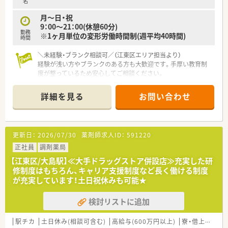
名
月～日・祝
9：00～21：00(休憩60分)
勤務
※1ヶ月単位の変形労働時間制(週平均40時間)
時間
＼未経験・ブランク相談可／（江東区エリア担当より）
経験が浅い方やブランクのある方も大歓迎です。手厚い教育制
度が整っているため安心してご相談ください。
＊------------------------------------------＊
詳細を見る
お問い合わせ
【店舗情報と応需状況について】
■りんかい線「東雲駅」や有楽町線「豊洲駅」が最寄り駅で、双方
から徒歩12分ほどの立地です。
■小児科や脳神経外科、眼科、整形外科、内科など多科目を応需
更新日：
2026/07/30
薬剤師求人ID：
591220
しており、1日に100～110枚の処方箋に対応します。
■薬剤師5名と事務2名の体制で、約1,200品目の医薬品を取り扱
正社員
調剤薬局
いながら業務を行っています。
【江東区/大島駅】≪大手ドラッグストア併設店≫充実した研
修制度はもちろん、キャリア支援制度など長く働ける制度
【募集背景と求める人物像について】
が充実しています！土日祝休みも可能★
■今回は欠員補充のための募集であり、チームワークを大切にし
周囲と協力できる方を求めています。
検討リストに追加
■医療モール型店舗のため、幅広い診療科の知識やスキルを積極
的に吸収したいという意欲のある方に最適です。
■患者様との対話を重視する方針なので、コミュニケーション能
駅チカ
土日休み(相談可含む)
高給与(600万円以上)
寮・借上社宅あり