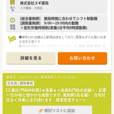
株式会社スギ薬局
法人
スギ薬局 大島店
名
[総合薬剤師] 開局時間に合わせてシフト制勤務
[調剤薬剤師] 9:00～19:00内の勤務
勤務
※変形労働時間制(実働1日平均8時間勤務)
時間
■毎年100 店舗以上新規出店をしており、堅実ながらも勢いのあ
る成長企業です
■調剤併設型ドラッグのパイオニアとして、関東、東海、関西、北
陸・信州を中心に約1,700店舗以上を展開しています
■研修制度は様々なプランがあり、集合研修だけでなく任意で受
詳細を見る
お問い合わせ
講可能な研修も幅広く用意されています
■店舗で活躍する従業員、社外で活躍する従業員、将来経営幹部
となる従業員など、薬剤師として様々な活躍ができるフィールド
を用意されています
更新日：
2026/07/22
薬剤師求人ID：
672604
■総合薬剤師・調剤薬剤師（土日休み・19時までの勤務）どちらか
の働き方を選択できます
正社員
調剤薬局
■調剤併設型だけでなく「医療モール・クリニック併設店舗」「敷
【江東区/門前仲町駅】★急募★≪皮膚科門前の店舗≫ 応需
地内薬局」「訪問調剤特化型店舗」など様々な店舗を運営してい
一日30枚と穏やかな枚数ですが、薬剤師2名在籍！ 在宅対
ます
応なく外来に注力頂けます 経営安定チェーン
■在宅医療にも積極的取り組んでおり「訪問調剤特化型店舗」を
50店舗以上、無菌調剤室は業界最多の51店舗設置しています
検討リストに追加
■「プラチナくるみん認定企業」「健康経営優良法人2023（大規模