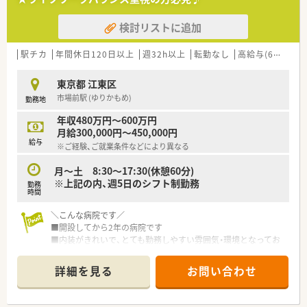
検討リストに追加
駅チカ
年間休日120日以上
週32h以上
転勤なし
高給与(600万円以上)
東京都 江東区
市場前駅 (ゆりかもめ)
勤務地
年収480万円～600万円
月給300,000円～450,000円
給与
※ご経験、ご就業条件などにより異なる
月～土 8:30～17:30(休憩60分)
※上記の内、週5日のシフト制勤務
勤務
時間
＼こんな病院です／
■開設してから2年の病院です
■内装がきれいで、とても勤務しやすい雰囲気・環境となってお
ります。
■高性能医療機器を導入しており、患者様はもちろん、従業員も
詳細を見る
お問い合わせ
安心して勤務できる環境が整っております。
■業務内容は、一般的な薬剤師業務に加えて、医薬品管理、DI業
務、病棟業務、薬剤管理指導業務、入院前薬剤師面談があります。