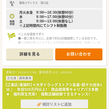
験からでも着実にスキルアップし専門性を高められる環境で
法人
薬局メディクス 深川店
す。
名
■借上社宅制度を利用すれば初期費用や家賃の負担を大幅に軽
月火水金 9：00～18：30(休憩60分）
減できるため、経済的なゆとりを持って新生活をスタートできま
木 9：00～17：00(休憩60分）
す。
土 9：00～13：00(休憩なし）
勤務
時間
※上記時間内にてシフト制勤務
＜こんな会社です＞
■一都三県を中心に、全国で約90店舗展開している会社です。
■≪店舗形態はさまざま≫大学病院や総合病院前、医療ビル、医
療モール、診療所前など、
幅広い展開をしており、いろいろな形態の店舗を体験できます。
詳細を見る
お問い合わせ
中でも医療モールや大型店が多く、様々な処方に触れます。
■過去10年の平均売上高成長率115％。4％を超えると良いとさ
れている営業利益率が約10％！無借金経営で安定しており、昇給
率は年4.4％～5.8％と高い水準を実現！
更新日：
2026/07/08
薬剤師求人ID：
498992
■≪経営安定≫医師の人材紹介・医療ビルの開発など、薬局以外
にも経営の柱があります。
正社員
調剤薬局
■年間休日122日。最大7連休のサマーホリデー取得率は84％
【江東区/東陽町】≪大手ドラッグストア≫急募・駅チカ徒歩1
と、休みを取ることに理解のある職場です。
分♪ 年収500万円以上！ 商品開発等キャリアパス多数
■在宅も積極的に実施。2010年より無菌調剤室を設置。居宅療
★ 福利厚生充実！ 複数店舗経験できるチャンス！
養管理指導300件です。
■PB商品も充実！漢方にも携われます。
検討リストに追加
■≪住宅手当3万円≫ほか、保養所利用可能、自社製品割引制度
など、福利厚生も充実しています。