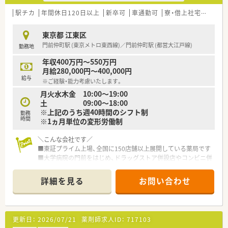
法人部門）認定」等を取得し一人ひとりが働きやすい環境が整備
されています
駅チカ
年間休日120日以上
新卒可
車通勤可
寮・借上社宅あり
住
■充実した研修制度、人事制度、評価制度、キャリア支援制度等
があるのも特徴です
東京都 江東区
門前仲町駅 (東京メトロ東西線)／門前仲町駅 (都営大江戸線)
勤務地
年収400万円～550万円
月給280,000円～400,000円
給与
※ご経験・能力考慮いたします。
月火水木金 10:00～19:00
土 09:00～18:00
※上記のうち週40時間のシフト制
勤務
時間
※1ヵ月単位の変形労働制
＼こんな会社です／
■東証プライム上場、全国に150店舗以上展開している薬局です
■大学病院の門前をはじめ、ドラッグストア併設店やコンビニ併
設店など、
様々な形態の薬局を全国に展開しており、ご自身の興味に合わ
詳細を見る
お問い合わせ
せて働けます
■ほぼ全店で「座り投薬」のため、患者様にしっかりと向き合っ
て服薬指導ができます
■年間休日は120日以上！近隣に複数店舗展開しており、
更新日：
2026/07/21
薬剤師求人ID：
717103
ヘルプ体制も整っているので、有休もとりやすい環境です