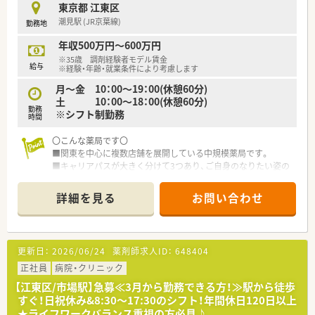
患者さまと向き合っています。他の会社様などではよくある、か
東京都 江東区
かりつけ等のノルマなどはなく、真の相談役を目指されていま
潮見駅 (JR京葉線)
勤務地
す。
年収500万円～600万円
※35歳 調剤経験者モデル賃金
給与
※経験・年齢・就業条件により考慮します
月～金 10：00～19：00(休憩60分)
土 10：00～18：00(休憩60分)
勤務
※シフト制勤務
時間
〇こんな薬局です〇
■関東を中心に複数店舗を展開している中規模薬局です。
■キャリアパスが大きく分けて3つあり、ご自身のなりたい姿の
実現に向けて働けます。
■商業施設が近くに2つあり、帰りのお買いものも楽しめます。
詳細を見る
お問い合わせ
…メイン処方元の閉院時間が薬局より早めなこともあり、残業
はあまりありません★
■うれしい社宅制度あり！
…地域限定・全国転勤など選択が可能です。
更新日：
2026/06/24
薬剤師求人ID：
648404
■薬剤師複数名在籍！安心してお仕事出来る環境です。
正社員
病院・クリニック
【江東区/市場駅】急募≪3月から勤務できる方！≫駅から徒歩
すぐ！日祝休み&8:30～17:30のシフト！年間休日120日以上
★ライフワークバランス重視の方必見♪