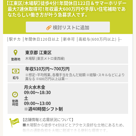
【江東区/木場駅】徒歩4分！年間休日122日＆サマーホリデー
最大7連休取得可！年収最大600万円や手厚い住宅補助であ
なたらしい働き方が叶う急募求人です。
検討リストに追加
駅チカ
年間休日120日以上
新卒可
高給与(600万円以上)
寮・借上
東京都 江東区
木場駅 (東京メトロ東西線)
勤務地
年収510万円～700万円
※想定・平均残業、各種手当を含んだ総額 ※経験・スキルなどにより
給与
異なる ※600万円以上は薬
…
月火水木金
09:00～18:30
土
勤務
09:00～13:00
時間
※週40時間シフト制
【店舗情報と応需状況について】
■木場駅から徒歩で4分ほどとアクセス良好な立地にあるため、
毎日の通勤負担を大幅に軽減できる便利な環境です。