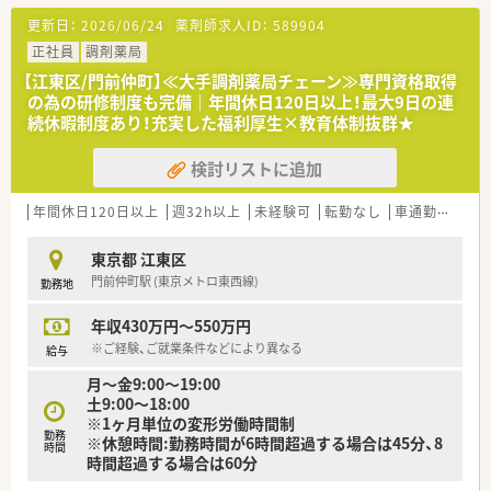
■ミシュランの星を取得しているフレンチレストラン監修の昼
更新日：
2026/06/24
薬剤師求人ID：
589904
食を無料でとることができます。
正社員
調剤薬局
＼働きやすい環境です／
【江東区/門前仲町】≪大手調剤薬局チェーン≫専門資格取得
■年間休日120日以上！病院では多めの休日数です♪
の為の研修制度も完備｜年間休日120日以上！最大9日の連
メリハリをつけて勤務できる環境です
続休暇制度あり！充実した福利厚生×教育体制抜群★
■17時半が定時の為、ご勤務終わりの予定も立てやすくライフ
ワークバランスも整えられます！
検討リストに追加
■最寄り駅より徒歩2分の好立地★
近隣にお住まいの方はもちろん、公共交通機関を利用する方もス
トレスなく通勤いただけます♪
年間休日120日以上
週32h以上
未経験可
転勤なし
車通勤可
寮
東京都 江東区
門前仲町駅 (東京メトロ東西線)
勤務地
年収430万円～550万円
※ご経験、ご就業条件などにより異なる
給与
月〜金9:00〜19:00
土9:00〜18:00
※1ヶ月単位の変形労働時間制
勤務
※休憩時間:勤務時間が6時間超過する場合は45分、8
時間
時間超過する場合は60分