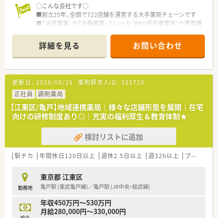
○こんな会社です○
■創立25年、全国で722店舗を運営する大手薬局チェーンです
■「派遣事業」や「治験事業」といった“BPO受託事業等”や異業種
とコラボした店舗展開にも力を入れています
■「コンビニと一体化店舗｣「JRと提携した店舗」もあり戦略的に
詳細を見る
お問い合わせ
事業展開をしております
■教育制度も充実…「5年先、10年先」も活躍出来る薬剤師になれ
るように充実した研修システムで成長を後押ししてくれる企
業。学術大会が海外研修もあり
更新日：
2026/06/26
薬剤師求人ID：
325720
■最長でお子様が小学校1年生まで時短制度が使えます
■財形貯蓄や、持株会など大手ならではの福利厚生も充実
正社員
調剤薬局
■昇進にも中途入社のハンデは一切なし！頑張りをきちんと評価
【江東区/亀戸】地域連携薬局｜様々な店舗形態を展開｜在宅
してくれます
向けの研修制度あり◎｜充実の福利厚生＆教育体制★
検討リストに追加
駅チカ
年間休日120日以上
週休2.5日以上
週32h以上
ブランク可
東京都 江東区
亀戸駅 (東武亀戸線)／亀戸駅 (JR中央・総武線)
勤務地
年収450万円～530万円
月給280,000円～330,000円
給与