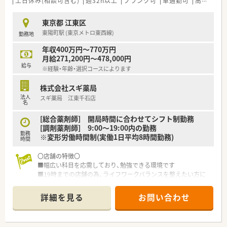
土日休み(相談可含む)
週32h以上
ブランク可
車通勤可
高給与(600万円以上)
■住宅街に位置し馴染みの患者様が多いです
■住宅街の薬局です
■小中学校・公園に囲まれたのどかなエリアです
■薬剤師で20名程度、事務とあわせて30名程度の規模の薬局で
東京都 江東区
■隣接の、内科・循環器・消化器クリニックからの処方を受けてい
す
東陽町駅 (東京メトロ東西線)
勤務地
ます
■100床程の地域の中核病院の前にあります。
～在宅多め・やりたい方歓迎～
年収400万円～770万円
■独自開発のipad管理システム導入しており業務効率よく就業
月給271,200円～478,000円
頂けます
給与
※経験・年齢・選択コースによります
■医師・看護師等との連携業務、情報交換ができます
■退院時カンファレンスへの参加、学会・研究会への参加及び発
株式会社スギ薬局
表（不定期で年1～2回）も経験できます
法人
スギ薬局 江東千石店
名
[総合薬剤師] 開局時間に合わせてシフト制勤務
[調剤薬剤師] 9:00～19:00内の勤務
勤務
※変形労働時間制(実働1日平均8時間勤務)
時間
〇店舗の特徴〇
■幅広い科目を応需しており、勉強できる環境です
■19時までの店舗の為、ライフワークバランスを整えたい方に
もオススメです★
詳細を見る
お問い合わせ
〇こんな会社です〇
■調剤併設型ドラッグのパイオニアとして、創業当時より調剤併
設店舗を積極的に展開、