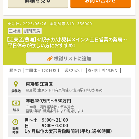
詳細を見る
お問い合わせ
■フィットネスクラブ・保養所・テーマパークの割引利用など、福
利厚生も充実しています。
■勉強もできる環境。勉強会・社外研修・社内セミナー・接遇研修
なども実施し、資格補助もございます。
更新日：
2026/06/26
薬剤師求人ID：
356000
■最新機器と快適な環境が整っています。
■人員にゆとりを持たせた配置を目指しています。
正社員
調剤薬局
■社員寮あり！年収面の補填になります
【江東区/豊洲】≪駅チカ/小児科メイン≫土日営業の薬局…
平日休みが欲しい方におすすめ！
検討リストに追加
駅チカ
年間休日120日以上
週32h以上
寮・借上社宅あり
認定薬剤
東京都 江東区
豊洲駅 (東京メトロ有楽町線)／豊洲駅 (ゆりかもめ)
勤務地
年収480万円～550万円
※30歳 調剤経験者モデル賃金
給与
経験・年齢・就業条件により考慮します
月～土 9：00～21：00
日 9：00～18：00
勤務
1ヶ月単位の変形労働時間制（平均：週40時間）
時間