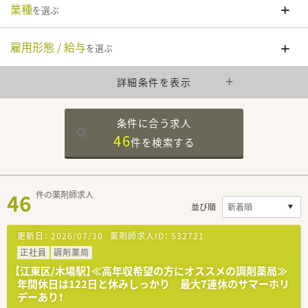
業種
を選ぶ
雇用形態 / 給与
を選ぶ
詳細条件を表示
条件に合う求人
46
件を
検索する
46
件の薬剤師求人
並び順
更新日：
2026/07/30
薬剤師求人ID：
532721
正社員
調剤薬局
【江東区/木場駅】≪高年収希望の方にオススメの調剤薬局≫
年間休日は122日と休みしっかり 最大7連休のサマーホリ
デーあり！