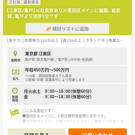
正社員
調剤薬局
【江東区/亀戸】≪社員寮あり≫墨田区メインに展開。総武
線、亀戸より徒歩5分です
検討リストに追加
駅チカ
年間休日120日以上
週32h以上
ブランク可
残業なし(ほぼなし含む)
東京都 江東区
亀戸駅 (東武亀戸線)／亀戸駅 (JR中央・総武線)
勤務地
年収450万円～500万円
※30歳 調剤経験者モデル賃金
給与
※経験・年齢・就業条件により考慮します
月火水土 9：30～18：00（休憩60分）
金 9：30～18：30（休憩60分）
勤務
時間
○こんな会社です○
■墨田区をメインに、十数店舗程度展開の会社です。
■未経験者やブランク明けの方にもきちんと教育する社風です
■異動は基本なし、あっても墨田区内です。地元で末永く就業で
きます。