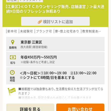
EBM（Evidence-Based Medicine）研修、ライブ研修（インターネ
関わることができる環境を構築。がん治療の副作用モニタリン
【江東区】≪ＯＴＣカウンセリング販売、店舗運営♪≫最大連
ット経由）なども行っています
グや緩和ケア、臨床薬学・無菌調製研修なども実施されていま
続9日間のリフレッシュ休暇あり
す。地域の在宅医療の更なる推進を目指し、専門性を高めた薬剤
≪求める人物像≫
師育成の環境が用意されています。
検討リストに追加
■社会人、医療人としての心得やコミュニケーションスキルがあ
ること
★真のかかりつけ薬局・薬剤師を目指したい方！
■基礎的な専門知識を有し、常に時代に即した薬学的ケアが実践
一番身近な“健康の相談役”として、かかりつけ薬剤師を推進。服
新卒可
未経験可
ブランク可
寮・借上社宅あり
教育制度あり
できること
薬管理はもちろん、日ごろの健康管理までトータルにサポートし
≪目指してほしい姿≫
患者さまと向き合っています。他の会社様などではよくある、か
東京都 江東区
■基礎的な専門知識を有し、常に時代に即した薬学的ケアが実践
かりつけ等のノルマなどはなく、真の相談役を目指されていま
西大島駅 (都営新宿線)
勤務地
でき、かつ地域住民の健康保持増進を支援できること
す。
■専門分野または幅広い分野における知識と技能を有し研究活
年収450万円～550万円
動できること
■高度な薬学管理を担い、指導的役割を果たせるレベル。または
※経験・条件など考慮し決定
給与
領域別のスペシャリスト
＜月～日祝＞①10：00～19：00 ②13：00～22：00
≪こんな店舗です≫
※シフトにて8時間/日を基本とする
勤務
■内科・外科のクリニックと眼科のクリニックがございます
時間
■南砂町駅ロータリー内の薬局、飲食チェーンやコンビニが同エ
リアにあり便利です
■首都圏では独身寮もあり、生活費を抑えた生活プランが立てら
■店舗の残業時間は月10時間以下です
れます♪
■流通最大手、安定企業のため安心してお仕事できます
詳細を見る
お問い合わせ