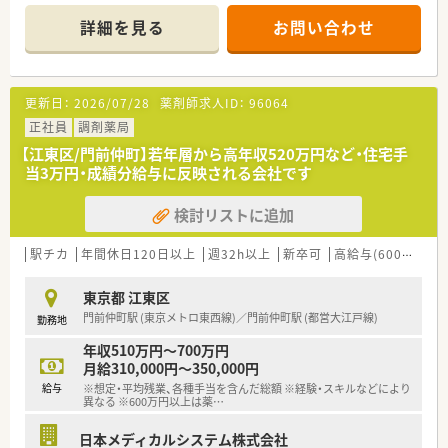
■皮膚科や眼科、外科、内科に加え、アレルギー科や胃腸内科な
ど多岐にわたる科目の処方箋を応需しています。
詳細を見る
お問い合わせ
■居宅での在宅医療業務にも対応しており、地域に密着した医療
貢献を肌で感じながらスキルを磨ける職場です。
【求人情報について】
更新日：
2026/07/28
薬剤師求人ID：
96064
■正社員として年収480万円から600万円まで相談可能であり、
経験や役職に応じて適切な評価と給与が提示されます。
正社員
調剤薬局
■年間休日は122日と充実しており、月8日の休みに加えて祝日
【江東区/門前仲町】若年層から高年収520万円など・住宅手
や夏期・冬期休暇などプライベートを大切にできます。
当3万円・成績分給与に反映される会社です
■残業時間は月平均3.8時間と非常に少なく、残業代も15分単位
で支給されるため、メリハリのある働き方が可能です。
検討リストに追加
【職場環境と雰囲気】
■一人一台のiPad貸与や全店監査システムの導入により、業務の
駅チカ
年間休日120日以上
週32h以上
新卒可
高給与(600万円以上)
効率化と残業時間の圧縮を積極的に進めています。
■薬剤師の2倍程度の店舗スタッフを配置しており、薬剤師が本
東京都 江東区
来の専門業務にしっかりと集中できる環境が整っています。
門前仲町駅 (東京メトロ東西線)／門前仲町駅 (都営大江戸線)
勤務地
■社員を大切にする風土が根付いており、経営陣の多くが薬剤師
であるため現場の意見が届きやすく風通しの良い職場です。
年収510万円～700万円
月給310,000円～350,000円
【やりがい/おすすめポイント】
給与
※想定・平均残業、各種手当を含んだ総額 ※経験・スキルなどにより
■患者様とのコミュニケーションを大切にし、処方薬だけでなく
異なる ※600万円以上は薬
…
健康食品等の販売を通じ総合的な健康サポートができます。
■充実した教育制度や研修カリキュラムが用意されており、未経
日本メディカルシステム株式会社