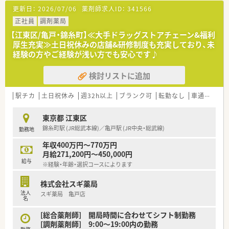
現在東海・関東・関西・北陸エリアに約1,400店舗以上を展開し
更新日：
2026/07/06
薬剤師求人ID：
341566
ています。
■超高齢社会の到来を見据え、在宅訪問や無菌調剤室設置など在
正社員
調剤薬局
宅医療にも力を入れています。クリーンルームを設置し、在宅医
【江東区/亀戸・錦糸町】≪大手ドラッグストアチェーン&福利
療の環境整備を行っています。
厚生充実≫土日祝休みの店舗&研修制度も充実しており、未
■充実した研修制度、人事制度、評価制度、キャリア支援制度な
経験の方やご経験が浅い方でも安心です♪
どがあるのも特徴です。国立大学医学部附属病院敷地内にも薬
局を展開し大学病院との人材交流も行われています。
検討リストに追加
■研修制度は様々なプランがあり、集合研修だけでなく任意で受
講可能な研修も幅広く用意しています。
■自分が働きたい希望部署を年に1度会社に申し出ることのでき
駅チカ
土日祝休み
週32h以上
ブランク可
転勤なし
車通勤可
る「自己申告制度」があります。店舗で活躍する従業員、社外で活
躍する従業員、将来経営幹部となる従業員など、
東京都 江東区
幅広い層の人財強化をそれぞれのライフステージに合った働
錦糸町駅 (JR総武本線)／亀戸駅 (JR中央・総武線)
勤務地
き方を進めておられます。
■プラチナくるみんを取得するなど、子育てサポート企業として
年収400万円～770万円
厚生労働大臣から認定されています。
月給271,200円～450,000円
■総合薬剤師・調剤薬剤師（土日休み・19時までの勤務）どちらか
給与
※経験・年齢・選択コースによります
の働き方を選択できます
■研修制度は様々なプランがあり、集合研修だけでなく任意で受
株式会社スギ薬局
講可能な研修も幅広く用意されています
法人
スギ薬局 亀戸店
■2019年11月にドラッグストアとしては日本初、大学病院の敷
名
地内に薬局を開局しており大学病院との人材交流や複数分野の
専門的な薬剤師を配置し高度医療を提供しています
[総合薬剤師] 開局時間に合わせてシフト制勤務
■毎年100 店舗以上新規出店をしており、堅実ながらも勢いのあ
[調剤薬剤師] 9:00～19:00内の勤務