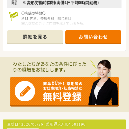
勤務
る成長企業です
※変形労働時間制(実働1日平均8時間勤務)
時間
■充実した研修制度、人事制度、評価制度、キャリア支援制度等
があるのも特徴です
〇店舗の特徴〇
科目：内科，整形外科，総合科目
総合病院の近くに店舗を構えているため、
幅広い科目を勉強できます！
詳細を見る
お問い合わせ
〇こんな会社です〇
■毎年100 店舗以上新規出店をしており、堅実ながらも勢いのあ
る成長企業です
■調剤併設型ドラッグのパイオニアとして、東海・関東・関西・北
陸エリアに約1,400店舗以上を展開しています
わたしたちがあなたの条件にぴった
■研修制度は様々なプランがあり、集合研修だけでなく任意で受
りの職場をお探しします。
講可能な研修も幅広く用意されています
■店舗で活躍する従業員、社外で活躍する従業員、将来経営幹部
となる従業員など、薬剤師として様々な活躍ができるフィールド
を用意されています
■総合薬剤師・調剤薬剤師（土日休み・19時までの勤務）どちらか
の働き方を選択できます
■業界で初めてプラチナくるみんマーク認定企業に選ばれ、3年
連続で更新中です
■充実した研修制度、人事制度、評価制度、キャリア支援制度等
があるのも特徴です
更新日：
2026/06/26
薬剤師求人ID：
583196