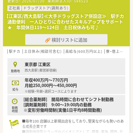
更新日：
2026/07/30
薬剤師求人ID：
588523
■総合薬剤師・調剤薬剤師（土日休み・19時までの勤務）どちらか
の働き方を選択できます
正社員
ドラッグストア(調剤あり)
■調剤併設型だけでなく「医療モール・クリニック併設店舗」「敷
【江東区/西大島駅】≪大手ドラッグストア併設店≫ 駅チカ
地内薬局」「訪問調剤特化型店舗」など様々な店舗を運営してい
通勤便利 一人ひとりに合わせたスキルアップをサポート
ます
★ 年間休日119～124日 土日祝休みも可♪
■在宅医療にも積極的取り組んでおり「訪問調剤特化型店舗」を
50店舗以上、無菌調剤室は業界最多の51店舗設置しています
検討リストに追加
■「プラチナくるみん認定企業」「健康経営優良法人2023（大規模
法人部門）認定」等を取得し一人ひとりが働きやすい環境が整備
されています
駅チカ
土日休み(相談可含む)
高給与(600万円以上)
寮・借上社宅あり
■充実した研修制度、人事制度、評価制度、キャリア支援制度等
があるのも特徴です
東京都 江東区
西大島駅 (都営新宿線)
勤務地
年収400万円～770万円
月給250,000円～450,000円
給与
※経験・年齢・選択コースによります
[総合薬剤師] 開局時間に合わせてシフト制勤務
[調剤薬剤師] 9:00～19:00内の勤務
勤務
※変形労働時間制(実働1日平均8時間勤務)
時間
■毎年100 店舗以上新規出店をしており、堅実ながらも勢いのあ
る成長企業です
■調剤併設型ドラッグのパイオニアとして、関東、東海、関西、北