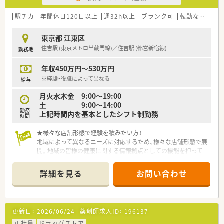
に応えられる薬局を目指しています。
■定着率が高く、残業1分単位で支給等、働きやすさを重視した
駅チカ
年間休日120日以上
週32h以上
ブランク可
転勤なし
寮
会社です。
東京都 江東区
≪充実した福利厚生≫
住吉駅 (東京メトロ半蔵門線)／住吉駅 (都営新宿線)
勤務地
■産育休は法定通り取得でき、休暇中は会社から最新情報誌を自
宅に郵送するなど、復職しやすいサポートを実施しています。
年収450万円～530万円
■復職後も子どもが小学校1年生終了時まで1日最大2時間の時
短勤務が可能です
※経験・役職によって異なる
給与
※通院休暇（妊娠中の女性または出産後1年を経過しない女性）
月火水木金 9:00～19:00
もあります。
土 9:00～14:00
■夏季休暇や年末年始休暇のほか、永年勤続特別休暇や取得しき
勤務
上記時間内を基本としたシフト制勤務
れなかった有給休暇は、最大30日まで保存できる保存休暇制度
時間
があります。
■ドナー貢献する際の医療貢献特別休暇や一人につき通算93日
★様々な店舗形態で経験を積みたい方！
間の介護休暇制度があります。
地域によって異なるニーズに対応するため、様々な店舗形態で展
■そのほか、団体総合生活保険加入や各種見舞金、選択型福利厚
開。地域の皆様の健康に関する情報拠点としての機能を担って
生サービスや社内サークル制度があります。
いる地域密着型店舗、地域の医療拠点となる総合病院や大学病院
などの門前に展開する大型門前型店舗、診療科目が異なる複数の
詳細を見る
お問い合わせ
≪教育制度も充実！≫
クリニックとなの花薬局が同じ敷地内に同居する医療モール型
■中途入社向け研修があります（理念、接遇、リスクマネジメン
店舗など様々な形態で展開していますので、幅広く知識や経験を
ト）
得ることができ長期的に成長ができます。
■2〜3年目薬剤師に向けたフォローアップ研修
更新日：
2026/06/24
薬剤師求人ID：
196137
■段階を踏み、管理薬剤師研修（マネジメント、財務など）ブロッ
★在宅の経験を積みたい方！
ク長研修（成長戦略、営業力）、接遇研修、病院研修、
なの花薬局は早くから在宅医療に取り組み、全社員が在宅医療に
正社員
ドラッグストア