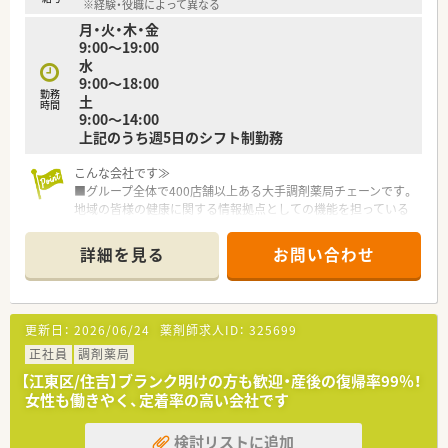
※経験・役職によって異なる
る他、提携の保養施設は全国に40ヵ所あります。
月・火・木・金
〇産休・育休・時短勤務者2,097人以上等、どれも業界トップクラ
9:00～19:00
スの実績!
水
産休、育休取得はもちろんのこと、育児短時間勤務制度を実施
9:00～18:00
育児休業より復帰後、1日最大2時間短縮して勤務できる制度で
勤務
土
す。
時間
9:00～14:00
法律では3歳までですが、同社では小学校就学時までの期間利用
上記のうち週5日のシフト制勤務
可能♪
こんな会社です≫
■グループ全体で400店舗以上ある大手調剤薬局チェーンです。
地域の皆様の健康に関する情報拠点としての機能を担っている
地域密着型店舗、地域の医療拠点となる総合病院や大学病院など
の門前に展開する大型門前型店舗、診療科目が異なる複数のクリ
詳細を見る
お問い合わせ
ニックとなの花薬局が同じ敷地内に同居する医療モール型店舗
など様々な形態で展開していますので、幅広く知識や経験を得る
ことができ長期的に成長ができます。
■豊富なキャリアパスがあります 例：薬局長→ブロック長→教
更新日：
2026/06/24
薬剤師求人ID：
325699
育部長等
■監査システムの導入をはじめ、最新設備を備えております。
正社員
調剤薬局
■高度な専門知識による調剤をベースに、早くから在宅医療に取
【江東区/住吉】ブランク明けの方も歓迎・産後の復帰率99％！
り組み、全社員が在宅医療に関わることができる環境を構築。
女性も働きやく、定着率の高い会社です
がん治療の副作用モニタリングや緩和ケア、臨床薬学・無菌調製
研修なども実施されています。
検討リストに追加
またアロマ・ハーブ等の取り扱いにも積極的で、患者様のニーズ