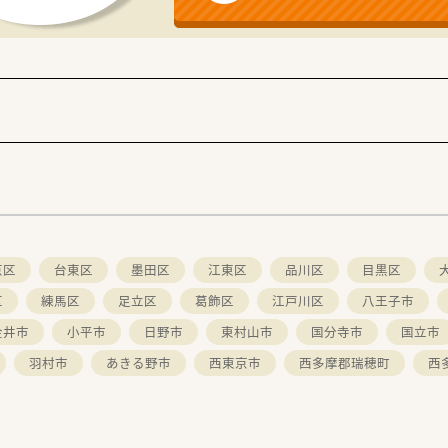
キルが身につく環境です。
、各種認定資格保有の薬剤師も複数名在籍しています。
多職種連携、緩和ケアチーム、感染対策チームなど、しっかり携
京区
台東区
墨田区
江東区
品川区
目黒区
区
練馬区
足立区
葛飾区
江戸川区
八王子市
金井市
小平市
日野市
東村山市
国分寺市
国立市
羽村市
あきる野市
西東京市
西多摩郡瑞穂町
西