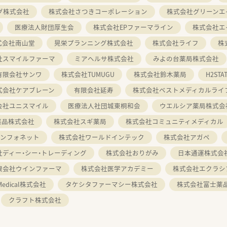
グ株式会社
株式会社さつきコーポレーション
株式会社グリーンエ
医療法人財団厚生会
株式会社EPファーマライン
株式会社エ
式会社南山堂
晃栄プランニング株式会社
株式会社ライフ
株
社スマイルファーマ
ミアヘルサ株式会社
みよの台薬局株式会社
有限会社サンワ
株式会社TUMUGU
株式会社鈴木薬局
H2ST
式会社ケアブレーン
有限会社延寿
株式会社ベストメディカルライ
会社ユニスマイル
医療法人社団城東桐和会
ウエルシア薬局株式会
薬品株式会社
株式会社スギ薬局
株式会社コミュニティメディカル
インフォネット
株式会社ワールドインテック
株式会社アガペ
社ディー・シー・トレーディング
株式会社おりがみ
日本通運株式会
限会社ウインファーマ
株式会社医学アカデミー
株式会社エクラシ
 Medical株式会社
タケシタファーマシー株式会社
株式会社富士薬
クラフト株式会社