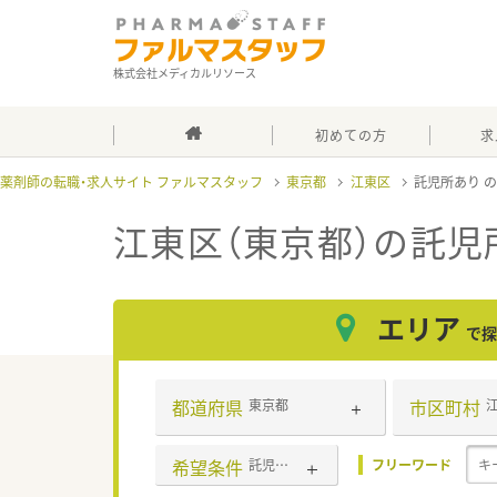
株式会社メディカルリソース
初めての方
求
薬剤師の転職・求人サイト ファルマスタッフ
東京都
江東区
託児所あり
江東区（東京都）の託児
エリア
で探
都道府県
市区町村
東京都
希望条件
託児所あり
フリーワード