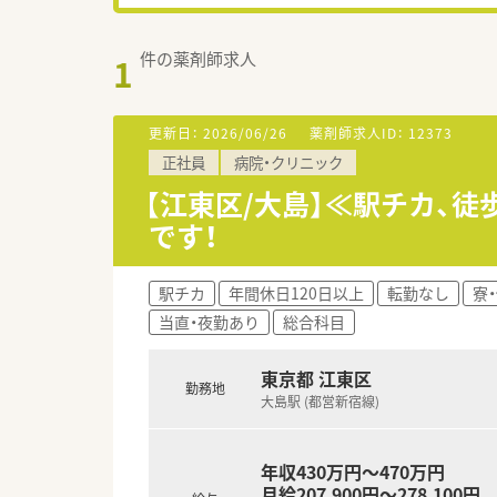
件の薬剤師求人
1
更新日：
2026/06/26
薬剤師求人ID：
12373
正社員
病院・クリニック
【江東区/大島】≪駅チカ、
です！
駅チカ
年間休日120日以上
転勤なし
寮
当直・夜勤あり
総合科目
東京都 江東区
勤務地
大島駅 (都営新宿線)
年収430万円～470万円
月給207,900円～278,100円