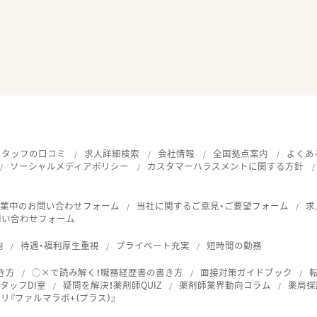
スタッフの口コミ
求人詳細検索
会社情報
全国拠点案内
よくあ
ソーシャルメディアポリシー
カスタマーハラスメントに関する方針
就業中のお問い合わせフォーム
当社に関するご意見・ご要望フォーム
求
問い合わせフォーム
向
待遇・福利厚生重視
プライベート充実
短時間の勤務
き方
○×で読み解く！職務経歴書の書き方
面接対策ガイドブック
タッフDI室
疑問を解決！薬剤師QUIZ
薬剤師業界動向コラム
薬局探
『ファルマラボ+（プラス）』