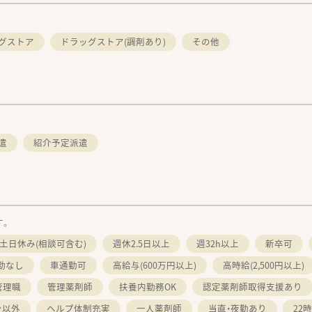
グストア
ドラッグストア(調剤あり)
その他
遣
紹介予定派遣
す。
土日休み(相談可含む)
週休2.5日以上
週32h以上
新卒可
勤なし
車通勤可
高給与(600万円以上)
高時給(2,500円以上)
管理職
管理薬剤師
扶養内勤務OK
認定薬剤師取得支援あり
ン以外
ヘルプ体制充実
一人薬剤師
当直・夜勤あり
22