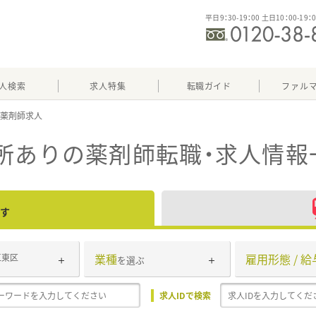
平日9：30-19：00 土日10：00-19：
人検索
求人特集
転職ガイド
ファル
所あり
の薬剤師転職・求人情報
す
業種
雇用形態 / 給
江東区
を選ぶ
求人IDで検索