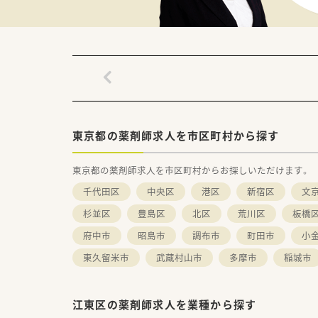
■総合病院でしっかりとしたス
■がん薬物療法認定薬剤師の他
■チーム医療に力を入れており
東京都の薬剤師求人を市区町村から探す
東京都の薬剤師求人を市区町村からお探しいただけます。
千代田区
中央区
港区
新宿区
文
杉並区
豊島区
北区
荒川区
板橋
府中市
昭島市
調布市
町田市
小
東久留米市
武蔵村山市
多摩市
稲城市
江東区の薬剤師求人を業種から探す