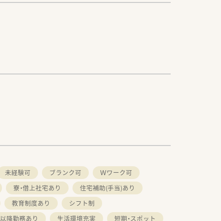
未経験可
ブランク可
Ｗワーク可
寮・借上社宅あり
住宅補助(手当)あり
教育制度あり
シフト制
時以降勤務あり
生活環境充実
短期・スポット