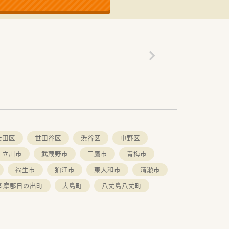
わり学べる環境です。
大田区
世田谷区
渋谷区
中野区
立川市
武蔵野市
三鷹市
青梅市
福生市
狛江市
東大和市
清瀬市
多摩郡日の出町
大島町
八丈島八丈町