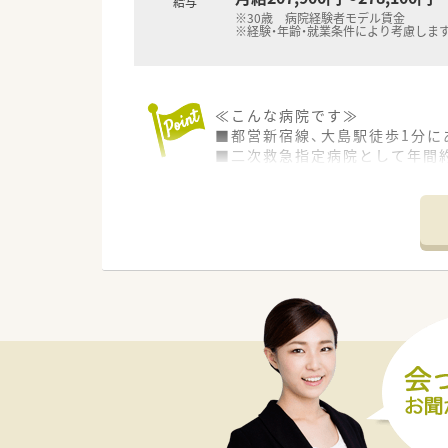
給与
※30歳 病院経験者モデル賃金
※経験・年齢・就業条件により考慮しま
≪こんな病院です≫
■都営新宿線、大島駅徒歩1分に
■二次救急指定病院として年間約
■東京都災害拠点病院にも指定
■大学病院から多くの医師が派
≪業務内容≫
■入院患者様の調剤、監査、服
■注射調整（抗がん剤 ＴＰＮあ
■外来化学療法
■病棟業務（薬剤管理指導）
■医薬品管理、医薬品情報管理
■周術期薬剤管理指導
■チーム医療への参画（感染制御
ームなど）
≪おすすめポイント≫