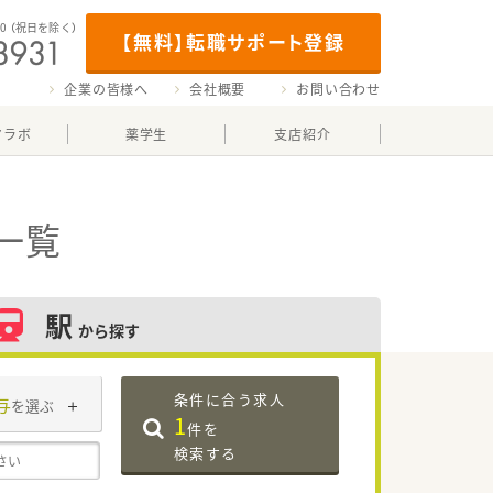
00
（祝日を除く）
【無料】転職サポート登録
企業の皆様へ
会社概要
お問い合わせ
マラボ
薬学生
支店紹介
一覧
駅
から探す
条件に合う求人
与
を選ぶ
1
件を
検索する