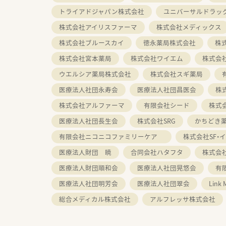
トライアドジャパン株式会社
ユニバーサルドラッ
株式会社アイリスファーマ
株式会社メディックス
株式会社ブルースカイ
徳永薬局株式会社
株
株式会社宮本薬局
株式会社ワイエム
株式会
ウエルシア薬局株式会社
株式会社スギ薬局
医療法人社団永寿会
医療法人社団昌医会
株
株式会社アルファーマ
有限会社シード
株式
医療法人社団長生会
株式会社SRG
かちどき
有限会社ニコニコファミリーケア
株式会社SF・
医療法人財団 暁
合同会社ハタフタ
株式会
医療法人財団順和会
医療法人社団晃悠会
有
医療法人社団明芳会
医療法人社団翠会
Link
総合メディカル株式会社
アルフレッサ株式会社