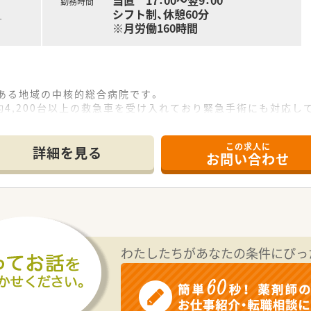
当直 17：00～翌9：00
勤務時間
シフト制、休憩60分
す
※月労働160時間
ある地域の中核的総合病院です。
4,200台以上の救急車を受け入れており緊急手術にも対応し
されており、地域のセーフティネットとして重要な役割を担って
遣されており、大学病院レベルの高度な専門知識や診療体制を備
この求人に
詳細を見る
お問い合わせ
薬指導 ※外来は院外処方
り）
わたしたちがあなたの条件にぴっ
チーム、抗菌薬適正使用支援チーム、緩和ケアチーム、栄養サポ