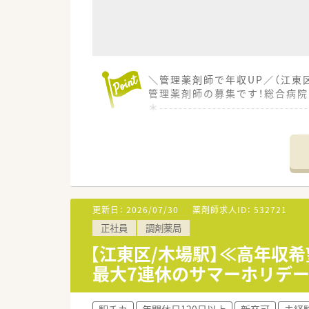
＼管理薬剤師で年収UP／（江東
管理薬剤師の募集です！総合病
＊------------------------------
【店舗情報と応需状況について】
■豊洲駅から徒歩5分の好立地で
■最新の全自動ピッキング機や
■繁忙期でも残業時間は月5時
【勤務実態について】
更新日：
2026/07/30
薬剤師求人ID：
532721
■基本となる勤務時間は8時30
正社員
調剤薬局
■24時間営業のため夜勤帯は基
■遅番対応には1回1000円の
【江東区/木場駅】≪高年収
最大7連休のサマーホリデー
【法人特徴について】
■同法人としては江東区内に4店
■調剤薬局事業だけでなく医薬
駅チカ
年間休日120日以上
新卒可
未経