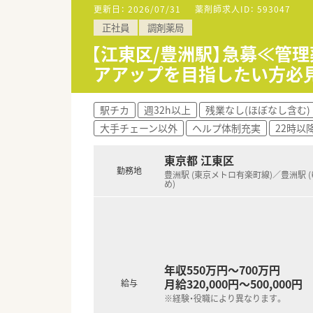
【求人について】
更新日：
2026/07/31
薬剤師求人ID：
593047
■パートタイムでの募集となって
正社員
調剤薬局
■日曜日に勤務していただける場
【江東区/豊洲駅】急募≪管
【勤務について】
アアップを目指したい方必
■平日は14時～18時30分ま
■土日勤務ができる方であれば
駅チカ
週32h以上
残業なし(ほぼなし含む)
大手チェーン以外
ヘルプ体制充実
22時以
東京都 江東区
勤務地
豊洲駅 (東京メトロ有楽町線)／豊洲駅 
め)
年収550万円～700万円
月給320,000円～500,000円
給与
※経験・役職により異なります。