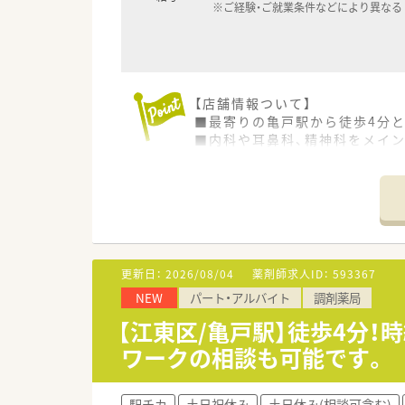
※ご経験・ご就業条件などにより異なる
【店舗情報ついて】
■最寄りの亀戸駅から徒歩4分
■内科や耳鼻科、精神科をメイン
【法人特徴について】
■東京都と神奈川県において計
■自分のゴールを見据えて仕事
■代表自身が薬剤師として現場
【求人について】
更新日：
2026/08/04
薬剤師求人ID：
593367
■日曜日に勤務していただける場
NEW
パート・アルバイト
調剤薬局
■土曜日は、9時00分～18時30
■土日勤務ができる方であれば
【江東区/亀戸駅】徒歩4分！
ワークの相談も可能です。
駅チカ
土日祝休み
土日休み(相談可含む)