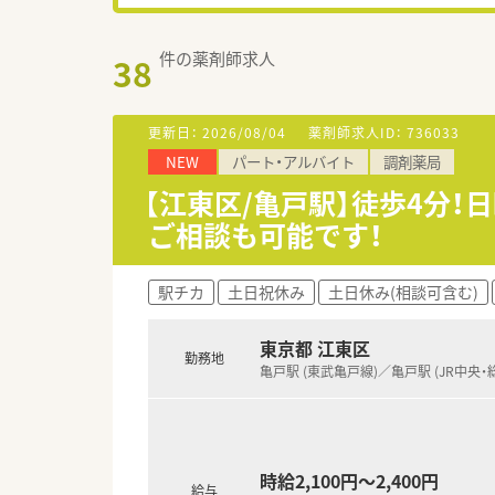
件の薬剤師求人
38
更新日：
2026/08/04
薬剤師求人ID：
736033
NEW
パート・アルバイト
調剤薬局
【江東区/亀戸駅】徒歩4分！
ご相談も可能です！
駅チカ
土日祝休み
土日休み(相談可含む)
東京都 江東区
勤務地
亀戸駅 (東武亀戸線)／亀戸駅 (JR中央・
時給2,100円～2,400円
給与