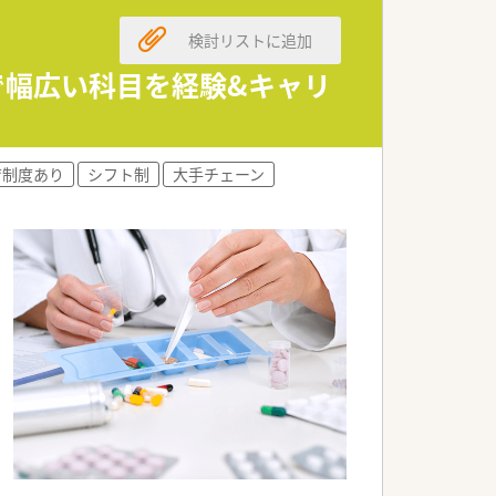
支給です。
検討リストに追加
すすめです。
で幅広い科目を経験&キャリ
相談可能です。
育制度あり
シフト制
大手チェーン