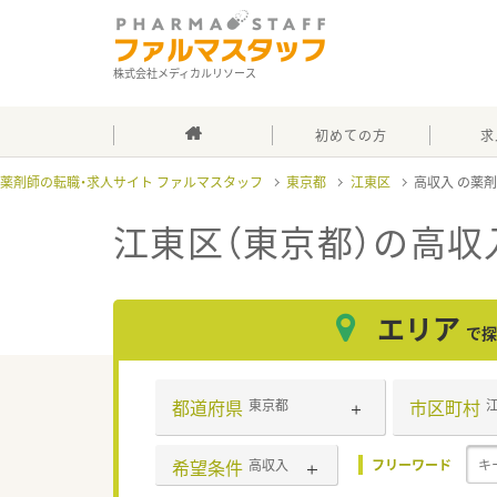
株式会社メディカルリソース
初めての方
求
薬剤師の転職・求人サイト ファルマスタッフ
東京都
江東区
高収入
江東区（東京都）の高収
エリア
で探
都道府県
市区町村
東京都
希望条件
高収入
フリーワード