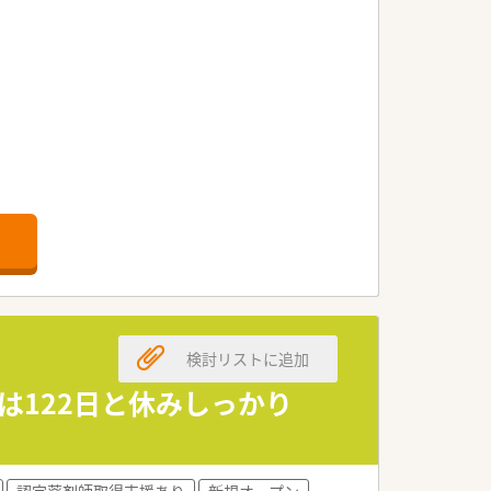
箋を応需しております。。
帯は11時以降です。
検討リストに追加
せん。
が給与に直結します。
日は122日と休みしっかり
を展開している薬局です。
し地域社会に貢献しています。
認定薬剤師取得支援あり
新規オープン