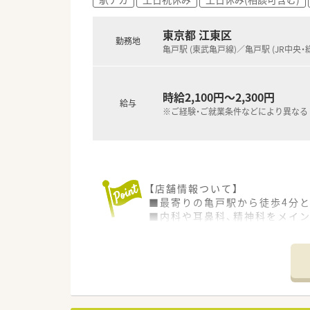
東京都 江東区
勤務地
亀戸駅 (東武亀戸線)／亀戸駅 (JR中央・
時給2,100円～2,300円
給与
※ご経験・ご就業条件などにより異なる
【店舗情報ついて】
■最寄りの亀戸駅から徒歩4分
■内科や耳鼻科、精神科をメイン
【法人特徴について】
■東京都と神奈川県において計
■自分のゴールを見据えて仕事
■代表自身が薬剤師として現場