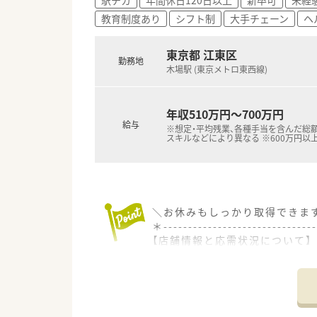
教育制度あり
シフト制
大手チェーン
ヘ
東京都 江東区
勤務地
木場駅 (東京メトロ東西線)
年収510万円～700万円
給与
※想定・平均残業、各種手当を含んだ総額
スキルなどにより異なる ※600万円以
＼お休みもしっかり取得できます
＊------------------------------
【店舗情報と応需状況について】
■木場駅から徒歩で3分ほどと
■多岐にわたる科目の処方箋を
■居宅での在宅医療業務にも対
【求人情報について】