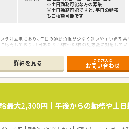
※土日勤務可能な方の募集
※土日勤務可能ですと、平日の勤務
もご相談可能です
という好立地にあり、毎日の通勤負担が少なく通いやすい調剤薬
に応需しており、1日あたり70枚～80枚の処方箋に対応してい
この求人に
2店舗の調剤薬局を展開しており、地域に密着した医療サービス
詳細を見る
お問い合わせ
を通じて人間的な成長を続けることを経営理念に掲げている成
に立って管理業務を行っているため、現場の意見が通りやすい風
合は時給2,400円となるため、効率よく高収入を得たい方に
分、日曜日は9時00分～13時00分（隔週）のご勤務となります。
、平日フルタイム勤務についてもご相談可能です。
時給最大2,300円｜午後からの勤務や土
Ｗワーク可
残業なし(ほぼなし含む)
転勤なし
シフト制
大