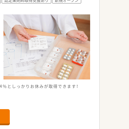
84％としっかりお休みが取得できます！
きる便利な環境です。
磨ける職場です。