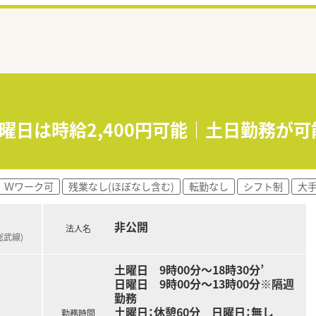
日曜日は時給2,400円可能｜土日勤務が
Ｗワーク可
残業なし(ほぼなし含む)
転勤なし
シフト制
大
非公開
法人名
総武線)
土曜日 9時00分～18時30分’
日曜日 9時00分～13時00分※隔週
勤務
土曜日：休憩60分 日曜日：無し
勤務時間