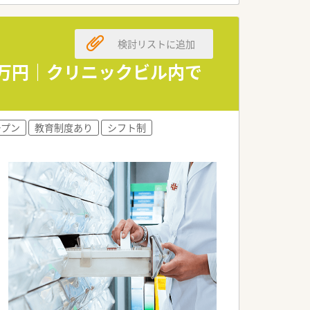
価と給与が提示されます。
ートを大切にできます。
ある働き方が可能です。
検討リストに追加
0万円｜クリニックビル内で
極的に進めています。
できる環境が整っています。
やすく風通しの良い職場です。
ープン
教育制度あり
シフト制