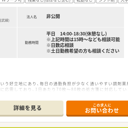
非公開
法人名
総武線)
平日 14:00-18:30(休憩なし)
※上記時間は15時～なども相談可能
勤務時間
※日数応相談
※土日勤務希望の方も相談ください
という好立地にあり、毎日の通勤負担が少なく通いやすい調剤薬
に応需しており、1日あたり70枚～80枚の処方箋に対応してい
この求人に
2店舗の調剤薬局を展開しており、地域に密着した医療サービス
詳細を見る
お問い合わせ
を通じて人間的な成長を続けることを経営理念に掲げている成
に立って管理業務を行っているため、現場の意見が通りやすい風