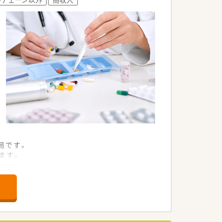
局です。
ます。
を提供しています。
長企業です。
通しの良い会社です。