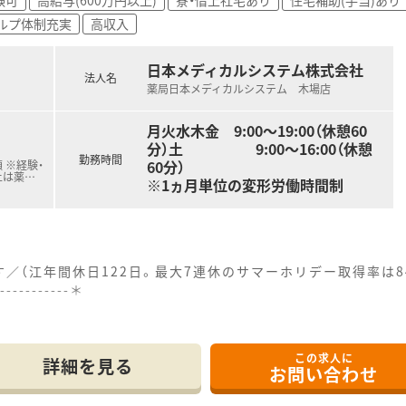
ルプ体制充実
高収入
日本メディカルシステム株式会社
法人名
薬局日本メディカルシステム 木場店
月火水木金 9:00～19:00（休憩60
分）土 9:00～16:00（休憩
勤務時間
60分）
 ※経験・
上は薬
…
※1ヵ月単位の変形労働時間制
／（江年間休日122日。最大7連休のサマーホリデー取得率は
------------＊
アクセス良好な立地にあるため、毎日の通勤負担を大幅に軽減で
応需しています。
この求人に
応しており、地域に密着した医療貢献を肌で感じながらスキルを
詳細を見る
お問い合わせ