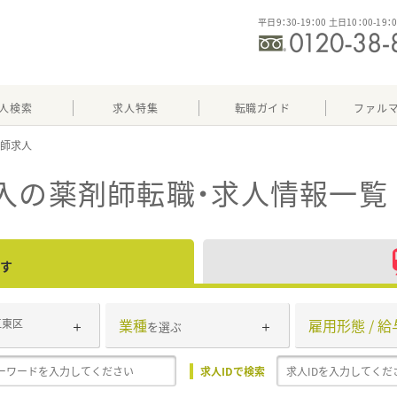
平日9：30-19：00 土日10：00-19：
人検索
求人特集
転職ガイド
ファル
入
の薬剤師転職・求人情報一覧
す
業種
雇用形態 / 給
江東区
を選ぶ
求人IDで検索