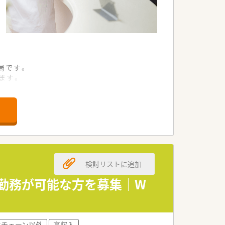
局です。
ます。
を提供しています。
長企業です。
通しの良い会社です。
おすすめです。
検討リストに追加
日勤務が可能な方を募集｜W
手チェーン以外
高収入