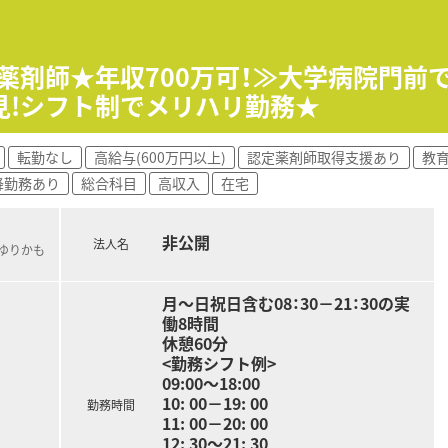
おり、ご経験や勤務条件を考慮して時給2100円～2300円の
合は時給2400円となるため、効率よく高収入を得たい方にお
理薬剤師★年収700万可！≫大学病院門前
見!シフト制でメリハリ勤務★
での勤務が基本ですが、15時開始など勤務時間については柔軟に
、平日フルタイム勤務についても検討することが可能です。
転勤なし
高給与(600万円以上)
認定薬剤師取得支援あり
教
降勤務あり
総合科目
高収入
在宅
非公開
法人名
(ゆりかも
月～日祝日含む08：30－21：30の実
働8時間
休憩60分
<勤務シフト例>
09:00～18:00
10: 00－19: 00
勤務時間
11: 00－20: 00
12: 30～21: 30