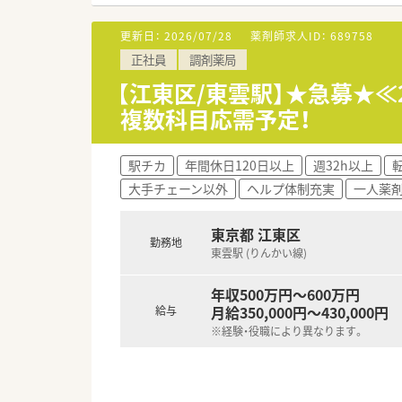
■正社員として年収480万円か
■年間休日は122日と充実して
更新日：
2026/07/28
薬剤師求人ID：
689758
■残業時間は月平均3.8時間と
正社員
調剤薬局
【職場環境と雰囲気】
【江東区/東雲駅】★急募★≪
■一人一台のiPad貸与や全店
複数科目応需予定！
■薬剤師の2倍程度の店舗スタ
■社員を大切にする風土が根付
駅チカ
年間休日120日以上
週32h以上
大手チェーン以外
ヘルプ体制充実
一人薬
東京都 江東区
勤務地
東雲駅 (りんかい線)
年収500万円～600万円
月給350,000円～430,000円
給与
※経験・役職により異なります。