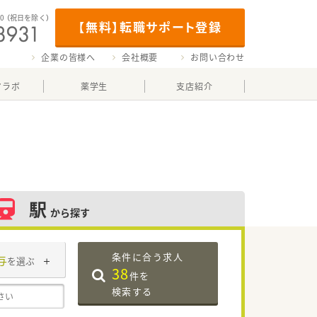
00
（祝日を除く）
【無料】転職サポート登録
企業の皆様へ
会社概要
お問い合わせ
マラボ
薬学生
支店紹介
駅
から探す
条件に合う求人
与
を選ぶ
38
件を
検索する