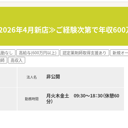
ら600万円まで相談可能であり、経験や役職に応じて適切な評
おり、月8日の休みに加えて祝日や夏期・冬期休暇などプライベ
非常に少なく、残業代も15分単位で支給されるため、メリハリの
2026年4月新店≫ご経験次第で年収60
監査システムの導入により、業務の効率化と残業時間の圧縮を積
ッフを配置しており、薬剤師が本来の専門業務にしっかりと集中
いており、経営陣の多くが薬剤師であるため現場の意見が届き
転勤なし
高給与(600万円以上)
認定薬剤師取得支援あり
新規オ
剤師
高収入
非公開
法人名
月火木金土 09:30～18：30（休憩60
勤務時間
分）