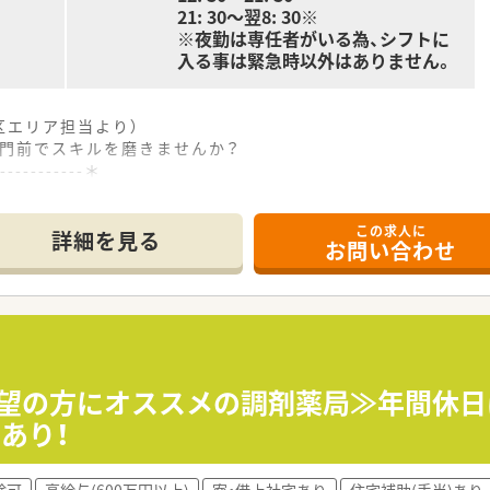
21: 30～翌8: 30※
※夜勤は専任者がいる為、シフトに
入る事は緊急時以外はありません。
区エリア担当より）
院門前でスキルを磨きませんか？
------------＊
この求人に
あり総合科目や小児科を中心に平日200枚から250枚の処方
詳細を見る
お問い合わせ
全自動分包機など多様な調剤機器を導入しております。
間程度です。
分～21時30分の間で実働8時間のシフト制となりメインの時間
本、夜勤選任パートが担当しており、緊急時以外の勤務はありま
手当があり夜勤には1回7000円の手当が支給されるため頑張り
希望の方にオススメの調剤薬局≫年間休
あり！
舗を運営しておりますが、グループとしては全国に約100店舗
品販売や介護用品の販売ならびにリースなど幅広い事業を展開
験可
高給与(600万円以上)
寮・借上社宅あり
住宅補助(手当)あり