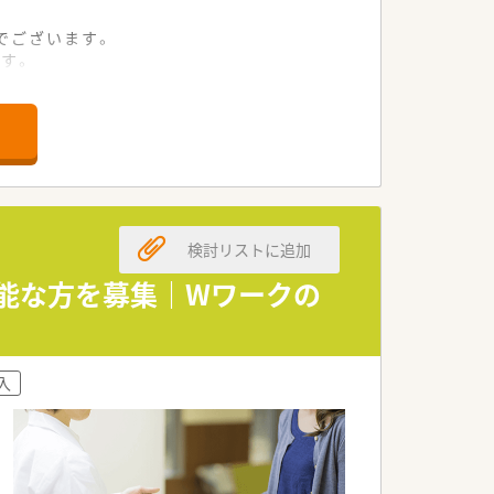
でございます。
す。
対応しています。
ざいます。
います。
スを重視する社風です。
態です。
検討リストに追加
。
可能な方を募集｜Wワークの
。
入
です。
きます。
推奨します。