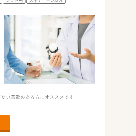
す。
。
たい意欲のある方にオススメです！
貢献したい方を歓迎しております。
外来も対応しております。。