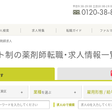
平日9：30-19：00 土日10：00-19：
人検索
求人特集
転職ガイド
ファル
ト制
の薬剤師転職・求人情報一
す
業種
雇用形態 / 給
江東区
を選ぶ
求人IDで検索