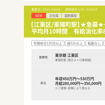
【法人特徴について】
■東西線沿線を中心としてグル
更新日：
2026/08/06
薬剤師求人ID：
526410
■代表がMR出身という背景か
NEW
正社員
調剤薬局
■頑張りや経験がしっかりと給与
【江東区/東陽町駅】★急募
【こんな方が活躍中】
平均月10時間 有給消化率
■病院での勤務経験を活かしな
■薬局運営のノウハウを実践的
■在宅医療の分野で専門知識を
年間休日120日以上
週32h以上
転勤なし
【こんな方にオススメ】
■年間休日が豊富に確保された
東京都 江東区
勤務地
■駅徒歩1分という好立地の職
東陽町駅 (東京メトロ東西線)
■在宅訪問や他職種との連携を
年収450万円～530万円
月給280,000円～350,000円
給与
※ご経験・前職により異なる