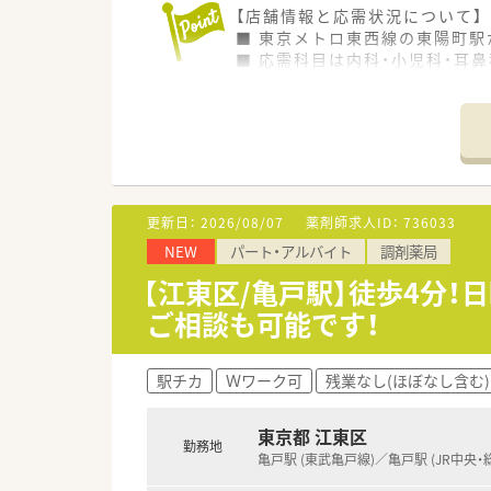
【店舗情報と応需状況について】
■ 東京メトロ東西線の東陽町駅
■ 応需科目は内科・小児科・耳
■ 1日の処方箋応需枚数は100
【法人特徴について】
■ 関東・東海・北陸・関西地方
■ 病院前、駅前の医療モール、
■ 薬剤師の正社員比率が70%
■ 全社平均の残業時間は月8時
更新日：
2026/08/07
薬剤師求人ID：
736033
NEW
パート・アルバイト
調剤薬局
【想定されるモデル年収】
■ 30歳の方をモデルとした場合
【江東区/亀戸駅】徒歩4分！
■ 経験やスキルによって個別に
ご相談も可能です！
■ 地方圏勤務や全国職を選択
【こんな方にオススメ】
駅チカ
Ｗワーク可
残業なし(ほぼなし含む)
■ 全国転勤や頻繁な異動を望ま
■ 有給取得率が高く、残業が少
■ 多科目応需の環境で幅広い
東京都 江東区
勤務地
亀戸駅 (東武亀戸線)／亀戸駅 (JR中央・