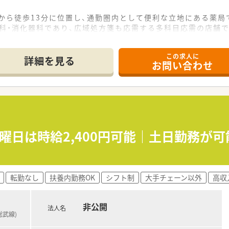
から徒歩13分に位置し、通勤圏内として便利な立地にある薬局
鼻科・消化器科であり、広域処方箋も応需する多科目応需の店舗で
枚から150枚程度で、常勤薬剤師3名、パート薬剤師2名体制で
この求人に
詳細を見る
お問い合わせ
にわたり広域なドミナント展開をしている調剤薬局チェーンでご
マンツーマンなど幅広い店舗形態で地域医療への貢献を目指して
強と非常に高く、有給休暇取得率も80%とワークライフバラン
間程度と少なく、プライベートの時間を十分に確保できる勤務実
、年収は500万円から530万円程度が想定される給与水準です
日曜日は時給2,400円可能｜土日勤務が
給与交渉が可能であり、前職給与も考慮した上で決定されます
した場合には、さらなる年収アップや手当の支給が見込めます。
転勤なし
扶養内勤務OK
シフト制
大手チェーン以外
高収
ず、腰を据えて地域に貢献したいと考えている薬剤師様に最適
ない環境で、プライベートと仕事を両立させたい方におすすめで
知識を習得し、薬剤師としてのスキルを高めたいとお考えの方に
非公開
法人名
総武線)