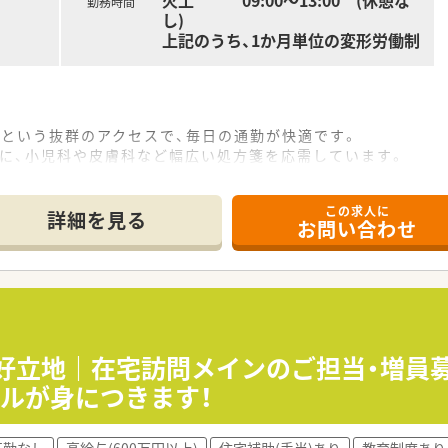
火土 09:00～13:00 (休憩な
勤務時間
し)
上記のうち、1か月単位の変形労働制
分という抜群のアクセスで、毎日の通勤が快適です。
心に、小児科や皮膚科など幅広い処方箋を応需しています。
で、常時2～3名体制と手厚い人員配置で対応します。
密に連携しており、非常に風通しが良く働きやすいです。
この求人に
れており、患者様もスタッフもリラックスできる空間です。
詳細を見る
お問い合わせ
入れています。
の調剤薬局をドミナント展開している会社です。
距離が近く、門前クリニックとの関係構築を大切にしています。
程度に抑えるなど、従業員の働きやすさを第一に考えています
分の好立地｜在宅訪問メインのご担当・増
ルが身につきます！
20日以上あり、仕事と私生活の調和が図れます。
む工夫により、残業はほとんどなく定時退社が基本です。
在籍しているため、希望のお休みが取得しやすい環境です。
転勤なし
高給与(600万円以上)
住宅補助(手当)あり
教育制度あり