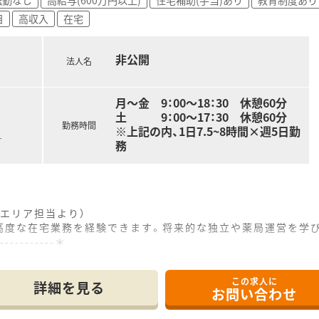
目
高収入
在宅
ため、プライベートの時間をしっかり確保したい方におすすめで
充実した教育体制のもとで安心してキャリアをスタートしたい方
非公開
長く働きたい方に最適です。
法人名
月～金 9：00～18：30 休憩60分
土 9：00～17：30 休憩60分
勤務時間
※上記の内、1日7.5~8時間×週5日勤
す
務
エリア担当より）
高度な在宅業務を経験できます。将来的な独立や薬局運営を学び
------------＊
当していただく薬剤師の方を増員募集しており、地域の医療に
この求人に
者を7名程度対応をしております。
詳細を見る
お問い合わせ
薬、CADDポンプ、輸液等の在宅対応も行っております、また