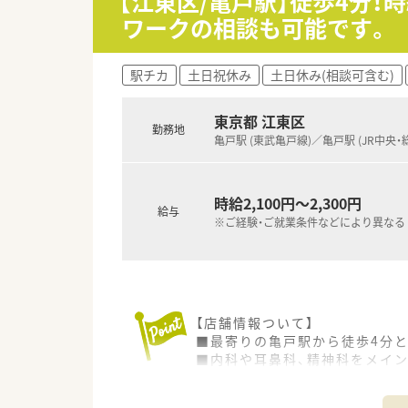
【江東区/亀戸駅】徒歩4分！
【求人について】
ワークの相談も可能です。
■日曜日に勤務していただける場
■土曜日は、9時00分～18時30
■土日勤務ができる方であれば
駅チカ
土日祝休み
土日休み(相談可含む)
東京都 江東区
勤務地
亀戸駅 (東武亀戸線)／亀戸駅 (JR中央・
時給2,100円～2,300円
給与
※ご経験・ご就業条件などにより異なる
【店舗情報ついて】
■最寄りの亀戸駅から徒歩4分
■内科や耳鼻科、精神科をメイン
【法人特徴について】