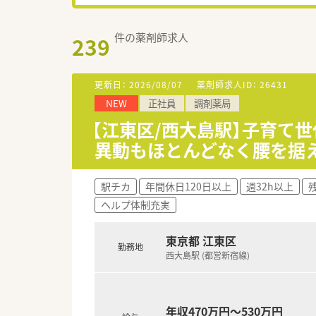
件の薬剤師求人
239
更新日：
2026/08/07
薬剤師求人ID：
26431
NEW
正社員
調剤薬局
【江東区/西大島駅】子育て
異動もほとんどなく腰を据
駅チカ
年間休日120日以上
週32h以上
ヘルプ体制充実
東京都 江東区
勤務地
西大島駅 (都営新宿線)
年収470万円～530万円