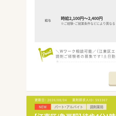
時給2,100円～2,400円
給与
※ご経験・ご就業条件などにより異なる
＼Wワーク相談可能／（江東区エ
調剤ご経験者の募集です！土日勤
＊------------------------------
【店舗情報ついて】
■最寄りの亀戸駅から徒歩4分
■内科や耳鼻科、精神科をメイン
【法人特徴について】
■東京都と神奈川県において計
更新日：
2026/08/04
薬剤師求人ID：
593367
■自分のゴールを見据えて仕事
NEW
パート・アルバイト
調剤薬局
■代表自身が薬剤師として現場