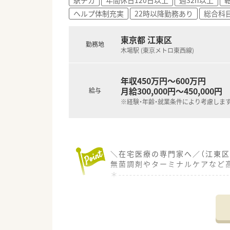
ヘルプ体制充実
22時以降勤務あり
総合科
【こんな方にオススメ】
■年間休日が多く残業が少ない
■未経験や経験の浅い方でも、
東京都 江東区
勤務地
■穏やかな環境で、腰を据えて
木場駅 (東京メトロ東西線)
年収450万円～600万円
月給300,000円～450,000円
給与
※経験・年齢・就業条件により考慮しま
＼在宅医療の専門家へ／（江東区
無菌調剤やターミナルケアなど
＊------------------------------
【店舗情報と応需状況について】
■現在は在宅訪問をメインに担
■個人在宅を約90名、施設入居
■がん終末期の患者様、医療用麻