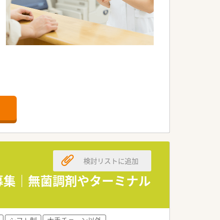
検討リストに追加
。
員募集｜無菌調剤やターミナル
シフト制
大手チェーン以外