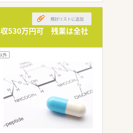
導を受けることが可能です。
検討リストに追加
あります。
収530万円可 残業は全社
いと考える方が多数活躍しています。
の高い方が力を発揮しています。
いと考える方が活躍している環境です。
以外
無理なく働き続けたい方に最適です。
を継続したい方に非常におすすめです。
たいという意欲を持つ方におすすめです。