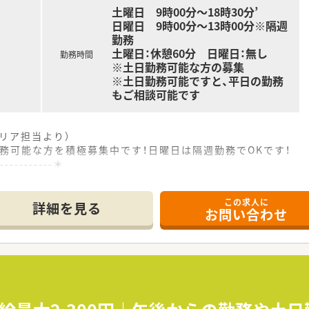
土曜日 9時00分～18時30分’
日曜日 9時00分～13時00分※隔週
勤務
土曜日：休憩60分 日曜日：無し
勤務時間
※土日勤務可能な方の募集
※土日勤務可能ですと、平日の勤務
もご相談可能です
リア担当より）
務可能な方を積極募集中です！日曜日は隔週勤務でOKです！
------------＊
この求人に
という好立地にあり、毎日の通勤負担が少なく通いやすい調剤薬
詳細を見る
お問い合わせ
に応需しており、1日あたり70枚～80枚の処方箋に対応してい
2店舗の調剤薬局を展開しており、地域に密着した医療サービス
を通じて人間的な成長を続けることを経営理念に掲げている成
に立って管理業務を行っているため、現場の意見が通りやすい風