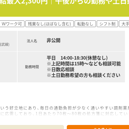
時給最大2,300円｜午後からの勤務や土
合は時給2,400円となるため、効率よく高収入を得たい方に
分、日曜日は9時00分～13時00分（隔週）のご勤務となります。
、平日フルタイム勤務についてもご相談可能です。
Ｗワーク可
残業なし(ほぼなし含む)
転勤なし
シフト制
大
非公開
法人名
総武線)
平日 14:00-18:30(休憩なし)
※上記時間は15時～なども相談可能
勤務時間
※日数応相談
※土日勤務希望の方も相談ください
という好立地にあり、毎日の通勤負担が少なく通いやすい調剤薬
に応需しており、1日あたり70枚～80枚の処方箋に対応してい