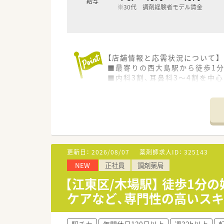
給与
※30代 調剤経験者モデル賃金
【店舗情報と応需状況について】
■最寄りの西大島駅から徒歩1
■内科3割、耳鼻科3～4割を中
■1日の処方箋枚数は約100枚
■門前のドクターとは日頃から
■待合室や休憩室も広く設計さ
■薬学生の実習も積極的に受け
【法人特徴について】
■東京都と千葉県に合計6店舗
更新日：
2026/08/07
薬剤師求人ID：
325143
■元MR出身の社長は現場との
NEW
正社員
調剤薬局
■一人当たりの対応枚数を20枚
【江東区/木場駅】 徒歩1
【勤務実態について】
ケアなど、専門性の高いスキ
■完全週休2日制で年間休日は1
■週40時間より短いシフトを組
■本社にヘルプ専任の薬剤師が
駅チカ
年間休日120日以上
週32h以上