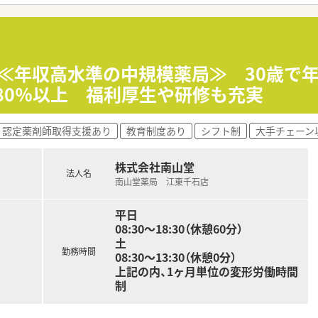
ープ店舗を複数展開しております。
ら教育に熱心な社風があり、将来の薬局運営や独立を見据えた指
に反映される評価制度があり、前年度比で3.6％の昇給実績も
★≪年収高水準の中規模薬局≫ 30歳で年
80％以上 福利厚生や研修も充実
がら、調剤薬局という新しいフィールドで地域医療に貢献した
に学び、将来のキャリアアップや自身の独立を目指す成長意欲
深め、患者様と直接関わりながら質の高いサービスを提供した
認定薬剤師取得支援あり
教育制度あり
シフト制
大手チェーン
環境で、仕事とプライベートのバランスを保ちながら長期的に
株式会社南山堂
法人名
場で、天候や季節の変化に左右されることなく快適に毎日の通勤
南山堂薬局 江東千石店
通じて、地域に根ざした貢献度の高い薬剤師業務に挑戦してみ
平日
08:30～18:30（休憩60分）
土
勤務時間
08:30～13:30（休憩0分）
上記の内、1ヶ月単位の変形労働時間
制