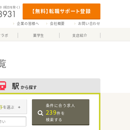
00
（祝日を除く）
【無料】転職サポート登録
企業の皆様へ
会社概要
お問い合わせ
マラボ
薬学生
支店紹介
覧
駅
から探す
条件に合う求人
与
を選ぶ
239
件を
検索する