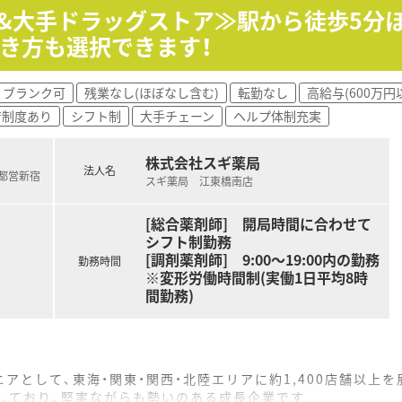
開&大手ドラッグストア≫駅から徒歩5分
開院時からマンツーマン体制を整えている調剤薬局が多くありま
き方も選択できます！
キルを豊富な処方箋枚数から向上させることが可能です。
プやトレーシングレポートの作成などを通して、地域の患者様の
ブランク可
残業なし(ほぼなし含む)
転勤なし
高給与(600万円
なキャリアパス）があります！
育制度あり
シフト制
大手チェーン
ヘルプ体制充実
が薬局や本部スタッフとして活躍し会社を引っ張っています。
を兼ね備え挑戦をする姿勢の方にはチャンスが与えられます。
告、ライフスタイル申告など、自分の理想を提出できます。
株式会社スギ薬局
のビジョンや悩みなど話すスタッフが多く、1人1人の考えを重
法人名
(都営新宿
スギ薬局 江東橋南店
福利厚生！
[総合薬剤師] 開局時間に合わせて
シフト制勤務
取る社員も多く、
[調剤薬剤師] 9:00～19:00内の勤務
ンス（WLB）休暇9日間を組み合わせて海外旅行や帰省などに
勤務時間
※変形労働時間制(実働1日平均8時
％となっておりますので、ご安心ください。
間勤務)
れる方には魅力的な制度となっています。
アとして、東海・関東・関西・北陸エリアに約1,400店舗以上
をしており、堅実ながらも勢いのある成長企業です