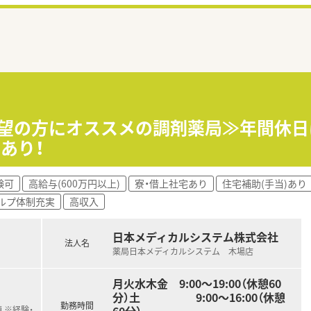
希望の方にオススメの調剤薬局≫年間休
あり！
験可
高給与(600万円以上)
寮・借上社宅あり
住宅補助(手当)あり
ルプ体制充実
高収入
日本メディカルシステム株式会社
法人名
薬局日本メディカルシステム 木場店
月火水木金 9:00～19:00（休憩60
分）土 9:00～16:00（休憩
勤務時間
 ※経験・