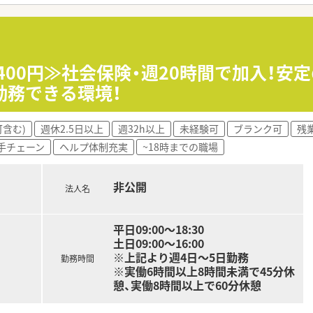
て】
のための増員募集で、会社と共に成長できる方を求めています。
確実に行えるような、高い業務処理能力を持つ方を歓迎しており
囲と協調しながら円滑にコミュニケーションをとれる方です。
,400円≫社会保険・週20時間で加入！
勤務できる環境！
しており、今後も積極的な新規店舗の展開を計画しています。
自社ビルでのモール展開を進めることで経営基盤は安定です。
な関係を築いており、疑義照会もスムーズに行える社風です。
含む)
週休2.5日以上
週32h以上
未経験可
ブランク可
残
手チェーン
ヘルプ体制充実
~18時までの職場
非公開
法人名
平日09:00～18:30
土日09:00～16:00
※上記より週4日～5日勤務
勤務時間
※実働6時間以上8時間未満で45分休
憩、実働8時間以上で60分休憩