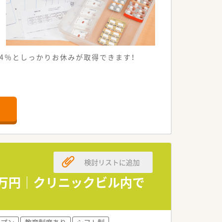
84％としっかりお休みが取得できます！
きる便利な環境です。
磨ける職場です。
価と給与が提示されます。
ートを大切にできます。
ある働き方が可能です。
検討リストに追加
0万円｜クリニックビル内で
極的に進めています。
できる環境が整っています。
やすく風通しの良い職場です。
ープン
教育制度あり
シフト制