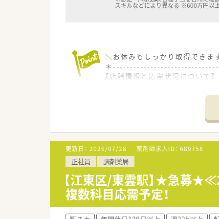
スキルなどにより異なる ※600万円以
＼お休みもしっかり取得できます
＊------------------------------
【店舗情報と応需状況について】
■木場駅から徒歩で3分ほどと
■多岐にわたる科目の処方箋を
■居宅での在宅医療業務にも対
【求人情報について】
■正社員として年収480万円か
■年間休日は122日と充実して
更新日：
2026/07/28
薬剤師求人ID：
689758
■残業時間は月平均3.8時間と
正社員
調剤薬局
【職場環境と雰囲気】
【江東区/東雲駅】★急募★≪
■一人一台のiPad貸与や全店
複数科目応需予定！
■薬剤師の2倍程度の店舗スタ
■社員を大切にする風土が根付
駅チカ
年間休日120日以上
週32h以上