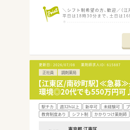
＼シフト制希望の方、歓迎／（江
平日は18時30分まで、土日は
＊------------------------------
【店舗情報と応需状況について】
■都営新宿線の大島駅から徒歩3
■薬剤師数名と事務3名の体制
■待合室や投薬台エリアもとて
【職場環境と雰囲気】
■20代から30代の若手スタッ
更新日：
2026/07/08
薬剤師求人ID：
615887
■待合室や投薬スペースが広く
正社員
調剤薬局
【法人特徴について】
【江東区/南砂町駅】≪急募
■東証プライム上場のグループ傘
環境◎20代でも550万円
■調剤部門とOTC部門を完全に
■自宅から1時間圏内での店舗
駅チカ
週32h以上
新卒可
未経験可
ブ
教育制度あり
シフト制
かかりつけ薬剤師
東京都 江東区