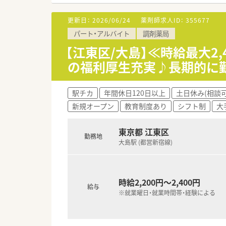
【募集背景と求める人物像につい
■新規出店を見据えた事業拡大
更新日：
2026/06/24
薬剤師求人ID：
355677
■1日30枚以上の処方箋対応を
パート・アルバイト
調剤薬局
■地域密着の理念に賛同し、周
【江東区/大島】≪時給最大2
【法人特徴について】
の福利厚生充実♪長期的に
■江戸川区エリアを中心に出店
■不動産会社を親会社に持ち、
■誘致する医師とも対等で良好
駅チカ
年間休日120日以上
土日休み(相談可
新規オープン
教育制度あり
シフト制
大
東京都 江東区
勤務地
大島駅 (都営新宿線)
時給2,200円～2,400円
給与
※就業曜日・就業時間帯・経験による