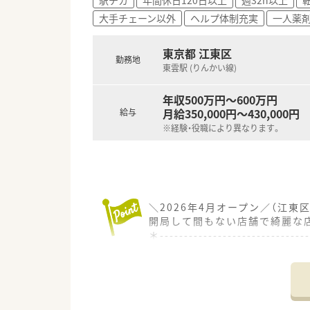
大手チェーン以外
ヘルプ体制充実
一人薬
東京都 江東区
勤務地
東雲駅 (りんかい線)
年収500万円～600万円
月給350,000円～430,000円
給与
※経験・役職により異なります。
＼2026年4月オープン／（江東
開局して間もない店舗で綺麗な
＊------------------------------
【店舗情報と応需状況について】
■東雲駅からバスで7分の立地
■1日あたり10枚前後の処方箋
■薬剤師1名と事務員2名が在籍