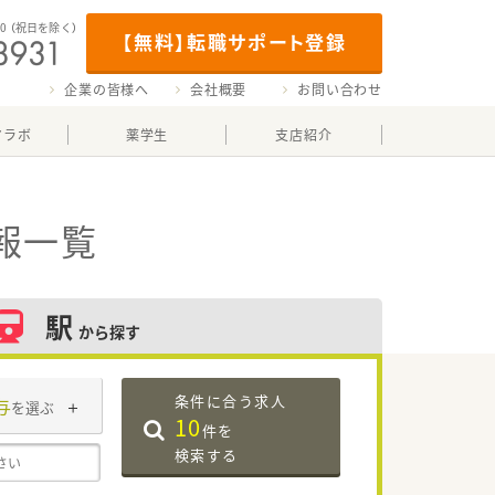
00
（祝日を除く）
【無料】転職サポート登録
企業の皆様へ
会社概要
お問い合わせ
マラボ
薬学生
支店紹介
報一覧
駅
から探す
条件に合う求人
与
を選ぶ
10
件を
検索する