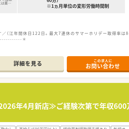
60分）
上は薬
…
※1ヵ月単位の変形労働時間制
／（江年間休日122日。最大7連休のサマーホリデー取得率は
------------＊
アクセス良好な立地にあるため、毎日の通勤負担を大幅に軽減で
応需しています。
この求人に
応しており、地域に密着した医療貢献を肌で感じながらスキルを
詳細を見る
お問い合わせ
ら600万円まで相談可能であり、経験や役職に応じて適切な評
おり、月8日の休みに加えて祝日や夏期・冬期休暇などプライベ
非常に少なく、残業代も15分単位で支給されるため、メリハリの
2026年4月新店≫ご経験次第で年収60
監査システムの導入により、業務の効率化と残業時間の圧縮を積
ッフを配置しており、薬剤師が本来の専門業務にしっかりと集中
いており、経営陣の多くが薬剤師であるため現場の意見が届き
転勤なし
高給与(600万円以上)
認定薬剤師取得支援あり
新規オ