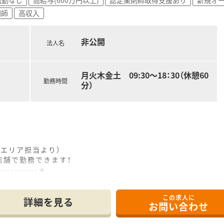
剤師
高収入
非公開
法人名
月火木金土 09:30～18：30（休憩60
勤務時間
分）
区エリア担当より）
店舗で勤務できます！
------------＊
にあり、内科と循環器科をメインに応需している薬局です。
この求人に
に加えて、特別養護老人ホームの対応も毎月発生します。
詳細を見る
お問い合わせ
しており、少数精鋭で協力しながら業務を行っています。