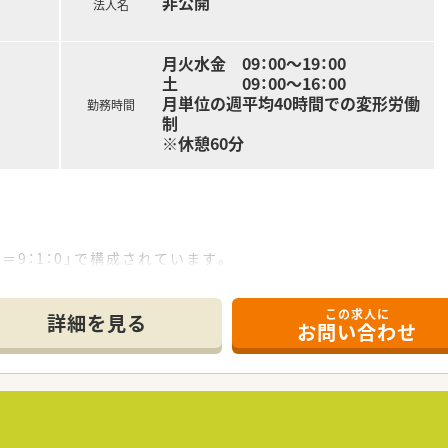
非公開
法人名
月火水金 09：00～19：00
土 09：00～16：00
月単位の週平均40時間での変形労働
勤務時間
制
※休憩60分
＝9：1：0」で構成されています。
れるためカスタマイズ機能も利用でき、ストレスなく薬歴記載がで
ムを導入することで、時間を有効活用し対人業務を充実させるこ
この求人に
詳細を見る
お問い合わせ
ン！
のグループ企業と共に、多業種と連携した出店をしております。
いつも利用するスーパーでお薬を受け取れると便利…」といった
された面分業の処方せんが集まります。
患内容も多岐にわたっており、幅広い勉強ができるのも特徴です