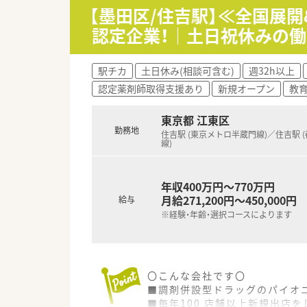
★薬剤師スキルの向上が可能！
【墨田区/住吉駅】≪全国展
医師の開業支援も行っており、
認定企業！｜土日祝休みの働
そのため、しっかりと薬剤師ス
また、患者様へのフォローアッ
駅チカ
土日休み(相談可含む)
週32h以上
★挑戦する人にはチャンス（多彩
認定薬剤師取得支援あり
新規オープン
教
20歳代・30歳代の若い薬剤師
年齢や性別は関係なく、実務力
毎年、自分のキャリアイメージ申
東京都 江東区
年間２回の面談では、上長と自身
勤務地
住吉駅 (東京メトロ半蔵門線)／住吉駅 
線)
★日祝休み、充実した休暇制度・
薬剤師は原則日祝は完全休み！
日祝と特別休暇をつなげ連休を
年収400万円～770万円
毎年付与されるワークライフバラ
月給271,200円～450,000円
給与
希望する特別休暇取得率が100
※経験・年齢・選択コースによります
ワークライフバランスを重視さ
〇こんな会社です〇
■調剤併設型ドラッグのパイオニ
■毎年100 店舗以上新規出店