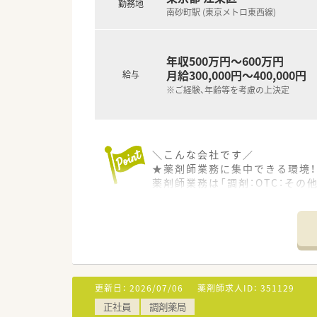
勤務地
南砂町駅 (東京メトロ東西線)
年収500万円～600万円
月給300,000円～400,000円
給与
※ご経験、年齢等を考慮の上決定
＼こんな会社です／
★薬剤師業務に集中できる環境！
薬剤師業務は「調剤：OTC：その他
また、1人1台iPadが支給さ
このように利便性の高いシステ
★地域に密着した健康ステーショ
スーパーやスポーツクラブなど
「調剤の待ち時間に買物を…」「
不特定多数の医療機関から発行
更新日：
2026/07/06
薬剤師求人ID：
351129
取り扱う薬剤の種類が多く、疾
正社員
調剤薬局