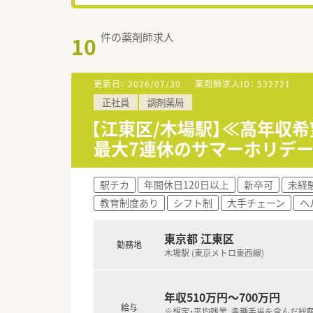
件の薬剤師求人
10
更新日：
2026/07/30
薬剤師求人ID：
532721
正社員
調剤薬局
【江東区/木場駅】≪高年収
最大7連休のサマーホリデー
駅チカ
年間休日120日以上
新卒可
未経
教育制度あり
シフト制
大手チェーン
ヘ
東京都 江東区
勤務地
木場駅 (東京メトロ東西線)
年収510万円～700万円
給与
※想定・平均残業、各種手当を含んだ総額