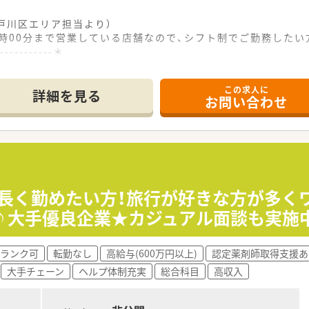
戸川区エリア担当より）
16時00分まで営業している店舗なので、シフト制でご勤務したい
------------＊
分という好立地にある店舗で小児科をメインに多科目を1日100
この求人に
で運営されており、全自動分包機や水剤の自動分注機などの設備
詳細を見る
お問い合わせ
も広く、導線としてはゆとりのある店舗です。
フが中心となって活躍しております。
設計されているため、スタッフ同士の動線にもゆとりがあり、ス
≫長く勤めたい方！旅行が好きな方が多く
下として、全国に1000店舗以上を展開する業界トップクラス
可♪大手優良企業★カジュアル面談も実施
分けた採用を行っており、薬剤師が調剤業務の専門性を追求で
異動を通じて、転居を伴わずに様々な科目の処方箋を学び、スキ
ランク可
転勤なし
高給与(600万円以上)
認定薬剤師取得支援あ
大手チェーン
ヘルプ体制充実
総合科目
高収入