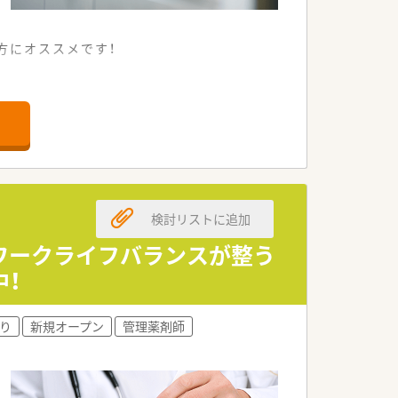
方にオススメです！
枚～150枚応需。
が揃っています。
トレスの少ない環境で働けます。
検討リストに追加
ワークライフバランスが整う
の安定した経営基盤を誇ります。
中！
きる環境を整えています。
ルアップを図ることが可能です。
り
新規オープン
管理薬剤師