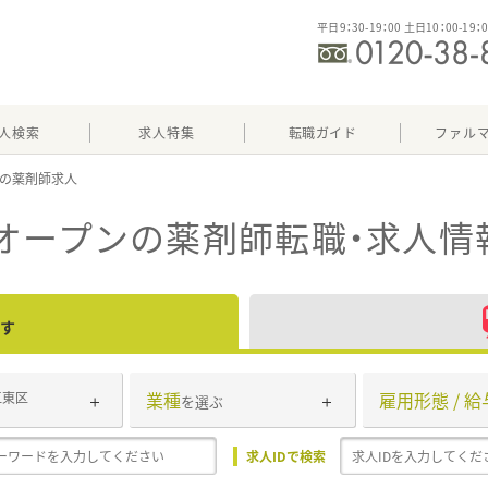
平日9：30-19：00 土日10：00-19：
人検索
求人特集
転職ガイド
ファル
オープン
の薬剤師転職・求人情
す
業種
雇用形態 / 給
江東区
を選ぶ
求人IDで検索