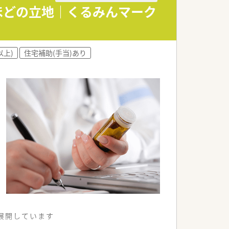
ほどの立地｜くるみんマーク
す。
健康に寄り添っています。
以上)
住宅補助(手当)あり
視しています。
利用しています。
を展開しています