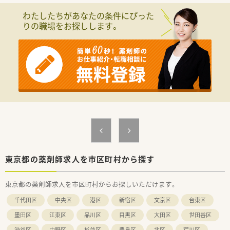
○長期就業＆自己研讃を続ける事で給与があがる仕組みになっ
わたしたちがあなたの条件にぴった
ており、将来的に高年収も狙う事が出来ます。
りの職場をお探しします。
○インターネットを使って処方薬の飲み方を遠隔指導する「オン
ライン服薬指導」、今後も病院の「敷地内薬局」の推進、女性客の
取り込みを狙う店舗でデザインの一新。
M&Aによる店舗拡大と業界のリーディングカンパニーとして成
長を続けています。
○どの店舗も、最新システムが整っています！
＼福利厚生／
〇「社員第一主義」を掲げている同社では、福利厚生面が手厚く
年間休日120日以上、「連続休暇制度（年に1回、最大9連休を取得
できる制度）」等
プライベートも充実出来る様にワークライフバランスを後押し
してくれる制度が充実しています。
〇社員割引制度、財形貯蓄制度、スポーツジム優待等が受けられ
る他、提携の保養施設は全国に40ヵ所あります。
東京都の薬剤師求人を市区町村から探す
〇産休・育休・時短勤務者2,097人以上等、どれも業界トップクラ
スの実績!
東京都の薬剤師求人を市区町村からお探しいただけます。
産休、育休取得はもちろんのこと、育児短時間勤務制度を実施
育児休業より復帰後、1日最大2時間短縮して勤務できる制度で
千代田区
中央区
港区
新宿区
文京区
台東区
す。
法律では3歳までですが、同社では小学校就学時までの期間利用
墨田区
江東区
品川区
目黒区
大田区
世田谷区
可能♪
渋谷区
中野区
杉並区
豊島区
北区
荒川区