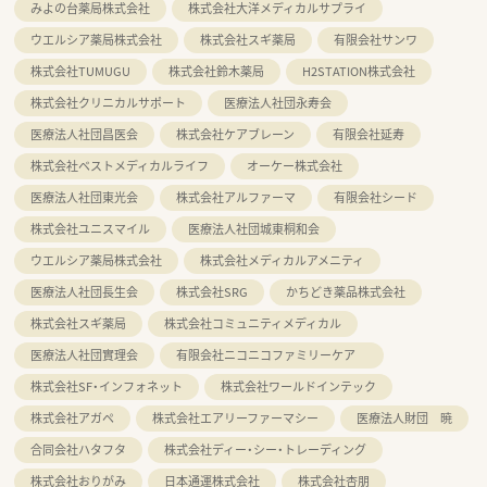
みよの台薬局株式会社
株式会社大洋メディカルサプライ
ウエルシア薬局株式会社
株式会社スギ薬局
有限会社サンワ
株式会社TUMUGU
株式会社鈴木薬局
H2STATION株式会社
株式会社クリニカルサポート
医療法人社団永寿会
医療法人社団昌医会
株式会社ケアブレーン
有限会社延寿
株式会社ベストメディカルライフ
オーケー株式会社
医療法人社団東光会
株式会社アルファーマ
有限会社シード
株式会社ユニスマイル
医療法人社団城東桐和会
ウエルシア薬局株式会社
株式会社メディカルアメニティ
医療法人社団長生会
株式会社SRG
かちどき薬品株式会社
株式会社スギ薬局
株式会社コミュニティメディカル
医療法人社団實理会
有限会社ニコニコファミリーケア
株式会社SF・インフォネット
株式会社ワールドインテック
株式会社アガペ
株式会社エアリーファーマシー
医療法人財団 暁
合同会社ハタフタ
株式会社ディー・シー・トレーディング
株式会社おりがみ
日本通運株式会社
株式会社杏朋