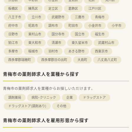
板橋区
練馬区
足立区
葛飾区
江戸川区
八王子市
立川市
武蔵野市
三鷹市
青梅市
府中市
昭島市
調布市
町田市
小金井市
小平市
日野市
東村山市
国分寺市
国立市
福生市
狛江市
東大和市
清瀬市
東久留米市
武蔵村山市
多摩市
稲城市
羽村市
あきる野市
西東京市
西多摩郡瑞穂町
西多摩郡日の出町
大島町
八丈島八丈町
青梅市の薬剤師求人を業種から探す
青梅市の薬剤師求人を業種からお探しいただけます。
調剤薬局
病院・クリニック
企業
ドラッグストア
ドラッグストア(調剤あり)
その他
青梅市の薬剤師求人を雇用形態から探す