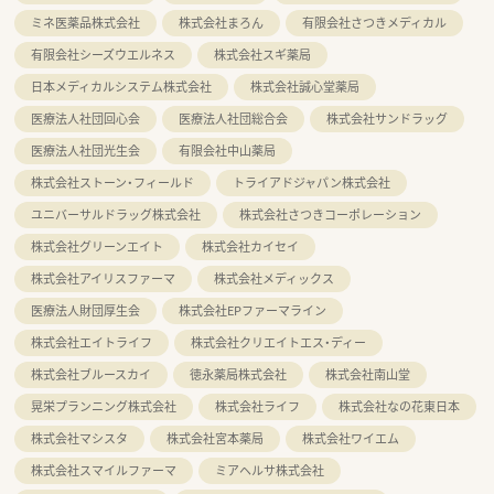
ミネ医薬品株式会社
株式会社まろん
有限会社さつきメディカル
有限会社シーズウエルネス
株式会社スギ薬局
日本メディカルシステム株式会社
株式会社誠心堂薬局
医療法人社団回心会
医療法人社団総合会
株式会社サンドラッグ
医療法人社団光生会
有限会社中山薬局
株式会社ストーン・フィールド
トライアドジャパン株式会社
ユニバーサルドラッグ株式会社
株式会社さつきコーポレーション
株式会社グリーンエイト
株式会社カイセイ
株式会社アイリスファーマ
株式会社メディックス
医療法人財団厚生会
株式会社EPファーマライン
株式会社エイトライフ
株式会社クリエイトエス・ディー
株式会社ブルースカイ
徳永薬局株式会社
株式会社南山堂
晃栄プランニング株式会社
株式会社ライフ
株式会社なの花東日本
株式会社マシスタ
株式会社宮本薬局
株式会社ワイエム
株式会社スマイルファーマ
ミアヘルサ株式会社