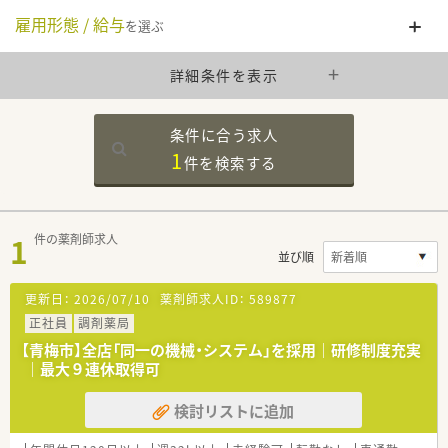
雇用形態 / 給与
を選ぶ
詳細条件を表示
条件に合う求人
1
件を
検索する
1
件の薬剤師求人
並び順
更新日：
2026/07/10
薬剤師求人ID：
589877
正社員
調剤薬局
【青梅市】全店「同一の機械・システム」を採用｜研修制度充実
｜最大９連休取得可
検討リストに追加