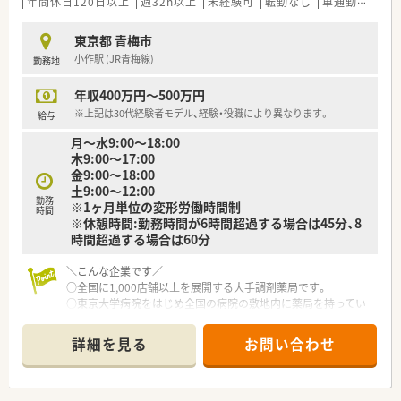
年間休日120日以上
週32h以上
未経験可
転勤なし
車通勤可
寮
東京都 青梅市
小作駅 (JR青梅線)
勤務地
年収400万円～500万円
※上記は30代経験者モデル、経験・役職により異なります。
給与
月〜水9:00〜18:00
木9:00〜17:00
金9:00〜18:00
土9:00〜12:00
勤務
※1ヶ月単位の変形労働時間制
時間
※休憩時間:勤務時間が6時間超過する場合は45分、8
時間超過する場合は60分
＼こんな企業です／
○全国に1,000店舗以上を展開する大手調剤薬局です。
○東京大学病院をはじめ全国の病院の敷地内に薬局を持ってい
ます。
病診薬連携を強化することで、地域にお住いの患者様に高度な医
詳細を見る
お問い合わせ
療の提供を実現しています。
○全店「同一の機械・システム」を採用しており、且つ処方箋の応
需内容が多岐にわたる（敷地内・病院門前・医療モール・CL門前）
ので、スキルUPしたい方にはお勧めもです。