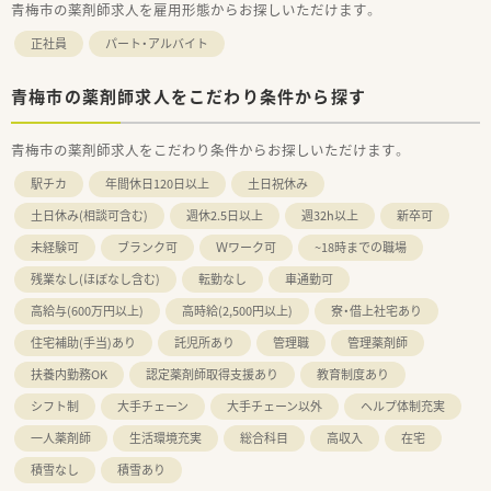
青梅市の薬剤師求人を雇用形態からお探しいただけます。
正社員
パート・アルバイト
青梅市の薬剤師求人をこだわり条件から探す
青梅市の薬剤師求人をこだわり条件からお探しいただけます。
駅チカ
年間休日120日以上
土日祝休み
土日休み(相談可含む)
週休2.5日以上
週32h以上
新卒可
未経験可
ブランク可
Ｗワーク可
~18時までの職場
残業なし(ほぼなし含む)
転勤なし
車通勤可
高給与(600万円以上)
高時給(2,500円以上)
寮・借上社宅あり
住宅補助(手当)あり
託児所あり
管理職
管理薬剤師
扶養内勤務OK
認定薬剤師取得支援あり
教育制度あり
シフト制
大手チェーン
大手チェーン以外
ヘルプ体制充実
一人薬剤師
生活環境充実
総合科目
高収入
在宅
積雪なし
積雪あり