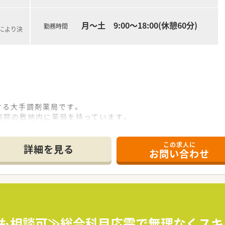
月～土 9:00～18:00(休憩60分)
勤務時間
定により決
開する大手調剤薬局です。
病院の敷地内に薬局を持っています。
地域にお住いの患者様に高度な医療の提供を実現しています。
を採用しており、且つ処方箋の応需内容が多岐にわたる（敷地内・
この求人に
す。
詳細を見る
お問い合わせ
事で給与があがる仕組みになっており、将来的に高年収も狙う事
の飲み方を遠隔指導する「オンライン服薬指導」、今後も病院の
。
リーディングカンパニーとして成長を続けています。
っています！
みも相談可≫総合科目応需で無理なくス