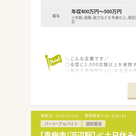
年収400万円～500万円
給与
※年齢、経験、能力などを考慮の上、規
定
＼こんな企業です／
○全国に1,000店舗以上を展
○東京大学病院をはじめ全国の
病診薬連携を強化することで、
○全店「同一の機械・システム」
キルUPしたい方にはお勧めもで
○長期就業＆自己研讃を続ける
○インターネットを使って処方薬
みを狙う店舗でデザインの一新
M&Aによる店舗拡大と業界の
更新日：
2026/07/10
薬剤師求人ID：
626144
○どの店舗も、最新システムが整
パート・アルバイト
調剤薬局
＼福利厚生／
【青梅市/河辺駅】≪土日休