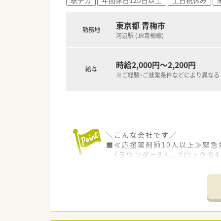
東京都 青梅市
勤務地
河辺駅 (JR青梅線)
時給2,000円～2,200円
給与
※ご経験・ご就業条件などにより異なる
＼こんな会社です／
■≪応援薬剤師10人以上≫緊急
（ラウンダー8人、ブロック長4
■年間離職率一桁なので働きや
■ご希望があれば転勤も可能♪
生活環境の変化等による転勤希
■ドクターとの関係性を重視し
＼こんな薬局です／