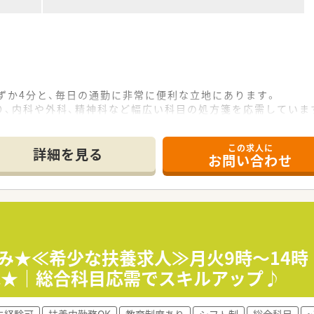
ずか4分と、毎日の通勤に非常に便利な立地にあります。
り、内科や外科、精神科など幅広い科目の処方箋を応需していま
、薬剤師1.5名と事務員3名の体制でゆとりを持って対応してい
この求人に
詳細を見る
お問い合わせ
しており、完全週休2日制の土日祝休みが大きな魅力です。
と非常に少なく、残業代は1分単位でしっかり支給されます。
く、協力体制があるため長期休暇も取得しやすい環境です。
LINEなどを活用した業務効率化を積極的に推進しています。
負担で支援しており、社員の継続的なスキルアップを後押ししま
休み★≪希少な扶養求人≫月火9時～14
考え、残業時間の削減や有給休暇の取得を会社全体で奨励してい
地★｜総合科目応需でスキルアップ♪
未経験可
扶養内勤務OK
教育制度あり
シフト制
総合科目