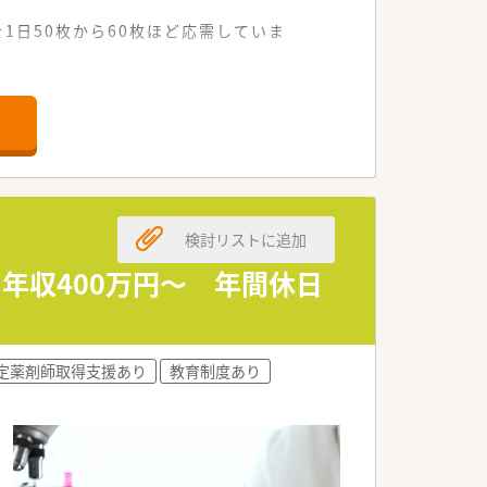
1日50枚から60枚ほど応需していま
な役割を担っている調剤併設型の店舗で
幅広い知識とスキルを磨ける環境が整っ
納得感のある処遇が約束されています。
前産後休暇もしっかりと取得可能です。
検討リストに追加
充実した福利厚生を享受できる求人です。
年収400万円～ 年間休日
能
バランスを重視する方に最適な職場で
ジが変わっても継続して働けます。
定薬剤師取得支援あり
教育制度あり
専門職としてのキャリアを維持できます。