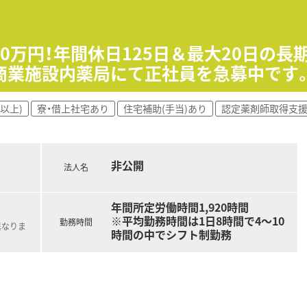
科目を勉強できます♪
イベートも充実！
です★
20万円！年間休日125日＆最大20日の
商業施設内薬局にて正社員を急募中です
以上)
寮・借上社宅あり
住宅補助(手当)あり
認定薬剤師取得支
非公開
法人名
年間所定労働時間1,920時間
※平均勤務時間は1日8時間で4～10
勤務時間
異なりま
時間の中でシフト制勤務