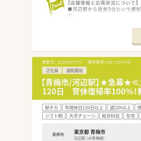
【店舗情報と応需状況について】
■河辺駅から徒歩3分という便利
す。
■在宅医療にも積極的に取り組
す。
■薬剤師は正社員3名とパート
ています。
【求人情報について】
■年収は432万円から720万
更新日：
2026/07/10
薬剤師求人ID：
524708
■年間休日は120日から125
正社員
調剤薬局
■住宅助成金や子女教育手当と
【青梅市/河辺駅】★急募★
【勤務実態について】
120日 育休復帰率100
■独自の長期休暇制度により年
す。
■育児休業は最長3年間取得が可
駅チカ
年間休日120日以上
週32h以上
■育児短時間勤務は子供が小学
シフト制
大手チェーン
総合科目
在宅
東京都 青梅市
勤務地
河辺駅 (JR青梅線)