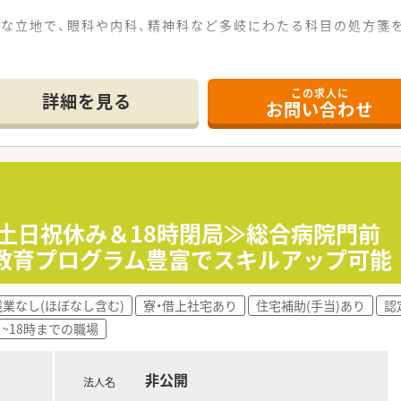
な立地で、眼科や内科、精神科など多岐にわたる科目の処方箋を
んでおり、居宅への訪問を通じて地域住民の健康を支える重要
この求人に
4名の体制であり、広範な医療機関からの処方箋に対応するため
詳細を見る
お問い合わせ
円と高水準の設定であり、役職や経験に基づいた評価制度により
日と充実しており、週休2日制に加えて法定通りの有給休暇や産
いった生活を支える諸手当が豊富であり、大手企業ならではの
≪土日祝休み＆18時閉局≫総合病院門前 
％！教育プログラム豊富でスキルアップ可
間で最大20日間の連休取得が可能となっており、ワークライフ
能で、復帰率も98パーセント以上と非常に高く、ライフステー
残業なし(ほぼなし含む)
寮・借上社宅あり
住宅補助(手当)あり
認
校を卒業するまで利用できるため、家庭との両立を図りながら
~18時までの職場
非公開
法人名