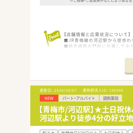
※ご経験・ご就業条件などにより異なる
【店舗情報と応需状況について】
■JR青梅線の河辺駅から徒歩わ
■総合病院の門前に位置してお
■1日の処方箋枚数は約30枚で
【勤務実態について】
■年間休日は120日以上を確保
■月の平均残業時間は6.8時間
■有給休暇の消化率は86%と高
更新日：
2026/08/07
薬剤師求人ID：
190305
【こんな取り組みをしています】
NEW
パート・アルバイト
調剤薬局
■ICT事業にも注力しており、
■認定薬剤師の取得を全額会社
【青梅市/河辺駅】★土日祝
■従業員の働きやすさを第一に
河辺駅より徒歩4分の好立
駅チカ
年間休日120日以上
土日祝休み