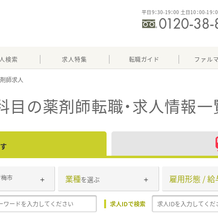
平日9：30-19：00 土日10：00-19：
人検索
求人特集
転職ガイド
ファル
科目
の薬剤師転職・求人情報一
す
業種
雇用形態 / 給
青梅市
を選ぶ
求人IDで検索