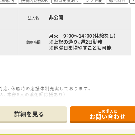
非公開
法人名
月火 9：00～14：00（休憩なし）
※上記の通り、週2日勤務
勤務時間
※他曜日を増やすことも可能
対応、休暇時の応援体制充実しております。
人、本部8人の薬剤師応援あり）
すい環境が整っています。
この求人に
望お気軽にご相談ください
詳細を見る
お問い合わせ
、医院との関係も良好です。