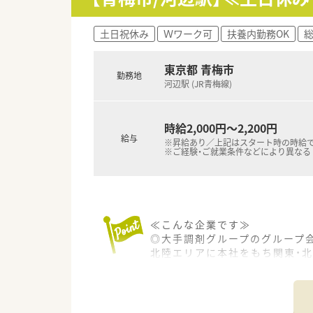
〇「社員第一主義」を掲げている
年間休日120日以上、「連続休暇
プライベートも充実出来る様に
土日祝休み
Ｗワーク可
扶養内勤務OK
〇社員割引制度、財形貯蓄制度、
〇産休・育休・時短勤務者2,09
東京都 青梅市
産休、育休取得はもちろんのこ
勤務地
河辺駅 (JR青梅線)
育児休業より復帰後、1日最大2
法律では3歳までですが、同社
時給2,000円～2,200円
給与
※昇給あり／上記はスタート時の時給
※ご経験・ご就業条件などにより異なる
≪こんな企業です≫
◎大手調剤グループのグループ
北陸エリアに本社をもち関東・北
◎広範囲のエリアに店舗展開を
◎ひとり当たりの対応数を無理