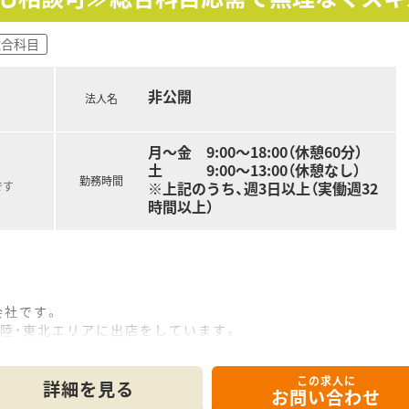
同社では、福利厚生面が手厚く
制度（年に1回、最大9連休を取得できる制度）」等
ワークライフバランスを後押ししてくれる制度が充実していま
総合科目
スポーツジム優待等が受けられる他、提携の保養施設は全国に4
7人以上等、どれも業界トップクラスの実績!
非公開
と、育児短時間勤務制度を実施
法人名
時間短縮して勤務できる制度です。
では小学校就学時までの期間利用可能♪
月〜金 9:00〜18:00（休憩60分）
土 9:00〜13:00（休憩なし）
勤務時間
※上記のうち、週3日以上（実働週32
です
時間以上）
会社です。
陸・東北エリアに出店をしています。
していますが、転居を伴う異動は基本ございません。
なく設定していて、諸条件についても長くご勤務いただけてるよ
この求人に
詳細を見る
お問い合わせ