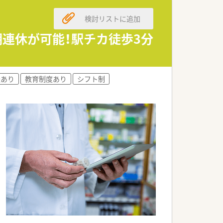
検討リストに追加
長期連休が可能！駅チカ徒歩3分
。
援あり
教育制度あり
シフト制