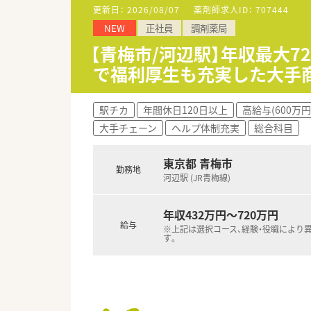
■総合病院門前の薬局で幅広い
更新日：
2026/08/07
薬剤師求人ID：
707444
■完全土日祝休みの店舗でプラ
NEW
正社員
調剤薬局
■河辺駅より徒歩4分の好立地
【青梅市/河辺駅】年収最大7
で福利厚生も充実した大手
駅チカ
年間休日120日以上
高給与(600万円
大手チェーン
ヘルプ体制充実
総合科目
東京都 青梅市
勤務地
河辺駅 (JR青梅線)
年収432万円～720万円
給与
※上記は選択コース、経験・役職により
す。