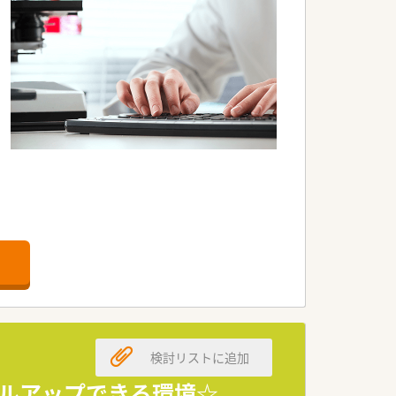
病院門前・医療モール・CL門前）ので、ス
が出来ます。
「敷地内薬局」の推進、女性客の取り込
検討リストに追加
キルアップできる環境☆