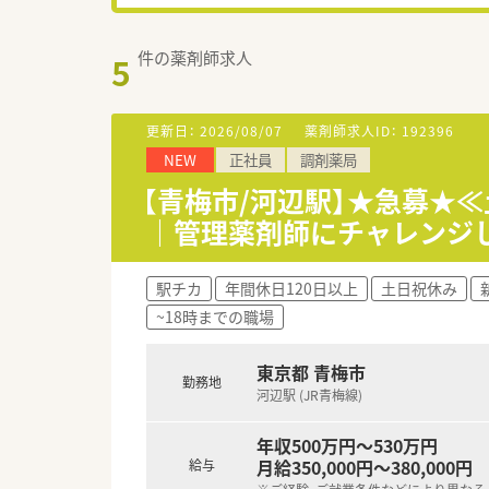
件の薬剤師求人
5
更新日：
2026/08/07
薬剤師求人ID：
192396
NEW
正社員
調剤薬局
【青梅市/河辺駅】★急募★
｜管理薬剤師にチャレンジ
駅チカ
年間休日120日以上
土日祝休み
~18時までの職場
東京都 青梅市
勤務地
河辺駅 (JR青梅線)
年収500万円～530万円
月給350,000円～380,000円
給与