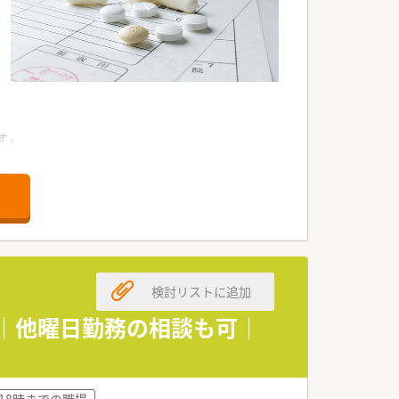
す。
ます。
検討リストに追加
す。
時｜他曜日勤務の相談も可｜
ます。
~18時までの職場