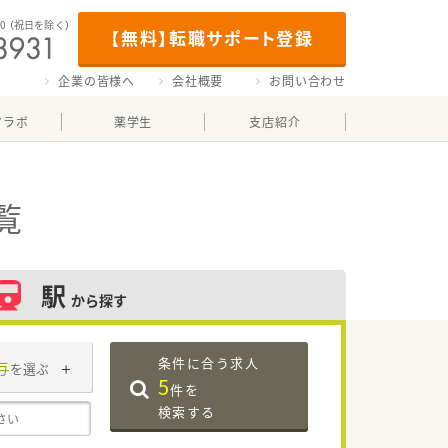
00
（祝日を除く）
【無料】転職サポート登録
企業の皆様へ
会社概要
お問い合わせ
マラボ
薬学生
支店紹介
覧
駅
から探す
条件に合う求人
与
を選ぶ
5
件を
検索する