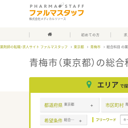
株式会社メディカルリソース
初めての方
求
薬剤師の転職・求人サイト ファルマスタッフ
東京都
青梅市
総合科目
青梅市（東京都）の総合
エリア
で探
都道府県
市区町村
東京都
希望条件
総合科目
フリーワード