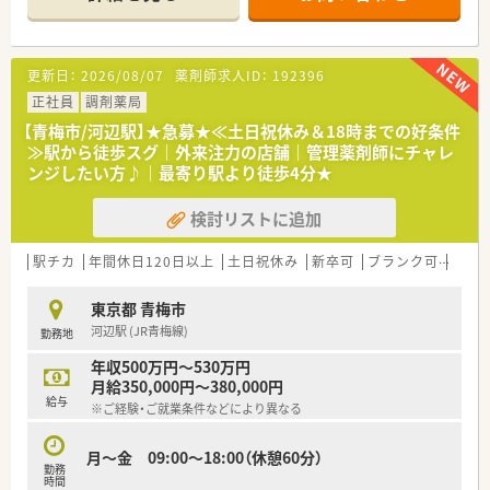
【店舗情報と応需状況について】
■河辺駅から徒歩7分という毎日の通勤負担が少なく通いやすい
立地にあり、落ち着いて快適に働くことができる環境です。
■内科や小児科や皮膚科などを中心に1日約40から50枚の処方
更新日：
2026/08/07
薬剤師求人ID：
192396
箋に応需しており、幅広い科目の経験を積むことができます。
■常勤薬剤師2名に事務スタッフ1名が在籍しており、常時2名体
正社員
調剤薬局
制でスタッフ同士協力し合いながら働けます。
【青梅市/河辺駅】★急募★≪土日祝休み＆18時までの好条件
≫駅から徒歩スグ｜外来注力の店舗｜管理薬剤師にチャレ
【法人特徴について】
ンジしたい方♪｜最寄り駅より徒歩4分★
■全国に約400店舗を展開しており、医療モール開発のパイオニ
アとして着実に店舗数を伸ばしている大手企業です。
検討リストに追加
■社長も薬剤師出身であり育休取得の経験もあるため、女性が長
く働き続けられる環境づくりに力を入れています。
■営業利益率が10パーセントを超えており、報酬改定の影響を
駅チカ
年間休日120日以上
土日祝休み
新卒可
ブランク可
住宅補
受けにくく安定して長期勤務が可能な経営基盤です。
東京都 青梅市
【求人情報について】
河辺駅 (JR青梅線)
勤務地
■給与はご経験やスキルを考慮のうえ年収400万円から600万円
の範囲で決定され、毎年の昇給制度が設けられています。
年収500万円～530万円
■年間休日は123日確保されており、シフト調整により夏季や年
月給350,000円～380,000円
末年始に長期連休を取得できる場合もあるなど休みが充実で
給与
※ご経験・ご就業条件などにより異なる
す。
■借上社宅制度やインフルエンザ補助制度など、多彩な福利厚生
が用意されており生活面でのサポートも万全な体制です。
月～金 09:00～18:00（休憩60分）
勤務
時間