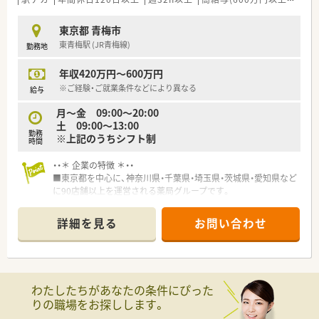
≪こんな方にオススメ≫
◎ドクターやケアマネジャーなどと協力して、患者様の対応を行
東京都 青梅市
いたい方！
東青梅駅 (JR青梅線)
勤務地
年収420万円～600万円
※ご経験・ご就業条件などにより異なる
給与
月～金 09:00～20:00
土 09:00～13:00
勤務
※上記のうちシフト制
時間
・・＊ 企業の特徴 ＊・・
■東京都を中心に、神奈川県・千葉県・埼玉県・茨城県・愛知県など
に90店舗以上を運営される薬局グループです。
■新人導入研修から、薬剤師専門研修、中堅社員・管理職研修、認
定薬剤師助成など、きめ細かく実践的な教育プログラムを実施さ
詳細を見る
お問い合わせ
れています。
■患者様・医師・製薬メーカーMRと信頼関係を築くため、温かみ
のある対応・会話力を重視し、社員育成されています。
研修会ではロールプレイングも行いますので、経験が少ない
方、経験内容に偏りがある方、ブランク明けの方にも安心して始
わたしたちがあなたの条件にぴった
めていただけます。
りの職場をお探しします。
■管理職を目指す方、現場のエキスパート・固定エリアで落ち着
いてキャリアを磨きたい方、ご希望に応じてそれぞれにキャリア