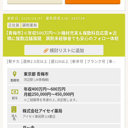
店舗です。
■薬剤師は正社員3名とパート4名の体制であり、広範な医療機
関からの処方箋に対応するため幅広い知識とスキルを磨ける環
更新日：
2026/08/07
薬剤師求人ID：
193729
境が整っています。
正社員
調剤薬局
【求人情報について】
【青梅市】≪年収500万円～≫機材充実＆複数科目応需★近
■年収は432万円から720万円と高水準の設定であり、役職や経
隣に複数店舗展開 調剤未経験者でも安心のフォロー体制
験に基づいた評価制度により納得感のある処遇が約束されてい
ます。
検討リストに追加
■年間休日は120日から125日と充実しており、週休2日制に加
えて法定通りの有給休暇や産前産後休暇もしっかりと取得可能
です。
駅チカ
週休2.5日以上
週32h以上
新卒可
ブランク可
車通勤可
■住宅助成金や子女教育手当といった生活を支える諸手当が豊
富であり、大手企業ならではの充実した福利厚生を享受できる求
東京都 青梅市
人です。
河辺駅 (JR青梅線)
勤務地
【勤務実態について】
年収400万円～600万円
■独自の長期休暇制度により年間で最大20日間の連休取得が可
月給250,000円～450,000円
能となっており、ワークライフバランスを重視する方に最適な職
給与
※ご経験等を考慮の上、決定致します。
場です。
■育児休業は最長3年間取得が可能で、復帰率も98パーセント以
株式会社アイセイ薬局
上と非常に高く、ライフステージが変わっても継続して働けま
法人
アイセイ薬局野上8番店
す。
名
■育児短時間勤務は子供が小学校を卒業するまで利用できるた
月～金
め、家庭との両立を図りながら専門職としてのキャリアを維持で