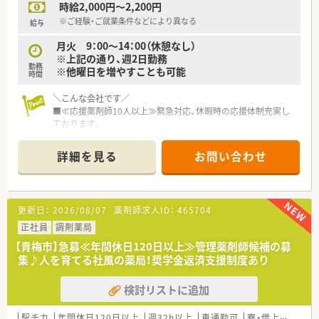
時給2,000円～2,200円
※ご経験・ご就業条件などにより異なる
給与
月火 9：00～14：00（休憩なし）
※上記の通り、週2日勤務
勤務
※他曜日を増やすことも可能
時間
＼こんな会社です／
■≪応援薬剤師10人以上≫緊急対応、休暇時の応援体制充実し
ております。
（ラウンダー8人、ブロック長4人、本部8人の薬剤師応援あり）
■年間離職率一桁なので働きやすい環境が整っています。
詳細を見る
お問い合わせ
■ご希望があれば転勤も可能♪
生活環境の変化等による転勤希望お気軽にご相談ください
■ドクターとの関係性を重視し、医院との関係も良好です。
更新日：
2026/08/07
薬剤師求人ID：
465704
＼こんな薬局です／
■総合病院門前の薬局で幅広い科目を勉強できます♪
正社員
調剤薬局
■完全土日祝休みの店舗でプライベートも充実！
【青梅市】急募≪年間休日120日以上≫管理薬剤師候補の募
■河辺駅より徒歩4分の好立地です★
集♪人を育てる社風の薬局！奨学金返済支援制度あり
検討リストに追加
駅チカ
年間休日120日以上
週32h以上
車通勤可
寮・借上社宅あり