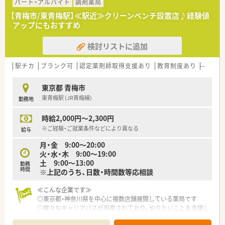
パート・アルバイト
調剤薬局
【青梅市/東青梅駅】≪駅近≫クリーンベンチ設置店♪経験値
アップにもおすすめ
検討リストに追加
駅チカ
ブランク可
認定薬剤師取得支援あり
教育制度あり
大手チ
東京都 青梅市
東青梅駅 (JR青梅線)
勤務地
時給2,000円～2,300円
※ご経験・ご就業条件などにより異なる
給与
月・金 9:00～20:00
火・水・木 9:00～19:00
土 9:00～13:00
勤務
時間
※上記のうち、日数・時間数等応相談
≪こんな企業です≫
◎東京都・神奈川県を中心に複数店舗展開している薬局です
◎様々なキャリアパスが用意されており、やりたいことを支援し
てくれる環境です