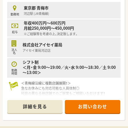
東京都 青梅市
河辺駅 (JR青梅線)
勤務地
年収400万円～600万円
月給250,000円～450,000円
給与
※ご経験等を考慮の上、決定致します。
株式会社アイセイ薬局
法人
アイセイ薬局河辺店
名
シフト制
＜月・金 9:00～19:00／火・水 9:00～18:30／土 9:00
勤務
～13:00＞
時間
＜青梅線沿線に複数店舗展開！＞
急なお休みにも対応可能な人員体制◎
科目の異なる他店舗でのご就業もご相談いただけます！
大手ならではの充実の教育・研修制度をご用意！
詳細を見る
お問い合わせ
新卒採用も積極的に実施しています♪
調剤未経験の方や、ブランクから復帰される方にもオススメの薬
局です。