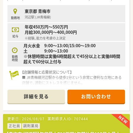
■育児休暇は3歳まで取得が可能で、時短制度は小学5年生まで
時短勤務ができるよう変更予定です。
東京都 青梅市
■年間休日が120日とワークライフバランスが整っています
河辺駅 (JR青梅線)
勤務地
■日用品から常備薬まで、従業員割引制度など嬉しいメリットも
たくさんあります！
年収450万円～550万円
月給300,000円～400,000円
給与
※経験、能力を考慮の上決定
月火水金 9:00〜13:00/15:00〜19:00
土 9:00〜13:00
※休憩時間は実働6時間超えで45分以上と実働8時間
勤務
時間
超えで60分以上付与
【店舗情報と応需状況について】
■ JR青梅線河辺駅から徒歩1分という非常に便利な立地にある
店舗で、通勤にストレスを感じません。
■ 開局時間は月火水金が9:00から19:00、土曜日が9:00から
13:00で、木曜・土曜午後・日曜・祝日が休みです。
詳細を見る
お問い合わせ
■ 勤務薬剤師の募集であり、調剤、監査、服薬指導といった薬局
業務全般をご担当いただきます。
【勤務実態について】
更新日：
2026/08/07
薬剤師求人ID：
707444
■ 木曜日、土曜日の午後、日曜日、祝日がお休みという週休2.5日
以上の体制で、規則正しい生活が送れます。
正社員
調剤薬局
■ 有給休暇も積極的に取得しやすい環境が整っており、計画的