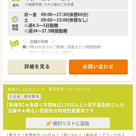
※経験年数・スキル面などを考慮
給与
月～金 09:00～17:30(休憩60分)
土 09:00～13:00(休憩なし)
※週4.5～5日勤務
勤務
時間
※週34～37.5時間勤務
＼ 店舗の特徴 ／
■17時30分までのご勤務♪週最大37.5時間勤務！
ご家庭と両立しやすい環境♪
■残業もほとんどございません♪
■施設在宅の対応がメインになります。
詳細を見る
お問い合わせ
＼ 企業の特徴 ／
■青梅市に調剤薬局を1店舗展開しています！
■異動もなく腰を据えて働ける環境がございます。
更新日：
2026/07/10
薬剤師求人ID：
500112
■「地域に根付いた薬局で働きたい」
そんな気持ちをお持ちの方にオススメです！
正社員
調剤薬局
■お互いに助け合う風土です。
【青梅市】★急募≪年間休日120日以上≫若手薬剤師さんも
活躍中★明るい雰囲気の地域密着薬局です
＼ このような方にもオススメ ／
■ご家庭との両立を希望されている方
検討リストに追加
■異動なく腰を据えて働きたい方
■地域に貢献したい方
駅チカ
年間休日120日以上
週32h以上
新卒可
ブランク可
車通