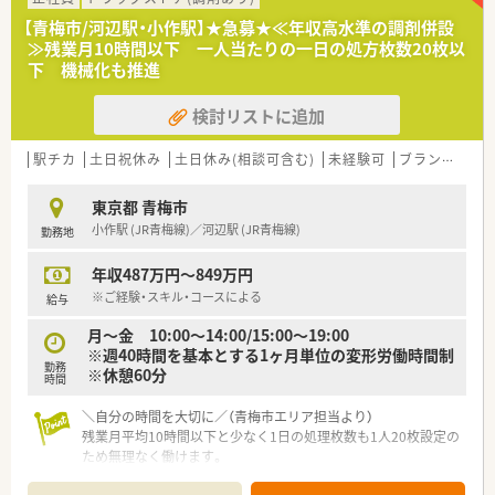
◎自社内に教育部を持ち、中途を含む新入社員研修を実施してい
【青梅市/河辺駅・小作駅】★急募★≪年収高水準の調剤併設
ます。
≫残業月10時間以下 一人当たりの一日の処方枚数20枚以
◎講師は現場で働く方が兼任しているため、実践で役立つ知識を
下 機械化も推進
身に着けることができます
◎座学だけでなく、ディスカッションなど実践形式での研修も実
検討リストに追加
施しており、インプット・アウトプットできるような環境があり
ます。
◎中途入社の方でも3か月間の研修があり、企業風土ややり方な
駅チカ
土日祝休み
土日休み(相談可含む)
未経験可
ブランク可
どを習得しながらスタートできます。
◎中途社員研修、階層別研修、オープン型勉強会、グループ内学術
東京都 青梅市
大会など研修制度も充実しています。
小作駅 (JR青梅線)／河辺駅 (JR青梅線)
勤務地
≪業務内容≫
年収487万円～849万円
◎内科・小児科をメインに、1日平均80枚(2022年7月時点)応需し
ております。
※ご経験・スキル・コースによる
給与
◎外来と併せて、施設在宅を対応しており、幅広い業務を経験す
月～金 10:00～14:00/15:00～19:00
ることができます。
※週40時間を基本とする1ヶ月単位の変形労働時間制
勤務
※休憩60分
≪こんな方にオススメ≫
時間
◎自らが主体となって、薬局を、そして会社をより良くしていき
たいと考えている人！
＼自分の時間を大切に／（青梅市エリア担当より）
やりたいことを会社が応援していただける社風があり、社員一人
残業月平均10時間以下と少なく1日の処理枚数も1人20枚設定の
ひとりの自主性を重視しております。
ため無理なく働けます。
＊------------------------------------------＊