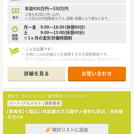
年収430万円～530万円
※賞与年2回（7月・12月）
給与
※上記は30代経験者モデル、経験・役職により異なります。
月～金 9:00～18:00（休憩60分）
土 9:00～13:00(休憩60分)
勤務
※1ヶ月の変形労働時間制
時間
＼こんな企業です／
○全国に1,000店舗以上を展開する大手調剤薬局です。
○東京大学病院をはじめ全国の病院の敷地内に薬局を持ってい
ます。
病診薬連携を強化することで、地域にお住いの患者様に高度な医
詳細を見る
お問い合わせ
療の提供を実現しています。
○全店「同一の機械・システム」を採用しており、且つ処方箋の応
需内容が多岐にわたる（敷地内・病院門前・医療モール・CL門前）
ので、スキルUPしたい方にはお勧めもです。
更新日：
2026/07/10
薬剤師求人ID：
26900
○長期就業＆自己研讃を続ける事で給与があがる仕組みになっ
ており、将来的に高年収も狙う事が出来ます。
パート・アルバイト
調剤薬局
○インターネットを使って処方薬の飲み方を遠隔指導する「オン
【青梅市】≪幅広い年齢層の方活躍中≫便利な駅近♪未経験
ライン服薬指導」、今後も病院の「敷地内薬局」の推進、女性客の
の方OK
取り込みを狙う店舗でデザインの一新。
M&Aによる店舗拡大と業界のリーディングカンパニーとして成
検討リストに追加
長を続けています。