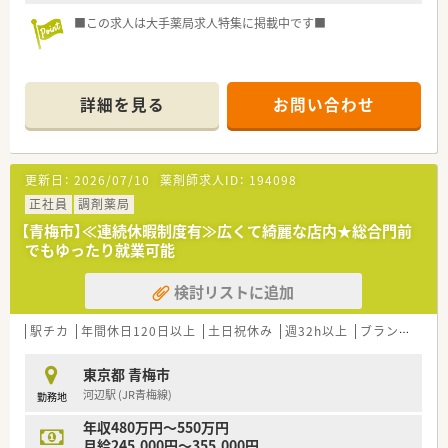
■この求人は大手薬局求人特集に掲載中です■
詳細を見る
お問い合わせ
更新日：
2026/07/10
薬剤師求人ID：
194098
正社員
調剤薬局
【青梅市】≪連続休暇制度有≫広くて綺麗な店内★総合門前
でもゆったり就業可能
検討リストに追加
駅チカ
年間休日120日以上
土日祝休み
週32h以上
ブランク可
東京都 青梅市
河辺駅 (JR青梅線)
勤務地
年収480万円～550万円
月給245,000円～355,000円