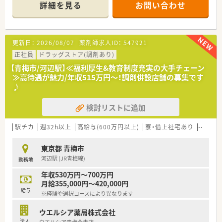
詳細を見る
お問い合わせ
【店舗情報と応需状況について】
■最寄り駅である河辺駅および小作駅から徒歩13分の立地で車
通勤も選択可能です。
■処方箋応需枚数や主な応需科目については詳細を確認中とな
更新日：
2026/08/07
薬剤師求人ID：
547921
っております。
■現場の勤務者数については確認中ですが手厚いサポート体制
正社員
ドラッグストア(調剤あり)
を整えています。
【青梅市/河辺駅】≪福利厚生&教育制度充実の大手チェーン
≫高待遇が魅力/年収515万円～！調剤併設店舗の募集です
【募集背景と求める人物像について】
♪
■地域医療への更なる貢献と店舗体制の強化を目的として増員
募集を行います。
検討リストに追加
■調剤業務の経験者は勿論のこと未経験者やブランクのある方
も歓迎いたします。
■人と接することが好きで患者様へ寄り添う姿勢をお持ちの方
駅チカ
週32h以上
高給与(600万円以上)
寮・借上社宅あり
住宅補
に最適なお仕事です。
東京都 青梅市
【法人特徴について】
河辺駅 (JR青梅線)
勤務地
■医薬品の開発製造から店舗運営まで一貫して手掛ける複合型
医薬品企業です。
年収530万円～700万円
■グループ全体で1,000店舗以上を出店し地域の健康インフラを
月給355,000円～420,000円
目指します。
給与
※経験や選択コースにより異なります
■各エリアを統括管理しているため全国転勤や転居を伴う異動
はございません。
ウエルシア薬局株式会社
■音声入力薬歴や遠隔入力サポートにより事務作業の負担を軽
法人