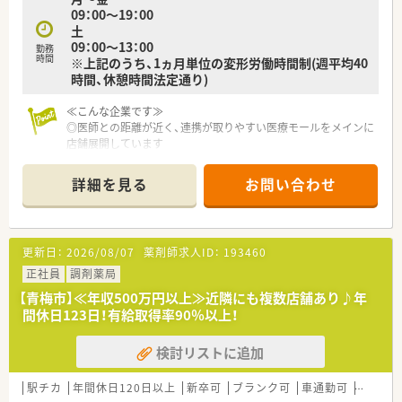
09：00～19：00
きます。
土
09：00～13：00
勤務
時間
※上記のうち、1ヵ月単位の変形労働時間制(週平均40
時間、休憩時間法定通り)
≪こんな企業です≫
◎医師との距離が近く、連携が取りやすい医療モールをメインに
店舗展開しています
◎マネジメントをはじめ、薬の研究や研修担当、人事担当など、
様々なキャリアパスがあります
詳細を見る
お問い合わせ
◎独立支援制度あり！将来ご自身のお店を持ちたいとお考えの方
にもおすすめです
更新日：
2026/08/07
薬剤師求人ID：
193460
正社員
調剤薬局
【青梅市】≪年収500万円以上≫近隣にも複数店舗あり♪年
間休日123日！有給取得率90％以上！
検討リストに追加
駅チカ
年間休日120日以上
新卒可
ブランク可
車通勤可
高給与(