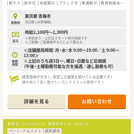
駅チカ
新卒可
未経験可
ブランク可
車通勤可
教育制度あり
＼福利厚生／
〇「社員第一主義」を掲げている同社では、福利厚生面が手厚く
東京都 青梅市
年間休日120日以上、「連続休暇制度（年に1回、最大9連休を取得
河辺駅 (JR青梅線)
勤務地
できる制度）」等
プライベートも充実出来る様にワークライフバランスを後押し
時給2,100円～2,300円
してくれる制度が充実しています。
※昇給あり／上記はスタート時の時給です
〇社員割引制度、財形貯蓄制度、スポーツジム優待等が受けられ
給与
※ご経験・ご就業条件などにより異なる
る他、提携の保養施設は全国に40ヵ所あります。
＜店舗開局時間：月・水・木 9:00～19:00／土 9:00～
〇産休・育休・時短勤務者2,097人以上等、どれも業界トップクラ
13:00＞
スの実績!
※上記のうち週3日～、曜日・日数など応相談
勤務
産休、育休取得はもちろんのこと、育児短時間勤務制度を実施
時間
（午後・土曜勤務可能な方を優遇／通し勤務も可）
育児休業より復帰後、1日最大2時間短縮して勤務できる制度で
す。
経営母体が大きく、安定した経営を続けている企業です！
法律では3歳までですが、同社では小学校就学時までの期間利用
腰を据えて長く働きたい方にオススメの環境です♪
可能♪
詳細を見る
お問い合わせ
更新日：
2026/07/10
薬剤師求人ID：
193709
パート・アルバイト
調剤薬局