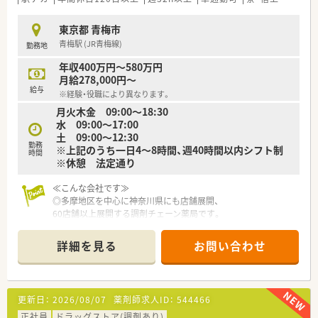
東京都 青梅市
青梅駅 (JR青梅線)
勤務地
年収400万円～580万円
月給278,000円～
給与
※経験・役職により異なります。
月火木金 09:00～18:30
水 09:00～17:00
土 09:00～12:30
勤務
※上記のうち一日4～8時間、週40時間以内シフト制
時間
※休憩 法定通り
≪こんな会社です≫
◎多摩地区を中心に神奈川県にも店舗展開、
60店舗以上展開する調剤チェーン薬局です。
◎薬剤師1人あたりの処方箋枚数は平均20枚以下に抑えており、
しっかりと患者様に向き合える環境を整えています。
詳細を見る
お問い合わせ
≪ライフワークバランス・福利厚生≫
◎年間休日は123日以上、有給休暇も取得しやすい環境です！
◎産休育休の取得者は多数、復帰率も90％以上です！
更新日：
2026/08/07
薬剤師求人ID：
544466
≪勉強会の充実・キャリアアップ≫
正社員
ドラッグストア(調剤あり)