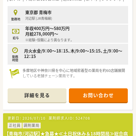
東京都 青梅市
河辺駅 (JR青梅線)
勤務地
年収400万円～580万円
月給278,000円～
給与
※経験・役職により異なります。
月火水金/9：00～18：15、木/9:00～15:15、土/9：00～
12：15
勤務
時間
多摩地区や神奈川県を中心に地域密着型の薬局を約60店舗展開
している老舗チェーン薬局です。
【ライフワークバランス】
◆年間休日は123日以上！
詳細を見る
お問い合わせ
◆産休育休の取得者は多数、復帰率も90％以上です
【キャリアアップ・スキルアップ】
◆自社内に教育部を持ち、中途を含む新入社員研修を実施してい
更新日：
2026/07/10
薬剤師求人ID：
524708
ます
講師は現場で働く方が兼任しているため、実践で役立つ知識を
正社員
調剤薬局
身に着けることができます
【青梅市/河辺駅】★急募★≪土日祝休み＆18時閉局≫総合病