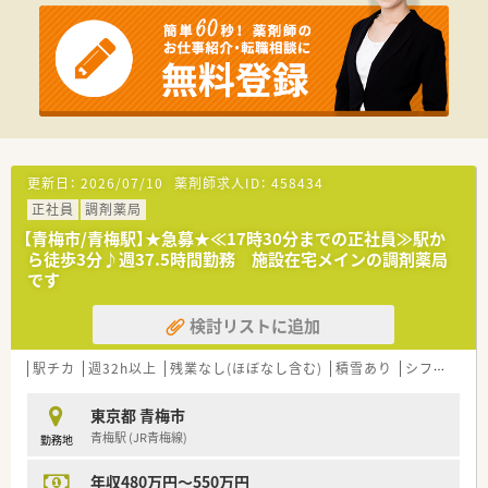
形成できる制度を用意されています。
■店舗指定や店舗固定不可です。ご面接選考後に配属先決定い
たします。
更新日：
2026/07/10
薬剤師求人ID：
458434
正社員
調剤薬局
【青梅市/青梅駅】★急募★≪17時30分までの正社員≫駅か
ら徒歩3分♪週37.5時間勤務 施設在宅メインの調剤薬局
です
検討リストに追加
駅チカ
週32h以上
残業なし(ほぼなし含む)
積雪あり
シフト制
東京都 青梅市
青梅駅 (JR青梅線)
勤務地
年収480万円～550万円