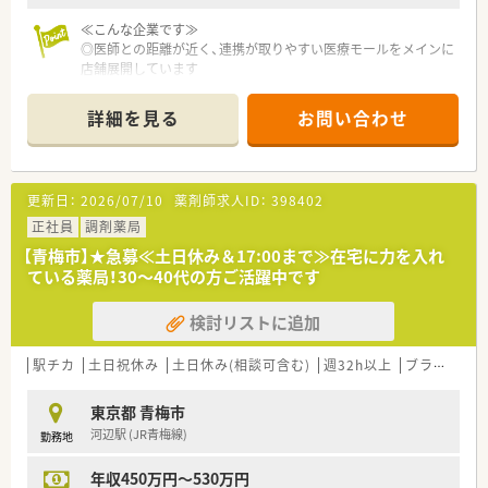
≪こんな企業です≫
◎医師との距離が近く、連携が取りやすい医療モールをメインに
店舗展開しています
◎マネジメントをはじめ、薬の研究や研修担当、人事担当など、
様々なキャリアパスがあります
詳細を見る
お問い合わせ
◎独立支援制度あり！将来ご自身のお店を持ちたいとお考えの方
にもおすすめです
更新日：
2026/07/10
薬剤師求人ID：
398402
正社員
調剤薬局
【青梅市】★急募≪土日休み＆17:00まで≫在宅に力を入れ
ている薬局！30～40代の方ご活躍中です
検討リストに追加
駅チカ
土日祝休み
土日休み(相談可含む)
週32h以上
ブランク可
東京都 青梅市
河辺駅 (JR青梅線)
勤務地
年収450万円～530万円