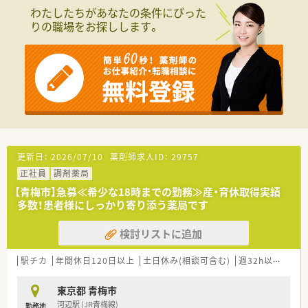
わたしたちがあなたの条件にぴった
りの職場をお探しします。
更新日：
2026/07/10
薬剤師求人ID：
29757
正社員
調剤薬局
【青梅市】急募≪希少な18時までの勤務≫産・育休取得実績
多数！患者様にしっかり寄り添う薬局です
検討リストに追加
駅チカ
年間休日120日以上
土日休み(相談可含む)
週32h以上
新卒
東京都 青梅市
河辺駅 (JR青梅線)
勤務地