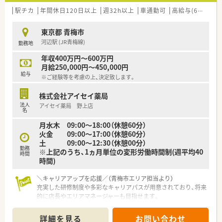
駅チカ
年間休日120日以上
週32h以上
車通勤可
高給与(600万円以上)
東京都 青梅市
河辺駅 (JR青梅線)
勤務地
年収400万円～600万円
月給250,000円～450,000円
給与
※ご経験等を考慮の上、決定致します。
株式会社アイセイ薬局
法人
アイセイ薬局 野上店
名
月水木 09:00～18:00（休憩60分）
火金 09:00～17:00（休憩60分）
土 09:00～12:30（休憩00分）
勤務
※上記のうち、1ヵ月単位の変形労働時間制(週平均40
時間
時間)
＼キャリアアップを応援／（青梅市エリア担当より）
充実した研修制度や多彩なキャリアパスが用意されており、将来
的に店長やエリアマネージャーも目指せます。
＊------------------------------------------＊
詳細を見る
お問い合わせ