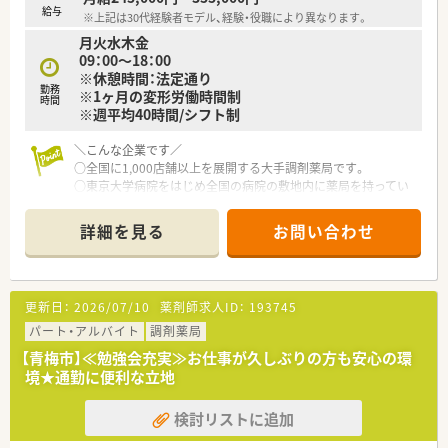
給与
※上記は30代経験者モデル、経験・役職により異なります。
月火水木金
09：00～18：00
※休憩時間：法定通り
勤務
※1ヶ月の変形労働時間制
時間
※週平均40時間/シフト制
＼こんな企業です／
○全国に1,000店舗以上を展開する大手調剤薬局です。
○東京大学病院をはじめ全国の病院の敷地内に薬局を持ってい
ます。
病診薬連携を強化することで、地域にお住いの患者様に高度な医
詳細を見る
お問い合わせ
療の提供を実現しています。
○全店「同一の機械・システム」を採用しており、且つ処方箋の応
需内容が多岐にわたる（敷地内・病院門前・医療モール・CL門前）
ので、スキルUPしたい方にはお勧めもです。
更新日：
2026/07/10
薬剤師求人ID：
193745
○長期就業＆自己研讃を続ける事で給与があがる仕組みになっ
ており、将来的に高年収も狙う事が出来ます。
パート・アルバイト
調剤薬局
○インターネットを使って処方薬の飲み方を遠隔指導する「オン
【青梅市】≪勉強会充実≫お仕事が久しぶりの方も安心の環
ライン服薬指導」、今後も病院の「敷地内薬局」の推進、女性客の
境★通勤に便利な立地
取り込みを狙う店舗でデザインの一新。
M&Aによる店舗拡大と業界のリーディングカンパニーとして成
検討リストに追加
長を続けています。
○どの店舗も、最新システムが整っています！