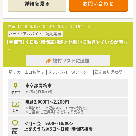
◎薬剤師としてはもちろんのこと、接客・サービスのプロとして
詳細を見る
お問い合わせ
の研修も豊富！
客室乗務員を招いたマナー講習など人間性を高めてくれる内容
もあります。
更新日：
2026/07/10
薬剤師求人ID：
194103
パート・アルバイト
調剤薬局
【青梅市】≪日数・時間応相談≫体制◎で働きやすいのが魅力
♪
検討リストに追加
駅チカ
土日祝休み
ブランク可
Ｗワーク可
認定薬剤師取得支援あり
東京都 青梅市
河辺駅 (JR青梅線)
勤務地
時給2,000円～2,200円
※昇給あり／上記はスタート時の時給です
給与
※ご経験・ご就業条件などにより異なる
＜月～金 9:00～18:00＞
上記のうち週3日～日数・時間応相談
勤務
時間