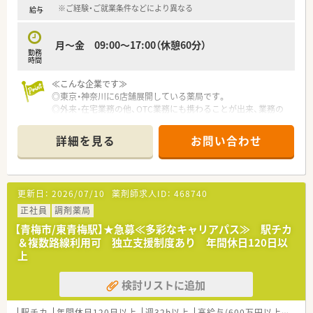
※ご経験・ご就業条件などにより異なる
給与
月～金 09:00～17:00（休憩60分）
勤務
時間
≪こんな企業です≫
◎東京・神奈川に6店舗展開している薬局です。
◎外来・在宅業務の他、OTC業務にも携わることが出来、業務の
幅が広がります
◎20代～50代の方まで、幅広い年齢層の方が勤務されています
詳細を見る
お問い合わせ
◎チームワークを大切にしている薬局で、スタッフ同士がフォロ
ーし合うことで残業減らす取り組みを行っています。
◎働いている方を大切にする社風。産休・育休の取得実績もあ
り、サポート体制も整っています
更新日：
2026/07/10
薬剤師求人ID：
468740
≪業務内容≫
正社員
調剤薬局
◎主に訪問在宅に力をいれており、青梅市・羽村市・福生市・西多
【青梅市/東青梅駅】★急募≪多彩なキャリアパス≫ 駅チカ
摩郡瑞穂町のエリアを中心に対応しております。
＆複数路線利用可 独立支援制度あり 年間休日120日以
上
≪充実の設備≫
◎電子薬歴、 円盤・Vマスの散剤の分包機の他、自動錠剤分包機・
検討リストに追加
調剤過誤防止システム・重量監査システムを導入しており、業務
の効率化と調剤過誤防止に努めております。
駅チカ
年間休日120日以上
週32h以上
高給与(600万円以上)
住宅