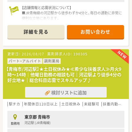
【店舗情報と応需状況について】
■JR青梅線の河辺駅から徒歩わずか4分と、毎日の通勤に非常に
便利な立地にあります。
■総合病院の門前に位置しており、内科や外科、精神科など幅広
い科目の処方箋を応需しています。
詳細を見る
お問い合わせ
■1日の処方箋枚数は約30枚で、薬剤師1.5名と事務員3名の体制
でゆとりを持って対応しています。
【勤務実態について】
更新日：
2026/08/07
薬剤師求人ID：
190305
■年間休日は120日以上を確保しており、完全週休2日制の土日
祝休みが大きな魅力です。
パート・アルバイト
調剤薬局
■月の平均残業時間は6.8時間と非常に少なく、残業代は1分単位
【青梅市/河辺駅】★土日祝休み★≪希少な扶養求人≫月火9
でしっかり支給されます。
時～14時｜他曜日勤務の相談も可｜河辺駅より徒歩4分の
■有給休暇の消化率は86%と高く、協力体制があるため長期休
好立地★｜総合科目応需でスキルアップ♪
暇も取得しやすい環境です。
検討リストに追加
【こんな取り組みをしています】
■ICT事業にも注力しており、LINEなどを活用した業務効率化を
積極的に推進しています。
駅チカ
年間休日120日以上
土日祝休み
未経験可
扶養内勤務OK
■認定薬剤師の取得を全額会社負担で支援しており、社員の継続
的なスキルアップを後押しします。
東京都 青梅市
■従業員の働きやすさを第一に考え、残業時間の削減や有給休暇
河辺駅 (JR青梅線)
勤務地
の取得を会社全体で奨励しています。