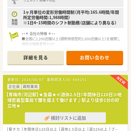
ウエルシア青梅今寺店
減しています。
名
【想定されるモデル年収】
1ヶ月単位の変形労働時間制（月平均:165.6時間/年間
■24歳の新卒や未経験者の方でも年収487万円からのスタート
所定労働時間:1,988時間）
勤務
が可能です。
※1日4~15時間のシフト制勤務（店舗により異なる）
時間
■30代の調剤経験者の場合は年収550万円以上をひとつの目安
としてご提示します。
・・＊ 会社の特徴 ＊・・
■薬局長候補としてお迎えする場合は年収600万円以上を目指
■全国に2,200店舗以上（調剤併設型約2,000店舗以上）を展開し
すことも可能です。
調剤店舗数業界TOP！
■店舗拡大に伴いキャリアアップできるポジションが多数あり！
【こんな方にオススメ】
頑張り次第で高給与も可能！
詳細を見る
お問い合わせ
■転居を伴う転勤を避け自宅から60分圏内の店舗で安定して働
■経験や勤務コースによりますが、経験の少ない方でも500万前
きたい方です。
半スタートと業界TOP水準！
■残業時間をしっかり抑えて家族や個人との時間を大切にした
■職種や職域に合わせ、豊富な社内研修や外部組織と連携した研
い方に適します。
修を用意されています
更新日：
2026/08/07
薬剤師求人ID：
649151
■最長で小学校卒業まで利用できる育児時短勤務など制度重視
■薬剤師が中心の会社だからこそ活躍できるキャリアパスが多
の方にぴったりです。
種多様に用意されています。
正社員
調剤薬局
■店舗拡大に伴い、エリアマネジャーや営業部長等のマネジメン
【青梅市/河辺駅】★急募★≪週休2.5日！年間休日120日≫地
トのポジションも増えます。
域密着型薬局で腰を据えて働けます♪駅より徒歩1分の好
■在宅や教育等の専門性を活かせるスペシャリストを目指すこ
立地★
とも可能です。
■その他にも、管理部門や商品部門等の本社スタッフなど活動領
検討リストに追加
域は多種多様です。
■在宅実施店舗は年々増加しており、在宅医療へもしっかりと関
わる事ができます。
駅チカ
年間休日120日以上
週休2.5日以上
週32h以上
ブランク可