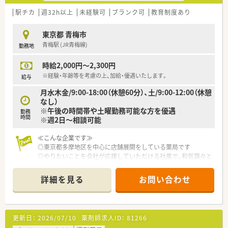
○どの店舗も、最新システムが整っています！
駅チカ
週32h以上
未経験可
ブランク可
教育制度あり
＼福利厚生／
〇「社員第一主義」を掲げている同社では、福利厚生面が手厚く
東京都 青梅市
年間休日120日以上、「連続休暇制度（年に1回、最大9連休を取得
青梅駅 (JR青梅線)
勤務地
できる制度）」等
プライベートも充実出来る様にワークライフバランスを後押し
時給2,000円～2,300円
してくれる制度が充実しています。
〇社員割引制度、財形貯蓄制度、スポーツジム優待等が受けられ
※経験・年齢等を考慮の上、加給・優遇いたします。
給与
る他、提携の保養施設は全国に40ヵ所あります。
月水木金/9:00-18:00（休憩60分）、土/9:00-12:00（休憩
〇産休・育休・時短勤務者2,097人以上等、どれも業界トップクラ
なし）
スの実績!
※午後の時間帯や土曜勤務可能な方を優遇
勤務
産休、育休取得はもちろんのこと、育児短時間勤務制度を実施
時間
※週2日～相談可能
育児休業より復帰後、1日最大2時間短縮して勤務できる制度で
す。
≪こんな企業です≫
法律では3歳までですが、同社では小学校就学時までの期間利用
◎東京都多摩地区を中心に店舗展開をしている薬局です
可能♪
◎やりたいことを会社が応援していただける社風で、和気藹々と
した雰囲気で、社員の自主性を重んじています。
◎無借金経営で優良認定をされており、長期的にご就業いただけ
詳細を見る
お問い合わせ
ます
更新日：
2026/07/10
薬剤師求人ID：
81266