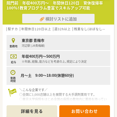
◆座学だけでなく、ディスカッションなど実践形式での研修も実
院門前 年収400万円～ 年間休日120日 育休復帰率
施
100％！教育プログラム豊富でスキルアップ可能
検討リストに追加
駅チカ
年間休日120日以上
週32h以上
残業なし(ほぼなし含む)
寮
東京都 青梅市
河辺駅 (JR青梅線)
勤務地
年収400万円～500万円
※年齢、経験、能力などを考慮の上、規定により決定
給与
月～土 9:00～18:00(休憩60分)
勤務
時間
＼こんな企業です／
○全国に1,000店舗以上を展開する大手調剤薬局です。
○東京大学病院をはじめ全国の病院の敷地内に薬局を持ってい
ます。
病診薬連携を強化することで、地域にお住いの患者様に高度な医
詳細を見る
お問い合わせ
療の提供を実現しています。