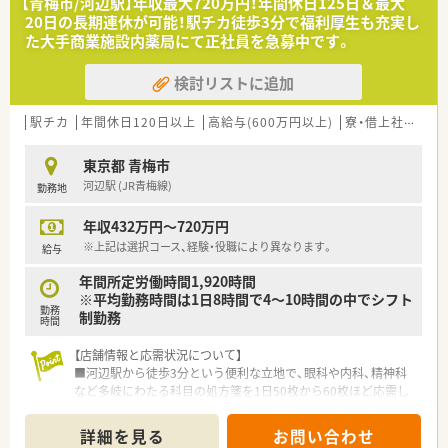
【青梅市/河辺駅】年収最大720万円！年間休日125日＆最大
な休暇の取得が可能です。
20日の長期連休が可能！駅チカ徒歩3分で福利厚生も充実し
■ 基本的に店舗間の異動がなく、一つの地域に腰を据えて長く
た大手商業施設内薬局にて正社員を急募中です。
勤務できることが大きな魅力であります。
検討リストに追加
【こんな方にオススメ】
■ 週末や祝日の休みを確保し、趣味や家族との時間を大切にし
たいというライフスタイルの方に最適です。
駅チカ
年間休日120日以上
高給与(600万円以上)
寮・借上社宅あり
■ 最新の調剤機器を活用し、効率的かつ正確な薬剤師業務を行
いたいと考えている方に非常に合っています。
東京都 青梅市
■ 異動がなく、一つの地域に定着して患者様や医療機関との信
河辺駅 (JR青梅線)
勤務地
頼関係を築きたいと望む方へ特におすすめします。
年収432万円～720万円
※上記は選択コース、経験・役職により異なります。
給与
年間所定労働時間1,920時間
※平均勤務時間は1日8時間で4～10時間の中でシフト
勤務
制勤務
時間
【店舗情報と応需状況について】
■河辺駅から徒歩3分という便利な立地で、眼科や内科、精神科
など多岐にわたる科目の処方箋を1日50枚から60枚ほど応需し
ています。
■在宅医療にも積極的に取り組んでおり、居宅への訪問を通じて
詳細を見る
お問い合わせ
地域住民の健康を支える重要な役割を担っている調剤併設型の