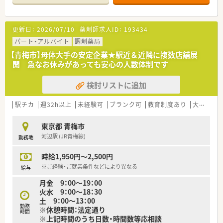
にもおすすめです
更新日：
2026/07/10
薬剤師求人ID：
193434
パート・アルバイト
調剤薬局
【青梅市】母体大手の安定企業★駅近＆近隣に複数店舗展
開 急なお休みがあっても安心の人数体制です
検討リストに追加
駅チカ
週32h以上
未経験可
ブランク可
教育制度あり
大手チェーン
東京都 青梅市
河辺駅 (JR青梅線)
勤務地
時給1,950円～2,500円
※ご経験・ご就業条件などにより異なる
給与
月金 9：00～19：00
火水 9：00～18：30
土 9：00～13：00
勤務
※休憩時間：法定通り
時間
※上記時間のうち日数・時間数等応相談