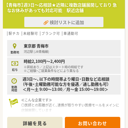
【青梅市】週3日～応相談★近隣に複数店舗展開しており 急
なお休みがあっても対応可能 駅近店舗
検討リストに追加
駅チカ
未経験可
ブランク可
車通勤可
東京都 青梅市
河辺駅 (JR青梅線)
勤務地
時給2,100円～2,400円
※昇給あり／上記はスタート時の時給です
給与
※ご経験・ご就業条件などにより異なる
週3日～、以下の時間帯より曜日・日数など応相談
（午後・土曜勤務可能な方を優遇／通し勤務も可）
勤務
＜月～土 9:00～13:00／月～金 15:00～19:00＞
時間
≪こんな企業です≫
◎医師との距離が近く、連携が取りやすい医療モールをメインに
店舗展開しています
◎マネジメントをはじめ、薬の研究や研修担当、人事担当など、
様々なキャリアパスがあります
詳細を見る
お問い合わせ
◎独立支援制度あり！将来ご自身のお店を持ちたいとお考えの方