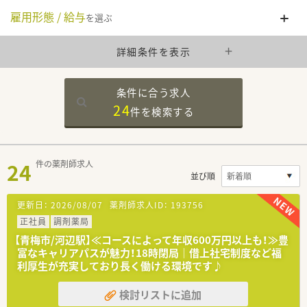
雇用形態 / 給与
を選ぶ
詳細条件を表示
条件に合う求人
24
件を
検索する
24
件の薬剤師求人
並び順
更新日：
2026/08/07
薬剤師求人ID：
193756
正社員
調剤薬局
【青梅市/河辺駅】≪コースによって年収600万円以上も！≫豊
富なキャリアパスが魅力！18時閉局｜借上社宅制度など福
利厚生が充実しており長く働ける環境です♪
検討リストに追加