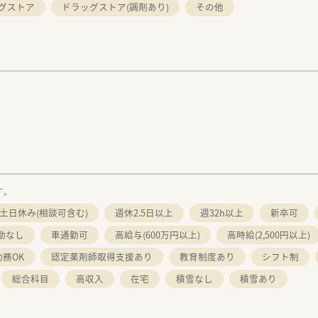
グストア
ドラッグストア(調剤あり)
その他
す。
土日休み(相談可含む)
週休2.5日以上
週32h以上
新卒可
勤なし
車通勤可
高給与(600万円以上)
高時給(2,500円以上)
務OK
認定薬剤師取得支援あり
教育制度あり
シフト制
総合科目
高収入
在宅
積雪なし
積雪あり