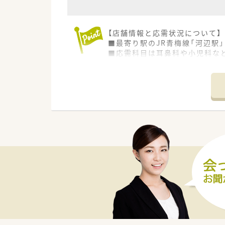
【店舗情報と応需状況について】
■最寄り駅のJR青梅線「河辺駅
■応需科目は耳鼻科や小児科など
■勤務体制は薬剤師1名と事務員
【募集背景と求める人物像につい
■一人薬剤師として、責任感と
■これまでのご経験を活かし、
【勤務実態について】
■残業時間はほとんどなく、繁
■お休みは木曜日、土曜午後、日
■在宅業務は居宅、施設ともに
【職場環境と雰囲気】
■かかりつけの目標や個人ノル
■2018年に開局した、明るく
■常勤の事務スタッフが在籍し