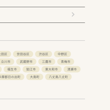
大田区
世田谷区
渋谷区
中野区
立川市
武蔵野市
三鷹市
青梅市
福生市
狛江市
東大和市
清瀬市
多摩郡日の出町
大島町
八丈島八丈町