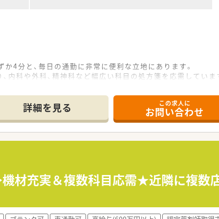
ずか4分と、毎日の通勤に非常に便利な立地にあります。
り、内科や外科、精神科など幅広い科目の処方箋を応需していま
、薬剤師1.5名と事務員3名の体制でゆとりを持って対応してい
この求人に
詳細を見る
お問い合わせ
しており、完全週休2日制の土日祝休みが大きな魅力です。
と非常に少なく、残業代は1分単位でしっかり支給されます。
く、協力体制があるため長期休暇も取得しやすい環境です。
LINEなどを活用した業務効率化を積極的に推進しています。
負担で支援しており、社員の継続的なスキルアップを後押ししま
～≫機材充実＆複数科目応需★近隣に複数
考え、残業時間の削減や有給休暇の取得を会社全体で奨励してい
ブランク可
車通勤可
高給与(600万円以上)
認定薬剤師取得