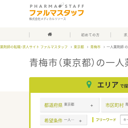
株式会社メディカルリソース
初めての方
求
薬剤師の転職・求人サイト ファルマスタッフ
東京都
青梅市
一人薬剤師
青梅市（東京都）の一人
エリア
で探
都道府県
市区町村
東京都
希望条件
一人薬剤師
フリーワード