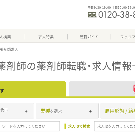
平日9：30-19：00 土日10：00-19：
人検索
求人特集
転職ガイド
ファル
薬剤師
の薬剤師転職・求人情報
す
業種
雇用形態 / 給
青梅市
を選ぶ
求人IDで検索