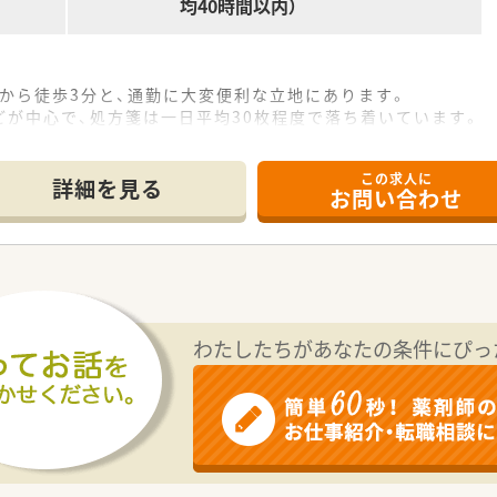
均40時間以内）
」から徒歩3分と、通勤に大変便利な立地にあります。
が中心で、処方箋は一日平均30枚程度で落ち着いています。
1名のため、ご自身のペースで業務に取り組めます。
この求人に
て】
詳細を見る
お問い合わせ
主体性を持って業務に取り組める方を歓迎いたします。
地域の患者様へ丁寧な対応ができる方を求めています。
忙期でも業務時間が長引くことはほぼありません。
曜祝日の完全週休2.5日制を導入しております。
対応がないため、外来の調剤業務に集中できます。
わたしたちがあなたの条件にぴっ
マはなく、自主性を大切にする伸びやかな社風です。
清潔感にあふれる薬局で気持ちよく働くことができます。
ているため、薬剤師業務に専念できる体制が整っています。