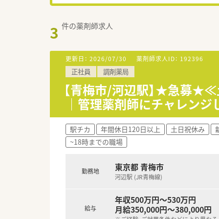
件の薬剤師求人
3
更新日：
2026/07/30
薬剤師求人ID：
192396
正社員
調剤薬局
【青梅市/河辺駅】★急募★
｜管理薬剤師にチャレンジ
駅チカ
年間休日120日以上
土日祝休み
~18時までの職場
東京都 青梅市
勤務地
河辺駅 (JR青梅線)
年収500万円～530万円
月給350,000円～380,000円
給与