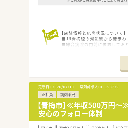
※ご経験・ご就業条件などにより異なる
【店舗情報と応需状況について】
■JR青梅線の河辺駅から徒歩わ
■総合病院の門前に位置してお
■1日の処方箋枚数は約30枚で
【勤務実態について】
■年間休日は120日以上を確保
■月の平均残業時間は6.8時間
■有給休暇の消化率は86%と高
更新日：
2026/07/10
薬剤師求人ID：
193729
【こんな取り組みをしています】
正社員
調剤薬局
■ICT事業にも注力しており、
■認定薬剤師の取得を全額会社
【青梅市】≪年収500万円
■従業員の働きやすさを第一に
安心のフォロー体制
駅チカ
週休2.5日以上
週32h以上
新卒可