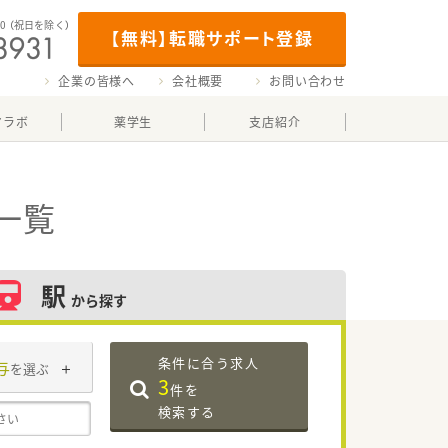
00
（祝日を除く）
【無料】転職サポート登録
企業の皆様へ
会社概要
お問い合わせ
マラボ
薬学生
支店紹介
一覧
駅
から探す
条件に合う求人
与
を選ぶ
3
件を
検索する