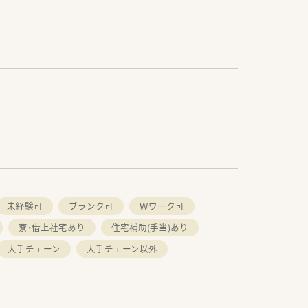
未経験可
ブランク可
Ｗワーク可
寮・借上社宅あり
住宅補助(手当)あり
大手チェーン
大手チェーン以外