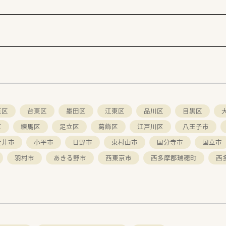
京区
台東区
墨田区
江東区
品川区
目黒区
区
練馬区
足立区
葛飾区
江戸川区
八王子市
金井市
小平市
日野市
東村山市
国分寺市
国立市
羽村市
あきる野市
西東京市
西多摩郡瑞穂町
西