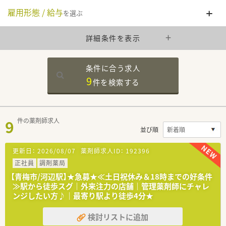
雇用形態 / 給与
を選ぶ
詳細条件を表示
条件に合う求人
9
件を
検索する
9
件の薬剤師求人
並び順
更新日：
2026/08/07
薬剤師求人ID：
192396
正社員
調剤薬局
【青梅市/河辺駅】★急募★≪土日祝休み＆18時までの好条件
≫駅から徒歩スグ｜外来注力の店舗｜管理薬剤師にチャレ
ンジしたい方♪｜最寄り駅より徒歩4分★
検討リストに追加