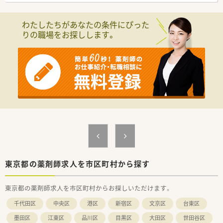
【キャリアアップ・スキルアップ】
◆自社内に教育部を持ち、中途を含む新入社員研修を実施してい
ます
わたしたちがあなたの条件にぴった
講師は現場で働く方が兼任しているため、実践で役立つ知識を
りの職場をお探しします。
身に着けることができます
◆座学だけでなく、ディスカッションなど実践形式での研修も実
施
東京都の薬剤師求人を市区町村から探す
東京都の薬剤師求人を市区町村からお探しいただけます。
千代田区
中央区
港区
新宿区
文京区
台東区
墨田区
江東区
品川区
目黒区
大田区
世田谷区