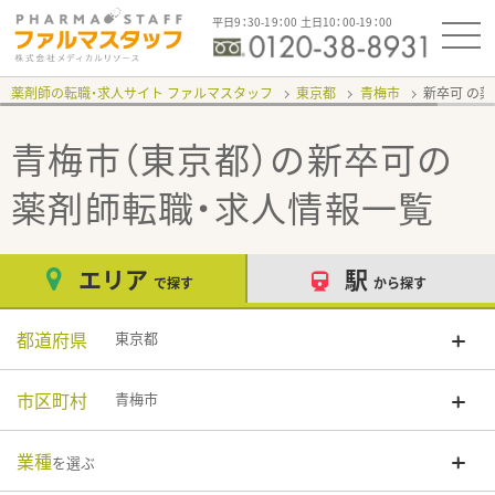
平日9：30-19：00 土日10：00-19：00
薬剤師の転職・求人サイト ファルマスタッフ
東京都
青梅市
新卒可
青梅市（東京都）の新卒可
の
薬剤師転職・求人情報一覧
エリア
駅
で探す
から探す
都道府県
東京都
市区町村
青梅市
業種
を選ぶ