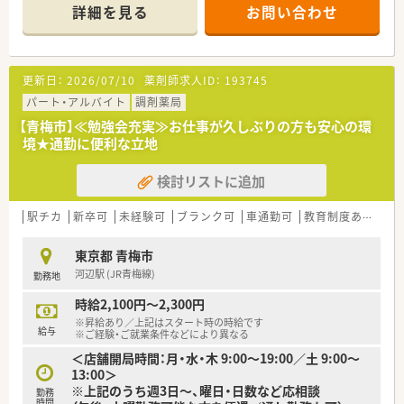
病診薬連携を強化することで、地域にお住いの患者様に高度な医
詳細を見る
お問い合わせ
療の提供を実現しています。
○全店「同一の機械・システム」を採用しており、且つ処方箋の応
需内容が多岐にわたる（敷地内・病院門前・医療モール・CL門前）
ので、スキルUPしたい方にはお勧めもです。
更新日：
2026/07/10
薬剤師求人ID：
193745
○長期就業＆自己研讃を続ける事で給与があがる仕組みになっ
ており、将来的に高年収も狙う事が出来ます。
パート・アルバイト
調剤薬局
○インターネットを使って処方薬の飲み方を遠隔指導する「オン
【青梅市】≪勉強会充実≫お仕事が久しぶりの方も安心の環
ライン服薬指導」、今後も病院の「敷地内薬局」の推進、女性客の
境★通勤に便利な立地
取り込みを狙う店舗でデザインの一新。
M&Aによる店舗拡大と業界のリーディングカンパニーとして成
検討リストに追加
長を続けています。
○どの店舗も、最新システムが整っています！
駅チカ
新卒可
未経験可
ブランク可
車通勤可
教育制度あり
＼福利厚生／
〇「社員第一主義」を掲げている同社では、福利厚生面が手厚く
東京都 青梅市
年間休日120日以上、「連続休暇制度（年に1回、最大9連休を取得
河辺駅 (JR青梅線)
勤務地
できる制度）」等
プライベートも充実出来る様にワークライフバランスを後押し
時給2,100円～2,300円
してくれる制度が充実しています。
※昇給あり／上記はスタート時の時給です
〇社員割引制度、財形貯蓄制度、スポーツジム優待等が受けられ
給与
※ご経験・ご就業条件などにより異なる
る他、提携の保養施設は全国に40ヵ所あります。
＜店舗開局時間：月・水・木 9:00～19:00／土 9:00～
〇産休・育休・時短勤務者2,097人以上等、どれも業界トップクラ
13:00＞
スの実績!
※上記のうち週3日～、曜日・日数など応相談
勤務
産休、育休取得はもちろんのこと、育児短時間勤務制度を実施
時間