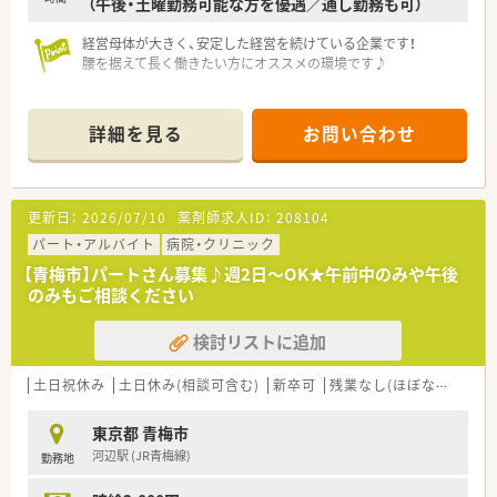
（午後・土曜勤務可能な方を優遇／通し勤務も可）
育児休業より復帰後、1日最大2時間短縮して勤務できる制度で
す。
経営母体が大きく、安定した経営を続けている企業です！
法律では3歳までですが、同社では小学校就学時までの期間利用
腰を据えて長く働きたい方にオススメの環境です♪
可能♪
詳細を見る
お問い合わせ
更新日：
2026/07/10
薬剤師求人ID：
208104
パート・アルバイト
病院・クリニック
【青梅市】パートさん募集♪週2日～OK★午前中のみや午後
のみもご相談ください
検討リストに追加
土日祝休み
土日休み(相談可含む)
新卒可
残業なし(ほぼなし含む)
東京都 青梅市
河辺駅 (JR青梅線)
勤務地