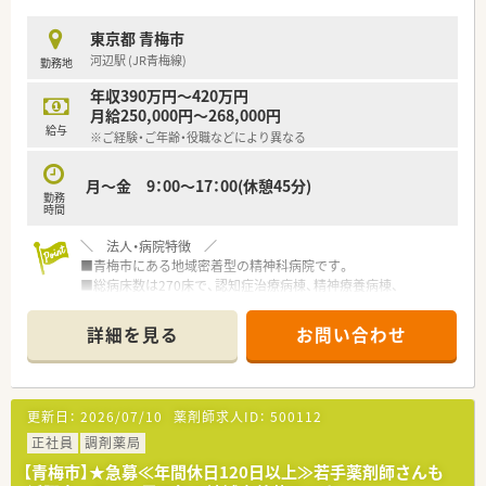
東京都 青梅市
河辺駅 (JR青梅線)
勤務地
年収390万円～420万円
月給250,000円～268,000円
給与
※ご経験・ご年齢・役職などにより異なる
月～金 9：00～17：00(休憩45分)
勤務
時間
＼ 法人・病院特徴 ／
■青梅市にある地域密着型の精神科病院です。
■総病床数は270床で、認知症治療病棟、精神療養病棟、
精神科急性期治療病棟、精神一般病棟がございます。
■精神科の急性期・慢性期の治療と社会復帰支援に注力している
詳細を見る
お問い合わせ
ため、平均在院日数が短いのことも特徴です。
■長期入院患者を地域社会へ退院させる社会復帰活動の一環と
して、
精神科グループホーム、訪問介護事業を開設されています。
更新日：
2026/07/10
薬剤師求人ID：
500112
■薬剤師は常勤3名在籍。複数名体制です。
正社員
調剤薬局
＼ 求人オススメポイント ／
【青梅市】★急募≪年間休日120日以上≫若手薬剤師さんも
■希少な土日祝休み♪