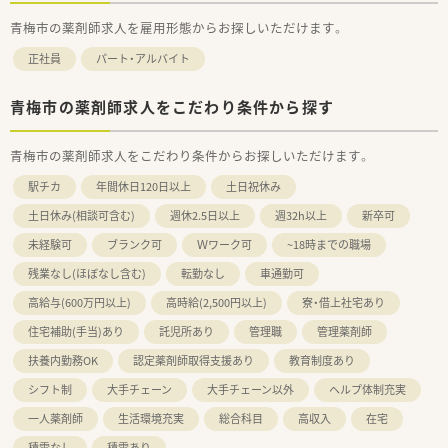
青梅市の薬剤師求人を雇用形態からお探しいただけます。
正社員
パート・アルバイト
青梅市の薬剤師求人をこだわり条件から探す
青梅市の薬剤師求人をこだわり条件からお探しいただけます。
駅チカ
年間休日120日以上
土日祝休み
土日休み(相談可含む)
週休2.5日以上
週32h以上
新卒可
未経験可
ブランク可
Ｗワーク可
~18時までの職場
残業なし(ほぼなし含む)
転勤なし
車通勤可
高給与(600万円以上)
高時給(2,500円以上)
寮・借上社宅あり
住宅補助(手当)あり
託児所あり
管理職
管理薬剤師
扶養内勤務OK
認定薬剤師取得支援あり
教育制度あり
シフト制
大手チェーン
大手チェーン以外
ヘルプ体制充実
一人薬剤師
生活環境充実
総合科目
高収入
在宅
積雪なし
積雪あり