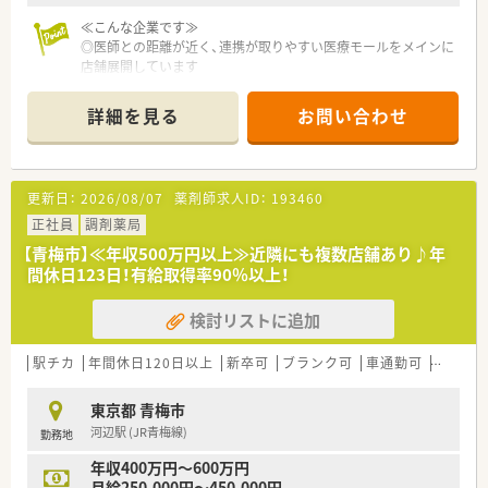
≪こんな企業です≫
◎医師との距離が近く、連携が取りやすい医療モールをメインに
店舗展開しています
◎マネジメントをはじめ、薬の研究や研修担当、人事担当など、
様々なキャリアパスがあります
詳細を見る
お問い合わせ
◎独立支援制度あり！将来ご自身のお店を持ちたいとお考えの方
にもおすすめです
更新日：
2026/08/07
薬剤師求人ID：
193460
正社員
調剤薬局
【青梅市】≪年収500万円以上≫近隣にも複数店舗あり♪年
間休日123日！有給取得率90％以上！
検討リストに追加
駅チカ
年間休日120日以上
新卒可
ブランク可
車通勤可
高給与(
東京都 青梅市
河辺駅 (JR青梅線)
勤務地
年収400万円～600万円
月給250,000円～450,000円