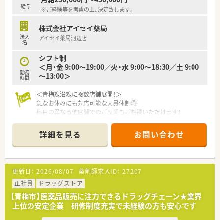
給与
※ご経験等を考慮の上、決定致します。
株式会社アイセイ薬局
法人
アイセイ薬局河辺店
名
シフト制
＜月・金 9:00～19:00／火・水 9:00～18:30／土 9:00
勤務
～13:00＞
時間
＜青梅線沿線に複数店舗展開！＞
急なお休みにも対応可能な人員体制◎
科目の異なる他店舗でのご就業もご相談いただけます！
大手ならではの充実の教育・研修制度をご用意！
詳細を見る
お問い合わせ
新卒採用も積極的に実施しています♪
調剤未経験の方や、ブランクから復帰される方にもオススメの薬
局です。
更新日：
2026/08/07
薬剤師求人ID：
27207
正社員
ドラッグストア
【青梅市】医薬品販売に注力できるドラッグチェーン★業界
上位の安定企業 研修制度充実で未経験の方も安心です