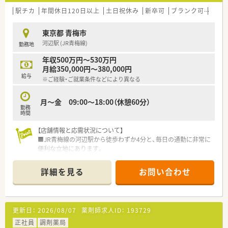
駅チカ
年間休日120日以上
土日祝休み
新卒可
ブランク可
住宅補
東京都 青梅市
河辺駅 (JR青梅線)
勤務地
年収500万円～530万円
月給350,000円～380,000円
給与
※ご経験・ご就業条件などにより異なる
月～金 09:00～18:00（休憩60分）
勤務
時間
【店舗情報と応需状況について】
■JR青梅線の河辺駅から徒歩わずか4分と、毎日の通勤に非常に
便利な立地にあります。
■総合病院の門前に位置しており、内科や外科、精神科など幅広
い科目の処方箋を応需しています。
詳細を見る
お問い合わせ
■1日の処方箋枚数は約30枚で、薬剤師1.5名と事務員3名の体制
でゆとりを持って対応しています。
【勤務実態について】
更新日：
2026/08/07
薬剤師求人ID：
193729
■年間休日は120日以上を確保しており、完全週休2日制の土日
祝休みが大きな魅力です。
正社員
調剤薬局