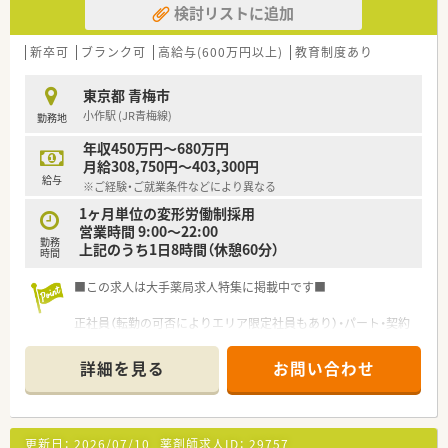
検討リストに追加
新卒可
ブランク可
高給与(600万円以上)
教育制度あり
東京都 青梅市
小作駅 (JR青梅線)
勤務地
年収450万円～680万円
月給308,750円～403,300円
給与
※ご経験・ご就業条件などにより異なる
1ヶ月単位の変形労働制採用
営業時間 9:00～22:00
勤務
上記のうち1日8時間（休憩60分）
時間
■この求人は大手薬局求人特集に掲載中です■
正社員（転勤の可否によりエリア限定社員もあり）・パート・契約
社員等、ご就業形態もご自身のライフスタイルに合わせて選んで
いただけます♪
詳細を見る
お問い合わせ
更新日：
2026/07/10
薬剤師求人ID：
29757