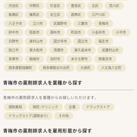
渋谷区
中野区
杉並区
豊島区
北区
荒川区
板橋区
練馬区
足立区
葛飾区
江戸川区
八王子市
立川市
武蔵野市
三鷹市
青梅市
府中市
昭島市
調布市
町田市
小金井市
小平市
日野市
東村山市
国分寺市
国立市
福生市
狛江市
東大和市
清瀬市
東久留米市
武蔵村山市
多摩市
稲城市
羽村市
あきる野市
西東京市
西多摩郡瑞穂町
西多摩郡日の出町
大島町
八丈島八丈町
青梅市の薬剤師求人を業種から探す
青梅市の薬剤師求人を業種からお探しいただけます。
調剤薬局
病院・クリニック
企業
ドラッグストア
ドラッグストア(調剤あり)
その他
青梅市の薬剤師求人を雇用形態から探す