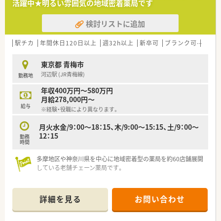
活躍中★明るい雰囲気の地域密着薬局です
■日勤のみ・残業ほぼございません！
■薬剤師2～3名体制
検討リストに追加
駅チカ
年間休日120日以上
週32h以上
新卒可
ブランク可
車通
東京都 青梅市
河辺駅 (JR青梅線)
勤務地
年収400万円～580万円
月給278,000円～
給与
※経験・役職により異なります。
月火水金/9：00～18：15、木/9:00～15:15、土/9：00～
12：15
勤務
時間
多摩地区や神奈川県を中心に地域密着型の薬局を約60店舗展開
している老舗チェーン薬局です。
【ライフワークバランス】
◆年間休日は123日以上！
詳細を見る
お問い合わせ
◆産休育休の取得者は多数、復帰率も90％以上です