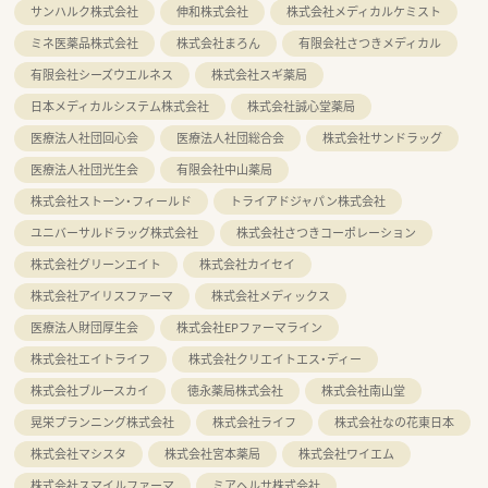
サンハルク株式会社
伸和株式会社
株式会社メディカルケミスト
ミネ医薬品株式会社
株式会社まろん
有限会社さつきメディカル
有限会社シーズウエルネス
株式会社スギ薬局
日本メディカルシステム株式会社
株式会社誠心堂薬局
医療法人社団回心会
医療法人社団総合会
株式会社サンドラッグ
医療法人社団光生会
有限会社中山薬局
株式会社ストーン・フィールド
トライアドジャパン株式会社
ユニバーサルドラッグ株式会社
株式会社さつきコーポレーション
株式会社グリーンエイト
株式会社カイセイ
株式会社アイリスファーマ
株式会社メディックス
医療法人財団厚生会
株式会社EPファーマライン
株式会社エイトライフ
株式会社クリエイトエス・ディー
株式会社ブルースカイ
徳永薬局株式会社
株式会社南山堂
晃栄プランニング株式会社
株式会社ライフ
株式会社なの花東日本
株式会社マシスタ
株式会社宮本薬局
株式会社ワイエム
株式会社スマイルファーマ
ミアヘルサ株式会社