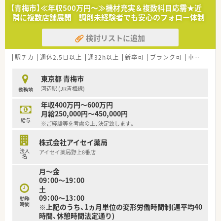
■月の平均残業時間は6.8時間と非常に少なく、残業代は1分単位
【青梅市】≪年収500万円～≫機材充実＆複数科目応需★近
でしっかり支給されます。
隣に複数店舗展開 調剤未経験者でも安心のフォロー体制
■有給休暇の消化率は86%と高く、協力体制があるため長期休
暇も取得しやすい環境です。
検討リストに追加
【こんな取り組みをしています】
■ICT事業にも注力しており、LINEなどを活用した業務効率化を
駅チカ
週休2.5日以上
週32h以上
新卒可
ブランク可
車通勤可
積極的に推進しています。
■認定薬剤師の取得を全額会社負担で支援しており、社員の継続
東京都 青梅市
的なスキルアップを後押しします。
河辺駅 (JR青梅線)
勤務地
■従業員の働きやすさを第一に考え、残業時間の削減や有給休暇
の取得を会社全体で奨励しています。
年収400万円～600万円
月給250,000円～450,000円
給与
※ご経験等を考慮の上、決定致します。
株式会社アイセイ薬局
法人
アイセイ薬局野上8番店
名
月～金
09：00～19：00
土
09：00～13：00
勤務
時間
※上記のうち、1ヵ月単位の変形労働時間制(週平均40
時間、休憩時間法定通り)