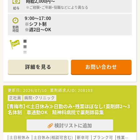
時給2,000円～
※ご経験・ご年齢・役職などにより異なる
給与
9：00～17：00
※シフト制
勤務
※週2日～OK
時間
■
■
■
■
詳細を見る
お問い合わせ
更新日：
2026/07/10
薬剤師求人ID：
208103
正社員
病院・クリニック
【青梅市】≪土日休み≫日勤のみ・残業ほぼなし！薬剤師2～3
名体制 車通勤OK 精神科病院で薬剤師募集
検討リストに追加
土日祝休み
土日休み(相談可含む)
新卒可
ブランク可
残業なし(ほぼなし含む)