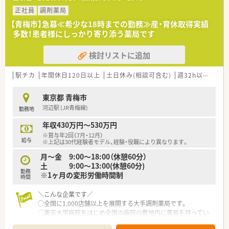
正社員
調剤薬局
【青梅市】急募≪希少な18時までの勤務≫産・育休取得実績
多数！患者様にしっかり寄り添う薬局です
検討リストに追加
駅チカ
年間休日120日以上
土日休み(相談可含む)
週32h以上
新卒
東京都 青梅市
河辺駅 (JR青梅線)
勤務地
年収430万円～530万円
※賞与年2回（7月・12月）
給与
※上記は30代経験者モデル、経験・役職により異なります。
月～金 9:00～18:00（休憩60分）
土 9:00～13:00(休憩60分)
勤務
※1ヶ月の変形労働時間制
時間
＼こんな企業です／
○全国に1,000店舗以上を展開する大手調剤薬局です。
○東京大学病院をはじめ全国の病院の敷地内に薬局を持ってい
ます。