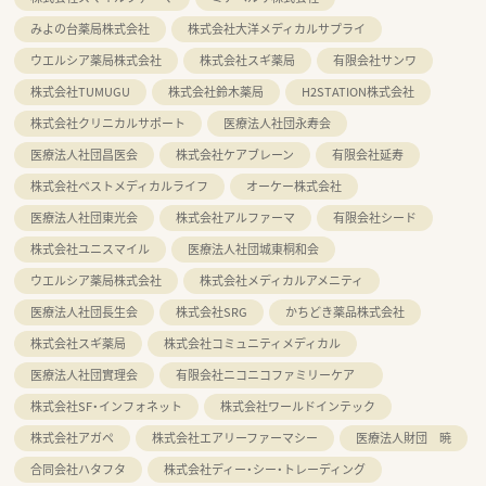
みよの台薬局株式会社
株式会社大洋メディカルサプライ
ウエルシア薬局株式会社
株式会社スギ薬局
有限会社サンワ
株式会社TUMUGU
株式会社鈴木薬局
H2STATION株式会社
株式会社クリニカルサポート
医療法人社団永寿会
医療法人社団昌医会
株式会社ケアブレーン
有限会社延寿
株式会社ベストメディカルライフ
オーケー株式会社
医療法人社団東光会
株式会社アルファーマ
有限会社シード
株式会社ユニスマイル
医療法人社団城東桐和会
ウエルシア薬局株式会社
株式会社メディカルアメニティ
医療法人社団長生会
株式会社SRG
かちどき薬品株式会社
株式会社スギ薬局
株式会社コミュニティメディカル
医療法人社団實理会
有限会社ニコニコファミリーケア
株式会社SF・インフォネット
株式会社ワールドインテック
株式会社アガペ
株式会社エアリーファーマシー
医療法人財団 暁
合同会社ハタフタ
株式会社ディー・シー・トレーディング