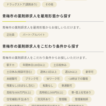
ドラッグストア(調剤あり)
その他
青梅市の薬剤師求人を雇用形態から探す
青梅市の薬剤師求人を雇用形態からお探しいただけます。
正社員
パート・アルバイト
青梅市の薬剤師求人をこだわり条件から探す
青梅市の薬剤師求人をこだわり条件からお探しいただけます。
駅チカ
年間休日120日以上
土日祝休み
土日休み(相談可含む)
週休2.5日以上
週32h以上
新卒可
未経験可
ブランク可
Ｗワーク可
~18時までの職場
残業なし(ほぼなし含む)
転勤なし
車通勤可
高給与(600万円以上)
高時給(2,500円以上)
寮・借上社宅あり
住宅補助(手当)あり
託児所あり
管理職
管理薬剤師