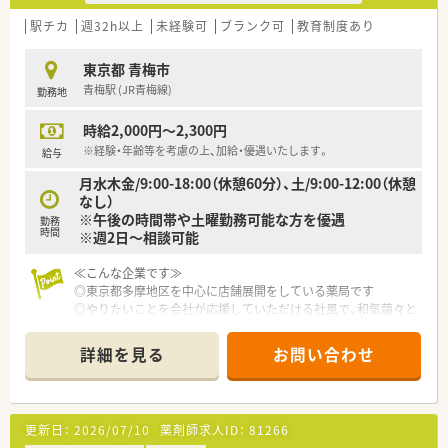
駅チカ
週32h以上
未経験可
ブランク可
教育制度あり
東京都 青梅市
青梅駅 (JR青梅線)
勤務地
時給2,000円～2,300円
※経験・年齢等を考慮の上、加給・優遇いたします。
給与
月水木金/9:00-18:00（休憩60分）、土/9:00-12:00（休憩
なし）
※午後の時間帯や土曜勤務可能な方を優遇
勤務
時間
※週2日～相談可能
≪こんな企業です≫
◎東京都多摩地区を中心に店舗展開をしている薬局です
◎やりたいことを会社が応援していただける社風で、和気藹々と
した雰囲気で、社員の自主性を重んじています。
◎無借金経営で優良認定をされており、長期的にご就業いただけ
詳細を見る
お問い合わせ
ます
更新日：
2026/07/10
薬剤師求人ID：
81266