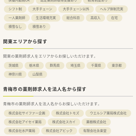
扶養内勤務OK
認定薬剤師取得支援あり
教育制度あり
シフト制
大手チェーン
大手チェーン以外
ヘルプ体制充実
一人薬剤師
生活環境充実
総合科目
高収入
在宅
積雪なし
積雪あり
関東エリアから探す
関東の薬剤師求人をエリアからお探しいただけます。
茨城県
栃木県
群馬県
埼玉県
千葉県
東京都
神奈川県
山梨県
青梅市の薬剤師求人を法人名から探す
青梅市の薬剤師求人を法人名からお探しいただけます。
株式会社サイファー企画
株式会社トモズ
ウエルシア薬局株式会社
株式会社アイセイ薬局
株式会社スカイ
薬樹株式会社
株式会社水戸薬局
株式会社アビック
有限会社永楽堂