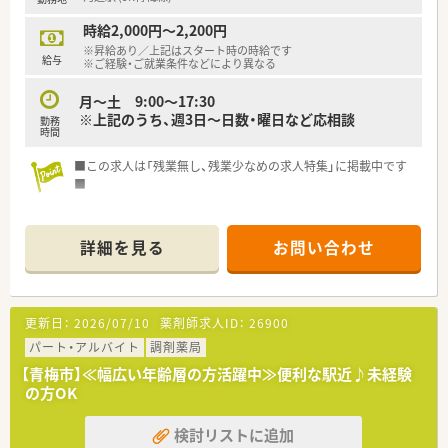
時給2,000円～2,200円
※昇給あり／上記はスタート時の時給です
給与
※ご経験・ご就業条件などにより異なる
月～土 9:00～17:30
※上記のうち、週3日～日数・曜日など応相談
勤務
時間
■この求人は「残業無し、残業少なめの求人特集」に掲載中です
■
詳細を見る
お問い合わせ
更新日：
2026/07/10
薬剤師求人ID：
26900
パート・アルバイト
調剤薬局
【青梅市】≪幅広い年齢層の方活躍中≫便利な駅近♪未経験
の方OK
検討リストに追加