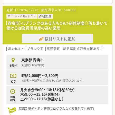
更新日：
2026/07/10
薬剤師求人ID：
500111
パート・アルバイト
調剤薬局
【青梅市】≪ブランクのある方もOK≫研修制度◎落ち着いて
働ける従業員満足度の高い薬局
検討リストに追加
週32h以上
ブランク可
車通勤可
認定薬剤師取得支援あり
教育制
東京都 青梅市
河辺駅 (JR青梅線)
勤務地
時給2,000円～2,300円
※経験・年齢等を考慮の上、加給・優遇いたします。
給与
月火水金/9:00～18:15（休憩60分）
木/9:00～15:15（休憩分）
勤務
土/9:00～12:15（休憩なし）
時間
階層別研修や新人研修プログラムなど教育制度も充実！