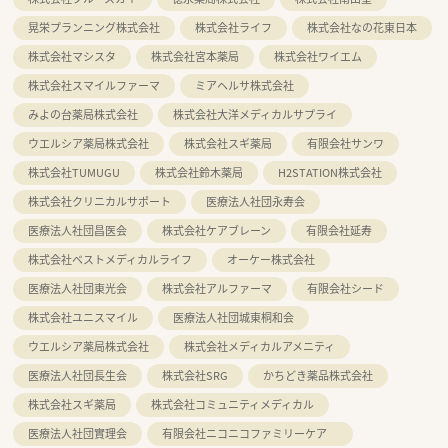
晃栄プランニング株式会社
株式会社ライフ
株式会社なの花東日本
株式会社マシスタ
株式会社宮本薬局
株式会社ワイエム
株式会社スマイルファーマ
ミアヘルサ株式会社
みよの台薬局株式会社
株式会社大洋メディカルサプライ
ウエルシア薬局株式会社
株式会社スギ薬局
有限会社サンワ
株式会社TUMUGU
株式会社鈴木薬局
H2STATION株式会社
株式会社クリニカルサポート
医療法人社団永寿会
医療法人社団昌医会
株式会社ケアブレーン
有限会社延寿
株式会社ベストメディカルライフ
オーケー株式会社
医療法人社団東光会
株式会社アルファーマ
有限会社シード
株式会社ユニスマイル
医療法人社団城東桐和会
ウエルシア薬局株式会社
株式会社メディカルアメニティ
医療法人社団長生会
株式会社SRG
かちどき薬品株式会社
株式会社スギ薬局
株式会社コミュニティメディカル
医療法人社団實理会
有限会社ニコニコファミリーケア