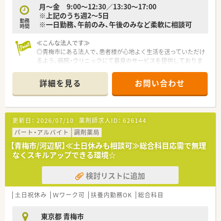
月～金 9:00～12:30／13:30～17:00
※上記のうち週2～5日
勤務
※一日勤務、午前のみ、午後のみなど柔軟に相談可
時間
≪こんな法人です≫
◎青梅市にある法人で、患者様が心地よく生活を送っていただけ
るよう、病院・クリニックにて最良のサービスを提供しておりま
す。
◎患者様やご家族の方が安心していただけるよう、病院一体とな
詳細を見る
お問い合わせ
ったチーム医療を提供できる病院づくりを行っております。
≪病院特徴≫
◎希少な土日祝日休みの求人です！
更新日：
2026/07/10
薬剤師求人ID：
626144
◎調剤・監査業務の他、病棟業務やDI業務、各種委員会活動にも
参加することができます。
パート・アルバイト
調剤薬局
◎残業も少ないため、メリハリをつけて働くことができます！
【青梅市/河辺駅】≪土日休みも相談可≫総合科目応需で無理
なくスキルアップできる環境☆
検討リストに追加
土日祝休み
Ｗワーク可
扶養内勤務OK
総合科目
東京都 青梅市