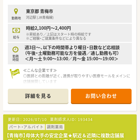
東京都 青梅市
河辺駅 (JR青梅線)
勤務地
時給2,100円～2,400円
※昇給あり／上記はスタート時の時給です
給与
※ご経験・ご就業条件などにより異なる
週3日～、以下の時間帯より曜日・日数など応相談
（午後・土曜勤務可能な方を優遇／通し勤務も可）
勤務
＜月～土 9:00～13:00／月～金 15:00～19:00＞
時間
≪こんな企業です≫
◎医師との距離が近く、連携が取りやすい医療モールをメインに
店舗展開しています
◎マネジメントをはじめ、薬の研究や研修担当、人事担当など、
様々なキャリアパスがあります
詳細を見る
お問い合わせ
◎独立支援制度あり！将来ご自身のお店を持ちたいとお考えの方
にもおすすめです
更新日：
2026/07/10
薬剤師求人ID：
193434
パート・アルバイト
調剤薬局
【青梅市】母体大手の安定企業★駅近＆近隣に複数店舗展