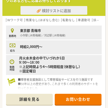
クのある方もご応募お待ちしております
検討リストに追加
Ｗワーク可
残業なし(ほぼなし含む)
転勤なし
車通勤可
扶養内勤務OK
東京都 青梅市
小作駅 (JR青梅線)／河辺駅 (JR青梅線)
勤務地
時給2,000円～
給与
月火水木金の中でいづれか1日
9：00～18：00
※上記時間より4～5時間程度（休憩なし）
勤務
時間
※固定曜日
■障害者支援施設として障害福祉サービスを行う施設です
■50年以上の歴史があり、これまで多くの利用者のサポートを
行ってきました
■障害を持っている方が安心して笑顔で過ごせるよう、また地域
移行が可能になるよう、一人ひとり個別に支援をしていきます
詳細を見る
お問い合わせ