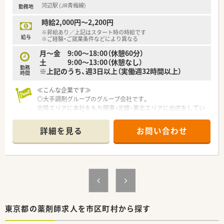
河辺駅 (JR青梅線)
勤務地
時給2,000円～2,200円
※昇給あり／上記はスタート時の時給です
給与
※ご経験・ご就業条件などにより異なる
月〜金 9:00〜18:00（休憩60分）
土 9:00〜13:00（休憩なし）
勤務
※上記のうち、週3日以上（実働週32時間以上）
時間
≪こんな企業です≫
◎大手調剤グループのグループ会社です。
北陸エリアに本社をもち関東・北陸・東北エリアに出店をしてい
ます。
◎広範囲のエリアに店舗展開をしていますが、転居を伴う異動は
詳細を見る
お問い合わせ
基本ございません。
◎ひとり当たりの対応数を無理なく設定していて、諸条件につい
ても長くご勤務いただけてるように配慮されています。
東京都の薬剤師求人を市区町村から探す