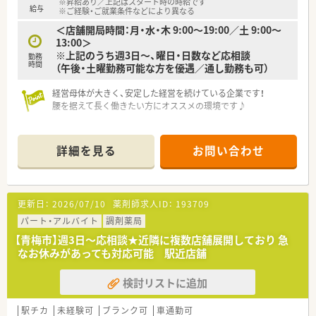
※昇給あり／上記はスタート時の時給です
給与
※ご経験・ご就業条件などにより異なる
＜店舗開局時間：月・水・木 9:00～19:00／土 9:00～
13:00＞
※上記のうち週3日～、曜日・日数など応相談
勤務
時間
（午後・土曜勤務可能な方を優遇／通し勤務も可）
経営母体が大きく、安定した経営を続けている企業です！
腰を据えて長く働きたい方にオススメの環境です♪
詳細を見る
お問い合わせ
更新日：
2026/07/10
薬剤師求人ID：
193709
パート・アルバイト
調剤薬局
【青梅市】週3日～応相談★近隣に複数店舗展開しており 急
なお休みがあっても対応可能 駅近店舗
検討リストに追加
駅チカ
未経験可
ブランク可
車通勤可