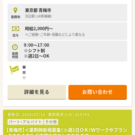
東京都 青梅市
河辺駅 (JR青梅線)
勤務地
時給2,000円～
※ご経験・ご年齢・役職などにより異なる
給与
9：00～17：00
※シフト制
勤務
※週2日～OK
時間
■
■
■
■
詳細を見る
お問い合わせ
更新日：
2026/07/10
薬剤師求人ID：
415793
パート・アルバイト
その他
【青梅市】≪薬剤師新規募集！≫週1日ＯＫ！Ｗワークやブラン