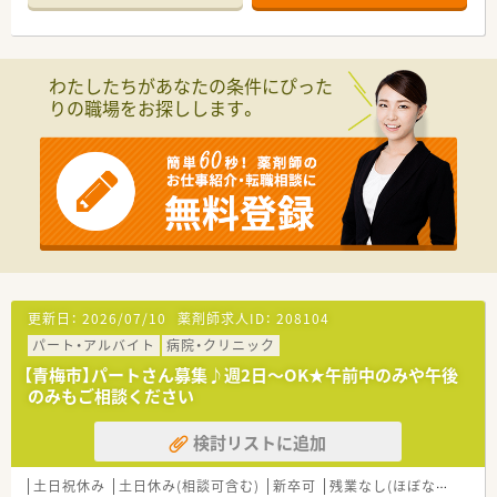
にもおすすめです
わたしたちがあなたの条件にぴった
りの職場をお探しします。
更新日：
2026/07/10
薬剤師求人ID：
208104
パート・アルバイト
病院・クリニック
【青梅市】パートさん募集♪週2日～OK★午前中のみや午後
のみもご相談ください
検討リストに追加
土日祝休み
土日休み(相談可含む)
新卒可
残業なし(ほぼなし含む)