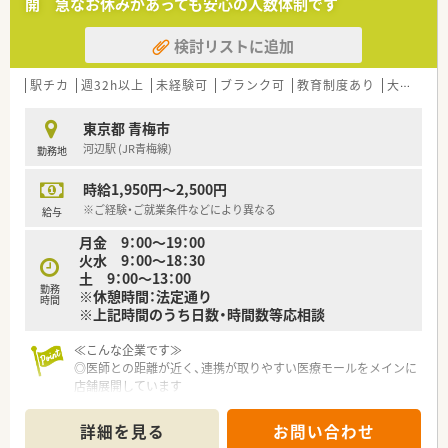
開 急なお休みがあっても安心の人数体制です
検討リストに追加
駅チカ
週32h以上
未経験可
ブランク可
教育制度あり
大手チェーン
東京都 青梅市
河辺駅 (JR青梅線)
勤務地
時給1,950円～2,500円
※ご経験・ご就業条件などにより異なる
給与
月金 9：00～19：00
火水 9：00～18：30
土 9：00～13：00
勤務
※休憩時間：法定通り
時間
※上記時間のうち日数・時間数等応相談
≪こんな企業です≫
◎医師との距離が近く、連携が取りやすい医療モールをメインに
店舗展開しています
◎マネジメントをはじめ、薬の研究や研修担当、人事担当など、
様々なキャリアパスがあります
詳細を見る
お問い合わせ
◎独立支援制度あり！将来ご自身のお店を持ちたいとお考えの方