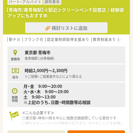
パート・アルバイト
調剤薬局
【青梅市/東青梅駅】≪駅近≫クリーンベンチ設置店♪経験値
アップにもおすすめ
検討リストに追加
駅チカ
ブランク可
認定薬剤師取得支援あり
教育制度あり
大手チ
東京都 青梅市
東青梅駅 (JR青梅線)
勤務地
時給2,000円～2,300円
※ご経験・ご就業条件などにより異なる
給与
月・金 9:00～20:00
火・水・木 9:00～19:00
土 9:00～13:00
勤務
時間
※上記のうち、日数・時間数等応相談
≪こんな企業です≫
◎東京都・神奈川県を中心に複数店舗展開している薬局です
◎様々なキャリアパスが用意されており、やりたいことを支援し
てくれる環境です