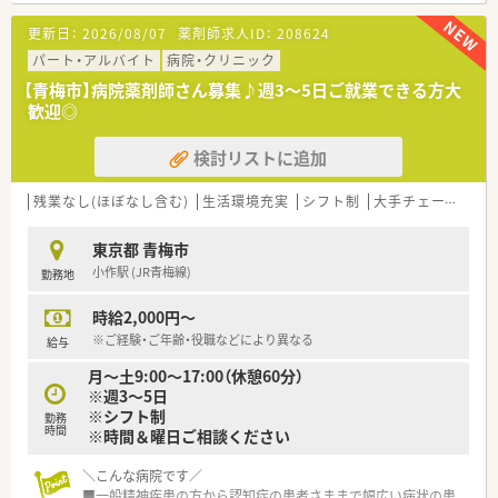
更新日：
2026/08/07
薬剤師求人ID：
208624
＼こんな薬局です／
■総合病院門前の薬局で幅広い科目を勉強できます♪
パート・アルバイト
病院・クリニック
■完全土日祝休みの店舗でプライベートも充実！
【青梅市】病院薬剤師さん募集♪週3～5日ご就業できる方大
■河辺駅より徒歩4分の好立地です★
歓迎◎
検討リストに追加
残業なし(ほぼなし含む)
生活環境充実
シフト制
大手チェーン以外
東京都 青梅市
小作駅 (JR青梅線)
勤務地
時給2,000円～
※ご経験・ご年齢・役職などにより異なる
給与
月～土9:00～17:00（休憩60分）
※週3～5日
※シフト制
勤務
時間
※時間＆曜日ご相談ください
＼こんな病院です／
■一般精神疾患の方から認知症の患者さままで幅広い病状の患