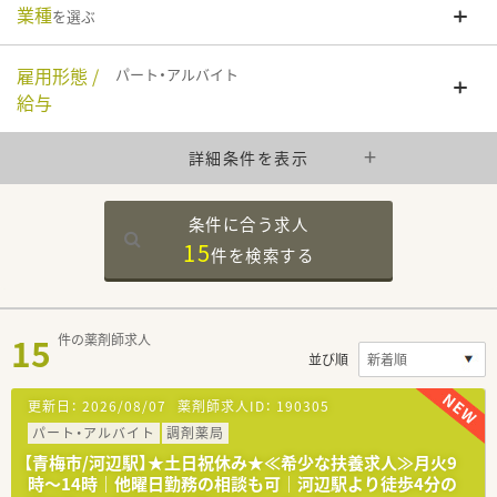
業種
を選ぶ
雇用形態 /
パート・アルバイト
給与
詳細条件を表示
条件に合う求人
15
件を
検索する
15
件の薬剤師求人
並び順
更新日：
2026/08/07
薬剤師求人ID：
190305
パート・アルバイト
調剤薬局
【青梅市/河辺駅】★土日祝休み★≪希少な扶養求人≫月火9
時～14時｜他曜日勤務の相談も可｜河辺駅より徒歩4分の