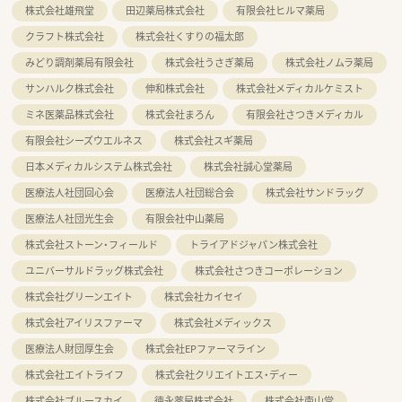
株式会社雄飛堂
田辺薬局株式会社
有限会社ヒルマ薬局
クラフト株式会社
株式会社くすりの福太郎
みどり調剤薬局有限会社
株式会社うさぎ薬局
株式会社ノムラ薬局
サンハルク株式会社
伸和株式会社
株式会社メディカルケミスト
ミネ医薬品株式会社
株式会社まろん
有限会社さつきメディカル
有限会社シーズウエルネス
株式会社スギ薬局
日本メディカルシステム株式会社
株式会社誠心堂薬局
医療法人社団回心会
医療法人社団総合会
株式会社サンドラッグ
医療法人社団光生会
有限会社中山薬局
株式会社ストーン・フィールド
トライアドジャパン株式会社
ユニバーサルドラッグ株式会社
株式会社さつきコーポレーション
株式会社グリーンエイト
株式会社カイセイ
株式会社アイリスファーマ
株式会社メディックス
医療法人財団厚生会
株式会社EPファーマライン
株式会社エイトライフ
株式会社クリエイトエス・ディー
株式会社ブルースカイ
徳永薬局株式会社
株式会社南山堂