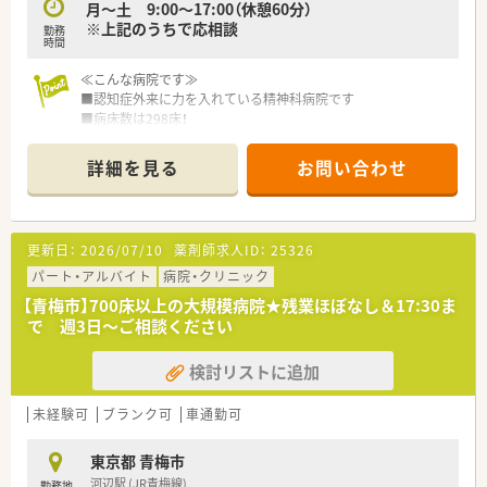
月～土 9:00～17:00（休憩60分）
※上記のうちで応相談
勤務
時間
≪こんな病院です≫
■認知症外来に力を入れている精神科病院です
■病床数は298床！
■電子カルテや多くの機材を導入しているため、業務効率化にも
力をいれております
詳細を見る
お問い合わせ
≪業務内容≫
■入院患者の調剤がメイン。薬歴管理、持参薬の鑑別等も行いま
す。
更新日：
2026/07/10
薬剤師求人ID：
25326
■病棟での服薬指導も行っていただきます。
パート・アルバイト
病院・クリニック
≪おすすめポイント≫
【青梅市】700床以上の大規模病院★残業ほぼなし＆17:30ま
■車通勤可能です。
で 週3日～ご相談ください
■病院未経験の方も歓迎！
■土曜日休みもOK！
検討リストに追加
ご家庭との両立を希望されている方にもオススメです。
未経験可
ブランク可
車通勤可
東京都 青梅市
河辺駅 (JR青梅線)
勤務地