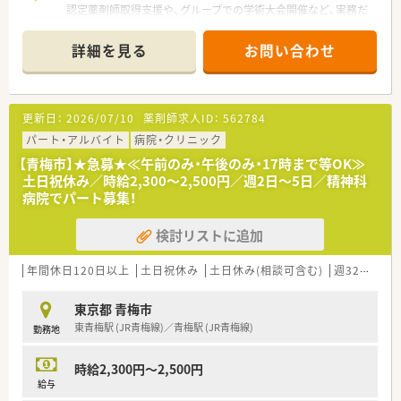
認定薬剤師取得支援や、グループでの学術大会開催など、実務だ
けでなく体系的に業務に必要な知識を身に付けることができま
す。
詳細を見る
お問い合わせ
更新日：
2026/07/10
薬剤師求人ID：
562784
パート・アルバイト
病院・クリニック
【青梅市】★急募★≪午前のみ・午後のみ・17時まで等OK≫
土日祝休み／時給2,300～2,500円／週2日～5日／精神科
病院でパート募集！
検討リストに追加
年間休日120日以上
土日祝休み
土日休み(相談可含む)
週32h以上
東京都 青梅市
東青梅駅 (JR青梅線)／青梅駅 (JR青梅線)
勤務地
時給2,300円～2,500円
給与