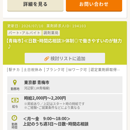
◎薬剤師としてはもちろんのこと、接客・サービスのプロとして
詳細を見る
お問い合わせ
の研修も豊富！
客室乗務員を招いたマナー講習など人間性を高めてくれる内容
もあります。
更新日：
2026/07/10
薬剤師求人ID：
194103
パート・アルバイト
調剤薬局
【青梅市】≪日数・時間応相談≫体制◎で働きやすいのが魅力
♪
検討リストに追加
駅チカ
土日祝休み
ブランク可
Ｗワーク可
認定薬剤師取得支援あり
東京都 青梅市
河辺駅 (JR青梅線)
勤務地
時給2,000円～2,200円
※昇給あり／上記はスタート時の時給です
給与
※ご経験・ご就業条件などにより異なる
＜月～金 9:00～18:00＞
上記のうち週3日～日数・時間応相談
勤務
時間