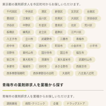
東京都の薬剤師求人を市区町村からお探しいただけます。
千代田区
中央区
港区
新宿区
文京区
台東区
墨田区
江東区
品川区
目黒区
大田区
世田谷区
渋谷区
中野区
杉並区
豊島区
北区
荒川区
板橋区
練馬区
足立区
葛飾区
江戸川区
八王子市
立川市
武蔵野市
三鷹市
青梅市
府中市
昭島市
調布市
町田市
小金井市
小平市
日野市
東村山市
国分寺市
国立市
福生市
狛江市
東大和市
清瀬市
東久留米市
武蔵村山市
多摩市
稲城市
羽村市
あきる野市
西東京市
西多摩郡瑞穂町
西多摩郡日の出町
大島町
八丈島八丈町
青梅市の薬剤師求人を業種から探す
青梅市の薬剤師求人を業種からお探しいただけます。
調剤薬局
病院・クリニック
企業
ドラッグストア