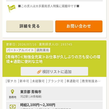
■この求人は大手薬局求人特集に掲載中です■
詳細を見る
お問い合わせ
更新日：
2026/07/10
薬剤師求人ID：
193745
パート・アルバイト
調剤薬局
【青梅市】≪勉強会充実≫お仕事が久しぶりの方も安心の環
境★通勤に便利な立地
検討リストに追加
駅チカ
新卒可
未経験可
ブランク可
車通勤可
教育制度あり
東京都 青梅市
河辺駅 (JR青梅線)
勤務地
時給2,100円～2,300円