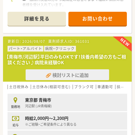
者様を受け入れています。
■病床数374床、都内有数の精神科病院です。
■2病院、老健を2施設、クリニックを運営しておりお互い連携し
詳細を見る
お問い合わせ
て患者様対応ができるよう協業されています。
■院内は明るく、広々とした造りとなっており、大変綺麗です。
■採用は施設ごととなる為、異動はございません。
■飲食店が点在し、住宅街が広がる立地です。帰宅時の食事やリ
更新日：
2026/08/07
薬剤師求人ID：
361031
フレッシュにも最適なエリアです。
パート・アルバイト
病院・クリニック
＼就業環境／
【青梅市/河辺駅】平日のみもOKです！扶養内希望の方もご相
■診療科目は精神科を中心に内科、歯科など。
談ください♪病院未経験OK
■午前中は外来対応、午後は入院患者さんの対応がメインとなり
ます。
検討リストに追加
■17時定時で残業はほぼございません。
プラベートとの両立も◎
■無料駐車場完備、専用送迎バスがございます。
土日祝休み
土日休み(相談可含む)
ブランク可
車通勤可
扶養内勤務OK
■院内託児所完備、子育てと両立も可能な職場環境です。
東京都 青梅市
＼業務内容／
河辺駅 (JR青梅線)
勤務地
■入院患者様の調剤、監査、お薬セット
■外来患者様の調剤、監査、服薬指導（40人/日程度）
時給2,000円～2,200円
■医薬品管理、医薬品情報管理
※ご経験・ご希望条件により異なる
給与