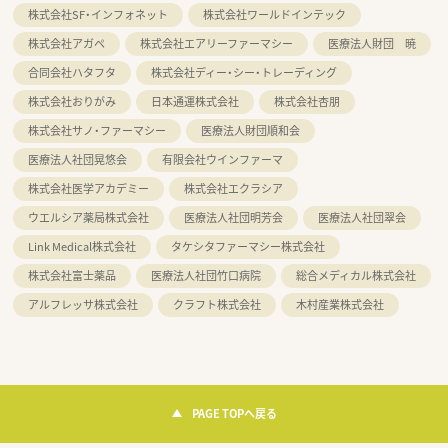
株式会社SF・インフォネット
株式会社ワールドインテック
株式会社アガペ
株式会社エアリーファーマシー
医療法人財団 暁
合同会社ハタフタ
株式会社ディー・シー・トレーディング
株式会社おりがみ
日本通運株式会社
株式会社杏朋
株式会社サノ・ファーマシー
医療法人財団順和会
医療法人社団晃悠会
有限会社ウインファーマ
株式会社医学アカデミー
株式会社エクラシア
ウエルシア薬局株式会社
医療法人社団明芳会
医療法人社団翠会
Link Medical株式会社
タケシタファーマシー株式会社
株式会社富士薬品
医療法人社団竹口病院
総合メディカル株式会社
アルフレッサ株式会社
クラフト株式会社
木村産業株式会社
PAGE TOPへ戻る