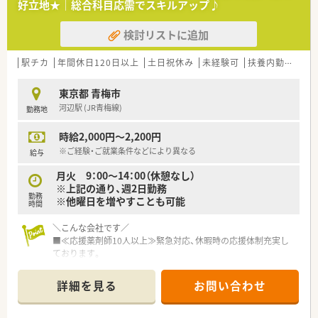
好立地★｜総合科目応需でスキルアップ♪
検討リストに追加
駅チカ
年間休日120日以上
土日祝休み
未経験可
扶養内勤務OK
東京都 青梅市
河辺駅 (JR青梅線)
勤務地
時給2,000円～2,200円
※ご経験・ご就業条件などにより異なる
給与
月火 9：00～14：00（休憩なし）
※上記の通り、週2日勤務
勤務
※他曜日を増やすことも可能
時間
＼こんな会社です／
■≪応援薬剤師10人以上≫緊急対応、休暇時の応援体制充実し
ております。
（ラウンダー8人、ブロック長4人、本部8人の薬剤師応援あり）
■年間離職率一桁なので働きやすい環境が整っています。
詳細を見る
お問い合わせ
■ご希望があれば転勤も可能♪
生活環境の変化等による転勤希望お気軽にご相談ください
■ドクターとの関係性を重視し、医院との関係も良好です。