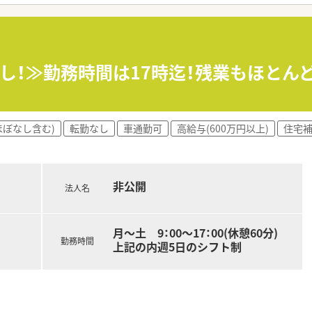
く、協力体制があるため長期休暇も取得しやすい環境です。
LINEなどを活用した業務効率化を積極的に推進しています。
負担で支援しており、社員の継続的なスキルアップを後押ししま
なし！≫勤務時間は17時迄！残業もほと
考え、残業時間の削減や有給休暇の取得を会社全体で奨励してい
ほぼなし含む)
転勤なし
車通勤可
高給与(600万円以上)
住宅補
非公開
法人名
月～土 9：00～17：00(休憩60分)
勤務時間
上記の内週5日のシフト制