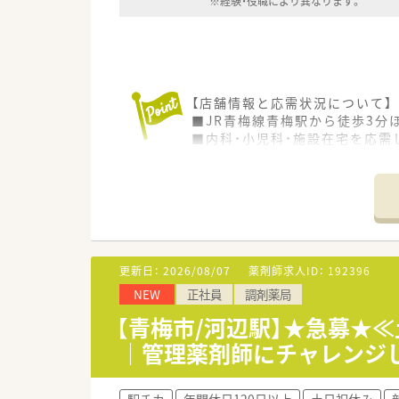
※経験・役職により異なります。
【店舗情報と応需状況について】
■JR青梅線青梅駅から徒歩3分
■内科・小児科・施設在宅を応需
■常勤薬剤師3名、非常勤1名、
【求人情報について】
■給与は経験や役職に応じて40
■年間休日は123日と豊富で調
■奨学金返済支援制度や家賃補
更新日：
2026/08/07
薬剤師求人ID：
192396
【勤務実態について】
NEW
正社員
調剤薬局
■変形労働制を採用しており週平
■月平均残業時間は7.7時間と
【青梅市/河辺駅】★急募★
■有給休暇の取得率は60％超で
｜管理薬剤師にチャレンジ
駅チカ
年間休日120日以上
土日祝休み