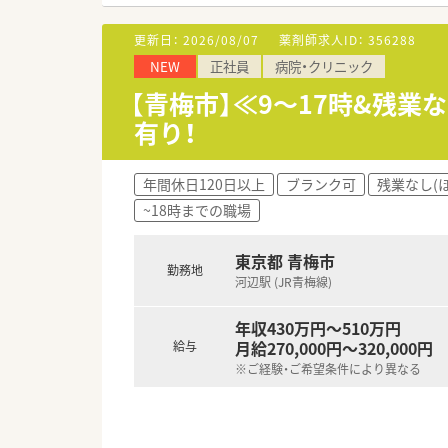
■有給休暇の消化率は86%と高
更新日：
2026/08/07
薬剤師求人ID：
356288
【こんな取り組みをしています】
NEW
正社員
病院・クリニック
■ICT事業にも注力しており、
■認定薬剤師の取得を全額会社
【青梅市】≪9～17時&残業
■従業員の働きやすさを第一に
有り！
年間休日120日以上
ブランク可
残業なし(
~18時までの職場
東京都 青梅市
勤務地
河辺駅 (JR青梅線)
年収430万円～510万円
月給270,000円～320,000円
給与
※ご経験・ご希望条件により異なる