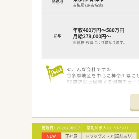
勤務地
■病院経験をお持ちのお方歓迎
青梅駅 (JR青梅線)
年収400万円～580万円
月給278,000円～
給与
※経験・役職により異なります。
≪こんな会社です≫
◎多摩地区を中心に神奈川県に
60店舗以上展開する調剤チェー
◎薬剤師1人あたりの処方箋枚数
≪ライフワークバランス・福利厚
◎年間休日は123日以上、有給
◎産休育休の取得者は多数、復帰
≪勉強会の充実・キャリアアッ
更新日：
2026/08/07
薬剤師求人ID：
547921
◎自社内に教育部を持ち、中途
NEW
正社員
ドラッグストア(調剤あり)
◎講師は現場で働く方が兼任し