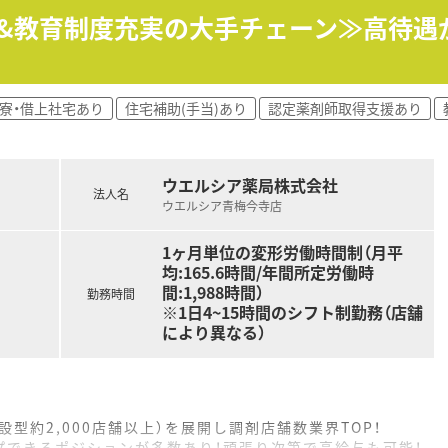
ションなど実践形式での研修も実施しており、インプット・アウ
生&教育制度充実の大手チェーン≫高待遇が
研修があり、企業風土ややり方などを習得しながらスタートでき
ープン型勉強会、グループ内学術大会など研修制度も充実して
寮・借上社宅あり
住宅補助(手当)あり
認定薬剤師取得支援あり
均80枚(2022年7月時点)応需しております。
応しており、幅広い業務を経験することができます。
ウエルシア薬局株式会社
そして会社をより良くしていきたいと考えている人！
法人名
ウエルシア青梅今寺店
いただける社風があり、社員一人ひとりの自主性を重視しており
1ヶ月単位の変形労働時間制（月平
均:165.6時間/年間所定労働時
間:1,988時間）
勤務時間
※1日4~15時間のシフト制勤務（店舗
により異なる）
設型約2,000店舗以上）を展開し調剤店舗数業界TOP！
プできるポジションが多数あり！頑張り次第で高給与も可能！