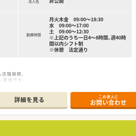
非公開
いたします。
法人名
月火木金 09:00～18:30
水 09:00～17:00
土 09:00～12:30
勤務時間
※上記のうち一日4～8時間、週40時
間以内シフト制
※休憩 法定通り
も店舗展開、
ン薬局です。
は平均20枚以下に抑えており、しっかりと患者様に向き合える
この求人に
生≫
詳細を見る
お問い合わせ
休暇も取得しやすい環境です！
率も90％以上です！
プ≫
を含む新入社員研修を実施しています。
ているため、実践で役立つ知識を身に着けることができます