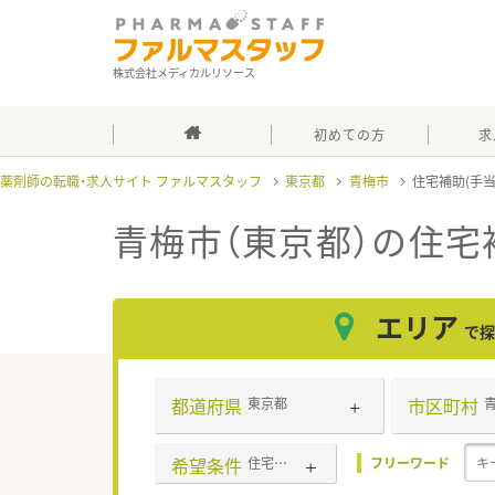
株式会社メディカルリソース
初めての方
求
薬剤師の転職・求人サイト ファルマスタッフ
東京都
青梅市
住宅補助(手
青梅市（東京都）の住宅
エリア
で探
都道府県
市区町村
東京都
希望条件
住宅補助(手当)あり
フリーワード