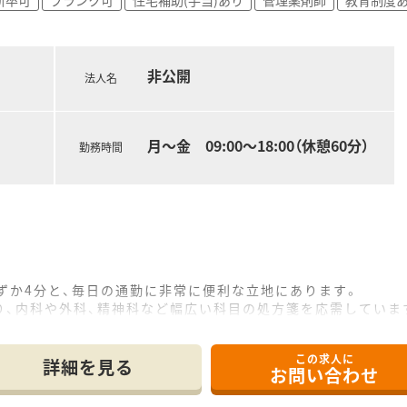
非公開
法人名
月～金 09:00～18:00（休憩60分）
勤務時間
ずか4分と、毎日の通勤に非常に便利な立地にあります。
り、内科や外科、精神科など幅広い科目の処方箋を応需していま
、薬剤師1.5名と事務員3名の体制でゆとりを持って対応してい
この求人に
詳細を見る
お問い合わせ
しており、完全週休2日制の土日祝休みが大きな魅力です。
と非常に少なく、残業代は1分単位でしっかり支給されます。