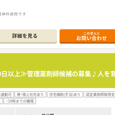
精神科病院です
入しているため、業務効率化にも力をいれております
この求人に
詳細を見る
お問い合わせ
とんどないのため、プライベートとの両立がしやすい環境です♪
ことができ、予定に合わせて柔軟にお休みも取得可能。
！
が9歳になる迄時短勤務での就業が可能です♪
歴管理、持参薬の鑑別等も行います。
20日以上≫管理薬剤師候補の募集♪人を
ただきます。
ます。(例)医療安全委員会、感染対策防止委員会 等
車通勤可
寮・借上社宅あり
住宅補助(手当)あり
認定薬剤師取得支
実
~18時までの職場
トとの両立をしたい方