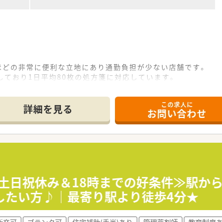
ほどの非常に便利な立地にあり通勤負担が少ない店舗です。
しており1日平均80枚の処方箋に対応しています。
事務2名が在籍し、薬剤師は常時2～3名体制で業務にあたってい
この求人に
詳細を見る
お問い合わせ
0万円から580万円までが検討可能であり、昇給賞与もあります
整休暇5日を合わせており、有給休暇とは別で取得が可能です。
助制度があり、特に青梅店勤務の場合は月3万円の支援を受けら
均40時間勤務で、年間休日は123日以上と非常に豊富です。
非常に少なく、時間外手当は1分単位で確実に支給されます。
≪土日祝休み＆18時までの好条件≫駅か
、平均取得日数は10.1日と非常に休みを取りやすい環境です。
したい方♪｜最寄り駅より徒歩4分★
新卒可
ブランク可
住宅補助(手当)あり
管理薬剤師
教育制度