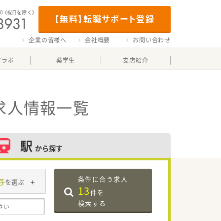
00
（祝日を除く）
【無料】転職サポート登録
企業の皆様へ
会社概要
お問い合わせ
マラボ
薬学生
支店紹介
求人情報一覧
駅
から探す
条件に合う求人
与
を選ぶ
13
件を
検索する