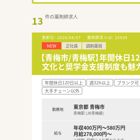
件の薬剤師求人
13
更新日：
2026/08/07
薬剤師求人ID：
25939
NEW
正社員
調剤薬局
【青梅市/青梅駅】年間休日1
文化と奨学金支援制度も魅
年間休日120日以上
週32h以上
ブランク可
大手チェーン以外
東京都 青梅市
勤務地
青梅駅 (JR青梅線)
年収400万円～580万円
月給278,000円～
給与