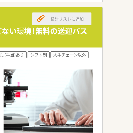
検討リストに追加
す。
んどない環境！無料の送迎バス
ます。
助(手当)あり
シフト制
大手チェーン以外