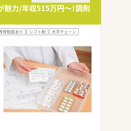
トプットできるような環境があります。
魅力/年収515万円～！調剤
ます。
います。
教育制度あり
シフト制
大手チェーン
ます。