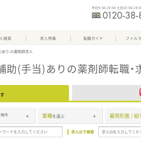
平日9：30-19：00 土日10：00-19：
人検索
求人特集
転職ガイド
ファル
当)あり
補助(手当)あり
の薬剤師転職・
す
業種
雇用形態 / 給
青梅市
を選ぶ
求人IDで検索