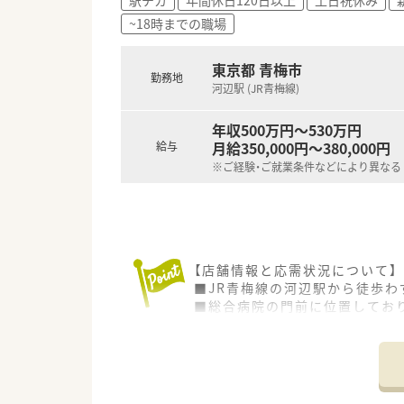
~18時までの職場
東京都 青梅市
勤務地
河辺駅 (JR青梅線)
年収500万円～530万円
月給350,000円～380,000円
給与
※ご経験・ご就業条件などにより異なる
【店舗情報と応需状況について】
■JR青梅線の河辺駅から徒歩わ
■総合病院の門前に位置してお
■1日の処方箋枚数は約30枚で
【勤務実態について】
■年間休日は120日以上を確保
■月の平均残業時間は6.8時間