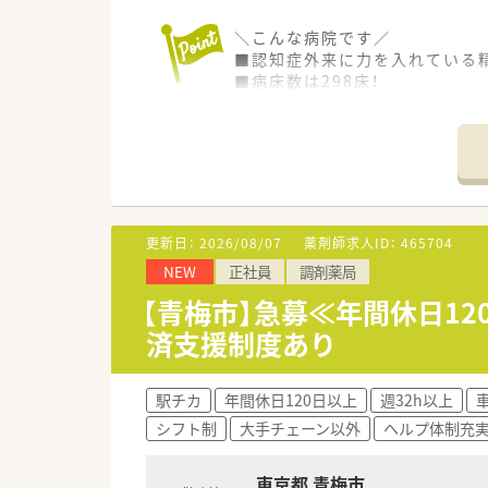
＼こんな病院です／
■認知症外来に力を入れている
■病床数は298床！
■電子カルテや多くの機材を導
＼こんな働き方です／
■勤務時間が17時迄！残業もほ
■有休を1時間単位で使用する
■最寄駅から無料の送迎バスあり
■産休・育休取得者多数！お子様
更新日：
2026/08/07
薬剤師求人ID：
465704
NEW
正社員
調剤薬局
＼こんな業務内容です／
■入院患者の調剤がメイン。薬
【青梅市】急募≪年間休日1
■病棟での服薬指導も行ってい
済支援制度あり
■当直なし！
■委員会活動にもご参加いただけ
駅チカ
年間休日120日以上
週32h以上
＼こんな方におすすめです／
シフト制
大手チェーン以外
ヘルプ体制充
■17時迄の勤務を希望される方
■残業がない環境でプライベー
■夜勤なしの環境で働きたい方
東京都 青梅市