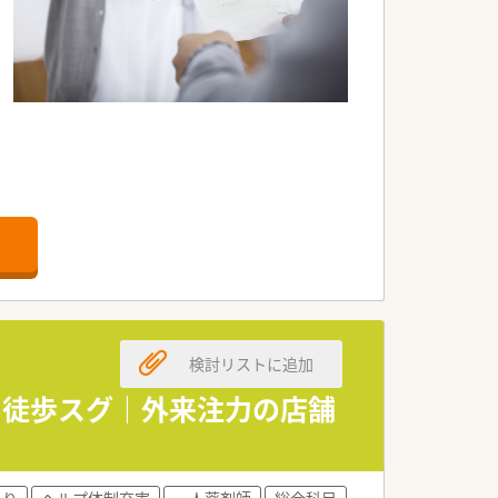
ます。
。
れます。
検討リストに追加
ら徒歩スグ｜外来注力の店舗
あり
ヘルプ体制充実
一人薬剤師
総合科目