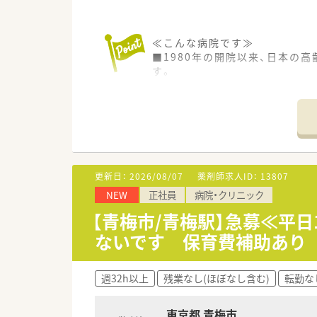
≪こんな病院です≫
■1980年の開院以来、日本の
す。
■メディアやビジネス誌でも「
≪おすすめポイント≫
■勤務時間は17：30まで！
■残業はほとんどないため、プ
■病院での勤務経験がない方で
■医師・看護師・介護スタッフ・
更新日：
2026/08/07
薬剤師求人ID：
13807
■マイカー通勤・送迎バス利用
NEW
正社員
病院・クリニック
【青梅市/青梅駅】急募≪平
ないです 保育費補助あり
週32h以上
残業なし(ほぼなし含む)
転勤な
東京都 青梅市