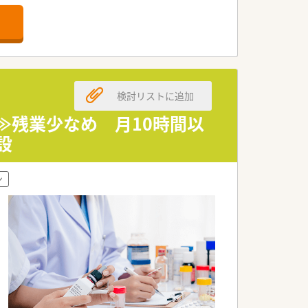
検討リストに追加
。
≫残業少なめ 月10時間以
設
いる企業です。
ン
。
せています。
。
おります。