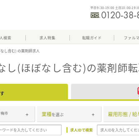
平日9：30-19：00 土日10：00-19：
人検索
求人特集
転職ガイド
ファル
ぼなし含む)
なし(ほぼなし含む)
の薬剤師転
す
業種
雇用形態 / 給
青梅市
を選ぶ
求人IDで検索