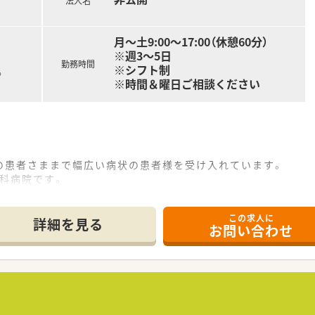
法人名
月～土9:00～17:00（休憩60分）
※週3～5日
勤務時間
※シフト制
る
※時間＆曜日ご相談ください
の患者さままで幅広い病状の患者様を受け入れています。
神科病院です。
ックを運営しておりお互い連携して患者様対応ができるよう協業
となっており、大変綺麗です。
この求人に
動はございません。
詳細を見る
お問い合わせ
がる立地です。帰宅時の食事やリフレッシュにも最適なエリアで
科、歯科など。
院患者さんの対応がメインとなります。
ません。