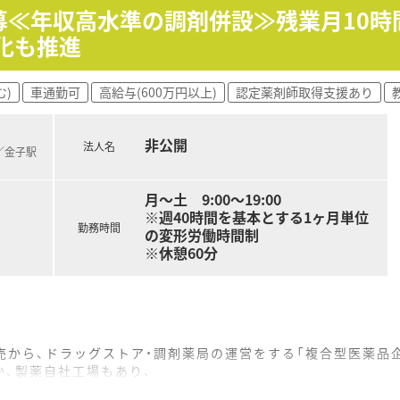
急募≪年収高水準の調剤併設≫残業月10
化も推進
む)
車通勤可
高給与(600万円以上)
認定薬剤師取得支援あり
非公開
法人名
)／金子駅
月～土 9:00～19:00
※週40時間を基本とする1ヶ月単位
勤務時間
の変形労働時間制
※休憩60分
売から、ドラッグストア・調剤薬局の運営をする「複合型医薬品
か、製薬自社工場もあり、
新薬の開発まで行っている会社は珍しく、他にはない特徴です