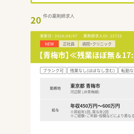
件の薬剤師求人
20
更新日：
2026/08/07
薬剤師求人ID：
25733
NEW
正社員
病院・クリニック
【青梅市】≪残業ほぼ無＆1
ブランク可
残業なし(ほぼなし含む)
転勤な
東京都 青梅市
勤務地
河辺駅 (JR青梅線)
年収450万円～600万円
給与
※昇給年1回、賞与年2回
※ご経験・ご年齢・役職などにより異な