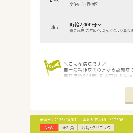
勤務地
小作駅 (JR青梅線)
時給2,000円～
給与
※ご経験・ご年齢・役職などにより異な
＼こんな病院です／
■一般精神疾患の方から認知症
■病床数374床、都内有数の精
■2病院、老健を2施設、クリニ
■院内は明るく、広々とした造り
■採用は施設ごととなる為、異
■飲食店が点在し、住宅街が広
＼就業環境／
■診療科目は精神科を中心に内
更新日：
2026/08/07
薬剤師求人ID：
207508
■午前中は外来対応、午後は入
NEW
正社員
病院・クリニック
■17時定時で残業はほぼござい