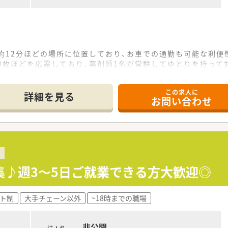
率的にピッキングサポートに入ることができ、
きる環境となっています。
ておりますが、
約12分ほどの場所に位置しており、お車での通勤も可能な利便
ているので全国転勤や転居を伴う異動はございません。
0枚ほどを応需しており、薬剤師1名が常駐してゆとりを持って
宅から60分圏内が条件となります。
たる処方箋を取り扱うため、幅広い知識を習得しながら地域密
この求人に
詳細を見る
お問い合わせ
から10時間程度と非常に少なく、仕事とプライベートのメリハ
のキャリアアップに合わせた研修や「e-learning」補助
ており、有給休暇の平均消化率も高く、実質的には年間123日
ハワイでの研修もあり、
と分離申請されているため、営業時間が深夜に及ぶような過度
と言われるアメリカのドラッグストアから学びに行く機会もござ
無二の企業形態であるため、自社製品を通じて患者様に貢献で
ムが積極的に導入されており、物理的な負担を軽減しながら最先
集♪週3～5日ご就業できる方大歓迎◎
何かあれば相談しよう」と頼られる存在になれることが、日々の
ト制
大手チェーン以外
~18時までの職場
非公開