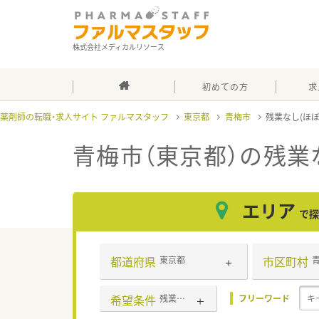
株式会社メディカルリソース
初めての方
求
薬剤師の転職・求人サイト ファルマスタッフ
東京都
青梅市
残業なし(ほ
青梅市（東京都）の残業
エリア
で探
都道府県
市区町村
東京都
希望条件
残業なし(ほぼなし含む)
フリーワード