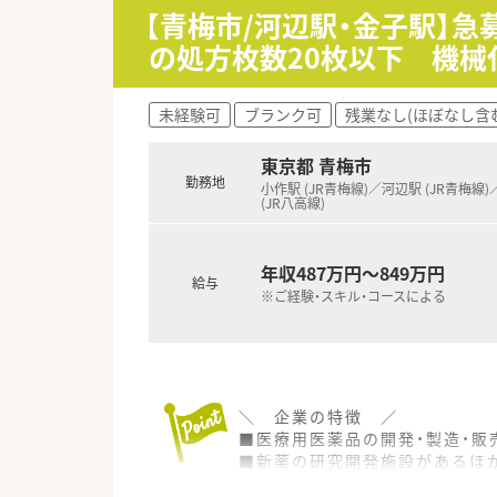
【青梅市/河辺駅・金子駅】
の処方枚数20枚以下 機械
未経験可
ブランク可
残業なし(ほぼなし含
東京都 青梅市
勤務地
小作駅 (JR青梅線)／河辺駅 (JR青梅線
(JR八高線)
年収487万円～849万円
給与
※ご経験・スキル・コースによる
＼ 企業の特徴 ／
■医療用医薬品の開発・製造・販
■新薬の研究開発施設があるほ
調剤薬局を運営している会社で