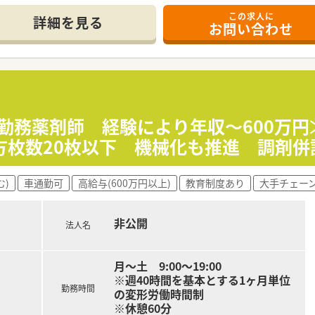
出店。
この求人に
調剤単独店の3パターンの店舗形態がございます。
詳細を見る
お問い合わせ
リニックモール型、医療ヴィレッジ型、
多様な店舗で経験を積むことが可能です。
離申請されているところがほとんどで、
配はございません。
時間程度となっており、プライベートと両立して働ける環境です
≪勤務薬剤師 経験により年収～600万円
枚数を20枚に設定！
方枚数20枚以下 機械化も推進 調剤併
境です。
2年連続取得しており、
業時間の管理が出来ているので、従業員の働きやすさが守られて
む)
車通勤可
高給与(600万円以上)
教育制度あり
大手チェー
児時短勤務制度は最長で小学校卒業まで等、
やすさが守られています。
取得！
非公開
法人名
て国から認められた証であり、女性の活躍を応援する企業です
 ／
月～土 9:00～19:00
音声入力システムを導入しており、薬歴入力による残業を軽減さ
※週40時間を基本とする1ヶ月単位
調剤室など、店舗需要に合わせた機械化を進めております。
勤務時間
の変形労働時間制
ンターを設置し処方箋入力を遠隔入力にてサポートしています
※休憩60分
い薬から棚割りを設定した導線を確保するなどの工夫をして