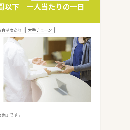
時間以下 一人当たりの一日
教育制度あり
大手チェーン
企業」です。
。