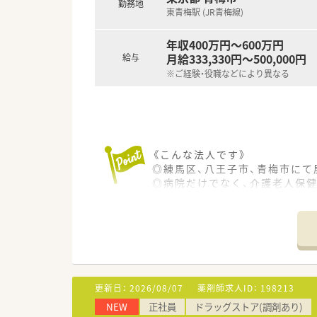
勤務地
東青梅駅 (JR青梅線)
年収400万円～600万円
月給333,330円～500,000円
給与
※ご経験・役職などにより異なる
《こんな法人です》
◎練馬区、八王子市、青梅市にて
◎病院だけでなく、介護老人保
◎院内にて患者様と一緒になっ
ex:演奏会、マグロ解体ショーな
《特徴・業務内容について》
◎調剤・監査をメインに行って
◎外来はほぼ全て院外処方のた
◎平日は17時までの就業のため
更新日：
2026/08/07
薬剤師求人ID：
198213
NEW
正社員
ドラッグストア(調剤あり)