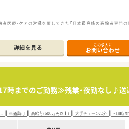
高齢者医療・ケアの常識を覆してきた「日本最高峰の高齢者専門
顧客感動を生む究極のサービス業としての病院」として度々取り
この求人に
詳細を見る
お問い合わせ
ライベートと両立しやすい環境です
もご相談可能！
リハビリ職との距離が近く、他職種と連携を図りながら患者様を
可♪
日17時までのご勤務≫残業・夜勤なし♪
し
車通勤可
高給与(600万円以上)
大手チェーン以外
~18時