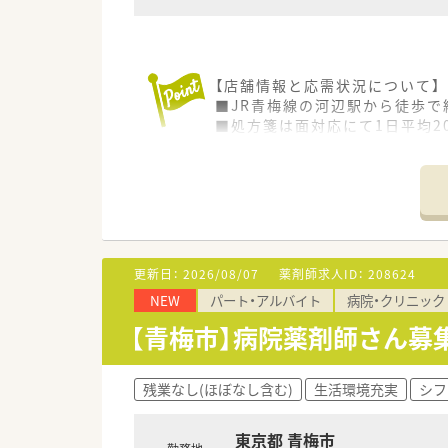
これにより現場の医療事務が効
薬剤師がより対人業務へ集中で
＼ 店舗異動について ／
【店舗情報と応需状況について】
■グループ全体で全国展開をし
■JR青梅線の河辺駅から徒歩で
各エリアをグループ内で統括し
■処方箋は面対応にて1日平均2
基本は関東圏内での配属でご自
■特定の科目に偏らず多岐にわ
＼ 研修制度について ／
【勤務実態について】
■研修制度が充実！
■月間の平均残業時間は6時間
新卒向けの研修は勿論のこと、各自
■年間休日は117日に設定され
また年に1回アメリカもしくは
■調剤室はドラッグストア売場
「日本の10年先の薬局経営」
更新日：
2026/08/07
薬剤師求人ID：
208624
【やりがい/おすすめポイント】
NEW
パート・アルバイト
病院・クリニック
■製薬自社工場を保有する唯一
■最新の調剤機器やITシステ
【青梅市】病院薬剤師さん募
■地域密着のインフラとして「
す。
残業なし(ほぼなし含む)
生活環境充実
シフ
東京都 青梅市