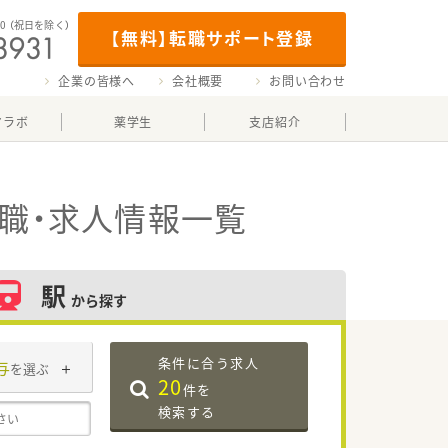
00
（祝日を除く）
【無料】転職サポート登録
企業の皆様へ
会社概要
お問い合わせ
マラボ
薬学生
支店紹介
職・求人情報一覧
駅
から探す
条件に合う求人
与
を選ぶ
20
件を
検索する