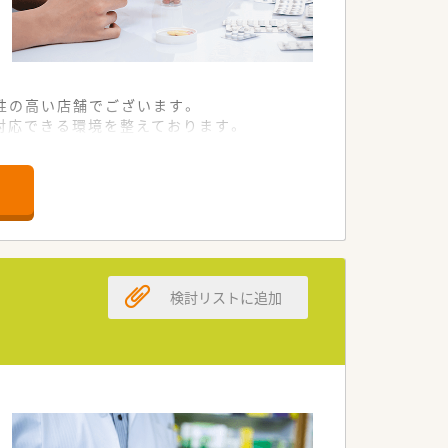
性の高い店舗でございます。
対応できる環境を整えております。
着の医療に貢献することが可能です。
リをつけた働き方が実現可能です。
もございます。
以上の休日確保が可能となります。
な長時間労働の心配はございません。
います。
検討リストに追加
きる独自の喜びを実感いただけます。
端の調剤環境で勤務が可能です。
業務の大きなモチベーションとなりま