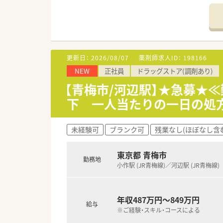
■グループ全体で1,357店舗を
ドラッグストア、調剤併設店、
応需形態も総合病院門前型、ク
面応需型と多岐に渡り、社内で
＼ 働きやすさについて ／
更新日：
2026/08/07
薬剤師求人ID：
198166
■ドラッグストアと調剤室は分
NEW
正社員
ドラッグストア(調剤あり)
ドラッグ特有の遅くまで働く心
残業時間も平均で月に6～10
【青梅市/河辺駅】★急募★
■1人あたりの1日の処方箋処理
下 一人当たりの一日の処
ゆとりを持って就業できる環
■「健康経営優良法人」の資格を
有給消化、産休・育休取得、残
未経験可
ブランク可
残業なし(ほぼなし含
■産休休暇は最長で3歳まで、育
業界トップクラスで女性の働き
■「えるぼし」最高位３つ星認定
東京都 青梅市
勤務地
女性の活躍を推進する企業とし
小作駅 (JR青梅線)／河辺駅 (JR青梅線)
＼ 機械化による効率化を推進
■機械化も進んでおり、薬歴は
年収487万円～849万円
その他、自動調剤分包機や無菌
給与
※ご経験・スキル・コースによる
■本部にメディカルサポートセ
ピッキング指示書や処方数の多