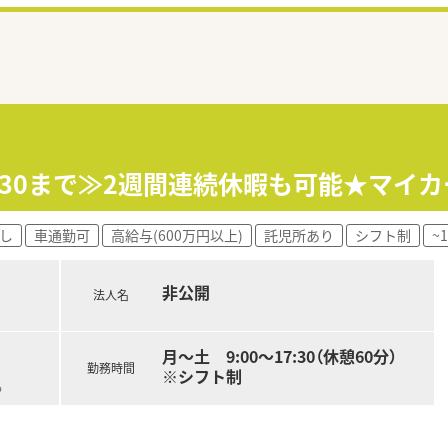
7:30まで≫2週間連続休暇も可能★マイ
し
車通勤可
高給与(600万円以上)
託児所あり
シフト制
~
非公開
法人名
月～土 9:00～17:30（休憩60分）
勤務時間
※シフト制
る