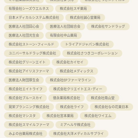
有限会社シーズウエルネス
株式会社スギ薬局
日本メディカルシステム株式会社
株式会社誠心堂薬局
医療法人社団回心会
医療法人社団総合会
株式会社サンドラッグ
医療法人社団光生会
有限会社中山薬局
株式会社ストーン・フィールド
トライアドジャパン株式会社
ユニバーサルドラッグ株式会社
株式会社さつきコーポレーション
株式会社グリーンエイト
株式会社カイセイ
株式会社アイリスファーマ
株式会社メディックス
医療法人財団厚生会
株式会社EPファーマライン
株式会社エイトライフ
株式会社クリエイトエス・ディー
株式会社ブルースカイ
徳永薬局株式会社
株式会社南山堂
晃栄プランニング株式会社
株式会社ライフ
株式会社なの花東日本
株式会社マシスタ
株式会社宮本薬局
株式会社ワイエム
株式会社スマイルファーマ
ミアヘルサ株式会社
みよの台薬局株式会社
株式会社大洋メディカルサプライ