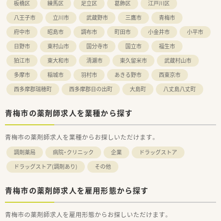
板橋区
練馬区
足立区
葛飾区
江戸川区
八王子市
立川市
武蔵野市
三鷹市
青梅市
府中市
昭島市
調布市
町田市
小金井市
小平市
日野市
東村山市
国分寺市
国立市
福生市
狛江市
東大和市
清瀬市
東久留米市
武蔵村山市
多摩市
稲城市
羽村市
あきる野市
西東京市
西多摩郡瑞穂町
西多摩郡日の出町
大島町
八丈島八丈町
青梅市の薬剤師求人を業種から探す
青梅市の薬剤師求人を業種からお探しいただけます。
調剤薬局
病院・クリニック
企業
ドラッグストア
ドラッグストア(調剤あり)
その他
青梅市の薬剤師求人を雇用形態から探す
青梅市の薬剤師求人を雇用形態からお探しいただけます。