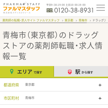
平日9：30-19：00 土日10：00-19：00
薬剤師の転職・求人サイト ファルマスタッフ
東京都
青梅市
ドラッグス
青梅市（東京都）のドラッグ
ストア
の薬剤師転職・求人情
報一覧
エリア
駅
で探す
から探す
都道府県
東京都
市区町村
青梅市