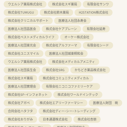
ウエルシア薬局株式会社
株式会社スギ薬局
有限会社サンワ
株式会社TUMUGU
株式会社鈴木薬局
H2STATION株式会社
株式会社クリニカルサポート
医療法人社団永寿会
医療法人社団昌医会
株式会社ケアブレーン
有限会社延寿
株式会社ベストメディカルライフ
オーケー株式会社
医療法人社団東光会
株式会社アルファーマ
有限会社シード
株式会社ユニスマイル
医療法人社団城東桐和会
ウエルシア薬局株式会社
株式会社メディカルアメニティ
医療法人社団長生会
株式会社SRG
かちどき薬品株式会社
株式会社スギ薬局
株式会社コミュニティメディカル
医療法人社団實理会
有限会社ニコニコファミリーケア
株式会社SF・インフォネット
株式会社ワールドインテック
株式会社アガペ
株式会社エアリーファーマシー
医療法人財団 暁
合同会社ハタフタ
株式会社ディー・シー・トレーディング
株式会社おりがみ
日本通運株式会社
株式会社杏朋