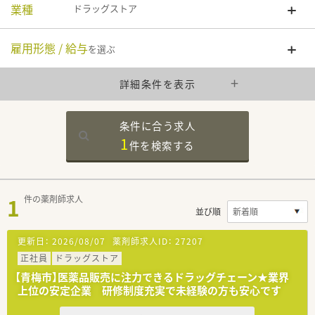
業種
ドラッグストア
雇用形態 / 給与
を選ぶ
詳細条件を表示
条件に合う求人
1
件を
検索する
1
件の薬剤師求人
並び順
更新日：
2026/08/07
薬剤師求人ID：
27207
正社員
ドラッグストア
【青梅市】医薬品販売に注力できるドラッグチェーン★業界
上位の安定企業 研修制度充実で未経験の方も安心です