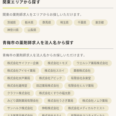
関東エリアから探す
関東の薬剤師求人をエリアからお探しいただけます。
茨城県
栃木県
群馬県
埼玉県
千葉県
東京都
神奈川県
山梨県
青梅市の薬剤師求人を法人名から探す
青梅市の薬剤師求人を法人名からお探しいただけます。
株式会社サイファー企画
株式会社トモズ
ウエルシア薬局株式会社
株式会社アイセイ薬局
株式会社スカイ
薬樹株式会社
株式会社水戸薬局
株式会社アビック
有限会社永楽堂
株式会社雄飛堂
田辺薬局株式会社
有限会社ヒルマ薬局
クラフト株式会社
株式会社くすりの福太郎
みどり調剤薬局有限会社
株式会社うさぎ薬局
株式会社ノムラ薬局
サンハルク株式会社
伸和株式会社
株式会社メディカルケミスト
ミネ医薬品株式会社
株式会社まろん
有限会社さつきメディカル