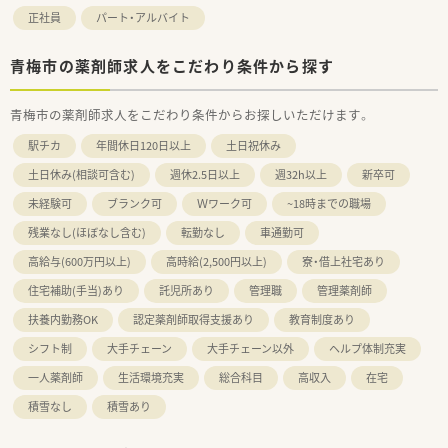
正社員
パート・アルバイト
青梅市の薬剤師求人をこだわり条件から探す
青梅市の薬剤師求人をこだわり条件からお探しいただけます。
駅チカ
年間休日120日以上
土日祝休み
土日休み(相談可含む)
週休2.5日以上
週32h以上
新卒可
未経験可
ブランク可
Ｗワーク可
~18時までの職場
残業なし(ほぼなし含む)
転勤なし
車通勤可
高給与(600万円以上)
高時給(2,500円以上)
寮・借上社宅あり
住宅補助(手当)あり
託児所あり
管理職
管理薬剤師
扶養内勤務OK
認定薬剤師取得支援あり
教育制度あり
シフト制
大手チェーン
大手チェーン以外
ヘルプ体制充実
一人薬剤師
生活環境充実
総合科目
高収入
在宅
積雪なし
積雪あり