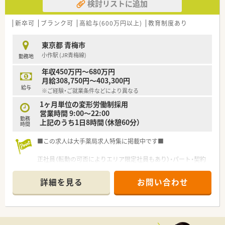
検討リストに追加
新卒可
ブランク可
高給与(600万円以上)
教育制度あり
東京都 青梅市
小作駅 (JR青梅線)
勤務地
年収450万円～680万円
月給308,750円～403,300円
給与
※ご経験・ご就業条件などにより異なる
1ヶ月単位の変形労働制採用
営業時間 9:00～22:00
勤務
上記のうち1日8時間（休憩60分）
時間
■この求人は大手薬局求人特集に掲載中です■
正社員（転勤の可否によりエリア限定社員もあり）・パート・契約
社員等、ご就業形態もご自身のライフスタイルに合わせて選んで
いただけます♪
詳細を見る
お問い合わせ