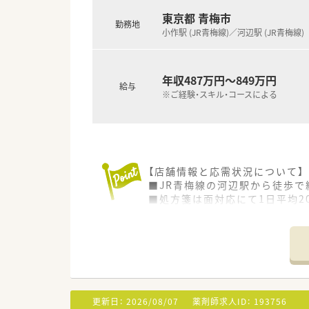
業界トップクラスで女性の働き
■「えるぼし」最高位３つ星認定
東京都 青梅市
勤務地
女性の活躍を推進する企業とし
小作駅 (JR青梅線)／河辺駅 (JR青梅線)
＼ 機械化による効率化を推進
■機械化も進んでおり、薬歴は
年収487万円～849万円
その他、自動調剤分包機や無菌
給与
※ご経験・スキル・コースによる
■本部にメディカルサポートセ
ピッキング指示書や処方数の多
これにより現場の医療事務が効
薬剤師がより対人業務へ集中で
＼ 店舗異動について ／
【店舗情報と応需状況について】
■グループ全体で全国展開をし
■JR青梅線の河辺駅から徒歩で
各エリアをグループ内で統括し
■処方箋は面対応にて1日平均2
基本は関東圏内での配属でご自
■特定の科目に偏らず多岐にわ
＼ 研修制度について ／
【勤務実態について】
■研修制度が充実！
■月間の平均残業時間は6時間
新卒向けの研修は勿論のこと、各自
■年間休日は117日に設定され
また年に1回アメリカもしくは
■調剤室はドラッグストア売場
「日本の10年先の薬局経営」
更新日：
2026/08/07
薬剤師求人ID：
193756