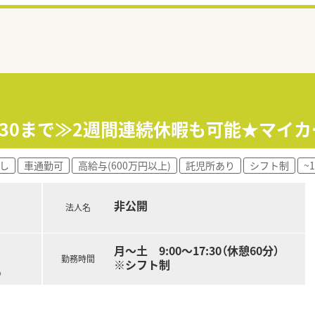
7:30まで≫2週間連続休暇も可能★マイ
し
車通勤可
高給与(600万円以上)
託児所あり
シフト制
~
非公開
法人名
月～土 9:00～17:30（休憩60分）
勤務時間
※シフト制
る