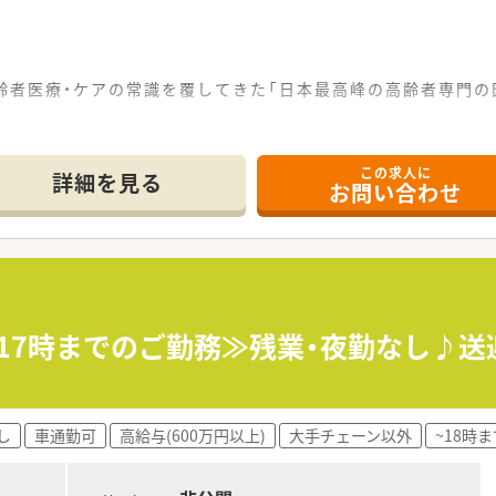
高齢者医療・ケアの常識を覆してきた「日本最高峰の高齢者専門
顧客感動を生む究極のサービス業としての病院」として度々取り
この求人に
詳細を見る
お問い合わせ
ライベートと両立しやすい環境です
もご相談可能！
リハビリ職との距離が近く、他職種と連携を図りながら患者様を
可♪
日17時までのご勤務≫残業・夜勤なし♪
し
車通勤可
高給与(600万円以上)
大手チェーン以外
~18時