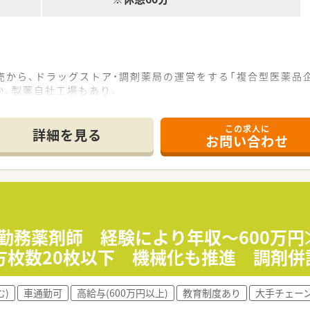
売から、ドラッグストア・調剤薬局の運営をする「複合型医薬品
か、製薬自社工場もあり、
新薬の開発まで行っている会社は珍しく、他にはない特徴です
出店。
この求人に
調剤単独店の3パターンの店舗形態がございます。
詳細を見る
お問い合わせ
リニックモール型、医療ヴィレッジ型、
多様な店舗で経験を積むことが可能です。
離申請されているところがほとんどで、
配はございません。
時間程度となっており、プライベートと両立して働ける環境です
≪勤務薬剤師 経験により年収～600万円
枚数を20枚に設定！
方枚数20枚以下 機械化も推進 調剤併
境です。
2年連続取得しており、
業時間の管理が出来ているので、従業員の働きやすさが守られて
む)
車通勤可
高給与(600万円以上)
教育制度あり
大手チェー
児時短勤務制度は最長で小学校卒業まで等、