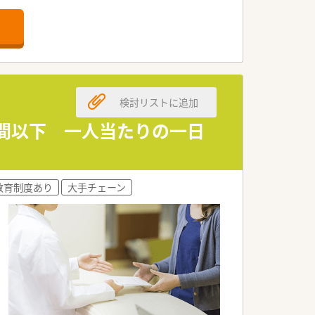
条件です。
です。
す。
検討リストに追加
いたします。
でございます。
時間以下 一人当たりの一日
いただきたいです。
教育制度あり
大手チェーン