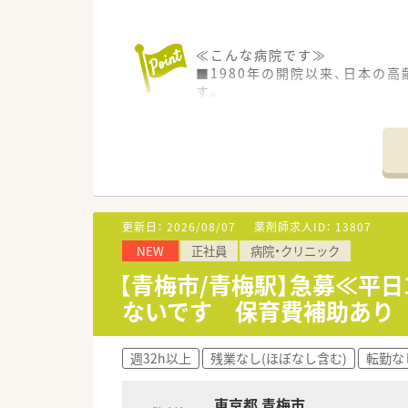
≪こんな病院です≫
■1980年の開院以来、日本の
す。
■メディアやビジネス誌でも「
≪おすすめポイント≫
■勤務時間は17：30まで！
■残業はほとんどないため、プ
■病院での勤務経験がない方で
■医師・看護師・介護スタッフ・
更新日：
2026/08/07
薬剤師求人ID：
13807
■マイカー通勤・送迎バス利用
NEW
正社員
病院・クリニック
【青梅市/青梅駅】急募≪平
ないです 保育費補助あり
週32h以上
残業なし(ほぼなし含む)
転勤な
東京都 青梅市