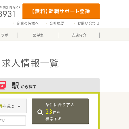
00
（祝日を除く）
【無料】転職サポート登録
企業の皆様へ
会社概要
お問い合わせ
マラボ
薬学生
支店紹介
・求人情報一覧
駅
から探す
条件に合う求人
与
を選ぶ
23
件を
検索する