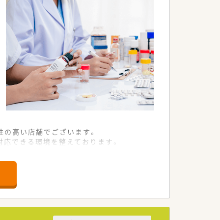
。
せています。
。
おります。
性の高い店舗でございます。
対応できる環境を整えております。
着の医療に貢献することが可能です。
リをつけた働き方が実現可能です。
もございます。
以上の休日確保が可能となります。
な長時間労働の心配はございません。
います。