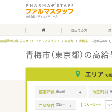
株式会社メディカルリソース
初めての方
求
薬剤師の転職・求人サイト ファルマスタッフ
東京都
青梅市
高給与(600
青梅市（東京都）の高給与
エリア
で探
都道府県
市区町村
東京都
希望条件
高給与(600万円以上)
フリーワード