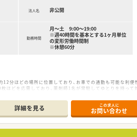
やすさが守られています。
取得！
非公開
法人名
て国から認められた証であり、女性の活躍を応援する企業です
 ／
月～土 9:00～19:00
音声入力システムを導入しており、薬歴入力による残業を軽減さ
※週40時間を基本とする1ヶ月単位
調剤室など、店舗需要に合わせた機械化を進めております。
勤務時間
の変形労働時間制
ンターを設置し処方箋入力を遠隔入力にてサポートしています
※休憩60分
い薬から棚割りを設定した導線を確保するなどの工夫をして
率的にピッキングサポートに入ることができ、
きる環境となっています。
ておりますが、
約12分ほどの場所に位置しており、お車での通勤も可能な利便
ているので全国転勤や転居を伴う異動はございません。
0枚ほどを応需しており、薬剤師1名が常駐してゆとりを持って
宅から60分圏内が条件となります。
たる処方箋を取り扱うため、幅広い知識を習得しながら地域密
この求人に
詳細を見る
お問い合わせ
から10時間程度と非常に少なく、仕事とプライベートのメリハ
のキャリアアップに合わせた研修や「e-learning」補助
ており、有給休暇の平均消化率も高く、実質的には年間123日
ハワイでの研修もあり、
と分離申請されているため、営業時間が深夜に及ぶような過度
と言われるアメリカのドラッグストアから学びに行く機会もござ