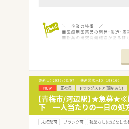
＼ 企業の特徴 ／
■医療用医薬品の開発・製造・販
■新薬の研究開発施設があるほ
調剤薬局を運営している会社で
■グループ全体で1,357店舗を
ドラッグストア、調剤併設店、
応需形態も総合病院門前型、ク
面応需型と多岐に渡り、社内で
＼ 働きやすさについて ／
更新日：
2026/08/07
薬剤師求人ID：
198166
■ドラッグストアと調剤室は分
NEW
正社員
ドラッグストア(調剤あり)
ドラッグ特有の遅くまで働く心
残業時間も平均で月に6～10
【青梅市/河辺駅】★急募★
■1人あたりの1日の処方箋処理
下 一人当たりの一日の処
ゆとりを持って就業できる環
■「健康経営優良法人」の資格を
有給消化、産休・育休取得、残
未経験可
ブランク可
残業なし(ほぼなし含
■産休休暇は最長で3歳まで、育