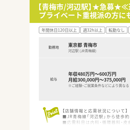
【青梅市/河辺駅】★急募★≪
プライベート重視派の方に
年間休日120日以上
週32h以上
転勤なし
東京都 青梅市
勤務地
河辺駅 (JR青梅線)
年収480万円～600万円
月給300,000円～375,000円
給与
※ご経験・ご就業条件などにより異なる
【店舗情報と応需状況について】
■JR青梅線「河辺駅」から徒歩
■応需科目は内科・循環器科・皮
■薬剤師は常勤4名、パート3名