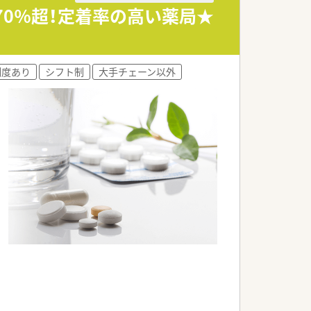
70％超！定着率の高い薬局★
制度あり
シフト制
大手チェーン以外
。
組めます。