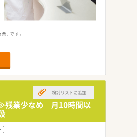
企業」です。
。
検討リストに追加
。
≫残業少なめ 月10時間以
設
いる企業です。
ン