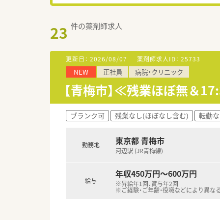
件の薬剤師求人
23
更新日：
2026/08/07
薬剤師求人ID：
25733
NEW
正社員
病院・クリニック
【青梅市】≪残業ほぼ無＆1
ブランク可
残業なし(ほぼなし含む)
転勤な
東京都 青梅市
勤務地
河辺駅 (JR青梅線)
年収450万円～600万円
給与
※昇給年1回、賞与年2回
※ご経験・ご年齢・役職などにより異な