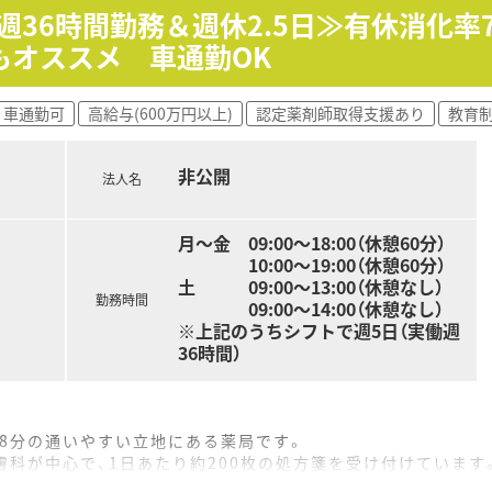
週36時間勤務＆週休2.5日≫有休消化率
もオススメ 車通勤OK
車通勤可
高給与(600万円以上)
認定薬剤師取得支援あり
教育
非公開
法人名
月～金 09:00～18:00（休憩60分）
10:00～19:00（休憩60分）
土 09:00～13:00（休憩なし）
勤務時間
09:00～14:00（休憩なし）
※上記のうちシフトで週5日（実働週
36時間）
約8分の通いやすい立地にある薬局です。
膚科が中心で、1日あたり約200枚の処方箋を受け付けています
の複数名体制で、事務も複数名在籍しており安心して業務に取り