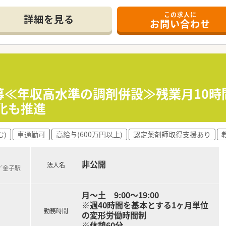
この求人に
詳細を見る
お問い合わせ
時間制と週休2.5日を導入しており、正社員でも非常に希少な好
かシフトによる休みがあり、夏季休暇や年末年始休暇も取得可能
、安定して長期的にキャリアアップを目指せる環境が整っていま
方へ、週休2.5日制と年間休日120日以上という好条件を提案
た福利厚生の中で、安心して長くキャリアを形成したい方に最適
急募≪年収高水準の調剤併設≫残業月10
大切にし、「かかりつけ薬剤師」として活躍したい方にぜひ検討
化も推進
む)
車通勤可
高給与(600万円以上)
認定薬剤師取得支援あり
非公開
法人名
)／金子駅
月～土 9:00～19:00
※週40時間を基本とする1ヶ月単位
勤務時間
の変形労働時間制
※休憩60分