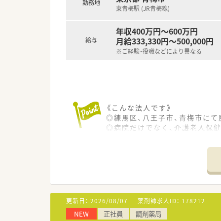
勤務地
東青梅駅 (JR青梅線)
年収400万円～600万円
月給333,330円～500,000円
給与
※ご経験・役職などにより異なる
《こんな法人です》
◎練馬区、八王子市、青梅市にて
◎病院だけでなく、介護老人保
◎院内にて患者様と一緒になっ
ex:演奏会、マグロ解体ショーな
《特徴・業務内容について》
◎調剤・監査をメインに行って
◎外来はほぼ全て院外処方のた
◎平日は17時までの就業のため
更新日：
2026/08/07
薬剤師求人ID：
178212
NEW
正社員
調剤薬局