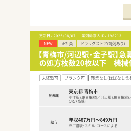
【勤務実態について】
■ グループ全店舗で実働週36
■ 休日には日曜日と祝日のほ
■ 昇給は年1回8月に実施され
更新日：
2026/08/07
薬剤師求人ID：
198213
【こんな方にオススメ】
NEW
正社員
ドラッグストア(調剤あり)
■ プライベートを充実させたい
■ 安定した経営基盤と充実し
【青梅市/河辺駅・金子駅】
■ 地域の患者様との信頼関係を
の処方枚数20枚以下 機械
未経験可
ブランク可
残業なし(ほぼなし含
東京都 青梅市
勤務地
小作駅 (JR青梅線)／河辺駅 (JR青梅線
(JR八高線)
年収487万円～849万円
給与
※ご経験・スキル・コースによる