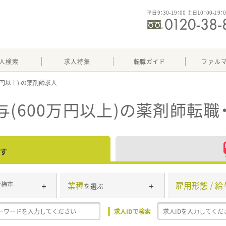
平日9：30-19：00 土日10：00-19：
人検索
求人特集
転職ガイド
ファル
万円以上)
(600万円以上)
の薬剤師転職
す
業種
雇用形態 / 給
青梅市
を選ぶ
求人IDで検索