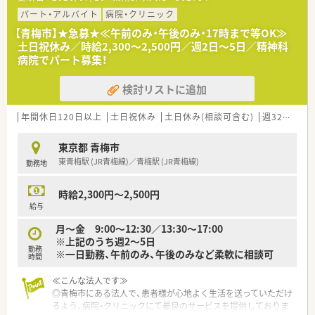
◎年間休日も120日と、お仕事とプライベートを両立させること
ができます。
パート・アルバイト
病院・クリニック
◎調剤・監査業務の他、病棟業務やDI業務、各種委員会活動にも
【青梅市】★急募★≪午前のみ・午後のみ・17時まで等OK≫
参加することができます。
土日祝休み／時給2,300～2,500円／週2日～5日／精神科
◎残業も少ないため、メリハリをつけて働くことができます！
病院でパート募集！
◎1食250円の食事補助あり！
検討リストに追加
年間休日120日以上
土日祝休み
土日休み(相談可含む)
週32h以上
東京都 青梅市
東青梅駅 (JR青梅線)／青梅駅 (JR青梅線)
勤務地
時給2,300円～2,500円
給与
月～金 9:00～12:30／13:30～17:00
※上記のうち週2～5日
勤務
※一日勤務、午前のみ、午後のみなど柔軟に相談可
時間
≪こんな法人です≫
◎青梅市にある法人で、患者様が心地よく生活を送っていただけ
るよう、病院・クリニックにて最良のサービスを提供しておりま