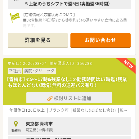
※上記のうちシフトで週5日（実働週36時間）
【店舗情報と応需状況について】
■JR青梅線「河辺駅」から徒歩約8分の通いやすい立地にある薬
局です。
■応需科目は内科・循環器科・皮膚科が中心で、1日あたり約200
枚の処方箋を受け付けています。
詳細を見る
お問い合わせ
■薬剤師は常勤4名、パート3名の複数名体制で、事務も複数名在
籍しており安心して業務に取り組めます。
【勤務実態について】
更新日：
2026/08/07
薬剤師求人ID：
356288
■ グループ全店舗で実働週36時間制と週休2.5日を導入してお
り、正社員でも非常に希少な好条件です。
正社員
病院・クリニック
■ 休日には日曜日と祝日のほかシフトによる休みがあり、夏季
【青梅市】≪9～17時&残業なし！≫勤務時間は17時迄！残業
休暇や年末年始休暇も取得可能です。
もほとんどない環境！無料の送迎バス有り！
■ 昇給は年1回8月に実施され、安定して長期的にキャリアアッ
プを目指せる環境が整っています。
検討リストに追加
【こんな方にオススメ】
■ プライベートを充実させたい方へ、週休2.5日制と年間休日
年間休日120日以上
ブランク可
残業なし(ほぼなし含む)
転勤なし
120日以上という好条件を提案いたします。
■ 安定した経営基盤と充実した福利厚生の中で、安心して長く
東京都 青梅市
キャリアを形成したい方に最適でございます。
河辺駅 (JR青梅線)
勤務地
■ 地域の患者様との信頼関係を大切にし、「かかりつけ薬剤師」
として活躍したい方にぜひ検討いただきたいです。