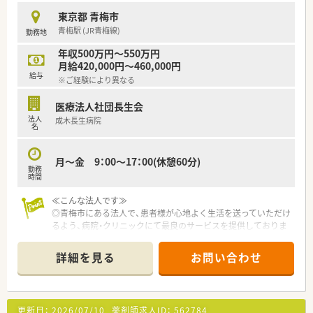
東京都 青梅市
青梅駅 (JR青梅線)
勤務地
年収500万円～550万円
月給420,000円～460,000円
給与
※ご経験により異なる
医療法人社団長生会
法人
成木長生病院
名
月～金 9：00～17：00(休憩60分)
勤務
時間
≪こんな法人です≫
◎青梅市にある法人で、患者様が心地よく生活を送っていただけ
るよう、病院・クリニックにて最良のサービスを提供しておりま
す。
◎患者様やご家族の方が安心していただけるよう、病院一体とな
詳細を見る
お問い合わせ
ったチーム医療を提供できる病院づくりを行っております。
≪病院特徴≫
◎希少な土日祝日休みの求人です！
更新日：
2026/07/10
薬剤師求人ID：
562784