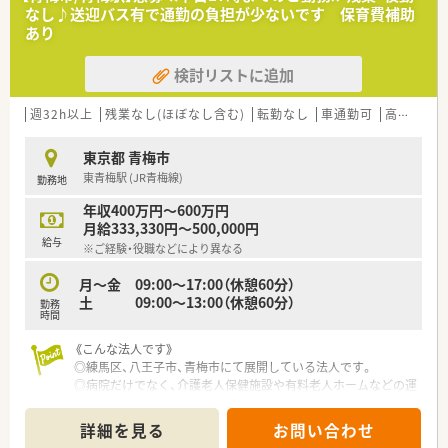
■医師・看護師・介護スタッフ・リハビリ職との距離が近く、他職
なし♪送迎バス有で通勤の負担が少ないです 保育費補助
種と連携を図りながら患者様をサポート★
あり
■マイカー通勤・送迎バス利用可♪
検討リストに追加
週32h以上
残業なし(ほぼなし含む)
転勤なし
車通勤可
高給与(600万円以上)
東京都 青梅市
東青梅駅 (JR青梅線)
勤務地
年収400万円～600万円
月給333,330円～500,000円
給与
※ご経験・役職などにより異なる
月～金 09:00～17:00（休憩60分）
土 09:00～13:00（休憩60分）
勤務
時間
《こんな法人です》
◎練馬区、八王子市、青梅市にて展開している法人です。
◎病院だけでなく、介護老人保健施設や有料老人ホームなどの運
営も行っております。
◎院内にて患者様と一緒になって楽しむイベントを多数実施し
詳細を見る
お問い合わせ
ています。