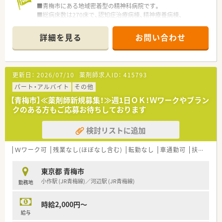
■青梅市にある地域密着型の精神科病院です。
■総病床数は270床で、認知症治療病棟、精神療養病棟、
精神科急性期治療病棟、精神一般病棟がございます。
■精神科の急性期・慢性期の治療と社会復帰支援に注力している
詳細を見る
お問い合わせ
ため、平均在院日数が短いのことも特徴です。
■長期入院患者を地域社会へ退院させる社会復帰活動の一環と
して、
精神科グループホーム、訪問介護事業を開設されています。
更新日：
2026/07/10
薬剤師求人ID：
415793
■薬剤師は常勤3名在籍。複数名体制です。
パート・アルバイト
その他
＼ 求人オススメポイント ／
【青梅市】≪薬剤師新規募集！≫週1日ＯＫ！Ｗワークやブラン
■希少な土日祝休み♪
クのある方もご応募お待ちしております
■日勤のみ・残業ほぼございません！
■薬剤師2～3名体制
検討リストに追加
Ｗワーク可
残業なし(ほぼなし含む)
転勤なし
車通勤可
扶養内勤務OK
東京都 青梅市
小作駅 (JR青梅線)／河辺駅 (JR青梅線)
勤務地
時給2,000円～
給与