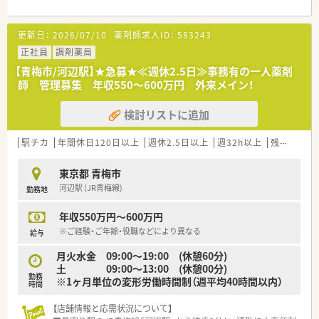
需内容が多岐にわたる（敷地内・病院門前・医療モール・CL門前）
ので、スキルUPしたい方にはお勧めもです。
更新日：
2026/07/10
薬剤師求人ID：
583243
○長期就業＆自己研讃を続ける事で給与があがる仕組みになっ
ており、将来的に高年収も狙う事が出来ます。
正社員
調剤薬局
○インターネットを使って処方薬の飲み方を遠隔指導する「オン
【青梅市/河辺駅】★急募★≪週休2.5日≫事務有の一人薬剤
ライン服薬指導」、今後も病院の「敷地内薬局」の推進、女性客の
師 管理募集 年収550～600万円 外来メイン！
取り込みを狙う店舗でデザインの一新。
M&Aによる店舗拡大と業界のリーディングカンパニーとして成
検討リストに追加
長を続けています。
○どの店舗も、最新システムが整っています！
駅チカ
年間休日120日以上
週休2.5日以上
週32h以上
残業なし(ほぼなし含む)
＼福利厚生／
〇「社員第一主義」を掲げている同社では、福利厚生面が手厚く
東京都 青梅市
年間休日120日以上、「連続休暇制度（年に1回、最大9連休を取得
河辺駅 (JR青梅線)
勤務地
できる制度）」等
プライベートも充実出来る様にワークライフバランスを後押し
年収550万円～600万円
してくれる制度が充実しています。
〇社員割引制度、財形貯蓄制度、スポーツジム優待等が受けられ
※ご経験・ご年齢・役職などにより異なる
給与
る他、提携の保養施設は全国に40ヵ所あります。
月火水金 09:00～19:00 (休憩60分)
〇産休・育休・時短勤務者2,097人以上等、どれも業界トップクラ
土 09:00～13:00 (休憩00分)
スの実績!
勤務
※1ヶ月単位の変形労働時間制（週平均40時間以内）
産休、育休取得はもちろんのこと、育児短時間勤務制度を実施
時間
育児休業より復帰後、1日最大2時間短縮して勤務できる制度で
す。
【店舗情報と応需状況について】