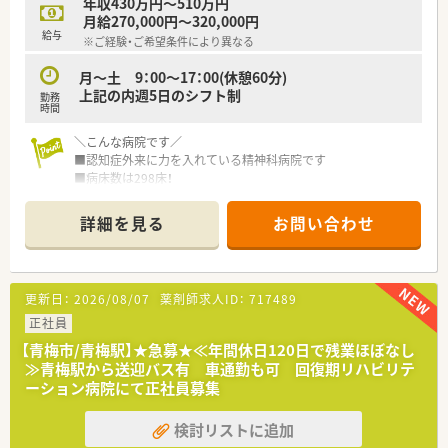
年収430万円～510万円
月給270,000円～320,000円
給与
※ご経験・ご希望条件により異なる
月～土 9：00～17：00(休憩60分)
上記の内週5日のシフト制
勤務
時間
＼こんな病院です／
■認知症外来に力を入れている精神科病院です
■病床数は298床！
■電子カルテや多くの機材を導入しているため、業務効率化にも
力をいれております
詳細を見る
お問い合わせ
＼こんな働き方です／
■勤務時間が17時迄！残業もほとんどないのため、プライベート
との両立がしやすい環境です♪
更新日：
2026/08/07
薬剤師求人ID：
717489
■有休を1時間単位で使用することができ、予定に合わせて柔軟
にお休みも取得可能。
正社員
■最寄駅から無料の送迎バスあり！
【青梅市/青梅駅】★急募★≪年間休日120日で残業ほぼなし
■産休・育休取得者多数！お子様が9歳になる迄時短勤務での就業
≫青梅駅から送迎バス有 車通勤も可 回復期リハビリテ
が可能です♪
ーション病院にて正社員募集
＼こんな業務内容です／
検討リストに追加
■入院患者の調剤がメイン。薬歴管理、持参薬の鑑別等も行いま