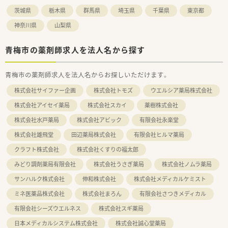
茨城県
栃木県
群馬県
埼玉県
千葉県
東京都
神奈川県
山梨県
青梅市の薬剤師求人を法人名から探す
青梅市の薬剤師求人を法人名からお探しいただけます。
株式会社サイファー企画
株式会社トモズ
ウエルシア薬局株式会社
株式会社アイセイ薬局
株式会社スカイ
薬樹株式会社
株式会社水戸薬局
株式会社アビック
有限会社永楽堂
株式会社雄飛堂
田辺薬局株式会社
有限会社ヒルマ薬局
クラフト株式会社
株式会社くすりの福太郎
みどり調剤薬局有限会社
株式会社うさぎ薬局
株式会社ノムラ薬局
サンハルク株式会社
伸和株式会社
株式会社メディカルケミスト
ミネ医薬品株式会社
株式会社まろん
有限会社さつきメディカル
有限会社シーズウエルネス
株式会社スギ薬局
日本メディカルシステム株式会社
株式会社誠心堂薬局