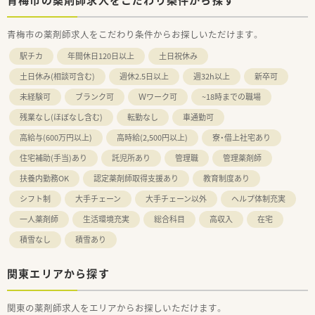
青梅市の薬剤師求人をこだわり条件からお探しいただけます。
駅チカ
年間休日120日以上
土日祝休み
土日休み(相談可含む)
週休2.5日以上
週32h以上
新卒可
未経験可
ブランク可
Ｗワーク可
~18時までの職場
残業なし(ほぼなし含む)
転勤なし
車通勤可
高給与(600万円以上)
高時給(2,500円以上)
寮・借上社宅あり
住宅補助(手当)あり
託児所あり
管理職
管理薬剤師
扶養内勤務OK
認定薬剤師取得支援あり
教育制度あり
シフト制
大手チェーン
大手チェーン以外
ヘルプ体制充実
一人薬剤師
生活環境充実
総合科目
高収入
在宅
積雪なし
積雪あり
関東エリアから探す
関東の薬剤師求人をエリアからお探しいただけます。