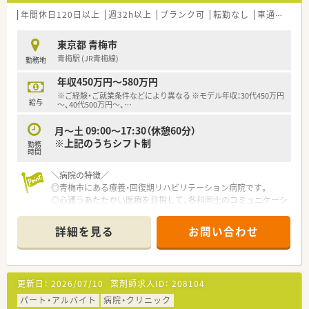
す。
■病棟での服薬指導も行っていただきます。
年間休日120日以上
週32h以上
ブランク可
転勤なし
車通勤可
高
■当直なし！
■委員会活動にもご参加いただけます。(例)医療安全委員会、感
東京都 青梅市
染対策防止委員会 等
青梅駅 (JR青梅線)
勤務地
＼こんな方におすすめです／
年収450万円～580万円
■17時迄の勤務を希望される方
※ご経験・ご就業条件などにより異なる ※モデル年収：30代450万円
■残業がない環境でプライベートとの両立をしたい方
給与
～、40代500万円～、
…
■夜勤なしの環境で働きたい方
■病院経験をお持ちのお方歓迎いたします。
月～土 09:00～17:30（休憩60分）
※上記のうちシフト制
勤務
時間
＼病院の特徴／
◎青梅市にある療養・回復期リハビリテーション病院です。
◎心通うあたたかい医療を目指して、各科同士のコミュニケーシ
ョンも盛んです。
◎病床数は120床程度と小規模ですが、その分患者様とじっくり
詳細を見る
お問い合わせ
向き合うことが可能です。
◎自然豊かな病院です。四季折々の美しさがございます
＼働き方の特徴／
更新日：
2026/07/10
薬剤師求人ID：
208104
◎月～土 9:00～17:30のシフト制勤務。
◎年間休日は120日以上！
パート・アルバイト
病院・クリニック