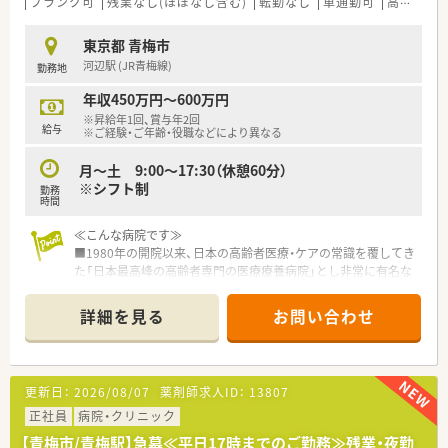
ブランク可
残業なし(ほぼなし含む)
転勤なし
車通勤可
高給与(600万円以上)
東京都 青梅市
河辺駅 (JR青梅線)
勤務地
年収450万円～600万円
※昇給年1回、賞与年2回
給与
※ご経験・ご年齢・役職などにより異なる
月～土 9:00～17:30（休憩60分）
※シフト制
勤務
時間
≪こんな病院です≫
■1980年の開院以来、日本の高齢者医療・ケアの常識を覆してき
た「日本最高峰の高齢者専門の医療療養病院」とし非常に有名な
病院です。
■メディアやビジネス誌でも「顧客感動を生む究極のサービス業
詳細を見る
お問い合わせ
としての病院」として度々取り上げられております。
≪おすすめポイント≫
■勤務時間は17：30まで！
更新日：
2026/08/07
薬剤師求人ID：
13807
■残業はほとんどないため、プライベートと両立しやすい環境で
す
正社員
病院・クリニック
■病院での勤務経験がない方でもご相談可能！
【青梅市/青梅駅】急募≪平日17時までのご勤務≫残業・夜勤