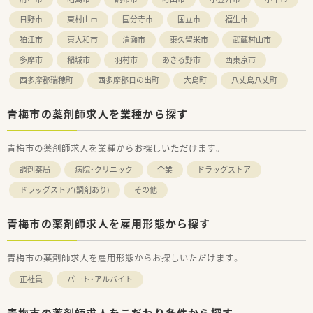
く働くことができます。
■常勤の事務スタッフが在籍しているため、薬剤師業務に専念で
日野市
東村山市
国分寺市
国立市
福生市
きる体制が整っています。
狛江市
東大和市
清瀬市
東久留米市
武蔵村山市
多摩市
稲城市
羽村市
あきる野市
西東京市
西多摩郡瑞穂町
西多摩郡日の出町
大島町
八丈島八丈町
青梅市の薬剤師求人を業種から探す
青梅市の薬剤師求人を業種からお探しいただけます。
調剤薬局
病院・クリニック
企業
ドラッグストア
ドラッグストア(調剤あり)
その他
青梅市の薬剤師求人を雇用形態から探す
青梅市の薬剤師求人を雇用形態からお探しいただけます。
正社員
パート・アルバイト
青梅市の薬剤師求人をこだわり条件から探す