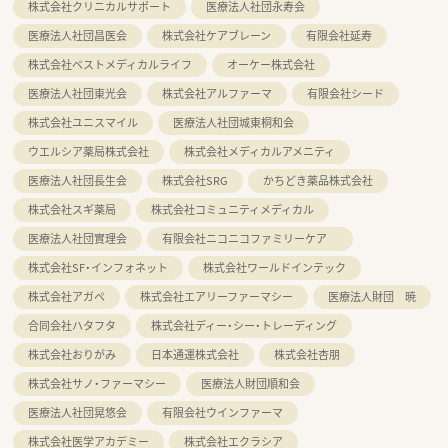
株式会社クリニカルサポート
医療法人社団永寿会
医療法人社団昌医会
株式会社ケアブレーン
有限会社延寿
株式会社ベストメディカルライフ
オーケー株式会社
医療法人社団東光会
株式会社アルファーマ
有限会社シード
株式会社ユニスマイル
医療法人社団城東桐和会
ウエルシア薬局株式会社
株式会社メディカルアメニティ
医療法人社団長生会
株式会社SRG
かちどき薬品株式会社
株式会社スギ薬局
株式会社コミュニティメディカル
医療法人社団實理会
有限会社ニコニコファミリーケア
株式会社SF・インフォネット
株式会社ワールドインテック
株式会社アガペ
株式会社エアリーファーマシー
医療法人財団 暁
合同会社ハタフタ
株式会社ディー・シー・トレーディング
株式会社おりがみ
日本通運株式会社
株式会社杏朋
株式会社サノ・ファーマシー
医療法人財団順和会
医療法人社団晃悠会
有限会社ウインファーマ
株式会社医学アカデミー
株式会社エクラシア