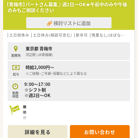
◎プライベートを重視したい方にもおすすめな環境です。
【青梅市】パートさん募集♪週2日～OK★午前中のみや午後
のみもご相談ください
＼福利厚生／
◎精勤手当（20,000円/月）
検討リストに追加
◎皆勤手当（6,000円/月）
◎住宅手当（5,000円/月,世帯主に支給）
◎最寄駅からの送迎バスあり！もちろん、車通勤もOK！
土日祝休み
土日休み(相談可含む)
新卒可
残業なし(ほぼなし含む)
＼こんな方におすすめです／
東京都 青梅市
◎病院でご勤務したい方。
河辺駅 (JR青梅線)
勤務地
◎ワークライフバランスを重視して働きたい方。
◎病院業務未経験の方、ブランクのある方もご相談ください！
時給2,000円～
※ご経験・ご年齢・役職などにより異なる
給与
9：00～17：00
※シフト制
勤務
※週2日～OK
時間
■
■
■
■
詳細を見る
お問い合わせ