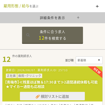
雇用形態 / 給与
を選ぶ
詳細条件を表示
条件に合う求人
12
件を
検索する
12
件の薬剤師求人
並び順
更新日：
2026/08/07
薬剤師求人ID：
25733
正社員
病院・クリニック
【青梅市】≪残業ほぼ無＆17:30まで≫2週間連続休暇も可能
★マイカー通勤も応相談
検討リストに追加