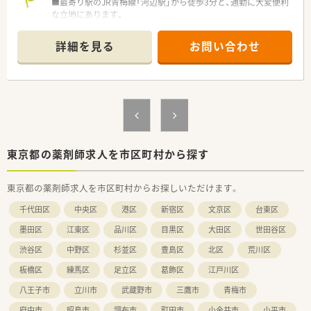
法律では3歳までですが、同社では小学校就学時までの期間利用
■最寄り駅のJR青梅線「河辺駅」から徒歩3分と、通勤に大変便利
可能♪
な立地にあります。
■応需科目は耳鼻科や小児科などが中心で、処方箋は一日平均
30枚程度で落ち着いています。
詳細を見る
お問い合わせ
■勤務体制は薬剤師1名と事務員1名のため、ご自身のペースで
業務に取り組めます。
【募集背景と求める人物像について】
■一人薬剤師として、責任感と主体性を持って業務に取り組める
方を歓迎いたします。
■これまでのご経験を活かし、地域の患者様へ丁寧な対応ができ
る方を求めています。
東京都の薬剤師求人を市区町村から探す
【勤務実態について】
■残業時間はほとんどなく、繁忙期でも業務時間が長引くことは
東京都の薬剤師求人を市区町村からお探しいただけます。
ほぼありません。
■お休みは木曜日、土曜午後、日曜祝日の完全週休2.5日制を導入
千代田区
中央区
港区
新宿区
文京区
台東区
しております。
■在宅業務は居宅、施設ともに対応がないため、外来の調剤業務
墨田区
江東区
品川区
目黒区
大田区
世田谷区
に集中できます。
渋谷区
中野区
杉並区
豊島区
北区
荒川区
【職場環境と雰囲気】
板橋区
練馬区
足立区
葛飾区
江戸川区
■かかりつけの目標や個人ノルマはなく、自主性を大切にする伸
びやかな社風です。
八王子市
立川市
武蔵野市
三鷹市
青梅市
■2018年に開局した、明るく清潔感にあふれる薬局で気持ちよ
府中市
昭島市
調布市
町田市
小金井市
小平市