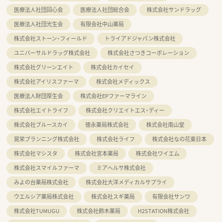
医療法人社団回心会
医療法人社団総合会
株式会社サンドラッグ
医療法人社団光生会
有限会社中山薬局
株式会社ストーン・フィールド
トライアドジャパン株式会社
ユニバーサルドラッグ株式会社
株式会社さつきコーポレーション
株式会社グリーンエイト
株式会社カイセイ
株式会社アイリスファーマ
株式会社メディックス
医療法人財団厚生会
株式会社EPファーマライン
株式会社エイトライフ
株式会社クリエイトエス・ディー
株式会社ブルースカイ
徳永薬局株式会社
株式会社南山堂
晃栄プランニング株式会社
株式会社ライフ
株式会社なの花東日本
株式会社マシスタ
株式会社宮本薬局
株式会社ワイエム
株式会社スマイルファーマ
ミアヘルサ株式会社
みよの台薬局株式会社
株式会社大洋メディカルサプライ
ウエルシア薬局株式会社
株式会社スギ薬局
有限会社サンワ
株式会社TUMUGU
株式会社鈴木薬局
H2STATION株式会社