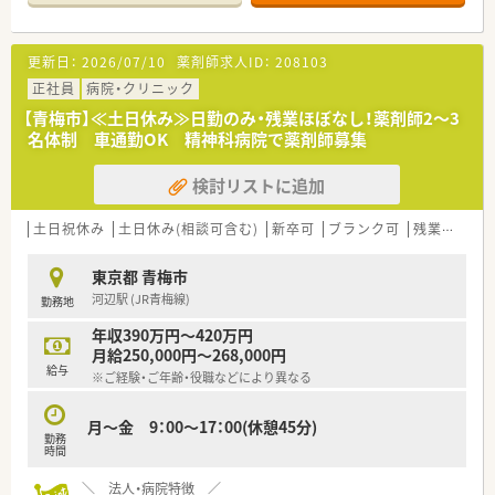
更新日：
2026/07/10
薬剤師求人ID：
208103
正社員
病院・クリニック
【青梅市】≪土日休み≫日勤のみ・残業ほぼなし！薬剤師2～3
名体制 車通勤OK 精神科病院で薬剤師募集
検討リストに追加
土日祝休み
土日休み(相談可含む)
新卒可
ブランク可
残業なし(ほぼなし含む)
東京都 青梅市
河辺駅 (JR青梅線)
勤務地
年収390万円～420万円
月給250,000円～268,000円
給与
※ご経験・ご年齢・役職などにより異なる
月～金 9：00～17：00(休憩45分)
勤務
時間
＼ 法人・病院特徴 ／