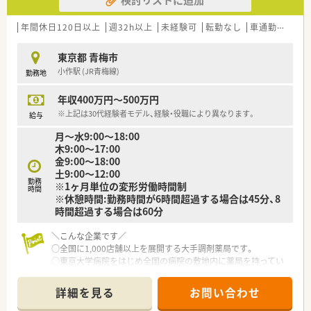
年間休日120日以上
週32h以上
未経験可
転勤なし
車通勤可
寮
東京都 青梅市
小作駅 (JR青梅線)
勤務地
年収400万円～500万円
※上記は30代経験者モデル、経験・役職により異なります。
給与
月〜水9:00〜18:00
木9:00〜17:00
金9:00〜18:00
土9:00〜12:00
勤務
※1ヶ月単位の変形労働時間制
時間
※休憩時間:勤務時間が6時間超過する場合は45分、8
時間超過する場合は60分
＼こんな企業です／
○全国に1,000店舗以上を展開する大手調剤薬局です。
○東京大学病院をはじめ全国の病院の敷地内に薬局を持ってい
ます。
病診薬連携を強化することで、地域にお住いの患者様に高度な医
詳細を見る
お問い合わせ
療の提供を実現しています。
○全店「同一の機械・システム」を採用しており、且つ処方箋の応