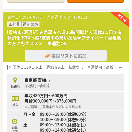
ex:演奏会、マグロ解体ショーなど
《特徴・業務内容について》
更新日：
2026/08/07
薬剤師求人ID：
178212
◎調剤・監査をメインに行っているため、負担が少なく勤務をす
ることができます。
正社員
調剤薬局
◎外来はほぼ全て院外処方のため、入院患者様の対応がメインに
【青梅市/河辺駅】★急募★≪週36時間勤務＆週休2.5日≫有
なります。
休消化率70％超！定着率の高い薬局★プライベート重視派
◎平日は17時までの就業のため、プライベートも充実させるこ
の方にもオススメ 車通勤OK
とができます。
検討リストに追加
年間休日120日以上
週32h以上
転勤なし
車通勤可
高給与(600万円以上)
東京都 青梅市
河辺駅 (JR青梅線)
勤務地
年収480万円～600万円
月給300,000円～375,000円
給与
※ご経験・ご就業条件などにより異なる
月～金 09:00～18:00（休憩60分）
10:00～19:00（休憩60分）
土 09:00～13:00（休憩なし）
勤務
09:00～14:00（休憩なし）
時間