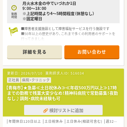
月火水木金の中でいづれか1日
9：00～18：00
※上記時間より4～5時間程度（休憩なし）
勤務
時間
※固定曜日
■障害者支援施設として障害福祉サービスを行う施設です
■50年以上の歴史があり、これまで多くの利用者のサポートを
行ってきました
■障害を持っている方が安心して笑顔で過ごせるよう、また地域
移行が可能になるよう、一人ひとり個別に支援をしていきます
詳細を見る
お問い合わせ
更新日：
2026/07/10
薬剤師求人ID：
516034
正社員
病院・クリニック
【青梅市】★急募≪土日祝休み≫≪年収500万円以上≫17時
までの勤務で残業大変少なめ！精神科病院で常勤募集！夜勤
なし♪調剤・病院未経験も可
検討リストに追加
年間休日120日以上
土日祝休み
土日休み(相談可含む)
週32h以上