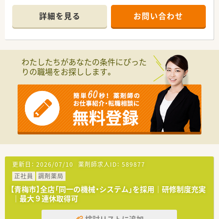
す。
◎患者様やご家族の方が安心していただけるよう、病院一体とな
詳細を見る
お問い合わせ
ったチーム医療を提供できる病院づくりを行っております。
≪病院特徴≫
◎希少な土日祝日休みの求人です！
◎調剤・監査業務の他、病棟業務やDI業務、各種委員会活動にも
わたしたちがあなたの条件にぴった
参加することができます。
りの職場をお探しします。
◎残業も少ないため、メリハリをつけて働くことができます！
更新日：
2026/07/10
薬剤師求人ID：
589877
正社員
調剤薬局
【青梅市】全店「同一の機械・システム」を採用｜研修制度充実
｜最大９連休取得可
検討リストに追加