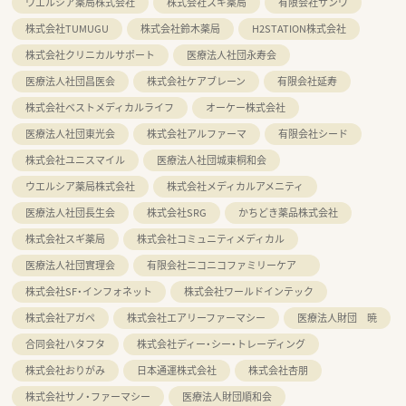
ウエルシア薬局株式会社
株式会社スギ薬局
有限会社サンワ
株式会社TUMUGU
株式会社鈴木薬局
H2STATION株式会社
株式会社クリニカルサポート
医療法人社団永寿会
医療法人社団昌医会
株式会社ケアブレーン
有限会社延寿
株式会社ベストメディカルライフ
オーケー株式会社
医療法人社団東光会
株式会社アルファーマ
有限会社シード
株式会社ユニスマイル
医療法人社団城東桐和会
ウエルシア薬局株式会社
株式会社メディカルアメニティ
医療法人社団長生会
株式会社SRG
かちどき薬品株式会社
株式会社スギ薬局
株式会社コミュニティメディカル
医療法人社団實理会
有限会社ニコニコファミリーケア
株式会社SF・インフォネット
株式会社ワールドインテック
株式会社アガペ
株式会社エアリーファーマシー
医療法人財団 暁
合同会社ハタフタ
株式会社ディー・シー・トレーディング
株式会社おりがみ
日本通運株式会社
株式会社杏朋
株式会社サノ・ファーマシー
医療法人財団順和会