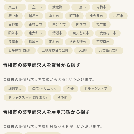
八王子市
立川市
武蔵野市
三鷹市
青梅市
府中市
昭島市
調布市
町田市
小金井市
小平市
日野市
東村山市
国分寺市
国立市
福生市
狛江市
東大和市
清瀬市
東久留米市
武蔵村山市
多摩市
稲城市
羽村市
あきる野市
西東京市
西多摩郡瑞穂町
西多摩郡日の出町
大島町
八丈島八丈町
青梅市の薬剤師求人を業種から探す
青梅市の薬剤師求人を業種からお探しいただけます。
調剤薬局
病院・クリニック
企業
ドラッグストア
ドラッグストア(調剤あり)
その他
青梅市の薬剤師求人を雇用形態から探す
青梅市の薬剤師求人を雇用形態からお探しいただけます。