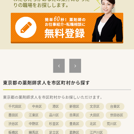
≪勉強会の充実・キャリアアップ≫
りの職場をお探しします。
◎自社内に教育部を持ち、中途を含む新入社員研修を実施してい
ます。
◎講師は現場で働く方が兼任しているため、実践で役立つ知識を
身に着けることができます
◎座学だけでなく、ディスカッションなど実践形式での研修も実
施しており、インプット・アウトプットできるような環境があり
ます。
◎中途入社の方でも3か月間の研修があり、企業風土ややり方な
どを習得しながらスタートできます。
◎中途社員研修、階層別研修、オープン型勉強会、グループ内学術
大会など研修制度も充実しています。
≪業務内容≫
◎内科・小児科をメインに、1日平均80枚(2022年7月時点)応需し
ております。
東京都の薬剤師求人を市区町村から探す
◎外来と併せて、施設在宅を対応しており、幅広い業務を経験す
ることができます。
東京都の薬剤師求人を市区町村からお探しいただけます。
≪こんな方にオススメ≫
千代田区
中央区
港区
新宿区
文京区
台東区
◎自らが主体となって、薬局を、そして会社をより良くしていき
たいと考えている人！
墨田区
江東区
品川区
目黒区
大田区
世田谷区
やりたいことを会社が応援していただける社風があり、社員一人
渋谷区
中野区
杉並区
豊島区
北区
荒川区
ひとりの自主性を重視しております。
板橋区
練馬区
足立区
葛飾区
江戸川区