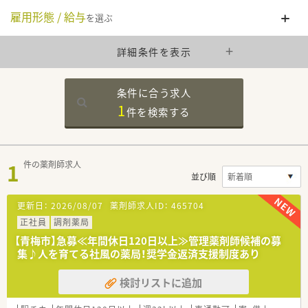
雇用形態 / 給与
を選ぶ
詳細条件を表示
条件に合う求人
1
件を
検索する
1
件の薬剤師求人
並び順
更新日：
2026/08/07
薬剤師求人ID：
465704
正社員
調剤薬局
【青梅市】急募≪年間休日120日以上≫管理薬剤師候補の募
集♪人を育てる社風の薬局！奨学金返済支援制度あり
検討リストに追加