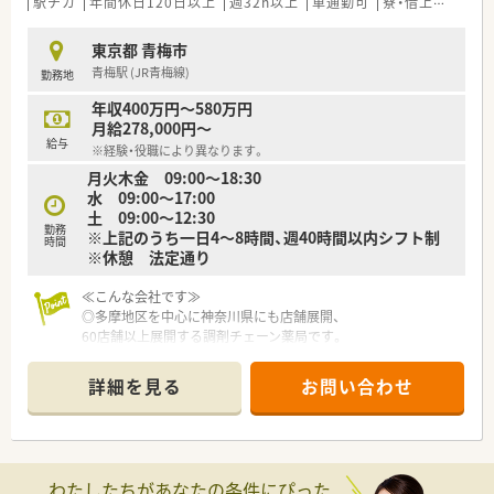
駅チカ
年間休日120日以上
週32h以上
車通勤可
寮・借上社宅あり
東京都 青梅市
青梅駅 (JR青梅線)
勤務地
年収400万円～580万円
月給278,000円～
給与
※経験・役職により異なります。
月火木金 09:00～18:30
水 09:00～17:00
土 09:00～12:30
勤務
※上記のうち一日4～8時間、週40時間以内シフト制
時間
※休憩 法定通り
≪こんな会社です≫
◎多摩地区を中心に神奈川県にも店舗展開、
60店舗以上展開する調剤チェーン薬局です。
◎薬剤師1人あたりの処方箋枚数は平均20枚以下に抑えており、
しっかりと患者様に向き合える環境を整えています。
詳細を見る
お問い合わせ
≪ライフワークバランス・福利厚生≫
◎年間休日は123日以上、有給休暇も取得しやすい環境です！
◎産休育休の取得者は多数、復帰率も90％以上です！
わたしたちがあなたの条件にぴった