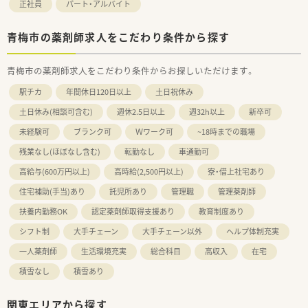
正社員
パート・アルバイト
青梅市の薬剤師求人をこだわり条件から探す
青梅市の薬剤師求人をこだわり条件からお探しいただけます。
駅チカ
年間休日120日以上
土日祝休み
土日休み(相談可含む)
週休2.5日以上
週32h以上
新卒可
未経験可
ブランク可
Ｗワーク可
~18時までの職場
残業なし(ほぼなし含む)
転勤なし
車通勤可
高給与(600万円以上)
高時給(2,500円以上)
寮・借上社宅あり
住宅補助(手当)あり
託児所あり
管理職
管理薬剤師
扶養内勤務OK
認定薬剤師取得支援あり
教育制度あり
シフト制
大手チェーン
大手チェーン以外
ヘルプ体制充実
一人薬剤師
生活環境充実
総合科目
高収入
在宅
積雪なし
積雪あり
関東エリアから探す