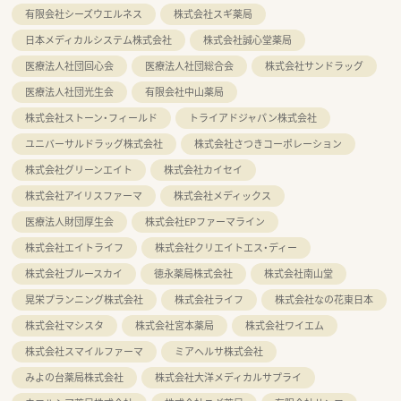
有限会社シーズウエルネス
株式会社スギ薬局
日本メディカルシステム株式会社
株式会社誠心堂薬局
医療法人社団回心会
医療法人社団総合会
株式会社サンドラッグ
医療法人社団光生会
有限会社中山薬局
株式会社ストーン・フィールド
トライアドジャパン株式会社
ユニバーサルドラッグ株式会社
株式会社さつきコーポレーション
株式会社グリーンエイト
株式会社カイセイ
株式会社アイリスファーマ
株式会社メディックス
医療法人財団厚生会
株式会社EPファーマライン
株式会社エイトライフ
株式会社クリエイトエス・ディー
株式会社ブルースカイ
徳永薬局株式会社
株式会社南山堂
晃栄プランニング株式会社
株式会社ライフ
株式会社なの花東日本
株式会社マシスタ
株式会社宮本薬局
株式会社ワイエム
株式会社スマイルファーマ
ミアヘルサ株式会社
みよの台薬局株式会社
株式会社大洋メディカルサプライ