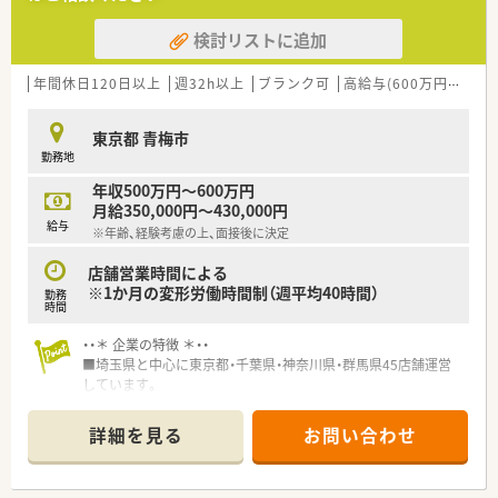
■常勤の事務スタッフが在籍しているため、薬剤師業務に専念で
きる体制が整っています。
検討リストに追加
年間休日120日以上
週32h以上
ブランク可
高給与(600万円以上)
東京都 青梅市
勤務地
年収500万円～600万円
月給350,000円～430,000円
給与
※年齢、経験考慮の上、面接後に決定
店舗営業時間による
※1か月の変形労働時間制（週平均40時間）
勤務
時間
・・＊ 企業の特徴 ＊・・
■埼玉県と中心に東京都・千葉県・神奈川県・群馬県45店舗運営
しています。
■総合病院の門前やクリニックモール、駅前商業施設内の店舗、
介護ショップ併設の店舗など様々な形態店舗を展開していま
詳細を見る
お問い合わせ
す。
■中規模薬局でありながら「大学病院の門前」「中小病院の門前」
「医療モール」など店舗展開が優良です。