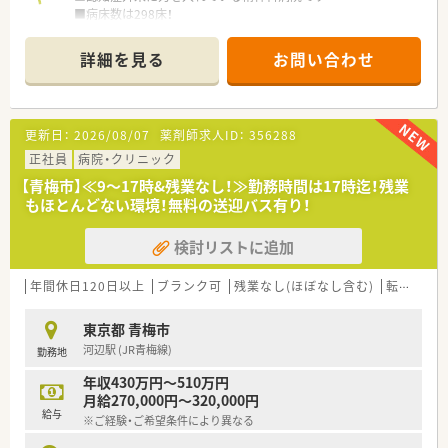
■病床数は298床！
■電子カルテや多くの機材を導入しているため、業務効率化にも
力をいれております
詳細を見る
お問い合わせ
≪業務内容≫
■入院患者の調剤がメイン。薬歴管理、持参薬の鑑別等も行いま
す。
更新日：
2026/08/07
薬剤師求人ID：
356288
■病棟での服薬指導も行っていただきます。
正社員
病院・クリニック
≪おすすめポイント≫
【青梅市】≪9～17時&残業なし！≫勤務時間は17時迄！残業
■車通勤可能です。
もほとんどない環境！無料の送迎バス有り！
■病院未経験の方も歓迎！
■土曜日休みもOK！
検討リストに追加
ご家庭との両立を希望されている方にもオススメです。
年間休日120日以上
ブランク可
残業なし(ほぼなし含む)
転勤なし
東京都 青梅市
河辺駅 (JR青梅線)
勤務地
年収430万円～510万円
月給270,000円～320,000円
給与
※ご経験・ご希望条件により異なる