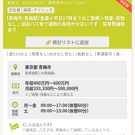
更新日：
2026/08/07
薬剤師求人ID：
13807
■給与は経験や役職に応じて400万円から580万円までが検討可
能であり、昇給賞与もあります。
正社員
病院・クリニック
■年間休日は123日と豊富で調整休暇5日を合わせており、有給
【青梅市/青梅駅】急募≪平日17時までのご勤務≫残業・夜勤
休暇とは別で取得が可能です。
なし♪送迎バス有で通勤の負担が少ないです 保育費補助
■奨学金返済支援制度や家賃補助制度があり、特に青梅店勤務の
あり
場合は月3万円の支援を受けられます。
検討リストに追加
【勤務実態について】
■変形労働制を採用しており週平均40時間勤務で、年間休日は
123日以上と非常に豊富です。
週32h以上
残業なし(ほぼなし含む)
転勤なし
車通勤可
高給与(600万円以上)
■月平均残業時間は7.7時間と非常に少なく、時間外手当は1分単
位で確実に支給されます。
東京都 青梅市
■有給休暇の取得率は60％超で、平均取得日数は10.1日と非常
東青梅駅 (JR青梅線)
勤務地
に休みを取りやすい環境です。
年収400万円～600万円
月給333,330円～500,000円
給与
※ご経験・役職などにより異なる
月～金 09:00～17:00（休憩60分）
土 09:00～13:00（休憩60分）
勤務
時間
《こんな法人です》
◎練馬区、八王子市、青梅市にて展開している法人です。