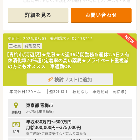
◎病院だけでなく、介護老人保健施設や有料老人ホームなどの運
営も行っております。
◎院内にて患者様と一緒になって楽しむイベントを多数実施し
詳細を見る
お問い合わせ
ています。
ex:演奏会、マグロ解体ショーなど
《特徴・業務内容について》
更新日：
2026/08/07
薬剤師求人ID：
178212
◎調剤・監査をメインに行っているため、負担が少なく勤務をす
ることができます。
正社員
調剤薬局
◎外来はほぼ全て院外処方のため、入院患者様の対応がメインに
【青梅市/河辺駅】★急募★≪週36時間勤務＆週休2.5日≫有
なります。
休消化率70％超！定着率の高い薬局★プライベート重視派
◎平日は17時までの就業のため、プライベートも充実させるこ
の方にもオススメ 車通勤OK
とができます。
検討リストに追加
年間休日120日以上
週32h以上
転勤なし
車通勤可
高給与(600万円以上)
東京都 青梅市
河辺駅 (JR青梅線)
勤務地
年収480万円～600万円
月給300,000円～375,000円
給与
※ご経験・ご就業条件などにより異なる