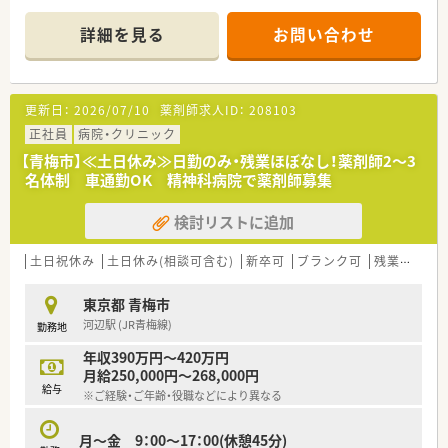
■
詳細を見る
お問い合わせ
更新日：
2026/07/10
薬剤師求人ID：
208103
正社員
病院・クリニック
【青梅市】≪土日休み≫日勤のみ・残業ほぼなし！薬剤師2～3
名体制 車通勤OK 精神科病院で薬剤師募集
検討リストに追加
土日祝休み
土日休み(相談可含む)
新卒可
ブランク可
残業なし(ほぼなし含む)
東京都 青梅市
河辺駅 (JR青梅線)
勤務地
年収390万円～420万円
月給250,000円～268,000円
給与
※ご経験・ご年齢・役職などにより異なる
月～金 9：00～17：00(休憩45分)