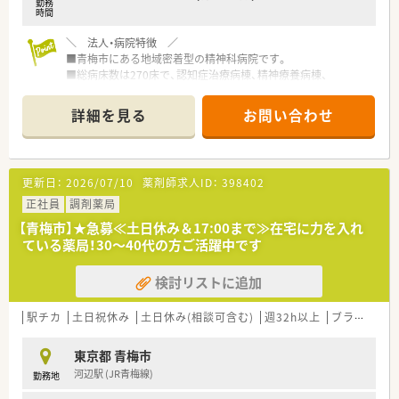
勤務
時間
＼ 法人・病院特徴 ／
■青梅市にある地域密着型の精神科病院です。
■総病床数は270床で、認知症治療病棟、精神療養病棟、
精神科急性期治療病棟、精神一般病棟がございます。
■精神科の急性期・慢性期の治療と社会復帰支援に注力している
詳細を見る
お問い合わせ
ため、平均在院日数が短いのことも特徴です。
■長期入院患者を地域社会へ退院させる社会復帰活動の一環と
して、
精神科グループホーム、訪問介護事業を開設されています。
更新日：
2026/07/10
薬剤師求人ID：
398402
■薬剤師は常勤3名在籍。複数名体制です。
正社員
調剤薬局
＼ 求人オススメポイント ／
【青梅市】★急募≪土日休み＆17:00まで≫在宅に力を入れ
■希少な土日祝休み♪
ている薬局！30～40代の方ご活躍中です
■日勤のみ・残業ほぼございません！
■薬剤師2～3名体制
検討リストに追加
駅チカ
土日祝休み
土日休み(相談可含む)
週32h以上
ブランク可
東京都 青梅市
河辺駅 (JR青梅線)
勤務地