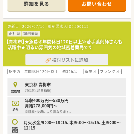
■施設在宅の対応がメインになります。
詳細を見る
お問い合わせ
＼ 企業の特徴 ／
■青梅市に調剤薬局を1店舗展開しています！
■異動もなく腰を据えて働ける環境がございます。
更新日：
2026/07/10
薬剤師求人ID：
500112
■「地域に根付いた薬局で働きたい」
そんな気持ちをお持ちの方にオススメです！
正社員
調剤薬局
■お互いに助け合う風土です。
【青梅市】★急募≪年間休日120日以上≫若手薬剤師さんも
活躍中★明るい雰囲気の地域密着薬局です
＼ このような方にもオススメ ／
■ご家庭との両立を希望されている方
検討リストに追加
■異動なく腰を据えて働きたい方
■地域に貢献したい方
駅チカ
年間休日120日以上
週32h以上
新卒可
ブランク可
車通
東京都 青梅市
河辺駅 (JR青梅線)
勤務地
年収400万円～580万円
月給278,000円～
給与
※経験・役職により異なります。
月火水金/9：00～18：15、木/9:00～15:15、土/9：00～
12：15
勤務
時間