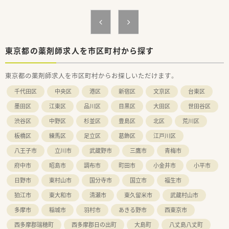
■各種資格取得支援制度あります。
今回の調剤報酬改訂で新設された「かかりつけ薬剤師」となる
ためにも必要な「認定薬剤師」の資格だけではなく
ケアマネジャー、福祉用具専門相談員などの資格取得支援制度
があります。
■調剤過誤防止ピッキングシステム、散剤監査システム、全自動
東京都の薬剤師求人を市区町村から探す
錠剤分包機、
錠剤PTP全自動払出装置「ロボピック」など最新機器の導入に
東京都の薬剤師求人を市区町村からお探しいただけます。
も積極的です。
■自治体・老人会などにも出向き、たくさんの地域住民と関係を
千代田区
中央区
港区
新宿区
文京区
台東区
構築されています。
■勤務薬剤師として活躍後、薬局長やトレーナー、エリアマネー
墨田区
江東区
品川区
目黒区
大田区
世田谷区
ジャーなどキャリアプランが開かれています。
渋谷区
中野区
杉並区
豊島区
北区
荒川区
板橋区
練馬区
足立区
葛飾区
江戸川区
八王子市
立川市
武蔵野市
三鷹市
青梅市
府中市
昭島市
調布市
町田市
小金井市
小平市
日野市
東村山市
国分寺市
国立市
福生市
狛江市
東大和市
清瀬市
東久留米市
武蔵村山市
多摩市
稲城市
羽村市
あきる野市
西東京市
西多摩郡瑞穂町
西多摩郡日の出町
大島町
八丈島八丈町