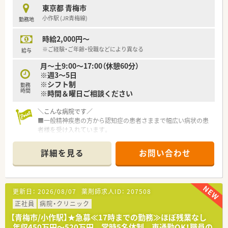
■ 安定した経営基盤と充実した福利厚生の中で、安心して長く
東京都 青梅市
キャリアを形成したい方に最適でございます。
小作駅 (JR青梅線)
勤務地
■ 地域の患者様との信頼関係を大切にし、「かかりつけ薬剤師」
として活躍したい方にぜひ検討いただきたいです。
時給2,000円～
※ご経験・ご年齢・役職などにより異なる
給与
月～土9:00～17:00（休憩60分）
※週3～5日
※シフト制
勤務
時間
※時間＆曜日ご相談ください
＼こんな病院です／
■一般精神疾患の方から認知症の患者さままで幅広い病状の患
者様を受け入れています。
■病床数374床、都内有数の精神科病院です。
■2病院、老健を2施設、クリニックを運営しておりお互い連携し
詳細を見る
お問い合わせ
て患者様対応ができるよう協業されています。
■院内は明るく、広々とした造りとなっており、大変綺麗です。
■採用は施設ごととなる為、異動はございません。
■飲食店が点在し、住宅街が広がる立地です。帰宅時の食事やリ
更新日：
2026/08/07
薬剤師求人ID：
207508
フレッシュにも最適なエリアです。
正社員
病院・クリニック
＼就業環境／
【青梅市/小作駅】★急募≪17時までの勤務≫ほぼ残業なし
■診療科目は精神科を中心に内科、歯科など。
年収450万円～520万円 常時5名体制 車通勤OK！職員の