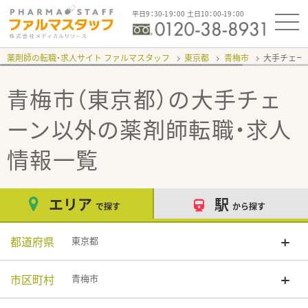
平日9：30-19：00 土日10：00-19：00
薬剤師の転職・求人サイト ファルマスタッフ
東京都
青梅市
大手チェー
青梅市（東京都）の大手チェ
ーン以外
の薬剤師転職・求人
情報一覧
エリア
駅
で探す
から探す
都道府県
東京都
市区町村
青梅市