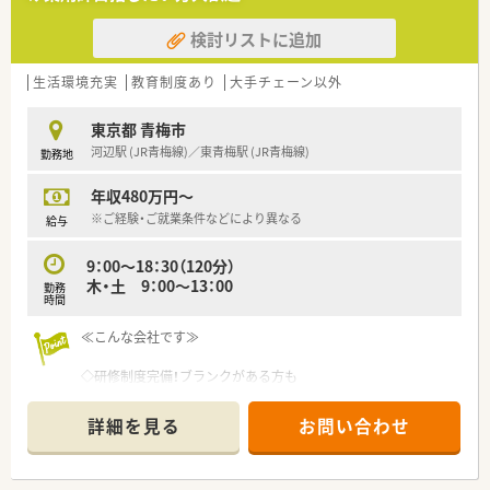
検討リストに追加
生活環境充実
教育制度あり
大手チェーン以外
東京都 青梅市
河辺駅 (JR青梅線)／東青梅駅 (JR青梅線)
勤務地
年収480万円～
※ご経験・ご就業条件などにより異なる
給与
9：00～18：30（120分）
木・土 9：00～13：00
勤務
時間
≪こんな会社です≫
◇研修制度完備！ブランクがある方も
お気軽にご相談ください
◇希望の勤務地お伺いします♪
詳細を見る
お問い合わせ