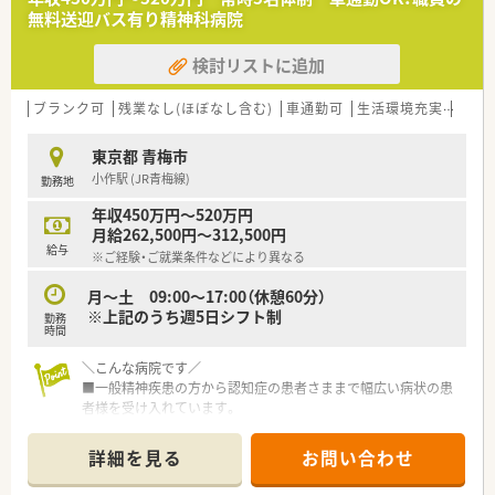
■午前中は外来対応、午後は入院患者さんの対応がメインとなり
無料送迎バス有り精神科病院
ます。
■17時定時で残業はほぼございません。
検討リストに追加
プラベートとの両立も◎
■無料駐車場完備、専用送迎バスがございます。
■院内託児所完備、子育てと両立も可能な職場環境です。
ブランク可
残業なし(ほぼなし含む)
車通勤可
生活環境充実
シフ
＼業務内容／
東京都 青梅市
■入院患者様の調剤、監査、お薬セット
小作駅 (JR青梅線)
勤務地
■外来患者様の調剤、監査、服薬指導（40人/日程度）
■医薬品管理、医薬品情報管理
年収450万円～520万円
月給262,500円～312,500円
給与
※ご経験・ご就業条件などにより異なる
月～土 09:00～17:00（休憩60分）
※上記のうち週5日シフト制
勤務
時間
＼こんな病院です／
■一般精神疾患の方から認知症の患者さままで幅広い病状の患
者様を受け入れています。
■病床数374床、都内有数の精神科病院です。
■2病院、老健を2施設、クリニックを運営しておりお互い連携し
詳細を見る
お問い合わせ
て患者様対応ができるよう協業されています。
■院内は明るく、広々とした造りとなっており、大変綺麗です。