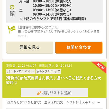
月～金 09:00～18:00（休憩60分）
10:00～19:00（休憩60分）
土 09:00～13:00（休憩なし）
勤務
09:00～14:00（休憩なし）
時間
※上記のうちシフトで週5日（実働週36時間）
【店舗情報と応需状況について】
■JR青梅線「河辺駅」から徒歩約8分の通いやすい立地にある薬
局です。
■応需科目は内科・循環器科・皮膚科が中心で、1日あたり約200
枚の処方箋を受け付けています。
詳細を見る
お問い合わせ
■薬剤師は常勤4名、パート3名の複数名体制で、事務も複数名在
籍しており安心して業務に取り組めます。
【勤務実態について】
更新日：
2026/08/07
薬剤師求人ID：
208624
■ グループ全店舗で実働週36時間制と週休2.5日を導入してお
り、正社員でも非常に希少な好条件です。
パート・アルバイト
病院・クリニック
■ 休日には日曜日と祝日のほかシフトによる休みがあり、夏季
【青梅市】病院薬剤師さん募集♪週3～5日ご就業できる方大
休暇や年末年始休暇も取得可能です。
歓迎◎
■ 昇給は年1回8月に実施され、安定して長期的にキャリアアッ
プを目指せる環境が整っています。
検討リストに追加
【こんな方にオススメ】
■ プライベートを充実させたい方へ、週休2.5日制と年間休日
残業なし(ほぼなし含む)
生活環境充実
シフト制
大手チェーン以外
120日以上という好条件を提案いたします。