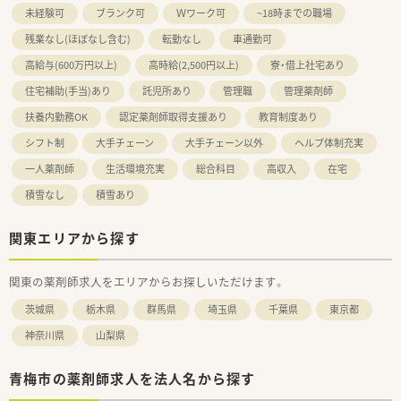
未経験可
ブランク可
Ｗワーク可
~18時までの職場
残業なし(ほぼなし含む)
転勤なし
車通勤可
高給与(600万円以上)
高時給(2,500円以上)
寮・借上社宅あり
住宅補助(手当)あり
託児所あり
管理職
管理薬剤師
扶養内勤務OK
認定薬剤師取得支援あり
教育制度あり
シフト制
大手チェーン
大手チェーン以外
ヘルプ体制充実
一人薬剤師
生活環境充実
総合科目
高収入
在宅
積雪なし
積雪あり
関東エリアから探す
関東の薬剤師求人をエリアからお探しいただけます。
茨城県
栃木県
群馬県
埼玉県
千葉県
東京都
神奈川県
山梨県
青梅市の薬剤師求人を法人名から探す