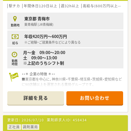
駅チカ
年間休日120日以上
週32h以上
高給与(600万円以上)
住宅
≪こんな方にオススメ≫
◎ドクターやケアマネジャーなどと協力して、患者様の対応を行
東京都 青梅市
いたい方！
東青梅駅 (JR青梅線)
勤務地
年収420万円～600万円
※ご経験・ご就業条件などにより異なる
給与
月～金 09:00～20:00
土 09:00～13:00
勤務
※上記のうちシフト制
時間
・・＊ 企業の特徴 ＊・・
■東京都を中心に、神奈川県・千葉県・埼玉県・茨城県・愛知県など
に90店舗以上を運営される薬局グループです。
■新人導入研修から、薬剤師専門研修、中堅社員・管理職研修、認
定薬剤師助成など、きめ細かく実践的な教育プログラムを実施さ
詳細を見る
お問い合わせ
れています。
■患者様・医師・製薬メーカーMRと信頼関係を築くため、温かみ
のある対応・会話力を重視し、社員育成されています。
研修会ではロールプレイングも行いますので、経験が少ない
更新日：
2026/07/10
薬剤師求人ID：
458434
方、経験内容に偏りがある方、ブランク明けの方にも安心して始
めていただけます。
正社員
調剤薬局