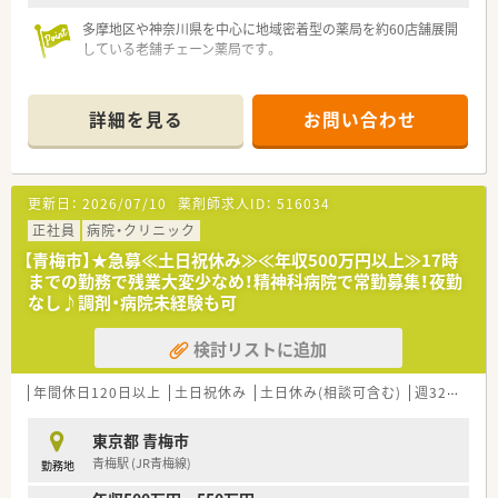
多摩地区や神奈川県を中心に地域密着型の薬局を約60店舗展開
している老舗チェーン薬局です。
【ライフワークバランス】
◆年間休日は123日以上！
詳細を見る
お問い合わせ
◆産休育休の取得者は多数、復帰率も90％以上です
【キャリアアップ・スキルアップ】
◆自社内に教育部を持ち、中途を含む新入社員研修を実施してい
更新日：
2026/07/10
薬剤師求人ID：
516034
ます
講師は現場で働く方が兼任しているため、実践で役立つ知識を
正社員
病院・クリニック
身に着けることができます
【青梅市】★急募≪土日祝休み≫≪年収500万円以上≫17時
◆座学だけでなく、ディスカッションなど実践形式での研修も実
までの勤務で残業大変少なめ！精神科病院で常勤募集！夜勤
施
なし♪調剤・病院未経験も可
検討リストに追加
年間休日120日以上
土日祝休み
土日休み(相談可含む)
週32h以上
東京都 青梅市
青梅駅 (JR青梅線)
勤務地