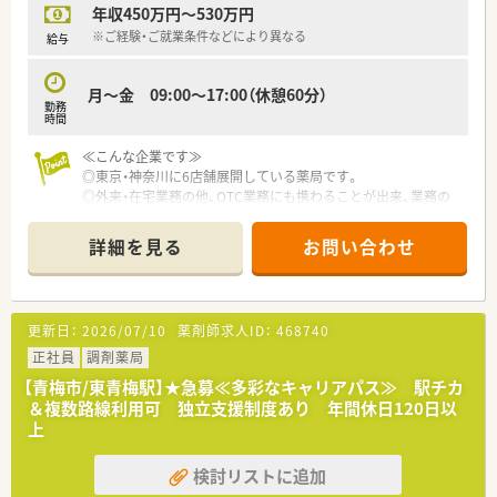
年収450万円～530万円
※ご経験・ご就業条件などにより異なる
給与
月～金 09:00～17:00（休憩60分）
勤務
時間
≪こんな企業です≫
◎東京・神奈川に6店舗展開している薬局です。
◎外来・在宅業務の他、OTC業務にも携わることが出来、業務の
幅が広がります
◎20代～50代の方まで、幅広い年齢層の方が勤務されています
詳細を見る
お問い合わせ
◎チームワークを大切にしている薬局で、スタッフ同士がフォロ
ーし合うことで残業減らす取り組みを行っています。
◎働いている方を大切にする社風。産休・育休の取得実績もあ
り、サポート体制も整っています
更新日：
2026/07/10
薬剤師求人ID：
468740
≪業務内容≫
正社員
調剤薬局
◎主に訪問在宅に力をいれており、青梅市・羽村市・福生市・西多
【青梅市/東青梅駅】★急募≪多彩なキャリアパス≫ 駅チカ
摩郡瑞穂町のエリアを中心に対応しております。
＆複数路線利用可 独立支援制度あり 年間休日120日以
上
≪充実の設備≫
◎電子薬歴、 円盤・Vマスの散剤の分包機の他、自動錠剤分包機・
検討リストに追加
調剤過誤防止システム・重量監査システムを導入しており、業務
の効率化と調剤過誤防止に努めております。