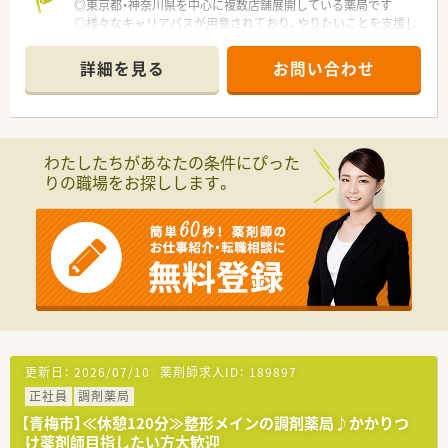
◎東京都・神奈川県を中心に複数店舗展開している薬局です
◎様々なキャリアパスが用意されており、やりたいことを支援し
てくれる環境です
◎薬剤師としてはもちろんのこと、接客・サービスのプロとして
詳細を見る
お問い合わせ
の研修も豊富！
客室乗務員を招いたマナー講習など人間性を高めてくれる内容
もあります。
わたしたちがあなたの条件にぴった
りの職場をお探しします。
更新日：
2026/07/10
薬剤師求人ID：
189897
正社員
調剤薬局
【青梅市】≪休憩120分≫整形メインの調剤薬局♪かかりつ
け薬剤師目指したい方大歓迎