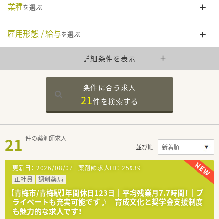
業種
を選ぶ
雇用形態 / 給与
を選ぶ
詳細条件を表示
条件に合う求人
21
件を
検索する
21
件の薬剤師求人
並び順
更新日：
2026/08/07
薬剤師求人ID：
25939
正社員
調剤薬局
【青梅市/青梅駅】年間休日123日｜平均残業月7.7時間！｜プ
ライベートも充実可能です♪｜育成文化と奨学金支援制度
も魅力的な求人です！