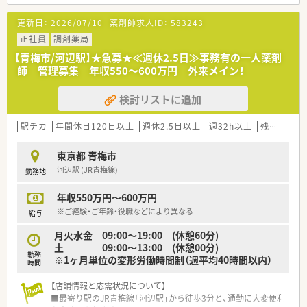
≪病院特徴≫
◎希少な土日祝日休みの求人です！
更新日：
2026/07/10
薬剤師求人ID：
583243
◎調剤・監査業務の他、病棟業務やDI業務、各種委員会活動にも
参加することができます。
正社員
調剤薬局
◎残業も少ないため、メリハリをつけて働くことができます！
【青梅市/河辺駅】★急募★≪週休2.5日≫事務有の一人薬剤
師 管理募集 年収550～600万円 外来メイン！
検討リストに追加
駅チカ
年間休日120日以上
週休2.5日以上
週32h以上
残業なし(ほぼなし含む)
東京都 青梅市
河辺駅 (JR青梅線)
勤務地
年収550万円～600万円
※ご経験・ご年齢・役職などにより異なる
給与
月火水金 09:00～19:00 (休憩60分)
土 09:00～13:00 (休憩00分)
勤務
※1ヶ月単位の変形労働時間制（週平均40時間以内）
時間
【店舗情報と応需状況について】
■最寄り駅のJR青梅線「河辺駅」から徒歩3分と、通勤に大変便利