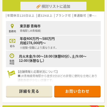
検討リストに追加
年間休日120日以上
週32h以上
ブランク可
車通勤可
寮・借上社宅あり
東京都 青梅市
青梅駅 (JR青梅線)
勤務地
年収400万円～580万円
月給278,000円～
給与
※経験・役職により異なります。
月火木金/9:00～18:00（休憩60分）、土/9:00～
12:00（休憩なし）
勤務
時間
【店舗情報と応需状況について】
■JR青梅線青梅駅から徒歩3分ほどの非常に便利な立地にあり
通勤負担が少ない店舗です。
■内科・小児科・施設在宅を応需しており1日平均80枚の処方箋
に対応しています。
詳細を見る
お問い合わせ
■常勤薬剤師3名、非常勤1名、事務2名が在籍し、薬剤師は常時2
～3名体制で業務にあたっています。
【求人情報について】