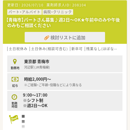
更新日：
2026/07/10
薬剤師求人ID：
208104
パート・アルバイト
病院・クリニック
【青梅市】パートさん募集♪週2日～OK★午前中のみや午後
のみもご相談ください
検討リストに追加
土日祝休み
土日休み(相談可含む)
新卒可
残業なし(ほぼなし含む)
東京都 青梅市
河辺駅 (JR青梅線)
勤務地
時給2,000円～
※ご経験・ご年齢・役職などにより異なる
給与
9：00～17：00
※シフト制
勤務
※週2日～OK
時間
■
■
■