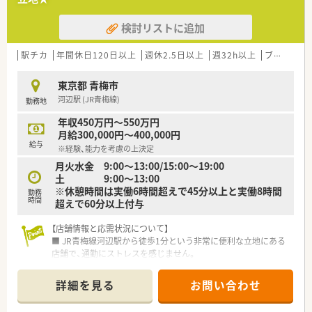
身に着けることができます
◎座学だけでなく、ディスカッションなど実践形式での研修も実
検討リストに追加
施しており、インプット・アウトプットできるような環境があり
ます。
◎中途入社の方でも3か月間の研修があり、企業風土ややり方な
駅チカ
年間休日120日以上
週休2.5日以上
週32h以上
ブランク可
どを習得しながらスタートできます。
◎中途社員研修、階層別研修、オープン型勉強会、グループ内学術
東京都 青梅市
大会など研修制度も充実しています。
河辺駅 (JR青梅線)
勤務地
≪業務内容≫
年収450万円～550万円
◎内科・小児科をメインに、1日平均80枚(2022年7月時点)応需し
月給300,000円～400,000円
ております。
給与
※経験、能力を考慮の上決定
◎外来と併せて、施設在宅を対応しており、幅広い業務を経験す
月火水金 9:00〜13:00/15:00〜19:00
ることができます。
土 9:00〜13:00
※休憩時間は実働6時間超えで45分以上と実働8時間
≪こんな方にオススメ≫
勤務
時間
超えで60分以上付与
◎自らが主体となって、薬局を、そして会社をより良くしていき
たいと考えている人！
やりたいことを会社が応援していただける社風があり、社員一人
【店舗情報と応需状況について】
ひとりの自主性を重視しております。
■ JR青梅線河辺駅から徒歩1分という非常に便利な立地にある
店舗で、通勤にストレスを感じません。
■ 開局時間は月火水金が9:00から19:00、土曜日が9:00から
13:00で、木曜・土曜午後・日曜・祝日が休みです。
詳細を見る
お問い合わせ
■ 勤務薬剤師の募集であり、調剤、監査、服薬指導といった薬局
業務全般をご担当いただきます。