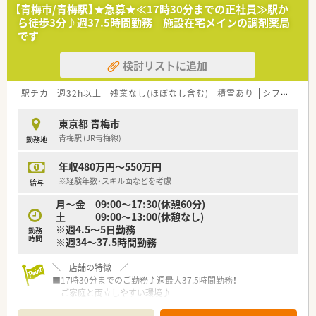
■管理職を目指す方、現場のエキスパート・固定エリアで落ち着
【青梅市/青梅駅】★急募★≪17時30分までの正社員≫駅か
いてキャリアを磨きたい方、ご希望に応じてそれぞれにキャリア
ら徒歩3分♪週37.5時間勤務 施設在宅メインの調剤薬局
形成できる制度を用意されています。
です
■店舗指定や店舗固定不可です。ご面接選考後に配属先決定い
たします。
検討リストに追加
駅チカ
週32h以上
残業なし(ほぼなし含む)
積雪あり
シフト制
東京都 青梅市
青梅駅 (JR青梅線)
勤務地
年収480万円～550万円
※経験年数・スキル面などを考慮
給与
月～金 09:00～17:30(休憩60分)
土 09:00～13:00(休憩なし)
※週4.5～5日勤務
勤務
時間
※週34～37.5時間勤務
＼ 店舗の特徴 ／
■17時30分までのご勤務♪週最大37.5時間勤務！
ご家庭と両立しやすい環境♪
■残業もほとんどございません♪