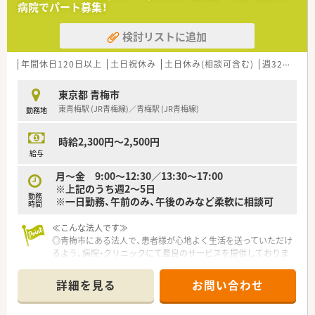
病院でパート募集！
◎1食250円の食事補助あり！
検討リストに追加
年間休日120日以上
土日祝休み
土日休み(相談可含む)
週32h以上
東京都 青梅市
東青梅駅 (JR青梅線)／青梅駅 (JR青梅線)
勤務地
時給2,300円～2,500円
給与
月～金 9:00～12:30／13:30～17:00
※上記のうち週2～5日
勤務
※一日勤務、午前のみ、午後のみなど柔軟に相談可
時間
≪こんな法人です≫
◎青梅市にある法人で、患者様が心地よく生活を送っていただけ
るよう、病院・クリニックにて最良のサービスを提供しておりま
す。
◎患者様やご家族の方が安心していただけるよう、病院一体とな
詳細を見る
お問い合わせ
ったチーム医療を提供できる病院づくりを行っております。