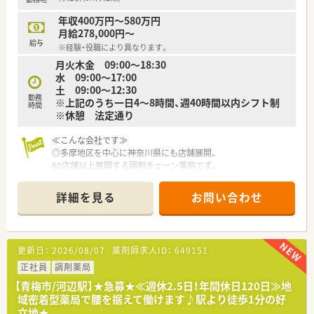
染対策防止委員会 等
年収400万円～580万円
＼こんな方におすすめです／
月給278,000円～
■17時迄の勤務を希望される方
給与
※経験・役職により異なります。
■残業がない環境でプライベートとの両立をしたい方
月火木金 09:00～18:30
■夜勤なしの環境で働きたい方
水 09:00～17:00
■病院経験をお持ちのお方歓迎いたします。
土 09:00～12:30
勤務
※上記のうち一日4～8時間、週40時間以内シフト制
時間
※休憩 法定通り
≪こんな会社です≫
◎多摩地区を中心に神奈川県にも店舗展開、
60店舗以上展開する調剤チェーン薬局です。
◎薬剤師1人あたりの処方箋枚数は平均20枚以下に抑えており、
しっかりと患者様に向き合える環境を整えています。
詳細を見る
お問い合わせ
≪ライフワークバランス・福利厚生≫
◎年間休日は123日以上、有給休暇も取得しやすい環境です！
◎産休育休の取得者は多数、復帰率も90％以上です！
更新日：
2026/08/07
薬剤師求人ID：
649151
≪勉強会の充実・キャリアアップ≫
正社員
調剤薬局
◎自社内に教育部を持ち、中途を含む新入社員研修を実施してい
【青梅市/河辺駅】★急募★≪週休2.5日！年間休日120日≫地
ます。
域密着型薬局で腰を据えて働けます♪駅より徒歩1分の好
◎講師は現場で働く方が兼任しているため、実践で役立つ知識を
立地★