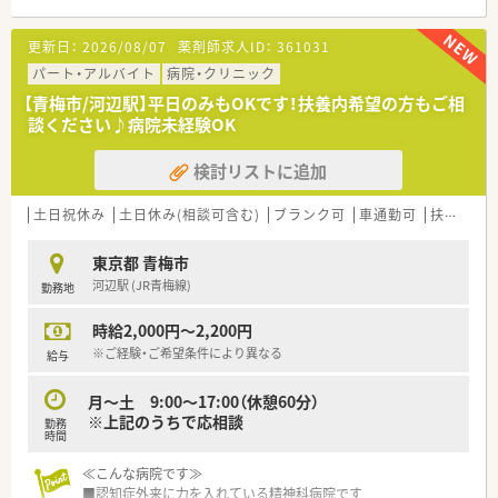
■採用は施設ごととなる為、異動はございません。
■飲食店が点在し、住宅街が広がる立地です。帰宅時の食事やリ
更新日：
2026/08/07
薬剤師求人ID：
361031
フレッシュにも最適なエリアです。
パート・アルバイト
病院・クリニック
＼就業環境／
【青梅市/河辺駅】平日のみもOKです！扶養内希望の方もご相
■診療科目は精神科を中心に内科、歯科など。
談ください♪病院未経験OK
■午前中は外来対応、午後は入院患者さんの対応がメインとなり
ます。
検討リストに追加
■17時定時で残業はほぼございません。
週の労働時間は35時間と短め。プラベートとの両立も◎
■無料駐車場完備、専用送迎バスがございます。
土日祝休み
土日休み(相談可含む)
ブランク可
車通勤可
扶養内勤務OK
■院内託児所完備、子育てと両立も可能な職場環境です。
東京都 青梅市
＼業務内容／
河辺駅 (JR青梅線)
勤務地
■入院患者様の調剤、監査、お薬セット
■外来患者様の調剤、監査、服薬指導（40人/日程度）
時給2,000円～2,200円
■医薬品管理、医薬品情報管理
※ご経験・ご希望条件により異なる
給与
月～土 9:00～17:00（休憩60分）
※上記のうちで応相談
勤務
時間
≪こんな病院です≫
■認知症外来に力を入れている精神科病院です