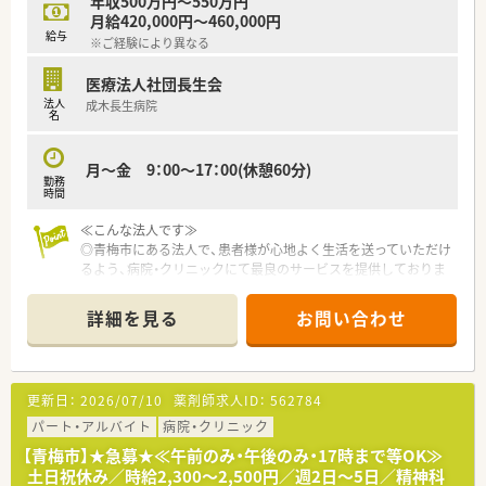
年収500万円～550万円
月給420,000円～460,000円
給与
※ご経験により異なる
医療法人社団長生会
法人
成木長生病院
名
月～金 9：00～17：00(休憩60分)
勤務
時間
≪こんな法人です≫
◎青梅市にある法人で、患者様が心地よく生活を送っていただけ
るよう、病院・クリニックにて最良のサービスを提供しておりま
す。
◎患者様やご家族の方が安心していただけるよう、病院一体とな
詳細を見る
お問い合わせ
ったチーム医療を提供できる病院づくりを行っております。
≪病院特徴≫
◎希少な土日祝日休みの求人です！
更新日：
2026/07/10
薬剤師求人ID：
562784
◎年間休日も120日と、お仕事とプライベートを両立させること
ができます。
パート・アルバイト
病院・クリニック
◎調剤・監査業務の他、病棟業務やDI業務、各種委員会活動にも
【青梅市】★急募★≪午前のみ・午後のみ・17時まで等OK≫
参加することができます。
土日祝休み／時給2,300～2,500円／週2日～5日／精神科
◎残業も少ないため、メリハリをつけて働くことができます！