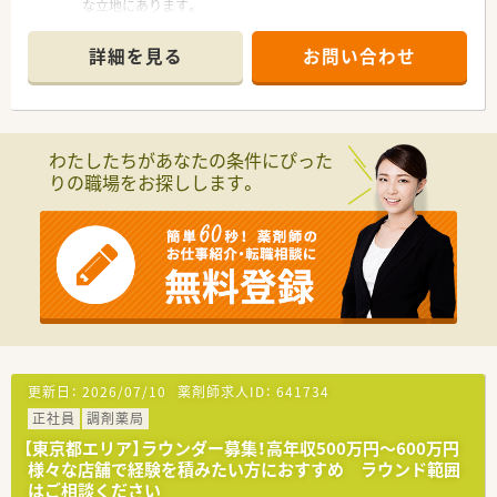
な立地にあります。
■応需科目は耳鼻科や小児科などが中心で、処方箋は一日平均
30枚程度で落ち着いています。
詳細を見る
お問い合わせ
■勤務体制は薬剤師1名と事務員1名のため、ご自身のペースで
業務に取り組めます。
【募集背景と求める人物像について】
■一人薬剤師として、責任感と主体性を持って業務に取り組める
わたしたちがあなたの条件にぴった
方を歓迎いたします。
りの職場をお探しします。
■これまでのご経験を活かし、地域の患者様へ丁寧な対応ができ
る方を求めています。
【勤務実態について】
■残業時間はほとんどなく、繁忙期でも業務時間が長引くことは
ほぼありません。
■お休みは木曜日、土曜午後、日曜祝日の完全週休2.5日制を導入
しております。
■在宅業務は居宅、施設ともに対応がないため、外来の調剤業務
に集中できます。
更新日：
2026/07/10
薬剤師求人ID：
641734
【職場環境と雰囲気】
正社員
調剤薬局
■かかりつけの目標や個人ノルマはなく、自主性を大切にする伸
びやかな社風です。
【東京都エリア】ラウンダー募集！高年収500万円～600万円
■2018年に開局した、明るく清潔感にあふれる薬局で気持ちよ
様々な店舗で経験を積みたい方におすすめ ラウンド範囲
く働くことができます。
はご相談ください