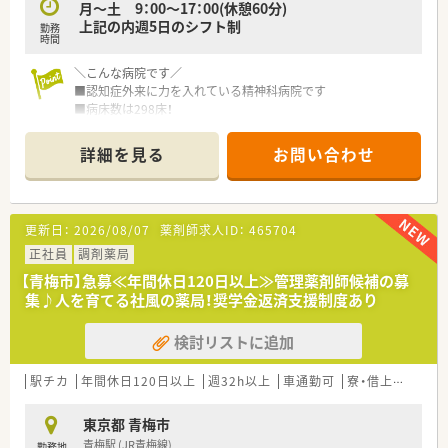
月～土 9：00～17：00(休憩60分)
上記の内週5日のシフト制
勤務
時間
＼こんな病院です／
■認知症外来に力を入れている精神科病院です
■病床数は298床！
■電子カルテや多くの機材を導入しているため、業務効率化にも
力をいれております
詳細を見る
お問い合わせ
＼こんな働き方です／
■勤務時間が17時迄！残業もほとんどないのため、プライベート
との両立がしやすい環境です♪
更新日：
2026/08/07
薬剤師求人ID：
465704
■有休を1時間単位で使用することができ、予定に合わせて柔軟
にお休みも取得可能。
正社員
調剤薬局
■最寄駅から無料の送迎バスあり！
【青梅市】急募≪年間休日120日以上≫管理薬剤師候補の募
■産休・育休取得者多数！お子様が9歳になる迄時短勤務での就業
集♪人を育てる社風の薬局！奨学金返済支援制度あり
が可能です♪
検討リストに追加
＼こんな業務内容です／
■入院患者の調剤がメイン。薬歴管理、持参薬の鑑別等も行いま
す。
駅チカ
年間休日120日以上
週32h以上
車通勤可
寮・借上社宅あり
■病棟での服薬指導も行っていただきます。
■当直なし！
東京都 青梅市
■委員会活動にもご参加いただけます。(例)医療安全委員会、感
青梅駅 (JR青梅線)
勤務地