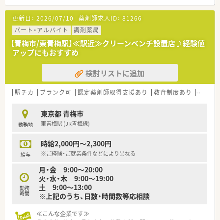
【勤務実態について】
更新日：
2026/07/10
薬剤師求人ID：
81266
■ 木曜日、土曜日の午後、日曜日、祝日がお休みという週休2.5日
以上の体制で、規則正しい生活が送れます。
パート・アルバイト
調剤薬局
■ 有給休暇も積極的に取得しやすい環境が整っており、計画的
【青梅市/東青梅駅】≪駅近≫クリーンベンチ設置店♪経験値
な休暇の取得が可能です。
アップにもおすすめ
■ 基本的に店舗間の異動がなく、一つの地域に腰を据えて長く
勤務できることが大きな魅力であります。
検討リストに追加
【こんな方にオススメ】
■ 週末や祝日の休みを確保し、趣味や家族との時間を大切にし
駅チカ
ブランク可
認定薬剤師取得支援あり
教育制度あり
大手チ
たいというライフスタイルの方に最適です。
■ 最新の調剤機器を活用し、効率的かつ正確な薬剤師業務を行
東京都 青梅市
いたいと考えている方に非常に合っています。
東青梅駅 (JR青梅線)
勤務地
■ 異動がなく、一つの地域に定着して患者様や医療機関との信
頼関係を築きたいと望む方へ特におすすめします。
時給2,000円～2,300円
※ご経験・ご就業条件などにより異なる
給与
月・金 9:00～20:00
火・水・木 9:00～19:00
土 9:00～13:00
勤務
時間
※上記のうち、日数・時間数等応相談
≪こんな企業です≫